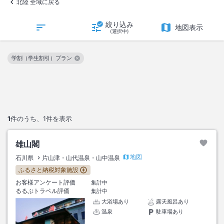
北陸 全域に戻る
絞り込み
地図表示
(選択中)
学割（学生割引）プラン
この絞り込み条件を解除
1
件のうち、
1
件を表示
雄山閣
地図
石川県
片山津・山代温泉・山中温泉
ふるさと納税対象施設
お客様アンケート評価
集計中
るるぶトラベル評価
集計中
大浴場あり
露天風呂あり
温泉
駐車場あり