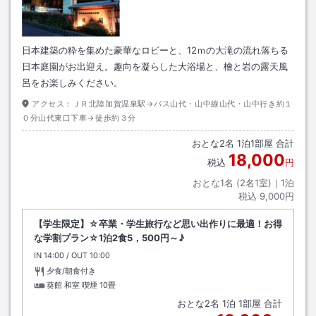
日本建築の粋を集めた豪華なロビーと、12ｍの大滝の流れ落ちる
日本庭園がお出迎え。趣向を凝らした大浴場と、檜と岩の露天風
呂をお楽しみください。
アクセス：
ＪＲ北陸加賀温泉駅→バス山代・山中線山代・山中行き約１
０分山代東口下車→徒歩約３分
おとな
2
名
1
泊
1
部屋 合計
18,000
税込
円
おとな1名 (
2
名1室)｜
1
泊
税込
9,000円
【学生限定】☆卒業・学生旅行など思い出作りに最適！お得
な学割プラン☆1泊2食5，500円～♪
IN
チェックイン
14:00
/ OUT
チェックアウト
10:00
夕食/朝食付き
葵館 和室 喫煙
10畳
おとな
2
名
1
泊
1
部屋 合計