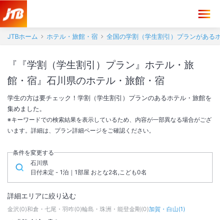
JTBホーム
ホテル・旅館・宿
全国の学割（学生割引）プランがある
『『学割（学生割引）プラン』ホテル・旅
館・宿』石川県のホテル・旅館・宿
学生の方は要チェック！学割（学生割引）プランのあるホテル・旅館を
集めました。
※キーワードでの検索結果を表示しているため、内容が一部異なる場合がござ
います。詳細は、プラン詳細ページをご確認ください。
条件を変更する
石川県
日付未定 - 1泊｜1部屋 おとな2名,こども0名
詳細エリアに絞り込む
金沢
(
0
)
和倉・七尾・羽咋
(
0
)
輪島・珠洲・能登金剛
(
0
)
加賀・白山
(
1
)