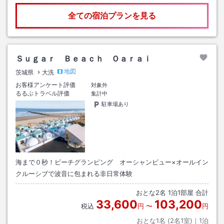
全ての宿泊プランを見る
Ｓｕｇａｒ Ｂｅａｃｈ Ｏａｒａｉ
地図
茨城県
大洗
お客様アンケート評価
対象外
るるぶトラベル評価
集計中
駐車場あり
海まで０秒！ビーチグランピング オーシャンビュー×オールイン
クルーシブで波音に包まれる非日常体験
おとな
2
名
1
泊
1
部屋 合計
33,600
103,200
税込
円
〜
円
おとな1名 (
2
名1室)｜
1
泊