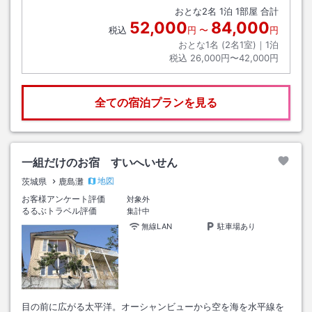
おとな
2
名
1
泊
1
部屋 合計
52,000
84,000
税込
円
〜
円
おとな1名 (
2
名1室)｜
1
泊
税込
26,000円〜42,000円
全ての宿泊プランを見る
一組だけのお宿 すいへいせん
地図
茨城県
鹿島灘
お客様アンケート評価
対象外
るるぶトラベル評価
集計中
無線LAN
駐車場あり
目の前に広がる太平洋。オーシャンビューから空を海を水平線を