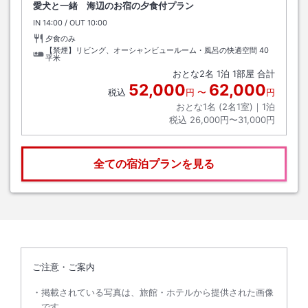
愛犬と一緒 海辺のお宿の夕食付プラン
IN
チェックイン
14:00
/ OUT
チェックアウト
10:00
夕食のみ
【禁煙】リビング、オーシャンビュールーム・風呂の快適空間
40
平米
おとな
2
名
1
泊
1
部屋 合計
52,000
62,000
税込
円
〜
円
おとな1名 (
2
名1室)｜
1
泊
税込
26,000円〜31,000円
全ての宿泊プランを見る
ご注意・ご案内
掲載されている写真は、旅館・ホテルから提供された画像
です。