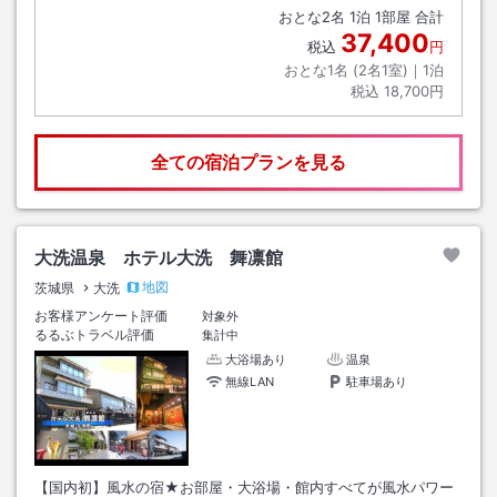
おとな
2
名
1
泊
1
部屋 合計
37,400
税込
円
おとな1名 (
2
名1室)｜
1
泊
税込
18,700円
全ての宿泊プランを見る
大洗温泉 ホテル大洗 舞凛館
地図
茨城県
大洗
お客様アンケート評価
対象外
るるぶトラベル評価
集計中
大浴場あり
温泉
無線LAN
駐車場あり
【国内初】風水の宿★お部屋・大浴場・館内すべてが風水パワー