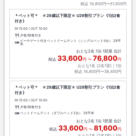
税込
16,800円〜51,600円
＊ペット可＊ ☆29歳以下限定☆ U29割引プラン《1泊2食
付き》
IN
チェックイン
15:00
/ OUT
チェックアウト
10:00
夕食/朝食付き
ビーチゲート付きペットドームテント（シングルベッド4台）
28平
米
おとな
2
名
1
泊
1
部屋 合計
33,600
76,800
税込
円
〜
円
おとな1名 (
2
名1室)｜
1
泊
税込
16,800円〜38,400円
＊ペット可＊ ☆29歳以下限定☆ U29割引プラン《1泊2食
付き》
IN
チェックイン
15:00
/ OUT
チェックアウト
10:00
夕食/朝食付き
ペットドームテント（ダブルベッド2台）
28平米
おとな
2
名
1
泊
1
部屋 合計
33,600
81,600
税込
円
〜
円
おとな1名 (
2
名1室)｜
1
泊