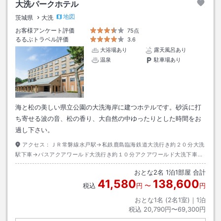
大洗パークホテル
地図
茨城県
大洗
お客様アンケート評価
75点
るるぶトラベル評価
3.6
大浴場あり
露天風呂あり
温泉
駐車場あり
海と松の美しい県立公園の大洗海岸に建つホテルです。砂浜に打
ち寄せる波の音、松の香り、大自然の中ゆったりとした時間をお
過し下さい。
アクセス：
ＪＲ常磐線水戸駅→私鉄鹿島臨海鉄道大洗行き約２０分大洗
駅下車→バスアクアワールド大洗行き約１０分アクアワールド大洗下車→
徒歩約３分
おとな
2
名
1
泊
1
部屋 合計
41,580
138,600
税込
円
〜
円
おとな1名 (
2
名1室)｜
1
泊
税込
20,790円〜69,300円