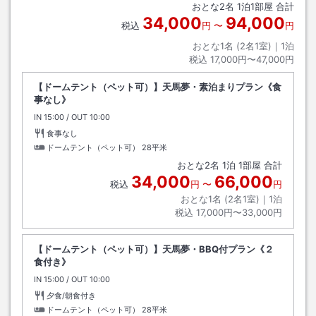
おとな
2
名
1
泊
1
部屋 合計
34,000
94,000
税込
円
〜
円
おとな1名 (
2
名1室)｜
1
泊
税込
17,000円〜47,000円
【ドームテント（ペット可）】天馬夢・素泊まりプラン《食
事なし》
IN
チェックイン
15:00
/ OUT
チェックアウト
10:00
食事なし
ドームテント（ペット可）
28平米
おとな
2
名
1
泊
1
部屋 合計
34,000
66,000
税込
円
〜
円
おとな1名 (
2
名1室)｜
1
泊
税込
17,000円〜33,000円
【ドームテント（ペット可）】天馬夢・BBQ付プラン《２
食付き》
IN
チェックイン
15:00
/ OUT
チェックアウト
10:00
夕食/朝食付き
ドームテント（ペット可）
28平米