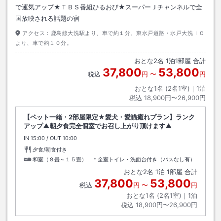
で運気アップ★ＴＢＳ番組ひるおび★スーパーＪチャンネルで全
国放映される話題の宿
アクセス：
鹿島線大洗駅より、車で約１分。東水戸道路・水戸大洗ＩＣ
より、車で約１０分。
おとな
2
名
1
泊
1
部屋 合計
37,800
53,800
税込
円
〜
円
おとな1名 (
2
名1室)｜
1
泊
税込
18,900円〜26,900円
【ペット一緒・2部屋限定★愛犬・愛猫癒れプラン】ランク
アップ▲朝夕食完全個室でお召し上がり頂けます▲
IN
チェックイン
15:00
/ OUT
チェックアウト
10:00
夕食/朝食付き
和室（８畳～１５畳） ＊全室トイレ・洗面台付き（バスなし有）
おとな
2
名
1
泊
1
部屋 合計
37,800
53,800
税込
円
〜
円
おとな1名 (
2
名1室)｜
1
泊
税込
18,900円〜26,900円