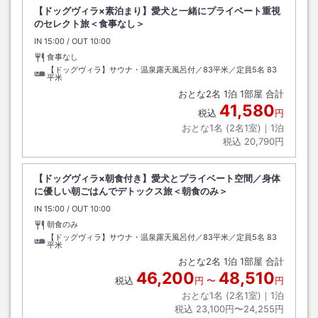
【ドッグヴィラ×素泊まり】愛犬と一緒にプライベート重視
のセレクト旅＜食事なし＞
IN
チェックイン
15:00
/ OUT
チェックアウト
10:00
食事なし
【ドッグヴィラ】サウナ・温泉露天風呂付／83平米／定員5名
83
平米
おとな
2
名
1
泊
1
部屋 合計
41,580
税込
円
おとな1名 (
2
名1室)｜
1
泊
税込
20,790円
【ドッグヴィラ×朝食付き】愛犬とプライベート空間／身体
に優しい朝ごはんでデトックス旅＜朝食のみ＞
IN
チェックイン
15:00
/ OUT
チェックアウト
10:00
朝食のみ
【ドッグヴィラ】サウナ・温泉露天風呂付／83平米／定員5名
83
平米
おとな
2
名
1
泊
1
部屋 合計
46,200
48,510
税込
円
〜
円
おとな1名 (
2
名1室)｜
1
泊
税込
23,100円〜24,255円