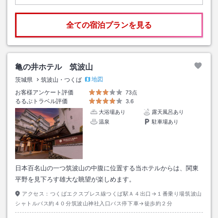
全ての宿泊プランを見る
亀の井ホテル 筑波山
地図
茨城県
筑波山・つくば
お客様アンケート評価
73点
るるぶトラベル評価
3.6
大浴場あり
露天風呂あり
温泉
駐車場あり
日本百名山の一つ筑波山の中腹に位置する当ホテルからは、関東
平野を見下ろす雄大な眺望が楽しめます。
アクセス：
つくばエクスプレス線つくば駅Ａ４出口→１番乗り場筑波山
シャトルバス約４０分筑波山神社入口バス停下車→徒歩約２分