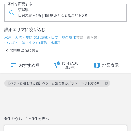
条件を変更する
茨城県
日付未定 - 1泊｜1部屋 おとな2名,こども0名
詳細エリアに絞り込む
水戸・大洗・笠間
(
3
)
北茨城・日立・奥久慈
(
1
)
常総・古河
(
0
)
つくば・土浦・牛久
(
1
)
鹿島・水郷
(
1
)
北関東 全域に戻る
絞り込み
おすすめ順
地図表示
(選択中)
【ペットと泊まれる宿】ペットと泊まれるプラン（ペット対応可）
この絞り込み条件を解除
6
件のうち、
1～6
件を表示