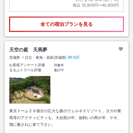
税込
16,800円〜40,800円
全ての宿泊プランを見る
天空の庭 天馬夢
地図
茨城県
日立・東海・高萩(茨城県)
お客様アンケート評価
対象外
るるぶトラベル評価
集計中
東京ドーム２８個分の広大な森のウェルネスリゾート。ヨガや乗
馬等のアクティビティも。大自然の中、放飼いの馬や羊、ヤギ、
鶏に癒されに来て下さい。