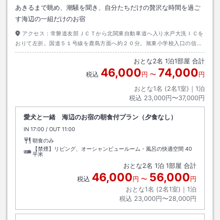
あきるまで眺め、潮騒を聞き、自分たちだけの贅沢な時間を過ご
す海辺の一組だけのお宿
アクセス：
常磐道友部ＪＣＴから北関東自動車道へ入り水戸大洗ＩＣを
おりて左折。国道５１号線を鹿島方面へ約２０分。旭東小学校入口の信号
を左折。
おとな
2
名
1
泊
1
部屋 合計
46,000
74,000
税込
円
〜
円
おとな1名 (
2
名1室)｜
1
泊
税込
23,000円〜37,000円
愛犬と一緒 海辺のお宿の朝食付プラン（夕食なし）
IN
チェックイン
17:00
/ OUT
チェックアウト
11:00
朝食のみ
【禁煙】リビング、オーシャンビュールーム・風呂の快適空間
40
平米
おとな
2
名
1
泊
1
部屋 合計
46,000
56,000
税込
円
〜
円
おとな1名 (
2
名1室)｜
1
泊
税込
23,000円〜28,000円