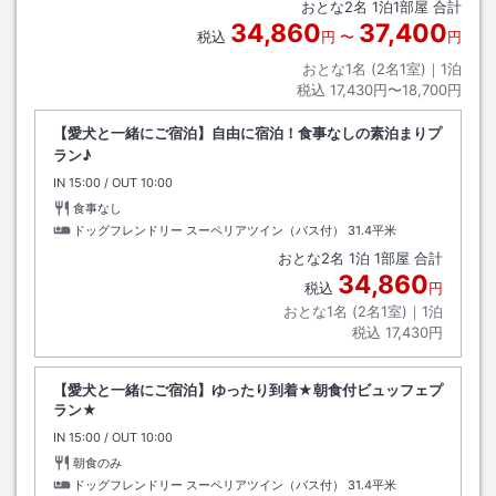
おとな
2
名
1
泊
1
部屋 合計
34,860
37,400
税込
円
〜
円
おとな1名 (
2
名1室)｜
1
泊
税込
17,430円〜18,700円
【愛犬と一緒にご宿泊】自由に宿泊！食事なしの素泊まりプ
ラン♪
IN
チェックイン
15:00
/ OUT
チェックアウト
10:00
食事なし
ドッグフレンドリー スーペリアツイン（バス付）
31.4平米
おとな
2
名
1
泊
1
部屋 合計
34,860
税込
円
おとな1名 (
2
名1室)｜
1
泊
税込
17,430円
【愛犬と一緒にご宿泊】ゆったり到着★朝食付ビュッフェプ
ラン★
IN
チェックイン
15:00
/ OUT
チェックアウト
10:00
朝食のみ
ドッグフレンドリー スーペリアツイン（バス付）
31.4平米