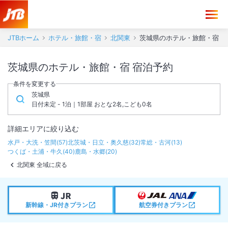
JTBホーム
ホテル・旅館・宿
北関東
茨城県のホテル・旅館・宿
茨城県のホテル・旅館・宿 宿泊予約
条件を変更する
茨城県
日付未定 - 1泊｜1部屋 おとな2名,こども0名
詳細エリアに絞り込む
水戸・大洗・笠間
(
57
)
北茨城・日立・奥久慈
(
32
)
常総・古河
(
13
)
つくば・土浦・牛久
(
40
)
鹿島・水郷
(
20
)
北関東 全域に戻る
新幹線・JR付きプラン
航空券付きプラン