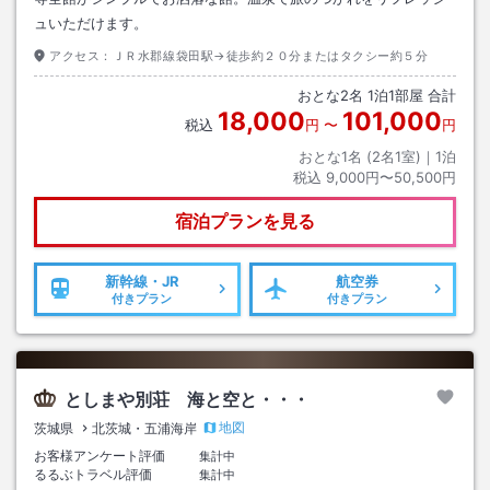
ュいただけます。
アクセス：
ＪＲ水郡線袋田駅→徒歩約２０分またはタクシー約５分
おとな
2
名
1
泊
1
部屋 合計
18,000
101,000
税込
円
〜
円
おとな1名 (
2
名1室)｜
1
泊
税込
9,000円〜50,500円
宿泊プランを見る
新幹線・JR
航空券
付きプラン
付きプラン
としまや別荘 海と空と・・・
地図
茨城県
北茨城・五浦海岸
お客様アンケート評価
集計中
るるぶトラベル評価
集計中