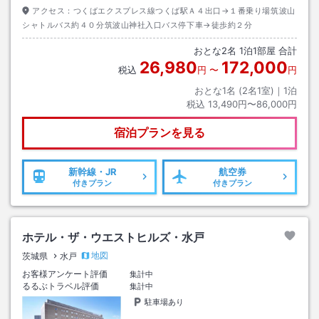
アクセス：
つくばエクスプレス線つくば駅Ａ４出口→１番乗り場筑波山
シャトルバス約４０分筑波山神社入口バス停下車→徒歩約２分
おとな
2
名
1
泊
1
部屋 合計
26,980
172,000
税込
円
〜
円
おとな1名 (
2
名1室)｜
1
泊
税込
13,490円〜86,000円
宿泊プランを見る
新幹線・JR
航空券
付きプラン
付きプラン
ホテル・ザ・ウエストヒルズ・水戸
地図
茨城県
水戸
お客様アンケート評価
集計中
るるぶトラベル評価
集計中
駐車場あり