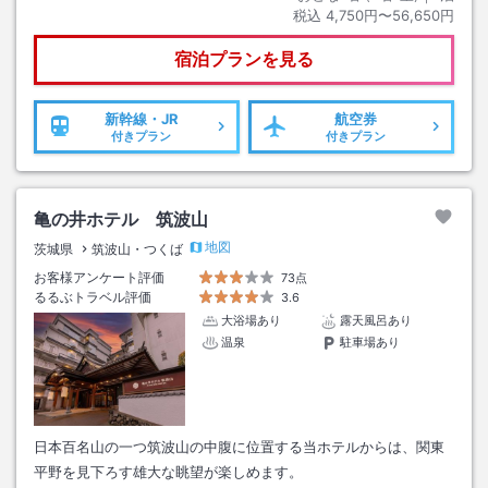
税込
4,750円〜56,650円
宿泊プランを見る
新幹線・JR
航空券
付きプラン
付きプラン
亀の井ホテル 筑波山
地図
茨城県
筑波山・つくば
お客様アンケート評価
73点
るるぶトラベル評価
3.6
大浴場あり
露天風呂あり
温泉
駐車場あり
日本百名山の一つ筑波山の中腹に位置する当ホテルからは、関東
平野を見下ろす雄大な眺望が楽しめます。