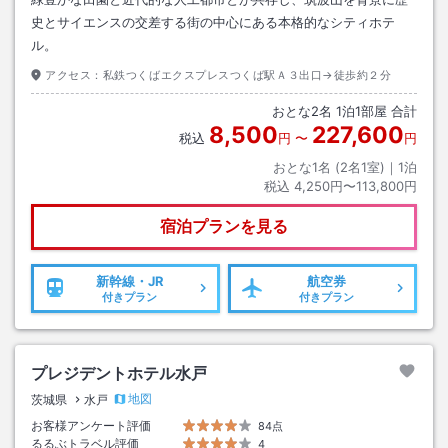
史とサイエンスの交差する街の中心にある本格的なシティホテ
ル。
アクセス：
私鉄つくばエクスプレスつくば駅Ａ３出口→徒歩約２分
おとな
2
名
1
泊
1
部屋 合計
8,500
227,600
税込
円
〜
円
おとな1名 (
2
名1室)｜
1
泊
税込
4,250円〜113,800円
宿泊プランを見る
新幹線・JR
航空券
付きプラン
付きプラン
プレジデントホテル水戸
地図
茨城県
水戸
お客様アンケート評価
84点
るるぶトラベル評価
4