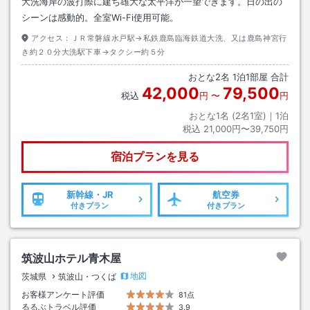
大洗海岸の波打際に建ち雄大な太平洋が一望できます。日の出の
シーンは感動的。全室Wi-Fi使用可能。
アクセス：
ＪＲ常磐線水戸駅→私鉄鹿島臨海鉄道大洗、又は鹿島神宮行
き約２０分大洗駅下車→タクシー約５分
おとな
2
名
1
泊
1
部屋 合計
42,000
79,500
税込
円
〜
円
おとな1名 (
2
名1室)｜
1
泊
税込
21,000円〜39,750円
宿泊プランを見る
新幹線・JR
航空券
付きプラン
付きプラン
筑波山ホテル青木屋
地図
茨城県
筑波山・つくば
お客様アンケート評価
81点
るるぶトラベル評価
3.9