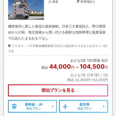
温泉
駐車場あり
磯原海岸に面した海辺の温泉旅館。日本三大童謡詩人、野口雨情
ゆかりの宿。地元漁港から買い付ける新鮮な地魚料理と硫黄温泉
で心あたたまるおもてなし
アクセス：
ＪＲ常磐線磯原駅東口出口→徒歩約２０分またはタクシー約
３分
おとな
2
名
1
泊
1
部屋 合計
44,000
104,500
税込
円
〜
円
おとな1名 (
2
名1室)｜
1
泊
税込
22,000円〜52,250円
宿泊プランを見る
新幹線・JR
航空券
付きプラン
付きプラン