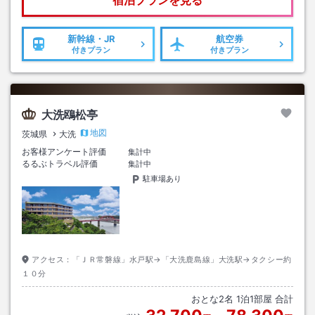
宿泊プランを見る
新幹線・JR
航空券
付きプラン
付きプラン
大洗鴎松亭
地図
茨城県
大洗
お客様アンケート評価
集計中
るるぶトラベル評価
集計中
駐車場あり
アクセス：
「ＪＲ常磐線」水戸駅→「大洗鹿島線」大洗駅→タクシー約
１０分
おとな
2
名
1
泊
1
部屋 合計