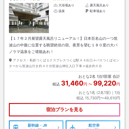
大浴場あり
露天風呂あり
温泉
駐車場あり
【１７年２月展望露天風呂リニューアル！】日本百名山の一つ筑
波山の中腹に位置する眺望絶佳の宿。夜景を望む１８０度の大パ
ノラマ温泉をご堪能あれ！
アクセス：
私鉄つくばエクスプレスつくば駅Ａ４出口→バスつくばセン
ターから筑波山行き約４０分筑波山神社入口下車→徒歩約５分
おとな
2
名
1
泊
1
部屋 合計
31,460
99,220
税込
円
〜
円
おとな1名 (
2
名1室)｜
1
泊
税込
15,730円〜49,610円
宿泊プランを見る
新幹線・JR
航空券