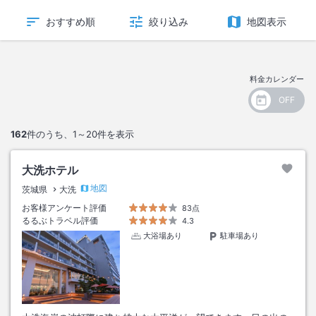
おすすめ順
絞り込み
地図表示
料金カレンダー
162
件のうち、
1～20
件を表示
大洗ホテル
地図
茨城県
大洗
お客様アンケート評価
83点
るるぶトラベル評価
4.3
大浴場あり
駐車場あり