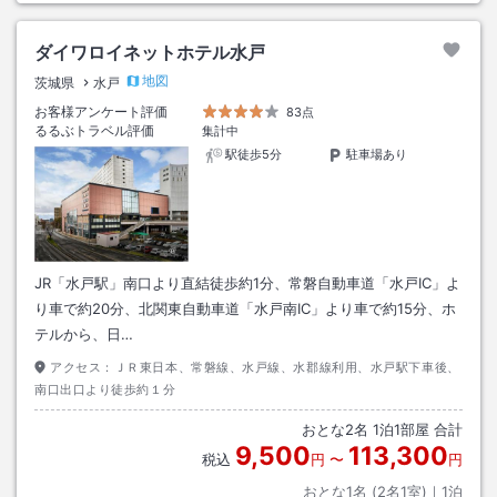
ダイワロイネットホテル水戸
地図
茨城県
水戸
お客様アンケート評価
83点
るるぶトラベル評価
集計中
駅徒歩5分
駐車場あり
JR「水戸駅」南口より直結徒歩約1分、常磐自動車道「水戸IC」よ
り車で約20分、北関東自動車道「水戸南IC」より車で約15分、ホ
テルから、日…
アクセス：
ＪＲ東日本、常磐線、水戸線、水郡線利用、水戸駅下車後、
南口出口より徒歩約１分
おとな
2
名
1
泊
1
部屋 合計
9,500
113,300
税込
円
〜
円
おとな1名 (
2
名1室)｜
1
泊