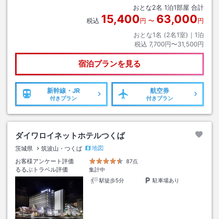
おとな
2
名
1
泊
1
部屋 合計
15,400
63,000
税込
円
〜
円
おとな1名 (
2
名1室)｜
1
泊
税込
7,700円〜31,500円
宿泊プランを見る
新幹線・JR
航空券
付きプラン
付きプラン
ダイワロイネットホテルつくば
地図
茨城県
筑波山・つくば
お客様アンケート評価
87点
るるぶトラベル評価
集計中
駅徒歩5分
駐車場あり