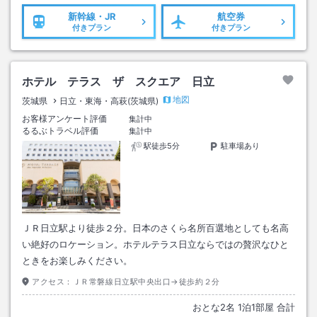
新幹線・JR
航空券
付きプラン
付きプラン
ホテル テラス ザ スクエア 日立
地図
茨城県
日立・東海・高萩(茨城県)
お客様アンケート評価
集計中
るるぶトラベル評価
集計中
駅徒歩5分
駐車場あり
ＪＲ日立駅より徒歩２分。日本のさくら名所百選地としても名高
い絶好のロケーション。ホテルテラス日立ならではの贅沢なひと
ときをお楽しみください。
アクセス：
ＪＲ常磐線日立駅中央出口→徒歩約２分
おとな
2
名
1
泊
1
部屋 合計