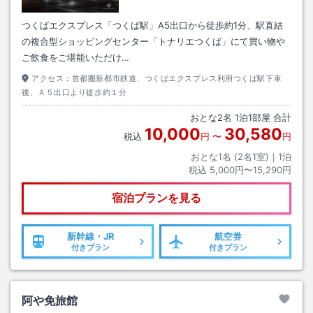
つくばエクスプレス「つくば駅」A5出口から徒歩約1分、駅直結
の複合型ショッピングセンター「トナリエつくば」にて買い物や
ご飲食をご堪能いただけ…
アクセス：
首都圏新都市鉄道、つくばエクスプレス利用つくば駅下車
後、Ａ５出口より徒歩約１分
おとな
2
名
1
泊
1
部屋 合計
10,000
30,580
税込
円
〜
円
おとな1名 (
2
名1室)｜
1
泊
税込
5,000円〜15,290円
宿泊プランを見る
新幹線・JR
航空券
付きプラン
付きプラン
阿や免旅館