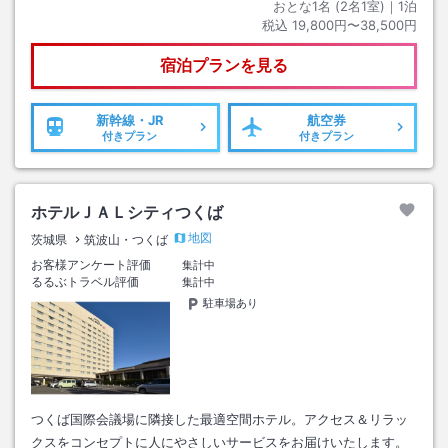
おとな1名 (
2
名1室)｜
1
泊
税込
19,800円〜38,500円
宿泊プランを見る
新幹線・JR
航空券
付きプラン
付きプラン
ホテルＪＡＬシティつくば
地図
茨城県
筑波山・つくば
お客様アンケート評価
集計中
るるぶトラベル評価
集計中
駐車場あり
つくば国際会議場に隣接した最適空間ホテル。アクセス＆リラッ
クスをコンセプトに人にやさしいサービスをお届けいたします。