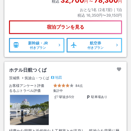
32,700
78,300
税込
円
〜
円
おとな1名 (
2
名1室)｜
1
泊
税込
16,350円〜39,150円
宿泊プランを見る
新幹線・JR
航空券
付きプラン
付きプラン
ホテル日航つくば
地図
茨城県
筑波山・つくば
お客様アンケート評価
84点
るるぶトラベル評価
集計中
駅徒歩5分
駐車場あり
緑豊かな田園と近代的な人工都市とが共存し、筑波山を背景に歴