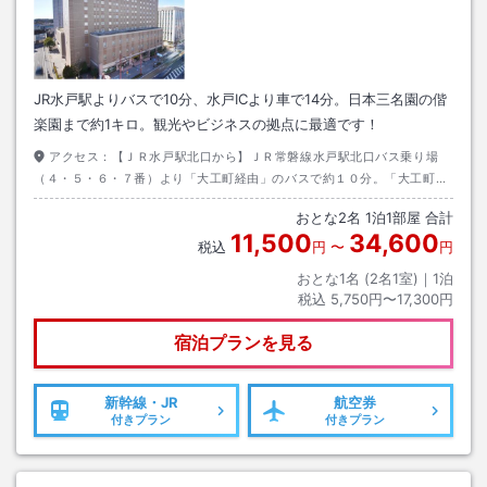
JR水戸駅よりバスで10分、水戸ICより車で14分。日本三名園の偕
楽園まで約1キロ。観光やビジネスの拠点に最適です！
アクセス：
【ＪＲ水戸駅北口から】ＪＲ常磐線水戸駅北口バス乗り場
（４・５・６・７番）より「大工町経由」のバスで約１０分。「大工町」
で下車すると目の前がホテルです。平日昼間約５分に１本運行していま
おとな
2
名
1
泊
1
部屋 合計
す。
11,500
34,600
税込
円
〜
円
おとな1名 (
2
名1室)｜
1
泊
税込
5,750円〜17,300円
宿泊プランを見る
新幹線・JR
航空券
付きプラン
付きプラン