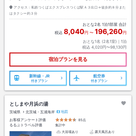
アクセス：
私鉄つくばエクスプレスつくば駅Ａ３出口→徒歩約８分また
はタクシー約３分
おとな
2
名
1
泊
1
部屋 合計
8,040
196,260
税込
円
〜
円
おとな1名 (
2
名1室)｜
1
泊
税込
4,020円〜98,130円
宿泊プランを見る
新幹線・JR
航空券
付きプラン
付きプラン
としまや月浜の湯
地図
茨城県
北茨城・五浦海岸
お客様アンケート評価
85点
るるぶトラベル評価
集計中
大浴場あり
露天風呂あり