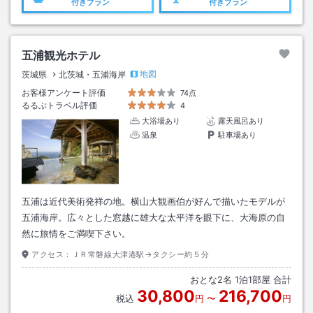
付きプラン
付きプラン
五浦観光ホテル
地図
茨城県
北茨城・五浦海岸
お客様アンケート評価
74点
るるぶトラベル評価
4
大浴場あり
露天風呂あり
温泉
駐車場あり
五浦は近代美術発祥の地。横山大観画伯が好んで描いたモデルが
五浦海岸。広々とした窓越に雄大な太平洋を眼下に、大海原の自
然に旅情をご満喫下さい。
アクセス：
ＪＲ常磐線大津港駅→タクシー約５分
おとな
2
名
1
泊
1
部屋 合計
30,800
216,700
税込
円
〜
円