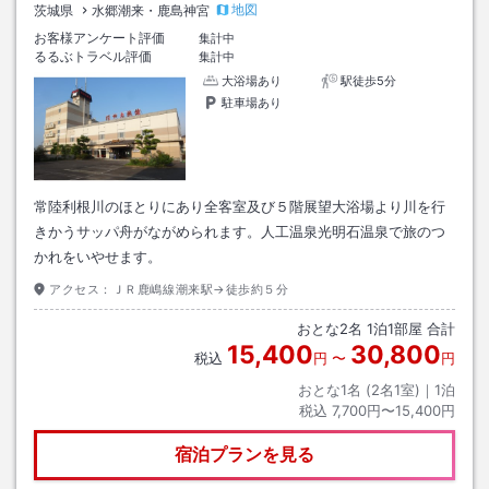
地図
茨城県
水郷潮来・鹿島神宮
お客様アンケート評価
集計中
るるぶトラベル評価
集計中
大浴場あり
駅徒歩5分
駐車場あり
常陸利根川のほとりにあり全客室及び５階展望大浴場より川を行
きかうサッパ舟がながめられます。人工温泉光明石温泉で旅のつ
かれをいやせます。
アクセス：
ＪＲ鹿嶋線潮来駅→徒歩約５分
おとな
2
名
1
泊
1
部屋 合計
15,400
30,800
税込
円
〜
円
おとな1名 (
2
名1室)｜
1
泊
税込
7,700円〜15,400円
宿泊プランを見る