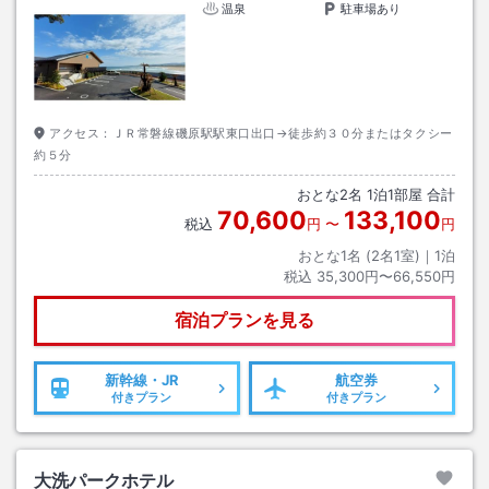
温泉
駐車場あり
アクセス：
ＪＲ常磐線磯原駅駅東口出口→徒歩約３０分またはタクシー
約５分
おとな
2
名
1
泊
1
部屋 合計
70,600
133,100
税込
円
〜
円
おとな1名 (
2
名1室)｜
1
泊
税込
35,300円〜66,550円
宿泊プランを見る
新幹線・JR
航空券
付きプラン
付きプラン
大洗パークホテル