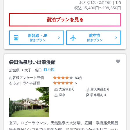
おとな1名 (
2
名1室)｜
1
泊
税込
15,400円〜108,350円
宿泊プランを見る
新幹線・JR
航空券
付きプラン
付きプラン
袋田温泉思い出浪漫館
地図
茨城県
大子・袋田
お客様アンケート評価
83点
るるぶトラベル評価
5
大浴場あり
露天風呂あり
温泉
駐車場あり
玄関、ロビーラウンジ、天然温泉の大浴場、庭園・渓流露天風呂
等全館がシンプルでお洒落な館。温泉で旅のつかれをリフレッシ