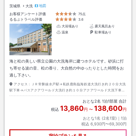
地図
茨城県
大洗
お客様アンケート評価
75点
るるぶトラベル評価
3.6
大浴場あり
露天風呂あり
温泉
駐車場あり
海と松の美しい県立公園の大洗海岸に建つホテルです。砂浜に打
ち寄せる波の音、松の香り、大自然の中ゆったりとした時間をお
過し下さい。
アクセス：
ＪＲ常磐線水戸駅→私鉄鹿島臨海鉄道大洗行き約２０分大洗
駅下車→バスアクアワールド大洗行き約１０分アクアワールド大洗下車→
徒歩約３分
おとな
2
名
1
泊
1
部屋 合計
13,860
138,600
税込
円
〜
円
おとな1名 (
2
名1室)｜
1
泊
税込
6,930円〜69,300円