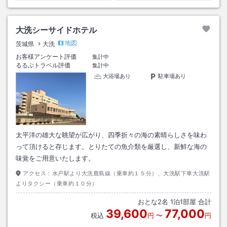
大洗シーサイドホテル
地図
茨城県
大洗
お客様アンケート評価
集計中
るるぶトラベル評価
集計中
大浴場あり
駐車場あり
太平洋の雄大な眺望が広がり、四季折々の海の素晴らしさを味わ
って頂けると存じます。とりたての魚介類を厳選し、新鮮な海の
味覚をご用意いたします。
アクセス：
水戸駅より大洗鹿島線（乗車約１５分）、大洗駅下車大洗駅
よりタクシー（乗車約１０分）
おとな
2
名
1
泊
1
部屋 合計
39,600
77,000
税込
円
〜
円