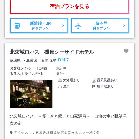
宿泊プランを見る
新幹線・JR
航空券
付きプラン
付きプラン
北茨城ロハス 磯原シーサイドホテル
地図
茨城県
北茨城・五浦海岸
お客様アンケート評価
集計中
るるぶトラベル評価
集計中
大浴場あり
露天風呂あり
温泉
駐車場あり
北茨城ロハス ～優しさと癒しと自家源泉～ 山海の幸と眺望満
喫の宿
アクセス：
ＪＲ常磐線磯原駅東出口→タクシー約５分