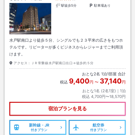
駅徒歩5分
駐車場あり
水戸駅南口より徒歩５分、シングルでも２３平米の広さをもつホ
テルです。リピーターが多くビジネスからレジャーまでご利用頂
けます。
アクセス：
ＪＲ常磐線水戸駅南口出口→徒歩約５分
おとな
2
名
1
泊
1
部屋 合計
9,400
37,140
税込
円
〜
円
おとな1名 (
2
名1室)｜
1
泊
税込
4,700円〜18,570円
宿泊プランを見る
新幹線・JR
航空券
付きプラン
付きプラン