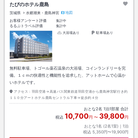
たびのホテル鹿島
地図
茨城県
水郷潮来・鹿島神宮
お客様アンケート評価
集計中
るるぶトラベル評価
集計中
大浴場あり
駐車場あり
無料駐車場、トゴール薬石温泉の大浴場、コインランドリーを完
備。１ｃｍの快適性と機能性を追求した、アットホームで心温か
いホテルです。
アクセス：
羽田空港→高速バス関東鉄道羽田空港から鹿島神宮駅行き約
１１０分アートホテル鹿島セントラル下車→徒歩約４分
おとな
2
名
1
泊
1
部屋 合計
10,700
39,800
税込
円
〜
円
おとな1名 (
2
名1室)｜
1
泊
税込
5,350円〜19,900円