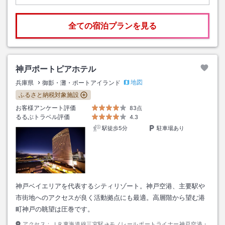
全ての宿泊プランを見る
神戸ポートピアホテル
地図
兵庫県
御影・灘・ポートアイランド
ふるさと納税対象施設
お客様アンケート評価
83点
るるぶトラベル評価
4.3
駅徒歩5分
駐車場あり
神戸ベイエリアを代表するシティリゾート。神戸空港、主要駅や
市街地へのアクセスが良く活動拠点にも最適。高層階から望む港
町神戸の眺望は圧巻です。
アクセス：
ＪＲ東海道線三宮駅→モノレールポートライナー神戸空港・