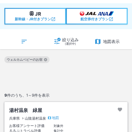
新幹線・JR付きプラン
航空券付きプラン
絞り込み
地図表示
(選択中)
ウェルカムベビーのお宿
この絞り込み条件を解除
9
件のうち、
1～9
件を表示
湯村温泉 緑屋
地図
兵庫県
山陰湯村温泉
お客様アンケート評価
対象外
るるぶトラベル評価
集計中