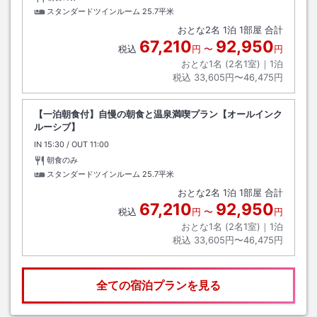
スタンダードツインルーム
25.7平米
おとな
2
名
1
泊
1
部屋 合計
67,210
92,950
税込
円
〜
円
おとな1名 (
2
名1室)｜
1
泊
税込
33,605円〜46,475円
【一泊朝食付】自慢の朝食と温泉満喫プラン【オールインク
ルーシブ】
IN
チェックイン
15:30
/ OUT
チェックアウト
11:00
朝食のみ
スタンダードツインルーム
25.7平米
おとな
2
名
1
泊
1
部屋 合計
67,210
92,950
税込
円
〜
円
おとな1名 (
2
名1室)｜
1
泊
税込
33,605円〜46,475円
全ての宿泊プランを見る