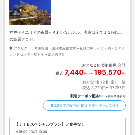
神戸ベイエリアの夜景がきれいなホテル。客室は全て１２階以上
の高層フロア。
アクセス：
ＪＲ東海道・山陽本線住吉駅→私鉄六甲ライナー約８分アイ
ランドセンター駅下車→徒歩約３分
おとな
2
名
1
泊
1
部屋 合計
7,440
195,570
税込
円
〜
円
おとな1名 (
2
名1室)｜
1
泊
税込
3,720円〜97,785円
割引クーポン配布中
※利用条件あり
8/20までの宿泊に使える割引クーポン
【ＪＴＢスペシャルプラン】／食事なし
IN
チェックイン
15:00
/ OUT
チェックアウト
10:00