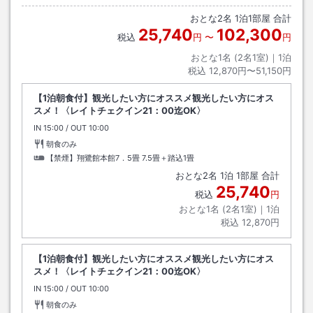
おとな
2
名
1
泊
1
部屋 合計
25,740
102,300
税込
円
〜
円
おとな1名 (
2
名1室)｜
1
泊
税込
12,870円〜51,150円
【1泊朝食付】観光したい方にオススメ観光したい方にオス
スメ！〈レイトチェクイン21：00迄OK〉
IN
チェックイン
15:00
/ OUT
チェックアウト
10:00
朝食のみ
【禁煙】翔鷺館本館7．5畳
7.5畳＋踏込1畳
おとな
2
名
1
泊
1
部屋 合計
25,740
税込
円
おとな1名 (
2
名1室)｜
1
泊
税込
12,870円
【1泊朝食付】観光したい方にオススメ観光したい方にオス
スメ！〈レイトチェクイン21：00迄OK〉
IN
チェックイン
15:00
/ OUT
チェックアウト
10:00
朝食のみ