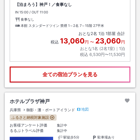
【泊まろう】神戸！／食事なし
IN
チェックイン
15:00
/ OUT
チェックアウト
11:00
食事なし
本館 スタンダードツイン 禁煙 1～2名 7～15階
27平米
おとな
2
名
1
泊
1
部屋 合計
13,060
23,060
税込
円
〜
円
おとな1名 (
2
名1室)｜
1
泊
税込
6,530円〜11,530円
全ての宿泊プランを見る
ホテルプラザ神戸
地図
兵庫県
御影・灘・ポートアイランド
ふるさと納税対象施設
お客様アンケート評価
集計中
るるぶトラベル評価
集計中
駅徒歩5分
駐車場あり