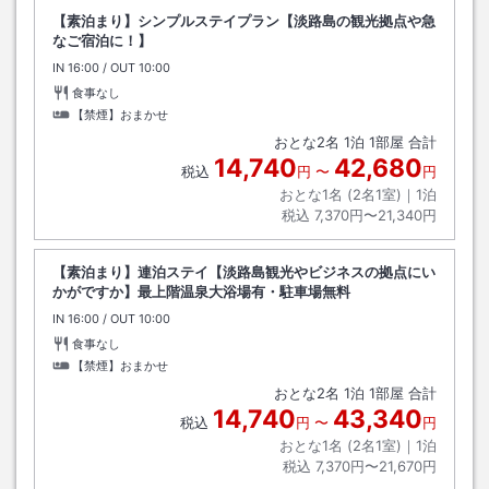
【素泊まり】シンプルステイプラン【淡路島の観光拠点や急
なご宿泊に！】
IN
チェックイン
16:00
/ OUT
チェックアウト
10:00
食事なし
【禁煙】おまかせ
おとな
2
名
1
泊
1
部屋 合計
14,740
42,680
税込
円
〜
円
おとな1名 (
2
名1室)｜
1
泊
税込
7,370円〜21,340円
【素泊まり】連泊ステイ【淡路島観光やビジネスの拠点にい
かがですか】最上階温泉大浴場有・駐車場無料
IN
チェックイン
16:00
/ OUT
チェックアウト
10:00
食事なし
【禁煙】おまかせ
おとな
2
名
1
泊
1
部屋 合計
14,740
43,340
税込
円
〜
円
おとな1名 (
2
名1室)｜
1
泊
税込
7,370円〜21,670円