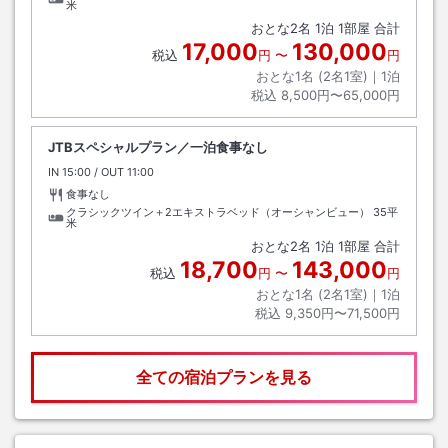
米
おとな
2
名
1
泊
1
部屋 合計
17,000
130,000
税込
円
〜
円
おとな1名 (
2
名1室)｜
1
泊
税込
8,500円〜65,000円
JTBスペシャルプラン／一泊食事なし
IN
チェックイン
15:00
/ OUT
チェックアウト
11:00
食事なし
クラシックツイン＋2エキストラベッド（オーシャンビュー）
35平
米
おとな
2
名
1
泊
1
部屋 合計
18,700
143,000
税込
円
〜
円
おとな1名 (
2
名1室)｜
1
泊
税込
9,350円〜71,500円
全ての宿泊プランを見る