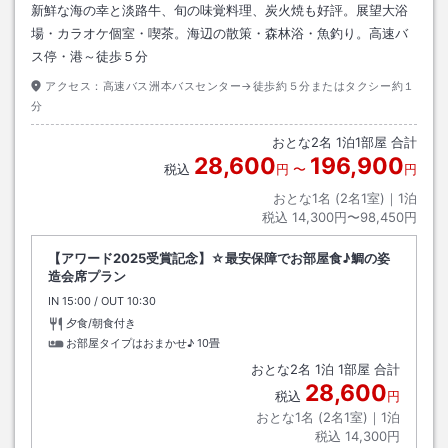
新鮮な海の幸と淡路牛、旬の味覚料理、炭火焼も好評。展望大浴
場・カラオケ個室・喫茶。海辺の散策・森林浴・魚釣り。高速バ
ス停・港～徒歩５分
アクセス：
高速バス洲本バスセンター→徒歩約５分またはタクシー約１
分
おとな
2
名
1
泊
1
部屋 合計
28,600
196,900
税込
円
〜
円
おとな1名 (
2
名1室)｜
1
泊
税込
14,300円〜98,450円
【アワード2025受賞記念】☆最安保障でお部屋食♪鯛の姿
造会席プラン
IN
チェックイン
15:00
/ OUT
チェックアウト
10:30
夕食/朝食付き
お部屋タイプはおまかせ♪
10畳
おとな
2
名
1
泊
1
部屋 合計
28,600
税込
円
おとな1名 (
2
名1室)｜
1
泊
税込
14,300円