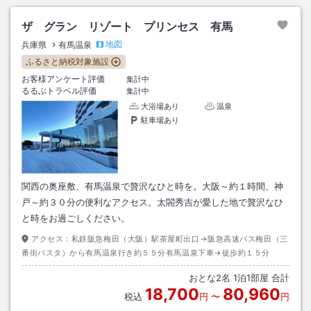
ザ グラン リゾート プリンセス 有馬
地図
兵庫県
有馬温泉
ふるさと納税対象施設
お客様アンケート評価
集計中
るるぶトラベル評価
集計中
大浴場あり
温泉
駐車場あり
関西の奥座敷、有馬温泉で贅沢なひと時を。大阪～約１時間、神
戸～約３０分の便利なアクセス。太閤秀吉が愛した地で贅沢なひ
と時をお過ごしください。
アクセス：
私鉄阪急梅田（大阪）駅茶屋町出口→阪急高速バス梅田（三
番街バスタ）から有馬温泉行き約５５分有馬温泉下車→徒歩約１５分
おとな
2
名
1
泊
1
部屋 合計
18,700
80,960
税込
円
〜
円