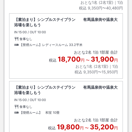
おとな1名 (
2
名1室)｜
1
泊
税込
9,350円〜40,480円
【素泊まり】シンプルステイプラン 有馬温泉街や温泉大
浴場を楽しもう
IN
チェックイン
15:00
/ OUT
チェックアウト
10:00
食事なし
【禁煙ルーム】レディースルーム
33.2平米
おとな
2
名
1
泊
1
部屋 合計
18,700
31,900
税込
円
〜
円
おとな1名 (
2
名1室)｜
1
泊
税込
9,350円〜15,950円
【素泊まり】シンプルステイプラン 有馬温泉街や温泉大
浴場を楽しもう
IN
チェックイン
15:00
/ OUT
チェックアウト
10:00
食事なし
【喫煙ルーム】 和室
10畳
おとな
2
名
1
泊
1
部屋 合計
19,800
35,200
税込
円
〜
円