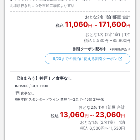
北埠頭行き約１０分市民広場駅より直結
おとな
2
名
1
泊
1
部屋 合計
11,060
171,600
税込
円
〜
円
おとな1名 (
2
名1室)｜
1
泊
税込
5,530円〜85,800円
割引クーポン配布中
※利用条件あり
8/20までの宿泊に使える割引クーポン
【泊まろう】神戸！／食事なし
IN
チェックイン
15:00
/ OUT
チェックアウト
11:00
食事なし
本館 スタンダードツイン 禁煙 1～2名 7～15階
27平米
おとな
2
名
1
泊
1
部屋 合計
13,060
23,060
税込
円
〜
円
おとな1名 (
2
名1室)｜
1
泊
税込
6,530円〜11,530円