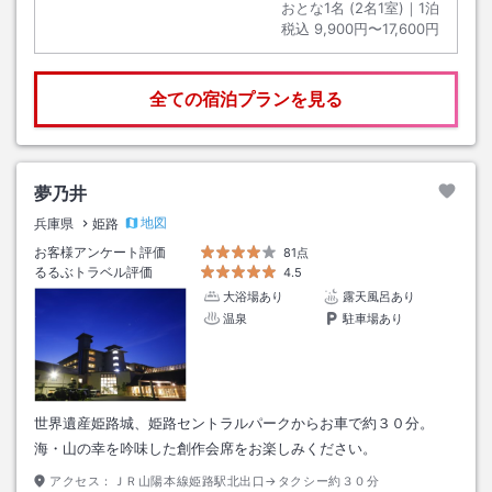
おとな1名 (
2
名1室)｜
1
泊
税込
9,900円〜17,600円
全ての宿泊プランを見る
夢乃井
地図
兵庫県
姫路
お客様アンケート評価
81点
るるぶトラベル評価
4.5
大浴場あり
露天風呂あり
温泉
駐車場あり
世界遺産姫路城、姫路セントラルパークからお車で約３０分。
海・山の幸を吟味した創作会席をお楽しみください。
アクセス：
ＪＲ山陽本線姫路駅北出口→タクシー約３０分