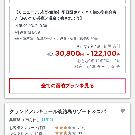
【リニューアル記念価格】平日限定とくとく鯛の姿造会席
♪【あいたい兵庫／温泉で癒されよう】
IN
チェックイン
15:00
/ OUT
チェックアウト
10:30
夕食/朝食付き
和室10畳（禁煙ルーム）／夕食・朝食：食事処
10畳
おとな
2
名
1
泊
1
部屋 合計
30,800
122,100
税込
円
〜
円
おとな1名 (
2
名1室)｜
1
泊
税込
15,400円〜61,050円
全ての宿泊プランを見る
グランドメルキュール淡路島リゾート＆スパ
地図
兵庫県
南あわじ
お客様アンケート評価
72点
るるぶトラベル評価
3.1