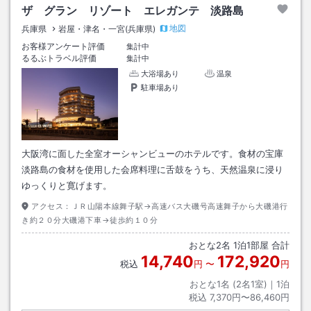
ザ グラン リゾート エレガンテ 淡路島
地図
兵庫県
岩屋・津名・一宮(兵庫県)
お客様アンケート評価
集計中
るるぶトラベル評価
集計中
大浴場あり
温泉
駐車場あり
大阪湾に面した全室オーシャンビューのホテルです。食材の宝庫
淡路島の食材を使用した会席料理に舌鼓をうち、天然温泉に浸り
ゆっくりと寛げます。
アクセス：
ＪＲ山陽本線舞子駅→高速バス大磯号高速舞子から大磯港行
き約２０分大磯港下車→徒歩約１０分
おとな
2
名
1
泊
1
部屋 合計
14,740
172,920
税込
円
〜
円
おとな1名 (
2
名1室)｜
1
泊
税込
7,370円〜86,460円