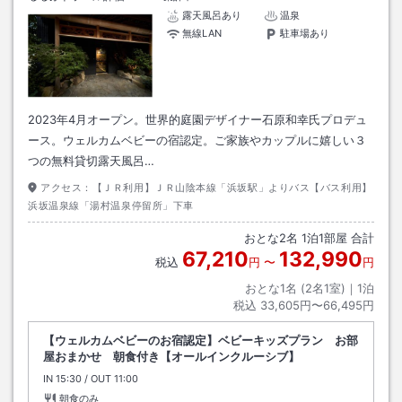
露天風呂あり
温泉
無線LAN
駐車場あり
2023年4月オープン。世界的庭園デザイナー石原和幸氏プロデュ
ース。ウェルカムベビーの宿認定。ご家族やカップルに嬉しい３
つの無料貸切露天風呂…
アクセス：
【ＪＲ利用】ＪＲ山陰本線「浜坂駅」よりバス【バス利用】
浜坂温泉線「湯村温泉停留所」下車
おとな
2
名
1
泊
1
部屋 合計
67,210
132,990
税込
円
〜
円
おとな1名 (
2
名1室)｜
1
泊
税込
33,605円〜66,495円
【ウェルカムベビーのお宿認定】ベビーキッズプラン お部
屋おまかせ 朝食付き【オールインクルーシブ】
IN
チェックイン
15:30
/ OUT
チェックアウト
11:00
朝食のみ