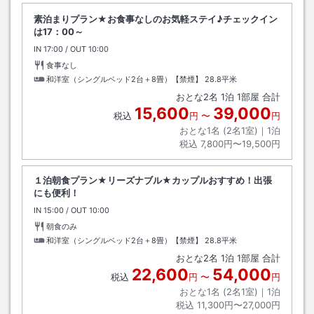
素泊まりプラン★お食事なしのお気軽ステイ♪チェックイン
は17：00～
IN
チェックイン
17:00
/ OUT
チェックアウト
10:00
食事なし
和洋室（シングルベッド2台＋8畳）【禁煙】
28.8平米
おとな
2
名
1
泊
1
部屋 合計
15,600
39,000
税込
円
〜
円
おとな1名 (
2
名1室)｜
1
泊
税込
7,800円〜19,500円
１泊朝食プラン★リーズナブル★カップルおすすめ！出張
にも便利！
IN
チェックイン
15:00
/ OUT
チェックアウト
10:00
朝食のみ
和洋室（シングルベッド2台＋8畳）【禁煙】
28.8平米
おとな
2
名
1
泊
1
部屋 合計
22,600
54,000
税込
円
〜
円
おとな1名 (
2
名1室)｜
1
泊
税込
11,300円〜27,000円