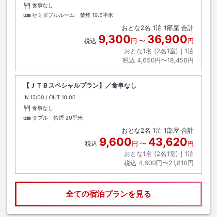
食事なし
セミダブルルーム 禁煙
19.6平米
おとな
2
名
1
泊
1
部屋 合計
9,300
36,900
税込
円
〜
円
おとな1名 (
2
名1室)｜
1
泊
税込
4,650円〜18,450円
【ＪＴＢスペシャルプラン】／食事なし
IN
チェックイン
15:00
/ OUT
チェックアウト
10:00
食事なし
ダブル 禁煙
20平米
おとな
2
名
1
泊
1
部屋 合計
9,600
43,620
税込
円
〜
円
おとな1名 (
2
名1室)｜
1
泊
税込
4,800円〜21,810円
全ての宿泊プランを見る