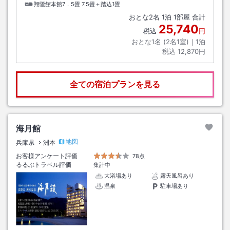
翔鷺館本館7．5畳
7.5畳＋踏込1畳
おとな
2
名
1
泊
1
部屋 合計
25,740
税込
円
おとな1名 (
2
名1室)｜
1
泊
税込
12,870円
全ての宿泊プランを見る
海月館
地図
兵庫県
洲本
お客様アンケート評価
78点
るるぶトラベル評価
集計中
大浴場あり
露天風呂あり
温泉
駐車場あり