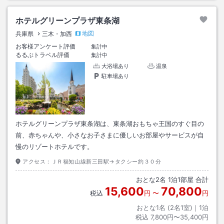
ホテルグリーンプラザ東条湖
地図
兵庫県
三木・加西
お客様アンケート評価
集計中
るるぶトラベル評価
集計中
大浴場あり
温泉
駐車場あり
ホテルグリーンプラザ東条湖は、東条湖おもちゃ王国のすぐ目の
前、赤ちゃんや、小さなお子さまに優しいお部屋やサービスが自
慢のリゾートホテルです。
アクセス：
ＪＲ福知山線新三田駅→タクシー約３０分
おとな
2
名
1
泊
1
部屋 合計
15,600
70,800
税込
円
〜
円
おとな1名 (
2
名1室)｜
1
泊
税込
7,800円〜35,400円