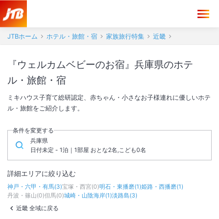
JTBホーム
ホテル・旅館・宿
家族旅行特集
近畿
『ウェルカムベビーのお宿』兵庫県のホテ
ル・旅館・宿
ミキハウス子育て総研認定、赤ちゃん・小さなお子様連れに優しいホテ
ル・旅館をご紹介します。
条件を変更する
兵庫県
日付未定 - 1泊｜1部屋 おとな2名,こども0名
詳細エリアに絞り込む
神戸・六甲・有馬
(
3
)
宝塚・西宮
(
0
)
明石・東播磨
(
1
)
姫路・西播磨
(
1
)
丹波・篠山
(
0
)
但馬
(
0
)
城崎・山陰海岸
(
1
)
淡路島
(
3
)
近畿 全域に戻る