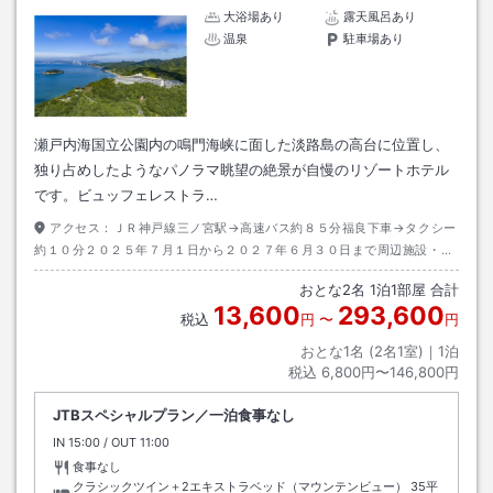
大浴場あり
露天風呂あり
温泉
駐車場あり
瀬戸内海国立公園内の鳴門海峡に面した淡路島の高台に位置し、
独り占めしたようなパノラマ眺望の絶景が自慢のリゾートホテル
です。ビュッフェレストラ…
アクセス：
ＪＲ神戸線三ノ宮駅→高速バス約８５分福良下車→タクシー
約１０分２０２５年７月１日から２０２７年６月３０日まで周辺施設・ス
ポットを周遊するウズループシャトルバス有（予約不要）
おとな
2
名
1
泊
1
部屋 合計
13,600
293,600
税込
円
〜
円
おとな1名 (
2
名1室)｜
1
泊
税込
6,800円〜146,800円
JTBスペシャルプラン／一泊食事なし
IN
チェックイン
15:00
/ OUT
チェックアウト
11:00
食事なし
クラシックツイン＋2エキストラベッド（マウンテンビュー）
35平