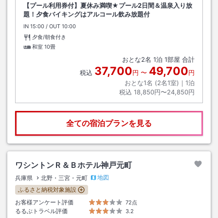
【プール利用券付】夏休み満喫★プール2日間＆温泉入り放
題！夕食バイキングはアルコール飲み放題付
IN
チェックイン
15:00
/ OUT
チェックアウト
10:00
夕食/朝食付き
和室
10畳
おとな
2
名
1
泊
1
部屋 合計
37,700
49,700
税込
円
〜
円
おとな1名 (
2
名1室)｜
1
泊
税込
18,850円〜24,850円
全ての宿泊プランを見る
ワシントンＲ＆Ｂホテル神戸元町
地図
兵庫県
北野・三宮・元町
ふるさと納税対象施設
お客様アンケート評価
72点
るるぶトラベル評価
3.2