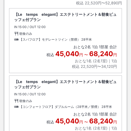
税込
22,520円〜52,890円
【Le temps elegant】エステトリートメント＆朝食ビュ
ッフェ付プラン
IN
チェックイン
15:00
/ OUT
チェックアウト
12:00
朝食のみ
【スパフロア】モデレートツイン（禁煙）
28平米
おとな
2
名
1
泊
1
部屋 合計
45,040
68,240
税込
円
〜
円
おとな1名 (
2
名1室)｜
1
泊
税込
22,520円〜34,120円
【Le temps elegant】エステトリートメント＆朝食ビュ
ッフェ付プラン
IN
チェックイン
15:00
/ OUT
チェックアウト
12:00
朝食のみ
【コンフォートフロア】ダブルルーム（28平米／禁煙）
28平米
おとな
2
名
1
泊
1
部屋 合計
45,040
68,240
税込
円
〜
円
おとな1名 (
2
名1室)｜
1
泊