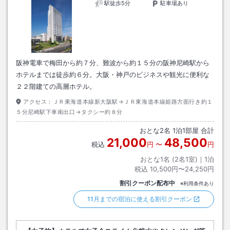
駅徒歩5分
駐車場あり
阪神電車で梅田から約７分、難波から約１５分の阪神尼崎駅から
ホテルまでは徒歩約６分。大阪・神戸のビジネスや観光に便利な
２２階建ての高層ホテル。
アクセス：
ＪＲ東海道本線新大阪駅→ＪＲ東海道本線姫路方面行き約１
５分尼崎駅下車南出口→タクシー約８分
おとな
2
名
1
泊
1
部屋 合計
21,000
48,500
税込
円
〜
円
おとな1名 (
2
名1室)｜
1
泊
税込
10,500円〜24,250円
割引クーポン配布中
※利用条件あり
11月までの宿泊に使える割引クーポン