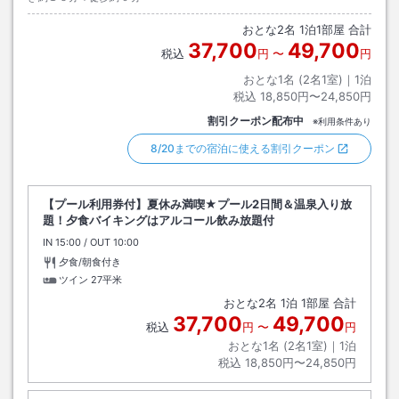
おとな
2
名
1
泊
1
部屋 合計
37,700
49,700
税込
円
〜
円
おとな1名 (
2
名1室)｜
1
泊
税込
18,850円〜24,850円
割引クーポン配布中
※利用条件あり
8/20までの宿泊に使える割引クーポン
【プール利用券付】夏休み満喫★プール2日間＆温泉入り放
題！夕食バイキングはアルコール飲み放題付
IN
チェックイン
15:00
/ OUT
チェックアウト
10:00
夕食/朝食付き
ツイン
27平米
おとな
2
名
1
泊
1
部屋 合計
37,700
49,700
税込
円
〜
円
おとな1名 (
2
名1室)｜
1
泊
税込
18,850円〜24,850円