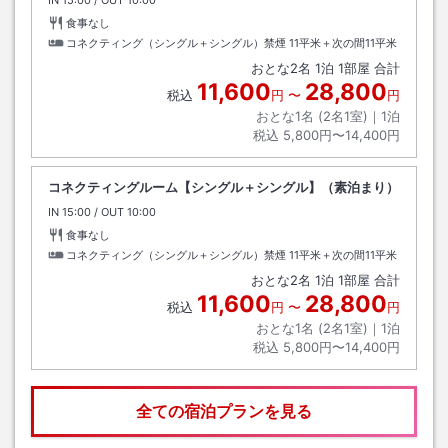
IN
チェックイン
15:00
/ OUT
チェックアウト
10:00
食事なし
コネクティング（シングル＋シングル）禁煙
11平米＋次の間11平米
おとな
2
名
1
泊
1
部屋 合計
11,600
28,800
税込
円
〜
円
おとな1名 (
2
名1室)｜
1
泊
税込
5,800円〜14,400円
コネクティングルーム【シングル＋シングル】（素泊まり）
IN
チェックイン
15:00
/ OUT
チェックアウト
10:00
食事なし
コネクティング（シングル＋シングル）禁煙
11平米＋次の間11平米
おとな
2
名
1
泊
1
部屋 合計
11,600
28,800
税込
円
〜
円
おとな1名 (
2
名1室)｜
1
泊
税込
5,800円〜14,400円
全ての宿泊プランを見る