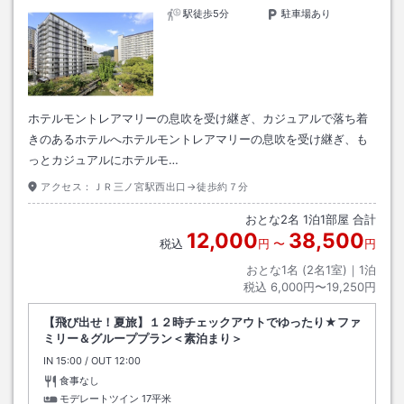
駅徒歩5分
駐車場あり
ホテルモントレアマリーの息吹を受け継ぎ、カジュアルで落ち着
きのあるホテルへホテルモントレアマリーの息吹を受け継ぎ、も
っとカジュアルにホテルモ…
アクセス：
ＪＲ三ノ宮駅西出口→徒歩約７分
おとな
2
名
1
泊
1
部屋 合計
12,000
38,500
税込
円
〜
円
おとな1名 (
2
名1室)｜
1
泊
税込
6,000円〜19,250円
【飛び出せ！夏旅】１２時チェックアウトでゆったり★ファ
ミリー＆グループプラン＜素泊まり＞
IN
チェックイン
15:00
/ OUT
チェックアウト
12:00
食事なし
モデレートツイン
17平米