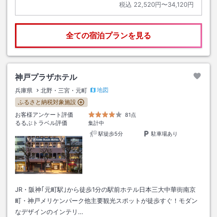
税込
22,520円〜34,120円
全ての宿泊プランを見る
神戸プラザホテル
地図
兵庫県
北野・三宮・元町
ふるさと納税対象施設
お客様アンケート評価
81点
るるぶトラベル評価
集計中
駅徒歩5分
駐車場あり
JR・阪神｢元町駅｣から徒歩1分の駅前ホテル日本三大中華街南京
町・神戸メリケンパーク他主要観光スポットが徒歩すぐ！モダン
なデザインのインテリ…