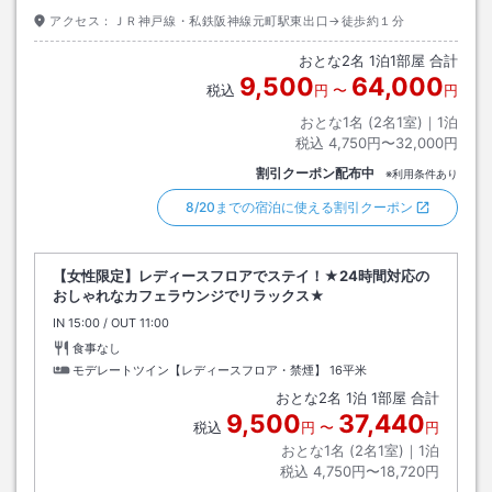
アクセス：
ＪＲ神戸線・私鉄阪神線元町駅東出口→徒歩約１分
おとな
2
名
1
泊
1
部屋 合計
9,500
64,000
税込
円
〜
円
おとな1名 (
2
名1室)｜
1
泊
税込
4,750円〜32,000円
割引クーポン配布中
※利用条件あり
8/20までの宿泊に使える割引クーポン
【女性限定】レディースフロアでステイ！★24時間対応の
おしゃれなカフェラウンジでリラックス★
IN
チェックイン
15:00
/ OUT
チェックアウト
11:00
食事なし
モデレートツイン【レディースフロア・禁煙】
16平米
おとな
2
名
1
泊
1
部屋 合計
9,500
37,440
税込
円
〜
円
おとな1名 (
2
名1室)｜
1
泊
税込
4,750円〜18,720円