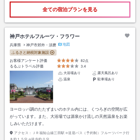
全ての宿泊プランを見る
神戸ホテルフルーツ・フラワー
地図
兵庫県
神戸市郊外・須磨
ふるさと納税対象施設
お客様アンケート評価
82点
るるぶトラベル評価
3.4
大浴場あり
露天風呂あり
温泉
駐車場あり
ヨーロッパ調のたたずまいのホテル内には、くつろぎの空間が広
がっています。また、大浴場では源泉かけ流しの天然温泉をお楽
しみいただけます。
アクセス：
ＪＲ福知山線三田駅→送迎バス（予約制）フルーツパーク行
き約１５分→徒歩約０分