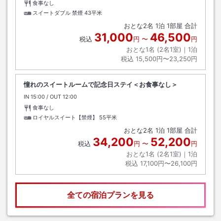
食事なし
スイートダブル 禁煙
43平米
おとな
2
名
1
泊
1
部屋 合計
31,000
46,500
税込
円
〜
円
おとな1名 (
2
名1室)｜
1
泊
税込
15,500円〜23,250円
憧れのスイートルームで記念日ステイ＜お食事なし＞
IN
チェックイン
15:00
/ OUT
チェックアウト
12:00
食事なし
ロイヤルスイート【禁煙】
55平米
おとな
2
名
1
泊
1
部屋 合計
34,200
52,200
税込
円
〜
円
おとな1名 (
2
名1室)｜
1
泊
税込
17,100円〜26,100円
全ての宿泊プランを見る