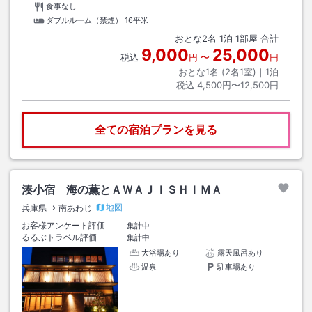
食事なし
ダブルルーム（禁煙）
16平米
おとな
2
名
1
泊
1
部屋 合計
9,000
25,000
税込
円
〜
円
おとな1名 (
2
名1室)｜
1
泊
税込
4,500円〜12,500円
全ての宿泊プランを見る
湊小宿 海の薫とＡＷＡＪＩＳＨＩＭＡ
地図
兵庫県
南あわじ
お客様アンケート評価
集計中
るるぶトラベル評価
集計中
大浴場あり
露天風呂あり
温泉
駐車場あり