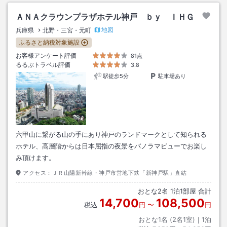
ＡＮＡクラウンプラザホテル神戸 ｂｙ ＩＨＧ
地図
兵庫県
北野・三宮・元町
ふるさと納税対象施設
お客様アンケート評価
81点
るるぶトラベル評価
3.8
駅徒歩5分
駐車場あり
六甲山に繋がる山の手にあり神戸のランドマークとして知られる
ホテル、高層階からは日本屈指の夜景をパノラマビューでお楽し
み頂けます。
アクセス：
ＪＲ山陽新幹線・神戸市営地下鉄「新神戸駅」直結
おとな
2
名
1
泊
1
部屋 合計
14,700
108,500
税込
円
〜
円
おとな1名 (
2
名1室)｜
1
泊