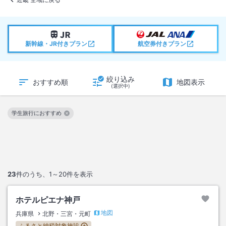
新幹線・JR付きプラン
航空券付きプラン
絞り込み
おすすめ順
地図表示
(選択中)
学生旅行におすすめ
この絞り込み条件を解除
23
件のうち、
1～20
件を表示
ホテルピエナ神戸
地図
兵庫県
北野・三宮・元町
ふるさと納税対象施設