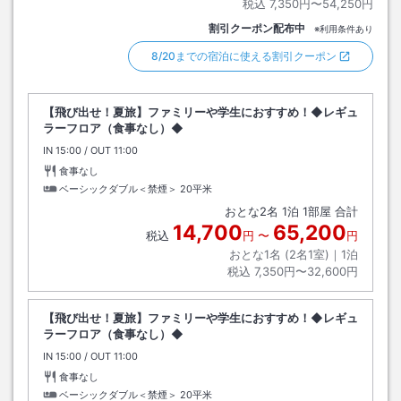
税込
7,350円〜54,250円
割引クーポン配布中
※利用条件あり
8/20までの宿泊に使える割引クーポン
【飛び出せ！夏旅】ファミリーや学生におすすめ！◆レギュ
ラーフロア（食事なし）◆
IN
チェックイン
15:00
/ OUT
チェックアウト
11:00
食事なし
ベーシックダブル＜禁煙＞
20平米
おとな
2
名
1
泊
1
部屋 合計
14,700
65,200
税込
円
〜
円
おとな1名 (
2
名1室)｜
1
泊
税込
7,350円〜32,600円
【飛び出せ！夏旅】ファミリーや学生におすすめ！◆レギュ
ラーフロア（食事なし）◆
IN
チェックイン
15:00
/ OUT
チェックアウト
11:00
食事なし
ベーシックダブル＜禁煙＞
20平米