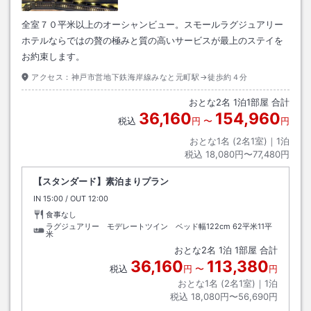
全室７０平米以上のオーシャンビュー。スモールラグジュアリー
ホテルならではの贅の極みと質の高いサービスが最上のステイを
お約束します。
アクセス：
神戸市営地下鉄海岸線みなと元町駅→徒歩約４分
おとな
2
名
1
泊
1
部屋 合計
36,160
154,960
税込
円
〜
円
おとな1名 (
2
名1室)｜
1
泊
税込
18,080円〜77,480円
【スタンダード】素泊まりプラン
IN
チェックイン
15:00
/ OUT
チェックアウト
12:00
食事なし
ラグジュアリー モデレートツイン ベッド幅122cm
62平米11平
米
おとな
2
名
1
泊
1
部屋 合計
36,160
113,380
税込
円
〜
円
おとな1名 (
2
名1室)｜
1
泊
税込
18,080円〜56,690円