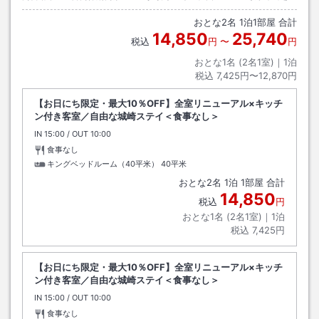
温泉方面へ。
おとな
2
名
1
泊
1
部屋 合計
14,850
25,740
税込
円
〜
円
おとな1名 (
2
名1室)｜
1
泊
税込
7,425円〜12,870円
【お日にち限定・最大10％OFF】全室リニューアル×キッチ
ン付き客室／自由な城崎ステイ＜食事なし＞
IN
チェックイン
15:00
/ OUT
チェックアウト
10:00
食事なし
キングベッドルーム（40平米）
40平米
おとな
2
名
1
泊
1
部屋 合計
14,850
税込
円
おとな1名 (
2
名1室)｜
1
泊
税込
7,425円
【お日にち限定・最大10％OFF】全室リニューアル×キッチ
ン付き客室／自由な城崎ステイ＜食事なし＞
IN
チェックイン
15:00
/ OUT
チェックアウト
10:00
食事なし