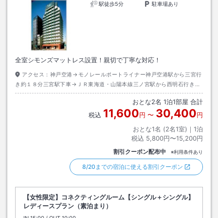
駅徒歩5分
駐車場あり
全室シモンズマットレス設置！親切で丁寧な対応！
アクセス：
神戸空港→モノレールポートライナー神戸空港駅から三宮行
き約１８分三宮駅下車→ＪＲ東海道・山陽本線三ノ宮駅から西明石行き約
１分元町駅下車東出口→徒歩約３分
おとな
2
名
1
泊
1
部屋 合計
11,600
30,400
税込
円
〜
円
おとな1名 (
2
名1室)｜
1
泊
税込
5,800円〜15,200円
割引クーポン配布中
※利用条件あり
8/20までの宿泊に使える割引クーポン
【女性限定】コネクティングルーム【シングル＋シングル】
レディースプラン（素泊まり）