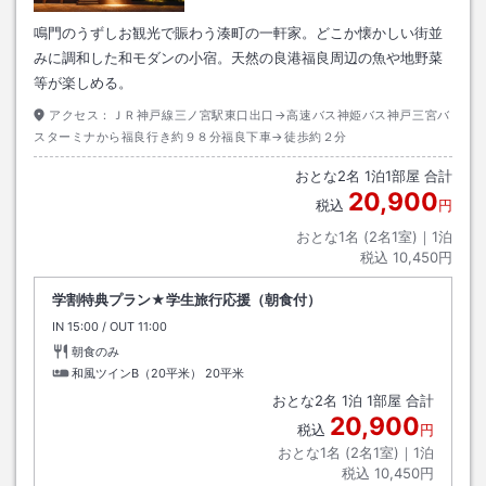
鳴門のうずしお観光で賑わう湊町の一軒家。どこか懐かしい街並
みに調和した和モダンの小宿。天然の良港福良周辺の魚や地野菜
等が楽しめる。
アクセス：
ＪＲ神戸線三ノ宮駅東口出口→高速バス神姫バス神戸三宮バ
スターミナから福良行き約９８分福良下車→徒歩約２分
おとな
2
名
1
泊
1
部屋 合計
20,900
税込
円
おとな1名 (
2
名1室)｜
1
泊
税込
10,450円
学割特典プラン★学生旅行応援（朝食付）
IN
チェックイン
15:00
/ OUT
チェックアウト
11:00
朝食のみ
和風ツインB（20平米）
20平米
おとな
2
名
1
泊
1
部屋 合計
20,900
税込
円
おとな1名 (
2
名1室)｜
1
泊
税込
10,450円