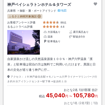
神戸ベイシェラトンホテル＆タワーズ
地図
兵庫県
御影・灘・ポートアイランド
ふるさと納税対象施設
お客様アンケート評価
88点
るるぶトラベル評価
4.6
大浴場あり
露天風呂あり
温泉
駅徒歩5分
駐車場あり
自家源泉かけ流しの天然温泉源泉１００％・神戸六甲温泉「濱
泉」と駐車場は宿泊の方は無料でご利用いただけます。異国と日
本の文化が巡り逢う神戸に佇…
アクセス：
ＪＲ神戸線住吉駅→モノレール六甲ライナーマリンパーク行
き約８分アイランドセンター駅下車→徒歩約１分
おとな
2
名
1
泊
1
部屋 合計
45,040
105,780
税込
円
〜
円
おとな1名 (
2
名1室)｜
1
泊