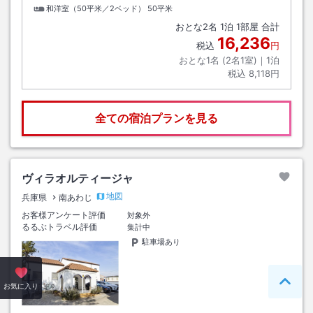
和洋室（50平米／2ベッド）
50平米
おとな
2
名
1
泊
1
部屋 合計
16,236
税込
円
おとな1名 (
2
名1室)｜
1
泊
税込
8,118円
全ての宿泊プランを見る
ヴィラオルティージャ
地図
兵庫県
南あわじ
お客様アンケート評価
対象外
るるぶトラベル評価
集計中
駐車場あり
ペー
お気に入り