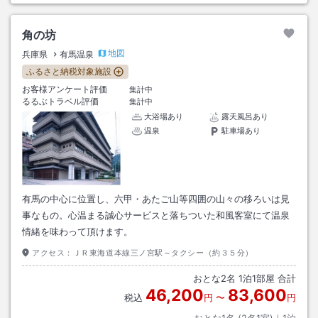
角の坊
地図
兵庫県
有馬温泉
ふるさと納税対象施設
お客様アンケート評価
集計中
るるぶトラベル評価
集計中
大浴場あり
露天風呂あり
温泉
駐車場あり
有馬の中心に位置し、六甲・あたご山等四囲の山々の移ろいは見
事なもの。心温まる誠心サービスと落ちついた和風客室にて温泉
情緒を味わって頂けます。
アクセス：
ＪＲ東海道本線三ノ宮駅～タクシー（約３５分）
おとな
2
名
1
泊
1
部屋 合計
46,200
83,600
税込
円
〜
円
おとな1名 (
2
名1室)｜
1
泊