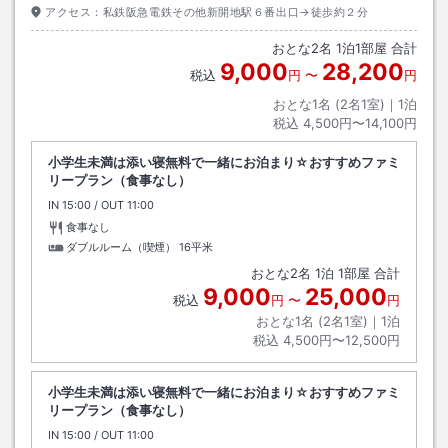
アクセス：
私鉄阪急電鉄その他新開地駅６番出口→徒歩約２分
おとな
2
名
1
泊
1
部屋 合計
9,000
28,200
税込
円
〜
円
おとな1名 (
2
名1室)｜
1
泊
税込
4,500円〜14,100円
小学生未満は添い寝無料で一緒にお泊まり☆おすすめファミ
リープラン（食事なし）
IN
チェックイン
15:00
/ OUT
チェックアウト
11:00
食事なし
ダブルルーム（喫煙）
16平米
おとな
2
名
1
泊
1
部屋 合計
9,000
25,000
税込
円
〜
円
おとな1名 (
2
名1室)｜
1
泊
税込
4,500円〜12,500円
小学生未満は添い寝無料で一緒にお泊まり☆おすすめファミ
リープラン（食事なし）
IN
チェックイン
15:00
/ OUT
チェックアウト
11:00