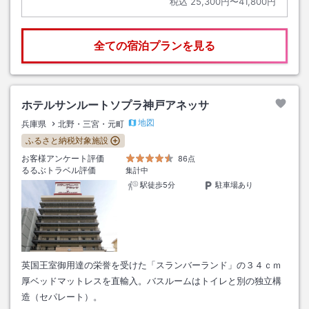
税込
25,300円〜41,800円
全ての宿泊プランを見る
ホテルサンルートソプラ神戸アネッサ
地図
兵庫県
北野・三宮・元町
ふるさと納税対象施設
お客様アンケート評価
86点
るるぶトラベル評価
集計中
駅徒歩5分
駐車場あり
英国王室御用達の栄誉を受けた「スランバーランド」の３４ｃｍ
厚ベッドマットレスを直輸入。バスルームはトイレと別の独立構
造（セパレート）。