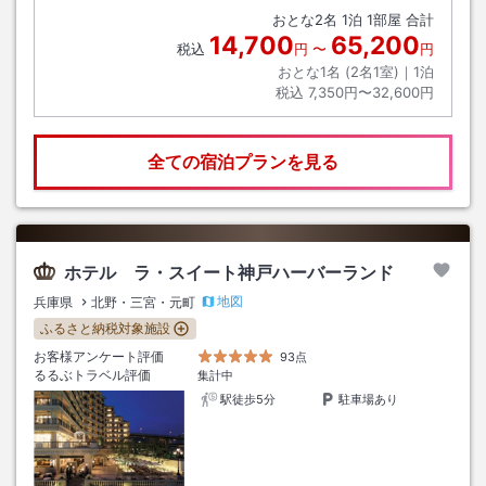
おとな
2
名
1
泊
1
部屋 合計
14,700
65,200
税込
円
〜
円
おとな1名 (
2
名1室)｜
1
泊
税込
7,350円〜32,600円
全ての宿泊プランを見る
ホテル ラ・スイート神戸ハーバーランド
地図
兵庫県
北野・三宮・元町
ふるさと納税対象施設
お客様アンケート評価
93点
るるぶトラベル評価
集計中
駅徒歩5分
駐車場あり