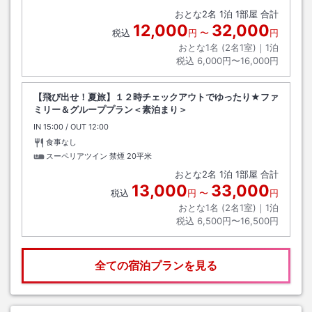
おとな
2
名
1
泊
1
部屋 合計
12,000
32,000
税込
円
〜
円
おとな1名 (
2
名1室)｜
1
泊
税込
6,000円〜16,000円
【飛び出せ！夏旅】１２時チェックアウトでゆったり★ファ
ミリー＆グループプラン＜素泊まり＞
IN
チェックイン
15:00
/ OUT
チェックアウト
12:00
食事なし
スーペリアツイン 禁煙
20平米
おとな
2
名
1
泊
1
部屋 合計
13,000
33,000
税込
円
〜
円
おとな1名 (
2
名1室)｜
1
泊
税込
6,500円〜16,500円
全ての宿泊プランを見る