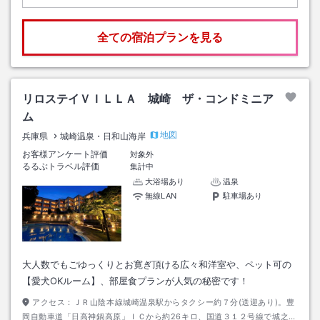
全ての宿泊プランを見る
リロステイＶＩＬＬＡ 城崎 ザ・コンドミニア
ム
地図
兵庫県
城崎温泉・日和山海岸
お客様アンケート評価
対象外
るるぶトラベル評価
集計中
大浴場あり
温泉
無線LAN
駐車場あり
大人数でもごゆっくりとお寛ぎ頂ける広々和洋室や、ペット可の
【愛犬OKルーム】、部屋食プランが人気の秘密です！
アクセス：
ＪＲ山陰本線城崎温泉駅からタクシー約７分(送迎あり)。豊
岡自動車道「日高神鍋高原」ＩＣから約26キロ、国道３１２号線で城之崎