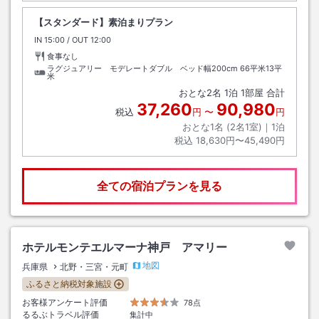
【スタンダード】素泊まりプラン
IN
チェックイン
15:00
/ OUT
チェックアウト
12:00
食事なし
ラグジュアリー モデレートダブル ベッド幅200cm
66平米13平
米
おとな
2
名
1
泊
1
部屋 合計
37,260
90,980
税込
円
〜
円
おとな1名 (
2
名1室)｜
1
泊
税込
18,630円〜45,490円
全ての宿泊プランを見る
ホテルモンテエルマーナ神戸 アマリー
地図
兵庫県
北野・三宮・元町
ふるさと納税対象施設
お客様アンケート評価
78点
るるぶトラベル評価
集計中