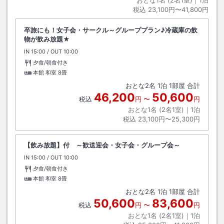
税込
23,100円〜41,800円
卒旅にも！女子会・サークル～グループプラン♪冷蔵庫の飲
物が飲み放題★
IN
チェックイン
15:00
/ OUT
チェックアウト
10:00
夕食/朝食付き
本館 和室
8畳
おとな
2
名
1
泊
1
部屋 合計
46,200
50,600
税込
円
〜
円
おとな1名 (
2
名1室)｜
1
泊
税込
23,100円〜25,300円
【飲み放題】付 ～歓送迎会・女子会・グループ会～
IN
チェックイン
15:00
/ OUT
チェックアウト
10:00
夕食/朝食付き
本館 和室
8畳
おとな
2
名
1
泊
1
部屋 合計
50,600
83,600
税込
円
〜
円
おとな1名 (
2
名1室)｜
1
泊