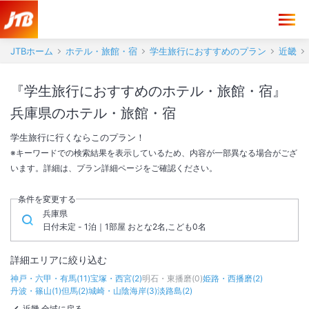
JTBホーム
ホテル・旅館・宿
学生旅行におすすめのプラン
近畿
『学生旅行におすすめのホテル・旅館・宿』
兵庫県のホテル・旅館・宿
学生旅行に行くならこのプラン！
※キーワードでの検索結果を表示しているため、内容が一部異なる場合がござ
います。詳細は、プラン詳細ページをご確認ください。
条件を変更する
兵庫県
日付未定 - 1泊｜1部屋 おとな2名,こども0名
詳細エリアに絞り込む
神戸・六甲・有馬
(
11
)
宝塚・西宮
(
2
)
明石・東播磨
(
0
)
姫路・西播磨
(
2
)
丹波・篠山
(
1
)
但馬
(
2
)
城崎・山陰海岸
(
3
)
淡路島
(
2
)
近畿 全域に戻る