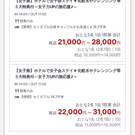
【女子旅】ホテルで女子会ステイ★化粧水やクレンジング等
３大特典付～女子力UPの旅応援♪～
IN
チェックイン
14:00
/ OUT
チェックアウト
11:00
朝食のみ
【禁煙】セミダブル仕様☆カップルやお友達と♪
19.2平米
おとな
2
名
1
泊
1
部屋 合計
21,000
28,000
税込
円
〜
円
おとな1名 (
2
名1室)｜
1
泊
税込
10,500円〜14,000円
【女子旅】ホテルで女子会ステイ★化粧水やクレンジング等
３大特典付～女子力UPの旅応援♪～
IN
チェックイン
14:00
/ OUT
チェックアウト
11:00
朝食のみ
【喫煙】セミダブル
19.2平米
おとな
2
名
1
泊
1
部屋 合計
22,000
31,000
税込
円
〜
円
おとな1名 (
2
名1室)｜
1
泊
税込
11,000円〜15,500円