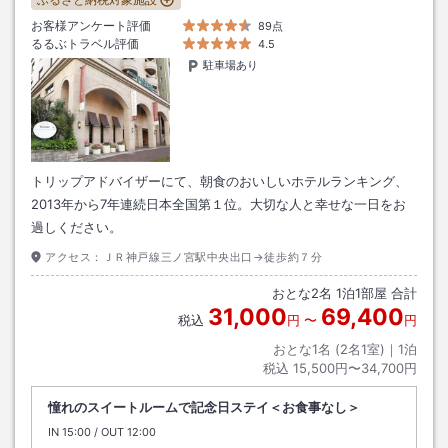
お客様アンケート評価
89点
るるぶトラベル評価
4.5
駐車場あり
トリップアドバイザーにて、朝食のおいしいホテルランキング、
2013年から7年連続日本全国第１位。大切な人と幸せな一日をお
過しください。
アクセス：
ＪＲ神戸線三ノ宮駅中央出口→徒歩約７分
おとな
2
名
1
泊
1
部屋 合計
31,000
69,400
税込
円
〜
円
おとな1名 (
2
名1室)｜
1
泊
税込
15,500円〜34,700円
憧れのスイートルームで記念日ステイ＜お食事なし＞
IN
チェックイン
15:00
/ OUT
チェックアウト
12:00