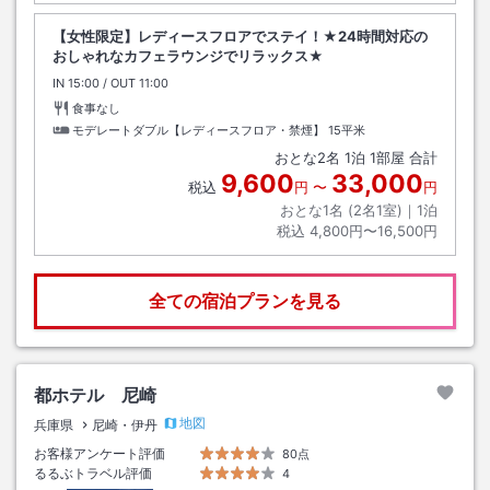
【女性限定】レディースフロアでステイ！★24時間対応の
おしゃれなカフェラウンジでリラックス★
IN
チェックイン
15:00
/ OUT
チェックアウト
11:00
食事なし
モデレートダブル【レディースフロア・禁煙】
15平米
おとな
2
名
1
泊
1
部屋 合計
9,600
33,000
税込
円
〜
円
おとな1名 (
2
名1室)｜
1
泊
税込
4,800円〜16,500円
全ての宿泊プランを見る
都ホテル 尼崎
地図
兵庫県
尼崎・伊丹
お客様アンケート評価
80点
るるぶトラベル評価
4