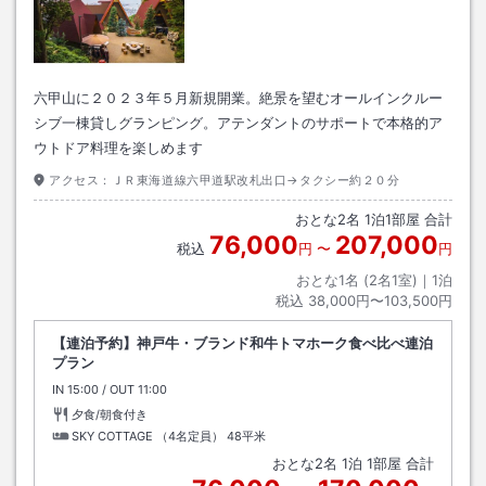
六甲山に２０２３年５月新規開業。絶景を望むオールインクルー
シブ一棟貸しグランピング。アテンダントのサポートで本格的ア
ウトドア料理を楽しめます
アクセス：
ＪＲ東海道線六甲道駅改札出口→タクシー約２０分
おとな
2
名
1
泊
1
部屋 合計
76,000
207,000
税込
円
〜
円
おとな1名 (
2
名1室)｜
1
泊
税込
38,000円〜103,500円
【連泊予約】神戸牛・ブランド和牛トマホーク食べ比べ連泊
プラン
IN
チェックイン
15:00
/ OUT
チェックアウト
11:00
夕食/朝食付き
SKY COTTAGE （4名定員）
48平米
おとな
2
名
1
泊
1
部屋 合計