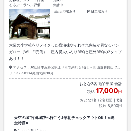
対象外
るるぶトラベル評価
集計中
大浴場あり
駐車場あり
木造の小学校をリメイクした宿泊棟やそれぞれ内装が異なるバン
ガロー（Wi－Fi完備）、屋内炭火いろりBBQと屋外BBQの2タイプ
あり！！
アクセス：
JR山陰本線養父駅より車で約15分/春日和田山道和田山ICよ
りR312→R104経由で約30分
おとな
2
名
1
泊
1
部屋 合計
17,000
税込
円
おとな1名 (
2
名1室)｜
1
泊
税込
8,500円
天空の城”竹田城跡へ行こう♪早朝チェックアウトOK！※現
金特価※
IN
チェックイン
15:00
/ OUT
チェックアウト
10:00