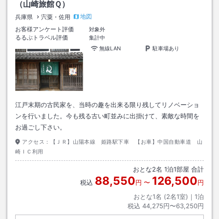
（山崎旅館Ｑ）
地図
兵庫県
宍粟・佐用
お客様アンケート評価
対象外
るるぶトラベル評価
集計中
無線LAN
駐車場あり
江戸末期の古民家を、当時の趣を出来る限り残してリノベーショ
ンを行いました。今も残る古い町並みに出掛けて、素敵な時間を
お過ごし下さい。
アクセス：
【ＪＲ】山陽本線 姫路駅下車 【お車】中国自動車道 山
崎ＩＣ利用
おとな
2
名
1
泊
1
部屋 合計
88,550
126,500
税込
円
〜
円
おとな1名 (
2
名1室)｜
1
泊
税込
44,275円〜63,250円