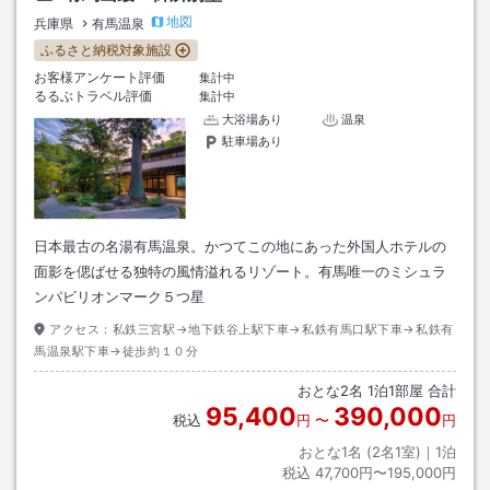
地図
兵庫県
有馬温泉
ふるさと納税対象施設
お客様アンケート評価
集計中
るるぶトラベル評価
集計中
大浴場あり
温泉
駐車場あり
日本最古の名湯有馬温泉。かつてこの地にあった外国人ホテルの
面影を偲ばせる独特の風情溢れるリゾート。有馬唯一のミシュラ
ンパビリオンマーク５つ星
アクセス：
私鉄三宮駅→地下鉄谷上駅下車→私鉄有馬口駅下車→私鉄有
馬温泉駅下車→徒歩約１０分
おとな
2
名
1
泊
1
部屋 合計
95,400
390,000
税込
円
〜
円
おとな1名 (
2
名1室)｜
1
泊
税込
47,700円〜195,000円