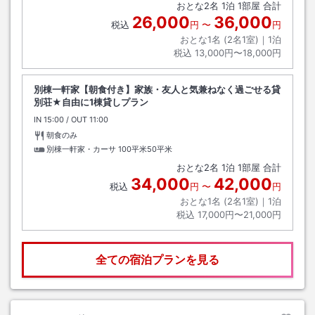
おとな
2
名
1
泊
1
部屋 合計
26,000
36,000
税込
円
〜
円
おとな1名 (
2
名1室)｜
1
泊
税込
13,000円〜18,000円
別棟一軒家【朝食付き】家族・友人と気兼ねなく過ごせる貸
別荘★自由に1棟貸しプラン
IN
チェックイン
15:00
/ OUT
チェックアウト
11:00
朝食のみ
別棟一軒家・カーサ
100平米50平米
おとな
2
名
1
泊
1
部屋 合計
34,000
42,000
税込
円
〜
円
おとな1名 (
2
名1室)｜
1
泊
税込
17,000円〜21,000円
全ての宿泊プランを見る