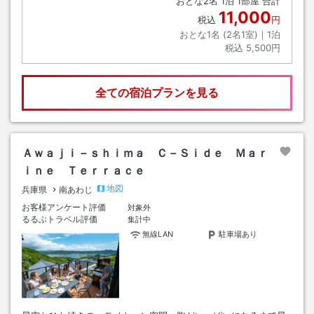
おとな
2
名
1
泊
1
部屋 合計
11,000
税込
円
おとな1名 (
2
名1室)｜
1
泊
税込
5,500円
全ての宿泊プランを見る
Ａｗａｊｉ－ｓｈｉｍａ Ｃ－Ｓｉｄｅ Ｍａｒ
ｉｎｅ Ｔｅｒｒａｃｅ
地図
兵庫県
南あわじ
お客様アンケート評価
対象外
るるぶトラベル評価
集計中
無線LAN
駐車場あり