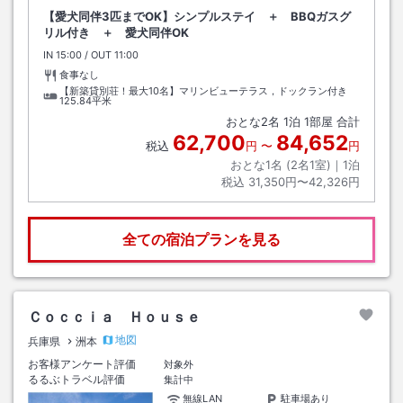
【愛犬同伴3匹までOK】シンプルステイ ＋ BBQガスグ
リル付き ＋ 愛犬同伴OK
IN
チェックイン
15:00
/ OUT
チェックアウト
11:00
食事なし
【新築貸別荘！最大10名】マリンビューテラス，ドックラン付き
125.84平米
おとな
2
名
1
泊
1
部屋 合計
62,700
84,652
税込
円
〜
円
おとな1名 (
2
名1室)｜
1
泊
税込
31,350円〜42,326円
全ての宿泊プランを見る
Ｃｏｃｃｉａ Ｈｏｕｓｅ
地図
兵庫県
洲本
お客様アンケート評価
対象外
るるぶトラベル評価
集計中
無線LAN
駐車場あり