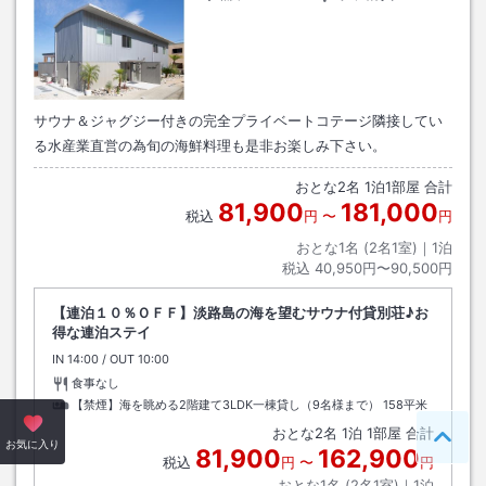
サウナ＆ジャグジー付きの完全プライベートコテージ隣接してい
る水産業直営の為旬の海鮮料理も是非お楽しみ下さい。
おとな
2
名
1
泊
1
部屋 合計
81,900
181,000
税込
円
〜
円
おとな1名 (
2
名1室)｜
1
泊
税込
40,950円〜90,500円
【連泊１０％ＯＦＦ】淡路島の海を望むサウナ付貸別荘♪お
得な連泊ステイ
IN
チェックイン
14:00
/ OUT
チェックアウト
10:00
食事なし
【禁煙】海を眺める2階建て3LDK一棟貸し（9名様まで）
158平米
おとな
2
名
1
泊
1
部屋 合計
ペー
お気に入り
81,900
162,900
税込
円
〜
円
おとな1名 (
2
名1室)｜
1
泊