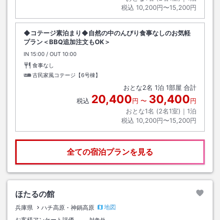
税込
10,200円〜15,200円
◆コテージ素泊まり◆自然の中のんびり食事なしのお気軽
プラン＜BBQ追加注文もOK＞
IN
チェックイン
15:00
/ OUT
チェックアウト
10:00
食事なし
古民家風コテージ【6号棟】
おとな
2
名
1
泊
1
部屋 合計
20,400
30,400
税込
円
〜
円
おとな1名 (
2
名1室)｜
1
泊
税込
10,200円〜15,200円
全ての宿泊プランを見る
ほたるの館
地図
兵庫県
ハチ高原・神鍋高原
お客様アンケート評価