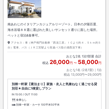
南あわじのイタリアンカジュアルリーゾート。日本の夕陽百選、
海水浴場８８選に選ばれた美しいサンセット通りに面した場所。
ペットと宿泊&食事可。
アクセス：
車（神戸鳴門自動車「西淡三原」ＩＣより約４．５ｋｍ約５
分）電車、バス（ＪＲ三宮駅より高速バス陸の港西淡下車）
おとな
2
名
1
泊
1
部屋 合計
26,000
58,000
税込
円
〜
円
おとな1名 (
2
名1室)｜
1
泊
税込
13,000円〜29,000円
別棟一軒家【素泊まり】家族・友人と気兼ねなく過ごせる貸
別荘★自由に1棟貸しプラン
IN
チェックイン
15:00
/ OUT
チェックアウト
11:00
食事なし
別棟一軒家・カーサ
100平米50平米