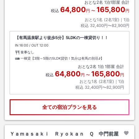
おとな
2
名
1
泊
1
部屋 合計
64,800
165,800
税込
円
〜
円
おとな1名 (
2
名1室)｜
1
泊
税込
32,400円〜82,900円
【有馬温泉駅より徒歩5分】5LDKの一棟貸切り！！
IN
チェックイン
16:00
/ OUT
チェックアウト
12:00
食事なし
一棟貸【3階～5階の5LDK貸切！気分は有馬の別荘♪】
おとな
2
名
1
泊
1
部屋 合計
64,800
165,800
税込
円
〜
円
おとな1名 (
2
名1室)｜
1
泊
税込
32,400円〜82,900円
全ての宿泊プランを見る
Ｙａｍａｓａｋｉ Ｒｙｏｋａｎ Ｑ 中門前屋