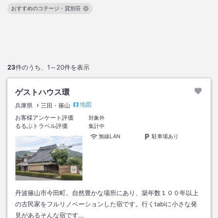
おすすめのコテージ・貸別荘
この絞り込み条件を解除
23
件のうち、
1～20
件を表示
ゲストハウス環
地図
兵庫県
三田・篠山
お客様アンケート評価
対象外
るるぶトラベル評価
集計中
無線LAN
駐車場あり
丹波篠山市今田町。自然豊かな場所にあり、築年数１００年以上
の古民家をフルリノベーションした宿です。行くtabiに小さな発
見があるそんな宿です…