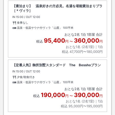
【素泊まり】 温泉好きの方必見。名湯を堪能素泊まりプラ
［＊ヴィラ］
IN
チェックイン
15:00
/ OUT
チェックアウト
12:00
食事なし
温泉・低温サウナ付ヴィラ「山叢」
100平米
おとな
2
名
1
泊
1
部屋 合計
95,400
360,000
税込
円
〜
円
おとな1名 (
2
名1室)｜
1
泊
税込
47,700円〜180,000円
【定番人気】御所別墅スタンダード The Besshoプラン
IN
チェックイン
15:00
/ OUT
チェックアウト
12:00
夕食/朝食付き
温泉・低温サウナ付ヴィラ「山叢」
100平米
おとな
2
名
1
泊
1
部屋 合計
190,000
390,000
税込
円
〜
円
おとな1名 (
2
名1室)｜
1
泊
税込
95,000円〜195,000円