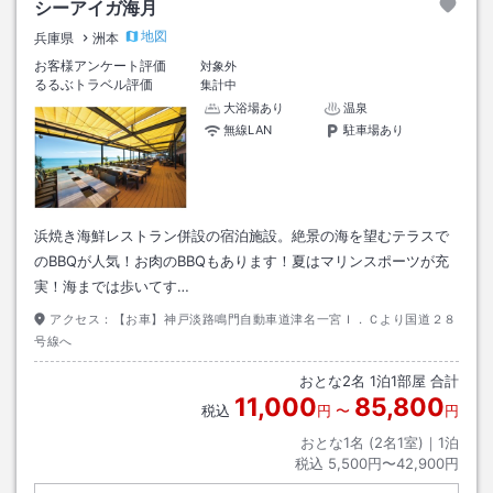
シーアイガ海月
地図
兵庫県
洲本
お客様アンケート評価
対象外
るるぶトラベル評価
集計中
大浴場あり
温泉
無線LAN
駐車場あり
浜焼き海鮮レストラン併設の宿泊施設。絶景の海を望むテラスで
のBBQが人気！お肉のBBQもあります！夏はマリンスポーツが充
実！海までは歩いてす…
アクセス：
【お車】神戸淡路鳴門自動車道津名一宮Ｉ．Ｃより国道２８
号線へ
おとな
2
名
1
泊
1
部屋 合計
11,000
85,800
税込
円
〜
円
おとな1名 (
2
名1室)｜
1
泊
税込
5,500円〜42,900円