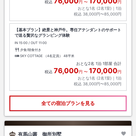
76,000
170,000
税込
円
〜
円
おとな1名 (
2
名1室)｜
1
泊
税込
38,000円〜85,000円
【基本プラン】絶景と神戸牛。専任アテンダントのサポート
で送る贅沢なグランピング体験
IN
チェックイン
15:00
/ OUT
チェックアウト
11:00
夕食/朝食付き
SKY COTTAGE （4名定員）
48平米
おとな
2
名
1
泊
1
部屋 合計
76,000
170,000
税込
円
〜
円
おとな1名 (
2
名1室)｜
1
泊
税込
38,000円〜85,000円
全ての宿泊プランを見る
有馬山叢 御所別墅