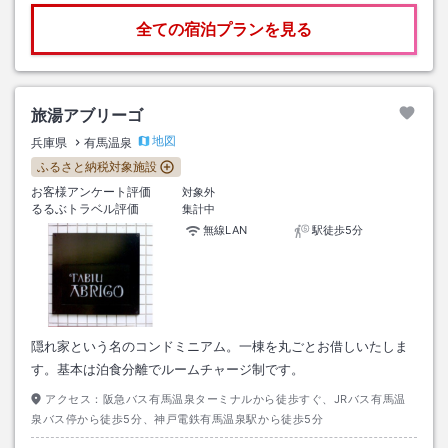
全ての宿泊プランを見る
旅湯アブリーゴ
地図
兵庫県
有馬温泉
ふるさと納税対象施設
お客様アンケート評価
対象外
るるぶトラベル評価
集計中
無線LAN
駅徒歩5分
隠れ家という名のコンドミニアム。一棟を丸ごとお借しいたしま
す。基本は泊食分離でルームチャージ制です。
アクセス：
阪急バス有馬温泉ターミナルから徒歩すぐ、JRバス有馬温
泉バス停から徒歩5分、神戸電鉄有馬温泉駅から徒歩5分