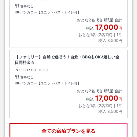
食事なし
バンガロー【ユニットバス・トイレ付】
おとな
2
名
1
泊
1
部屋 合計
17,000
税込
円
おとな1名 (
2
名1室)｜
1
泊
税込
8,500円
【ファミリー】自然で遊ぼう！自炊・BBQもOK♪嬉しい全
日同料金☆
IN
チェックイン
15:00
/ OUT
チェックアウト
10:00
食事なし
バンガロー【ユニットバス・トイレ付】
おとな
2
名
1
泊
1
部屋 合計
17,000
税込
円
おとな1名 (
2
名1室)｜
1
泊
税込
8,500円
全ての宿泊プランを見る