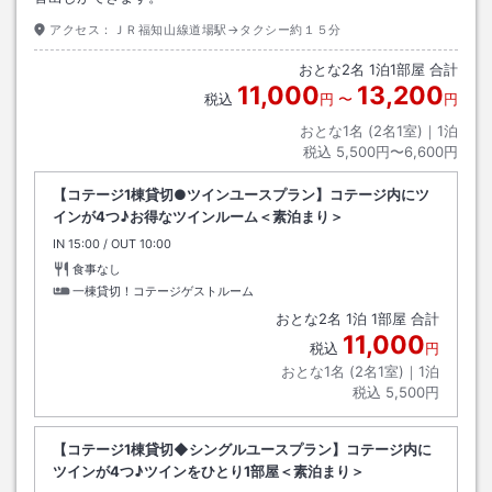
アクセス：
ＪＲ福知山線道場駅→タクシー約１５分
おとな
2
名
1
泊
1
部屋 合計
11,000
13,200
税込
円
〜
円
おとな1名 (
2
名1室)｜
1
泊
税込
5,500円〜6,600円
【コテージ1棟貸切●ツインユースプラン】コテージ内にツ
インが4つ♪お得なツインルーム＜素泊まり＞
IN
チェックイン
15:00
/ OUT
チェックアウト
10:00
食事なし
一棟貸切！コテージゲストルーム
おとな
2
名
1
泊
1
部屋 合計
11,000
税込
円
おとな1名 (
2
名1室)｜
1
泊
税込
5,500円
【コテージ1棟貸切◆シングルユースプラン】コテージ内に
ツインが4つ♪ツインをひとり1部屋＜素泊まり＞