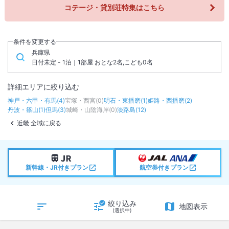
コテージ・貸別荘特集はこちら
条件を変更する
兵庫県
日付未定 - 1泊｜1部屋 おとな2名,こども0名
詳細エリアに絞り込む
神戸・六甲・有馬
(
4
)
宝塚・西宮
(
0
)
明石・東播磨
(
1
)
姫路・西播磨
(
2
)
丹波・篠山
(
1
)
但馬
(
3
)
城崎・山陰海岸
(
0
)
淡路島
(
12
)
近畿 全域に戻る
新幹線・JR付きプラン
航空券付きプラン
絞り込み
地図表示
(選択中)