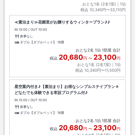
おとな1名 (
2
名1室)｜
1
泊
税込
10,340円〜33,110円
≪素泊まり≫花郷里がお贈りするウィンタープラン♪♪
IN
チェックイン
15:00
/ OUT
チェックアウト
10:00
食事なし
ダブル【ダブルベッド】
18畳
おとな
2
名
1
泊
1
部屋 合計
20,680
23,100
税込
円
〜
円
おとな1名 (
2
名1室)｜
1
泊
税込
10,340円〜11,550円
星空案内付き♪【素泊まり】お得なシンプルステイプラン☆
どなたでも体験できる常設プログラム付♪
IN
チェックイン
15:00
/ OUT
チェックアウト
10:00
食事なし
ダブル【ダブルベッド】
18畳
おとな
2
名
1
泊
1
部屋 合計
20,680
23,100
税込
円
〜
円
おとな1名 (
2
名1室)｜
1
泊