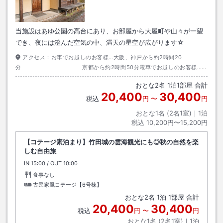
当施設はあゆ公園の高台にあり、お部屋から大屋町や山々が一望
でき、夜には澄んだ空気の中、満天の星空が広がります☆
アクセス：
お車でお越しのお客様…大阪、神戸から約2時間20
分 京都から約2時間50分電車でお越しのお客様…
JR山陰線八鹿駅→バスで45分。下車後、徒歩5分
おとな
2
名
1
泊
1
部屋 合計
20,400
30,400
税込
円
〜
円
おとな1名 (
2
名1室)｜
1
泊
税込
10,200円〜15,200円
【コテージ素泊まり】竹田城の雲海観光にも◎秋の自然を楽
しむ自由旅
IN
チェックイン
15:00
/ OUT
チェックアウト
10:00
食事なし
古民家風コテージ【6号棟】
おとな
2
名
1
泊
1
部屋 合計
20,400
30,400
税込
円
〜
円
おとな1名 (
2
名1室)｜
1
泊