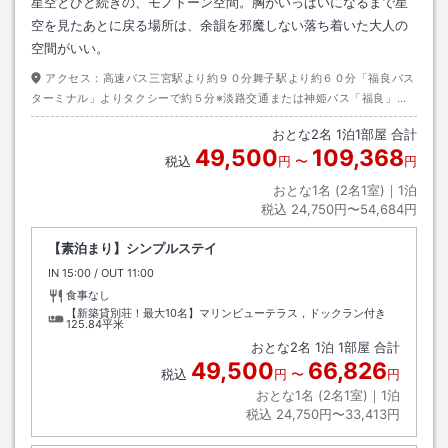
星空とひと続きの、モノトーン空間。胸がいっぱいになるまで星
空を見たあとに戻る場所は、余韻を邪魔しない落ち着いた大人の
空間がいい。
アクセス：
高速バス三宮駅より約９０分舞子駅より約６０分「福良バス
ターミナル」よりタクシーで約５分※淡路交通または神姫バス「福良」行
き乗車
おとな
2
名
1
泊
1
部屋 合計
49,500
109,368
税込
円
〜
円
おとな1名 (
2
名1室)｜
1
泊
税込
24,750円〜54,684円
【素泊まり】シンプルステイ
IN
チェックイン
15:00
/ OUT
チェックアウト
11:00
食事なし
【新築貸別荘！最大10名】マリンビューテラス，ドックラン付き
125.84平米
おとな
2
名
1
泊
1
部屋 合計
49,500
66,826
税込
円
〜
円
おとな1名 (
2
名1室)｜
1
泊
税込
24,750円〜33,413円