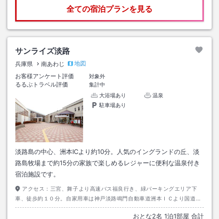
全ての宿泊プランを見る
サンライズ淡路
地図
兵庫県
南あわじ
お客様アンケート評価
対象外
るるぶトラベル評価
集計中
大浴場あり
温泉
駐車場あり
淡路島の中心、洲本ICより約10分。人気のイングランドの丘、淡
路島牧場まで約15分の家族で楽しめるレジャーに便利な温泉付き
宿泊施設です。
アクセス：
三宮、舞子より高速バス福良行き、緑パーキングエリア下
車、徒歩約１０分。自家用車は神戸淡路鳴門自動車道洲本ＩＣより国道２
８号線～県道１２５号線経由。約１０分。
おとな
2
名
1
泊
1
部屋 合計