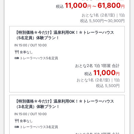
11,000
61,800
税込
円
〜
円
おとな1名 (
2
名1室)｜
1
泊
税込
5,500円〜30,900円
【特別価格☆今だけ】温泉利用OK！☆トレーラーハウス
（5名定員）体験プラン！
IN
チェックイン
15:00
/ OUT
チェックアウト
10:00
食事なし
トレーラーハウス5名定員
おとな
2
名
1
泊
1
部屋 合計
11,000
税込
円
おとな1名 (
2
名1室)｜
1
泊
税込
5,500円
【特別価格☆今だけ】温泉利用OK！☆トレーラーハウス
（3名定員）体験プラン！
IN
チェックイン
15:00
/ OUT
チェックアウト
10:00
食事なし
トレーラーハウス3名定員