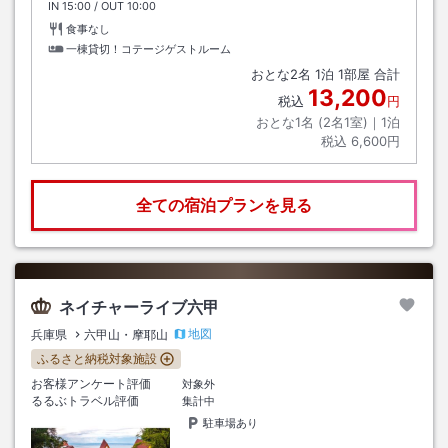
IN
チェックイン
15:00
/ OUT
チェックアウト
10:00
食事なし
一棟貸切！コテージゲストルーム
おとな
2
名
1
泊
1
部屋 合計
13,200
税込
円
おとな1名 (
2
名1室)｜
1
泊
税込
6,600円
全ての宿泊プランを見る
ネイチャーライブ六甲
地図
兵庫県
六甲山・摩耶山
ふるさと納税対象施設
お客様アンケート評価
対象外
るるぶトラベル評価
集計中
駐車場あり