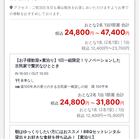
アクセス：
ご宿泊日当日も篠山観光をお楽しみいただけますようお車で
の移動をおすすめしております。
おとな
2
名
1
泊
1
部屋 合計
24,800
47,400
税込
円
〜
円
おとな1名 (
2
名1室)｜
1
泊
税込
12,400円〜23,700円
【お子様歓迎×素泊り】1日一組限定！リノベーションした
古民家で贅沢なひととき
IN
チェックイン
16:00
/ OUT
チェックアウト
10:00
食事なし
築100年木の香りのする古民家一棟貸しの宿 環
100平米
おとな
2
名
1
泊
1
部屋 合計
24,800
31,800
税込
円
〜
円
おとな1名 (
2
名1室)｜
1
泊
税込
12,400円〜15,900円
朝はゆっくりしたい方にはおススメ！BBQセットレンタル
貸出☆お好きな食材を持ち込み！【素泊り】