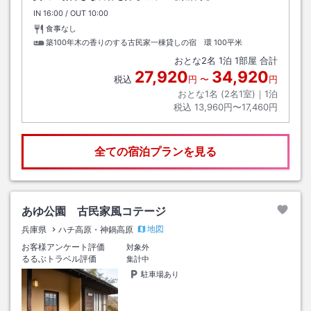
IN
チェックイン
16:00
/ OUT
チェックアウト
10:00
食事なし
築100年木の香りのする古民家一棟貸しの宿 環
100平米
おとな
2
名
1
泊
1
部屋 合計
27,920
34,920
税込
円
〜
円
おとな1名 (
2
名1室)｜
1
泊
税込
13,960円〜17,460円
全ての宿泊プランを見る
あゆ公園 古民家風コテージ
地図
兵庫県
ハチ高原・神鍋高原
お客様アンケート評価
対象外
るるぶトラベル評価
集計中
駐車場あり