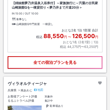
【姉妹館夢乃井温泉入浴券付】～家族旅行に～宍粟の古民家
山崎旅館Qを一棟貸切り＜夢乃井まで片道20分＞
IN
チェックイン
15:00
/ OUT
チェックアウト
10:00
食事なし
山崎旅館Q中門前屋 一棟貸し
おとな
2
名
1
泊
1
部屋 合計
88,550
126,500
税込
円
〜
円
おとな1名 (
2
名1室)｜
1
泊
税込
44,275円〜63,250円
全ての宿泊プランを見る
ヴィラオルティージャ
地図
兵庫県
南あわじ
お客様アンケート評価
対象外
るるぶトラベル評価
集計中
駐車場あり