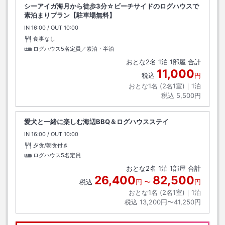
シーアイガ海月から徒歩3分☆ビーチサイドのログハウスで
素泊まりプラン【駐車場無料】
IN
チェックイン
16:00
/ OUT
チェックアウト
10:00
食事なし
ログハウス5名定員／素泊・半泊
おとな
2
名
1
泊
1
部屋 合計
11,000
税込
円
おとな1名 (
2
名1室)｜
1
泊
税込
5,500円
愛犬と一緒に楽しむ海辺BBQ＆ログハウスステイ
IN
チェックイン
16:00
/ OUT
チェックアウト
10:00
夕食/朝食付き
ログハウス5名定員
おとな
2
名
1
泊
1
部屋 合計
26,400
82,500
税込
円
〜
円
おとな1名 (
2
名1室)｜
1
泊
税込
13,200円〜41,250円