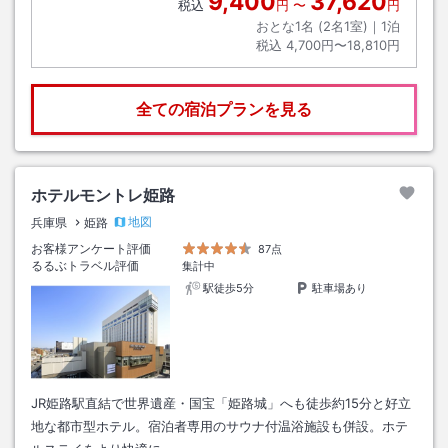
9,400
37,620
税込
円
〜
円
おとな1名 (
2
名1室)｜
1
泊
税込
4,700円〜18,810円
全ての宿泊プランを見る
ホテルモントレ姫路
地図
兵庫県
姫路
お客様アンケート評価
87点
るるぶトラベル評価
集計中
駅徒歩5分
駐車場あり
JR姫路駅直結で世界遺産・国宝「姫路城」へも徒歩約15分と好立
地な都市型ホテル。宿泊者専用のサウナ付温浴施設も併設。ホテ