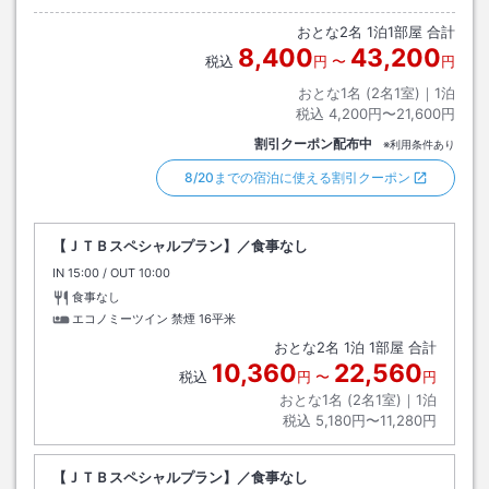
おとな
2
名
1
泊
1
部屋 合計
8,400
43,200
税込
円
〜
円
おとな1名 (
2
名1室)｜
1
泊
税込
4,200円〜21,600円
割引クーポン配布中
※利用条件あり
8/20までの宿泊に使える割引クーポン
【ＪＴＢスペシャルプラン】／食事なし
IN
チェックイン
15:00
/ OUT
チェックアウト
10:00
食事なし
エコノミーツイン 禁煙
16平米
おとな
2
名
1
泊
1
部屋 合計
10,360
22,560
税込
円
〜
円
おとな1名 (
2
名1室)｜
1
泊
税込
5,180円〜11,280円
【ＪＴＢスペシャルプラン】／食事なし