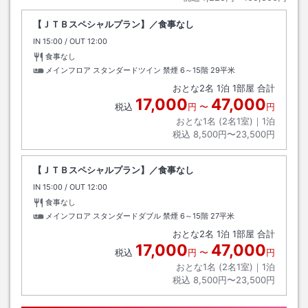
【ＪＴＢスペシャルプラン】／食事なし
IN
チェックイン
15:00
/ OUT
チェックアウト
12:00
食事なし
メインフロア スタンダードツイン 禁煙 6～15階
29平米
おとな
2
名
1
泊
1
部屋 合計
17,000
47,000
税込
円
〜
円
おとな1名 (
2
名1室)｜
1
泊
税込
8,500円〜23,500円
【ＪＴＢスペシャルプラン】／食事なし
IN
チェックイン
15:00
/ OUT
チェックアウト
12:00
食事なし
メインフロア スタンダードダブル 禁煙 6～15階
27平米
おとな
2
名
1
泊
1
部屋 合計
17,000
47,000
税込
円
〜
円
おとな1名 (
2
名1室)｜
1
泊
税込
8,500円〜23,500円