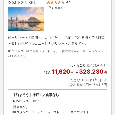
るるぶトラベル評価
4.2
駐車場あり
神戸リゾートの時間へ、ようこそ。目の前に広がる海と空の眺望
を楽しむ全室バルコニー付きのリゾートホテルです。
アクセス：
神戸空港→ポートライナー神戸空港から三宮下車→シャトル
バス約２０分
おとな
2
名
1
泊
1
部屋 合計
11,620
328,230
税込
円
〜
円
おとな1名 (
2
名1室)｜
1
泊
税込
5,810円〜164,115円
【泊まろう】神戸！／食事なし
IN
チェックイン
15:00
/ OUT
チェックアウト
11:00
食事なし
スタンダード ツイン イーストビュー 禁煙
26.8平米