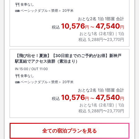
食事なし
ベーシックダブル＜禁煙＞
20平米
おとな
2
名
1
泊
1
部屋 合計
10,576
47,540
税込
円
〜
円
おとな1名 (
2
名1室)｜
1
泊
税込
5,288円〜23,770円
【飛び出せ！夏旅】【30日前までのご予約がお得】新神戸
駅直結でアクセス抜群（素泊まり）
IN
チェックイン
15:00
/ OUT
チェックアウト
11:00
食事なし
ベーシックダブル＜禁煙＞
20平米
おとな
2
名
1
泊
1
部屋 合計
10,576
47,540
税込
円
〜
円
おとな1名 (
2
名1室)｜
1
泊
税込
5,288円〜23,770円
全ての宿泊プランを見る