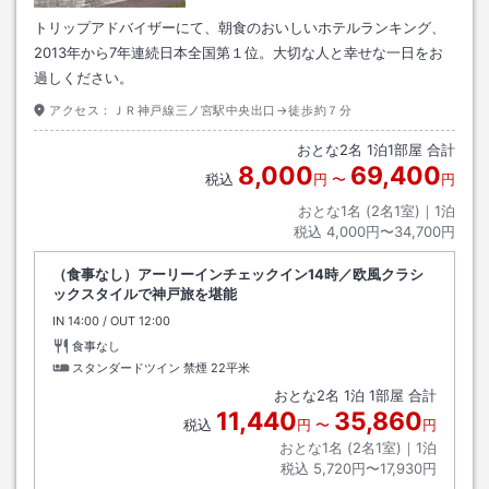
トリップアドバイザーにて、朝食のおいしいホテルランキング、
2013年から7年連続日本全国第１位。大切な人と幸せな一日をお
過しください。
アクセス：
ＪＲ神戸線三ノ宮駅中央出口→徒歩約７分
おとな
2
名
1
泊
1
部屋 合計
8,000
69,400
税込
円
〜
円
おとな1名 (
2
名1室)｜
1
泊
税込
4,000円〜34,700円
（食事なし）アーリーインチェックイン14時／欧風クラシ
ックスタイルで神戸旅を堪能
IN
チェックイン
14:00
/ OUT
チェックアウト
12:00
食事なし
スタンダードツイン 禁煙
22平米
おとな
2
名
1
泊
1
部屋 合計
11,440
35,860
税込
円
〜
円
おとな1名 (
2
名1室)｜
1
泊
税込
5,720円〜17,930円