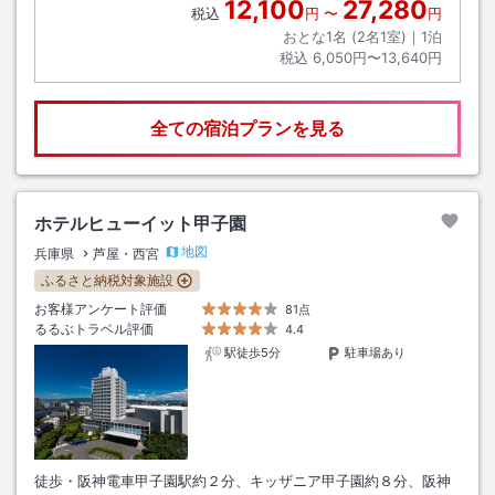
12,100
27,280
税込
円
〜
円
おとな1名 (
2
名1室)｜
1
泊
税込
6,050円〜13,640円
全ての宿泊プランを見る
ホテルヒューイット甲子園
地図
兵庫県
芦屋・西宮
ふるさと納税対象施設
お客様アンケート評価
81点
るるぶトラベル評価
4.4
駅徒歩5分
駐車場あり
徒歩・阪神電車甲子園駅約２分、キッザニア甲子園約８分、阪神