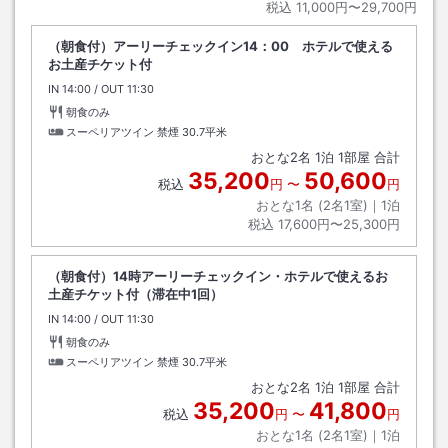
税込
11,000円〜29,700円
（朝食付）アーリーチェックイン14：00 ホテルで使える
お土産チケット付
IN
チェックイン
14:00
/ OUT
チェックアウト
11:30
朝食のみ
スーペリアツイン 禁煙
30.7平米
おとな
2
名
1
泊
1
部屋 合計
35,200
50,600
税込
円
〜
円
おとな1名 (
2
名1室)｜
1
泊
税込
17,600円〜25,300円
（朝食付）14時アーリーチェックイン・ホテルで使えるお
土産チケット付（滞在中1回）
IN
チェックイン
14:00
/ OUT
チェックアウト
11:30
朝食のみ
スーペリアツイン 禁煙
30.7平米
おとな
2
名
1
泊
1
部屋 合計
35,200
41,800
税込
円
〜
円
おとな1名 (
2
名1室)｜
1
泊