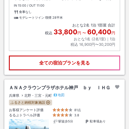
IN
チェックイン
15:00
/ OUT
チェックアウト
11:00
食事なし
モデレートツイン 喫煙
28平米
おとな
2
名
1
泊
1
部屋 合計
33,800
60,400
税込
円
〜
円
おとな1名 (
2
名1室)｜
1
泊
税込
16,900円〜30,200円
全ての宿泊プランを見る
ＡＮＡクラウンプラザホテル神戸 ｂｙ ＩＨＧ
地図
兵庫県
北野・三宮・元町
ふるさと納税対象施設
お客様アンケート評価
81点
るるぶトラベル評価
3.8
駅徒歩5分
駐車場あり