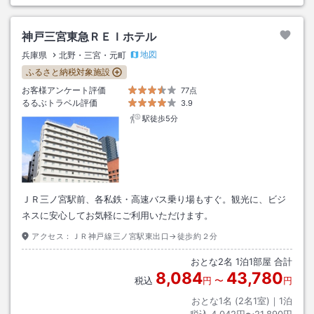
神戸三宮東急ＲＥＩホテル
地図
兵庫県
北野・三宮・元町
ふるさと納税対象施設
お客様アンケート評価
77点
るるぶトラベル評価
3.9
駅徒歩5分
ＪＲ三ノ宮駅前、各私鉄・高速バス乗り場もすぐ。観光に、ビジ
ネスに安心してお気軽にご利用いただけます。
アクセス：
ＪＲ神戸線三ノ宮駅東出口→徒歩約２分
おとな
2
名
1
泊
1
部屋 合計
8,084
43,780
税込
円
〜
円
おとな1名 (
2
名1室)｜
1
泊