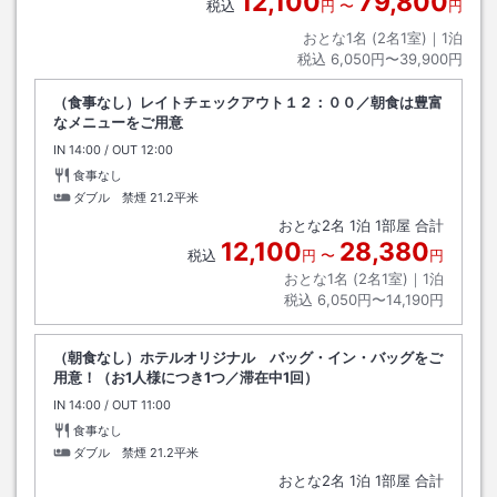
12,100
79,800
税込
円
〜
円
おとな1名 (
2
名1室)｜
1
泊
税込
6,050円〜39,900円
（食事なし）レイトチェックアウト１２：００／朝食は豊富
なメニューをご用意
IN
チェックイン
14:00
/ OUT
チェックアウト
12:00
食事なし
ダブル 禁煙
21.2平米
おとな
2
名
1
泊
1
部屋 合計
12,100
28,380
税込
円
〜
円
おとな1名 (
2
名1室)｜
1
泊
税込
6,050円〜14,190円
（朝食なし）ホテルオリジナル バッグ・イン・バッグをご
用意！（お1人様につき1つ／滞在中1回）
IN
チェックイン
14:00
/ OUT
チェックアウト
11:00
食事なし
ダブル 禁煙
21.2平米
おとな
2
名
1
泊
1
部屋 合計