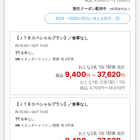
税込
4,042円〜21,890円
割引クーポン配布中
※利用条件あり
9/23～12/23の宿泊に使える割引…
【ＪＴＢスペシャルプラン】／食事なし
IN
チェックイン
15:00
/ OUT
チェックアウト
11:00
食事なし
スタンダードツイン 禁煙
18.4平米
おとな
2
名
1
泊
1
部屋 合計
9,400
37,620
税込
円
〜
円
おとな1名 (
2
名1室)｜
1
泊
税込
4,700円〜18,810円
【ＪＴＢスペシャルプラン】／食事なし
IN
チェックイン
15:00
/ OUT
チェックアウト
11:00
食事なし
スタンダードツイン 喫煙
18.4平米
おとな
2
名
1
泊
1
部屋 合計