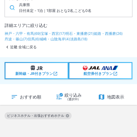
兵庫県
日付未定 - 1泊｜1部屋 おとな2名,こども0名
詳細エリアに絞り込む
神戸・六甲・有馬
(
69
)
宝塚・西宮
(
17
)
明石・東播磨
(
21
)
姫路・西播磨
(
26
)
丹波・篠山
(
7
)
但馬
(
6
)
城崎・山陰海岸
(
4
)
淡路島
(
18
)
近畿 全域に戻る
新幹線・JR付きプラン
航空券付きプラン
絞り込み
おすすめ順
地図表示
(選択中)
ビジネスホテル・出張おすすめホテル
この絞り込み条件を解除