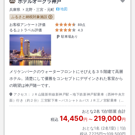
ホテルオークラ神戸
地図
兵庫県
北野・三宮・元町
ふるさと納税対象施設
お客様アンケート評価
89点
るるぶトラベル評価
4.3
駐車場あり
メリケンパークのウォーターフロントにそびえる３５階建て高層
ホテル。清楚にして優雅をコンセプトにデザインされた客室から
の眺望は神戸随一です。
アクセス：
ＪＲ山陽新幹線新神戸駅～地下鉄新神戸駅乗車（西神中央方
面）行き（約２分）三宮駅下車～バスシャトルバスＪＲ三ノ宮駅乗車（ホ
テル）行き～徒歩（約０分）
おとな
2
名
1
泊
1
部屋 合計
14,450
219,000
税込
円
〜
円
おとな1名 (
2
名1室)｜
1
泊
税込
7,225円〜109,500円