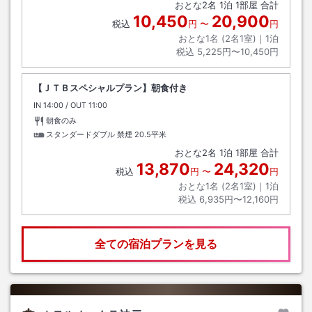
おとな
2
名
1
泊
1
部屋 合計
10,450
20,900
税込
円
〜
円
おとな1名 (
2
名1室)｜
1
泊
税込
5,225円〜10,450円
【ＪＴＢスペシャルプラン】朝食付き
IN
チェックイン
14:00
/ OUT
チェックアウト
11:00
朝食のみ
スタンダードダブル 禁煙
20.5平米
おとな
2
名
1
泊
1
部屋 合計
13,870
24,320
税込
円
〜
円
おとな1名 (
2
名1室)｜
1
泊
税込
6,935円〜12,160円
全ての宿泊プランを見る