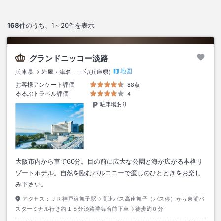
168
件のうち、
1～20
件を表示
グランドニッコー淡路
地図
兵庫県
岩屋・津名・一宮(兵庫県)
お客様アンケート評価
88点
るるぶトラベル評価
4
駐車場あり
大阪市内から車で60分。目の前に広大な公園と海が広がる本格リ
ゾートホテル。自然を臨むバルコニーで癒しのひとときをお楽し
み下さい。
アクセス：
ＪＲ神戸線舞子駅→高速バス高速舞子（バス停）から東浦バ
スターミナル行き約１８分淡路夢舞台前下車→徒歩約０分