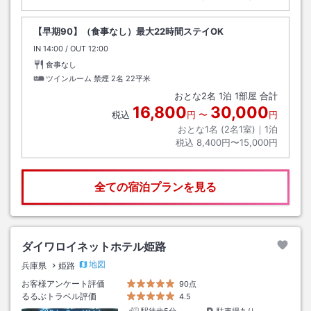
【早期90】（食事なし）最大22時間ステイOK
IN
チェックイン
14:00
/ OUT
チェックアウト
12:00
食事なし
ツインルーム 禁煙 2名
22平米
おとな
2
名
1
泊
1
部屋 合計
16,800
30,000
税込
円
〜
円
おとな1名 (
2
名1室)｜
1
泊
税込
8,400円〜15,000円
全ての宿泊プランを見る
ダイワロイネットホテル姫路
地図
兵庫県
姫路
お客様アンケート評価
90点
るるぶトラベル評価
4.5