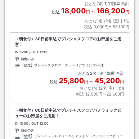
おとな
2
名
1
泊
1
部屋 合計
18,000
166,200
税込
円
〜
円
おとな1名 (
2
名1室)｜
1
泊
税込
9,000円〜83,100円
（朝食付）30日前申込でプレシャスフロアのお部屋をご用
意！
IN
チェックイン
15:00
/ OUT
チェックアウト
12:00
朝食のみ
【禁煙】プレシャスフロア スーペリアツイン
39平米
おとな
2
名
1
泊
1
部屋 合計
25,800
45,200
税込
円
〜
円
おとな1名 (
2
名1室)｜
1
泊
税込
12,900円〜22,600円
（朝食付）60日前申込でプレシャスフロアパノラミックビ
ューのお部屋をご用意！
IN
チェックイン
15:00
/ OUT
チェックアウト
12:00
朝食のみ
【禁煙】プレシャスフロアスーペリアツイン パノラミックビュー