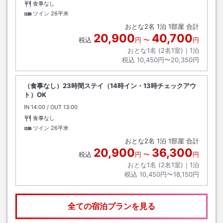
食事なし
ツイン
26平米
おとな
2
名
1
泊
1
部屋 合計
20,900
40,700
税込
円
〜
円
おとな1名 (
2
名1室)｜
1
泊
税込
10,450円〜20,350円
（食事なし）23時間ステイ（14時イン・13時チェックアウ
ト）OK
IN
チェックイン
14:00
/ OUT
チェックアウト
13:00
食事なし
ツイン
26平米
おとな
2
名
1
泊
1
部屋 合計
20,900
36,300
税込
円
〜
円
おとな1名 (
2
名1室)｜
1
泊
税込
10,450円〜18,150円
全ての宿泊プランを見る