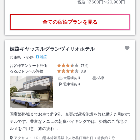
税込
17,600円〜20,900円
全ての宿泊プランを見る
姫路キヤッスルグランヴィリオホテル
地図
兵庫県
姫路
お客様アンケート評価
77点
るるぶトラベル評価
3.8
大浴場あり
温泉
駐車場あり
国宝姫路城までお車で約9分。充実の温浴施設を兼ね備えた和のホ
テルです。豊富なメニュの朝食バイキングでは、姫路のご当地グ
ルメをご用意。旅の疲れ…
アクセス：
ＪＲ山陽本線姫路駅中央改札口南出口→徒歩約７分