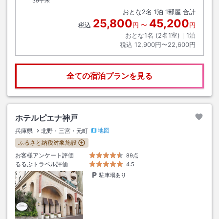
39平米
おとな
2
名
1
泊
1
部屋 合計
25,800
45,200
税込
円
〜
円
おとな1名 (
2
名1室)｜
1
泊
税込
12,900円〜22,600円
全ての宿泊プランを見る
ホテルピエナ神戸
地図
兵庫県
北野・三宮・元町
ふるさと納税対象施設
お客様アンケート評価
89点
るるぶトラベル評価
4.5
駐車場あり