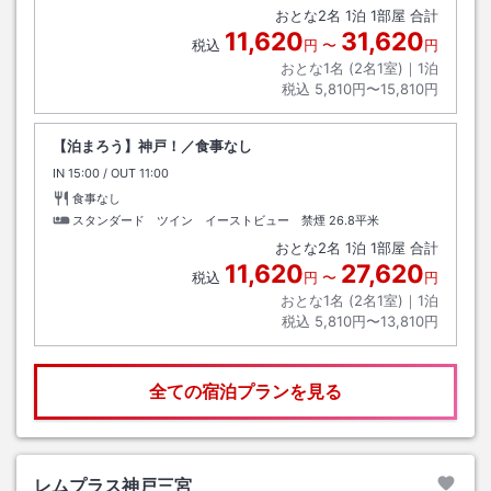
おとな
2
名
1
泊
1
部屋 合計
11,620
31,620
税込
円
〜
円
おとな1名 (
2
名1室)｜
1
泊
税込
5,810円〜15,810円
【泊まろう】神戸！／食事なし
IN
チェックイン
15:00
/ OUT
チェックアウト
11:00
食事なし
スタンダード ツイン イーストビュー 禁煙
26.8平米
おとな
2
名
1
泊
1
部屋 合計
11,620
27,620
税込
円
〜
円
おとな1名 (
2
名1室)｜
1
泊
税込
5,810円〜13,810円
全ての宿泊プランを見る
レムプラス神戸三宮