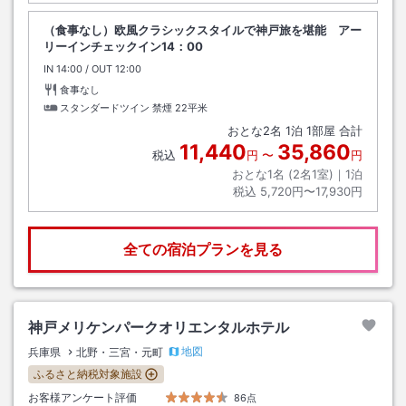
（食事なし）欧風クラシックスタイルで神戸旅を堪能 アー
リーインチェックイン14：00
IN
チェックイン
14:00
/ OUT
チェックアウト
12:00
食事なし
スタンダードツイン 禁煙
22平米
おとな
2
名
1
泊
1
部屋 合計
11,440
35,860
税込
円
〜
円
おとな1名 (
2
名1室)｜
1
泊
税込
5,720円〜17,930円
全ての宿泊プランを見る
神戸メリケンパークオリエンタルホテル
地図
兵庫県
北野・三宮・元町
ふるさと納税対象施設
お客様アンケート評価
86点