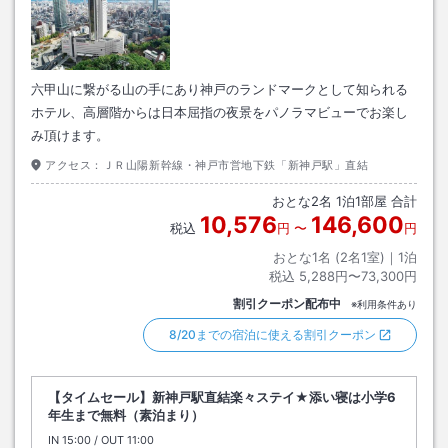
六甲山に繋がる山の手にあり神戸のランドマークとして知られる
ホテル、高層階からは日本屈指の夜景をパノラマビューでお楽し
み頂けます。
アクセス：
ＪＲ山陽新幹線・神戸市営地下鉄「新神戸駅」直結
おとな
2
名
1
泊
1
部屋 合計
10,576
146,600
税込
円
〜
円
おとな1名 (
2
名1室)｜
1
泊
税込
5,288円〜73,300円
割引クーポン配布中
※利用条件あり
8/20までの宿泊に使える割引クーポン
【タイムセール】新神戸駅直結楽々ステイ★添い寝は小学6
年生まで無料（素泊まり）
IN
チェックイン
15:00
/ OUT
チェックアウト
11:00