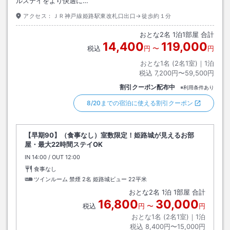
ルステイをより快適に…
アクセス：
ＪＲ神戸線姫路駅東改札口出口→徒歩約１分
おとな
2
名
1
泊
1
部屋 合計
14,400
119,000
税込
円
〜
円
おとな1名 (
2
名1室)｜
1
泊
税込
7,200円〜59,500円
割引クーポン配布中
※利用条件あり
8/20までの宿泊に使える割引クーポン
【早期90】（食事なし）室数限定！姫路城が見えるお部
屋・最大22時間ステイOK
IN
チェックイン
14:00
/ OUT
チェックアウト
12:00
食事なし
ツインルーム 禁煙 2名 姫路城ビュー
22平米
おとな
2
名
1
泊
1
部屋 合計
16,800
30,000
税込
円
〜
円
おとな1名 (
2
名1室)｜
1
泊
税込
8,400円〜15,000円