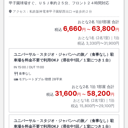
甲子園球場すぐ、ＵＳＪ車約２５分、フロント２４時間対応
アクセス：
私鉄阪神電車甲子園駅西出口→徒歩約２分
おとな
2
名
1
泊
1
部屋 合計
6,660
63,800
税込
円
〜
円
おとな1名 (
2
名1室)｜
1
泊
税込
3,330円〜31,900円
ユニバーサル・スタジオ・ジャパンへの旅／（食事なし）駐
車場を料金不要で利用OK♪（滞在中1回／１室につき１台）
IN
チェックイン
15:00
/ OUT
チェックアウト
11:00
食事なし
モデレートダブル 喫煙
28平米
おとな
2
名
1
泊
1
部屋 合計
31,600
58,200
税込
円
〜
円
おとな1名 (
2
名1室)｜
1
泊
税込
15,800円〜29,100円
ユニバーサル・スタジオ・ジャパンへの旅／（食事なし）駐
車場を料金不要で利用OK♪（滞在中1回／１室につき１台）