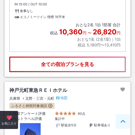
IN
チェックイン
15:00
/ OUT
チェックアウト
10:00
食事なし
エコノミーツイン 喫煙
16平米
おとな
2
名
1
泊
1
部屋 合計
10,360
26,820
税込
円
〜
円
おとな1名 (
2
名1室)｜
1
泊
税込
5,180円〜13,410円
全ての宿泊プランを見る
神戸元町東急ＲＥＩホテル
地図
兵庫県
北野・三宮・元町
ふるさと納税対象施設
お客様アンケート評価
90点
るるぶトラベル評価
集計中
ペー
お気に入り
駅徒歩5分
駐車場あり