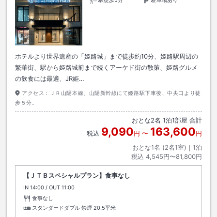
駅徒歩5分
駐車場あり
ホテルより世界遺産の「姫路城」まで徒歩約10分、姫路駅周辺の
繁華街、駅から姫路城前まで続くアーケド街の散策、姫路グルメ
の飲食には最適、JR姫…
アクセス：
ＪＲ山陽本線、山陽新幹線にて姫路駅下車後、中央口より徒
歩５分。
おとな
2
名
1
泊
1
部屋 合計
9,090
163,600
税込
円
〜
円
おとな1名 (
2
名1室)｜
1
泊
税込
4,545円〜81,800円
【ＪＴＢスペシャルプラン】食事なし
IN
チェックイン
14:00
/ OUT
チェックアウト
11:00
食事なし
スタンダードダブル 禁煙
20.5平米