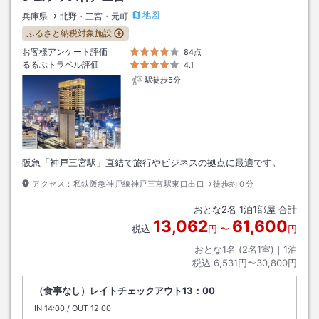
地図
兵庫県
北野・三宮・元町
ふるさと納税対象施設
お客様アンケート評価
84点
るるぶトラベル評価
4.1
駅徒歩5分
阪急「神戸三宮駅」直結で旅行やビジネスの拠点に最適です。
アクセス：
私鉄阪急神戸線神戸三宮駅東口出口→徒歩約０分
おとな
2
名
1
泊
1
部屋 合計
13,062
61,600
税込
円
〜
円
おとな1名 (
2
名1室)｜
1
泊
税込
6,531円〜30,800円
（食事なし）レイトチェックアウト13：00
IN
チェックイン
14:00
/ OUT
チェックアウト
12:00