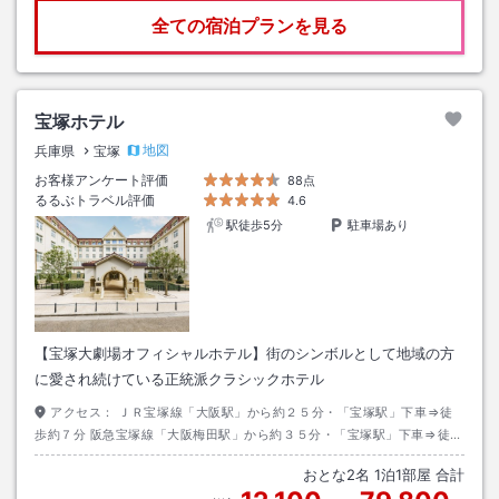
全ての宿泊プランを見る
宝塚ホテル
地図
兵庫県
宝塚
お客様アンケート評価
88点
るるぶトラベル評価
4.6
駅徒歩5分
駐車場あり
【宝塚大劇場オフィシャルホテル】街のシンボルとして地域の方
に愛され続けている正統派クラシックホテル
アクセス：
ＪＲ宝塚線「大阪駅」から約２５分・「宝塚駅」下車⇒徒
歩約７分 阪急宝塚線「大阪梅田駅」から約３５分・「宝塚駅」下車⇒徒歩
約４分
おとな
2
名
1
泊
1
部屋 合計