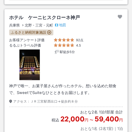
ホテル ケーニヒスクローネ神戸
地図
兵庫県
北野・三宮・元町
ふるさと納税対象施設
お客様アンケート評価
92点
るるぶトラベル評価
4.5
駅徒歩5分
神戸で唯一、お菓子屋さんが作ったホテル。想いを込めた朝食
で、SweetでSuiteなひとときをお届けします。
アクセス：
ＪＲ三宮駅西出口→徒歩約８分
おとな
2
名
1
泊
1
部屋 合計
22,000
59,400
税込
円
〜
円
おとな1名 (
2
名1室)｜
1
泊