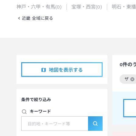
神戸・六甲・有馬
(
0
)
宝塚・西宮
(
0
)
明石・東播
近畿 全域に戻る
0
件の
地図を表示する
ザ
この
条件で絞り込み
キーワード