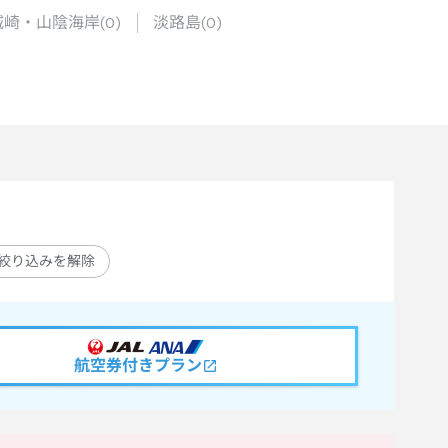
城崎・山陰海岸
(
0
)
淡路島
(
0
)
絞り込みを解除
航空券付きプラン