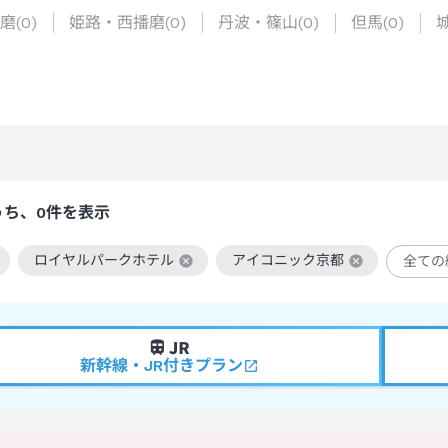
磨
(
0
)
姫路・西播磨
(
0
)
丹波・篠山
(
0
)
但馬
(
0
)
うち、0件を表示
ロイヤルパークホテル
アイコニック京都
全ての
絞り込み条件を解除
この絞り込み条件を解除
この絞り込み条件を解除
新幹線・JR付きプラン