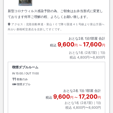
新型コロナウィルス感染予防の為、ご朝食はお弁当形式に変更し
ております何卒ご理解の程、よろしくお願い致します。
アクセス：
北陸自動車道・富山ＩＣで降り国道４１号線より富山方面へ
向かい新桜町交差点を左折してすぐです。
おとな
2
名
1
泊
1
部屋 合計
9,600
17,600
税込
円
〜
円
おとな1名 (
2
名1室)｜
1
泊
税込
4,800円〜8,800円
喫煙ダブルルーム
IN
チェックイン
15:00
/ OUT
チェックアウト
11:00
朝食のみ
喫煙ダブル
おとな
2
名
1
泊
1
部屋 合計
9,600
17,200
税込
円
〜
円
おとな1名 (
2
名1室)｜
1
泊
税込
4,800円〜8,600円