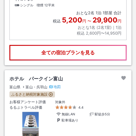
シングル 喫煙
12平米
おとな
2
名
1
泊
1
部屋 合計
5,200
29,900
税込
円
〜
円
おとな1名 (
2
名1室)｜
1
泊
税込
2,600円〜14,950円
全ての宿泊プランを見る
ホテル パークイン富山
地図
富山県
富山・呉羽山
ふるさと納税対象施設
お客様アンケート評価
対象外
るるぶトラベル評価
4.4
無線LAN
駅徒歩5分
駐車場あり