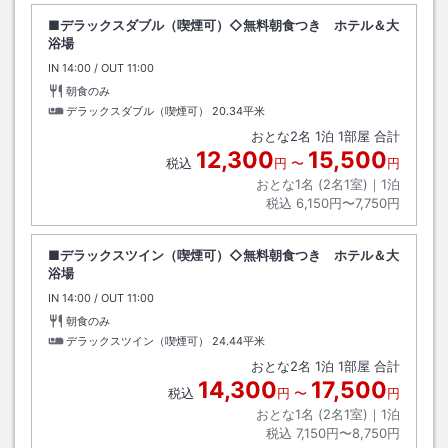
■デラックスダブル（喫煙可）◇無料朝食つき ホテル＆大
浴場
IN
チェックイン
14:00
/ OUT
チェックアウト
11:00
朝食のみ
デラックスダブル（喫煙可）
20.34平米
おとな
2
名
1
泊
1
部屋 合計
12,300
15,500
税込
円
〜
円
おとな1名 (
2
名1室)｜
1
泊
税込
6,150円〜7,750円
■デラックスツイン（喫煙可）◇無料朝食つき ホテル＆大
浴場
IN
チェックイン
14:00
/ OUT
チェックアウト
11:00
朝食のみ
デラックスツイン（喫煙可）
24.44平米
おとな
2
名
1
泊
1
部屋 合計
14,300
17,500
税込
円
〜
円
おとな1名 (
2
名1室)｜
1
泊
税込
7,150円〜8,750円