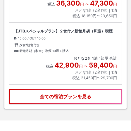
36,300
47,300
税込
円
〜
円
おとな1名 (
2
名1室)｜
1
泊
税込
18,150円〜23,650円
【JTBスペシャルプラン】２食付／新館月胡（和室）喫煙
IN
チェックイン
15:00
/ OUT
チェックアウト
10:00
夕食/朝食付き
新館月胡（和室）喫煙
10畳＋踏込
おとな
2
名
1
泊
1
部屋 合計
42,900
59,400
税込
円
〜
円
おとな1名 (
2
名1室)｜
1
泊
税込
21,450円〜29,700円
全ての宿泊プランを見る