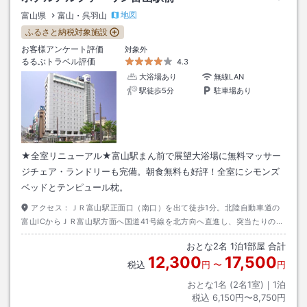
地図
富山県
富山・呉羽山
ふるさと納税対象施設
お客様アンケート評価
対象外
るるぶトラベル評価
4.3
大浴場あり
無線LAN
駅徒歩5分
駐車場あり
★全室リニューアル★富山駅まん前で展望大浴場に無料マッサー
ジチェア・ランドリーも完備。朝食無料も好評！全室にシモンズ
ベッドとテンピュール枕。
アクセス：
ＪＲ富山駅正面口（南口）を出て徒歩1分。北陸自動車道の
富山ICからＪＲ富山駅方面へ国道41号線を北方向へ直進し、突当たりの富
山駅前交差点を左折してすぐ左側。
おとな
2
名
1
泊
1
部屋 合計
12,300
17,500
税込
円
〜
円
おとな1名 (
2
名1室)｜
1
泊
税込
6,150円〜8,750円