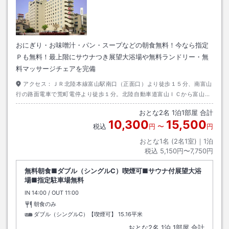
おにぎり・お味噌汁・パン・スープなどの朝食無料！今なら指定
Ｐも無料！最上階にサウナつき展望大浴場や無料ランドリー・無
料マッサージチェアを完備
アクセス：
ＪＲ北陸本線富山駅南口（正面口）より徒歩１５分、南富山
行の路面電車で荒町電停より徒歩１分。北陸自動車道富山ＩＣから富山駅
方面へ国道４１号線を直進し城址公園前を右折し直進、荒町交差点を右折
おとな
2
名
1
泊
1
部屋 合計
してすぐ右手。
10,300
15,500
税込
円
〜
円
おとな1名 (
2
名1室)｜
1
泊
税込
5,150円〜7,750円
無料朝食■ダブル（シングルC）喫煙可■サウナ付展望大浴
場■指定駐車場無料
IN
チェックイン
14:00
/ OUT
チェックアウト
11:00
朝食のみ
ダブル（シングルC）【喫煙可】
15.16平米
おとな
2
名
1
泊
1
部屋 合計