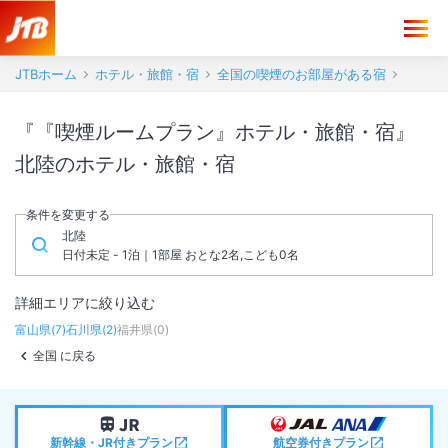
JTBホーム
ホテル・旅館・宿
全国の喫煙のお部屋がある宿
『『喫煙ルームプラン』ホテル・旅館・宿』
北陸のホテル・旅館・宿
条件を変更する
北陸
日付未定 - 1泊｜1部屋 おとな2名,こども0名
詳細エリアに絞り込む
富山県
(
7
)
石川県
(
2
)
福井県
(
0
)
全国 に戻る
新幹線・JR付きプラン
航空券付きプラン