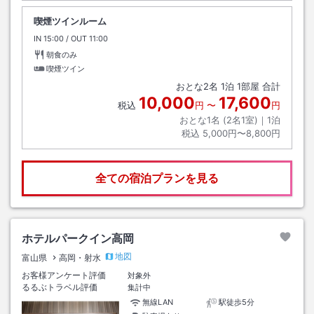
喫煙ツインルーム
IN
チェックイン
15:00
/ OUT
チェックアウト
11:00
朝食のみ
喫煙ツイン
おとな
2
名
1
泊
1
部屋 合計
10,000
17,600
税込
円
〜
円
おとな1名 (
2
名1室)｜
1
泊
税込
5,000円〜8,800円
全ての宿泊プランを見る
ホテルパークイン高岡
地図
富山県
高岡・射水
お客様アンケート評価
対象外
るるぶトラベル評価
集計中
無線LAN
駅徒歩5分