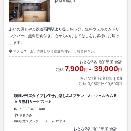
駐車場あり
あいの風とやま鉄道高岡駅より徒歩約５分。無料ウェルカムドリ
ンクバーに無料朝食付き。心からのおもてなしをお客様にお届け
します。
アクセス：
あいの風とやま鉄道高岡駅より徒歩約５分。
おとな
2
名
1
泊
1
部屋 合計
7,900
39,000
税込
円
〜
円
おとな1名 (
2
名1室)｜
1
泊
税込
3,950円〜19,500円
喫煙♪部屋タイプお任せお楽しみ♪プラン ♪～ウェルカムＢ
ＡＲ無料サービス～♪
IN
チェックイン
15:00
/ OUT
チェックアウト
11:00
朝食のみ
喫煙スタンダードルーム
12平米
おとな
2
名
1
泊
1
部屋 合計