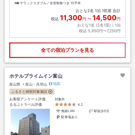
デラックスダブル／全室朝食つき
15平米
おとな
2
名
1
泊
1
部屋 合計
11,300
14,500
税込
円
〜
円
おとな1名 (
2
名1室)｜
1
泊
税込
5,650円〜7,250円
全ての宿泊プランを見る
ホテルプライムイン富山
地図
富山県
富山・呉羽山
ふるさと納税対象施設
お客様アンケート評価
対象外
るるぶトラベル評価
4.2
無線LAN
駅徒歩5分
駐車場あり