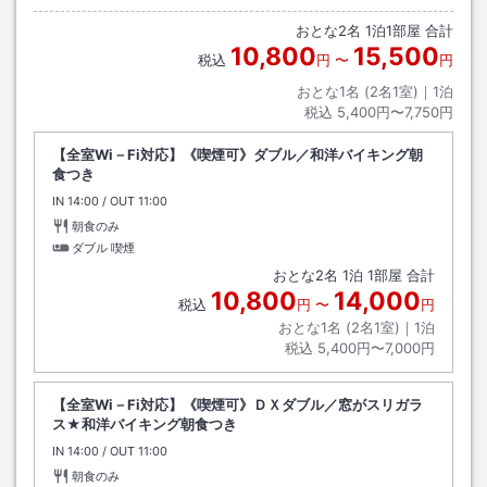
城祉公園前交差点から3つめ、新桜町交差点を右折してすぐ左側。
おとな
2
名
1
泊
1
部屋 合計
10,800
15,500
税込
円
〜
円
おとな1名 (
2
名1室)｜
1
泊
税込
5,400円〜7,750円
【全室Wi－Fi対応】《喫煙可》ダブル／和洋バイキング朝
食つき
IN
チェックイン
14:00
/ OUT
チェックアウト
11:00
朝食のみ
ダブル 喫煙
おとな
2
名
1
泊
1
部屋 合計
10,800
14,000
税込
円
〜
円
おとな1名 (
2
名1室)｜
1
泊
税込
5,400円〜7,000円
【全室Wi－Fi対応】《喫煙可》ＤＸダブル／窓がスリガラ
ス★和洋バイキング朝食つき
IN
チェックイン
14:00
/ OUT
チェックアウト
11:00
朝食のみ