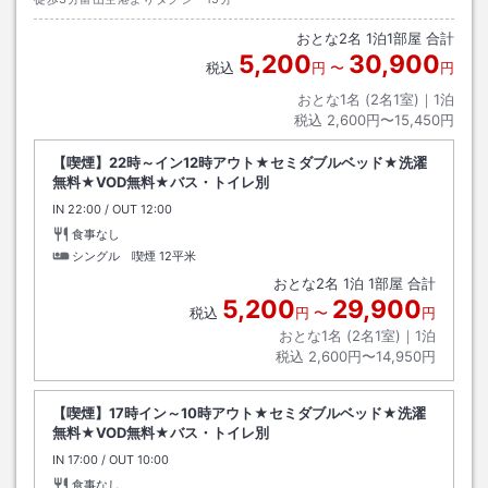
おとな
2
名
1
泊
1
部屋 合計
5,200
30,900
税込
円
〜
円
おとな1名 (
2
名1室)｜
1
泊
税込
2,600円〜15,450円
【喫煙】22時～イン12時アウト★セミダブルベッド★洗濯
無料★VOD無料★バス・トイレ別
IN
チェックイン
22:00
/ OUT
チェックアウト
12:00
食事なし
シングル 喫煙
12平米
おとな
2
名
1
泊
1
部屋 合計
5,200
29,900
税込
円
〜
円
おとな1名 (
2
名1室)｜
1
泊
税込
2,600円〜14,950円
【喫煙】17時イン～10時アウト★セミダブルベッド★洗濯
無料★VOD無料★バス・トイレ別
IN
チェックイン
17:00
/ OUT
チェックアウト
10:00
食事なし