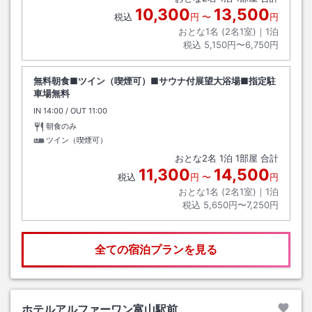
10,300
13,500
税込
円
〜
円
おとな1名 (
2
名1室)｜
1
泊
税込
5,150円〜6,750円
無料朝食■ツイン（喫煙可）■サウナ付展望大浴場■指定駐
車場無料
IN
チェックイン
14:00
/ OUT
チェックアウト
11:00
朝食のみ
ツイン（喫煙可）
おとな
2
名
1
泊
1
部屋 合計
11,300
14,500
税込
円
〜
円
おとな1名 (
2
名1室)｜
1
泊
税込
5,650円〜7,250円
全ての宿泊プランを見る
ホテルアルファーワン富山駅前