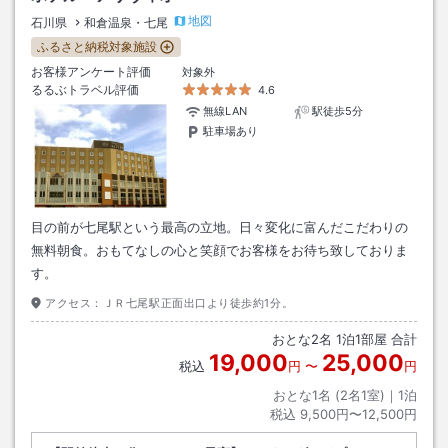
地図
石川県
和倉温泉・七尾
ふるさと納税対象施設
お客様アンケート評価
対象外
るるぶトラベル評価
4.6
無線LAN
駅徒歩5分
駐車場あり
目の前が七尾駅という最高の立地。日々変化に富んだこだわりの
無料朝食。おもてなしの心と笑顔でお客様をお待ち致しておりま
す。
アクセス：
ＪＲ七尾駅正面出口より徒歩約1分。
おとな
2
名
1
泊
1
部屋 合計
19,000
25,000
税込
円
〜
円
おとな1名 (
2
名1室)｜
1
泊
税込
9,500円〜12,500円