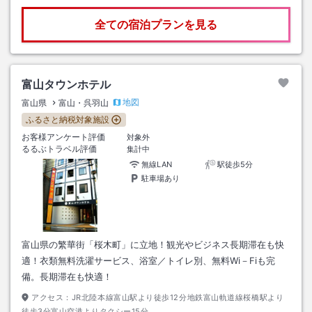
全ての宿泊プランを見る
富山タウンホテル
地図
富山県
富山・呉羽山
ふるさと納税対象施設
お客様アンケート評価
対象外
るるぶトラベル評価
集計中
無線LAN
駅徒歩5分
駐車場あり
富山県の繁華街「桜木町」に立地！観光やビジネス長期滞在も快
適！衣類無料洗濯サービス、浴室／トイレ別、無料Wi－Fiも完
備。長期滞在も快適！
アクセス：
JR北陸本線富山駅より徒歩12分地鉄富山軌道線桜橋駅より
徒歩3分富山空港よりタクシー15分