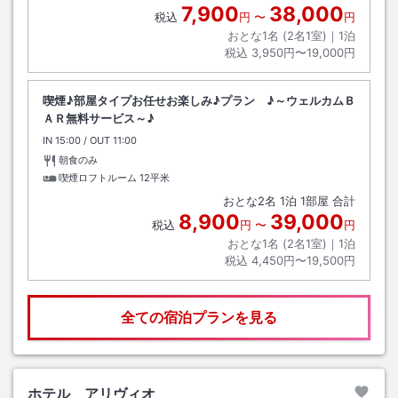
7,900
38,000
税込
円
〜
円
おとな1名 (
2
名1室)｜
1
泊
税込
3,950円〜19,000円
喫煙♪部屋タイプお任せお楽しみ♪プラン ♪～ウェルカムＢ
ＡＲ無料サービス～♪
IN
チェックイン
15:00
/ OUT
チェックアウト
11:00
朝食のみ
喫煙ロフトルーム
12平米
おとな
2
名
1
泊
1
部屋 合計
8,900
39,000
税込
円
〜
円
おとな1名 (
2
名1室)｜
1
泊
税込
4,450円〜19,500円
全ての宿泊プランを見る
ホテル アリヴィオ