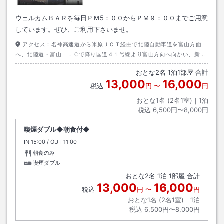
ウェルカムＢＡＲを毎日ＰＭ5：００からＰＭ９：００までご用意
しています。ぜひ、ご利用下さいませ。
アクセス：
名神高速道から米原ＪＣＴ経由で北陸自動車道を富山方面
へ、北陸道・富山Ｉ．Ｃで降り国道４１号線より富山方向へ向かい、新桜
町交差点で左折してすぐ
おとな
2
名
1
泊
1
部屋 合計
13,000
16,000
税込
円
〜
円
おとな1名 (
2
名1室)｜
1
泊
税込
6,500円〜8,000円
喫煙ダブル◆朝食付◆
IN
チェックイン
15:00
/ OUT
チェックアウト
11:00
朝食のみ
喫煙ダブル
おとな
2
名
1
泊
1
部屋 合計
13,000
16,000
税込
円
〜
円
おとな1名 (
2
名1室)｜
1
泊
税込
6,500円〜8,000円