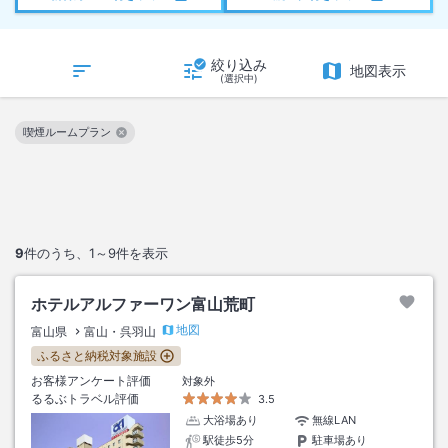
絞り込み
地図表示
(選択中)
喫煙ルームプラン
この絞り込み条件を解除
9
件のうち、
1～9
件を表示
ホテルアルファーワン富山荒町
地図
富山県
富山・呉羽山
ふるさと納税対象施設
お客様アンケート評価
対象外
るるぶトラベル評価
3.5
大浴場あり
無線LAN
駅徒歩5分
駐車場あり