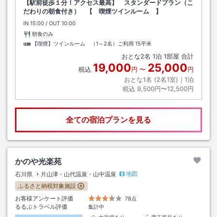
【駅前徒歩１分！アクセス最高】 スタンダードプラン（こ
だわりの朝食付き） 【 喫煙ツインルーム 】
IN
チェックイン
15:00
/ OUT
チェックアウト
10:00
朝食のみ
【喫煙】ツインルーム （1～2名）ご利用
15平米
おとな
2
名
1
泊
1
部屋 合計
19,000
25,000
税込
円
〜
円
おとな1名 (
2
名1室)｜
1
泊
税込
9,500円〜12,500円
全ての宿泊プランを見る
かのや光楽苑
地図
石川県
片山津・山代温泉・山中温泉
ふるさと納税対象施設
お客様アンケート評価
78点
るるぶトラベル評価
集計中