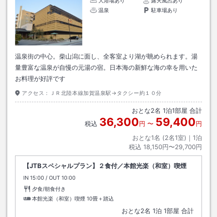
大浴場あり
露天風呂あり
温泉
駐車場あり
温泉街の中心。柴山潟に面し、全客室より湖が眺められます。湯
量豊富な温泉が自慢の元湯の宿。日本海の新鮮な海の幸を用いた
お料理が好評です
アクセス：
ＪＲ北陸本線加賀温泉駅→タクシー約１０分
おとな
2
名
1
泊
1
部屋 合計
36,300
59,400
税込
円
〜
円
おとな1名 (
2
名1室)｜
1
泊
税込
18,150円〜29,700円
【JTBスペシャルプラン】２食付／本館光楽（和室）喫煙
IN
チェックイン
15:00
/ OUT
チェックアウト
10:00
夕食/朝食付き
本館光楽（和室）喫煙
10畳＋踏込
おとな
2
名
1
泊
1
部屋 合計