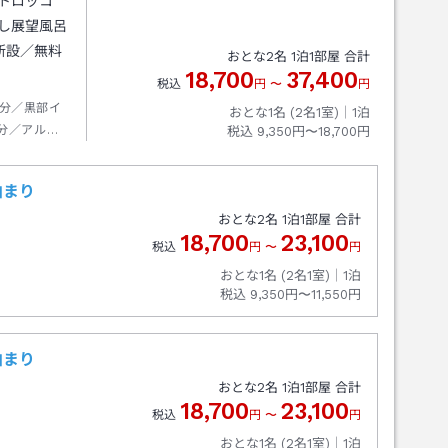
トロッコ
流し展望風呂
新設／無料
おとな
2
名
1
泊
1
部屋 合計
18,700
37,400
税込
円
〜
円
分／黒部イ
おとな1名 (
2
名1室)｜
1
泊
分／アルペ
税込
9,350円〜18,700円
泊まり
おとな
2
名
1
泊
1
部屋 合計
18,700
23,100
税込
円
〜
円
おとな1名 (
2
名1室)｜
1
泊
税込
9,350円〜11,550円
泊まり
おとな
2
名
1
泊
1
部屋 合計
18,700
23,100
税込
円
〜
円
おとな1名 (
2
名1室)｜
1
泊