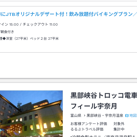
にJTBオリジナルデザート付！飲み放題付バイキングプラン／
クイン
15:00
/ チェックアウト
11:00
/朝食付き
煙◆洋室（27平米）ベッド２台
27平米
黒部峡谷トロッコ電
フィール宇奈月
地図
富山県
黒部峡谷・宇奈月温泉
お客様アンケート評価
対象外
るるぶトラベル評価
集計中