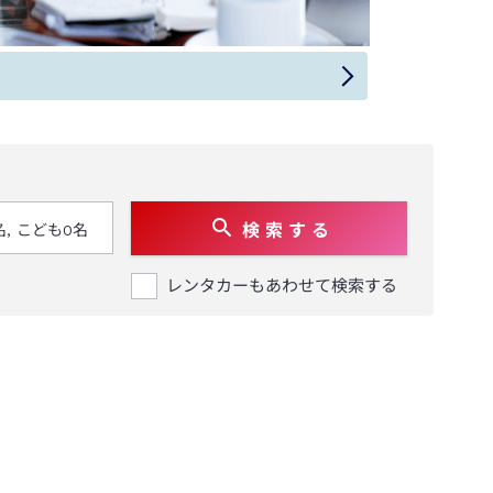
検 索 す る
レンタカーもあわせて検索する