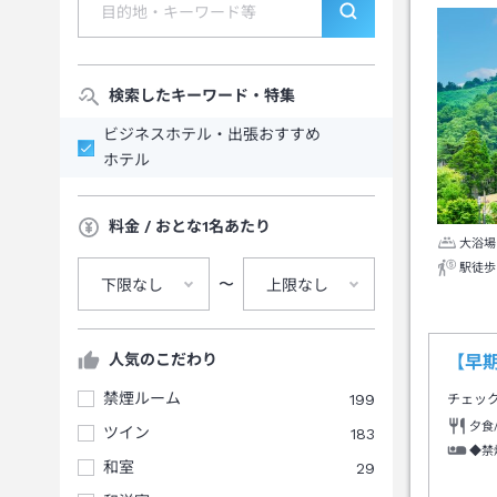
検索したキーワード・特集
ビジネスホテル・出張おすすめ
ホテル
料金 / おとな1名あたり
大浴場
駅徒歩
〜
下限なし
上限なし
人気のこだわり
【早期
禁煙ルーム
199
チェッ
夕食
ツイン
183
◆禁
和室
29