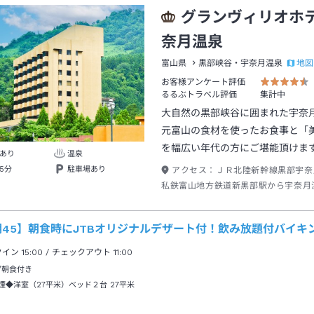
グランヴィリオホ
奈月温泉
地図
富山県
黒部峡谷・宇奈月温泉
お客様アンケート評価
るるぶトラベル評価
集計中
大自然の黒部峡谷に囲まれた宇奈
元富山の食材を使ったお食事と「
を幅広い年代の方にご堪能頂けま
あり
温泉
5分
駐車場あり
アクセス：
ＪＲ北陸新幹線黒部宇奈
私鉄富山地方鉄道新黒部駅から宇奈月
２０分宇奈月温泉駅下車→徒歩約５分
45】朝食時にJTBオリジナルデザート付！飲み放題付バイキン
クイン
15:00
/ チェックアウト
11:00
/朝食付き
煙◆洋室（27平米）ベッド２台
27平米