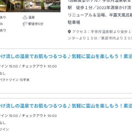
1泊朝食型ホテル／宇奈月温泉駅＆
駅 徒歩１分／2022年源泉かけ
リニューアル＆浴場、半露天風呂
あり
温泉
駐車場
AN
駅徒歩5分
あり
アクセス：
宇奈月温泉駅より徒歩１
ンターより１５分／黒部市内より３０
ンルートまで８０分
かけ流しの温泉でお肌もつるつる♪気軽に富山を楽しもう！素
クイン
15:00
/ チェックアウト
10:00
なし
パクトツイン
15平米
かけ流しの温泉でお肌もつるつる♪気軽に富山を楽しもう！素
クイン
15:00
/ チェックアウト
10:00
なし
ツイン