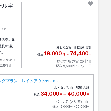
テル宇
87点
月温泉。地
美肌の湯」
おとな
2
名
1
泊
1
部屋 合計
19,000
74,400
す。
税込
円
〜
円
月温泉駅→
おとな1名 (
2
名1室)｜
1
泊
温泉行き約
税込
9,500円〜37,200円
グプラン／レイトアウト11：00
おとな
2
名
1
泊
1
部屋 合計
34,000
40,000
税込
円
〜
円
おとな1名 (
2
名1室)｜
1
泊
税込
17,000円〜20,000円