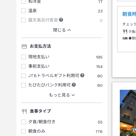
和洋室
17
温泉
23
朝食時
露天風呂付客室
0
チェッ
閉じる
夕食
◆禁
お支払方法
現地支払い
195
事前支払い
154
JTBトラベルギフト利用可
90
たびたびバンク利用可
90
もっと見る
食事タイプ
夕食/朝食付き
55
朝食のみ
176