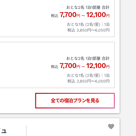
おとな
2
名
1
泊
1
部屋 合計
7,700
12,100
税込
円
〜
円
おとな1名 (
2
名1室)｜
1
泊
税込
3,850円〜6,050円
おとな
2
名
1
泊
1
部屋 合計
7,700
12,100
税込
円
〜
円
おとな1名 (
2
名1室)｜
1
泊
税込
3,850円〜6,050円
全ての宿泊プランを見る
ジュ