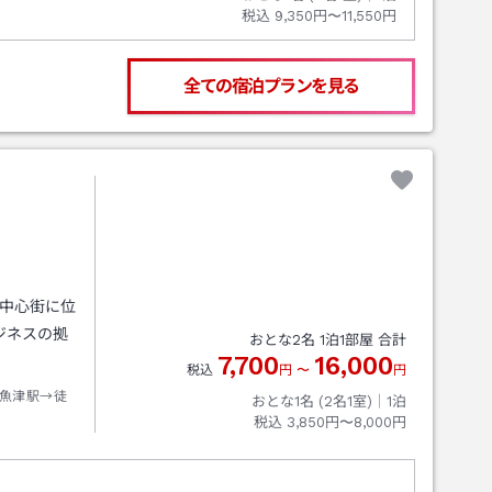
税込
9,350円〜11,550円
全ての宿泊プランを見る
の中心街に位
ジネスの拠
おとな
2
名
1
泊
1
部屋 合計
7,700
16,000
税込
円
〜
円
魚津駅→徒
おとな1名 (
2
名1室)｜
1
泊
税込
3,850円〜8,000円