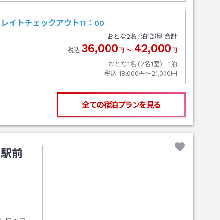
レイトチェックアウト11：00
おとな
2
名
1
泊
1
部屋 合計
36,000
42,000
税込
円
〜
円
おとな1名 (
2
名1室)｜
1
泊
税込
18,000円〜21,000円
全ての宿泊プランを見る
車駅前