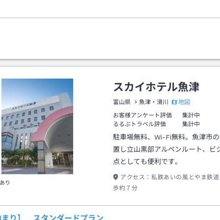
スカイホテル魚津
地図
富山県
魚津・滑川
お客様アンケート評価
集計中
るるぶトラベル評価
集計中
駐車場無料、Wi-Fi無料。魚津市
置し立山黒部アルペンルート、ビ
点としても便利です。
アクセス：
私鉄あいの風とやま鉄道
あり
歩約７分
泊まり】 スタンダードプラン