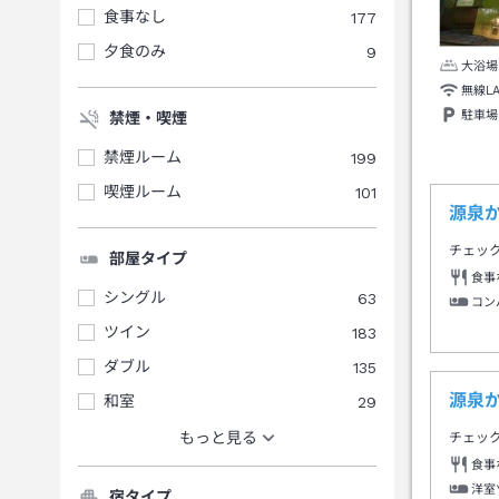
食事なし
177
夕食のみ
9
大浴場
無線L
駐車場
禁煙・喫煙
禁煙ルーム
199
喫煙ルーム
101
源泉
チェッ
部屋タイプ
食事
シングル
63
コン
ツイン
183
ダブル
135
源泉
和室
29
もっと見る
チェッ
食事
洋室
宿タイプ