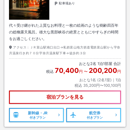
駐車場あり
代々受け継がれた上質なお料理と一枚の絵画のような樹齢四百年
の総檜露天風呂。雄大な黒部峡谷の絶景とともにやすらぎの時間
をお過ごしください。
アクセス：
ＪＲ富山駅南口出口→私鉄富山地方鉄道電鉄富山駅から宇奈
月温泉行き約７０分宇奈月温泉駅下車→徒歩約３分
おとな
2
名
1
泊
1
部屋 合計
70,400
200,200
税込
円
〜
円
おとな1名 (
2
名1室)｜
1
泊
税込
35,200円〜100,100円
宿泊プランを見る
新幹線・JR
航空券
付きプラン
付きプラン