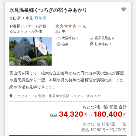
氷見温泉郷くつろぎの宿うみあかり
地図
富山県
氷見
お客様アンケート評価
80点
るるぶトラベル評価
集計中
大浴場あり
露天風呂あり
温泉
駐車場あり
富山湾を隔てて、雄大な立山連峰からの日の出や夜の漁火が部屋
や露天風呂から一望、本場氷見の鮮魚の磯料理が満喫出来、また
網や市場も見学できます。
アクセス：
ＪＲ北陸・氷見線氷見駅→タクシー約１５分
おとな
2
名
1
泊
1
部屋 合計
34,320
180,400
税込
円
〜
円
おとな1名 (
2
名1室)｜
1
泊
税込
17,160円〜90,200円