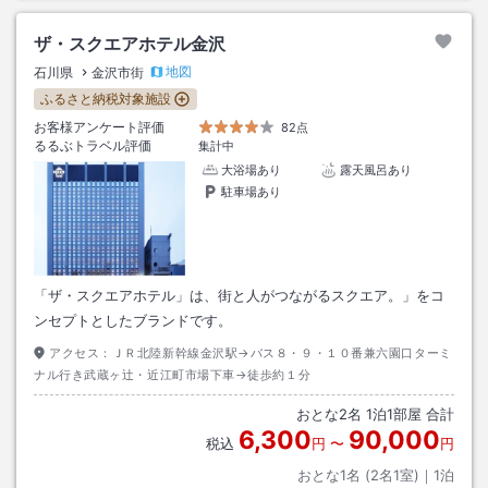
ザ・スクエアホテル金沢
地図
石川県
金沢市街
ふるさと納税対象施設
お客様アンケート評価
82点
るるぶトラベル評価
集計中
大浴場あり
露天風呂あり
駐車場あり
「ザ・スクエアホテル」は、街と人がつながるスクエア。」をコ
ンセプトとしたブランドです。
アクセス：
ＪＲ北陸新幹線金沢駅→バス８・９・１０番兼六園口ターミ
ナル行き武蔵ヶ辻・近江町市場下車→徒歩約１分
おとな
2
名
1
泊
1
部屋 合計
6,300
90,000
税込
円
〜
円
おとな1名 (
2
名1室)｜
1
泊