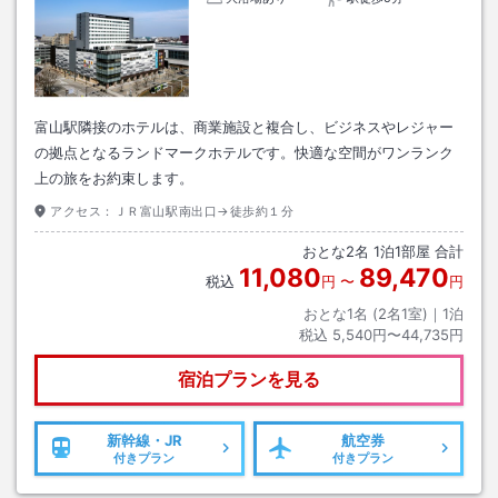
富山駅隣接のホテルは、商業施設と複合し、ビジネスやレジャー
の拠点となるランドマークホテルです。快適な空間がワンランク
上の旅をお約束します。
アクセス：
ＪＲ富山駅南出口→徒歩約１分
おとな
2
名
1
泊
1
部屋 合計
11,080
89,470
税込
円
〜
円
おとな1名 (
2
名1室)｜
1
泊
税込
5,540円〜44,735円
宿泊プランを見る
新幹線・JR
航空券
付きプラン
付きプラン