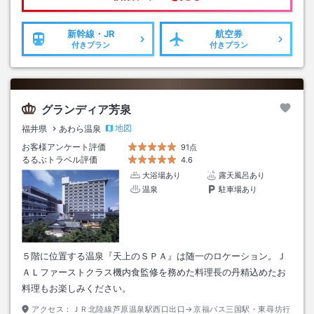
新幹線・JR
航空券
付きプラン
付きプラン
グランディア芳泉
地図
福井県
あわら温泉
お客様アンケート評価
91点
るるぶトラベル評価
4.6
大浴場あり
露天風呂あり
温泉
駐車場あり
５階に位置する温泉『天上のＳＰＡ』は随一のロケーション。Ｊ
ＡＬファーストクラス機内食監修を務めた料理長の丹精込めたお
料理もお楽しみください。
アクセス：
ＪＲ北陸線芦原温泉駅西口出口→京福バス三国駅・東尋坊行