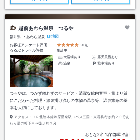
越前あわら温泉 つるや
地図
福井県
あわら温泉
お客様アンケート評価
91点
るるぶトラベル評価
集計中
大浴場あり
露天風呂あり
温泉
駐車場あり
つるやは、つかず離れずのサービス・清潔な館内客室・量より質
にこだわった料理・源泉掛け流しの本物の温泉等、温泉旅館の基
本を大切にしております。
アクセス：
ＪＲ北陸本線芦原温泉駅→バス三国・東尋坊行き約２０分あ
わら湯の町下車→徒歩約３分
おとな
2
名
1
泊
1
部屋 合計