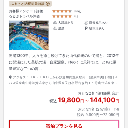
ふるさと納税対象施設
お客様アンケート評価
89点
るるぶトラベル評価
4.8
大浴場あり
露天風呂あり
温泉
駐車場あり
開湯1300年、人々を癒し続けてきた山代伝統のいで湯と、2012年
に開湯にした美肌の湯・自家源泉。ゆのくに天祥では、ともに湯
量豊富な二つの源…
アクセス：
ＪＲ・ＩＲいしかわ鉄道加賀温泉駅南口(温泉中央口)出口→
バス温泉山中線加賀温泉から山中温泉又は栢野行き約１１分山代温泉東口
下車→徒歩約１分
おとな
2
名
1
泊
1
部屋 合計
19,800
144,100
税込
円
〜
円
おとな1名 (
2
名1室)｜
1
泊
税込
9,900円〜72,050円
宿泊プランを見る