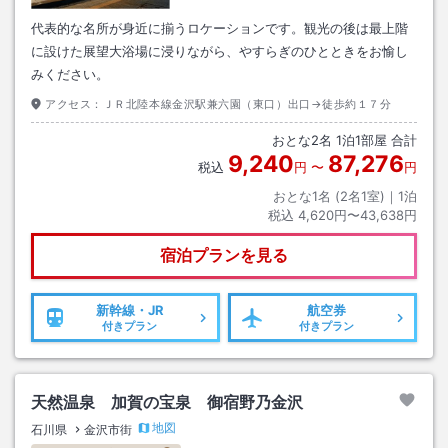
代表的な名所が身近に揃うロケーションです。観光の後は最上階
に設けた展望大浴場に浸りながら、やすらぎのひとときをお愉し
みください。
アクセス：
ＪＲ北陸本線金沢駅兼六園（東口）出口→徒歩約１７分
おとな
2
名
1
泊
1
部屋 合計
9,240
87,276
税込
円
〜
円
おとな1名 (
2
名1室)｜
1
泊
税込
4,620円〜43,638円
宿泊プランを見る
新幹線・JR
航空券
付きプラン
付きプラン
天然温泉 加賀の宝泉 御宿野乃金沢
地図
石川県
金沢市街