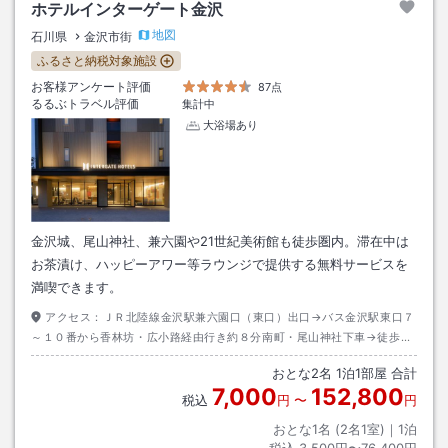
ホテルインターゲート金沢
地図
石川県
金沢市街
ふるさと納税対象施設
お客様アンケート評価
87点
るるぶトラベル評価
集計中
大浴場あり
金沢城、尾山神社、兼六園や21世紀美術館も徒歩圏内。滞在中は
お茶漬け、ハッピーアワー等ラウンジで提供する無料サービスを
満喫できます。
アクセス：
ＪＲ北陸線金沢駅兼六園口（東口）出口→バス金沢駅東口７
～１０番から香林坊・広小路経由行き約８分南町・尾山神社下車→徒歩約
３分
おとな
2
名
1
泊
1
部屋 合計
7,000
152,800
税込
円
〜
円
おとな1名 (
2
名1室)｜
1
泊
税込
3,500円〜76,400円