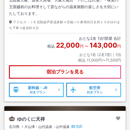
王国越前のお料理そして昔ながらの温泉旅館の楽しさを大切にい
たしております。
アクセス：
ＪＲ北陸線芦原温泉駅→京福バス東尋坊行き約１５分ゆのま
ち下車→徒歩約６分
おとな
2
名
1
泊
1
部屋 合計
22,000
143,000
税込
円
〜
円
おとな1名 (
2
名1室)｜
1
泊
税込
11,000円〜71,500円
宿泊プランを見る
新幹線・JR
航空券
付きプラン
付きプラン
ゆのくに天祥
地図
石川県
片山津・山代温泉・山中温泉