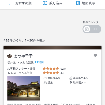
おすすめ順
絞り込み
地図表示
料金カレンダー
426
件のうち、
1～20
件を表示
まつや千千
地図
福井県
あわら温泉
お客様アンケート評価
92点
るるぶトラベル評価
4.8
大浴場あり
露天風呂あり
温泉
駐車場あり
北陸最大級、源泉大浴場、大露天風呂「千のこぼれ湯」・味覚の