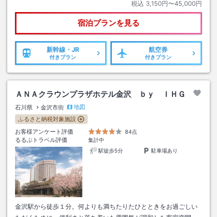
税込
3,150円〜45,000円
宿泊プランを見る
新幹線・JR
航空券
付きプラン
付きプラン
ＡＮＡクラウンプラザホテル金沢 ｂｙ ＩＨＧ
地図
石川県
金沢市街
ふるさと納税対象施設
お客様アンケート評価
84点
るるぶトラベル評価
集計中
駅徒歩5分
駐車場あり
金沢駅から徒歩１分。何よりも満ちたりたひとときをお過ごしい