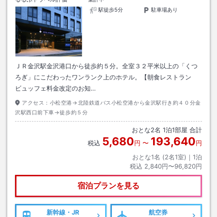
駅徒歩5分
駐車場あり
ＪＲ金沢駅金沢港口から徒歩約５分。全室３２平米以上の「くつ
ろぎ」にこだわったワンランク上のホテル。【朝食レストラン
ビュッフェ料金改定のお知…
アクセス：
小松空港→北陸鉄道バス小松空港から金沢駅行き約４０分金
沢駅西口前下車→徒歩約５分
おとな
2
名
1
泊
1
部屋 合計
5,680
193,640
税込
円
〜
円
おとな1名 (
2
名1室)｜
1
泊
税込
2,840円〜96,820円
宿泊プランを見る
新幹線・JR
航空券