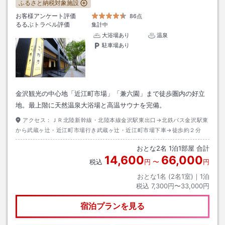
ふるさと納税対象施設
お客様アンケート評価
86点
るるぶトラベル評価
集計中
大浴場あり
温泉
駐車場あり
金沢観光の中心地「近江町市場」「兼六園」まで徒歩圏内の好立
地。最上階に天然温泉大浴場と高温サウナを完備。
アクセス：
ＪＲ北陸新幹線・北陸本線金沢駅東出口→北鉄バス金沢駅東
から武蔵ヶ辻・近江町市場行き武蔵ヶ辻・近江町市場下車→徒歩約２分
おとな
2
名
1
泊
1
部屋 合計
14,600
66,000
税込
円
〜
円
おとな1名 (
2
名1室)｜
1
泊
税込
7,300円〜33,000円
宿泊プランを見る