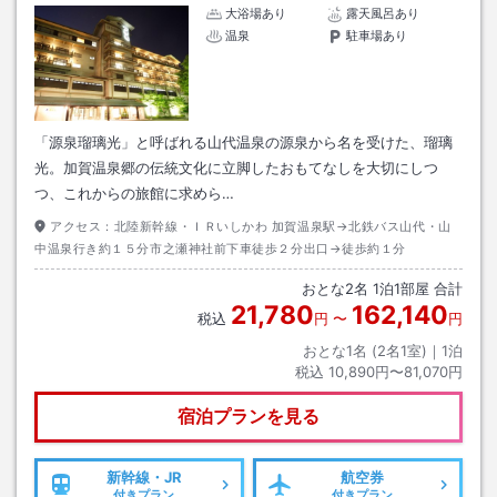
大浴場あり
露天風呂あり
温泉
駐車場あり
「源泉瑠璃光」と呼ばれる山代温泉の源泉から名を受けた、瑠璃
光。加賀温泉郷の伝統文化に立脚したおもてなしを大切にしつ
つ、これからの旅館に求めら…
アクセス：
北陸新幹線・ＩＲいしかわ 加賀温泉駅→北鉄バス山代・山
中温泉行き約１５分市之瀬神社前下車徒歩２分出口→徒歩約１分
おとな
2
名
1
泊
1
部屋 合計
21,780
162,140
税込
円
〜
円
おとな1名 (
2
名1室)｜
1
泊
税込
10,890円〜81,070円
宿泊プランを見る
新幹線・JR
航空券
付きプラン
付きプラン