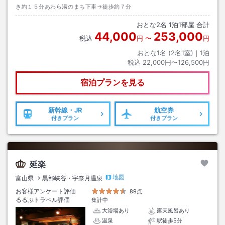
き約１５分あわら湯のまち下車→徒歩約７分
おとな
2
名
1
泊
1
部屋 合計
44,000
253,000
税込
円
〜
円
おとな1名 (
2
名1室)｜
1
泊
税込
22,000円〜126,500円
宿泊プランを見る
新幹線・JR
航空券
付きプラン
付きプラン
延楽
地図
富山県
黒部峡谷・宇奈月温泉
お客様アンケート評価
89点
るるぶトラベル評価
集計中
大浴場あり
露天風呂あり
温泉
駅徒歩5分