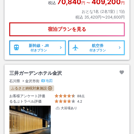
70,840
409,200
税込
円
〜
円
おとな1名 (
2
名1室)｜
1
泊
税込
35,420円〜204,600円
宿泊プランを見る
新幹線・JR
航空券
付きプラン
付きプラン
三井ガーデンホテル金沢
地図
石川県
金沢市街
ふるさと納税対象施設
お客様アンケート評価
88点
るるぶトラベル評価
4.2
大浴場あり