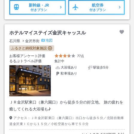
新幹線・JR
航空券
付きプラン
付きプラン
ホテルマイステイズ金沢キャッスル
地図
石川県
金沢市街
ふるさと納税対象施設
お客様アンケート評価
77点
るるぶトラベル評価
集計中
大浴場あり
駅徒歩5分
駐車場あり
ＪＲ金沢駅東口（兼六園口）から徒歩５分の好立地。 旅の疲れを
癒してくれる大浴場も♪
アクセス：
ＪＲ金沢駅東口（兼六園口）出口から徒歩５分／北陸自動車
道金沢東ＩＣから１５分／小松空港から車で５０分