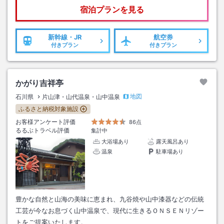
宿泊プランを見る
新幹線・JR
航空券
付きプラン
付きプラン
かがり吉祥亭
地図
石川県
片山津・山代温泉・山中温泉
ふるさと納税対象施設
お客様アンケート評価
86点
るるぶトラベル評価
集計中
大浴場あり
露天風呂あり
温泉
駐車場あり
豊かな自然と山海の美味に恵まれ、九谷焼や山中漆器などの伝統
工芸が今なお息づく山中温泉で、現代に生きるＯＮＳＥＮリゾー
トをご提案いたします。