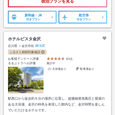
宿泊プランを見る
新幹線・JR
航空券
付きプラン
付きプラン
ホテルビスタ金沢
地図
石川県
金沢市街
ふるさと納税対象施設
お客様アンケート評価
83点
るるぶトラベル評価
集計中
大浴場あり
駐車場あり
駅西口から徒歩約６分の場所に位置し、超微細発泡風呂と寝湯の
ある大浴場、金沢の特色を表現した館内など、金沢時間を楽しん
でいただけるホテルです。