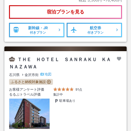
宿泊プランを見る
新幹線・JR
航空券
付きプラン
付きプラン
ＴＨＥ ＨＯＴＥＬ ＳＡＮＲＡＫＵ ＫＡ
ＮＡＺＡＷＡ
地図
石川県
金沢市街
ふるさと納税対象施設
お客様アンケート評価
91点
るるぶトラベル評価
集計中
駐車場あり