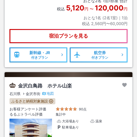
おとな
2
名
1
泊
1
部屋 合計
5,120
120,000
税込
円
〜
円
おとな1名 (
2
名1室)｜
1
泊
税込
2,560円〜60,000円
宿泊プランを見る
新幹線・JR
航空券
付きプラン
付きプラン
金沢白鳥路 ホテル山楽
地図
石川県
金沢市街
ふるさと納税対象施設
お客様アンケート評価
90点
るるぶトラベル評価
集計中
大浴場あり
温泉
駐車場あり