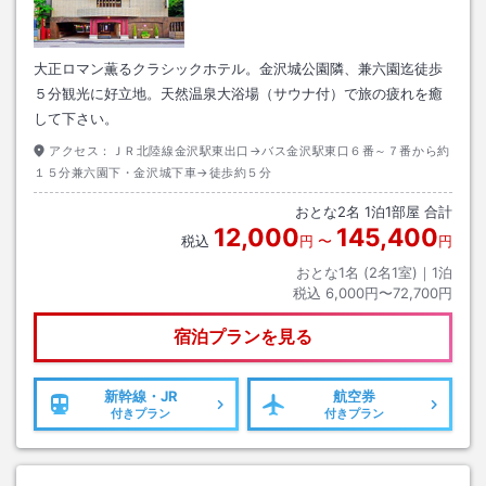
大正ロマン薫るクラシックホテル。金沢城公園隣、兼六園迄徒歩
５分観光に好立地。天然温泉大浴場（サウナ付）で旅の疲れを癒
して下さい。
アクセス：
ＪＲ北陸線金沢駅東出口→バス金沢駅東口６番～７番から約
１５分兼六園下・金沢城下車→徒歩約５分
おとな
2
名
1
泊
1
部屋 合計
12,000
145,400
税込
円
〜
円
おとな1名 (
2
名1室)｜
1
泊
税込
6,000円〜72,700円
宿泊プランを見る
新幹線・JR
航空券
付きプラン
付きプラン