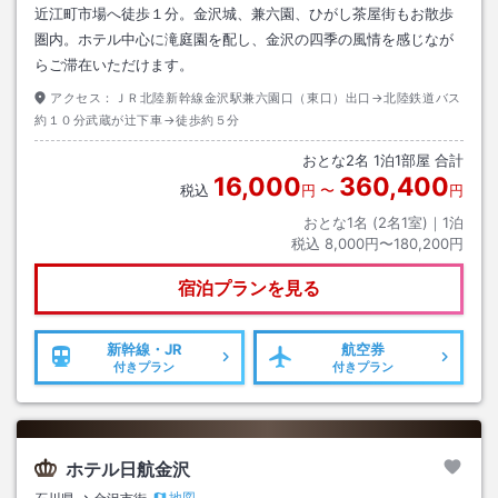
近江町市場へ徒歩１分。金沢城、兼六園、ひがし茶屋街もお散歩
圏内。ホテル中心に滝庭園を配し、金沢の四季の風情を感じなが
らご滞在いただけます。
アクセス：
ＪＲ北陸新幹線金沢駅兼六園口（東口）出口→北陸鉄道バス
約１０分武蔵が辻下車→徒歩約５分
おとな
2
名
1
泊
1
部屋 合計
16,000
360,400
税込
円
〜
円
おとな1名 (
2
名1室)｜
1
泊
税込
8,000円〜180,200円
宿泊プランを見る
新幹線・JR
航空券
付きプラン
付きプラン
ホテル日航金沢
地図