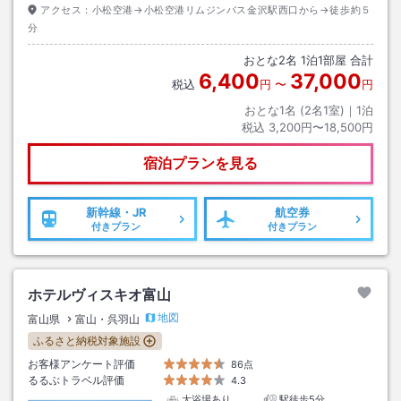
アクセス：
小松空港→小松空港リムジンバス金沢駅西口から→徒歩約５
分
おとな
2
名
1
泊
1
部屋 合計
6,400
37,000
税込
円
〜
円
おとな1名 (
2
名1室)｜
1
泊
税込
3,200円〜18,500円
宿泊プランを見る
新幹線・JR
航空券
付きプラン
付きプラン
ホテルヴィスキオ富山
地図
富山県
富山・呉羽山
ふるさと納税対象施設
お客様アンケート評価
86点
るるぶトラベル評価
4.3
大浴場あり
駅徒歩5分