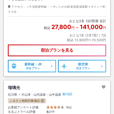
アクセス：
ＪＲ北陸新幹線・ＩＲいしかわ鉄道加賀温泉駅→タクシー約
２５分
おとな
2
名
1
泊
1
部屋 合計
27,800
141,000
税込
円
〜
円
おとな1名 (
2
名1室)｜
1
泊
税込
13,900円〜70,500円
宿泊プランを見る
新幹線・JR
航空券
付きプラン
付きプラン
瑠璃光
地図
石川県
片山津・山代温泉・山中温泉
ふるさと納税対象施設
お客様アンケート評価
78点
るるぶトラベル評価
集計中