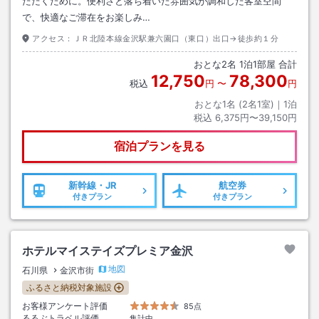
ただくために。便利さと落ち着いた雰囲気が調和した客室空間
で、快適なご滞在をお楽しみ…
アクセス：
ＪＲ北陸本線金沢駅兼六園口（東口）出口→徒歩約１分
おとな
2
名
1
泊
1
部屋 合計
12,750
78,300
税込
円
〜
円
おとな1名 (
2
名1室)｜
1
泊
税込
6,375円〜39,150円
宿泊プランを見る
新幹線・JR
航空券
付きプラン
付きプラン
ホテルマイステイズプレミア金沢
地図
石川県
金沢市街
ふるさと納税対象施設
お客様アンケート評価
85点
るるぶトラベル評価
集計中