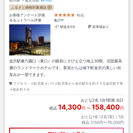
石川県
金沢市街
ふるさと納税対象施設
お客様アンケート評価
92点
るるぶトラベル評価
集計中
駅徒歩5分
駐車場あり
金沢駅兼六園口（東口）の眼前にそびえ立つ地上30階、北陸最高
層のランドマークホテルです。客室からは城下町金沢の美しい街
並みが一望できます。
アクセス：
小松空港→バス小松空港から金沢駅行き約４０分金沢駅下車
→徒歩約３分
おとな
2
名
1
泊
1
部屋 合計
14,300
158,400
税込
円
〜
円
おとな1名 (
2
名1室)｜
1
泊
税込
7,150円〜79,200円