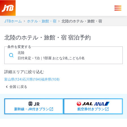
JTBホーム
ホテル・旅館・宿
北陸のホテル・旅館・宿
北陸のホテル・旅館・宿 宿泊予約
条件を変更する
北陸
日付未定 - 1泊｜1部屋 おとな2名,こども0名
詳細エリアに絞り込む
富山県
(
124
)
石川県
(
194
)
福井県
(
108
)
全国 に戻る
新幹線・JR付きプラン
航空券付きプラン