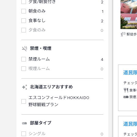
夕食/朝食付き
2
朝食のみ
1
食事なし
2
夕食のみ
0
駅徒歩
禁煙・喫煙
禁煙ルーム
4
喫煙ルーム
0
道民
チェッ
北海道エリアおすすめ
食事
禁煙
エスコンフィールドHOKKAIDO
野球観戦プラン
部屋タイプ
道民
シングル
0
チェッ