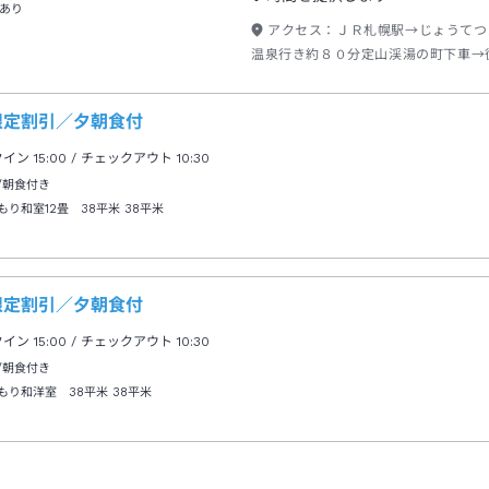
あり
アクセス：
ＪＲ札幌駅→じょうてつ
温泉行き約８０分定山渓湯の町下車→
限定割引／夕朝食付
クイン
15:00
/ チェックアウト
10:30
/朝食付き
もり和室12畳 38平米
38平米
限定割引／夕朝食付
クイン
15:00
/ チェックアウト
10:30
/朝食付き
もり和洋室 38平米
38平米