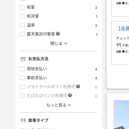
◆お
和室
2
和洋室
1
温泉
2
【北
露天風呂付客室
1
チェッ
閉じる
夕食
◆お
お支払方法
現地支払い
4
事前支払い
4
JTBトラベルギフト利用可
0
たびたびバンク利用可
0
もっと見る
食事タイプ