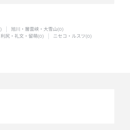
)
旭川・層雲峡・大雪山
(
0
)
・利尻・礼文・留萌
(
0
)
ニセコ・ルスツ
(
0
)