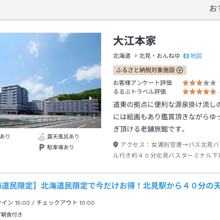
お
大江本家
地図
北海道
北見・おんねゆ
ふるさと納税対象施設
お客様アンケート評価
るるぶトラベル評価
道東の拠点に便利な源泉掛け流し
には絵画もあり鑑賞頂きながらゆ
ぎ頂ける老舗旅館です。
あり
露天風呂あり
アクセス：
女満別空港→バス北見バ
駐車場あり
ル行き約４０分北見バスターミナル下
根湯行き約４０分温根湯下車→徒歩約
海道民限定】北海道民限定で今だけお得！北見駅から４０分の
クイン
15:00
/ チェックアウト
10:00
/朝食付き