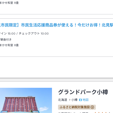
まかせ和室
8畳
見市民限定】市民生活応援商品券が使える！今だけお得！北見駅
クイン
15:00
/ チェックアウト
10:00
/朝食付き
まかせ和室
8畳
グランドパーク小樽
地図
北海道
小樽
ふるさと納税対象施設