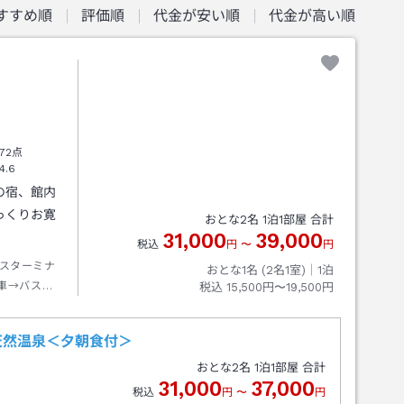
すすめ順
評価順
代金が安い順
代金が高い順
72点
4.6
の宿、館内
っくりお寛
おとな
2
名
1
泊
1
部屋 合計
31,000
39,000
税込
円
〜
円
スターミナ
おとな1名 (
2
名1室)｜
1
泊
車→バス温
税込
15,500円〜19,500円
３分
天然温泉＜夕朝食付＞
おとな
2
名
1
泊
1
部屋 合計
31,000
37,000
税込
円
〜
円