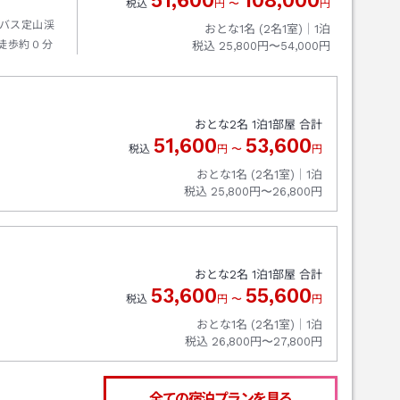
51,600
108,000
税込
円
〜
円
バス定山渓
おとな1名 (
2
名1室)｜
1
泊
徒歩約０分
税込
25,800円〜54,000円
おとな
2
名
1
泊
1
部屋 合計
51,600
53,600
税込
円
〜
円
おとな1名 (
2
名1室)｜
1
泊
税込
25,800円〜26,800円
おとな
2
名
1
泊
1
部屋 合計
53,600
55,600
税込
円
〜
円
おとな1名 (
2
名1室)｜
1
泊
税込
26,800円〜27,800円
全ての宿泊プランを見る