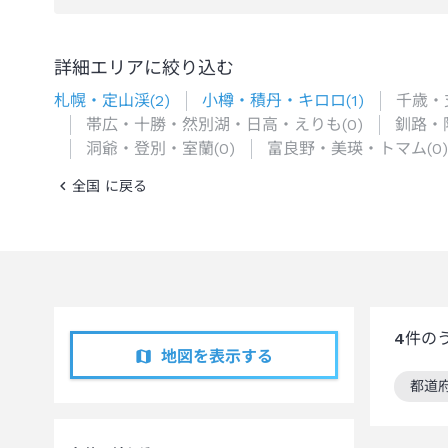
詳細エリアに絞り込む
札幌・定山渓
(
2
)
小樽・積丹・キロロ
(
1
)
千歳・
帯広・十勝・然別湖・日高・えりも
(
0
)
釧路・
洞爺・登別・室蘭
(
0
)
富良野・美瑛・トマム
(
0
)
全国 に戻る
4
件の
地図を表示する
都道
この