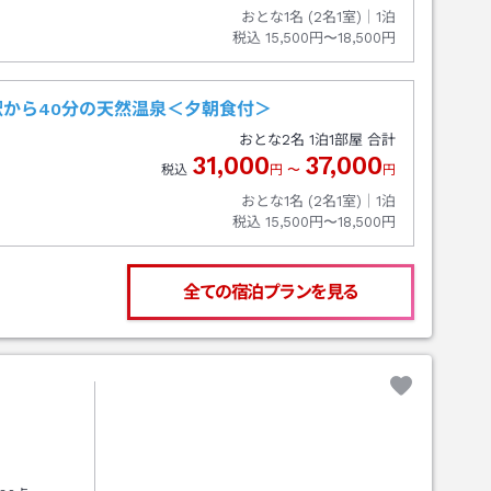
おとな1名 (
2
名1室)｜
1
泊
税込
15,500円〜18,500円
から40分の天然温泉＜夕朝食付＞
おとな
2
名
1
泊
1
部屋 合計
31,000
37,000
税込
円
〜
円
おとな1名 (
2
名1室)｜
1
泊
税込
15,500円〜18,500円
全ての宿泊プランを見る