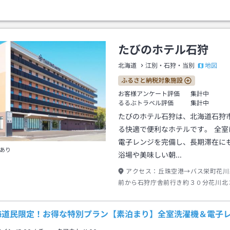
たびのホテル石狩
地図
北海道
江別・石狩・当別
ふるさと納税対象施設
お客様アンケート評価
集計中
るるぶトラベル評価
集計中
たびのホテル石狩は、北海道石狩
る快適で便利なホテルです。 全室
電子レンジを完備し、長期滞在にも
あり
浴場や美味しい朝…
アクセス：
丘珠空港→バス栄町花川
前から石狩庁舎前行き約３０分花川北
下車→徒歩約４分
海道民限定！お得な特別プラン【素泊まり】全室洗濯機＆電子レ