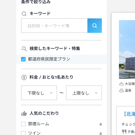
条件で絞り込み
キーワード
検索したキーワード・特集
都道府県民限定プラン
料金 / おとな1名あたり
大浴場
温泉
〜
下限なし
上限なし
人気のこだわり
【北
禁煙ルーム
4
チェッ
夕食
ツイン
4