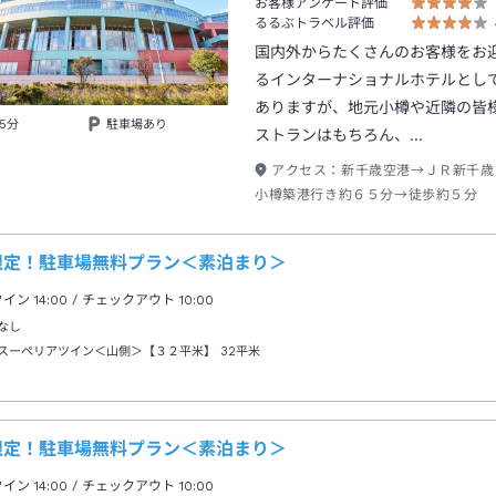
お客様アンケート評価
るるぶトラベル評価
国内外からたくさんのお客様をお
るインターナショナルホテルとし
ありますが、地元小樽や近隣の皆
5分
駐車場あり
ストランはもちろん、…
アクセス：
新千歳空港→ＪＲ新千歳
小樽築港行き約６５分→徒歩約５分
限定！駐車場無料プラン＜素泊まり＞
クイン
14:00
/ チェックアウト
10:00
なし
スーペリアツイン＜山側＞【３２平米】
32平米
限定！駐車場無料プラン＜素泊まり＞
クイン
14:00
/ チェックアウト
10:00