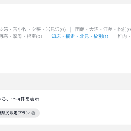
支笏・苫小牧・夕張・岩見沢
(
0
)
函館・大沼・江差・松前
(
0
阿寒・摩周・根室
(
0
)
知床・網走・北見・紋別
(
1
)
稚内
うち、
1～4
件を表示
府県民限定プラン
絞り込み条件を解除