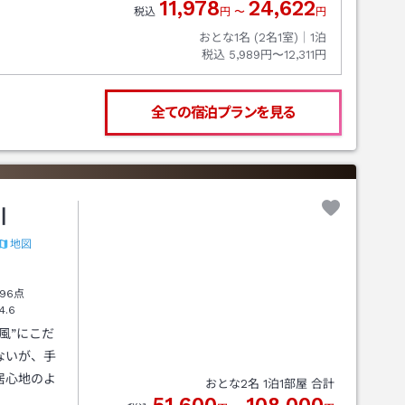
11,978
24,622
税込
円
〜
円
おとな1名 (
2
名1室)｜
1
泊
税込
5,989円〜12,311円
全ての宿泊プランを見る
川
地図
96点
4.6
風”にこだ
ないが、手
居心地のよ
おとな
2
名
1
泊
1
部屋 合計