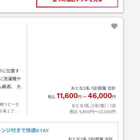
市に位置す
に洗濯機や
最適。 大
おとな
2
名
1
泊
1
部屋 合計
11,600
46,000
税込
円
〜
円
線つどーむ
おとな1名 (
2
名1室)｜
1
泊
３条１丁目
税込
5,800円〜23,000円
ンジ付きで快適STAY
おとな
2
名
1
泊
1
部屋 合計