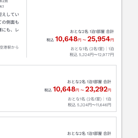
82点
4.1
迎えしてい
ての側面も
様にも、レ
おとな
2
名
1
泊
1
部屋 合計
10,648
25,954
税込
円
〜
円
空港駅から
おとな1名 (
2
名1室)｜
1
泊
税込
5,324円〜12,977円
おとな
2
名
1
泊
1
部屋 合計
10,648
23,292
税込
円
〜
円
おとな1名 (
2
名1室)｜
1
泊
税込
5,324円〜11,646円
おとな
2
名
1
泊
1
部屋 合計