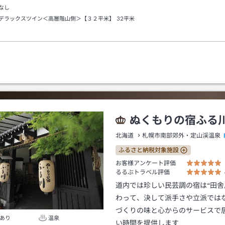
なし
デラックスツイン＜高層階山側＞【３２平米】
32平米
ぬくもりの宿ふる
北海道
札幌市南部郊外・定山渓温泉
ふるさと納税対象施設
お客様アンケート評価
るるぶトラベル評価
道内では珍しい民芸調の宿は“田舎
わって、決して派手さや立派では
づくりの味と心からのサービスで
あり
温泉
い時間を提供します