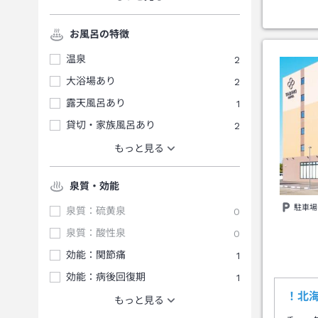
お風呂の特徴
温泉
2
大浴場あり
2
露天風呂あり
1
貸切・家族風呂あり
2
もっと見る
泉質・効能
駐車場
泉質：硫黄泉
0
泉質：酸性泉
0
効能：関節痛
1
効能：病後回復期
1
！北
もっと見る