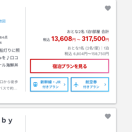
地図
おとな
2
名
1
泊
1
部屋 合計
13,608
317,500
84点
税込
円
〜
円
4
おとな1名 (
2
名1室)｜
1
泊
船灯りに照
税込
6,804円〜158,750円
みを♪口コ
ナル海鮮丼
宿泊プランを見る
口から徒歩
新幹線・JR
航空券
付きプラン
付きプラン
バスで約３
目の前）
 ｂｙ