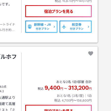
税込
15,670円〜141,170円
ルです。
宿泊プランを見る
ートライナ
新幹線・JR
航空券
付きプラン
付きプラン
ル行き約１
歩約１０分
デルホフ
おとな
2
名
1
泊
1
部屋 合計
9,400
313,200
83点
税込
円
〜
円
4.2
おとな1名 (
2
名1室)｜
1
泊
大通駅より
税込
4,700円〜156,600円
階建て高層
ミスト「ミ