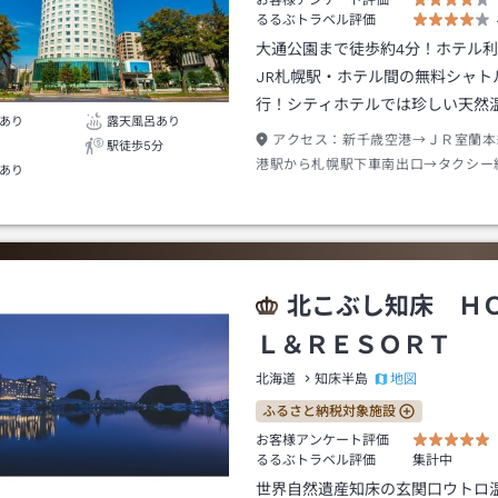
お客様アンケート評価
るるぶトラベル評価
大通公園まで徒歩約4分！ホテル
JR札幌駅・ホテル間の無料シャト
行！シティホテルでは珍しい天然
あり
露天風呂あり
アクセス：
新千歳空港→ＪＲ室蘭本
駅徒歩5分
港駅から札幌駅下車南出口→タクシー
あり
北こぶし知床 Ｈ
Ｌ＆ＲＥＳＯＲＴ
地図
北海道
知床半島
ふるさと納税対象施設
お客様アンケート評価
るるぶトラベル評価
集計中
世界自然遺産知床の玄関口ウトロ