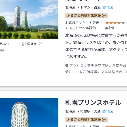
地図
北海道
トマム・占冠
ふるさと納税対象施設
お客様アンケート評価
るるぶトラベル評価
集計中
北海道のほぼ中央に位置する滞在
ト。雲海テラスをはじめ、豊かな
呂あり
駅徒歩5分
体感できる魅力が満載。アクティ
あり
におすすめ。
アクセス：
新千歳空港駅から南千歳
分）→ＪＲ石勝線帯広又は釧路行きに
駅より約７０分→トマム駅下車→シャ
札幌プリンスホテル
地図
北海道
札幌駅・大通
ふるさと納税対象施設