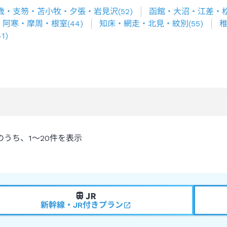
歳・支笏・苫小牧・夕張・岩見沢
(
52
)
函館・大沼・江差・
・阿寒・摩周・根室
(
44
)
知床・網走・北見・紋別
(
55
)
41
)
のうち、
1～20
件を表示
新幹線・JR付きプラン