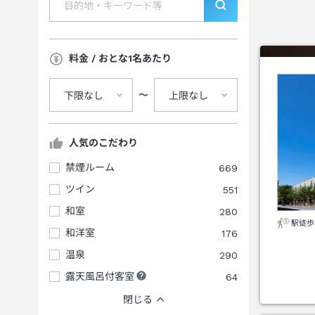
料金 / おとな1名あたり
〜
下限なし
上限なし
人気のこだわり
禁煙ルーム
669
ツイン
551
和室
280
駅徒歩
和洋室
176
温泉
290
露天風呂付客室
64
閉じる