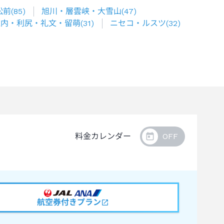
松前
(
85
)
旭川・層雲峡・大雪山
(
47
)
稚内・利尻・礼文・留萌
(
31
)
ニセコ・ルスツ
(
32
)
料金カレンダー
航空券付きプラン