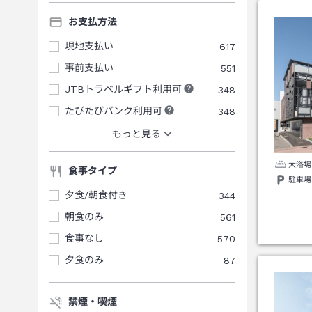
お支払方法
現地支払い
617
事前支払い
551
JTBトラベルギフト利用可
348
たびたびバンク利用可
348
もっと見る
大浴場
食事タイプ
駐車場
夕食/朝食付き
344
朝食のみ
561
食事なし
570
夕食のみ
87
禁煙・喫煙