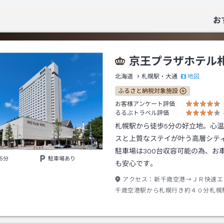
お
京王プラザホテル
地図
北海道
札幌駅・大通
ふるさと納税対象施設
お客様アンケート評価
るるぶトラベル評価
札幌駅から徒歩5分の好立地。心
スと上質なステイが叶う高層シテ
駐車場は300台収容可能の為、お
5分
駐車場あり
も安心です。
アクセス：
新千歳空港→ＪＲ快速エ
千歳空港駅から札幌行き約４０分札幌
口→徒歩約５分