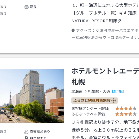
て、唯一海辺に立地する大型ホテ
あり
温泉
【グループホテル一覧】キキ知床
あり
NATURALRESORT知床夕…
アクセス：
女満別空港→バスエアポ
ー女満別空港からウトロ温泉ターミナ
２０分ウトロ温泉ターミナル下車→徒
ホテルモントレエー
札幌
地図
北海道
札幌駅・大通
ふるさと納税対象施設
お客様アンケート評価
るるぶトラベル評価
ＪＲ札幌駅より徒歩７分、地下鉄
徒歩５分。地上６０ｍ以上の２２
あり
露天風呂あり
ホテル。全室にウルトラファイン
駐車場あり