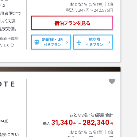
80点
おとな1名 (
2
名1室)｜
1
泊
4.2
税込
5,847円〜242,575円
利用者限定で
ルバス運
宿泊プランを見る
温泉完備。
線新千歳空
新幹線・JR
航空券
付きプラン
付きプラン
約１０分
ＯＴＥ
おとな
2
名
1
泊
1
部屋 合計
31,340
282,340
94点
税込
円
〜
円
おとな1名 (
2
名1室)｜
1
泊
温泉におい