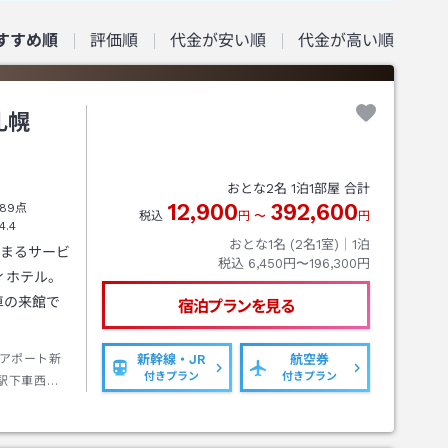
すすめ順
評価順
代金が安い順
代金が高い順
札幌
おとな
2
名
1
泊
1
部屋 合計
12,900
392,600
89点
税込
円
〜
円
4.4
おとな1名 (
2
名1室)｜
1
泊
温まるサービ
税込
6,450円〜196,300円
ィホテル。
車の来館で
宿泊プランを見る
アポート新
新幹線・JR
航空券
付きプラン
付きプラン
駅下車西出