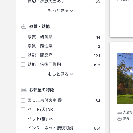
貸切・家族風呂あり
85
もっと見る
泉質・効能
泉質：硫黄泉
14
泉質：酸性泉
2
効能：関節痛
224
効能：病後回復期
198
もっと見る
お部屋の特徴
露天風呂付客室
64
ペット(犬)OK
大浴場
ペット(猫)OK
温泉
インターネット接続可能
551