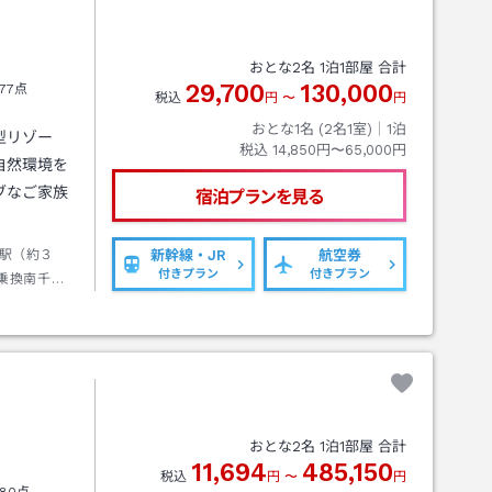
おとな
2
名
1
泊
1
部屋 合計
29,700
130,000
77点
税込
円
〜
円
おとな1名 (
2
名1室)｜
1
泊
型リゾー
税込
14,850円〜65,000円
自然環境を
ブなご家族
宿泊プランを見る
駅（約３
新幹線・JR
航空券
付きプラン
付きプラン
乗換南千歳
トルバス
おとな
2
名
1
泊
1
部屋 合計
11,694
485,150
税込
円
〜
円