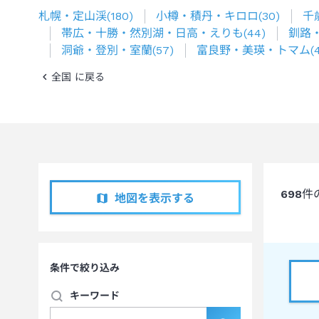
札幌・定山渓
(
180
)
小樽・積丹・キロロ
(
30
)
千
帯広・十勝・然別湖・日高・えりも
(
44
)
釧路
洞爺・登別・室蘭
(
57
)
富良野・美瑛・トマム
(
全国 に戻る
698
件
地図を表示する
条件で絞り込み
キーワード