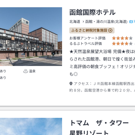
函館国際ホテル
北海道
函館・湯の川温泉(北海道)
ふるさと納税対象施設
お客様アンケート評価
るるぶトラベル評価
★天然温泉展望大浴場 完備★夜は
らされた函館港、朝日で煌く街並
ミ高評価の朝食ブッフェ！オリジ
あり
温泉
も◎
あり
アクセス：
ＪＲ函館本線函館駅西出
約８分。函館空港から車で約２０分、
０分。（函館国際ホテル前下車バス停
トマム ザ・タワー
星野リゾート