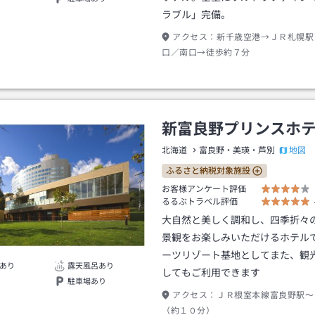
ラブル」完備。
アクセス：
新千歳空港→ＪＲ札幌駅
口／南口→徒歩約７分
新富良野プリンスホ
地図
北海道
富良野・美瑛・芦別
ふるさと納税対象施設
お客様アンケート評価
るるぶトラベル評価
大自然と美しく調和し、四季折々
景観をお楽しみいただけるホテル
ーツリゾート基地としてまた、観
あり
露天風呂あり
してもご利用できます
駐車場あり
アクセス：
ＪＲ根室本線富良野駅～
（約１０分）