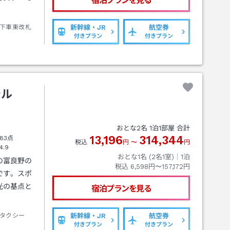
宿泊プランを見る
下車東改札
新幹線・JR
航空券
付きプラン
付きプラン
テル
おとな
2
名
1
泊
1
部屋 合計
13,196
314,344
83点
税込
円
〜
円
4.9
おとな1名 (
2
名1室)｜
1
泊
の富良野の
税込
6,598円〜157,172円
です。スポ
光の基点と
宿泊プランを見る
タクシー
新幹線・JR
航空券
付きプラン
付きプラン