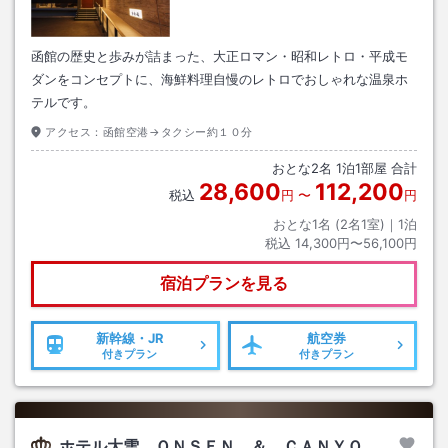
函館の歴史と歩みが詰まった、大正ロマン・昭和レトロ・平成モ
ダンをコンセプトに、海鮮料理自慢のレトロでおしゃれな温泉ホ
テルです。
アクセス：
函館空港→タクシー約１０分
おとな
2
名
1
泊
1
部屋 合計
28,600
112,200
税込
円
〜
円
おとな1名 (
2
名1室)｜
1
泊
税込
14,300円〜56,100円
宿泊プランを見る
新幹線・JR
航空券
付きプラン
付きプラン
ホテル大雪 ＯＮＳＥＮ ＆ ＣＡＮＹＯ