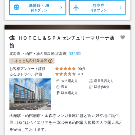
新幹線・JR
航空券
付きプラン
付きプラン
ＨＯＴＥＬ＆ＳＰＡセンチュリーマリーナ函
館
地図
北海道
函館・湯の川温泉(北海道)
ふるさと納税対象施設
お客様アンケート評価
90点
るるぶトラベル評価
4.3
大浴場あり
露天風呂あり
温泉
駅徒歩5分
駐車場あり
函館駅・函館朝市・金森赤レンガ倉庫にほど近い好立地に誕生。
最上階にはベイエリアを一望出来る函館最大規模の天空露天風呂
を完備しております。