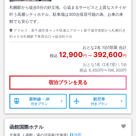
札幌駅から徒歩5分の好立地。心温まるサービスと上質なステイが
叶う高層シティホテル。駐車場は300台収容可能の為、お車の来
館でも安心です。
アクセス：
新千歳空港→ＪＲ快速エアポート新千歳空港駅から札幌行き
約４０分札幌駅下車西出口→徒歩約５分
おとな
2
名
1
泊
1
部屋 合計
12,900
392,600
税込
円
〜
円
おとな1名 (
2
名1室)｜
1
泊
税込
6,450円〜196,300円
宿泊プランを見る
新幹線・JR
航空券
付きプラン
付きプラン
函館国際ホテル
地図
北海道
函館・湯の川温泉(北海道)