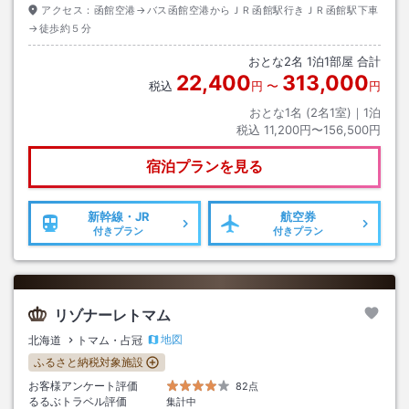
アクセス：
函館空港→バス函館空港からＪＲ函館駅行きＪＲ函館駅下車
→徒歩約５分
おとな
2
名
1
泊
1
部屋 合計
22,400
313,000
税込
円
〜
円
おとな1名 (
2
名1室)｜
1
泊
税込
11,200円〜156,500円
宿泊プランを見る
新幹線・JR
航空券
付きプラン
付きプラン
リゾナーレトマム
地図
北海道
トマム・占冠
ふるさと納税対象施設
お客様アンケート評価
82点
るるぶトラベル評価
集計中