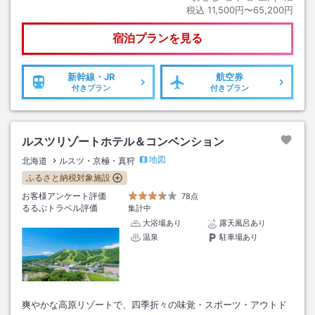
税込
11,500円〜65,200円
宿泊プランを見る
新幹線・JR
航空券
付きプラン
付きプラン
ルスツリゾートホテル＆コンベンション
地図
北海道
ルスツ・京極・真狩
ふるさと納税対象施設
お客様アンケート評価
78点
るるぶトラベル評価
集計中
大浴場あり
露天風呂あり
温泉
駐車場あり
爽やかな高原リゾートで、四季折々の味覚・スポーツ・アウトド