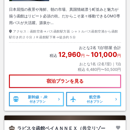
日本屈指の夜景や海鮮、朝の市場、異国情緒漂う町並みと魅力が
揃う函館はリピート必須の街。だからこそ楽々移動できるOMO専
用バスが大活躍。源泉か…
アクセス：
函館空港→バス函館駅方面 シャトルバス函館空港から函館
駅行き約２０分ＪＲ函館駅下車→徒歩約５分
おとな
2
名
1
泊
1
部屋 合計
12,960
101,000
税込
円
〜
円
おとな1名 (
2
名1室)｜
1
泊
税込
6,480円〜50,500円
宿泊プランを見る
新幹線・JR
航空券
付きプラン
付きプラン
ラビスタ函館ベイＡＮＮＥＸ（共立リゾー