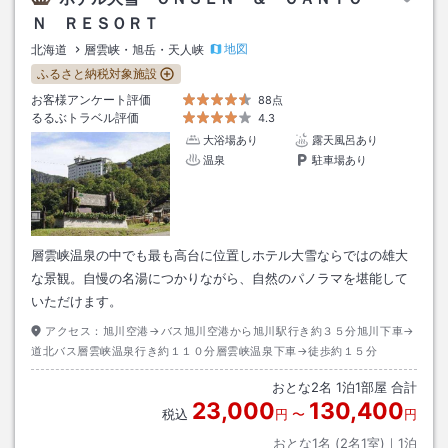
Ｎ ＲＥＳＯＲＴ
地図
北海道
層雲峡・旭岳・天人峡
ふるさと納税対象施設
お客様アンケート評価
88点
るるぶトラベル評価
4.3
大浴場あり
露天風呂あり
温泉
駐車場あり
層雲峡温泉の中でも最も高台に位置しホテル大雪ならではの雄大
な景観。自慢の名湯につかりながら、自然のパノラマを堪能して
いただけます。
アクセス：
旭川空港→バス旭川空港から旭川駅行き約３５分旭川下車→
道北バス層雲峡温泉行き約１１０分層雲峡温泉下車→徒歩約１５分
おとな
2
名
1
泊
1
部屋 合計
23,000
130,400
税込
円
〜
円
おとな1名 (
2
名1室)｜
1
泊