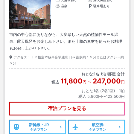
温泉
駐車場あり
市内の中心部にありながら、大変珍しい天然の植物性モール温
泉、露天風呂をお楽しみ下さい。また十勝の素材を使ったお料理
もお召し上がり下さい。
アクセス：
ＪＲ根室本線帯広駅南出口→徒歩約１５分またはタクシー約
５分
おとな
2
名
1
泊
1
部屋 合計
11,800
247,000
税込
円
〜
円
おとな1名 (
2
名1室)｜
1
泊
税込
5,900円〜123,500円
宿泊プランを見る
新幹線・JR
航空券
付きプラン
付きプラン