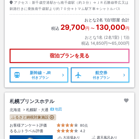
アクセス：
新千歳空港駅から南千歳駅（約３分）→ＪＲ石勝線帯広又は
釧路行きに乗換南千歳駅より約７０分→トマム駅下車→シャトルバス
おとな
2
名
1
泊
1
部屋 合計
29,700
130,000
税込
円
〜
円
おとな1名 (
2
名1室)｜
1
泊
税込
14,850円〜65,000円
宿泊プランを見る
新幹線・JR
航空券
付きプラン
付きプラン
札幌プリンスホテル
地図
北海道
札幌駅・大通
ふるさと納税対象施設
お客様アンケート評価
80点
るるぶトラベル評価
4.2
大浴場あり
露天風呂あり