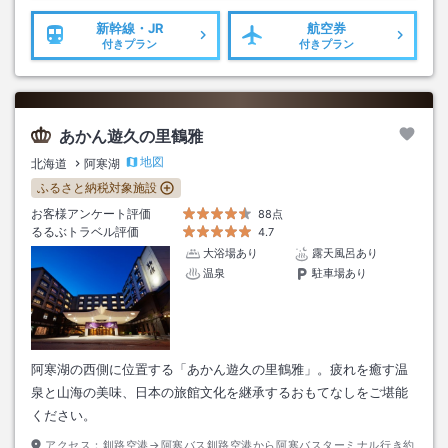
新幹線・JR
航空券
付きプラン
付きプラン
あかん遊久の里鶴雅
地図
北海道
阿寒湖
ふるさと納税対象施設
お客様アンケート評価
88点
るるぶトラベル評価
4.7
大浴場あり
露天風呂あり
温泉
駐車場あり
阿寒湖の西側に位置する「あかん遊久の里鶴雅」。疲れを癒す温
泉と山海の美味、日本の旅館文化を継承するおもてなしをご堪能
ください。
アクセス：
釧路空港→阿寒バス釧路空港から阿寒バスターミナル行き約