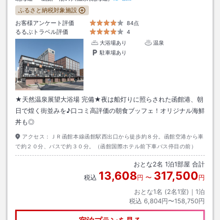
ふるさと納税対象施設
お客様アンケート評価
84点
るるぶトラベル評価
4
大浴場あり
温泉
駐車場あり
★天然温泉展望大浴場 完備★夜は船灯りに照らされた函館港、朝
日で煌く街並みを♪口コミ高評価の朝食ブッフェ！オリジナル海鮮
丼も◎
アクセス：
ＪＲ函館本線函館駅西出口から徒歩約８分。函館空港から車
で約２０分、バスで約３０分。（函館国際ホテル前下車バス停目の前）
おとな
2
名
1
泊
1
部屋 合計
13,608
317,500
税込
円
〜
円
おとな1名 (
2
名1室)｜
1
泊
税込
6,804円〜158,750円