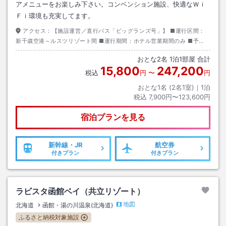
アメニューをお楽しみ下さい。コンベンション施設、快適なＷｉ
Ｆｉ環境も充実してます。
アクセス：
【施設運営／直行バス「ビッグランズ号」】 ■運行区間：
新千歳空港～ルスツリゾート間 ■運行期間：ホテル営業期間のみ ■予
約：必須。７日前の事前予約制※期限までに予約が無い場合運休 ■料金：
おとな
2
名
1
泊
1
部屋 合計
有料 ■行き：新千歳空港→ルスツリゾート（下車後、ホテルまで徒歩約０
15,800
247,200
分） ■帰り：ルスツリゾート→新千歳空港（国内線・国際線、各バス停留
税込
円
〜
円
所） ■所用時間：約１２０分 ■便数：１日４～８便。季節により変動。
おとな1名 (
2
名1室)｜
1
泊
詳しくは公式サイトをご確認ください。
税込
7,900円〜123,600円
宿泊プランを見る
新幹線・JR
航空券
付きプラン
付きプラン
ラビスタ函館ベイ（共立リゾート）
地図
北海道
函館・湯の川温泉(北海道)
ふるさと納税対象施設