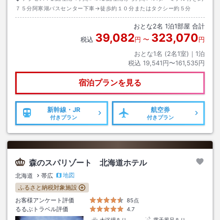
７５分阿寒湖バスセンター下車→徒歩約１０分またはタクシー約５分
おとな
2
名
1
泊
1
部屋 合計
39,082
323,070
税込
円
〜
円
おとな1名 (
2
名1室)｜
1
泊
税込
19,541円〜161,535円
宿泊プランを見る
新幹線・JR
航空券
付きプラン
付きプラン
森のスパリゾート 北海道ホテル
地図
北海道
帯広
ふるさと納税対象施設
お客様アンケート評価
85点
るるぶトラベル評価
4.7
大浴場あり
露天風呂あり