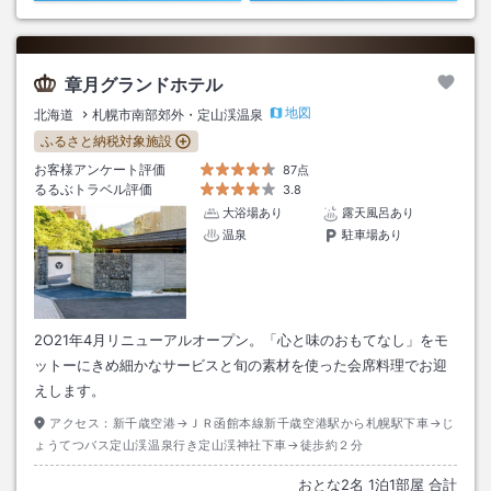
章月グランドホテル
地図
北海道
札幌市南部郊外・定山渓温泉
ふるさと納税対象施設
お客様アンケート評価
87点
るるぶトラベル評価
3.8
大浴場あり
露天風呂あり
温泉
駐車場あり
2O21年4月リニューアルオープン。「心と味のおもてなし」をモ
ットーにきめ細かなサービスと旬の素材を使った会席料理でお迎
えします。
アクセス：
新千歳空港→ＪＲ函館本線新千歳空港駅から札幌駅下車→じ
ょうてつバス定山渓温泉行き定山渓神社下車→徒歩約２分
おとな
2
名
1
泊
1
部屋 合計