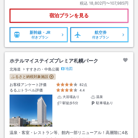
税込
18,802円〜107,985円
宿泊プランを見る
新幹線・JR
航空券
付きプラン
付きプラン
ホテルマイステイズプレミア札幌パーク
地図
北海道
すすきの・中島公園
ふるさと納税対象施設
お客様アンケート評価
82点
るるぶトラベル評価
4.4
大浴場あり
温泉
駅徒歩5分
駐車場あり
温泉・客室・レストラン等、館内一部リニューアル！高層階に4名