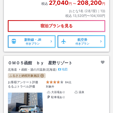
27,040
208,200
税込
円
〜
円
おとな1名 (
2
名1室)｜
1
泊
税込
13,520円〜104,100円
宿泊プランを見る
新幹線・JR
航空券
付きプラン
付きプラン
ＯＭＯ５函館 ｂｙ 星野リゾート
地図
北海道
函館・湯の川温泉(北海道)
ふるさと納税対象施設
お客様アンケート評価
84点
るるぶトラベル評価
対象外
大浴場あり
温泉
駐車場あり