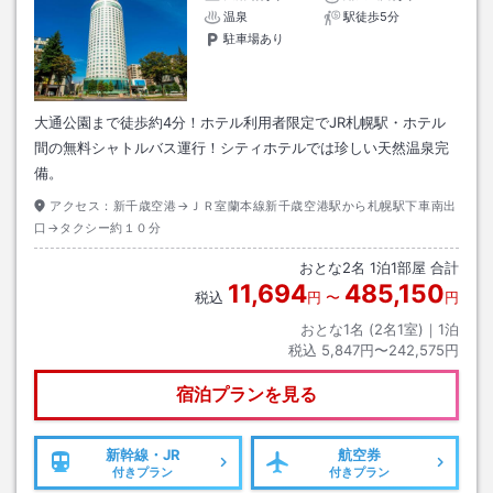
温泉
駅徒歩5分
駐車場あり
大通公園まで徒歩約4分！ホテル利用者限定でJR札幌駅・ホテル
間の無料シャトルバス運行！シティホテルでは珍しい天然温泉完
備。
アクセス：
新千歳空港→ＪＲ室蘭本線新千歳空港駅から札幌駅下車南出
口→タクシー約１０分
おとな
2
名
1
泊
1
部屋 合計
11,694
485,150
税込
円
〜
円
おとな1名 (
2
名1室)｜
1
泊
税込
5,847円〜242,575円
宿泊プランを見る
新幹線・JR
航空券
付きプラン
付きプラン