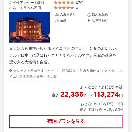
お客様アンケート評価
87点
るるぶトラベル評価
4
大浴場あり
露天風呂あり
温泉
駐車場あり
赤レンガ倉庫群が広がるベイエリアに位置し「朝食のおいしいホ
テル」日本一に選ばれたこともあるホテルです。函館の眼窩を一
望できる大浴場も自慢。
アクセス：
函館空港→バス(ＪＲ函館駅前・市内方面行き/約２５分)：ベ
イエリア前下車→徒歩：約１分
おとな
2
名
1
泊
1
部屋 合計
22,356
113,274
税込
円
〜
円
おとな1名 (
2
名1室)｜
1
泊
税込
11,178円〜56,637円
宿泊プランを見る