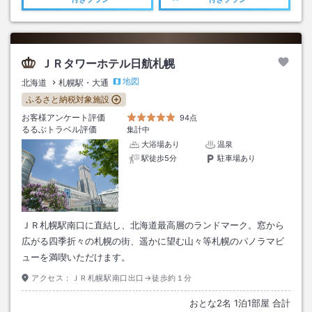
ＪＲタワーホテル日航札幌
地図
北海道
札幌駅・大通
ふるさと納税対象施設
お客様アンケート評価
94点
るるぶトラベル評価
集計中
大浴場あり
温泉
駅徒歩5分
駐車場あり
ＪＲ札幌駅南口に直結し、北海道最高層のランドマーク。窓から
広がる四季折々の札幌の街、遥かに望む山々等札幌のパノラマビ
ューを満喫いただけます。
アクセス：
ＪＲ札幌駅南口出口→徒歩約１分
おとな
2
名
1
泊
1
部屋 合計