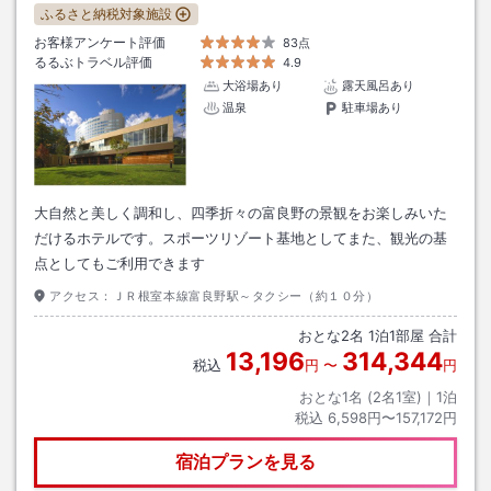
ふるさと納税対象施設
お客様アンケート評価
83点
るるぶトラベル評価
4.9
大浴場あり
露天風呂あり
温泉
駐車場あり
大自然と美しく調和し、四季折々の富良野の景観をお楽しみいた
だけるホテルです。スポーツリゾート基地としてまた、観光の基
点としてもご利用できます
アクセス：
ＪＲ根室本線富良野駅～タクシー（約１０分）
おとな
2
名
1
泊
1
部屋 合計
13,196
314,344
税込
円
〜
円
おとな1名 (
2
名1室)｜
1
泊
税込
6,598円〜157,172円
宿泊プランを見る