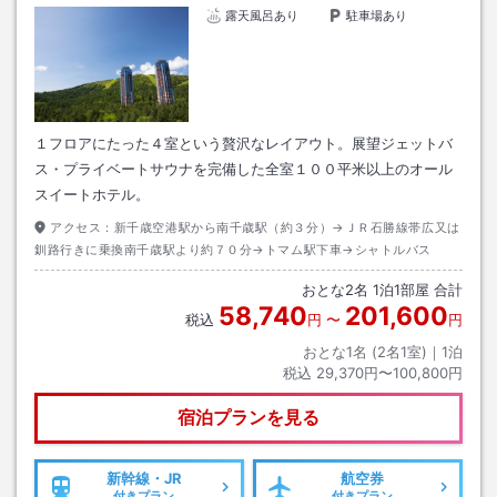
露天風呂あり
駐車場あり
１フロアにたった４室という贅沢なレイアウト。展望ジェットバ
ス・プライベートサウナを完備した全室１００平米以上のオール
スイートホテル。
アクセス：
新千歳空港駅から南千歳駅（約３分）→ＪＲ石勝線帯広又は
釧路行きに乗換南千歳駅より約７０分→トマム駅下車→シャトルバス
おとな
2
名
1
泊
1
部屋 合計
58,740
201,600
税込
円
〜
円
おとな1名 (
2
名1室)｜
1
泊
税込
29,370円〜100,800円
宿泊プランを見る
新幹線・JR
航空券
付きプラン
付きプラン