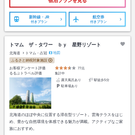
宿泊プランを見る
新幹線・JR
航空券
付きプラン
付きプラン
トマム ザ・タワー ｂｙ 星野リゾート
地図
北海道
トマム・占冠
ふるさと納税対象施設
お客様アンケート評価
77点
るるぶトラベル評価
集計中
露天風呂あり
駅徒歩5分
駐車場あり
北海道のほぼ中央に位置する滞在型リゾート。雲海テラスをはじ
め、豊かな自然環境を体感できる魅力が満載。アクティブなご家
族におすすめ。