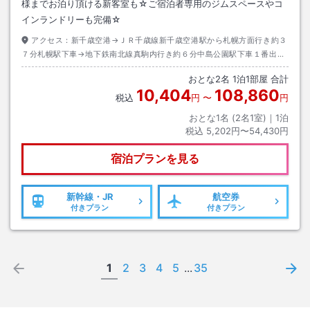
様までお泊り頂ける新客室も☆ご宿泊者専用のジムスペースやコ
インランドリーも完備☆
アクセス：
新千歳空港→ＪＲ千歳線新千歳空港駅から札幌方面行き約３
７分札幌駅下車→地下鉄南北線真駒内行き約６分中島公園駅下車１番出口
→徒歩約２分
おとな
2
名
1
泊
1
部屋 合計
10,404
108,860
税込
円
〜
円
おとな1名 (
2
名1室)｜
1
泊
税込
5,202円〜54,430円
宿泊プランを見る
新幹線・JR
航空券
付きプラン
付きプラン
1
2
3
4
5
...
35