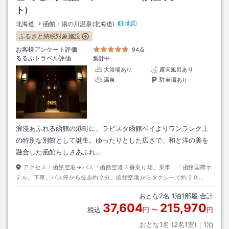
ト）
地図
北海道
函館・湯の川温泉(北海道)
ふるさと納税対象施設
お客様アンケート評価
94点
るるぶトラベル評価
集計中
大浴場あり
露天風呂あり
温泉
駐車場あり
浪漫あふれる函館の港町に、ラビスタ函館ベイよりワンランク上
の特別な別館として誕生。ゆったりとした広さで、和と洋の美を
融合した函館らしさあふれ…
アクセス：
函館空港→バス「函館空港３番乗り場」乗車、「函館国際ホ
テル」下車。バス停から徒歩約２分。函館空港からタクシーで約２０
分・・・料金約３，０００円
おとな
2
名
1
泊
1
部屋 合計
37,604
215,970
税込
円
〜
円
おとな1名 (
2
名1室)｜
1
泊