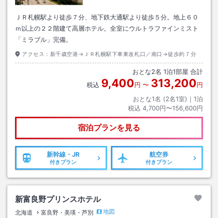
ＪＲ札幌駅より徒歩７分、地下鉄大通駅より徒歩５分。地上６０
ｍ以上の２２階建て高層ホテル。全室にウルトラファインミスト
「ミラブル」完備。
アクセス：
新千歳空港→ＪＲ札幌駅下車東改札口／南口→徒歩約７分
おとな
2
名
1
泊
1
部屋 合計
9,400
313,200
税込
円
〜
円
おとな1名 (
2
名1室)｜
1
泊
税込
4,700円〜156,600円
宿泊プランを見る
新幹線・JR
航空券
付きプラン
付きプラン
新富良野プリンスホテル
地図
北海道
富良野・美瑛・芦別