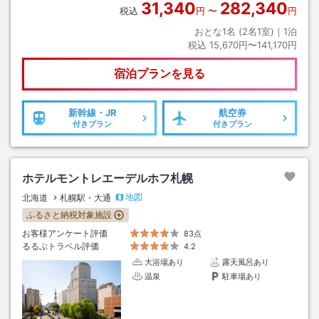
31,340
282,340
税込
円
〜
円
おとな1名 (
2
名1室)｜
1
泊
税込
15,670円〜141,170円
宿泊プランを見る
新幹線・JR
航空券
付きプラン
付きプラン
ホテルモントレエーデルホフ札幌
地図
北海道
札幌駅・大通
ふるさと納税対象施設
お客様アンケート評価
83点
るるぶトラベル評価
4.2
大浴場あり
露天風呂あり
温泉
駐車場あり