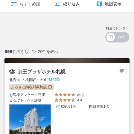
おすすめ順
絞り込み
地図表示
料金カレンダー
696
件のうち、
1～20
件を表示
京王プラザホテル札幌
地図
北海道
札幌駅・大通
ふるさと納税対象施設
お客様アンケート評価
89点
るるぶトラベル評価
4.4
駅徒歩5分
駐車場あり