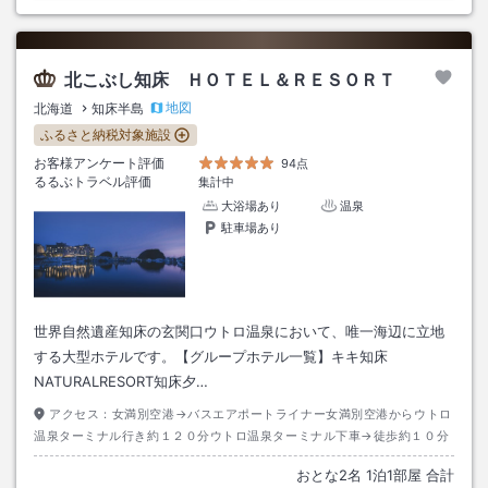
北こぶし知床 ＨＯＴＥＬ＆ＲＥＳＯＲＴ
地図
北海道
知床半島
ふるさと納税対象施設
お客様アンケート評価
94点
るるぶトラベル評価
集計中
大浴場あり
温泉
駐車場あり
世界自然遺産知床の玄関口ウトロ温泉において、唯一海辺に立地
する大型ホテルです。【グループホテル一覧】キキ知床
NATURALRESORT知床夕…
アクセス：
女満別空港→バスエアポートライナー女満別空港からウトロ
温泉ターミナル行き約１２０分ウトロ温泉ターミナル下車→徒歩約１０分
おとな
2
名
1
泊
1
部屋 合計