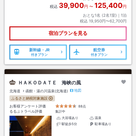
39,900
125,400
税込
円
〜
円
おとな1名 (
2
名1室)｜
1
泊
税込
19,950円〜62,700円
宿泊プランを見る
新幹線・JR
航空券
付きプラン
付きプラン
ＨＡＫＯＤＡＴＥ 海峡の風
地図
北海道
函館・湯の川温泉(北海道)
ふるさと納税対象施設
お客様アンケート評価
88点
るるぶトラベル評価
集計中
大浴場あり
温泉
駅徒歩5分
駐車場あり