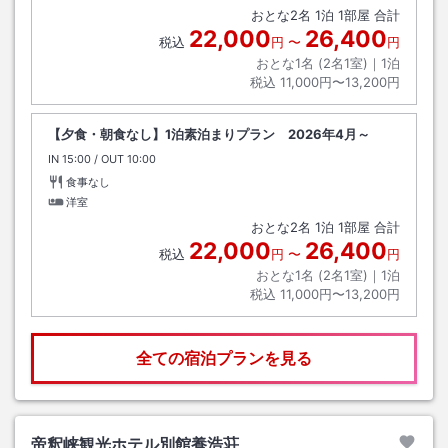
おとな
2
名
1
泊
1
部屋 合計
22,000
26,400
税込
円
〜
円
おとな1名 (
2
名1室)｜
1
泊
税込
11,000円〜13,200円
【夕食・朝食なし】1泊素泊まりプラン 2026年4月～
IN
チェックイン
15:00
/ OUT
チェックアウト
10:00
食事なし
洋室
おとな
2
名
1
泊
1
部屋 合計
22,000
26,400
税込
円
〜
円
おとな1名 (
2
名1室)｜
1
泊
税込
11,000円〜13,200円
全ての宿泊プランを見る
帝釈峡観光ホテル別館養浩荘