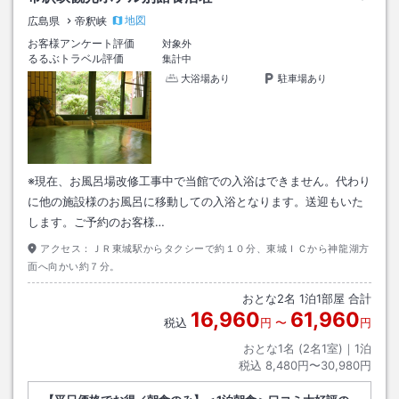
地図
広島県
帝釈峡
お客様アンケート評価
対象外
るるぶトラベル評価
集計中
大浴場あり
駐車場あり
※現在、お風呂場改修工事中で当館での入浴はできません。代わり
に他の施設様のお風呂に移動しての入浴となります。送迎もいた
します。ご予約のお客様…
アクセス：
ＪＲ東城駅からタクシーで約１０分、東城ＩＣから神龍湖方
面へ向かい約７分。
おとな
2
名
1
泊
1
部屋 合計
16,960
61,960
税込
円
〜
円
おとな1名 (
2
名1室)｜
1
泊
税込
8,480円〜30,980円