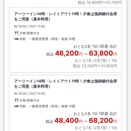
税込
19,800円〜51,700円
アーリーイン14時・レイトアウト11時！夕食は漁師鍋付会席
をご用意（基本料理）
IN
チェックイン
14:00
/ OUT
チェックアウト
11:00
夕食/朝食付き
本館 一般客室禁煙（和室）海側
10畳
おとな
2
名
1
泊
1
部屋 合計
46,200
63,800
税込
円
〜
円
おとな1名 (
2
名1室)｜
1
泊
税込
23,100円〜31,900円
アーリーイン14時・レイトアウト11時！夕食は漁師鍋付会席
をご用意（基本料理）
IN
チェックイン
14:00
/ OUT
チェックアウト
11:00
夕食/朝食付き
本館 一般客室禁煙（和室）海側
10畳
おとな
2
名
1
泊
1
部屋 合計
48,400
68,200
税込
円
〜
円
おとな1名 (
2
名1室)｜
1
泊