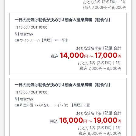
おとな1名 (
2
名1室)｜
1
泊
税込
7,000円〜19,600円
一日の元気は朝食が決め手♪朝食＆温泉満喫【朝食付】
IN
チェックイン
15:00
/ OUT
チェックアウト
10:00
朝食のみ
ツインルーム【禁煙】
20.3平米
おとな
2
名
1
泊
1
部屋 合計
14,000
17,000
税込
円
〜
円
おとな1名 (
2
名1室)｜
1
泊
税込
7,000円〜8,500円
一日の元気は朝食が決め手♪朝食＆温泉満喫【朝食付】
IN
チェックイン
15:00
/ OUT
チェックアウト
10:00
朝食のみ
和室８畳（バスなし、トイレ付）【禁煙】
8畳
おとな
2
名
1
泊
1
部屋 合計
16,000
19,000
税込
円
〜
円
おとな1名 (
2
名1室)｜
1
泊
税込
8,000円〜9,500円