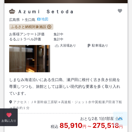
Ａｚｕｍｉ Ｓｅｔｏｄａ
地図
広島県
生口島
ふるさと納税対象施設
お客様アンケート評価
集計中
るるぶトラベル評価
集計中
大浴場あり
駐車場あり
しまなみ海道沿いにある生口島、瀬戸田に根付く古き良き伝統を
尊重しつつも、旅館としては新しい現代的な要素を多く取り入れ
ています。
アクセス：
ＪＲ新幹線三原駅→高速船・ジェット水中翼船瀬戸田港下船
→徒歩約１分
おとな
2
名
1
泊
1
部屋 合計
ペー
お気に入り
85,910
275,518
税込
円
〜
円