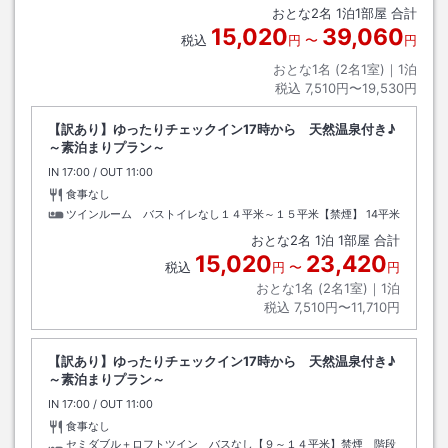
おとな
2
名
1
泊
1
部屋 合計
15,020
39,060
税込
円
〜
円
おとな1名 (
2
名1室)｜
1
泊
税込
7,510円〜19,530円
【訳あり】ゆったりチェックイン17時から 天然温泉付き♪
～素泊まりプラン～
IN
チェックイン
17:00
/ OUT
チェックアウト
11:00
食事なし
ツインルーム バストイレなし１４平米～１５平米【禁煙】
14平米
おとな
2
名
1
泊
1
部屋 合計
15,020
23,420
税込
円
〜
円
おとな1名 (
2
名1室)｜
1
泊
税込
7,510円〜11,710円
【訳あり】ゆったりチェックイン17時から 天然温泉付き♪
～素泊まりプラン～
IN
チェックイン
17:00
/ OUT
チェックアウト
11:00
食事なし
セミダブル＋ロフトツイン バスなし【９～１４平米】禁煙 階段