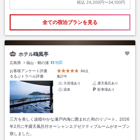
税込
24,200円〜34,100円
全ての宿泊プランを見る
ホテル鴎風亭
地図
広島県
福山・鞆の浦
お客様アンケート評価
86点
るるぶトラベル評価
集計中
大浴場あり
露天風呂あり
温泉
駐車場あり
三方を美しく波穏やかな瀬戸内海に囲まれた和のリゾート。2026
年2月に半露天風呂付オーシャンエグゼクティブルームがオープン
致しました。