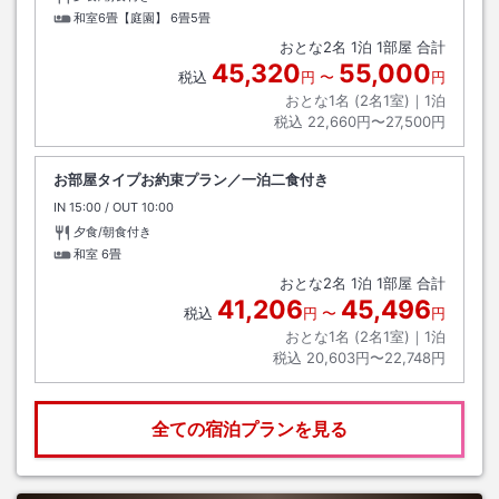
和室6畳【庭園】
6畳5畳
おとな
2
名
1
泊
1
部屋 合計
45,320
55,000
税込
円
〜
円
おとな1名 (
2
名1室)｜
1
泊
税込
22,660円〜27,500円
お部屋タイプお約束プラン／一泊二食付き
IN
チェックイン
15:00
/ OUT
チェックアウト
10:00
夕食/朝食付き
和室
6畳
おとな
2
名
1
泊
1
部屋 合計
41,206
45,496
税込
円
〜
円
おとな1名 (
2
名1室)｜
1
泊
税込
20,603円〜22,748円
全ての宿泊プランを見る