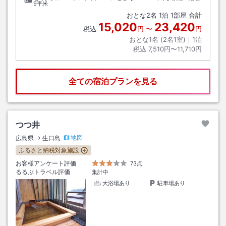
9平米
おとな
2
名
1
泊
1
部屋 合計
15,020
23,420
税込
円
〜
円
おとな1名 (
2
名1室)｜
1
泊
税込
7,510円〜11,710円
全ての宿泊プランを見る
つつ井
地図
広島県
生口島
ふるさと納税対象施設
お客様アンケート評価
73点
るるぶトラベル評価
集計中
大浴場あり
駐車場あり