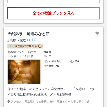
全ての宿泊プランを見る
天然温泉 尾道みなと館
地図
広島県
尾道
ふるさと納税対象施設
お客様アンケート評価
対象外
るるぶトラベル評価
集計中
大浴場あり
温泉
無線LAN
尾道市街地唯一の天然ラジウム温泉付ホテル 千光寺ロープウェ
イ乗り場に徒歩5分の好立地 Wi－Fi全室完備
アクセス：
尾道駅から徒歩約１5分 尾道ＩＣから車で約２０分