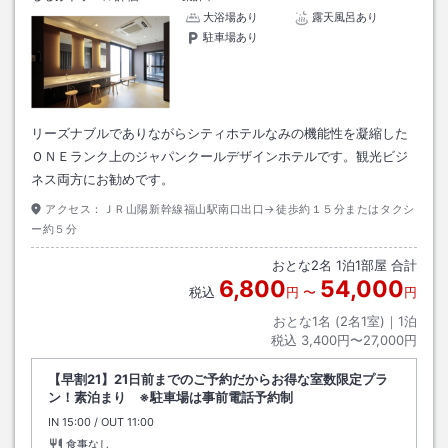
大浴場あり
露天風呂あり
駐車場あり
リーズナブルでありながらシティホテルなみの機能性を凝縮した
ＯＮＥランク上のジャパンクールデザインホテルです。観光ビジ
ネス両方にお勧めです。
アクセス：
ＪＲ山陽新幹線福山駅南口出口→徒歩約１５分またはタクシ
ー約５分
おとな
2
名
1
泊
1
部屋 合計
6,800
54,000
税込
円
〜
円
おとな1名 (
2
名1室)｜
1
泊
税込
3,400円〜27,000円
【早割21】21日前までのご予約だからお得な室数限定プラ
ン！素泊まり ※駐車場は事前電話予約制
IN
チェックイン
15:00
/ OUT
チェックアウト
11:00
食事なし