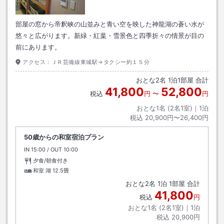
部屋の窓から帝釈峡の山並みと青い空を映した神龍湖の蒼い水が
悠々と広がります。新緑・紅葉・雪景色と四季折々の情景が目の
前にあります。
アクセス：
ＪＲ芸備線東城駅→タクシー約１５分
おとな
2
名
1
泊
1
部屋 合計
41,800
52,800
税込
円
〜
円
おとな1名 (
2
名1室)｜
1
泊
税込
20,900円〜26,400円
50歳からの和室宿泊プラン
IN
チェックイン
15:00
/ OUT
チェックアウト
10:00
夕食/朝食付き
和室 湖
12.5畳
おとな
2
名
1
泊
1
部屋 合計
41,800
税込
円
おとな1名 (
2
名1室)｜
1
泊
税込
20,900円