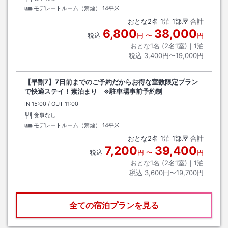
モデレートルーム（禁煙）
14平米
おとな
2
名
1
泊
1
部屋 合計
6,800
38,000
税込
円
〜
円
おとな1名 (
2
名1室)｜
1
泊
税込
3,400円〜19,000円
【早割7】7日前までのご予約だからお得な室数限定プラン
で快適ステイ！素泊まり ※駐車場事前予約制
IN
チェックイン
15:00
/ OUT
チェックアウト
11:00
食事なし
モデレートルーム（禁煙）
14平米
おとな
2
名
1
泊
1
部屋 合計
7,200
39,400
税込
円
〜
円
おとな1名 (
2
名1室)｜
1
泊
税込
3,600円〜19,700円
全ての宿泊プランを見る