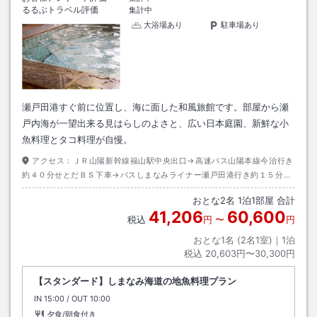
るるぶトラベル評価
集計中
大浴場あり
駐車場あり
瀬戸田港すぐ前に位置し、海に面した和風旅館です。部屋から瀬
戸内海が一望出来る見はらしのよさと、広い日本庭園、新鮮な小
魚料理とタコ料理が自慢。
アクセス：
ＪＲ山陽新幹線福山駅中央出口→高速バス山陽本線今治行き
約４０分せとだＢＳ下車→バスしまなみライナー瀬戸田港行き約１５分瀬
戸田港下車→徒歩約３分
おとな
2
名
1
泊
1
部屋 合計
41,206
60,600
税込
円
〜
円
おとな1名 (
2
名1室)｜
1
泊
税込
20,603円〜30,300円
【スタンダード】しまなみ海道の地魚料理プラン
IN
チェックイン
15:00
/ OUT
チェックアウト
10:00
夕食/朝食付き