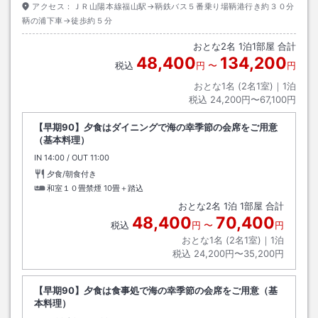
アクセス：
ＪＲ山陽本線福山駅→鞆鉄バス５番乗り場鞆港行き約３０分
鞆の浦下車→徒歩約５分
おとな
2
名
1
泊
1
部屋 合計
48,400
134,200
税込
円
〜
円
おとな1名 (
2
名1室)｜
1
泊
税込
24,200円〜67,100円
【早期90】夕食はダイニングで海の幸季節の会席をご用意
（基本料理）
IN
チェックイン
14:00
/ OUT
チェックアウト
11:00
夕食/朝食付き
和室１０畳禁煙
10畳＋踏込
おとな
2
名
1
泊
1
部屋 合計
48,400
70,400
税込
円
〜
円
おとな1名 (
2
名1室)｜
1
泊
税込
24,200円〜35,200円
【早期90】夕食は食事処で海の幸季節の会席をご用意（基
本料理）