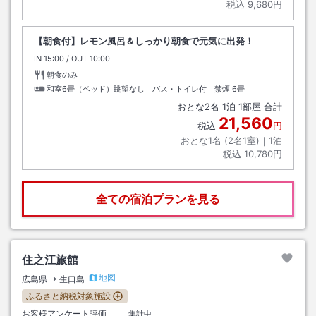
税込
9,680円
【朝食付】レモン風呂＆しっかり朝食で元気に出発！
IN
チェックイン
15:00
/ OUT
チェックアウト
10:00
朝食のみ
和室6畳（ベッド）眺望なし バス・トイレ付 禁煙
6畳
おとな
2
名
1
泊
1
部屋 合計
21,560
税込
円
おとな1名 (
2
名1室)｜
1
泊
税込
10,780円
全ての宿泊プランを見る
住之江旅館
地図
広島県
生口島
ふるさと納税対象施設
お客様アンケート評価
集計中