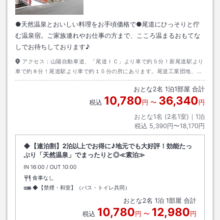
●天然温泉とおいしい料理をお手頃価格で●尾道にひっそりと佇
む温泉宿。ご家族連れやお仕事の方まで、こころ温まるおもてな
しでお待ちしております♪
アクセス：
山陽自動車道、「尾道ＩＣ」より車で約５分！新尾道駅より
車で約８分！尾道駅より車で約１５分の所にあります。尾道工業団地、尾
道流通団地、びんご運動公園やしまなみ球場まで車で約１０分の好立地で
おとな
2
名
1
泊
1
部屋 合計
す！！
10,780
36,340
税込
円
〜
円
おとな1名 (
2
名1室)｜
1
泊
税込
5,390円〜18,170円
◆【連泊割】2泊以上でお得に♪地元でも大好評！効能たっ
ぷり「天然温泉」でまったりと◎≪素泊≫
IN
チェックイン
16:00
/ OUT
チェックアウト
10:00
食事なし
◆【禁煙・和室】（バス・トイレ共同）
おとな
2
名
1
泊
1
部屋 合計
10,780
12,980
税込
円
〜
円