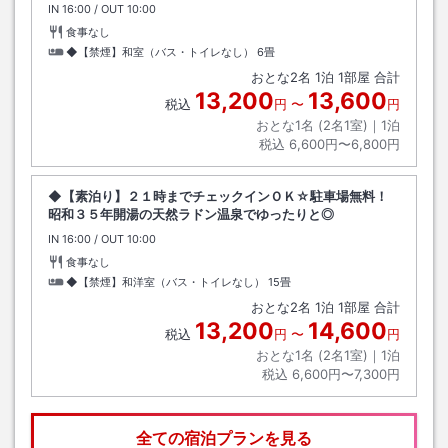
IN
チェックイン
16:00
/ OUT
チェックアウト
10:00
食事なし
◆【禁煙】和室（バス・トイレなし）
6畳
おとな
2
名
1
泊
1
部屋 合計
13,200
13,600
税込
円
〜
円
おとな1名 (
2
名1室)｜
1
泊
税込
6,600円〜6,800円
◆【素泊り】２１時までチェックインＯＫ☆駐車場無料！
昭和３５年開湯の天然ラドン温泉でゆったりと◎
IN
チェックイン
16:00
/ OUT
チェックアウト
10:00
食事なし
◆【禁煙】和洋室（バス・トイレなし）
15畳
おとな
2
名
1
泊
1
部屋 合計
13,200
14,600
税込
円
〜
円
おとな1名 (
2
名1室)｜
1
泊
税込
6,600円〜7,300円
全ての宿泊プランを見る