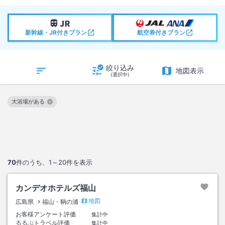
新幹線・JR付きプラン
航空券付きプラン
絞り込み
地図表示
(選択中)
大浴場がある
この絞り込み条件を解除
70
件のうち、
1～20
件を表示
カンデオホテルズ福山
地図
広島県
福山・鞆の浦
お客様アンケート評価
集計中
るるぶトラベル評価
集計中