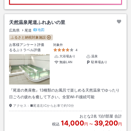
天然温泉尾道ふれあいの里
地図
広島県
尾道
ふるさと納税対象施設
お客様アンケート評価
対象外
るるぶトラベル評価
4
大浴場あり
温泉
無線LAN
駐車場あり
『尾道の奥座敷』13種類のお風呂で楽しめる天然温泉でゆったり
日ごろの疲れを癒して下さい。全室Wi-Fi接続可能
アクセス：
■尾道北ICからお車で約10分
おとな
2
名
1
泊
1
部屋 合計
14,000
39,200
税込
円
〜
円