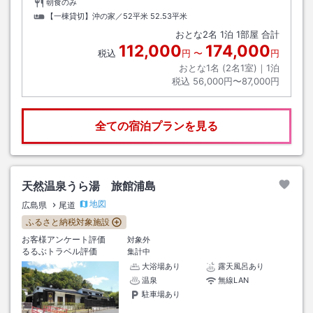
朝食のみ
【一棟貸切】沖の家／52平米
52.53平米
おとな
2
名
1
泊
1
部屋 合計
112,000
174,000
税込
円
〜
円
おとな1名 (
2
名1室)｜
1
泊
税込
56,000円〜87,000円
全ての宿泊プランを見る
天然温泉うら湯 旅館浦島
地図
広島県
尾道
ふるさと納税対象施設
お客様アンケート評価
対象外
るるぶトラベル評価
集計中
大浴場あり
露天風呂あり
温泉
無線LAN
駐車場あり