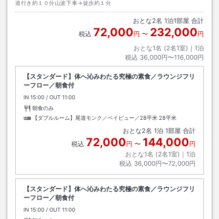
道行き約１０分山波下車→徒歩約１分
おとな
2
名
1
泊
1
部屋 合計
72,000
232,000
税込
円
〜
円
おとな1名 (
2
名1室)｜
1
泊
税込
36,000円〜116,000円
【スタンダード】体へ沁みわたる究極の素食／ラウンジフリ
ーフロー／朝食付
IN
チェックイン
15:00
/ OUT
チェックアウト
11:00
朝食のみ
【ダブルルーム】尾道モンク／ベイビュー／28平米
28平米
おとな
2
名
1
泊
1
部屋 合計
72,000
144,000
税込
円
〜
円
おとな1名 (
2
名1室)｜
1
泊
税込
36,000円〜72,000円
【スタンダード】体へ沁みわたる究極の素食／ラウンジフリ
ーフロー／朝食付
IN
チェックイン
15:00
/ OUT
チェックアウト
11:00