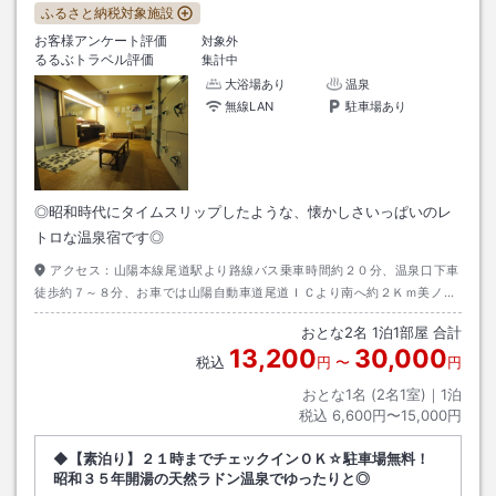
ふるさと納税対象施設
お客様アンケート評価
対象外
るるぶトラベル評価
集計中
大浴場あり
温泉
無線LAN
駐車場あり
◎昭和時代にタイムスリップしたような、懐かしさいっぱいのレ
トロな温泉宿です◎
アクセス：
山陽本線尾道駅より路線バス乗車時間約２０分、温泉口下車
徒歩約７～８分、お車では山陽自動車道尾道ＩＣより南へ約２Ｋｍ美ノ郷
郵便局前信号を左折。
おとな
2
名
1
泊
1
部屋 合計
13,200
30,000
税込
円
〜
円
おとな1名 (
2
名1室)｜
1
泊
税込
6,600円〜15,000円
◆【素泊り】２１時までチェックインＯＫ☆駐車場無料！
昭和３５年開湯の天然ラドン温泉でゆったりと◎