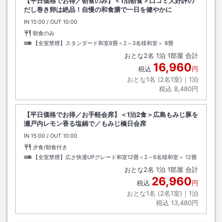
【平日価格でお得／朝食のみ】＜1泊朝食＞口コミ大好評の
だし巻き卵は絶品！自慢の和食膳で一日を健やかに
IN
チェックイン
15:00
/ OUT
チェックアウト
10:00
朝食のみ
【全室禁煙】スタンダード和室8畳＜2～3名様和室＞
8畳
おとな
2
名
1
泊
1
部屋 合計
16,960
税込
円
おとな1名 (
2
名1室)｜
1
泊
税込
8,480円
【平日価格でお得／お手軽会席】＜1泊2食＞広島もみじ豚を
瀬戸内レモン香る塩鍋で／もみじ橋日会席
IN
チェックイン
15:00
/ OUT
チェックアウト
10:00
夕食/朝食付き
【全室禁煙】広さ快適UPグレード和室12畳＜2～6名様和室＞
12畳
おとな
2
名
1
泊
1
部屋 合計
26,960
税込
円
おとな1名 (
2
名1室)｜
1
泊
税込
13,480円