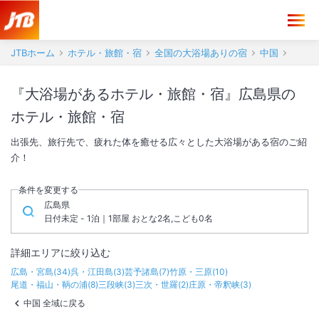
JTBホーム
ホテル・旅館・宿
全国の大浴場ありの宿
中国
『大浴場があるホテル・旅館・宿』広島県の
ホテル・旅館・宿
出張先、旅行先で、疲れた体を癒せる広々とした大浴場がある宿のご紹
介！
条件を変更する
広島県
日付未定 - 1泊｜1部屋 おとな2名,こども0名
詳細エリアに絞り込む
広島・宮島
(
34
)
呉・江田島
(
3
)
芸予諸島
(
7
)
竹原・三原
(
10
)
尾道・福山・鞆の浦
(
8
)
三段峡
(
3
)
三次・世羅
(
2
)
庄原・帝釈峡
(
3
)
中国 全域に戻る