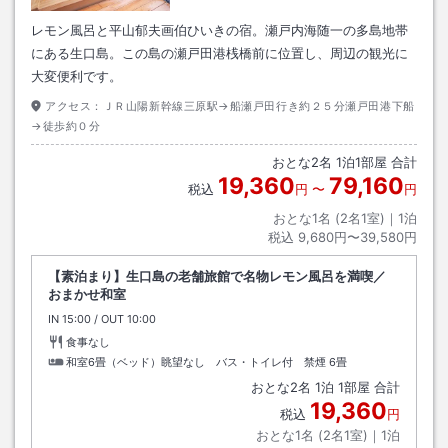
レモン風呂と平山郁夫画伯ひいきの宿。瀬戸内海随一の多島地帯
にある生口島。この島の瀬戸田港桟橋前に位置し、周辺の観光に
大変便利です。
アクセス：
ＪＲ山陽新幹線三原駅→船瀬戸田行き約２５分瀬戸田港下船
→徒歩約０分
おとな
2
名
1
泊
1
部屋 合計
19,360
79,160
税込
円
〜
円
おとな1名 (
2
名1室)｜
1
泊
税込
9,680円〜39,580円
【素泊まり】生口島の老舗旅館で名物レモン風呂を満喫／
おまかせ和室
IN
チェックイン
15:00
/ OUT
チェックアウト
10:00
食事なし
和室6畳（ベッド）眺望なし バス・トイレ付 禁煙
6畳
おとな
2
名
1
泊
1
部屋 合計
19,360
税込
円
おとな1名 (
2
名1室)｜
1
泊