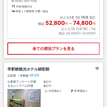
IN
チェックイン
14:00
/ OUT
チェックアウト
11:00
夕食/朝食付き
和室１０畳禁煙
10畳＋踏込
おとな
2
名
1
泊
1
部屋 合計
52,800
74,800
税込
円
〜
円
おとな1名 (
2
名1室)｜
1
泊
税込
26,400円〜37,400円
全ての宿泊プランを見る
帝釈峡観光ホテル錦彩館
地図
広島県
帝釈峡
お客様アンケート評価
集計中
るるぶトラベル評価
集計中
大浴場あり
駐車場あり