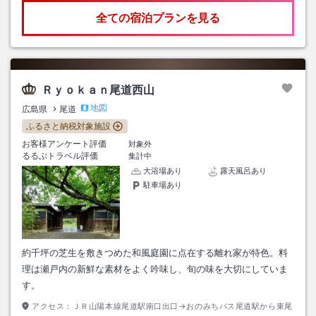
全ての宿泊プランを見る
Ｒｙｏｋａｎ尾道西山
地図
広島県
尾道
ふるさと納税対象施設
お客様アンケート評価
対象外
るるぶトラベル評価
集計中
大浴場あり
露天風呂あり
駐車場あり
約千坪の芝生を敷きつめた和風庭園に点在する離れ家が特色。料
理は瀬戸内の新鮮な素材をよく吟味し、旬の味を大切にしていま
す。
アクセス：
ＪＲ山陽本線尾道駅南口出口→おのみちバス尾道駅から東尾