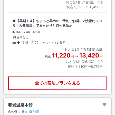
おとな1名 (
2
名1室)｜
1
泊
税込
5,390円〜6,490円
◆【早期１４】ちょっと早めのご予約でお得に♪効能たっぷ
り「天然温泉」でまったりと◎≪素泊≫
IN
チェックイン
16:00
/ OUT
チェックアウト
10:00
食事なし
◆【禁煙・和室】（バス・トイレ共同）
おとな
2
名
1
泊
1
部屋 合計
11,220
13,420
税込
円
〜
円
おとな1名 (
2
名1室)｜
1
泊
税込
5,610円〜6,710円
全ての宿泊プランを見る
養老温泉本館
地図
広島県
尾道