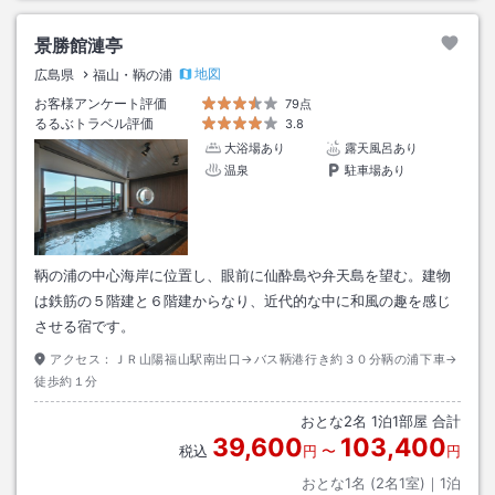
景勝館漣亭
地図
広島県
福山・鞆の浦
お客様アンケート評価
79点
るるぶトラベル評価
3.8
大浴場あり
露天風呂あり
温泉
駐車場あり
鞆の浦の中心海岸に位置し、眼前に仙酔島や弁天島を望む。建物
は鉄筋の５階建と６階建からなり、近代的な中に和風の趣を感じ
させる宿です。
アクセス：
ＪＲ山陽福山駅南出口→バス鞆港行き約３０分鞆の浦下車→
徒歩約１分
おとな
2
名
1
泊
1
部屋 合計
39,600
103,400
税込
円
〜
円
おとな1名 (
2
名1室)｜
1
泊