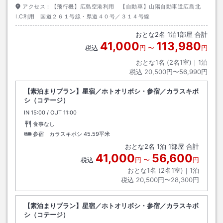
アクセス：
【飛行機】広島空港利用 【自動車】山陽自動車道広島北
I.C利用 国道２６１号線・県道４０号／３１４号線
おとな
2
名
1
泊
1
部屋 合計
41,000
113,980
税込
円
〜
円
おとな1名 (
2
名1室)｜
1
泊
税込
20,500円〜56,990円
【素泊まりプラン】星宿／ホトオリボシ・参宿／カラスキボ
シ（コテージ）
IN
チェックイン
15:00
/ OUT
チェックアウト
11:00
食事なし
参宿 カラスキボシ
45.59平米
おとな
2
名
1
泊
1
部屋 合計
41,000
56,600
税込
円
〜
円
おとな1名 (
2
名1室)｜
1
泊
税込
20,500円〜28,300円
【素泊まりプラン】星宿／ホトオリボシ・参宿／カラスキボ
シ（コテージ）