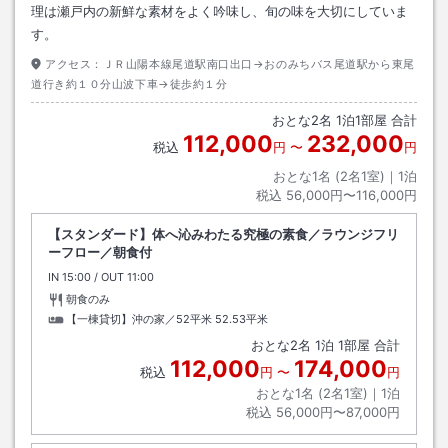
理は瀬戸内の新鮮な素材をよく吟味し、旬の味を大切にしていま
す。
アクセス：
ＪＲ山陽本線尾道駅南口出口→おのみちバス尾道駅から東尾
道行き約１０分山波下車→徒歩約１分
おとな
2
名
1
泊
1
部屋 合計
112,000
232,000
税込
円
〜
円
おとな1名 (
2
名1室)｜
1
泊
税込
56,000円〜116,000円
【スタンダード】体へ沁みわたる究極の素食／ラウンジフリ
ーフロー／朝食付
IN
チェックイン
15:00
/ OUT
チェックアウト
11:00
朝食のみ
【一棟貸切】沖の家／52平米
52.53平米
おとな
2
名
1
泊
1
部屋 合計
112,000
174,000
税込
円
〜
円
おとな1名 (
2
名1室)｜
1
泊
税込
56,000円〜87,000円