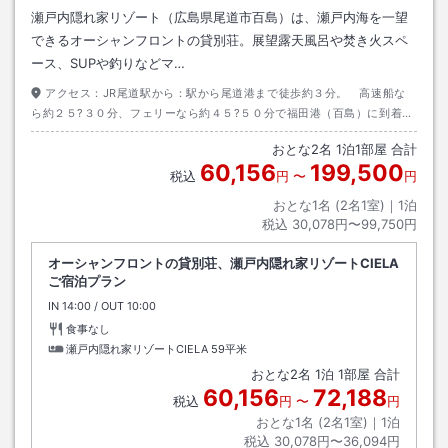
瀬戸内隠れ家リゾート（広島県尾道市百島）は、瀬戸内海を一望
できるオーシャンフロントの貸別荘。展望露天風呂や焚き火スペ
ース、SUPや釣りなどマ…
アクセス：
JR尾道駅から：駅から尾道港まで徒歩約３分。 高速船な
ら約２５?３０分、フェリーなら約４５?５０分で福田港（百島）に到着し
ます。 車で歌港から：歌港からフェリーで約３０分。 車で常石港か
おとな
2
名
1
泊
1
部屋 合計
ら：常石港から約１２分。
60,156
199,500
税込
円
〜
円
おとな1名 (
2
名1室)｜
1
泊
税込
30,078円〜99,750円
オーシャンフロントの貸別荘、瀬戸内隠れ家リゾートCIELA
ご宿泊プラン
IN
チェックイン
14:00
/ OUT
チェックアウト
10:00
食事なし
瀬戸内隠れ家リゾートCIELA
59平米
おとな
2
名
1
泊
1
部屋 合計
60,156
72,188
税込
円
〜
円
おとな1名 (
2
名1室)｜
1
泊
税込
30,078円〜36,094円