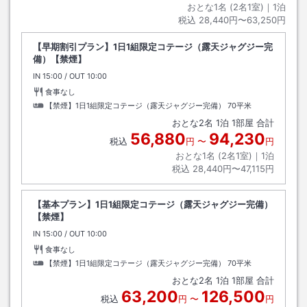
おとな1名 (
2
名1室)｜
1
泊
税込
28,440円〜63,250円
【早期割引プラン】1日1組限定コテージ（露天ジャグジー完
備）【禁煙】
IN
チェックイン
15:00
/ OUT
チェックアウト
10:00
食事なし
【禁煙】1日1組限定コテージ（露天ジャグジー完備）
70平米
おとな
2
名
1
泊
1
部屋 合計
56,880
94,230
税込
円
〜
円
おとな1名 (
2
名1室)｜
1
泊
税込
28,440円〜47,115円
【基本プラン】1日1組限定コテージ（露天ジャグジー完備）
【禁煙】
IN
チェックイン
15:00
/ OUT
チェックアウト
10:00
食事なし
【禁煙】1日1組限定コテージ（露天ジャグジー完備）
70平米
おとな
2
名
1
泊
1
部屋 合計
63,200
126,500
税込
円
〜
円