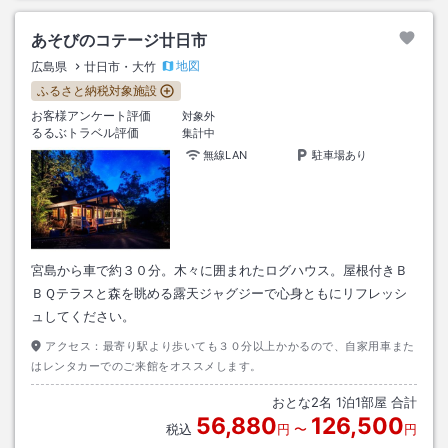
あそびのコテージ廿日市
地図
広島県
廿日市・大竹
ふるさと納税対象施設
お客様アンケート評価
対象外
るるぶトラベル評価
集計中
無線LAN
駐車場あり
宮島から車で約３０分。木々に囲まれたログハウス。屋根付きＢ
ＢＱテラスと森を眺める露天ジャグジーで心身ともにリフレッシ
ュしてください。
アクセス：
最寄り駅より歩いても３０分以上かかるので、自家用車また
はレンタカーでのご来館をオススメします。
おとな
2
名
1
泊
1
部屋 合計
56,880
126,500
税込
円
〜
円