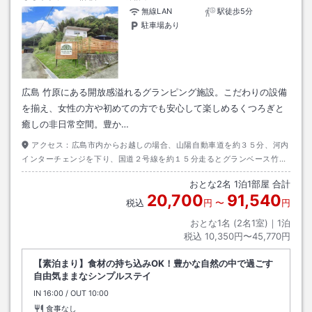
無線LAN
駅徒歩5分
駐車場あり
広島 竹原にある開放感溢れるグランピング施設。こだわりの設備
を揃え、女性の方や初めての方でも安心して楽しめるくつろぎと
癒しの非日常空間。豊か…
アクセス：
広島市内からお越しの場合、山陽自動車道を約３５分、河内
インターチェンジを下り、国道２号線を約１５分走るとグランベース竹原
に到着します。
おとな
2
名
1
泊
1
部屋 合計
20,700
91,540
税込
円
〜
円
おとな1名 (
2
名1室)｜
1
泊
税込
10,350円〜45,770円
【素泊まり】食材の持ち込みOK！豊かな自然の中で過ごす
自由気ままなシンプルステイ
IN
チェックイン
16:00
/ OUT
チェックアウト
10:00
食事なし