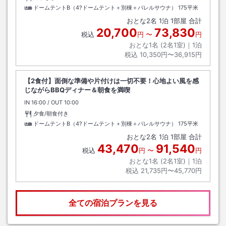
ドームテントB（4?ドームテント＋別棟＋バレルサウナ）
175平米
おとな
2
名
1
泊
1
部屋 合計
20,700
73,830
税込
円
〜
円
おとな1名 (
2
名1室)｜
1
泊
税込
10,350円〜36,915円
【2食付】面倒な準備や片付けは一切不要！心地よい風を感
じながらBBQディナー＆朝食を満喫
IN
チェックイン
16:00
/ OUT
チェックアウト
10:00
夕食/朝食付き
ドームテントB（4?ドームテント＋別棟＋バレルサウナ）
175平米
おとな
2
名
1
泊
1
部屋 合計
43,470
91,540
税込
円
〜
円
おとな1名 (
2
名1室)｜
1
泊
税込
21,735円〜45,770円
全ての宿泊プランを見る