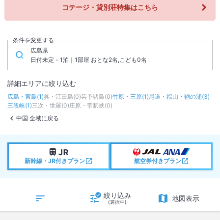
コテージ・貸別荘特集はこちら
条件を変更する
広島県
日付未定 - 1泊｜1部屋 おとな2名,こども0名
詳細エリアに絞り込む
広島・宮島
(
1
)
呉・江田島
(
0
)
芸予諸島
(
0
)
竹原・三原
(
1
)
尾道・福山・鞆の浦
(
3
)
三段峡
(
1
)
三次・世羅
(
0
)
庄原・帝釈峡
(
0
)
中国 全域に戻る
新幹線・JR付きプラン
航空券付きプラン
絞り込み
地図表示
(選択中)