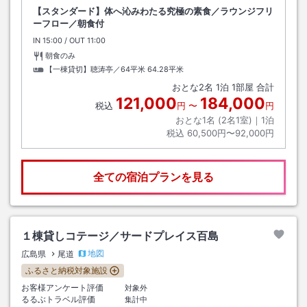
【スタンダード】体へ沁みわたる究極の素食／ラウンジフリ
ーフロー／朝食付
IN
チェックイン
15:00
/ OUT
チェックアウト
11:00
朝食のみ
【一棟貸切】聴涛亭／64平米
64.28平米
おとな
2
名
1
泊
1
部屋 合計
121,000
184,000
税込
円
〜
円
おとな1名 (
2
名1室)｜
1
泊
税込
60,500円〜92,000円
全ての宿泊プランを見る
１棟貸しコテージ／サードプレイス百島
地図
広島県
尾道
ふるさと納税対象施設
お客様アンケート評価
対象外
るるぶトラベル評価
集計中