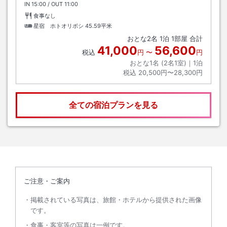
IN
チェックイン
15:00
/ OUT
チェックアウト
11:00
食事なし
星宿 ホトオリボシ
45.59平米
おとな
2
名
1
泊
1
部屋 合計
41,000
56,600
税込
円
〜
円
おとな1名 (
2
名1室)｜
1
泊
税込
20,500円〜28,300円
全ての宿泊プランを見る
ご注意・ご案内
掲載されている写真は、旅館・ホテルから提供された画像
です。
食事・客室等の写真は一例です。