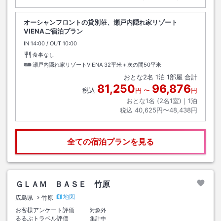
オーシャンフロントの貸別荘、瀬戸内隠れ家リゾート
VIENAご宿泊プラン
IN
チェックイン
14:00
/ OUT
チェックアウト
10:00
食事なし
瀬戸内隠れ家リゾートVIENA
32平米＋次の間50平米
おとな
2
名
1
泊
1
部屋 合計
81,250
96,876
税込
円
〜
円
おとな1名 (
2
名1室)｜
1
泊
税込
40,625円〜48,438円
全ての宿泊プランを見る
ＧＬＡＭ ＢＡＳＥ 竹原
地図
広島県
竹原
お客様アンケート評価
対象外
るるぶトラベル評価
集計中