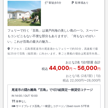
駅徒歩5分
駐車場あり
フェリーで行く「百島」は瀬戸内海の美しい島の一つ。スーパー
もコンビニもない不便な部分もありますが、「何もないのがい
い」これが百島の最大の魅力…
アクセス：
広島県尾道市の尾道港からフェリーで約50分，高速船で最
短25分で百島（福田港）に向かいます。車ごと乗船の場合は尾道市向島の
歌港より乗船ください。福山市の常石港からも百島に向かえます。（車ご
おとな
2
名
1
泊
1
部屋 合計
と乗船可能）百島までは約10分です。施設までの時間は車で5?10分、徒
44,000
56,000
歩20?30分くらいです（送迎はありません）。
税込
円
〜
円
おとな1名 (
2
名1室)｜
1
泊
税込
22,000円〜28,000円
尾道市の隠れ離島『百島』で1日1組限定一棟貸切コテージ
IN
チェックイン
14:00
/ OUT
チェックアウト
10:00
食事なし
サードプレイス百島／一棟貸しコテージ／2bed room
57平米