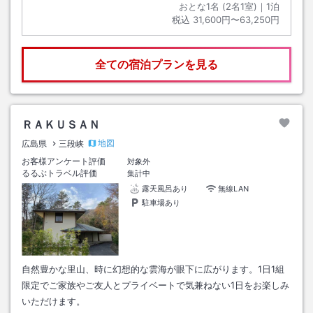
おとな1名 (
2
名1室)｜
1
泊
税込
31,600円〜63,250円
全ての宿泊プランを見る
ＲＡＫＵＳＡＮ
地図
広島県
三段峡
お客様アンケート評価
対象外
るるぶトラベル評価
集計中
露天風呂あり
無線LAN
駐車場あり
自然豊かな里山、時に幻想的な雲海が眼下に広がります。1日1組
限定でご家族やご友人とプライベートで気兼ねない1日をお楽しみ
いただけます。