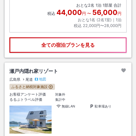
おとな
2
名
1
泊
1
部屋 合計
44,000
56,000
税込
円
〜
円
おとな1名 (
2
名1室)｜
1
泊
税込
22,000円〜28,000円
全ての宿泊プランを見る
瀬戸内隠れ家リゾート
地図
広島県
尾道
ふるさと納税対象施設
お客様アンケート評価
対象外
るるぶトラベル評価
集計中
無線LAN
駐車場あり