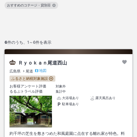
おすすめのコテージ・貸別荘
この絞り込み条件を解除
6
件のうち、
1～6
件を表示
Ｒｙｏｋａｎ尾道西山
地図
広島県
尾道
ふるさと納税対象施設
お客様アンケート評価
対象外
るるぶトラベル評価
集計中
大浴場あり
露天風呂あり
駐車場あり
約千坪の芝生を敷きつめた和風庭園に点在する離れ家が特色。料