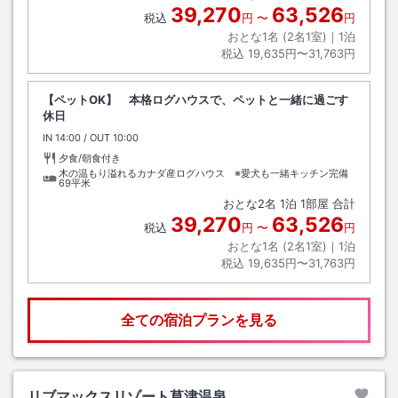
39,270
63,526
税込
円
〜
円
おとな1名 (
2
名1室)｜
1
泊
税込
19,635円〜31,763円
【ペットOK】 本格ログハウスで、ペットと一緒に過ごす
休日
IN
チェックイン
14:00
/ OUT
チェックアウト
10:00
夕食/朝食付き
木の温もり溢れるカナダ産ログハウス ※愛犬も一緒キッチン完備
69平米
おとな
2
名
1
泊
1
部屋 合計
39,270
63,526
税込
円
〜
円
おとな1名 (
2
名1室)｜
1
泊
税込
19,635円〜31,763円
全ての宿泊プランを見る
リブマックスリゾート草津温泉