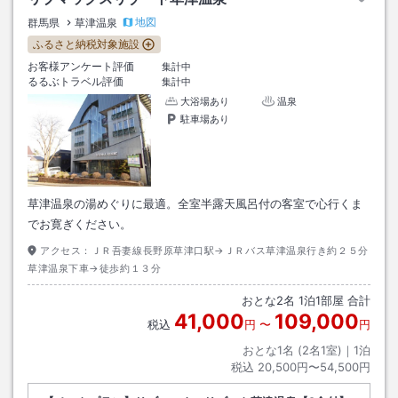
地図
群馬県
草津温泉
ふるさと納税対象施設
お客様アンケート評価
集計中
るるぶトラベル評価
集計中
大浴場あり
温泉
駐車場あり
草津温泉の湯めぐりに最適。全室半露天風呂付の客室で心行くま
でお寛ぎください。
アクセス：
ＪＲ吾妻線長野原草津口駅→ＪＲバス草津温泉行き約２５分
草津温泉下車→徒歩約１３分
おとな
2
名
1
泊
1
部屋 合計
41,000
109,000
税込
円
〜
円
おとな1名 (
2
名1室)｜
1
泊
税込
20,500円〜54,500円