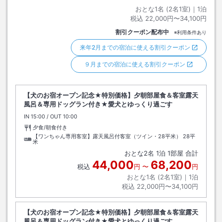
おとな1名 (
2
名1室)｜
1
泊
税込
22,000円〜34,100円
割引クーポン配布中
※利用条件あり
来年2月までの宿泊に使える割引クーポン
９月までの宿泊に使える割引クーポン
【犬のお宿オープン記念★特別価格】夕朝部屋食＆客室露天
風呂＆専用ドッグラン付き★愛犬とゆっくり過ごす
IN
チェックイン
15:00
/ OUT
チェックアウト
10:00
夕食/朝食付き
【ワンちゃん専用客室】露天風呂付客室（ツイン・28平米）
28平
米
おとな
2
名
1
泊
1
部屋 合計
44,000
68,200
税込
円
〜
円
おとな1名 (
2
名1室)｜
1
泊
税込
22,000円〜34,100円
【犬のお宿オープン記念★特別価格】夕朝部屋食＆客室露天
風呂＆専用ドッグラン付き★愛犬とゆっくり過ごす