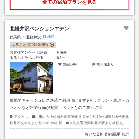
全ての宿泊プランを見る
北軽井沢ペンションエデン
地図
群馬県
北軽井沢
ふるさと納税対象施設
お客様アンケート評価
対象外
るるぶトラベル評価
集計中
無線LAN
駐車場あり
現地でキャッシュレス決済ご利用頂けます♪ドッグラン・卓球・カ
ラオケなど娯楽設備が充実！ペットとのご旅行に◎
アクセス：
■お車の方上信越自動車道軽井ICから約40分国道146号線北
軽井沢交差点より北へ150m右折。■公共交通機関軽井沢駅より草軽交通
バス40分、北軽井沢バス停下車徒歩1分※バスは15時台が最終となります
おとな
2
名
1
泊
1
部屋 合計