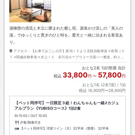
湯檜曽の清流と木立に囲まれた癒し宿。源泉かけ流しの「美人の
湯」でゆっくりと寛ぎのひと時を。愛犬と一緒に泊まれる客室あ
り。
アクセス：
【お車でおこしの方】新潟ＩＣより北陸自動車道→長岡ＪＣ
Ｔ→関越自動車道→水上ＩＣ 谷川岳ロープウェー方面へ一般道、約１０
分。【電車でおこしの方】JR東日本上越線水上（みなかみ）駅から無料送
おとな
2
名
1
泊
1
部屋 合計
迎あり。（14：20）完全予約制。前日までにお電話にて、ご予約をお願
33,800
57,800
いいたします。悪天候や交通渋滞等により遅れる場合もございますので、
税込
円
〜
円
ご了承ください。
おとな1名 (
2
名1室)｜
1
泊
税込
16,900円〜28,900円
【ペット同伴可】一日限定３組！わんちゃんも一緒♪カジュ
アルプラン《YUBISOコース》1泊2食
IN
チェックイン
15:00
/ OUT
チェックアウト
10:00
夕食/朝食付き
【ペット同伴可】洋室ツイン《大》32平米（禁煙）
32平米