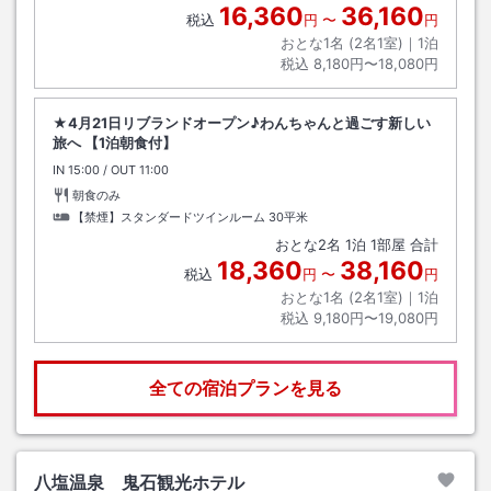
16,360
36,160
税込
円
〜
円
おとな1名 (
2
名1室)｜
1
泊
税込
8,180円〜18,080円
★4月21日リブランドオープン♪わんちゃんと過ごす新しい
旅へ 【1泊朝食付】
IN
チェックイン
15:00
/ OUT
チェックアウト
11:00
朝食のみ
【禁煙】スタンダードツインルーム
30平米
おとな
2
名
1
泊
1
部屋 合計
18,360
38,160
税込
円
〜
円
おとな1名 (
2
名1室)｜
1
泊
税込
9,180円〜19,080円
全ての宿泊プランを見る
八塩温泉 鬼石観光ホテル