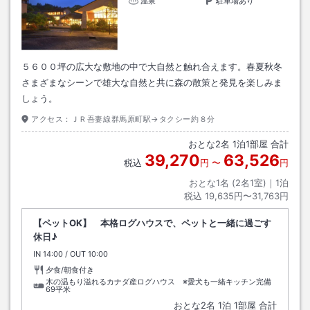
温泉
駐車場あり
５６００坪の広大な敷地の中で大自然と触れ合えます。春夏秋冬
さまざまなシーンで雄大な自然と共に森の散策と発見を楽しみま
しょう。
アクセス：
ＪＲ吾妻線群馬原町駅→タクシー約８分
おとな
2
名
1
泊
1
部屋 合計
39,270
63,526
税込
円
〜
円
おとな1名 (
2
名1室)｜
1
泊
税込
19,635円〜31,763円
【ペットOK】 本格ログハウスで、ペットと一緒に過ごす
休日♪
IN
チェックイン
14:00
/ OUT
チェックアウト
10:00
夕食/朝食付き
木の温もり溢れるカナダ産ログハウス ※愛犬も一緒キッチン完備
69平米
おとな
2
名
1
泊
1
部屋 合計