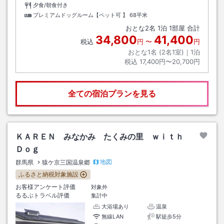
夕食/朝食付き
プレミアムドッグルーム【ペット可 】
68平米
おとな
2
名
1
泊
1
部屋 合計
34,800
41,400
税込
円
〜
円
おとな1名 (
2
名1室)｜
1
泊
税込
17,400円〜20,700円
全ての宿泊プランを見る
ＫＡＲＥＮ みなかみ たくみの里 ｗｉｔｈ
Ｄｏｇ
地図
群馬県
猿ケ京三国温泉郷
ふるさと納税対象施設
お客様アンケート評価
対象外
るるぶトラベル評価
集計中
大浴場あり
温泉
無線LAN
駅徒歩5分