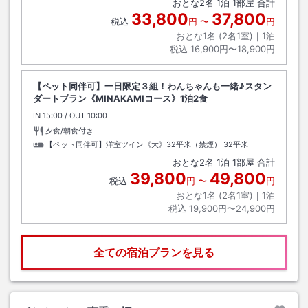
おとな
2
名
1
泊
1
部屋 合計
33,800
37,800
税込
円
〜
円
おとな1名 (
2
名1室)｜
1
泊
税込
16,900円〜18,900円
【ペット同伴可】一日限定３組！わんちゃんも一緒♪スタン
ダートプラン《MINAKAMIコース》1泊2食
IN
チェックイン
15:00
/ OUT
チェックアウト
10:00
夕食/朝食付き
【ペット同伴可】洋室ツイン《大》32平米（禁煙）
32平米
おとな
2
名
1
泊
1
部屋 合計
39,800
49,800
税込
円
〜
円
おとな1名 (
2
名1室)｜
1
泊
税込
19,900円〜24,900円
全ての宿泊プランを見る