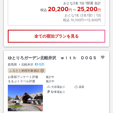
おとな
2
名
1
泊
1
部屋 合計
20,200
25,200
税込
円
〜
円
おとな1名 (
2
名1室)｜
1
泊
税込
10,100円〜12,600円
全ての宿泊プランを見る
ゆとりろガーデン北軽井沢 ｗｉｔｈ ＤＯＧＳ
地図
群馬県
北軽井沢
ふるさと納税対象施設
お客様アンケート評価
集計中
るるぶトラベル評価
集計中
大浴場あり
温泉
駐車場あり