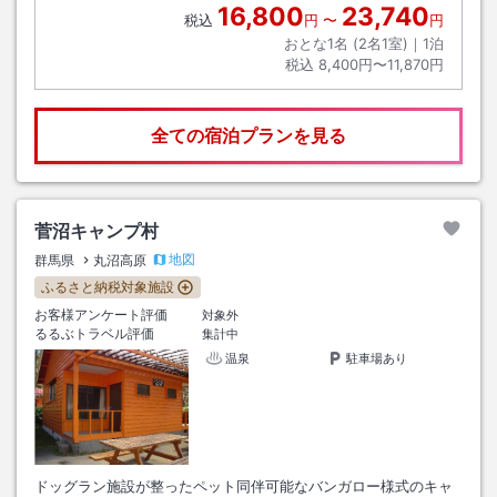
16,800
23,740
税込
円
〜
円
おとな1名 (
2
名1室)｜
1
泊
税込
8,400円〜11,870円
全ての宿泊プランを見る
菅沼キャンプ村
地図
群馬県
丸沼高原
ふるさと納税対象施設
お客様アンケート評価
対象外
るるぶトラベル評価
集計中
温泉
駐車場あり
ドッグラン施設が整ったペット同伴可能なバンガロー様式のキャ