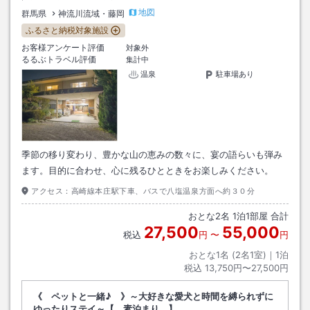
地図
群馬県
神流川流域・藤岡
ふるさと納税対象施設
お客様アンケート評価
対象外
るるぶトラベル評価
集計中
温泉
駐車場あり
季節の移り変わり、豊かな山の恵みの数々に、宴の語らいも弾み
ます。目的に合わせ、心に残るひとときをお楽しみください。
アクセス：
高崎線本庄駅下車、バスで八塩温泉方面へ約３０分
おとな
2
名
1
泊
1
部屋 合計
27,500
55,000
税込
円
〜
円
おとな1名 (
2
名1室)｜
1
泊
税込
13,750円〜27,500円
《 ペットと一緒♪ 》～大好きな愛犬と時間を縛られずに
ゆったりステイ～【 素泊まり 】