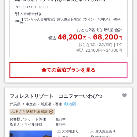
IN
チェックイン
15:00
/ OUT
チェックアウト
10:00
夕食/朝食付き
【ワンちゃん専用客室】露天風呂付客室（ツイン・40平米）
40平
米
おとな
2
名
1
泊
1
部屋 合計
46,200
68,200
税込
円
〜
円
おとな1名 (
2
名1室)｜
1
泊
税込
23,100円〜34,100円
全ての宿泊プランを見る
フォレストリゾート コニファーいわびつ
地図
群馬県
中之条・川原湯・吾妻
ふるさと納税対象施設
お客様アンケート評価
集計中
るるぶトラベル評価
集計中
大浴場あり
露天風呂あり