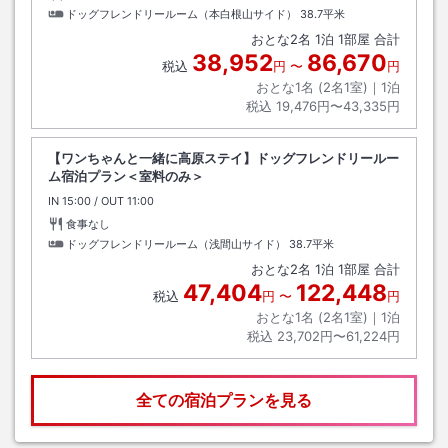
ドッグフレンドリールーム（本白根山サイド）
38.7平米
おとな
2
名
1
泊
1
部屋 合計
38,952
86,670
税込
円
〜
円
おとな1名 (
2
名1室)｜
1
泊
税込
19,476円〜43,335円
【ワンちゃんと一緒に高原ステイ】ドッグフレンドリールー
ム宿泊プラン＜室料のみ＞
IN
チェックイン
15:00
/ OUT
チェックアウト
11:00
食事なし
ドッグフレンドリールーム（浅間山サイド）
38.7平米
おとな
2
名
1
泊
1
部屋 合計
47,404
122,448
税込
円
〜
円
おとな1名 (
2
名1室)｜
1
泊
税込
23,702円〜61,224円
全ての宿泊プランを見る