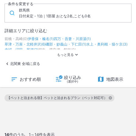
条件を変更する
群馬県
日付未定 - 1泊｜1部屋 おとな2名,こども0名
詳細エリアに絞り込む
前橋・高崎
(
0
)
伊香保・榛名
(
1
)
四万・吾妻・川原湯
(
1
)
草津・万座・北軽井沢
(
6
)
磯部・妙義山・下仁田
(
1
)
水上・奥利根・猿ケ京
(
3
)
赤城・沼田・尾瀬
(
2
)
桐生・渡良瀬・館林
(
0
)
北関東 全域に戻る
絞り込み
おすすめ順
地図表示
(選択中)
【ペットと泊まれる宿】ペットと泊まれるプラン（ペット対応可）
この絞り込み条件を解除
14
件のうち、
1～14
件を表示