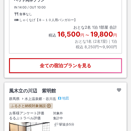
ペット同伴プラン
IN
チェックイン
14:00
/ OUT
チェックアウト
10:00
食事なし
しゃくなげ【８～１０人用バンガロー】
おとな
2
名
1
泊
1
部屋 合計
16,500
19,800
税込
円
〜
円
おとな1名 (
2
名1室)｜
1
泊
税込
8,250円〜9,900円
全ての宿泊プランを見る
風木立の川辺 紫明館
地図
群馬県
水上温泉郷・谷川岳
ふるさと納税対象施設
お客様アンケート評価
対象外
るるぶトラベル評価
集計中
駅徒歩5分