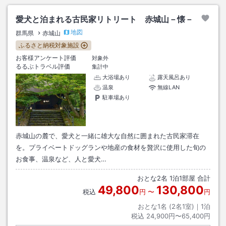
愛犬と泊まれる古民家リトリート 赤城山－懐－
地図
群馬県
赤城山
ふるさと納税対象施設
お客様アンケート評価
対象外
るるぶトラベル評価
集計中
大浴場あり
露天風呂あり
温泉
無線LAN
駐車場あり
赤城山の麓で、愛犬と一緒に雄大な自然に囲まれた古民家滞在
を。プライベートドッグランや地産の食材を贅沢に使用した旬の
お食事、温泉など、人と愛犬…
おとな
2
名
1
泊
1
部屋 合計
49,800
130,800
税込
円
〜
円
おとな1名 (
2
名1室)｜
1
泊
税込
24,900円〜65,400円