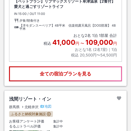
【ペットプラン】リブマックスリゾート草津温泉【2食付】
愛犬と過ごすリゾートライフ
IN
チェックイン
15:00
/ OUT
チェックアウト
11:00
夕食/朝食付き
【洋モダンスーペリア】48平米 信楽焼露天風呂【DOG部屋】
48
平米
おとな
2
名
1
泊
1
部屋 合計
41,000
109,000
税込
円
〜
円
おとな1名 (
2
名1室)｜
1
泊
税込
20,500円〜54,500円
全ての宿泊プランを見る
浅間リゾート・イン
地図
群馬県
北軽井沢
ふるさと納税対象施設
お客様アンケート評価
集計中
るるぶトラベル評価
集計中