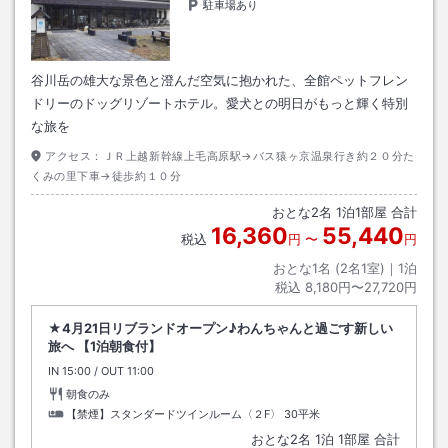
駐車場あり
谷川岳の雄大な景色と澄んだ空気に抱かれた、全館ペットフレン
ドリーのドッグリゾートホテル。愛犬との明日がもっと輝く特別
な旅を
アクセス：
ＪＲ上越新幹線上毛高原駅→バス猿ヶ京温泉行き約２０分た
くみの里下車→徒歩約１０分
おとな
2
名
1
泊
1
部屋 合計
16,360
55,440
税込
円
〜
円
おとな1名 (
2
名1室)｜
1
泊
税込
8,180円〜27,720円
★4月21日リブランドオープン♪わんちゃんと過ごす新しい
旅へ 【1泊朝食付】
IN
チェックイン
15:00
/ OUT
チェックアウト
11:00
朝食のみ
【禁煙】スタンダードツインルーム〈２F〉
30平米
おとな
2
名
1
泊
1
部屋 合計