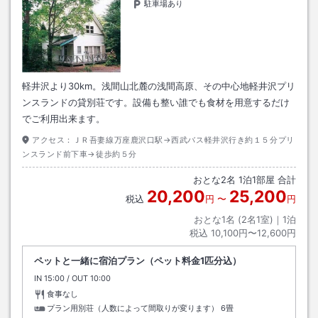
駐車場あり
軽井沢より30km。浅間山北麓の浅間高原、その中心地軽井沢プリ
ンスランドの貸別荘です。設備も整い誰でも食材を用意するだけ
でご利用出来ます。
アクセス：
ＪＲ吾妻線万座鹿沢口駅→西武バス軽井沢行き約１５分プリ
ンスランド前下車→徒歩約５分
おとな
2
名
1
泊
1
部屋 合計
20,200
25,200
税込
円
〜
円
おとな1名 (
2
名1室)｜
1
泊
税込
10,100円〜12,600円
ペットと一緒に宿泊プラン（ペット料金1匹分込）
IN
チェックイン
15:00
/ OUT
チェックアウト
10:00
食事なし
プラン用別荘（人数によって間取りが変ります）
6畳