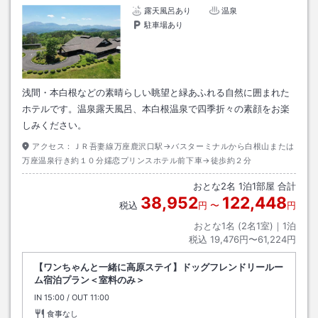
露天風呂あり
温泉
駐車場あり
浅間・本白根などの素晴らしい眺望と緑あふれる自然に囲まれた
ホテルです。温泉露天風呂、本白根温泉で四季折々の素顔をお楽
しみください。
アクセス：
ＪＲ吾妻線万座鹿沢口駅→バスターミナルから白根山または
万座温泉行き約１０分嬬恋プリンスホテル前下車→徒歩約２分
おとな
2
名
1
泊
1
部屋 合計
38,952
122,448
税込
円
〜
円
おとな1名 (
2
名1室)｜
1
泊
税込
19,476円〜61,224円
【ワンちゃんと一緒に高原ステイ】ドッグフレンドリールー
ム宿泊プラン＜室料のみ＞
IN
チェックイン
15:00
/ OUT
チェックアウト
11:00
食事なし