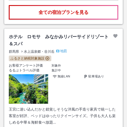
全ての宿泊プランを見る
ホテル ロモサ みなかみリバーサイドリゾート
＆スパ
地図
群馬県
水上温泉郷・谷川岳
ふるさと納税対象施設
お客様アンケート評価
対象外
るるぶトラベル評価
集計中
無線LAN
駐車場あり
王宮に迷い込んだかと錯覚しそうな洋風の手造り家具で統一した
客室が好評、ベッドはゆったりクイーンサイズ。子供も大人も楽
しめる中華＆海鮮食べ放題…