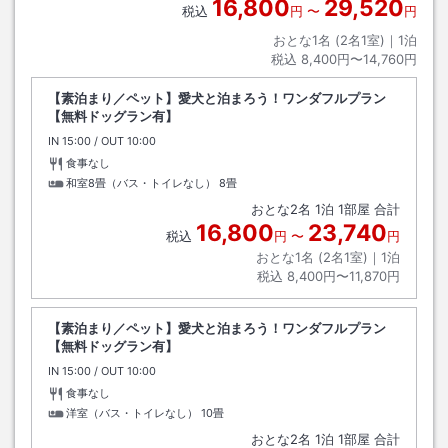
16,800
29,520
税込
円
〜
円
おとな1名 (
2
名1室)｜
1
泊
税込
8,400円〜14,760円
【素泊まり／ペット】愛犬と泊まろう！ワンダフルプラン
【無料ドッグラン有】
IN
チェックイン
15:00
/ OUT
チェックアウト
10:00
食事なし
和室8畳（バス・トイレなし）
8畳
おとな
2
名
1
泊
1
部屋 合計
16,800
23,740
税込
円
〜
円
おとな1名 (
2
名1室)｜
1
泊
税込
8,400円〜11,870円
【素泊まり／ペット】愛犬と泊まろう！ワンダフルプラン
【無料ドッグラン有】
IN
チェックイン
15:00
/ OUT
チェックアウト
10:00
食事なし
洋室（バス・トイレなし）
10畳
おとな
2
名
1
泊
1
部屋 合計