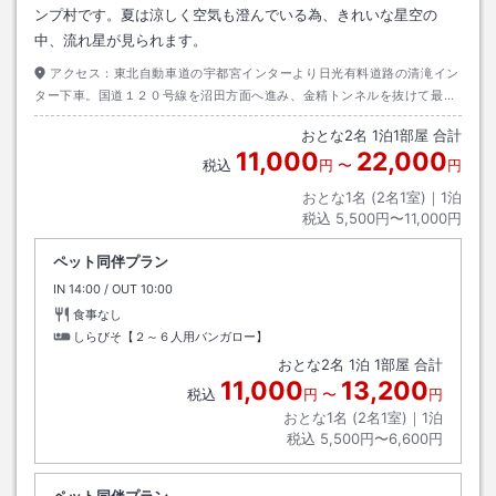
ンプ村です。夏は涼しく空気も澄んでいる為、きれいな星空の
中、流れ星が見られます。
アクセス：
東北自動車道の宇都宮インターより日光有料道路の清滝イン
ター下車。国道１２０号線を沼田方面へ進み、金精トンネルを抜けて最初
の施設。国道１２０号線清滝から約４５分。
おとな
2
名
1
泊
1
部屋 合計
11,000
22,000
税込
円
〜
円
おとな1名 (
2
名1室)｜
1
泊
税込
5,500円〜11,000円
ペット同伴プラン
IN
チェックイン
14:00
/ OUT
チェックアウト
10:00
食事なし
しらびそ【２～６人用バンガロー】
おとな
2
名
1
泊
1
部屋 合計
11,000
13,200
税込
円
〜
円
おとな1名 (
2
名1室)｜
1
泊
税込
5,500円〜6,600円