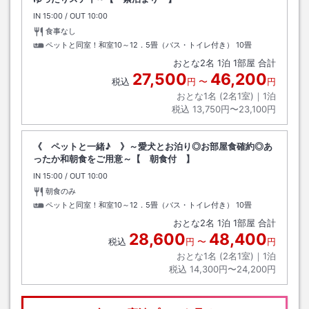
IN
チェックイン
15:00
/ OUT
チェックアウト
10:00
食事なし
ペットと同室！和室10～12．5畳（バス・トイレ付き）
10畳
おとな
2
名
1
泊
1
部屋 合計
27,500
46,200
税込
円
〜
円
おとな1名 (
2
名1室)｜
1
泊
税込
13,750円〜23,100円
《 ペットと一緒♪ 》～愛犬とお泊り◎お部屋食確約◎あ
ったか和朝食をご用意～【 朝食付 】
IN
チェックイン
15:00
/ OUT
チェックアウト
10:00
朝食のみ
ペットと同室！和室10～12．5畳（バス・トイレ付き）
10畳
おとな
2
名
1
泊
1
部屋 合計
28,600
48,400
税込
円
〜
円
おとな1名 (
2
名1室)｜
1
泊
税込
14,300円〜24,200円