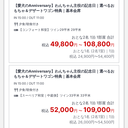
【愛犬のAnniversary】わんちゃん主役の記念日｜選べるお
もちゃ＆デザートワゴン特典｜基本会席
IN
チェックイン
15:00
/ OUT
チェックアウト
11:00
夕食/朝食付き
【コンフォート和室】ツイン29平米
29平米
おとな
2
名
1
泊
1
部屋 合計
49,800
108,800
税込
円
〜
円
おとな1名 (
2
名1室)｜
1
泊
税込
24,900円〜54,400円
【愛犬のAnniversary】わんちゃん主役の記念日｜選べるお
もちゃ＆デザートワゴン特典｜基本会席
IN
チェックイン
15:00
/ OUT
チェックアウト
11:00
夕食/朝食付き
【スーペリア和室｜中庭側】ツイン33平米
33平米
おとな
2
名
1
泊
1
部屋 合計
52,000
109,000
税込
円
〜
円
おとな1名 (
2
名1室)｜
1
泊
税込
26,000円〜54,500円