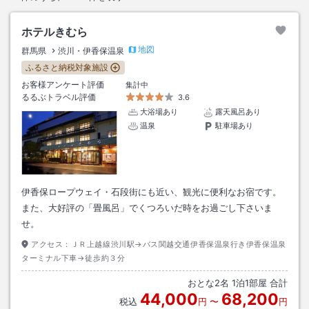
ホテルきむら
地図
群馬県
渋川・伊香保温泉
ふるさと納税対象施設
お客様アンケート評価
集計中
るるぶトラベル評価
3.6
大浴場あり
露天風呂あり
温泉
駐車場あり
伊香保ロープウェイ・石段街にも近い、観光に便利なお宿です。
また、大好評の「畳風呂」でくつろいだ時をお過ごし下さいま
せ。
アクセス：
ＪＲ上越線渋川駅→バス関越交通伊香保温泉行き伊香保温泉
ターミナル下車→徒歩約３分
おとな
2
名
1
泊
1
部屋 合計
44,000
68,200
税込
円
〜
円