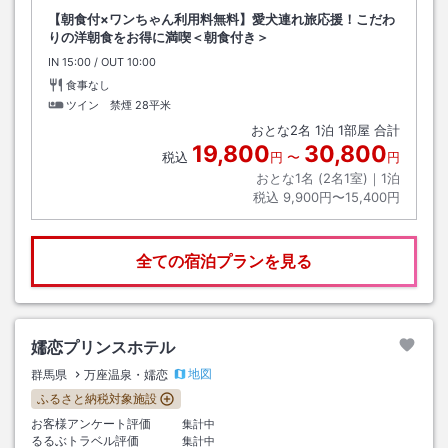
【朝食付×ワンちゃん利用料無料】愛犬連れ旅応援！こだわ
りの洋朝食をお得に満喫＜朝食付き＞
IN
チェックイン
15:00
/ OUT
チェックアウト
10:00
食事なし
ツイン 禁煙
28平米
おとな
2
名
1
泊
1
部屋 合計
19,800
30,800
税込
円
〜
円
おとな1名 (
2
名1室)｜
1
泊
税込
9,900円〜15,400円
全ての宿泊プランを見る
嬬恋プリンスホテル
地図
群馬県
万座温泉・嬬恋
ふるさと納税対象施設
お客様アンケート評価
集計中
るるぶトラベル評価
集計中