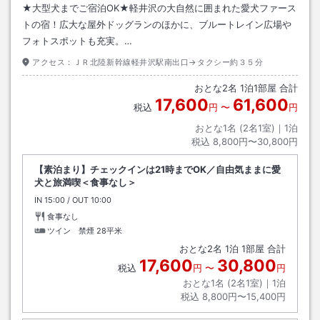
★大型犬までご宿泊OK★軽井沢の大自然に囲まれた愛犬ファース
トの宿！広大な屋外ドッグランのほかに、ブルートレイン広場や
フォトスポットも充実。…
アクセス：
ＪＲ北陸新幹線軽井沢駅南出口→タクシー約３５分
おとな
2
名
1
泊
1
部屋 合計
17,600
61,600
税込
円
〜
円
おとな1名 (
2
名1室)｜
1
泊
税込
8,800円〜30,800円
【素泊まり】チェックインは21時までOK／自由気ままに愛
犬と旅満喫＜食事なし＞
IN
チェックイン
15:00
/ OUT
チェックアウト
10:00
食事なし
ツイン 禁煙
28平米
おとな
2
名
1
泊
1
部屋 合計
17,600
30,800
税込
円
〜
円
おとな1名 (
2
名1室)｜
1
泊
税込
8,800円〜15,400円