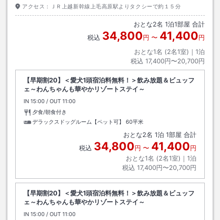
アクセス：
ＪＲ上越新幹線上毛高原駅よりタクシーで約１５分
おとな
2
名
1
泊
1
部屋 合計
34,800
41,400
税込
円
〜
円
おとな1名 (
2
名1室)｜
1
泊
税込
17,400円〜20,700円
【早期割20】＜愛犬1頭宿泊料無料！＞飲み放題＆ビュッフ
ェ～わんちゃんも華やかリゾートステイ～
IN
チェックイン
15:00
/ OUT
チェックアウト
11:00
夕食/朝食付き
デラックスドッグルーム【ペット可】
60平米
おとな
2
名
1
泊
1
部屋 合計
34,800
41,400
税込
円
〜
円
おとな1名 (
2
名1室)｜
1
泊
税込
17,400円〜20,700円
【早期割20】＜愛犬1頭宿泊料無料！＞飲み放題＆ビュッフ
ェ～わんちゃんも華やかリゾートステイ～
IN
チェックイン
15:00
/ OUT
チェックアウト
11:00