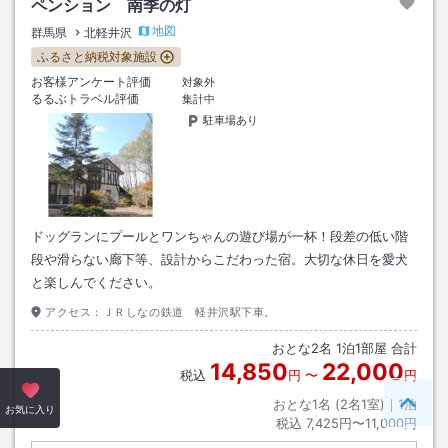
ペンション 南季の灯
地図
群馬県
北軽井沢
ふるさと納税対象施設
お客様アンケート評価
対象外
るるぶトラベル評価
集計中
駐車場あり
ドッグランにプールとワンちゃんの遊び場が一杯！段差の低い階
段や滑らない廊下等、設計からこだわった宿。大切な休日を愛犬
と楽しんでください。
アクセス：
ＪＲしなの鉄道 軽井沢駅下車。
おとな
2
名
1
泊
1
部屋 合計
14,850
22,000
税込
円
〜
円
おとな1名 (
2
名1室)｜
1
泊
ペー
お気に入り
税込
7,425円〜11,000円