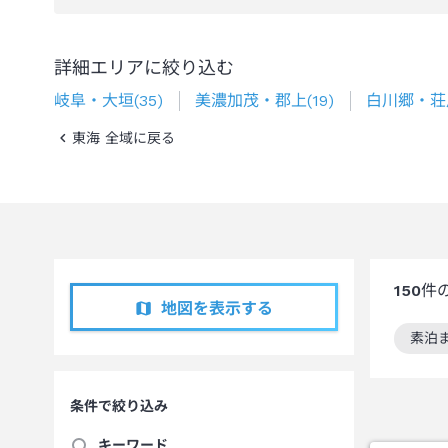
詳細エリアに絞り込む
岐阜・大垣
(
35
)
美濃加茂・郡上
(
19
)
白川郷・荘
東海 全域に戻る
150
件
地図を表示する
素泊
この
条件で絞り込み
キーワード