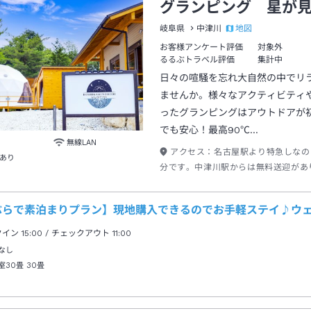
グランピング 星が
地図
岐阜県
中津川
お客様アンケート評価
対象外
るるぶトラベル評価
集計中
日々の喧騒を忘れ大自然の中でリ
ませんか。様々なアクティビティ
ったグランピングはアウトドアが
でも安心！最高90℃…
無線LAN
アクセス：
名古屋駅より特急しなの
あり
分です。中津川駅からは無料送迎があ
で、事前に電車の到着時間をご連絡く
せ。
ぶらで素泊まりプラン】現地購入できるのでお手軽ステイ♪ウ
クイン
15:00
/ チェックアウト
11:00
なし
室30畳
30畳