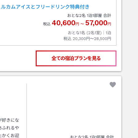
ェルカムアイスとフリードリンク特典付き
おとな
2
名
1
泊
1
部屋 合計
40,600
57,000
税込
円
〜
円
おとな1名 (
2
名1室)｜
1
泊
税込
20,300円〜28,500円
全ての宿泊プランを見る
が好きにな
あふれるや
たかくお迎
おとな
2
名
1
泊
1
部屋 合計