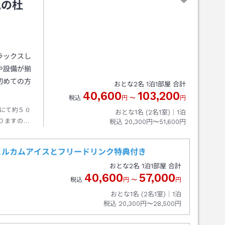
見の杜
ラックスし
や設備が揃
初めての方
おとな
2
名
1
泊
1
部屋 合計
40,600
103,200
税込
円
〜
円
にて約５０
おとな1名 (
2
名1室)｜
1
泊
りますの
税込
20,300円〜51,600円
ださいま
ェルカムアイスとフリードリンク特典付き
おとな
2
名
1
泊
1
部屋 合計
40,600
57,000
税込
円
〜
円
おとな1名 (
2
名1室)｜
1
泊
税込
20,300円〜28,500円