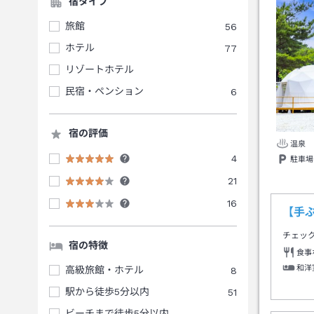
宿タイプ
旅館
56
ホテル
77
リゾートホテル
民宿・ペンション
6
宿の評価
温泉
4
駐車場
21
16
【手
チェッ
宿の特徴
食事
和洋
高級旅館・ホテル
8
駅から徒歩5分以内
51
ビーチまで徒歩5分以内