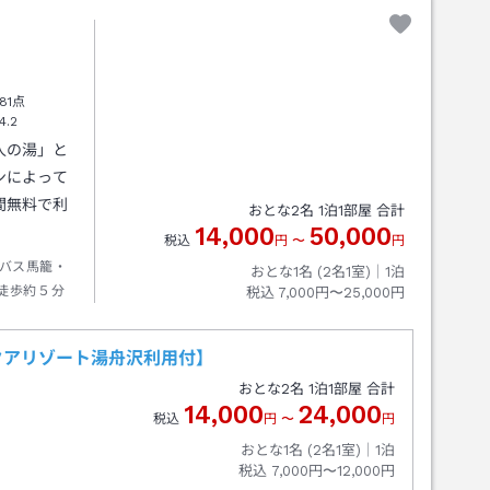
81点
4.2
人の湯」と
ンによって
間無料で利
おとな
2
名
1
泊
1
部屋 合計
14,000
50,000
税込
円
〜
円
バス馬籠・
おとな1名 (
2
名1室)｜
1
泊
徒歩約５分
税込
7,000円〜25,000円
クアリゾート湯舟沢利用付】
おとな
2
名
1
泊
1
部屋 合計
14,000
24,000
税込
円
〜
円
おとな1名 (
2
名1室)｜
1
泊
税込
7,000円〜12,000円