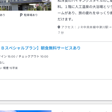
和洋食のバイキングスタイルのご
料。１階に人工温泉の大浴場とリ
ームがあり、旅の疲れをゆっくり
あり
駐車場あり
だけます。
アクセス：
ＪＲ中央本線中津川駅→
７分
ＴＢスペシャルプラン】朝食無料サービスあり
クイン
15:00
/ チェックアウト
10:00
なし
ン 喫煙
15平米