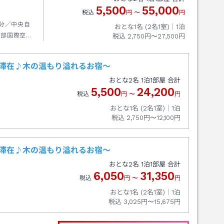
5,500
55,000
税込
円
〜
円
7分／中央自
おとな1名 (
2
名1室)｜
1
泊
中部国際空港
税込
2,750円〜27,500円
に滞在♪木の温もり溢れるお宿～
おとな
2
名
1
泊
1
部屋 合計
5,500
24,200
税込
円
〜
円
おとな1名 (
2
名1室)｜
1
泊
税込
2,750円〜12,100円
に滞在♪木の温もり溢れるお宿～
おとな
2
名
1
泊
1
部屋 合計
6,050
31,350
税込
円
〜
円
おとな1名 (
2
名1室)｜
1
泊
税込
3,025円〜15,675円