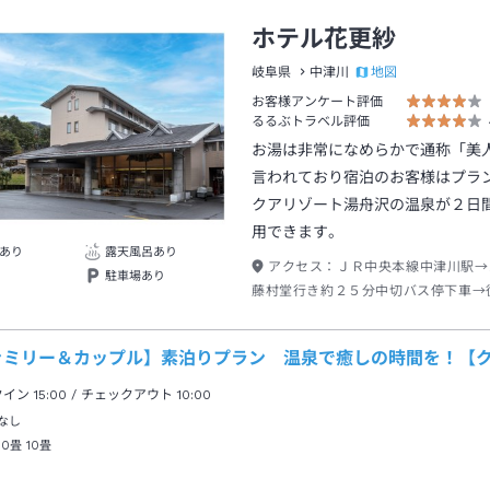
ホテル花更紗
地図
岐阜県
中津川
お客様アンケート評価
るるぶトラベル評価
お湯は非常になめらかで通称「美
言われており宿泊のお客様はプラ
クアリゾート湯舟沢の温泉が２日
用できます。
あり
露天風呂あり
アクセス：
ＪＲ中央本線中津川駅→
駐車場あり
藤村堂行き約２５分中切バス停下車→
ァミリー＆カップル】素泊りプラン 温泉で癒しの時間を！【
クイン
15:00
/ チェックアウト
10:00
なし
10畳
10畳