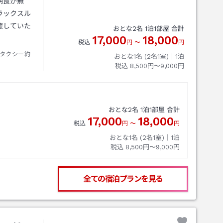
朝食が無
ラックスル
癒していた
おとな
2
名
1
泊
1
部屋 合計
17,000
18,000
税込
円
〜
円
タクシー約
おとな1名 (
2
名1室)｜
1
泊
税込
8,500円〜9,000円
おとな
2
名
1
泊
1
部屋 合計
17,000
18,000
税込
円
〜
円
おとな1名 (
2
名1室)｜
1
泊
税込
8,500円〜9,000円
全ての宿泊プランを見る