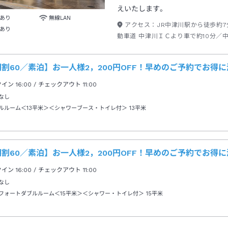
えいたします。
あり
無線LAN
アクセス：
JR中津川駅から徒歩約
あり
動車道 中津川ＩＣより車で約10分／
より車で約1時間40分
割60／素泊】お一人様2，200円OFF！早めのご予約でお得
クイン
16:00
/ チェックアウト
11:00
なし
ルルーム＜13平米＞＜シャワーブース・トイレ付＞
13平米
割60／素泊】お一人様2，200円OFF！早めのご予約でお得
クイン
16:00
/ チェックアウト
11:00
なし
フォートダブルルーム＜15平米＞＜シャワー・トイレ付＞
15平米