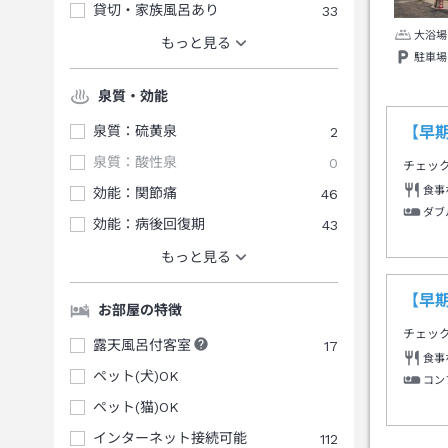
貸切・家族風呂あり
33
大浴場
もっと見る
駐車場
泉質・効能
泉質：硫黄泉
2
【早期
泉質：酸性泉
0
チェッ
食事
効能：関節痛
46
ダブ
効能：病後回復期
43
もっと見る
【早期
お部屋の特徴
チェッ
露天風呂付客室
17
食事
ペット(犬)OK
コン
ペット(猫)OK
インターネット接続可能
112