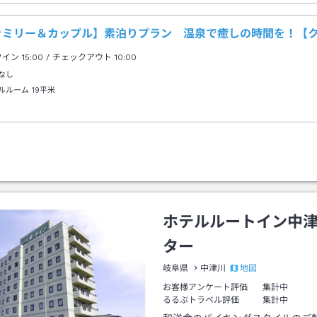
ァミリー＆カップル】素泊りプラン 温泉で癒しの時間を！【
クイン
15:00
/ チェックアウト
10:00
なし
ルルーム
19平米
ホテルルートイン中
ター
地図
岐阜県
中津川
お客様アンケート評価
集計中
るるぶトラベル評価
集計中