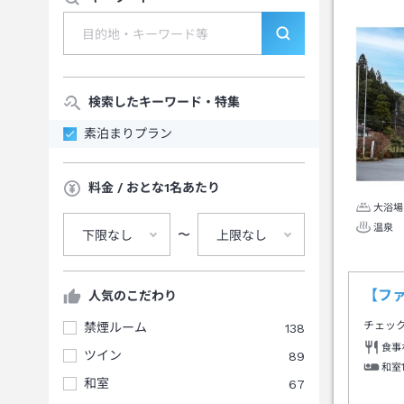
検索したキーワード・特集
素泊まりプラン
料金 / おとな1名あたり
大浴場
温泉
〜
下限なし
上限なし
【フ
人気のこだわり
チェッ
禁煙ルーム
138
食事
ツイン
89
和室
和室
67