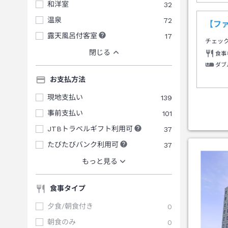
和洋室
32
温泉
72
【フ
露天風呂付客室
17
チェッ
閉じる
食事
ダブ
お支払方法
現地支払い
139
事前支払い
101
JTBトラベルギフト利用可
37
たびたびバンク利用可
37
もっと見る
食事タイプ
夕食/朝食付き
0
朝食のみ
0