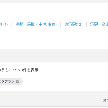
川
(
1
)
恵那・馬籠・中津川
(
19
)
奥飛騨
(
12
)
飛騨・高
のうち、
1～20
件を表示
まりプラン
絞り込み条件を解除
お