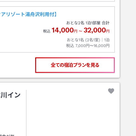
クアリゾート湯舟沢利用付】
おとな
2
名
1
泊
1
部屋 合計
14,000
32,000
税込
円
〜
円
おとな1名 (
2
名1室)｜
1
泊
税込
7,000円〜16,000円
全ての宿泊プランを見る
津川イン