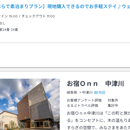
ぶらで素泊まりプラン】現地購入できるのでお手軽ステイ♪ウ
クイン
15:00
/ チェックアウト
11:00
なし
室24畳
24畳
お宿Ｏｎｎ 中津川
地図
岐阜県
中津川
お客様アンケート評価
対象外
るるぶトラベル評価
集計中
お宿Ｏｎｎ中津川は「この町と旅
る」をコンセプトに、木の温もり
すらぎの空間で、みなさまをあた