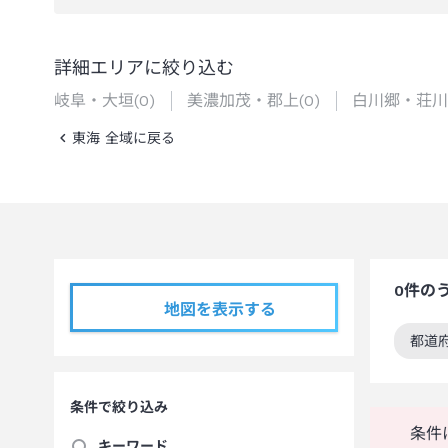
詳細エリアに絞り込む
岐阜・大垣
(
0
)
美濃加茂・郡上
(
0
)
白川郷・荘川
東海 全域に戻る
0
件の
地図を表示する
都道
この
条件で絞り込み
条件
キーワード