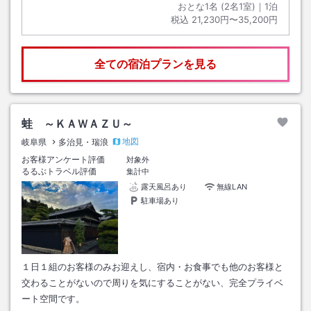
おとな1名 (
2
名1室)｜
1
泊
税込
21,230円〜35,200円
全ての宿泊プランを見る
蛙 ～ＫＡＷＡＺＵ～
地図
岐阜県
多治見・瑞浪
お客様アンケート評価
対象外
るるぶトラベル評価
集計中
露天風呂あり
無線LAN
駐車場あり
１日１組のお客様のみお迎えし、宿内・お食事でも他のお客様と
交わることがないので周りを気にすることがない、完全プライベ
ート空間です。