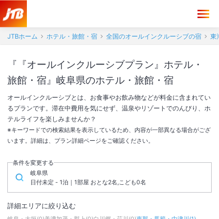
JTBホーム
ホテル・旅館・宿
全国のオールインクルーシブの宿
東
『『オールインクルーシブプラン』ホテル・
旅館・宿』岐阜県のホテル・旅館・宿
オールインクルーシブとは、お食事やお飲み物などが料金に含まれてい
るプランです。滞在中費用を気にせず、温泉やリゾートでのんびり、ホ
テルライフを楽しみませんか？
※キーワードでの検索結果を表示しているため、内容が一部異なる場合がござ
います。詳細は、プラン詳細ページをご確認ください。
条件を変更する
岐阜県
日付未定 - 1泊｜1部屋 おとな2名,こども0名
詳細エリアに絞り込む
岐阜・大垣
(
0
)
美濃加茂・郡上
(
0
)
白川郷・荘川
(
0
)
恵那・馬籠・中津川
(
1
)