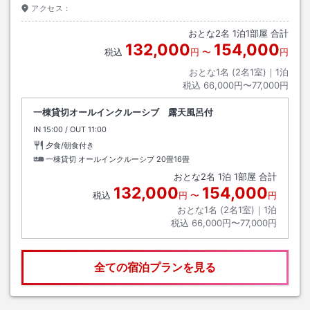
アクセス：
おとな
2
名
1
泊
1
部屋 合計
132,000
154,000
税込
円
〜
円
おとな1名 (
2
名1室)｜
1
泊
税込
66,000円〜77,000円
一棟貸切オールインクルーシブ 露天風呂付
IN
チェックイン
15:00
/ OUT
チェックアウト
11:00
夕食/朝食付き
一棟貸切 オールインクルーシブ
20畳16畳
おとな
2
名
1
泊
1
部屋 合計
132,000
154,000
税込
円
〜
円
おとな1名 (
2
名1室)｜
1
泊
税込
66,000円〜77,000円
全ての宿泊プランを見る