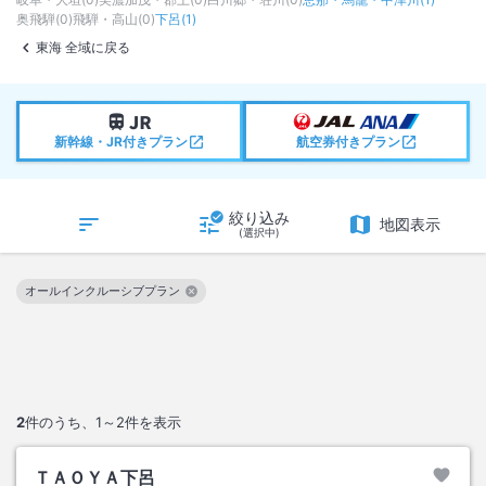
奥飛騨
(
0
)
飛騨・高山
(
0
)
下呂
(
1
)
東海 全域に戻る
新幹線・JR付きプラン
航空券付きプラン
絞り込み
地図表示
(選択中)
オールインクルーシブプラン
この絞り込み条件を解除
2
件のうち、
1～2
件を表示
ＴＡＯＹＡ下呂