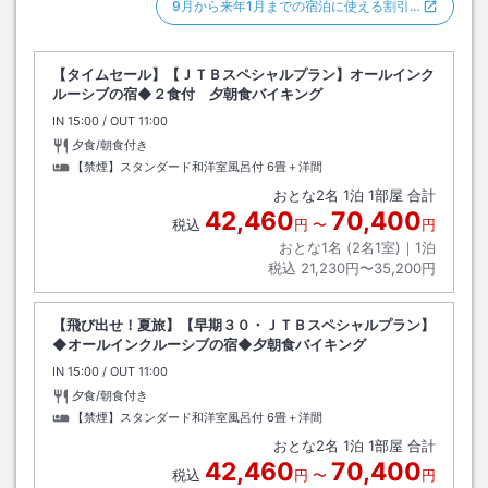
9月から来年1月までの宿泊に使える割引…
【タイムセール】【ＪＴＢスペシャルプラン】オールインク
ルーシブの宿◆２食付 夕朝食バイキング
IN
チェックイン
15:00
/ OUT
チェックアウト
11:00
夕食/朝食付き
【禁煙】スタンダード和洋室風呂付
6畳＋洋間
おとな
2
名
1
泊
1
部屋 合計
42,460
70,400
税込
円
〜
円
おとな1名 (
2
名1室)｜
1
泊
税込
21,230円〜35,200円
【飛び出せ！夏旅】【早期３０・ＪＴＢスペシャルプラン】
◆オールインクルーシブの宿◆夕朝食バイキング
IN
チェックイン
15:00
/ OUT
チェックアウト
11:00
夕食/朝食付き
【禁煙】スタンダード和洋室風呂付
6畳＋洋間
おとな
2
名
1
泊
1
部屋 合計
42,460
70,400
税込
円
〜
円