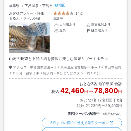
地図
岐阜県
下呂温泉・下呂市
お客様アンケート評価
84点
るるぶトラベル評価
集計中
大浴場あり
露天風呂あり
温泉
駐車場あり
山河の眺望と下呂の湯を贅沢に楽しむ温泉リゾートホテル
アクセス：
中部国際空港→ＪＲ東海道線名古屋駅下車→ＪＲ高山本線約
１００分下呂駅下車→徒歩約３０分またはタクシー約１０分
おとな
2
名
1
泊
1
部屋 合計
42,460
78,800
税込
円
〜
円
おとな1名 (
2
名1室)｜
1
泊
税込
21,230円〜39,400円
割引クーポン配布中
※利用条件あり
8月までの宿泊に使える割引クーポン