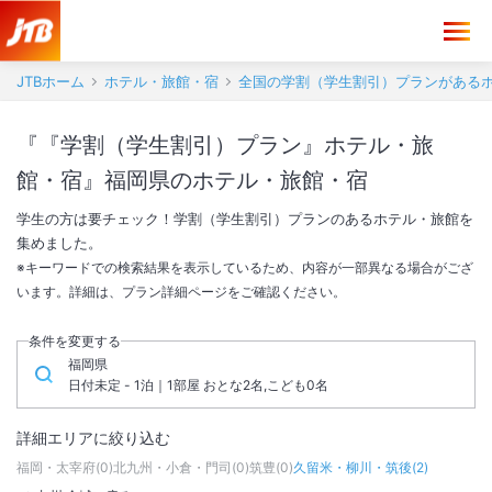
JTBホーム
ホテル・旅館・宿
全国の学割（学生割引）プランがある
『『学割（学生割引）プラン』ホテル・旅
館・宿』福岡県のホテル・旅館・宿
学生の方は要チェック！学割（学生割引）プランのあるホテル・旅館を
集めました。
※キーワードでの検索結果を表示しているため、内容が一部異なる場合がござ
います。詳細は、プラン詳細ページをご確認ください。
条件を変更する
福岡県
日付未定 - 1泊｜1部屋 おとな2名,こども0名
詳細エリアに絞り込む
福岡・太宰府
(
0
)
北九州・小倉・門司
(
0
)
筑豊
(
0
)
久留米・柳川・筑後
(
2
)