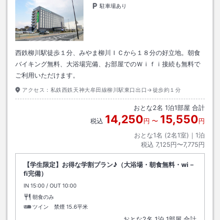
駐車場あり
西鉄柳川駅徒歩１分、みやま柳川ＩＣから１８分の好立地。朝食
バイキング無料、大浴場完備、お部屋でのＷｉｆｉ接続も無料で
ご利用いただけます。
アクセス：
私鉄西鉄天神大牟田線柳川駅東口出口→徒歩約１分
おとな
2
名
1
泊
1
部屋 合計
14,250
15,550
税込
円
〜
円
おとな1名 (
2
名1室)｜
1
泊
税込
7,125円〜7,775円
【学生限定】お得な学割プラン♪（大浴場・朝食無料・wi－
fi完備）
IN
チェックイン
15:00
/ OUT
チェックアウト
10:00
朝食のみ
ツイン 禁煙
15.6平米
おとな
2
名
1
泊
1
部屋 合計