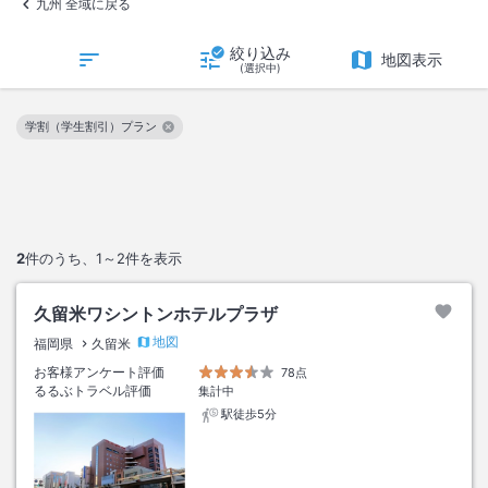
九州 全域に戻る
絞り込み
地図表示
(選択中)
学割（学生割引）プラン
この絞り込み条件を解除
2
件のうち、
1～2
件を表示
久留米ワシントンホテルプラザ
地図
福岡県
久留米
お客様アンケート評価
78点
るるぶトラベル評価
集計中
駅徒歩5分