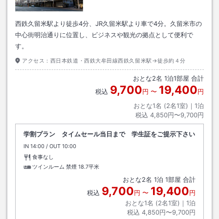
西鉄久留米駅より徒歩4分、JR久留米駅より車で4分。久留米市の
中心街明治通りに位置し、ビジネスや観光の拠点として便利で
す。
アクセス：
西日本鉄道・西鉄大牟田線西鉄久留米駅→徒歩約４分
おとな
2
名
1
泊
1
部屋 合計
9,700
19,400
税込
円
〜
円
おとな1名 (
2
名1室)｜
1
泊
税込
4,850円〜9,700円
学割プラン タイムセール当日まで 学生証をご提示下さい
IN
チェックイン
14:00
/ OUT
チェックアウト
10:00
食事なし
ツインルーム 禁煙
18.7平米
おとな
2
名
1
泊
1
部屋 合計
9,700
19,400
税込
円
〜
円
おとな1名 (
2
名1室)｜
1
泊
税込
4,850円〜9,700円