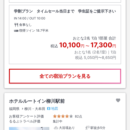
学割プラン タイムセール当日まで 学生証をご提示下さい
IN
チェックイン
14:00
/ OUT
チェックアウト
10:00
食事なし
喫煙ツイン
18.7平米
おとな
2
名
1
泊
1
部屋 合計
10,100
17,300
税込
円
〜
円
おとな1名 (
2
名1室)｜
1
泊
税込
5,050円〜8,650円
全ての宿泊プランを見る
ホテルルートイン柳川駅前
地図
福岡県
柳川・大牟田
お客様アンケート評価
82点
るるぶトラベル評価
集計中
大浴場あり
駅徒歩5分