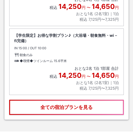
14,250
14,650
税込
円
〜
円
おとな1名 (
2
名1室)｜
1
泊
税込
7,125円〜7,325円
【学生限定】お得な学割プラン♪（大浴場・朝食無料・wi－
fi完備）
IN
チェックイン
15:00
/ OUT
チェックアウト
10:00
朝食のみ
◆喫煙◆ツインルーム
15.6平米
おとな
2
名
1
泊
1
部屋 合計
14,250
14,650
税込
円
〜
円
おとな1名 (
2
名1室)｜
1
泊
税込
7,125円〜7,325円
全ての宿泊プランを見る