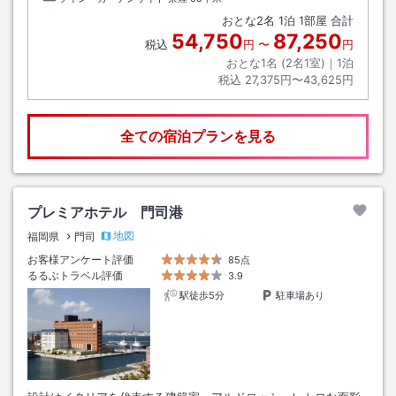
おとな
2
名
1
泊
1
部屋 合計
54,750
87,250
税込
円
〜
円
おとな1名 (
2
名1室)｜
1
泊
税込
27,375円〜43,625円
全ての宿泊プランを見る
プレミアホテル 門司港
地図
福岡県
門司
お客様アンケート評価
85点
るるぶトラベル評価
3.9
駅徒歩5分
駐車場あり