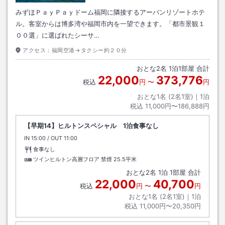
みずほＰａｙＰａｙドーム福岡に隣接するアーバンリゾートホテ
ル。客室からは博多湾や福岡市内を一望できます。「都市景観１
００選」に選ばれたシーサ…
アクセス：
福岡空港→タクシー約２０分
おとな
2
名
1
泊
1
部屋 合計
22,000
373,776
税込
円
〜
円
おとな1名 (
2
名1室)｜
1
泊
税込
11,000円〜186,888円
【早期14】ヒルトンスペシャル 1泊食事なし
IN
チェックイン
15:00
/ OUT
チェックアウト
11:00
食事なし
ツインヒルトン高層フロア 禁煙
25.5平米
おとな
2
名
1
泊
1
部屋 合計
22,000
40,700
税込
円
〜
円
おとな1名 (
2
名1室)｜
1
泊
税込
11,000円〜20,350円