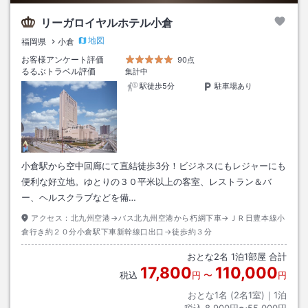
リーガロイヤルホテル小倉
地図
福岡県
小倉
お客様アンケート評価
90点
るるぶトラベル評価
集計中
駅徒歩5分
駐車場あり
小倉駅から空中回廊にて直結徒歩3分！ビジネスにもレジャーにも
便利な好立地。ゆとりの３０平米以上の客室、レストラン＆バ
ー、ヘルスクラブなどを備…
アクセス：
北九州空港→バス北九州空港から朽網下車→ＪＲ日豊本線小
倉行き約２０分小倉駅下車新幹線口出口→徒歩約３分
おとな
2
名
1
泊
1
部屋 合計
17,800
110,000
税込
円
〜
円
おとな1名 (
2
名1室)｜
1
泊
税込
8,900円〜55,000円