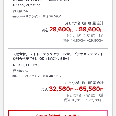
IN
チェックイン
15:00
/ OUT
チェックアウト
12:00
朝食のみ
スーペリアツイン 禁煙
38.5平米
おとな
2
名
1
泊
1
部屋 合計
29,600
59,600
税込
円
〜
円
おとな1名 (
2
名1室)｜
1
泊
税込
14,800円〜29,800円
（朝食付）レイトチェックアウト12時／ビデオオンデマンド
を料金不要で利用OK（1泊につき1回）
IN
チェックイン
15:00
/ OUT
チェックアウト
12:00
朝食のみ
スーペリアツイン 禁煙
38.5平米
おとな
2
名
1
泊
1
部屋 合計
32,560
65,560
税込
円
〜
円
おとな1名 (
2
名1室)｜
1
泊
税込
16,280円〜32,780円