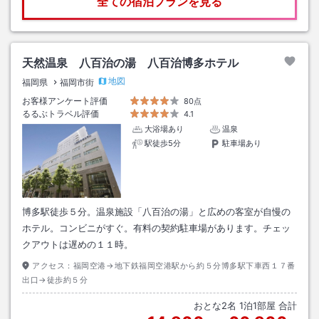
全ての宿泊プランを見る
天然温泉 八百治の湯 八百治博多ホテル
地図
福岡県
福岡市街
お客様アンケート評価
80点
るるぶトラベル評価
4.1
大浴場あり
温泉
駅徒歩5分
駐車場あり
博多駅徒歩５分。温泉施設「八百治の湯」と広めの客室が自慢の
ホテル。コンビニがすぐ。有料の契約駐車場があります。チェッ
クアウトは遅めの１１時。
アクセス：
福岡空港→地下鉄福岡空港駅から約５分博多駅下車西１７番
出口→徒歩約５分
おとな
2
名
1
泊
1
部屋 合計