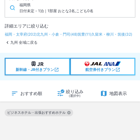
福岡県
日付未定 - 1泊｜1部屋 おとな2名,こども0名
詳細エリアに絞り込む
福岡・太宰府
(
202
)
北九州・小倉・門司
(
48
)
筑豊
(
11
)
久留米・柳川・筑後
(
32
)
九州 全域に戻る
新幹線・JR付きプラン
航空券付きプラン
絞り込み
おすすめ順
地図表示
(選択中)
ビジネスホテル・出張おすすめホテル
この絞り込み条件を解除