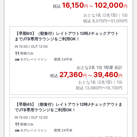
16,150
102,000
税込
円
〜
円
おとな1名 (
2
名1室)｜
1
泊
税込
8,075円〜51,000円
【早期60】（朝食付）レイトアウト12時♪チェックアウト
までJTB専用ラウンジをご利用OK！
IN
チェックイン
15:00
/ OUT
チェックアウト
12:00
朝食のみ
モデレートツイン 禁煙
24平米
おとな
2
名
1
泊
1
部屋 合計
27,360
39,460
税込
円
〜
円
おとな1名 (
2
名1室)｜
1
泊
税込
13,680円〜19,730円
【早期45】（朝食付）レイトアウト12時♪チェックアウトま
でJTB専用ラウンジをご利用OK！
IN
チェックイン
15:00
/ OUT
チェックアウト
12:00
朝食のみ
モデレートツイン 禁煙
24平米