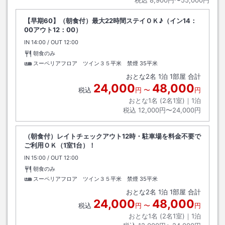
【早期60】（朝食付）最大22時間ステイＯＫ♪（イン14：
00アウト12：00）
IN
チェックイン
14:00
/ OUT
チェックアウト
12:00
朝食のみ
スーペリアフロア ツイン３５平米 禁煙
35平米
おとな
2
名
1
泊
1
部屋 合計
24,000
48,000
税込
円
〜
円
おとな1名 (
2
名1室)｜
1
泊
税込
12,000円〜24,000円
（朝食付）レイトチェックアウト12時・駐車場を料金不要で
ご利用ＯＫ（1室1台）！
IN
チェックイン
15:00
/ OUT
チェックアウト
12:00
朝食のみ
スーペリアフロア ツイン３５平米 禁煙
35平米
おとな
2
名
1
泊
1
部屋 合計
24,000
48,000
税込
円
〜
円
おとな1名 (
2
名1室)｜
1
泊