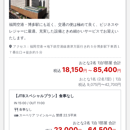
福岡空港・博多駅にも近く、交通の便は極めて良く、ビジネスや
レジャーに最適。充実した設備ときめ細かいサービスでお迎えい
たします。
アクセス：
福岡空港→地下鉄空港線唐津方面行き約５分博多駅下車西１
７番出口→徒歩約５分
おとな
2
名
1
泊
1
部屋 合計
18,150
85,400
税込
円
〜
円
おとな1名 (
2
名1室)｜
1
泊
税込
9,075円〜42,700円
【JTBスペシャルプラン】食事なし
IN
チェックイン
15:00
/ OUT
チェックアウト
11:00
食事なし
スーペリア ツインルーム 禁煙
22.5平米
おとな
2
名
1
泊
1
部屋 合計
23,000
64,500