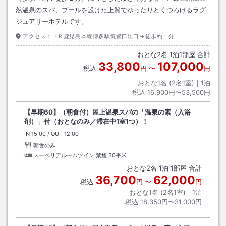
然温泉のスパ、プールを設けた上質でゆったりとくつろげるラグ
ジュアリーホテルです。
アクセス：
ＪＲ鹿児島本線博多駅筑紫口出口→徒歩約１分
おとな
2
名
1
泊
1
部屋 合計
33,800
107,000
税込
円
〜
円
おとな1名 (
2
名1室)｜
1
泊
税込
16,900円〜53,500円
【早期60】（朝食付）屋上温泉スパの「温泉の素（入浴
剤）」付（おとなのみ／滞在中1室1つ）！
IN
チェックイン
15:00
/ OUT
チェックアウト
12:00
朝食のみ
スーペリアルームツイン 禁煙
30平米
おとな
2
名
1
泊
1
部屋 合計
36,700
62,000
税込
円
〜
円
おとな1名 (
2
名1室)｜
1
泊
税込
18,350円〜31,000円