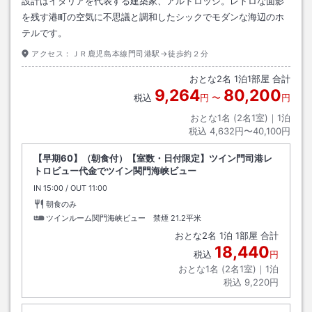
設計はイタリアを代表する建築家、アルドロッシ。レトロな面影
を残す港町の空気に不思議と調和したシックでモダンな海辺のホ
テルです。
アクセス：
ＪＲ鹿児島本線門司港駅→徒歩約２分
おとな
2
名
1
泊
1
部屋 合計
9,264
80,200
税込
円
〜
円
おとな1名 (
2
名1室)｜
1
泊
税込
4,632円〜40,100円
【早期60】（朝食付）【室数・日付限定】ツイン門司港レ
トロビュー代金でツイン関門海峡ビュー
IN
チェックイン
15:00
/ OUT
チェックアウト
11:00
朝食のみ
ツインルーム関門海峡ビュー 禁煙
21.2平米
おとな
2
名
1
泊
1
部屋 合計
18,440
税込
円
おとな1名 (
2
名1室)｜
1
泊
税込
9,220円