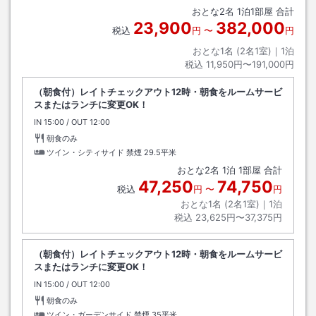
おとな
2
名
1
泊
1
部屋 合計
23,900
382,000
税込
円
〜
円
おとな1名 (
2
名1室)｜
1
泊
税込
11,950円〜191,000円
（朝食付）レイトチェックアウト12時・朝食をルームサービ
スまたはランチに変更OK！
IN
チェックイン
15:00
/ OUT
チェックアウト
12:00
朝食のみ
ツイン・シティサイド 禁煙
29.5平米
おとな
2
名
1
泊
1
部屋 合計
47,250
74,750
税込
円
〜
円
おとな1名 (
2
名1室)｜
1
泊
税込
23,625円〜37,375円
（朝食付）レイトチェックアウト12時・朝食をルームサービ
スまたはランチに変更OK！
IN
チェックイン
15:00
/ OUT
チェックアウト
12:00
朝食のみ
ツイン・ガーデンサイド 禁煙
35平米