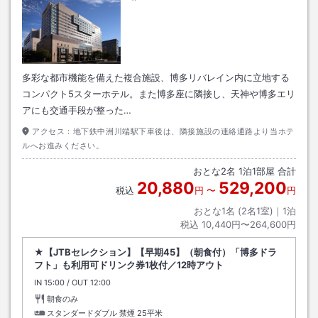
多彩な都市機能を備えた複合施設、博多リバレイン内に立地する
コンパクト5スターホテル。また博多座に隣接し、天神や博多エリ
アにも交通手段が整った…
アクセス：
地下鉄中洲川端駅下車後は、隣接施設の連絡通路より当ホテ
ルへお進みください。
おとな
2
名
1
泊
1
部屋 合計
20,880
529,200
税込
円
〜
円
おとな1名 (
2
名1室)｜
1
泊
税込
10,440円〜264,600円
★【JTBセレクション】【早期45】（朝食付）「博多ドラ
フト」も利用可ドリンク券1枚付／12時アウト
IN
チェックイン
15:00
/ OUT
チェックアウト
12:00
朝食のみ
スタンダードダブル 禁煙
25平米