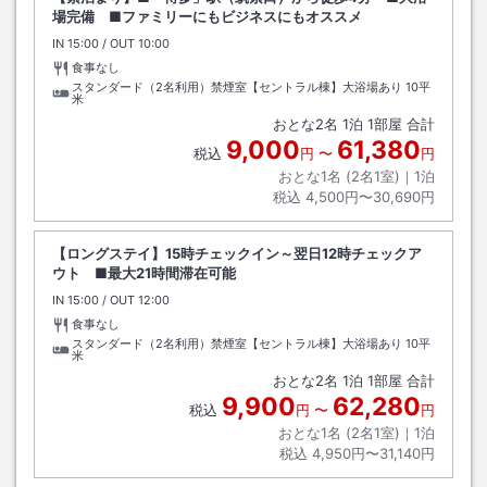
場完備 ■ファミリーにもビジネスにもオススメ
IN
チェックイン
15:00
/ OUT
チェックアウト
10:00
食事なし
スタンダード（2名利用）禁煙室【セントラル棟】大浴場あり
10平
米
おとな
2
名
1
泊
1
部屋 合計
9,000
61,380
税込
円
〜
円
おとな1名 (
2
名1室)｜
1
泊
税込
4,500円〜30,690円
【ロングステイ】15時チェックイン～翌日12時チェックア
ウト ■最大21時間滞在可能
IN
チェックイン
15:00
/ OUT
チェックアウト
12:00
食事なし
スタンダード（2名利用）禁煙室【セントラル棟】大浴場あり
10平
米
おとな
2
名
1
泊
1
部屋 合計
9,900
62,280
税込
円
〜
円
おとな1名 (
2
名1室)｜
1
泊
税込
4,950円〜31,140円