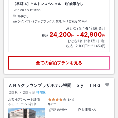
【早期14】ヒルトンスペシャル 1泊食事なし
IN
チェックイン
15:00
/ OUT
チェックアウト
11:00
食事なし
ツインプレミアムデラックス 禁煙 1～2名利用
35平米
おとな
2
名
1
泊
1
部屋 合計
24,200
42,900
税込
円
〜
円
おとな1名 (
2
名1室)｜
1
泊
税込
12,100円〜21,450円
全ての宿泊プランを見る
ＡＮＡクラウンプラザホテル福岡 ｂｙ ＩＨＧ
地図
福岡県
福岡市街
お客様アンケート評価
84点
るるぶトラベル評価
集計中
駅徒歩5分
駐車場あり