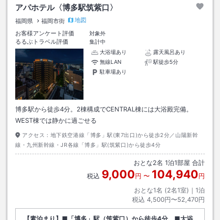
アパホテル〈博多駅筑紫口〉
地図
福岡県
福岡市街
お客様アンケート評価
対象外
るるぶトラベル評価
集計中
大浴場あり
露天風呂あり
無線LAN
駅徒歩5分
駐車場あり
博多駅から徒歩4分。2棟構成でCENTRAL棟には大浴殿完備。
WEST棟では静かに過ごせる
アクセス：
地下鉄空港線「博多」駅(東7出口)から徒歩2分／山陽新幹
線・九州新幹線・JR各線「博多」駅(筑紫口)から徒歩4分
おとな
2
名
1
泊
1
部屋 合計
9,000
104,940
税込
円
〜
円
おとな1名 (
2
名1室)｜
1
泊
税込
4,500円〜52,470円
【素泊まり】■「博多」駅（筑紫口）から徒歩4分 ■大浴