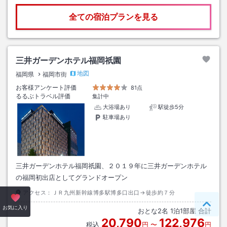
全ての宿泊プランを見る
三井ガーデンホテル福岡祇園
地図
福岡県
福岡市街
お客様アンケート評価
81点
るるぶトラベル評価
集計中
大浴場あり
駅徒歩5分
駐車場あり
三井ガーデンホテル福岡祇園、２０１９年に三井ガーデンホテル
の福岡初出店としてグランドオープン
アクセス：
ＪＲ九州新幹線博多駅博多口出口→徒歩約７分
ペー
お気に入り
おとな
2
名
1
泊
1
部屋 合計
20,790
122,976
税込
円
〜
円