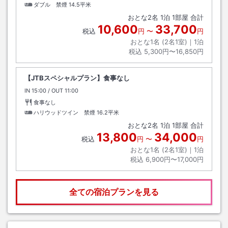
ダブル 禁煙
14.5平米
おとな
2
名
1
泊
1
部屋 合計
10,600
33,700
税込
円
〜
円
おとな1名 (
2
名1室)｜
1
泊
税込
5,300円〜16,850円
【JTBスペシャルプラン】食事なし
IN
チェックイン
15:00
/ OUT
チェックアウト
11:00
食事なし
ハリウッドツイン 禁煙
16.2平米
おとな
2
名
1
泊
1
部屋 合計
13,800
34,000
税込
円
〜
円
おとな1名 (
2
名1室)｜
1
泊
税込
6,900円〜17,000円
全ての宿泊プランを見る