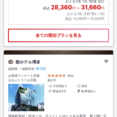
おとな
2
名
1
泊
1
部屋 合計
28,360
31,660
税込
円
〜
円
おとな1名 (
2
名1室)｜
1
泊
税込
14,180円〜15,830円
全ての宿泊プランを見る
都ホテル博多
地図
福岡県
福岡市街
お客様アンケート評価
89点
るるぶトラベル評価
集計中
大浴場あり
温泉
駅徒歩5分
駐車場あり
博多駅直結！徒歩１分。広々としたゆとりある客室、最上階に天