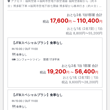
アクセス：
福岡空港→福岡市営地下鉄空港線 福岡空港駅から（約６
分）博多駅下車→福岡市営地下鉄七隈線 博多駅から橋本行き（約４分）天
神南駅下車 ６番出口→徒歩約７分
おとな
2
名
1
泊
1
部屋 合計
17,600
110,400
税込
円
〜
円
おとな1名 (
2
名1室)｜
1
泊
税込
8,800円〜55,200円
【JTBスペシャルプラン】食事なし
IN
チェックイン
15:00
/ OUT
チェックアウト
11:00
食事なし
コンフォートツイン 禁煙
17.8平米
おとな
2
名
1
泊
1
部屋 合計
19,200
56,400
税込
円
〜
円
おとな1名 (
2
名1室)｜
1
泊
税込
9,600円〜28,200円
【JTBスペシャルプラン】食事なし
IN
チェックイン
15:00
/ OUT
チェックアウト
11:00
食事なし