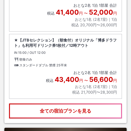
おとな
2
名
1
泊
1
部屋 合計
41,400
52,000
税込
円
〜
円
おとな1名 (
2
名1室)｜
1
泊
税込
20,700円〜26,000円
★【JTBセレクション】（朝食付）オリジナル「博多ドラフ
ト」も利用可ドリンク券1枚付／12時アウト
IN
チェックイン
15:00
/ OUT
チェックアウト
12:00
朝食のみ
スタンダードダブル 禁煙
25平米
おとな
2
名
1
泊
1
部屋 合計
43,400
56,600
税込
円
〜
円
おとな1名 (
2
名1室)｜
1
泊
税込
21,700円〜28,300円
全ての宿泊プランを見る