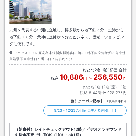
九州を代表する中洲に立地し、博多駅から地下鉄３分、空港から
地下鉄１０分、天神には徒歩５分とビジネス、観光、ショッピン
グに便利です。
アクセス：
ＪＲ鹿児島本線博多駅博多口出口→地下鉄空港線約５分中洲
川端駅下車中洲口１番出口→徒歩約１分
おとな
2
名
1
泊
1
部屋 合計
10,886
256,550
税込
円
〜
円
おとな1名 (
2
名1室)｜
1
泊
税込
5,443円〜128,275円
割引クーポン配布中
※利用条件あり
9/23～12/23の宿泊に使える割引…
（朝食付）レイトチェックアウト12時／ビデオオンデマンド
を料金不要で利用OK（1泊につき1回）