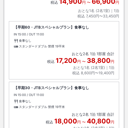
14,900
66,900
税込
円
〜
円
おとな1名 (
2
名1室)｜
1
泊
税込
7,450円〜33,450円
【早期60・JTBスペシャルプラン】食事なし
IN
チェックイン
15:00
/ OUT
チェックアウト
11:00
食事なし
スタンダードダブル 禁煙
19平米
おとな
2
名
1
泊
1
部屋 合計
17,200
38,800
税込
円
〜
円
おとな1名 (
2
名1室)｜
1
泊
税込
8,600円〜19,400円
【早期30・JTBスペシャルプラン】食事なし
IN
チェックイン
15:00
/ OUT
チェックアウト
11:00
食事なし
スタンダードダブル 禁煙
19平米
おとな
2
名
1
泊
1
部屋 合計
18,000
40,800
税込
円
〜
円
おとな1名 (
2
名1室)｜
1
泊