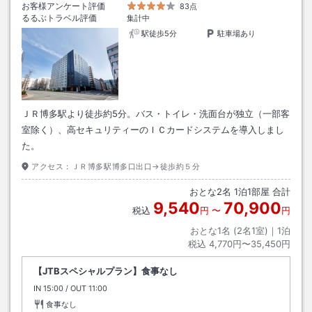
お客様アンケート評価
83点
るるぶトラベル評価
集計中
駅徒歩5分
駐車場あり
ＪＲ博多駅より徒歩約5分。バス・トイレ・洗面台が独立（一部客
室除く）、高セキュリティーのＩＣカードシステムを導入しまし
た。
アクセス：
ＪＲ博多駅博多口出口→徒歩約５分
おとな
2
名
1
泊
1
部屋 合計
9,540
70,900
税込
円
〜
円
おとな1名 (
2
名1室)｜
1
泊
税込
4,770円〜35,450円
【JTBスペシャルプラン】食事なし
IN
チェックイン
15:00
/ OUT
チェックアウト
11:00
食事なし