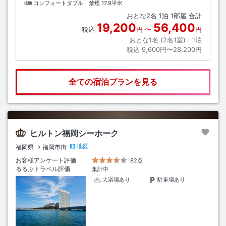
コンフォートダブル 禁煙
17.9平米
おとな
2
名
1
泊
1
部屋 合計
19,200
56,400
税込
円
〜
円
おとな1名 (
2
名1室)｜
1
泊
税込
9,600円〜28,200円
全ての宿泊プランを見る
ヒルトン福岡シーホーク
地図
福岡県
福岡市街
お客様アンケート評価
82点
るるぶトラベル評価
集計中
大浴場あり
駐車場あり