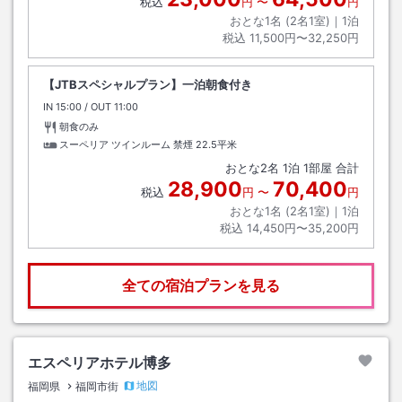
税込
円
〜
円
おとな1名 (
2
名1室)｜
1
泊
税込
11,500円〜32,250円
【JTBスペシャルプラン】一泊朝食付き
IN
チェックイン
15:00
/ OUT
チェックアウト
11:00
朝食のみ
スーペリア ツインルーム 禁煙
22.5平米
おとな
2
名
1
泊
1
部屋 合計
28,900
70,400
税込
円
〜
円
おとな1名 (
2
名1室)｜
1
泊
税込
14,450円〜35,200円
全ての宿泊プランを見る
エスペリアホテル博多
地図
福岡県
福岡市街