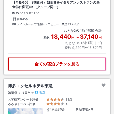
【早期60】（朝食付）朝食券をイタリアンレストランの昼
食券に変更OK（グループ同一）
IN
チェックイン
15:00
/ OUT
チェックアウト
11:00
朝食のみ
ツインルーム門司港レトロビュー 禁煙
21.2平米
おとな
2
名
1
泊
1
部屋 合計
18,440
37,140
税込
円
〜
円
おとな1名 (
2
名1室)｜
1
泊
税込
9,220円〜18,570円
全ての宿泊プランを見る
博多エクセルホテル東急
地図
福岡県
福岡市街
お客様アンケート評価
85点
るるぶトラベル評価
4
駅徒歩5分
駐車場あり