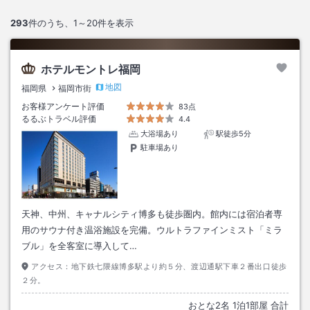
293
件のうち、
1～20
件を表示
ホテルモントレ福岡
地図
福岡県
福岡市街
お客様アンケート評価
83点
るるぶトラベル評価
4.4
大浴場あり
駅徒歩5分
駐車場あり
天神、中州、キャナルシティ博多も徒歩圏内。館内には宿泊者専
用のサウナ付き温浴施設を完備。ウルトラファインミスト「ミラ
ブル」を全客室に導入して…
アクセス：
地下鉄七隈線博多駅より約５分、渡辺通駅下車２番出口徒歩
２分。
おとな
2
名
1
泊
1
部屋 合計