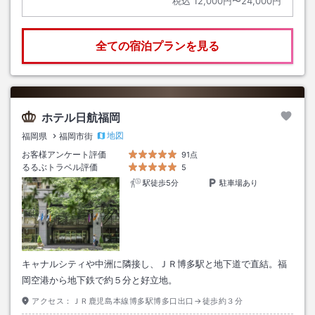
税込
12,000円〜24,000円
全ての宿泊プランを見る
ホテル日航福岡
地図
福岡県
福岡市街
お客様アンケート評価
91点
るるぶトラベル評価
5
駅徒歩5分
駐車場あり
キャナルシティや中洲に隣接し、ＪＲ博多駅と地下道で直結。福
岡空港から地下鉄で約５分と好立地。
アクセス：
ＪＲ鹿児島本線博多駅博多口出口→徒歩約３分