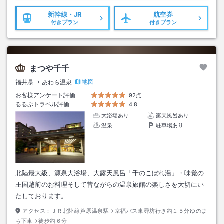
新幹線・JR
航空券
付きプラン
付きプラン
まつや千千
地図
福井県
あわら温泉
お客様アンケート評価
92点
るるぶトラベル評価
4.8
大浴場あり
露天風呂あり
温泉
駐車場あり
北陸最大級、源泉大浴場、大露天風呂「千のこぼれ湯」・味覚の
王国越前のお料理そして昔ながらの温泉旅館の楽しさを大切にい
たしております。
アクセス：
ＪＲ北陸線芦原温泉駅→京福バス東尋坊行き約１５分ゆのま
ち下車→徒歩約６分