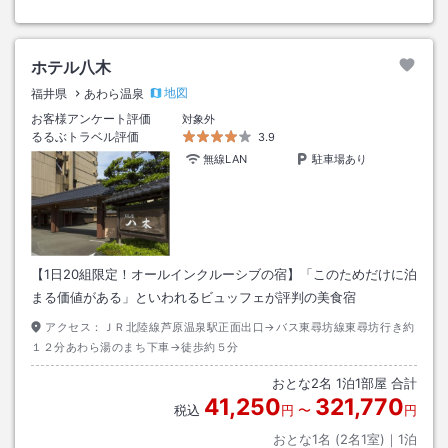
ホテル八木
地図
福井県
あわら温泉
お客様アンケート評価
対象外
るるぶトラベル評価
3.9
無線LAN
駐車場あり
【1日20組限定！オールインクルーシブの宿】「このためだけに泊
まる価値がある」といわれるビュッフェが評判の美食宿
アクセス：
ＪＲ北陸線芦原温泉駅正面出口→バス東尋坊線東尋坊行き約
１２分あわら湯のまち下車→徒歩約５分
おとな
2
名
1
泊
1
部屋 合計
41,250
321,770
税込
円
〜
円
おとな1名 (
2
名1室)｜
1
泊