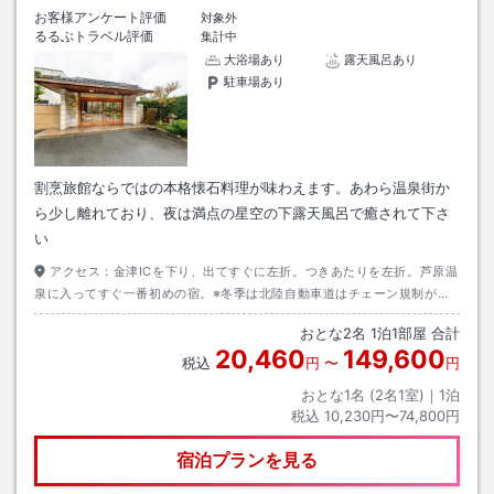
お客様アンケート評価
対象外
るるぶトラベル評価
集計中
大浴場あり
露天風呂あり
駐車場あり
割烹旅館ならではの本格懐石料理が味わえます。あわら温泉街か
ら少し離れており、夜は満点の星空の下露天風呂で癒されて下さ
い
アクセス：
金津ICを下り、出てすぐに左折。つきあたりを左折。芦原温
泉に入ってすぐ一番初めの宿。※冬季は北陸自動車道はチェーン規制が頻
繁にあるので要注意。
おとな
2
名
1
泊
1
部屋 合計
20,460
149,600
税込
円
〜
円
おとな1名 (
2
名1室)｜
1
泊
税込
10,230円〜74,800円
宿泊プランを見る