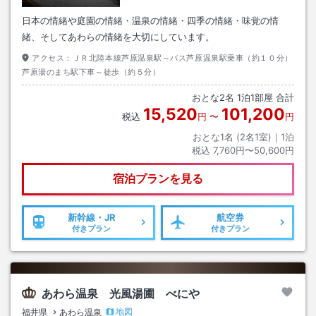
日本の情緒や庭園の情緒・温泉の情緒・四季の情緒・味覚の情
緒、そしてあわらの情緒を大切にしています。
アクセス：
ＪＲ北陸本線芦原温泉駅～バス芦原温泉駅乗車（約１０分）
芦原湯のまち駅下車～徒歩（約５分）
おとな
2
名
1
泊
1
部屋 合計
15,520
101,200
税込
円
〜
円
おとな1名 (
2
名1室)｜
1
泊
税込
7,760円〜50,600円
宿泊プランを見る
新幹線・JR
航空券
付きプラン
付きプラン
あわら温泉 光風湯圃 べにや
地図
福井県
あわら温泉