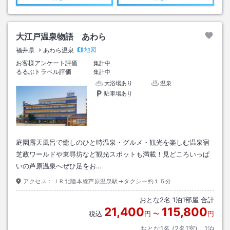
大江戸温泉物語 あわら
地図
福井県
あわら温泉
お客様アンケート評価
集計中
るるぶトラベル評価
集計中
大浴場あり
温泉
駐車場あり
庭園露天風呂で癒しのひと時温泉・グルメ・観光を楽しむ温泉宿
芝政ワールドや東尋坊など観光スポットも満載！見どころいっぱ
いの芦原温泉へぜひ足をお…
アクセス：
ＪＲ北陸本線芦原温泉駅→タクシー約１５分
おとな
2
名
1
泊
1
部屋 合計
21,400
115,800
税込
円
〜
円
おとな1名 (
2
名1室)｜
1
泊