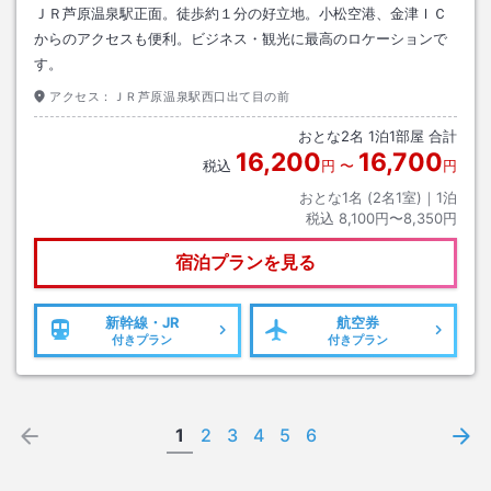
ＪＲ芦原温泉駅正面。徒歩約１分の好立地。小松空港、金津ＩＣ
からのアクセスも便利。ビジネス・観光に最高のロケーションで
す。
アクセス：
ＪＲ芦原温泉駅西口出て目の前
おとな
2
名
1
泊
1
部屋 合計
16,200
16,700
税込
円
〜
円
おとな1名 (
2
名1室)｜
1
泊
税込
8,100円〜8,350円
宿泊プランを見る
新幹線・JR
航空券
付きプラン
付きプラン
1
2
3
4
5
6