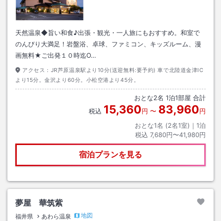
天然温泉◆旨い和食♪出張・観光・一人旅にもおすすめ。和室で
のんびり大満足！岩盤浴、卓球、ファミコン、キッズルーム、漫
画無料★ご出発１０時迄O…
アクセス：
JR芦原温泉駅より10分(送迎無料:要予約) 車で北陸道金津IC
より15分。金沢より60分。小松空港より45分。
おとな
2
名
1
泊
1
部屋 合計
15,360
83,960
税込
円
〜
円
おとな1名 (
2
名1室)｜
1
泊
税込
7,680円〜41,980円
宿泊プランを見る
夢屋 華筑紫
地図
福井県
あわら温泉