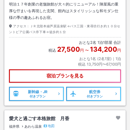
明治１７年創業の老舗旅館が大々的にリニューアル！陣屋風の重
厚な佇まいを再現した玄関、館内はスタイリッシュな和モダン仕
様の季の趣あふれるお宿。
アクセス：
ＪＲ北陸本線芦原温泉駅→バス三国・東尋坊行き約１０分セ
ントピア公園バス停下車→徒歩約１分
おとな
2
名
1
泊
1
部屋 合計
27,500
134,200
税込
円
〜
円
おとな1名 (
2
名1室)｜
1
泊
税込
13,750円〜67,100円
宿泊プランを見る
新幹線・JR
航空券
付きプラン
付きプラン
愛犬と過ごす本格旅館 月香
地図
福井県
あわら温泉