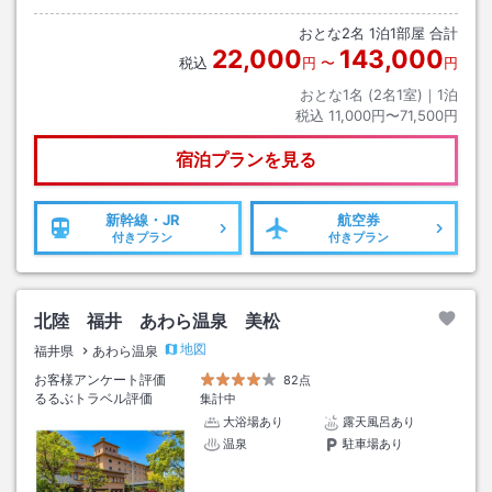
おとな
2
名
1
泊
1
部屋 合計
22,000
143,000
税込
円
〜
円
おとな1名 (
2
名1室)｜
1
泊
税込
11,000円〜71,500円
宿泊プランを見る
新幹線・JR
航空券
付きプラン
付きプラン
北陸 福井 あわら温泉 美松
地図
福井県
あわら温泉
お客様アンケート評価
82点
るるぶトラベル評価
集計中
大浴場あり
露天風呂あり
温泉
駐車場あり