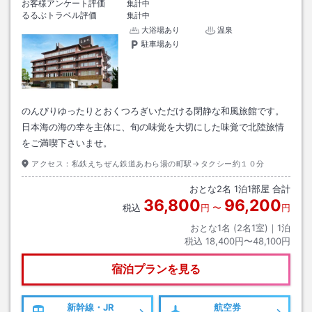
お客様アンケート評価
集計中
るるぶトラベル評価
集計中
大浴場あり
温泉
駐車場あり
のんびりゆったりとおくつろぎいただける閉静な和風旅館です。
日本海の海の幸を主体に、旬の味覚を大切にした味覚で北陸旅情
をご満喫下さいませ。
アクセス：
私鉄えちぜん鉄道あわら湯の町駅→タクシー約１０分
おとな
2
名
1
泊
1
部屋 合計
36,800
96,200
税込
円
〜
円
おとな1名 (
2
名1室)｜
1
泊
税込
18,400円〜48,100円
宿泊プランを見る
新幹線・JR
航空券