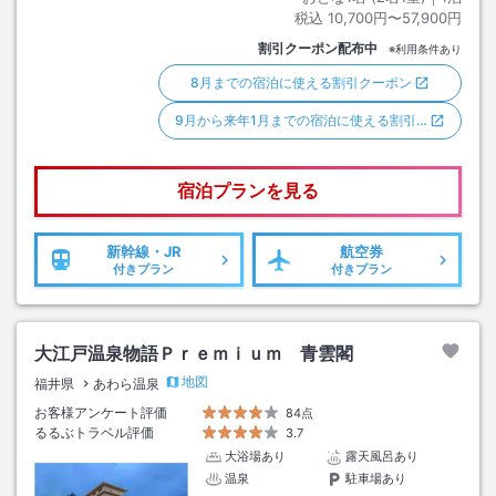
税込
10,700円〜57,900円
割引クーポン配布中
※利用条件あり
8月までの宿泊に使える割引クーポン
9月から来年1月までの宿泊に使える割引…
宿泊プランを見る
新幹線・JR
航空券
付きプラン
付きプラン
大江戸温泉物語Ｐｒｅｍｉｕｍ 青雲閣
地図
福井県
あわら温泉
お客様アンケート評価
84点
るるぶトラベル評価
3.7
大浴場あり
露天風呂あり
温泉
駐車場あり