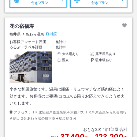
付きプラン
付きプラン
花の宿福寿
地図
福井県
あわら温泉
お客様アンケート評価
集計中
るるぶトラベル評価
集計中
大浴場あり
露天風呂あり
温泉
駐車場あり
小さな和風旅館です。温泉は腰痛・リュウマチなど筋肉痛によく
効きます。お客様のご要望には出来る限りお応えできるよう努力
いたします。
アクセス：
ＪＲ北陸線芦原温泉駅→京福バスＪＲ芦原温泉から東尋坊行
き約１２分あわら湯の町下車→徒歩約３分
おとな
2
名
1
泊
1
部屋 合計
37,400
123,200