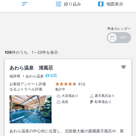
絞り込み
地図表示
料金カレンダー
108
件のうち、
1～20
件を表示
あわら温泉 清風荘
地図
福井県
あわら温泉
お客様アンケート評価
87点
るるぶトラベル評価
集計中
大浴場あり
露天風呂あり
温泉
駐車場あり
あわら温泉の中心街に位置し、北陸最大級の庭園露天風呂や、新