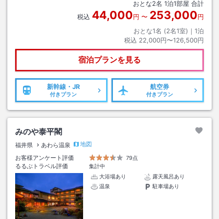
おとな
2
名
1
泊
1
部屋 合計
44,000
253,000
税込
円
〜
円
おとな1名 (
2
名1室)｜
1
泊
税込
22,000円〜126,500円
宿泊プランを見る
新幹線・JR
航空券
付きプラン
付きプラン
みのや泰平閣
地図
福井県
あわら温泉
お客様アンケート評価
79点
るるぶトラベル評価
集計中
大浴場あり
露天風呂あり
温泉
駐車場あり