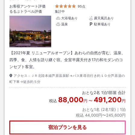
お客様アンケート評価
95点
るるぶトラベル評価
集計中
大浴場あり
露天風呂あり
温泉
駐車場あり
【2021年夏 リニューアルオープン】あわらの自然が育む、温泉、
四季、食、人情を語り継ぐ宿。全室半露天付き17の和モダンのコ
ンセプト客室。
アクセス：
ＪＲ北陸本線芦原温泉駅→バス東尋坊行き約１０分芦原湯の
町下車→徒歩約５分
おとな
2
名
1
泊
1
部屋 合計
88,000
491,200
税込
円
〜
円
おとな1名 (
2
名1室)｜
1
泊
税込
44,000円〜245,600円
宿泊プランを見る