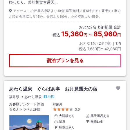
ゆったり。美味和食☆露天…
アクセス：
JR芦原温泉駅より10分(送迎無料／夜6時まで：要予約) 車で
北陸道金津ICより15分。金沢より60分。小松空港より45分。
おとな
2
名
1
泊
1
部屋 合計
15,360
85,960
税込
円
〜
円
おとな1名 (
2
名1室)｜
1
泊
税込
7,680円〜42,980円
宿泊プランを見る
あわら温泉 ぐらばあ亭 お月見露天の宿
地図
福井県
あわら温泉
お客様アンケート評価
対象外
るるぶトラベル評価
3.6
大浴場あり
露天風呂あり
温泉
無線LAN
駐車場あり