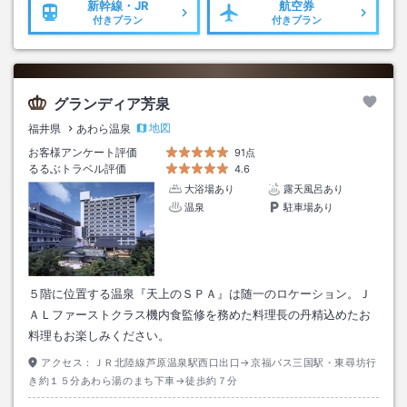
新幹線・JR
航空券
付きプラン
付きプラン
グランディア芳泉
地図
福井県
あわら温泉
お客様アンケート評価
91点
るるぶトラベル評価
4.6
大浴場あり
露天風呂あり
温泉
駐車場あり
５階に位置する温泉『天上のＳＰＡ』は随一のロケーション。Ｊ
ＡＬファーストクラス機内食監修を務めた料理長の丹精込めたお
料理もお楽しみください。
アクセス：
ＪＲ北陸線芦原温泉駅西口出口→京福バス三国駅・東尋坊行
き約１５分あわら湯のまち下車→徒歩約７分