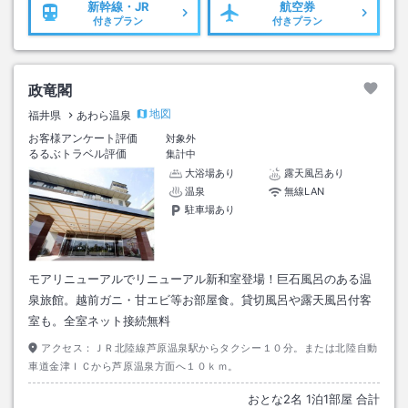
新幹線・JR
航空券
付きプラン
付きプラン
政竜閣
地図
福井県
あわら温泉
お客様アンケート評価
対象外
るるぶトラベル評価
集計中
大浴場あり
露天風呂あり
温泉
無線LAN
駐車場あり
モアリニューアルでリニューアル新和室登場！巨石風呂のある温
泉旅館。越前ガニ・甘エビ等お部屋食。貸切風呂や露天風呂付客
室も。全室ネット接続無料
アクセス：
ＪＲ北陸線芦原温泉駅からタクシー１０分。または北陸自動
車道金津ＩＣから芦原温泉方面へ１０ｋｍ。
おとな
2
名
1
泊
1
部屋 合計