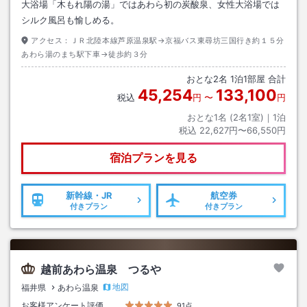
大浴場「木もれ陽の湯」ではあわら初の炭酸泉、女性大浴場では
シルク風呂も愉しめる。
アクセス：
ＪＲ北陸本線芦原温泉駅→京福バス東尋坊三国行き約１５分
あわら湯のまち駅下車→徒歩約３分
おとな
2
名
1
泊
1
部屋 合計
45,254
133,100
税込
円
〜
円
おとな1名 (
2
名1室)｜
1
泊
税込
22,627円〜66,550円
宿泊プランを見る
新幹線・JR
航空券
付きプラン
付きプラン
越前あわら温泉 つるや
地図
福井県
あわら温泉
お客様アンケート評価
91点