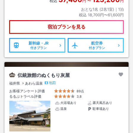
税込
円
〜
円
おとな1名 (
2
名1室)｜
1
泊
税込
18,700円〜61,600円
宿泊プランを見る
新幹線・JR
航空券
付きプラン
付きプラン
伝統旅館のぬくもり灰屋
地図
福井県
あわら温泉
お客様アンケート評価
89点
るるぶトラベル評価
3.8
大浴場あり
露天風呂あり
温泉
駐車場あり