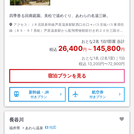
四季香る回廊庭園。美松で湯めぐり、あわらの名湯三昧。
アクセス：
ＪＲ北陸新幹線芦原温泉駅駅西口出口→バス京福バス東尋坊
線（８５・９７系統）芦原温泉駅から龍翔博物館前行き約２０分三国ボー
ト場口下車→徒歩約１分
おとな
2
名
1
泊
1
部屋 合計
26,400
145,800
税込
円
〜
円
おとな1名 (
2
名1室)｜
1
泊
税込
13,200円〜72,900円
宿泊プランを見る
新幹線・JR
航空券
付きプラン
付きプラン
長谷川
地図
福井県
あわら温泉