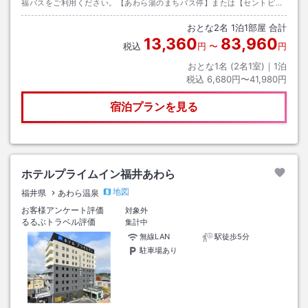
福バスをご利用ください。【あわら湯のまちバス停】または【セントピア
バス停】で降りられると便利です。
おとな
2
名
1
泊
1
部屋 合計
13,360
83,960
税込
円
〜
円
おとな1名 (
2
名1室)｜
1
泊
税込
6,680円〜41,980円
宿泊プランを見る
ホテルプライムイン福井あわら
地図
福井県
あわら温泉
お客様アンケート評価
対象外
るるぶトラベル評価
集計中
無線LAN
駅徒歩5分
駐車場あり