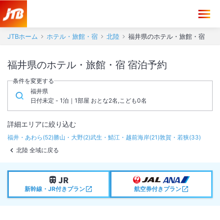
JTBホーム
ホテル・旅館・宿
北陸
福井県のホテル・旅館・宿
福井県のホテル・旅館・宿 宿泊予約
条件を変更する
福井県
日付未定 - 1泊｜1部屋 おとな2名,こども0名
詳細エリアに絞り込む
福井・あわら
(
52
)
勝山・大野
(
2
)
武生・鯖江・越前海岸
(
21
)
敦賀・若狭
(
33
)
北陸 全域に戻る
新幹線・JR付きプラン
航空券付きプラン