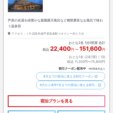
芦原の名湯を緑豊かな庭園露天風呂など種類豊富なお風呂で味わ
う温泉宿
アクセス：
ＪＲ北陸本線芦原温泉駅→タクシー約１５分
おとな
2
名
1
泊
1
部屋 合計
22,400
151,600
税込
円
〜
円
おとな1名 (
2
名1室)｜
1
泊
税込
11,200円〜75,800円
割引クーポン配布中
※利用条件あり
8月までの宿泊に使える割引クーポン
9月から来年1月までの宿泊に使える割引…
宿泊プランを見る