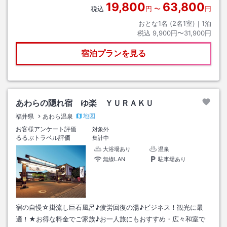
19,800
63,800
税込
円
〜
円
おとな1名 (
2
名1室)｜
1
泊
税込
9,900円〜31,900円
宿泊プランを見る
あわらの隠れ宿 ゆ楽 ＹＵＲＡＫＵ
地図
福井県
あわら温泉
お客様アンケート評価
対象外
るるぶトラベル評価
集計中
大浴場あり
温泉
無線LAN
駐車場あり
宿の自慢☆掛流し巨石風呂♪疲労回復の湯♪ビジネス！観光に最
適！★お得な料金でご家族♪お一人旅にもおすすめ・広々和室で