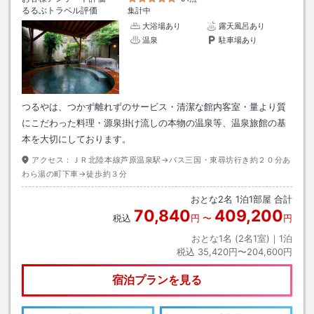
るるぶトラベル評価
集計中
大浴場あり
露天風呂あり
温泉
駐車場あり
つるやは、つかず離れずのサービス・清潔な館内客室・量より質
にこだわった料理・源泉掛け流しの本物の温泉等、温泉旅館の基
本を大切にしております。
アクセス：
ＪＲ北陸本線芦原温泉駅→バス三国・東尋坊行き約２０分あ
わら湯の町下車→徒歩約３分
おとな
2
名
1
泊
1
部屋 合計
70,840
409,200
税込
円
〜
円
おとな1名 (
2
名1室)｜
1
泊
税込
35,420円〜204,600円
宿泊プランを見る