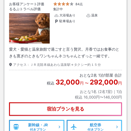
お客様アンケート評価
84点
るるぶトラベル評価
集計中
大浴場あり
温泉
駐車場あり
愛犬・愛猫と温泉旅館で過ごすと言う贅沢。月香ではお食事のと
きも寛ぎのときもワンちゃんネコちゃんとずっと一緒です。
アクセス：
ＪＲ北陸本線あわら温泉駅→タクシー約１５分
おとな
2
名
1
泊
1
部屋 合計
32,000
292,000
税込
円
〜
円
おとな1名 (
2
名1室)｜
1
泊
税込
16,000円〜146,000円
宿泊プランを見る
新幹線・JR
航空券
付きプラン
付きプラン