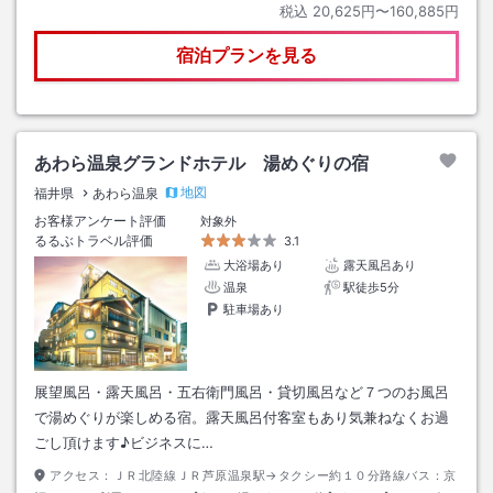
税込
20,625円〜160,885円
宿泊プランを見る
あわら温泉グランドホテル 湯めぐりの宿
地図
福井県
あわら温泉
お客様アンケート評価
対象外
るるぶトラベル評価
3.1
大浴場あり
露天風呂あり
温泉
駅徒歩5分
駐車場あり
展望風呂・露天風呂・五右衛門風呂・貸切風呂など７つのお風呂
で湯めぐりが楽しめる宿。露天風呂付客室もあり気兼ねなくお過
ごし頂けます♪ビジネスに…
アクセス：
ＪＲ北陸線ＪＲ芦原温泉駅→タクシー約１０分路線バス：京