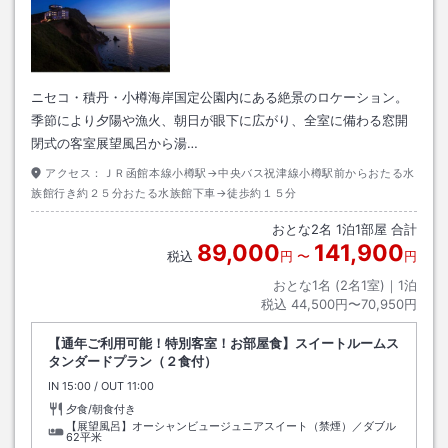
ニセコ・積丹・小樽海岸国定公園内にある絶景のロケーション。
季節により夕陽や漁火、朝日が眼下に広がり、全室に備わる窓開
閉式の客室展望風呂から湯…
アクセス：
ＪＲ函館本線小樽駅→中央バス祝津線小樽駅前からおたる水
族館行き約２５分おたる水族館下車→徒歩約１５分
おとな
2
名
1
泊
1
部屋 合計
89,000
141,900
税込
円
〜
円
おとな1名 (
2
名1室)｜
1
泊
税込
44,500円〜70,950円
【通年ご利用可能！特別客室！お部屋食】スイートルームス
タンダードプラン（２食付）
IN
チェックイン
15:00
/ OUT
チェックアウト
11:00
夕食/朝食付き
【展望風呂】オーシャンビュージュニアスイート（禁煙）／ダブル
62平米