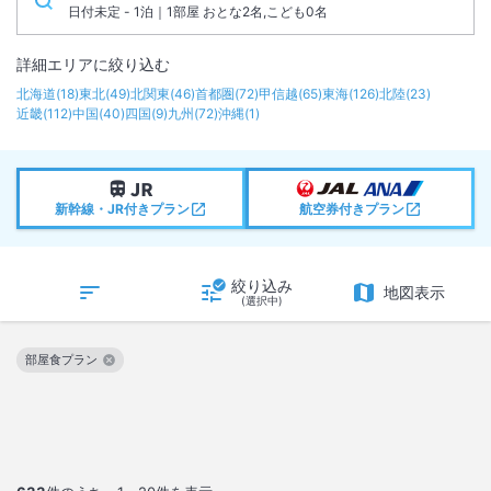
日付未定 - 1泊｜1部屋 おとな2名,こども0名
詳細エリアに絞り込む
北海道
(
18
)
東北
(
49
)
北関東
(
46
)
首都圏
(
72
)
甲信越
(
65
)
東海
(
126
)
北陸
(
23
)
近畿
(
112
)
中国
(
40
)
四国
(
9
)
九州
(
72
)
沖縄
(
1
)
新幹線・JR付きプラン
航空券付きプラン
絞り込み
地図表示
(選択中)
部屋食プラン
この絞り込み条件を解除