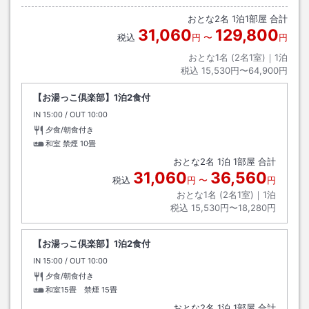
おとな
2
名
1
泊
1
部屋 合計
31,060
129,800
税込
円
〜
円
おとな1名 (
2
名1室)｜
1
泊
税込
15,530円〜64,900円
【お湯っこ倶楽部】1泊2食付
IN
チェックイン
15:00
/ OUT
チェックアウト
10:00
夕食/朝食付き
和室 禁煙
10畳
おとな
2
名
1
泊
1
部屋 合計
31,060
36,560
税込
円
〜
円
おとな1名 (
2
名1室)｜
1
泊
税込
15,530円〜18,280円
【お湯っこ倶楽部】1泊2食付
IN
チェックイン
15:00
/ OUT
チェックアウト
10:00
夕食/朝食付き
和室15畳 禁煙
15畳
おとな
2
名
1
泊
1
部屋 合計