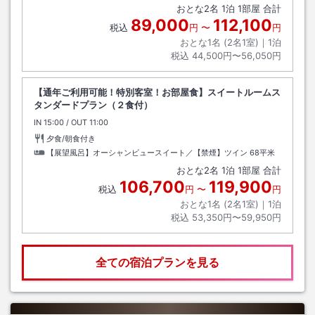
おとな
2
名
1
泊
1
部屋 合計
89,000
112,100
税込
円
〜
円
おとな1名 (
2
名1室)｜
1
泊
税込
44,500円〜56,050円
【通年ご利用可能！特別客室！お部屋食】スイートルームス
タンダードプラン（２食付）
IN
チェックイン
15:00
/ OUT
チェックアウト
11:00
夕食/朝食付き
【展望風呂】オーシャンビュースイート／【禁煙】ツイン
68平米
おとな
2
名
1
泊
1
部屋 合計
106,700
119,900
税込
円
〜
円
おとな1名 (
2
名1室)｜
1
泊
税込
53,350円〜59,950円
全ての宿泊プランを見る