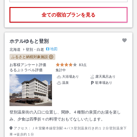
全ての宿泊プランを見る
ホテルゆもと登別
地図
北海道
登別・白老
ふるさと納税対象施設
お客様アンケート評価
83点
るるぶトラベル評価
集計中
大浴場あり
露天風呂あり
温泉
駐車場あり
登別温泉街の入口に位置し、閑静。４種類の泉質のお湯を楽し
み、夕食は四季折々の料理でおもてなしいたします。
アクセス：
ＪＲ室蘭本線登別駅→バス登別温泉行き約１２分登別温泉下
車→徒歩約１分