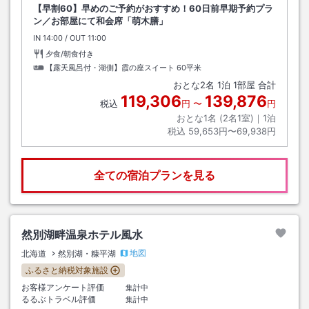
【早割60】早めのご予約がおすすめ！60日前早期予約プラ
ン／お部屋にて和会席「萌木膳」
IN
チェックイン
14:00
/ OUT
チェックアウト
11:00
夕食/朝食付き
【露天風呂付・湖側】霞の座スイート
60平米
おとな
2
名
1
泊
1
部屋 合計
119,306
139,876
税込
円
〜
円
おとな1名 (
2
名1室)｜
1
泊
税込
59,653円〜69,938円
全ての宿泊プランを見る
然別湖畔温泉ホテル風水
地図
北海道
然別湖・糠平湖
ふるさと納税対象施設
お客様アンケート評価
集計中
るるぶトラベル評価
集計中