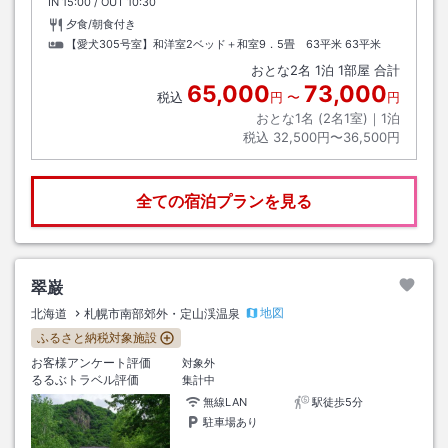
IN
チェックイン
15:00
/ OUT
チェックアウト
10:30
夕食/朝食付き
【愛犬305号室】和洋室2ベッド＋和室9．5畳 63平米
63平米
おとな
2
名
1
泊
1
部屋 合計
65,000
73,000
税込
円
〜
円
おとな1名 (
2
名1室)｜
1
泊
税込
32,500円〜36,500円
全ての宿泊プランを見る
翠巌
地図
北海道
札幌市南部郊外・定山渓温泉
ふるさと納税対象施設
お客様アンケート評価
対象外
るるぶトラベル評価
集計中
無線LAN
駅徒歩5分
駐車場あり