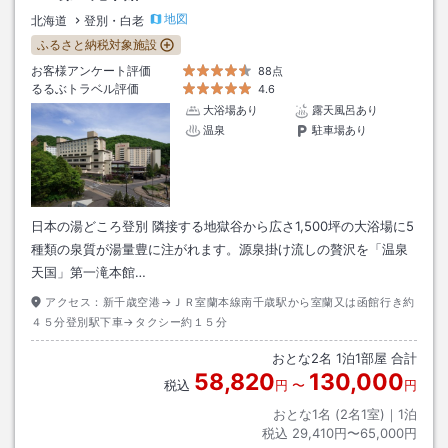
地図
北海道
登別・白老
ふるさと納税対象施設
お客様アンケート評価
88点
るるぶトラベル評価
4.6
大浴場あり
露天風呂あり
温泉
駐車場あり
日本の湯どころ登別 隣接する地獄谷から広さ1,500坪の大浴場に5
種類の泉質が湯量豊に注がれます。源泉掛け流しの贅沢を「温泉
天国」第一滝本館…
アクセス：
新千歳空港→ＪＲ室蘭本線南千歳駅から室蘭又は函館行き約
４５分登別駅下車→タクシー約１５分
おとな
2
名
1
泊
1
部屋 合計
58,820
130,000
税込
円
〜
円
おとな1名 (
2
名1室)｜
1
泊
税込
29,410円〜65,000円