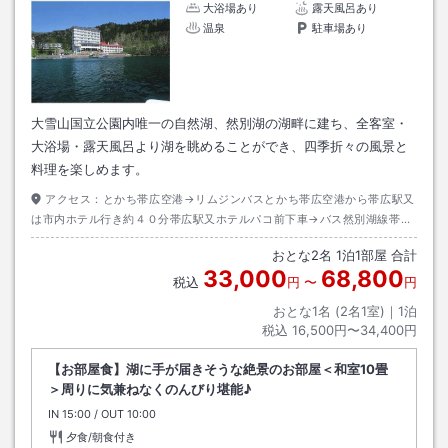
大浴場あり
露天風呂あり
温泉
駐車場あり
大雪山国立公園内唯一の自然湖、然別湖の湖畔に建ち、全客室・
大浴場・露天風呂より湖を眺めることができ、四季折々の風景と
料理を楽しめます。
アクセス：
とかち帯広空港→リムジンバスとかち帯広空港から帯広駅又
は市内ホテル行き約４０分帯広駅又ホテルパコ前下車→バス然別湖線帯広
駅から然別湖行き約１００分然別湖下車→徒歩約０分
おとな
2
名
1
泊
1
部屋 合計
33,000
68,800
税込
円
〜
円
おとな1名 (
2
名1室)｜
1
泊
税込
16,500円〜34,400円
【お部屋食】湖に手が届きそうな絶景のお部屋＜和室10畳
＞周りに気兼ねなくのんびり堪能♪
IN
チェックイン
15:00
/ OUT
チェックアウト
10:00
夕食/朝食付き