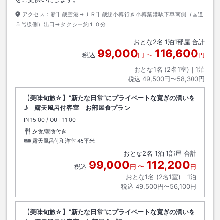
アクセス：
新千歳空港→ＪＲ千歳線小樽行き小樽築港駅下車南側（国道
５号線側）出口→タクシー約１０分
おとな
2
名
1
泊
1
部屋 合計
99,000
116,600
税込
円
〜
円
おとな1名 (
2
名1室)｜
1
泊
税込
49,500円〜58,300円
【美味旬旅☆】”新たな日常”にプライベートな寛ぎの潤いを
♪ 露天風呂付客室 お部屋食プラン
IN
チェックイン
15:00
/ OUT
チェックアウト
11:00
夕食/朝食付き
露天風呂付和洋室
45平米
おとな
2
名
1
泊
1
部屋 合計
99,000
112,200
税込
円
〜
円
おとな1名 (
2
名1室)｜
1
泊
税込
49,500円〜56,100円
【美味旬旅☆】”新たな日常”にプライベートな寛ぎの潤いを