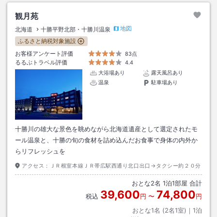
観月苑
地図
北海道
十勝平野北部・十勝川温泉
ふるさと納税対象施設
お客様アンケート評価
83点
るるぶトラベル評価
4.4
大浴場あり
露天風呂あり
温泉
駐車場あり
十勝川の雄大な景色を眺めながら北海道遺産として選定されたモ
ール温泉と、十勝の旬の食材を詰め込んだお食事で身体の内外か
らリフレッシュを
アクセス：
ＪＲ根室本線ＪＲ帯広駅西通り北口出口→タクシー約２０分
おとな
2
名
1
泊
1
部屋 合計
39,600
74,800
税込
円
〜
円
おとな1名 (
2
名1室)｜
1
泊