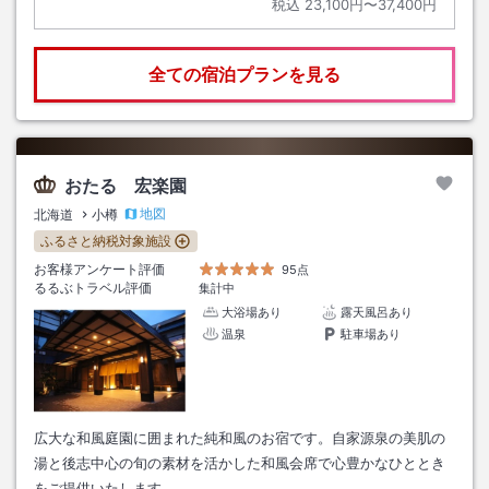
税込
23,100円〜37,400円
全ての宿泊プランを見る
おたる 宏楽園
地図
北海道
小樽
ふるさと納税対象施設
お客様アンケート評価
95点
るるぶトラベル評価
集計中
大浴場あり
露天風呂あり
温泉
駐車場あり
広大な和風庭園に囲まれた純和風のお宿です。自家源泉の美肌の
湯と後志中心の旬の素材を活かした和風会席で心豊かなひととき
をご提供いたします。