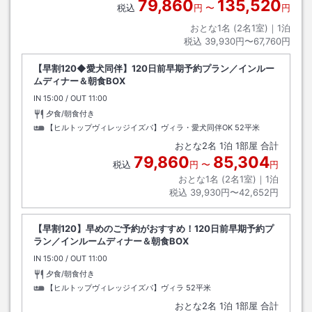
79,860
135,520
税込
円
〜
円
おとな1名 (
2
名1室)｜
1
泊
税込
39,930円〜67,760円
【早割120◆愛犬同伴】120日前早期予約プラン／インルー
ムディナー＆朝食BOX
IN
チェックイン
15:00
/ OUT
チェックアウト
11:00
夕食/朝食付き
【ヒルトップヴィレッジイズバ】ヴィラ・愛犬同伴OK
52平米
おとな
2
名
1
泊
1
部屋 合計
79,860
85,304
税込
円
〜
円
おとな1名 (
2
名1室)｜
1
泊
税込
39,930円〜42,652円
【早割120】早めのご予約がおすすめ！120日前早期予約プ
ラン／インルームディナー＆朝食BOX
IN
チェックイン
15:00
/ OUT
チェックアウト
11:00
夕食/朝食付き
【ヒルトップヴィレッジイズバ】ヴィラ
52平米
おとな
2
名
1
泊
1
部屋 合計