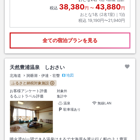
38,380
43,880
税込
円
〜
円
おとな1名 (
2
名1室)｜
1
泊
税込
19,190円〜21,940円
全ての宿泊プランを見る
天然豊浦温泉 しおさい
地図
北海道
洞爺湖・伊達・壮瞥
ふるさと納税対象施設
お客様アンケート評価
対象外
るるぶトラベル評価
集計中
温泉
無線LAN
駐車場あり
噴火湾が一望できる温泉はまるで大海原を渡り行く船の上！豊富