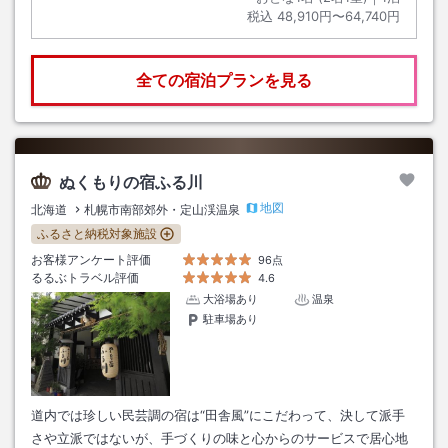
税込
48,910円〜64,740円
全ての宿泊プランを見る
ぬくもりの宿ふる川
地図
北海道
札幌市南部郊外・定山渓温泉
ふるさと納税対象施設
お客様アンケート評価
96点
るるぶトラベル評価
4.6
大浴場あり
温泉
駐車場あり
道内では珍しい民芸調の宿は“田舎風”にこだわって、決して派手
さや立派ではないが、手づくりの味と心からのサービスで居心地