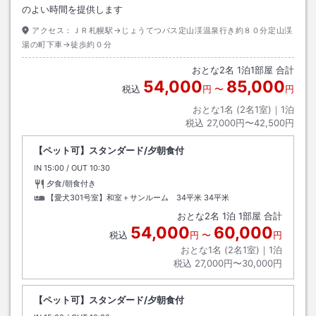
のよい時間を提供します
アクセス：
ＪＲ札幌駅→じょうてつバス定山渓温泉行き約８０分定山渓
湯の町下車→徒歩約０分
おとな
2
名
1
泊
1
部屋 合計
54,000
85,000
税込
円
〜
円
おとな1名 (
2
名1室)｜
1
泊
税込
27,000円〜42,500円
【ペット可】スタンダード/夕朝食付
IN
チェックイン
15:00
/ OUT
チェックアウト
10:30
夕食/朝食付き
【愛犬301号室】和室＋サンルーム 34平米
34平米
おとな
2
名
1
泊
1
部屋 合計
54,000
60,000
税込
円
〜
円
おとな1名 (
2
名1室)｜
1
泊
税込
27,000円〜30,000円
【ペット可】スタンダード/夕朝食付