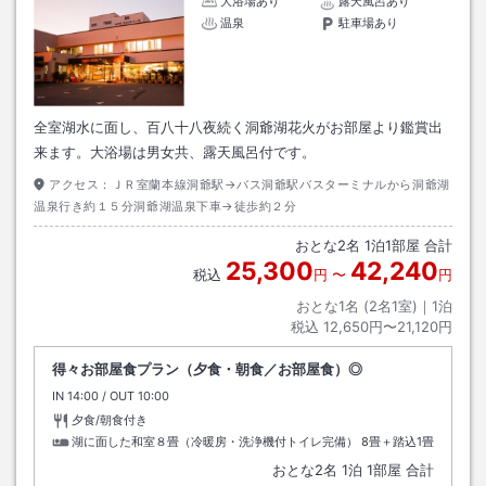
大浴場あり
露天風呂あり
温泉
駐車場あり
全室湖水に面し、百八十八夜続く洞爺湖花火がお部屋より鑑賞出
来ます。大浴場は男女共、露天風呂付です。
アクセス：
ＪＲ室蘭本線洞爺駅→バス洞爺駅バスターミナルから洞爺湖
温泉行き約１５分洞爺湖温泉下車→徒歩約２分
おとな
2
名
1
泊
1
部屋 合計
25,300
42,240
税込
円
〜
円
おとな1名 (
2
名1室)｜
1
泊
税込
12,650円〜21,120円
得々お部屋食プラン（夕食・朝食／お部屋食）◎
IN
チェックイン
14:00
/ OUT
チェックアウト
10:00
夕食/朝食付き
湖に面した和室８畳（冷暖房・洗浄機付トイレ完備）
8畳＋踏込1畳
おとな
2
名
1
泊
1
部屋 合計