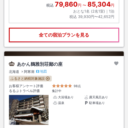
79,860
85,304
税込
円
〜
円
おとな1名 (
2
名1室)｜
1
泊
税込
39,930円〜42,652円
全ての宿泊プランを見る
あかん鶴雅別荘鄙の座
地図
北海道
阿寒湖
ふるさと納税対象施設
お客様アンケート評価
98点
るるぶトラベル評価
集計中
大浴場あり
露天風呂あり
温泉
駐車場あり