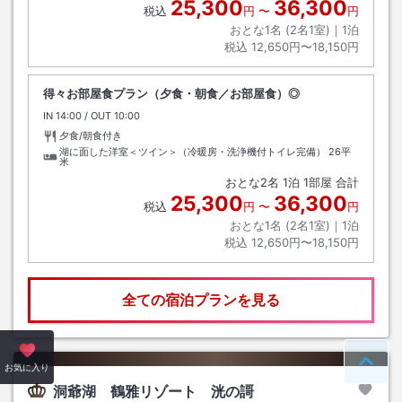
25,300
36,300
税込
円
〜
円
おとな1名 (
2
名1室)｜
1
泊
税込
12,650円〜18,150円
得々お部屋食プラン（夕食・朝食／お部屋食）◎
IN
チェックイン
14:00
/ OUT
チェックアウト
10:00
夕食/朝食付き
湖に面した洋室＜ツイン＞（冷暖房・洗浄機付トイレ完備）
26平
米
おとな
2
名
1
泊
1
部屋 合計
25,300
36,300
税込
円
〜
円
おとな1名 (
2
名1室)｜
1
泊
税込
12,650円〜18,150円
全ての宿泊プランを見る
ペー
お気に入り
洞爺湖 鶴雅リゾート 洸の謌