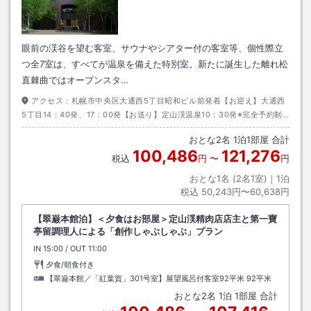
眼前の渓谷を望む客室、サウナやシアター付の客室等、個性際立
つ全7室は、すべてが温泉を備えた特別室。新たに誕生した離れ松
直棘曲ではオープンスタ…
アクセス：
札幌市中央区大通西5丁目昭和ビル前発着【お迎え】大通西
5丁目14：40発、17：00発【お送り】定山渓温泉10：30発※完全予約制
ですのでご希望の方は当館公式HP送迎バス予約フォームよりお申込みくだ
おとな
2
名
1
泊
1
部屋 合計
さい※前日19時まで／先着順）
100,486
121,276
税込
円
〜
円
おとな1名 (
2
名1室)｜
1
泊
税込
50,243円〜60,638円
【翠巌本館泊】＜夕食はお部屋＞定山渓精肉店店主と第一寶
亭留調理人による「創作しゃぶしゃぶ」プラン
IN
チェックイン
15:00
/ OUT
チェックアウト
11:00
夕食/朝食付き
【翠巌本館／「紅葉賀」301号室】展望風呂付客室92平米
92平米
おとな
2
名
1
泊
1
部屋 合計