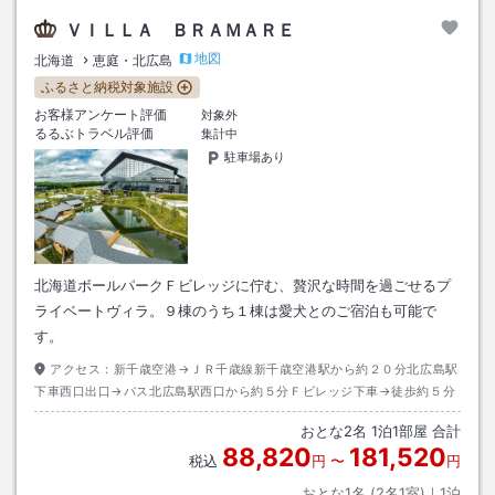
ＶＩＬＬＡ ＢＲＡＭＡＲＥ
地図
北海道
恵庭・北広島
ふるさと納税対象施設
お客様アンケート評価
対象外
るるぶトラベル評価
集計中
駐車場あり
北海道ボールパークＦビレッジに佇む、贅沢な時間を過ごせるプ
ライベートヴィラ。９棟のうち１棟は愛犬とのご宿泊も可能で
す。
アクセス：
新千歳空港→ＪＲ千歳線新千歳空港駅から約２０分北広島駅
下車西口出口→バス北広島駅西口から約５分Ｆビレッジ下車→徒歩約５分
おとな
2
名
1
泊
1
部屋 合計
88,820
181,520
税込
円
〜
円
おとな1名 (
2
名1室)｜
1
泊