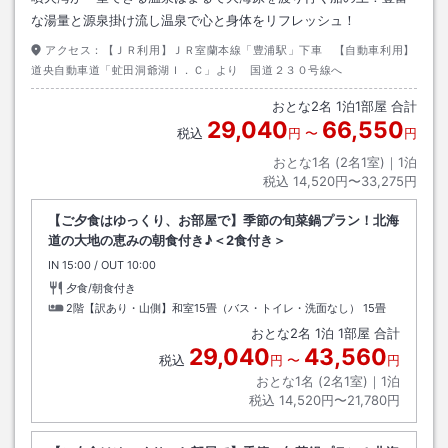
な湯量と源泉掛け流し温泉で心と身体をリフレッシュ！
アクセス：
【ＪＲ利用】ＪＲ室蘭本線「豊浦駅」下車 【自動車利用】
道央自動車道「虻田洞爺湖Ｉ．Ｃ」より 国道２３０号線へ
おとな
2
名
1
泊
1
部屋 合計
29,040
66,550
税込
円
〜
円
おとな1名 (
2
名1室)｜
1
泊
税込
14,520円〜33,275円
【ご夕食はゆっくり、お部屋で】季節の旬菜鍋プラン！北海
道の大地の恵みの朝食付き♪＜2食付き＞
IN
チェックイン
15:00
/ OUT
チェックアウト
10:00
夕食/朝食付き
2階【訳あり・山側】和室15畳（バス・トイレ・洗面なし）
15畳
おとな
2
名
1
泊
1
部屋 合計
29,040
43,560
税込
円
〜
円
おとな1名 (
2
名1室)｜
1
泊
税込
14,520円〜21,780円