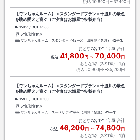
税込
19,800円〜37,400円
【ワンちゃんルーム】＜スタンダードプラン＞十勝川の景色
を眺め愛犬と寛ぐ（ご夕食はお部屋で特製弁当）
IN
チェックイン
15:00
/ OUT
チェックアウト
10:00
夕食/朝食付き
ワンちゃんルーム スタンダード42平米（田園側／禁煙）
42平米
おとな
2
名
1
泊
1
部屋 合計
41,800
70,400
税込
円
〜
円
おとな1名 (
2
名1室)｜
1
泊
税込
20,900円〜35,200円
【ワンちゃんルーム】＜スタンダードプラン＞十勝川の景色
を眺め愛犬と寛ぐ（ご夕食はお部屋で特製弁当）
IN
チェックイン
15:00
/ OUT
チェックアウト
10:00
夕食/朝食付き
ワンちゃんルーム スーペリア42平米（川側／禁煙）
42平米
おとな
2
名
1
泊
1
部屋 合計
46,200
74,800
税込
円
〜
円
おとな1名 (
2
名1室)｜
1
泊