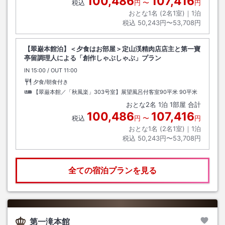
100,486
107,416
税込
円
〜
円
おとな1名 (
2
名1室)｜
1
泊
税込
50,243円〜53,708円
【翠巌本館泊】＜夕食はお部屋＞定山渓精肉店店主と第一寶
亭留調理人による「創作しゃぶしゃぶ」プラン
IN
チェックイン
15:00
/ OUT
チェックアウト
11:00
夕食/朝食付き
【翠巌本館／「秋風楽」303号室】展望風呂付客室90平米
90平米
おとな
2
名
1
泊
1
部屋 合計
100,486
107,416
税込
円
〜
円
おとな1名 (
2
名1室)｜
1
泊
税込
50,243円〜53,708円
全ての宿泊プランを見る
第一滝本館