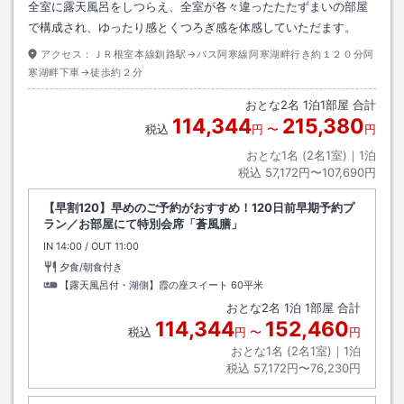
全室に露天風呂をしつらえ、全室が各々違ったたたずまいの部屋
で構成され、ゆったり感とくつろぎ感を体感していただます。
アクセス：
ＪＲ根室本線釧路駅→バス阿寒線阿寒湖畔行き約１２０分阿
寒湖畔下車→徒歩約２分
おとな
2
名
1
泊
1
部屋 合計
114,344
215,380
税込
円
〜
円
おとな1名 (
2
名1室)｜
1
泊
税込
57,172円〜107,690円
【早割120】早めのご予約がおすすめ！120日前早期予約プ
ラン／お部屋にて特別会席「蒼風膳」
IN
チェックイン
14:00
/ OUT
チェックアウト
11:00
夕食/朝食付き
【露天風呂付・湖側】霞の座スイート
60平米
おとな
2
名
1
泊
1
部屋 合計
114,344
152,460
税込
円
〜
円
おとな1名 (
2
名1室)｜
1
泊
税込
57,172円〜76,230円