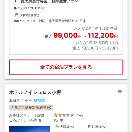
♪ 露天風呂付客室 お部屋食プラン
IN
チェックイン
15:00
/ OUT
チェックアウト
11:00
夕食/朝食付き
バリアフリー対応 露天風呂付和洋室
45平米
おとな
2
名
1
泊
1
部屋 合計
99,000
112,200
税込
円
〜
円
おとな1名 (
2
名1室)｜
1
泊
税込
49,500円〜56,100円
全ての宿泊プランを見る
ホテルノイシュロス小樽
地図
北海道
小樽
ふるさと納税対象施設
お客様アンケート評価
75点
るるぶトラベル評価
集計中
大浴場あり
駐車場あり