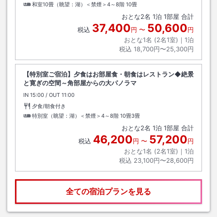
和室10畳（眺望：湖）＜禁煙＞4～8階
10畳
おとな
2
名
1
泊
1
部屋 合計
37,400
50,600
税込
円
〜
円
おとな1名 (
2
名1室)｜
1
泊
税込
18,700円〜25,300円
【特別室ご宿泊】夕食はお部屋食・朝食はレストラン◆絶景
と寛ぎの空間～角部屋からの大パノラマ
IN
チェックイン
15:00
/ OUT
チェックアウト
11:00
夕食/朝食付き
特別室（眺望：湖）＜禁煙＞4～8階
10畳3畳
おとな
2
名
1
泊
1
部屋 合計
46,200
57,200
税込
円
〜
円
おとな1名 (
2
名1室)｜
1
泊
税込
23,100円〜28,600円
全ての宿泊プランを見る