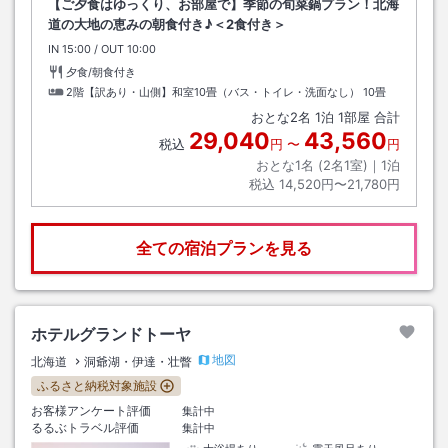
【ご夕食はゆっくり、お部屋で】季節の旬菜鍋プラン！北海
道の大地の恵みの朝食付き♪＜2食付き＞
IN
チェックイン
15:00
/ OUT
チェックアウト
10:00
夕食/朝食付き
2階【訳あり・山側】和室10畳（バス・トイレ・洗面なし）
10畳
おとな
2
名
1
泊
1
部屋 合計
29,040
43,560
税込
円
〜
円
おとな1名 (
2
名1室)｜
1
泊
税込
14,520円〜21,780円
全ての宿泊プランを見る
ホテルグランドトーヤ
地図
北海道
洞爺湖・伊達・壮瞥
ふるさと納税対象施設
お客様アンケート評価
集計中
るるぶトラベル評価
集計中