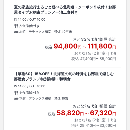
夏の家族旅行まるごと遊べる北海道・クーポン５枚付！お部
屋タイプお約束プラン／一泊二食付き
IN
チェックイン
14:00
/ OUT
チェックアウト
10:00
夕食/朝食付き
本館 デラックス和室 禁煙
40平米
おとな
2
名
1
泊
1
部屋 合計
94,800
111,800
税込
円
〜
円
おとな1名 (
2
名1室)｜
1
泊
税込
47,400円〜55,900円
【早割60】15％OFF！北海道の旬の味覚をお部屋で楽しむ
部屋食プラン／特別御膳・和朝食
IN
チェックイン
14:00
/ OUT
チェックアウト
10:00
夕食/朝食付き
本館 デラックス和室 禁煙
10畳
おとな
2
名
1
泊
1
部屋 合計
58,820
67,320
税込
円
〜
円
おとな1名 (
2
名1室)｜
1
泊
税込
29,410円〜33,660円