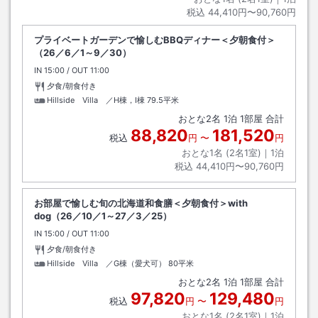
税込
44,410円〜90,760円
プライベートガーデンで愉しむBBQディナー＜夕朝食付＞
（26／6／1～9／30）
IN
チェックイン
15:00
/ OUT
チェックアウト
11:00
夕食/朝食付き
Hillside Villa ／H棟，I棟
79.5平米
おとな
2
名
1
泊
1
部屋 合計
88,820
181,520
税込
円
〜
円
おとな1名 (
2
名1室)｜
1
泊
税込
44,410円〜90,760円
お部屋で愉しむ旬の北海道和食膳＜夕朝食付＞with
dog（26／10／1～27／3／25）
IN
チェックイン
15:00
/ OUT
チェックアウト
11:00
夕食/朝食付き
Hillside Villa ／G棟（愛犬可）
80平米
おとな
2
名
1
泊
1
部屋 合計
97,820
129,480
税込
円
〜
円
おとな1名 (
2
名1室)｜
1
泊