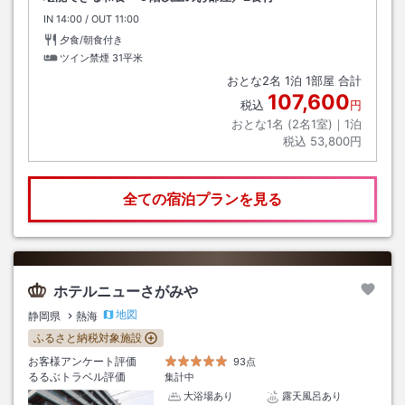
IN
チェックイン
14:00
/ OUT
チェックアウト
11:00
夕食/朝食付き
ツイン禁煙
31平米
おとな
2
名
1
泊
1
部屋 合計
107,600
税込
円
おとな1名 (
2
名1室)｜
1
泊
税込
53,800円
全ての宿泊プランを見る
ホテルニューさがみや
地図
静岡県
熱海
ふるさと納税対象施設
お客様アンケート評価
93点
るるぶトラベル評価
集計中
大浴場あり
露天風呂あり