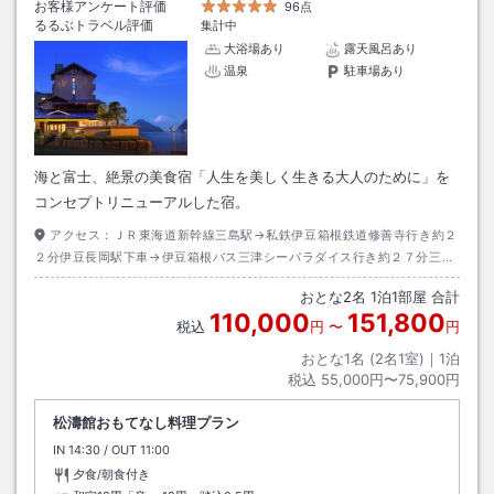
お客様アンケート評価
96点
るるぶトラベル評価
集計中
大浴場あり
露天風呂あり
温泉
駐車場あり
海と富士、絶景の美食宿「人生を美しく生きる大人のために」を
コンセプトリニューアルした宿。
アクセス：
ＪＲ東海道新幹線三島駅→私鉄伊豆箱根鉄道修善寺行き約２
２分伊豆長岡駅下車→伊豆箱根バス三津シーパラダイス行き約２７分三津
シーパラダイス下車→徒歩約０分
おとな
2
名
1
泊
1
部屋 合計
110,000
151,800
税込
円
〜
円
おとな1名 (
2
名1室)｜
1
泊
税込
55,000円〜75,900円
松濤館おもてなし料理プラン
IN
チェックイン
14:30
/ OUT
チェックアウト
11:00
夕食/朝食付き