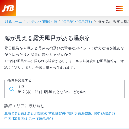
JTBホーム
ホテル・旅館・宿
温泉宿・温泉旅行
海が見える露天風
海が見える露天風呂がある温泉宿
露天風呂から見える景色も宿選びの重要なポイント！雄大な海を眺めな
がらゆったりと温泉に浸かりませんか？
※一部お風呂のみに限られる場合があります。各宿泊施設のお風呂情報をご確
認ください。また、半露天風呂も含まれます。
条件を変更する
全国
8/12 (水) - 1泊｜1部屋 おとな2名,こども0名
詳細エリアに絞り込む
北海道
(
12
)
東北
(
12
)
北関東
(
6
)
首都圏
(
7
)
甲信越
(
8
)
東海
(
68
)
北陸
(
1
)
近畿
(
17
)
中国
(
12
)
四国
(
2
)
九州
(
35
)
沖縄
(
1
)