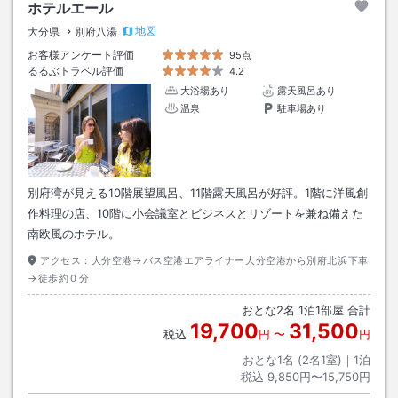
ホテルエール
地図
大分県
別府八湯
お客様アンケート評価
95点
るるぶトラベル評価
4.2
大浴場あり
露天風呂あり
温泉
駐車場あり
別府湾が見える10階展望風呂、11階露天風呂が好評。1階に洋風創
作料理の店、10階に小会議室とビジネスとリゾートを兼ね備えた
南欧風のホテル。
アクセス：
大分空港→バス空港エアライナー大分空港から別府北浜下車
→徒歩約０分
おとな
2
名
1
泊
1
部屋 合計
19,700
31,500
税込
円
〜
円
おとな1名 (
2
名1室)｜
1
泊
税込
9,850円〜15,750円