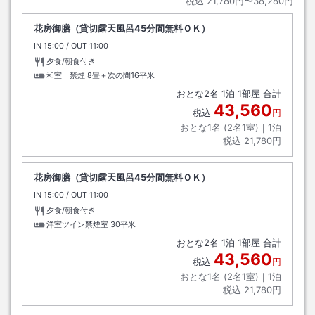
税込
21,780円〜38,280円
花房御膳（貸切露天風呂45分間無料ＯＫ）
IN
チェックイン
15:00
/ OUT
チェックアウト
11:00
夕食/朝食付き
和室 禁煙
8畳＋次の間16平米
おとな
2
名
1
泊
1
部屋 合計
43,560
税込
円
おとな1名 (
2
名1室)｜
1
泊
税込
21,780円
花房御膳（貸切露天風呂45分間無料ＯＫ）
IN
チェックイン
15:00
/ OUT
チェックアウト
11:00
夕食/朝食付き
洋室ツイン禁煙室
30平米
おとな
2
名
1
泊
1
部屋 合計
43,560
税込
円
おとな1名 (
2
名1室)｜
1
泊
税込
21,780円