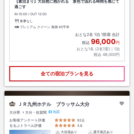
【素泊まり】大自然に抱かれる 景色で流れる時間を感じて
過ごす
IN
チェックイン
15:00
/ OUT
チェックアウト
12:00
食事なし
プレミアム クイーン 海側
40平米
おとな
2
名
1
泊
1
部屋 合計
96,000
税込
円
おとな1名 (
2
名1室)｜
1
泊
税込
48,000円
全ての宿泊プランを見る
ＪＲ九州ホテル ブラッサム大分
地図
大分県
大分・佐賀関
お客様アンケート評価
92点
るるぶトラベル評価
4.8
大浴場あり
露天風呂あり