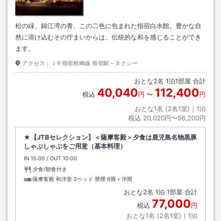
松の緑、錦江湾の青、この二色に包まれた指宿白水館。豊かな自
然に溶け込むその佇まいからは、伝統的な和を感じることができ
ます。
アクセス：
ＪＲ指宿枕崎線 指宿駅～タクシー
おとな
2
名
1
泊
1
部屋 合計
40,040
112,400
税込
円
〜
円
おとな1名 (
2
名1室)｜
1
泊
税込
20,020円〜56,200円
★【JTBセレクション】＜薩摩客殿＞夕食は鹿児島名物黒豚
しゃぶしゃぶをご用意（基本料理）
IN
チェックイン
15:00
/ OUT
チェックアウト
10:00
夕食/朝食付き
薩摩客殿 和洋室 2ベッド 禁煙
6畳＋洋間
おとな
2
名
1
泊
1
部屋 合計
77,000
税込
円
おとな1名 (
2
名1室)｜
1
泊