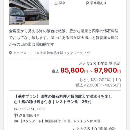
温泉
駐車場あり
全客室から見える海の景色は絶景。豊かな温泉と四季の懐石料理
でおもてなし致します。屋上にある男女露天風呂と貸切露天風呂
からの日の出は感動的です
アクセス：
ＪＲ東海新幹線熱海駅→タクシー約７分
おとな
2
名
1
泊
1
部屋 合計
85,800
97,900
税込
円
〜
円
おとな1名 (
2
名1室)｜
1
泊
税込
42,900円〜48,950円
【基本プラン】四季の懐石料理と貸切露天で湯巡りを楽し
む！鮑の踊り焼き付き｜レストラン食｜2食付
IN
チェックイン
15:00
/ OUT
チェックアウト
11:00
夕食/朝食付き
【スタンダード】和室広縁付｜10畳｜レストラン食
10畳
おとな
2
名
1
泊
1
部屋 合計