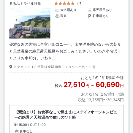
るるぶトラベル評価
4.7
大浴場あり
露天風呂あり
温泉
駐車場あり
優雅な趣の客室は全室バルコニー付。太平洋を眺めながらの朝食
と天然温泉の絶景露天風呂をお楽しみください。いわき小名浜Ｉ
Ｃよりお車10分、いわき…
アクセス：
ＪＲ常磐線泉駅南出口→タクシー約１０分
おとな
2
名
1
泊
1
部屋 合計
27,510
60,690
税込
円
〜
円
おとな1名 (
2
名1室)｜
1
泊
税込
13,755円〜30,345円
【素泊まり】お食事なしで気ままにステイ♪オーシャンビュ
ーの絶景と天然温泉で癒しのひと時
IN
チェックイン
15:00
/ OUT
チェックアウト
11:00
食事なし