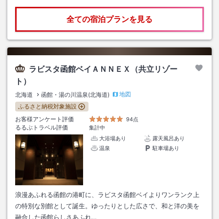
全ての宿泊プランを見る
ラビスタ函館ベイＡＮＮＥＸ（共立リゾー
ト）
地図
北海道
函館・湯の川温泉(北海道)
ふるさと納税対象施設
お客様アンケート評価
94点
るるぶトラベル評価
集計中
大浴場あり
露天風呂あり
温泉
駐車場あり
浪漫あふれる函館の港町に、ラビスタ函館ベイよりワンランク上
の特別な別館として誕生。ゆったりとした広さで、和と洋の美を
融合した函館らしさあふれ…