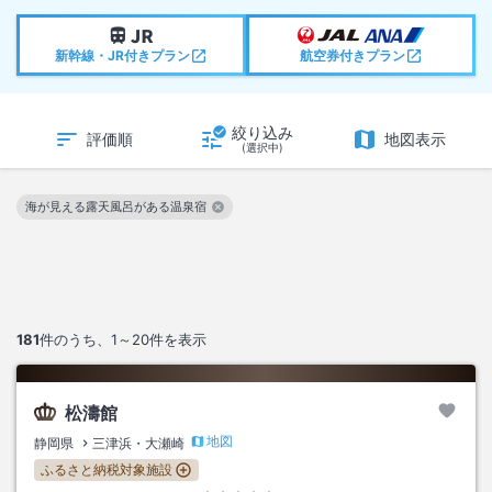
新幹線・JR付きプラン
航空券付きプラン
絞り込み
評価順
地図表示
(選択中)
海が見える露天風呂がある温泉宿
この絞り込み条件を解除
181
件のうち、
1～20
件を表示
松濤館
地図
静岡県
三津浜・大瀬崎
ふるさと納税対象施設