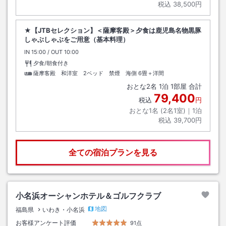
税込
38,500円
★【JTBセレクション】＜薩摩客殿＞夕食は鹿児島名物黒豚
しゃぶしゃぶをご用意（基本料理）
IN
チェックイン
15:00
/ OUT
チェックアウト
10:00
夕食/朝食付き
薩摩客殿 和洋室 2ベッド 禁煙 海側
6畳＋洋間
おとな
2
名
1
泊
1
部屋 合計
79,400
税込
円
おとな1名 (
2
名1室)｜
1
泊
税込
39,700円
全ての宿泊プランを見る
小名浜オーシャンホテル＆ゴルフクラブ
地図
福島県
いわき・小名浜
お客様アンケート評価
91点