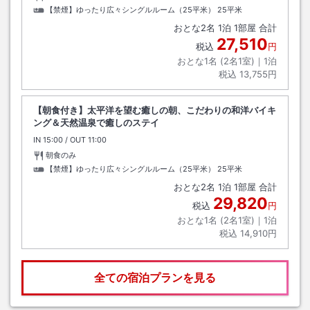
【禁煙】ゆったり広々シングルルーム（25平米）
25平米
おとな
2
名
1
泊
1
部屋 合計
27,510
税込
円
おとな1名 (
2
名1室)｜
1
泊
税込
13,755円
【朝食付き】太平洋を望む癒しの朝、こだわりの和洋バイキ
ング＆天然温泉で癒しのステイ
IN
チェックイン
15:00
/ OUT
チェックアウト
11:00
朝食のみ
【禁煙】ゆったり広々シングルルーム（25平米）
25平米
おとな
2
名
1
泊
1
部屋 合計
29,820
税込
円
おとな1名 (
2
名1室)｜
1
泊
税込
14,910円
全ての宿泊プランを見る