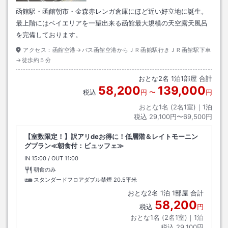
函館駅・函館朝市・金森赤レンガ倉庫にほど近い好立地に誕生。
最上階にはベイエリアを一望出来る函館最大規模の天空露天風呂
を完備しております。
アクセス：
函館空港→バス函館空港からＪＲ函館駅行きＪＲ函館駅下車
→徒歩約５分
おとな
2
名
1
泊
1
部屋 合計
58,200
139,000
税込
円
〜
円
おとな1名 (
2
名1室)｜
1
泊
税込
29,100円〜69,500円
【室数限定！】訳アリdeお得に！低層階＆レイトモーニン
グプラン≪朝食付：ビュッフェ≫
IN
チェックイン
15:00
/ OUT
チェックアウト
11:00
朝食のみ
スタンダードフロアダブル禁煙
20.5平米
おとな
2
名
1
泊
1
部屋 合計
58,200
税込
円
おとな1名 (
2
名1室)｜
1
泊
税込
29,100円