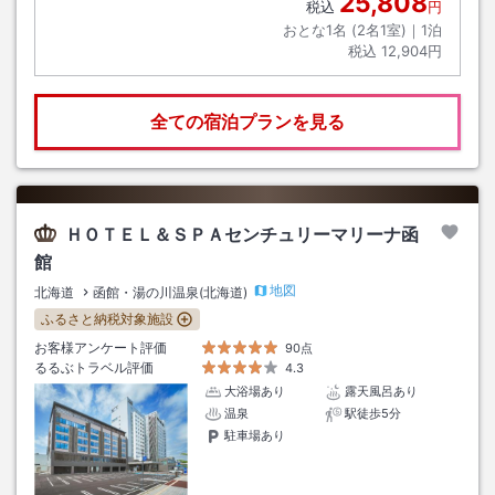
25,808
税込
円
おとな1名 (
2
名1室)｜
1
泊
税込
12,904円
全ての宿泊プランを見る
ＨＯＴＥＬ＆ＳＰＡセンチュリーマリーナ函
館
地図
北海道
函館・湯の川温泉(北海道)
ふるさと納税対象施設
お客様アンケート評価
90点
るるぶトラベル評価
4.3
大浴場あり
露天風呂あり
温泉
駅徒歩5分
駐車場あり