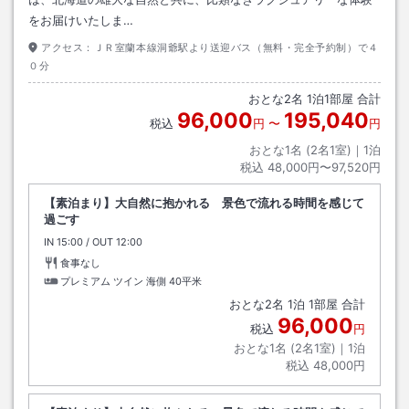
をお届けいたしま…
アクセス：
ＪＲ室蘭本線洞爺駅より送迎バス（無料・完全予約制）で４
０分
おとな
2
名
1
泊
1
部屋 合計
96,000
195,040
税込
円
〜
円
おとな1名 (
2
名1室)｜
1
泊
税込
48,000円〜97,520円
【素泊まり】大自然に抱かれる 景色で流れる時間を感じて
過ごす
IN
チェックイン
15:00
/ OUT
チェックアウト
12:00
食事なし
プレミアム ツイン 海側
40平米
おとな
2
名
1
泊
1
部屋 合計
96,000
税込
円
おとな1名 (
2
名1室)｜
1
泊
税込
48,000円