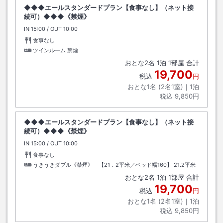
◆◆◆エールスタンダードプラン【食事なし】（ネット接
続可）◆◆◆《禁煙》
IN
チェックイン
15:00
/ OUT
チェックアウト
10:00
食事なし
ツインルーム 禁煙
おとな
2
名
1
泊
1
部屋 合計
19,700
税込
円
おとな1名 (
2
名1室)｜
1
泊
税込
9,850円
◆◆◆エールスタンダードプラン【食事なし】（ネット接
続可）◆◆◆《禁煙》
IN
チェックイン
15:00
/ OUT
チェックアウト
10:00
食事なし
うきうきダブル《禁煙》 【21．2平米／ベッド幅160】
21.2平米
おとな
2
名
1
泊
1
部屋 合計
19,700
税込
円
おとな1名 (
2
名1室)｜
1
泊
税込
9,850円