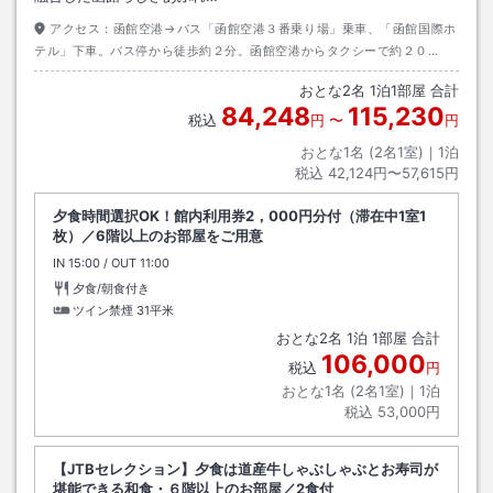
アクセス：
函館空港→バス「函館空港３番乗り場」乗車、「函館国際ホ
テル」下車。バス停から徒歩約２分。函館空港からタクシーで約２０
分・・・料金約３，０００円
おとな
2
名
1
泊
1
部屋 合計
84,248
115,230
税込
円
〜
円
おとな1名 (
2
名1室)｜
1
泊
税込
42,124円〜57,615円
夕食時間選択OK！館内利用券2，000円分付（滞在中1室1
枚）／6階以上のお部屋をご用意
IN
チェックイン
15:00
/ OUT
チェックアウト
11:00
夕食/朝食付き
ツイン禁煙
31平米
おとな
2
名
1
泊
1
部屋 合計
106,000
税込
円
おとな1名 (
2
名1室)｜
1
泊
税込
53,000円
【JTBセレクション】夕食は道産牛しゃぶしゃぶとお寿司が
堪能できる和食・６階以上のお部屋／2食付