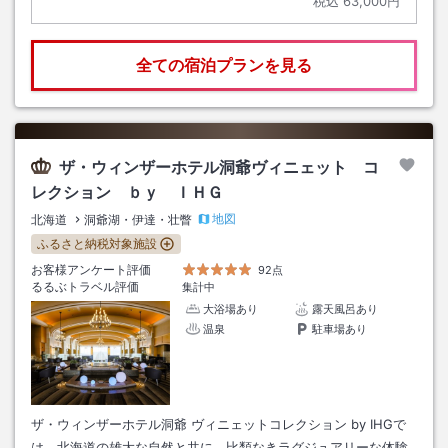
税込
63,000円
全ての宿泊プランを見る
ザ・ウィンザーホテル洞爺ヴィニェット コ
レクション ｂｙ ＩＨＧ
地図
北海道
洞爺湖・伊達・壮瞥
ふるさと納税対象施設
お客様アンケート評価
92点
るるぶトラベル評価
集計中
大浴場あり
露天風呂あり
温泉
駐車場あり
ザ・ウィンザーホテル洞爺 ヴィニェットコレクション by IHGで
は、北海道の雄大な自然と共に、比類なきラグジュアリーな体験