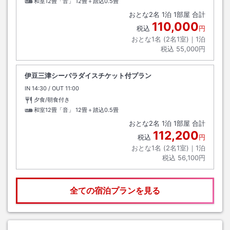
和室12畳「音」
12畳＋踏込0.5畳
おとな
2
名
1
泊
1
部屋 合計
110,000
税込
円
おとな1名 (
2
名1室)｜
1
泊
税込
55,000円
伊豆三津シーパラダイスチケット付プラン
IN
チェックイン
14:30
/ OUT
チェックアウト
11:00
夕食/朝食付き
和室12畳「音」
12畳＋踏込0.5畳
おとな
2
名
1
泊
1
部屋 合計
112,200
税込
円
おとな1名 (
2
名1室)｜
1
泊
税込
56,100円
全ての宿泊プランを見る