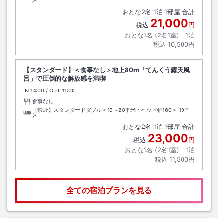
米
おとな
2
名
1
泊
1
部屋 合計
21,000
税込
円
おとな1名 (
2
名1室)｜
1
泊
税込
10,500円
【スタンダード】＜食事なし＞地上80m「てんくう露天風
呂」で圧倒的な解放感を満喫
IN
チェックイン
14:00
/ OUT
チェックアウト
11:00
食事なし
【禁煙】スタンダードダブル＜19～20平米・ベッド幅160＞
19平
米
おとな
2
名
1
泊
1
部屋 合計
23,000
税込
円
おとな1名 (
2
名1室)｜
1
泊
税込
11,500円
全ての宿泊プランを見る