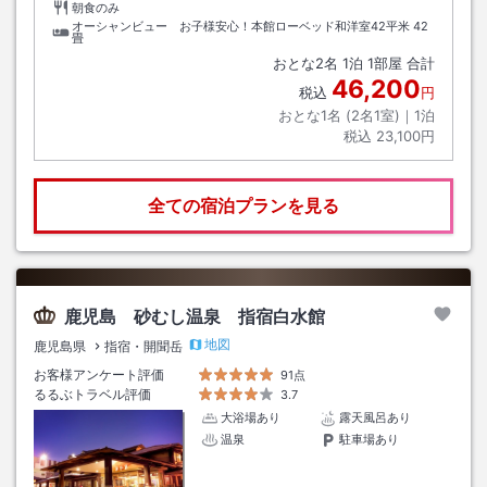
朝食のみ
オーシャンビュー お子様安心！本館ローベッド和洋室42平米
42
畳
おとな
2
名
1
泊
1
部屋 合計
46,200
税込
円
おとな1名 (
2
名1室)｜
1
泊
税込
23,100円
全ての宿泊プランを見る
鹿児島 砂むし温泉 指宿白水館
地図
鹿児島県
指宿・開聞岳
お客様アンケート評価
91点
るるぶトラベル評価
3.7
大浴場あり
露天風呂あり
温泉
駐車場あり