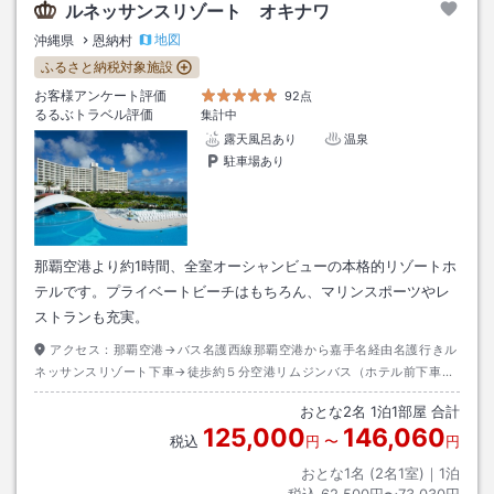
ルネッサンスリゾート オキナワ
地図
沖縄県
恩納村
ふるさと納税対象施設
お客様アンケート評価
92点
るるぶトラベル評価
集計中
露天風呂あり
温泉
駐車場あり
那覇空港より約1時間、全室オーシャンビューの本格的リゾートホ
テルです。プライベートビーチはもちろん、マリンスポーツやレ
ストランも充実。
アクセス：
那覇空港→バス名護西線那覇空港から嘉手名経由名護行きル
ネッサンスリゾート下車→徒歩約５分空港リムジンバス（ホテル前下車）
／沖縄エアポートシャトル
おとな
2
名
1
泊
1
部屋 合計
125,000
146,060
税込
円
〜
円
おとな1名 (
2
名1室)｜
1
泊