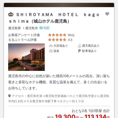
ＳＨＩＲＯＹＡＭＡ ＨＯＴＥＬ ｋａｇｏ
ｓｈｉｍａ（城山ホテル鹿児島）
地図
鹿児島県
鹿児島市
お客様アンケート評価
90点
るるぶトラベル評価
4.5
大浴場あり
露天風呂あり
温泉
駐車場あり
鹿児島市の中心に自然が築いた標高108メートルの高台。深い落ち
着きと多彩なホテル機能、良質な温泉を備えて、多くの出会いを
お待ちしています。
アクセス：
鹿児島空港→鹿児島空港連絡バスにて鹿児島空港から鹿児島
市内行き約４０分鹿児島中央駅下車→タクシー約１０分
おとな
2
名
1
泊
1
部屋 合計
19,300
113,134
税込
円
〜
円