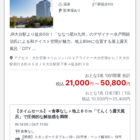
温泉
駅徒歩5分
駐車場あり
JR大分駅より徒歩0分！「ななつ星in九州」のデザイナー水戸岡鋭
治氏による和テイスト空間が魅力。地上80mに位置する屋上露天
風呂「CITY …
アクセス：
大分空港→リムジンバスエアライナー大分空港からＪＲ大分
駅前行き約６５分ＪＲ大分駅前下車→徒歩約３分
おとな
2
名
1
泊
1
部屋 合計
21,000
50,800
税込
円
〜
円
おとな1名 (
2
名1室)｜
1
泊
税込
10,500円〜25,400円
【タイムセール】＜食事なし＞地上８０ｍ「てんくう露天風
呂」で圧倒的な解放感を満喫
IN
チェックイン
14:00
/ OUT
チェックアウト
11:00
食事なし
【禁煙】スタンダードダブル＜19～20平米・ベッド幅160＞
19平