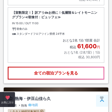
【室数限定！】訳アリdeお得に！低層階＆レイトモーニン
グプラン≪朝食付：ビュッフェ≫
IN
チェックイン
15:00
/ OUT
チェックアウト
11:00
朝食のみ
スタンダードフロアツイン禁煙
24平米
おとな
2
名
1
泊
1
部屋 合計
61,600
税込
円
おとな1名 (
2
名1室)｜
1
泊
税込
30,800円
全ての宿泊プランを見る
熱海・伊豆山佳ら久
ペー
お気に入り
地図
静岡県
熱海
ふるさと納税対象施設