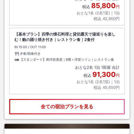
85,800
税込
円
おとな1名 (
2
名1室)｜
1
泊
税込
42,900円
【基本プラン】四季の懐石料理と貸切露天で湯巡りを楽し
む！鮑の踊り焼き付き｜レストラン食｜2食付
IN
チェックイン
15:00
/ OUT
チェックアウト
11:00
夕食/朝食付き
【スタンダード】和洋折衷室｜8畳＋洋室ツイン｜レストラン食
おとな
2
名
1
泊
1
部屋 合計
91,300
税込
円
おとな1名 (
2
名1室)｜
1
泊
税込
45,650円
全ての宿泊プランを見る