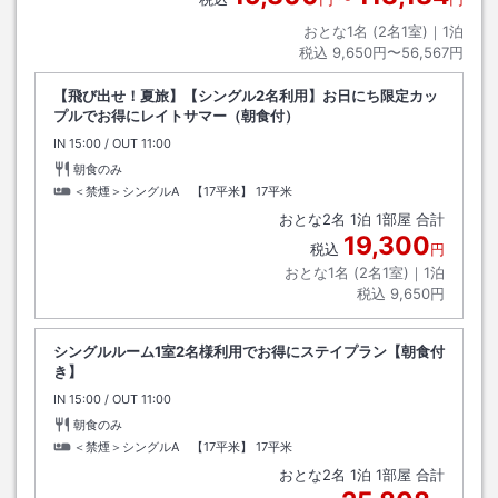
おとな1名 (
2
名1室)｜
1
泊
税込
9,650円〜56,567円
【飛び出せ！夏旅】【シングル2名利用】お日にち限定カッ
プルでお得にレイトサマー（朝食付）
IN
チェックイン
15:00
/ OUT
チェックアウト
11:00
朝食のみ
＜禁煙＞シングルA 【17平米】
17平米
おとな
2
名
1
泊
1
部屋 合計
19,300
税込
円
おとな1名 (
2
名1室)｜
1
泊
税込
9,650円
シングルルーム1室2名様利用でお得にステイプラン【朝食付
き】
IN
チェックイン
15:00
/ OUT
チェックアウト
11:00
朝食のみ
＜禁煙＞シングルA 【17平米】
17平米
おとな
2
名
1
泊
1
部屋 合計