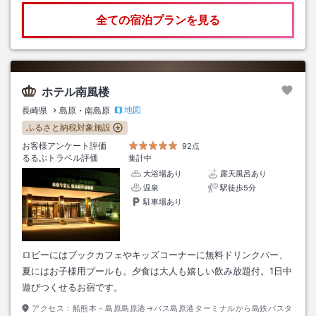
全ての宿泊プランを見る
ホテル南風楼
地図
長崎県
島原・南島原
ふるさと納税対象施設
お客様アンケート評価
92点
るるぶトラベル評価
集計中
大浴場あり
露天風呂あり
温泉
駅徒歩5分
駐車場あり
ロビーにはブックカフェやキッズコーナーに無料ドリンクバー、
夏にはお子様用プールも。夕食は大人も嬉しい飲み放題付。1日中
遊びつくせるお宿です。
アクセス：
船熊本－島原島原港→バス島原港ターミナルから島鉄バスタ