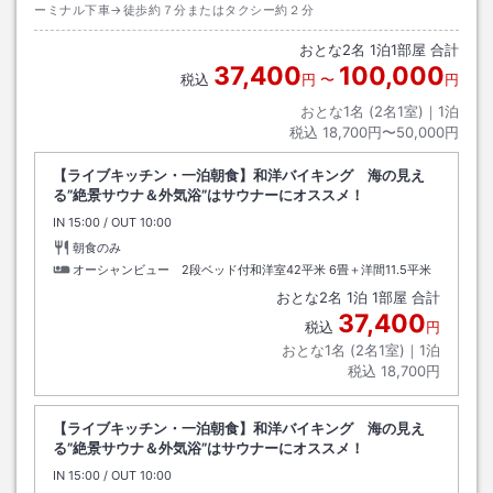
ーミナル下車→徒歩約７分またはタクシー約２分
おとな
2
名
1
泊
1
部屋 合計
37,400
100,000
税込
円
〜
円
おとな1名 (
2
名1室)｜
1
泊
税込
18,700円〜50,000円
【ライブキッチン・一泊朝食】和洋バイキング 海の見え
る”絶景サウナ＆外気浴”はサウナーにオススメ！
IN
チェックイン
15:00
/ OUT
チェックアウト
10:00
朝食のみ
オーシャンビュー 2段ベッド付和洋室42平米
6畳＋洋間11.5平米
おとな
2
名
1
泊
1
部屋 合計
37,400
税込
円
おとな1名 (
2
名1室)｜
1
泊
税込
18,700円
【ライブキッチン・一泊朝食】和洋バイキング 海の見え
る”絶景サウナ＆外気浴”はサウナーにオススメ！
IN
チェックイン
15:00
/ OUT
チェックアウト
10:00