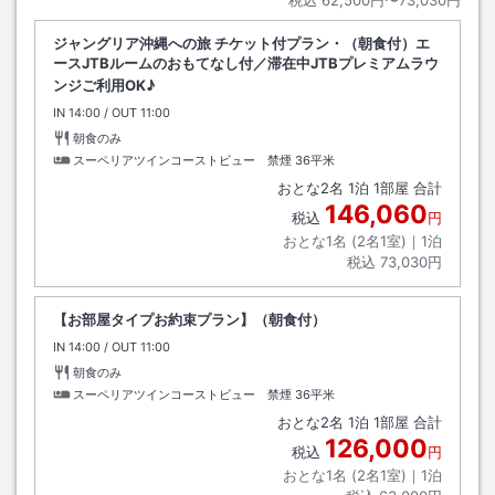
税込
62,500円〜73,030円
ジャングリア沖縄への旅 チケット付プラン・（朝食付）エ
ースJTBルームのおもてなし付／滞在中JTBプレミアムラウ
ンジご利用OK♪
IN
チェックイン
14:00
/ OUT
チェックアウト
11:00
朝食のみ
スーペリアツインコーストビュー 禁煙
36平米
おとな
2
名
1
泊
1
部屋 合計
146,060
税込
円
おとな1名 (
2
名1室)｜
1
泊
税込
73,030円
【お部屋タイプお約束プラン】（朝食付）
IN
チェックイン
14:00
/ OUT
チェックアウト
11:00
朝食のみ
スーペリアツインコーストビュー 禁煙
36平米
おとな
2
名
1
泊
1
部屋 合計
126,000
税込
円
おとな1名 (
2
名1室)｜
1
泊