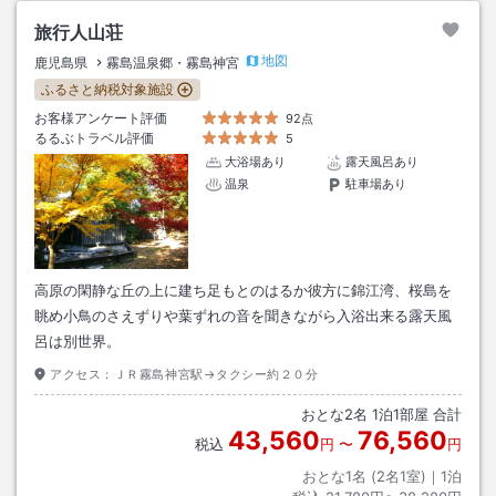
旅行人山荘
地図
鹿児島県
霧島温泉郷・霧島神宮
ふるさと納税対象施設
お客様アンケート評価
92点
るるぶトラベル評価
5
大浴場あり
露天風呂あり
温泉
駐車場あり
高原の閑静な丘の上に建ち足もとのはるか彼方に錦江湾、桜島を
眺め小鳥のさえずりや葉ずれの音を聞きながら入浴出来る露天風
呂は別世界。
アクセス：
ＪＲ霧島神宮駅→タクシー約２０分
おとな
2
名
1
泊
1
部屋 合計
43,560
76,560
税込
円
〜
円
おとな1名 (
2
名1室)｜
1
泊