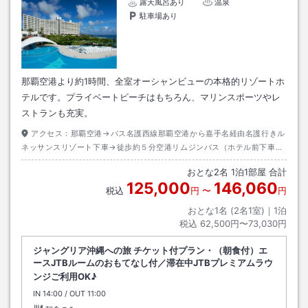
露天風呂あり
温泉
駐車場あり
那覇空港より約1時間、全室オーシャンビューの本格的リゾートホ
テルです。プライベートビーチはもちろん、マリンスポーツやレ
ストランも充実。
アクセス：
那覇空港→バス名護西線那覇空港から嘉手名経由名護行きル
ネッサンスリゾート下車→徒歩約５分空港リムジンバス（ホテル前下車）
／沖縄エアポートシャトル
おとな
2
名
1
泊
1
部屋 合計
125,000
146,060
税込
円
〜
円
おとな1名 (
2
名1室)｜
1
泊
税込
62,500円〜73,030円
ジャングリア沖縄への旅 チケット付プラン・（朝食付）エ
ースJTBルームのおもてなし付／滞在中JTBプレミアムラウ
ンジご利用OK♪
IN
チェックイン
14:00
/ OUT
チェックアウト
11:00