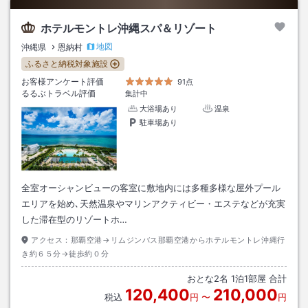
ホテルモントレ沖縄スパ＆リゾート
地図
沖縄県
恩納村
ふるさと納税対象施設
お客様アンケート評価
91点
るるぶトラベル評価
集計中
大浴場あり
温泉
駐車場あり
全室オーシャンビューの客室に敷地内には多種多様な屋外プール
エリアを始め､天然温泉やマリンアクティビー・エステなどが充実
した滞在型のリゾートホ…
アクセス：
那覇空港→リムジンバス那覇空港からホテルモントレ沖縄行
き約６５分→徒歩約０分
おとな
2
名
1
泊
1
部屋 合計
120,400
210,000
税込
円
〜
円