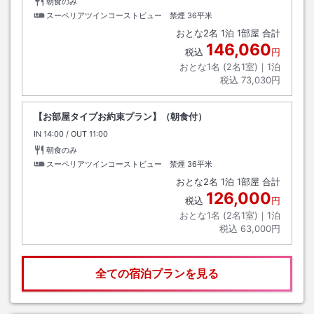
朝食のみ
スーペリアツインコーストビュー 禁煙
36平米
おとな
2
名
1
泊
1
部屋 合計
146,060
税込
円
おとな1名 (
2
名1室)｜
1
泊
税込
73,030円
【お部屋タイプお約束プラン】（朝食付）
IN
チェックイン
14:00
/ OUT
チェックアウト
11:00
朝食のみ
スーペリアツインコーストビュー 禁煙
36平米
おとな
2
名
1
泊
1
部屋 合計
126,000
税込
円
おとな1名 (
2
名1室)｜
1
泊
税込
63,000円
全ての宿泊プランを見る