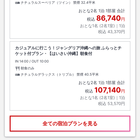
ナチュラルスーペリア（ツイン） 禁煙
32.4平米
おとな
2
名
1
泊
1
部屋 合計
86,740
税込
円
おとな1名 (
2
名1室)｜
1
泊
税込
43,370円
カジュアルに行こう！ジャングリア沖縄への旅 ふらっとチ
ケット付プラン・【はいさい沖縄】朝食付
IN
チェックイン
14:00
/ OUT
チェックアウト
10:00
朝食のみ
ナチュラルデラックス（トリプル） 禁煙
40.5平米
おとな
2
名
1
泊
1
部屋 合計
107,140
税込
円
おとな1名 (
2
名1室)｜
1
泊
税込
53,570円
全ての宿泊プランを見る