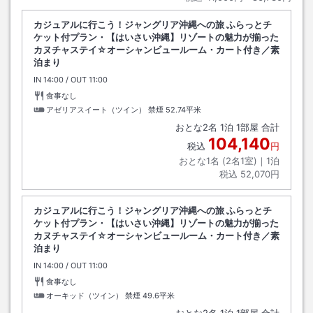
カジュアルに行こう！ジャングリア沖縄への旅 ふらっとチ
ケット付プラン・【はいさい沖縄】リゾートの魅力が揃った
カヌチャステイ☆オーシャンビュールーム・カート付き／素
泊まり
IN
チェックイン
14:00
/ OUT
チェックアウト
11:00
食事なし
アゼリアスイート（ツイン） 禁煙
52.74平米
おとな
2
名
1
泊
1
部屋 合計
104,140
税込
円
おとな1名 (
2
名1室)｜
1
泊
税込
52,070円
カジュアルに行こう！ジャングリア沖縄への旅 ふらっとチ
ケット付プラン・【はいさい沖縄】リゾートの魅力が揃った
カヌチャステイ☆オーシャンビュールーム・カート付き／素
泊まり
IN
チェックイン
14:00
/ OUT
チェックアウト
11:00
食事なし
オーキッド（ツイン） 禁煙
49.6平米