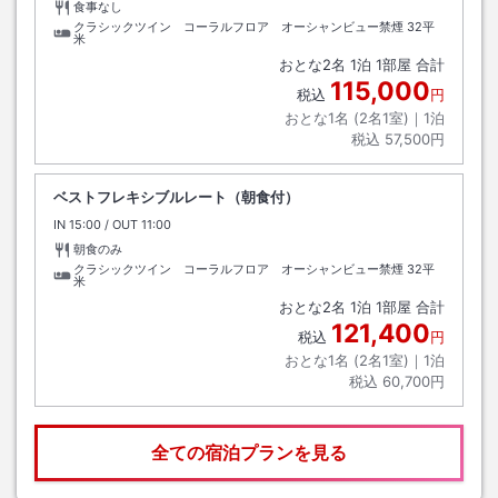
食事なし
クラシックツイン コーラルフロア オーシャンビュー禁煙
32平
米
おとな
2
名
1
泊
1
部屋 合計
115,000
税込
円
おとな1名 (
2
名1室)｜
1
泊
税込
57,500円
ベストフレキシブルレート（朝食付）
IN
チェックイン
15:00
/ OUT
チェックアウト
11:00
朝食のみ
クラシックツイン コーラルフロア オーシャンビュー禁煙
32平
米
おとな
2
名
1
泊
1
部屋 合計
121,400
税込
円
おとな1名 (
2
名1室)｜
1
泊
税込
60,700円
全ての宿泊プランを見る