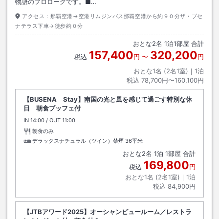
物語のプロローグです。■…
アクセス：
那覇空港→空港リムジンバス那覇空港から約９０分ザ・ブセ
ナテラス下車→徒歩約０分
おとな
2
名
1
泊
1
部屋 合計
157,400
320,200
税込
円
〜
円
おとな1名 (
2
名1室)｜
1
泊
税込
78,700円〜160,100円
【BUSENA Stay】南国の光と風を感じて過ごす特別な休
日 朝食ブッフェ付
IN
チェックイン
14:00
/ OUT
チェックアウト
11:00
朝食のみ
デラックスナチュラル（ツイン）禁煙
36平米
おとな
2
名
1
泊
1
部屋 合計
169,800
税込
円
おとな1名 (
2
名1室)｜
1
泊
税込
84,900円
【JTBアワード2025】オーシャンビュールーム／レストラ