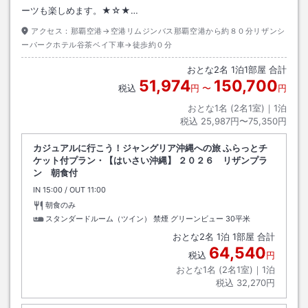
ーツも楽しめます。★☆★…
アクセス：
那覇空港→空港リムジンバス那覇空港から約８０分リザンシ
ーパークホテル谷茶ベイ下車→徒歩約０分
おとな
2
名
1
泊
1
部屋 合計
51,974
150,700
税込
円
〜
円
おとな1名 (
2
名1室)｜
1
泊
税込
25,987円〜75,350円
カジュアルに行こう！ジャングリア沖縄への旅 ふらっとチ
ケット付プラン・【はいさい沖縄】 ２０２６ リザンプラ
ン 朝食付
IN
チェックイン
15:00
/ OUT
チェックアウト
11:00
朝食のみ
スタンダードルーム（ツイン） 禁煙 グリーンビュー
30平米
おとな
2
名
1
泊
1
部屋 合計
64,540
税込
円
おとな1名 (
2
名1室)｜
1
泊
税込
32,270円