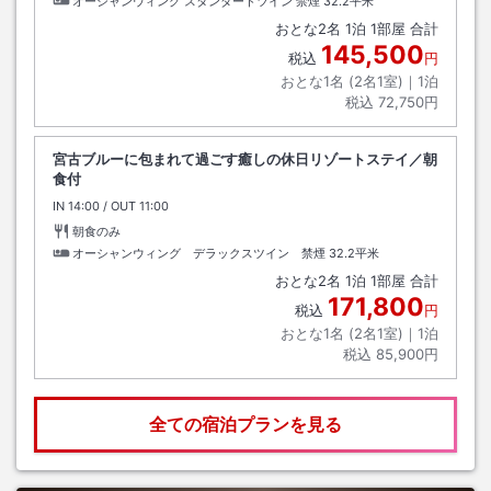
オーシャンウィング スタンダードツイン 禁煙
32.2平米
おとな
2
名
1
泊
1
部屋 合計
145,500
税込
円
おとな1名 (
2
名1室)｜
1
泊
税込
72,750円
宮古ブルーに包まれて過ごす癒しの休日リゾートステイ／朝
食付
IN
チェックイン
14:00
/ OUT
チェックアウト
11:00
朝食のみ
オーシャンウィング デラックスツイン 禁煙
32.2平米
おとな
2
名
1
泊
1
部屋 合計
171,800
税込
円
おとな1名 (
2
名1室)｜
1
泊
税込
85,900円
全ての宿泊プランを見る