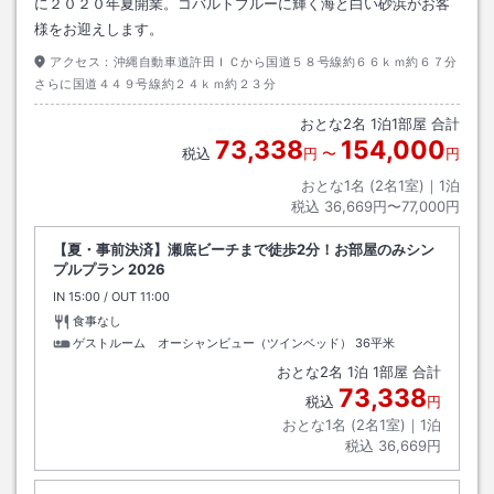
に２０２０年夏開業。コバルトブルーに輝く海と白い砂浜がお客
様をお迎えします。
アクセス：
沖縄自動車道許田ＩＣから国道５８号線約６６ｋｍ約６７分
さらに国道４４９号線約２４ｋｍ約２３分
おとな
2
名
1
泊
1
部屋 合計
73,338
154,000
税込
円
〜
円
おとな1名 (
2
名1室)｜
1
泊
税込
36,669円〜77,000円
【夏・事前決済】瀬底ビーチまで徒歩2分！お部屋のみシン
プルプラン 2026
IN
チェックイン
15:00
/ OUT
チェックアウト
11:00
食事なし
ゲストルーム オーシャンビュー（ツインベッド）
36平米
おとな
2
名
1
泊
1
部屋 合計
73,338
税込
円
おとな1名 (
2
名1室)｜
1
泊
税込
36,669円