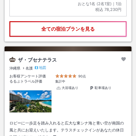
おとな1名 (
2
名1室)｜
1
泊
税込
78,230円
全ての宿泊プランを見る
ザ・ブセナテラス
地図
沖縄県
名護
お客様アンケート評価
90点
るるぶトラベル評価
集計中
大浴場あり
駐車場あり
ロビーに一歩足を踏み入れると広大な東シナ海と青い空が南国の
風と共にお迎えいたします。テラスチェックインがあなたの休日