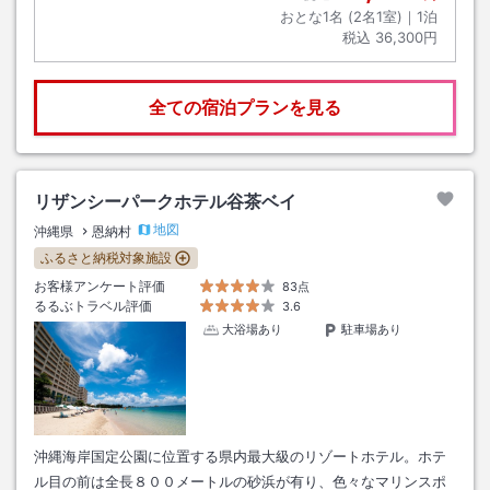
おとな1名 (
2
名1室)｜
1
泊
税込
36,300円
全ての宿泊プランを見る
リザンシーパークホテル谷茶ベイ
地図
沖縄県
恩納村
ふるさと納税対象施設
お客様アンケート評価
83点
るるぶトラベル評価
3.6
大浴場あり
駐車場あり
沖縄海岸国定公園に位置する県内最大級のリゾートホテル。ホテ
ル目の前は全長８００メートルの砂浜が有り、色々なマリンスポ