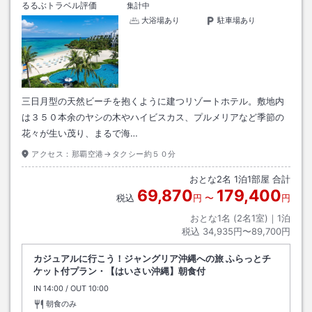
るるぶトラベル評価
集計中
大浴場あり
駐車場あり
三日月型の天然ビーチを抱くように建つリゾートホテル。敷地内
は３５０本余のヤシの木やハイビスカス、プルメリアなど季節の
花々が生い茂り、まるで海…
アクセス：
那覇空港→タクシー約５０分
おとな
2
名
1
泊
1
部屋 合計
69,870
179,400
税込
円
〜
円
おとな1名 (
2
名1室)｜
1
泊
税込
34,935円〜89,700円
カジュアルに行こう！ジャングリア沖縄への旅 ふらっとチ
ケット付プラン・【はいさい沖縄】朝食付
IN
チェックイン
14:00
/ OUT
チェックアウト
10:00
朝食のみ