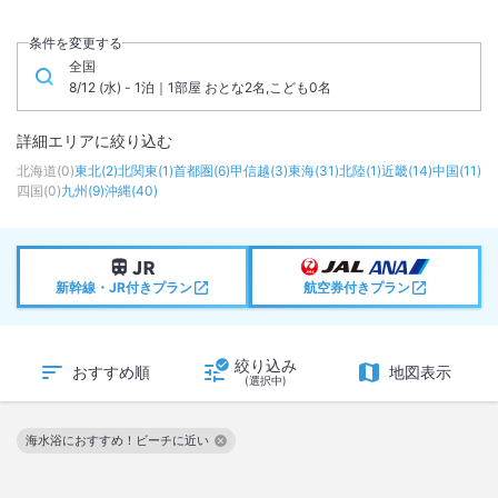
条件を変更する
全国
8/12 (水) - 1泊｜1部屋 おとな2名,こども0名
詳細エリアに絞り込む
北海道
(
0
)
東北
(
2
)
北関東
(
1
)
首都圏
(
6
)
甲信越
(
3
)
東海
(
31
)
北陸
(
1
)
近畿
(
14
)
中国
(
11
)
四国
(
0
)
九州
(
9
)
沖縄
(
40
)
新幹線・JR付きプラン
航空券付きプラン
絞り込み
おすすめ順
地図表示
(選択中)
海水浴におすすめ！ビーチに近い
この絞り込み条件を解除