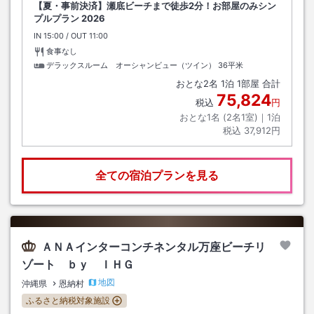
【夏・事前決済】瀬底ビーチまで徒歩2分！お部屋のみシン
プルプラン 2026
IN
チェックイン
15:00
/ OUT
チェックアウト
11:00
食事なし
デラックスルーム オーシャンビュー（ツイン）
36平米
おとな
2
名
1
泊
1
部屋 合計
75,824
税込
円
おとな1名 (
2
名1室)｜
1
泊
税込
37,912円
全ての宿泊プランを見る
ＡＮＡインターコンチネンタル万座ビーチリ
ゾート ｂｙ ＩＨＧ
地図
沖縄県
恩納村
ふるさと納税対象施設