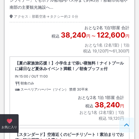
南部の主要観光施設へ…
アクセス：
那覇空港→タクシー約２０分
おとな
2
名
1
泊
1
部屋 合計
38,240
122,600
税込
円
〜
円
おとな1名 (
2
名1室)｜
1
泊
税込
19,120円〜61,300円
【夏の家族旅応援！】小学生まで添い寝無料！ナイトプール
に縁日など夏休みイベント満載！／朝食ブッフェ付
IN
チェックイン
15:00
/ OUT
チェックアウト
11:00
朝食のみ
スーペリアハーバー（ツイン） 禁煙
30平米
おとな
2
名
1
泊
1
部屋 合計
38,240
税込
円
おとな1名 (
2
名1室)｜
1
泊
税込
19,120円
ペー
お気に入り
【スタンダード】空港近くのビーチリゾート！素泊まりでお