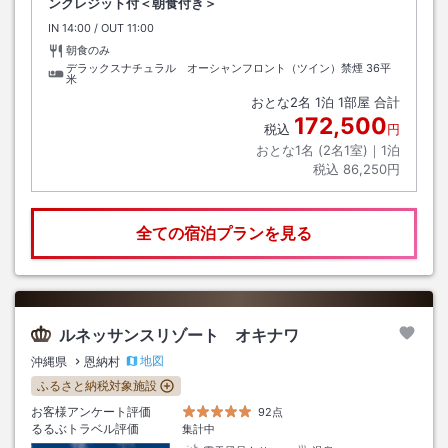
ンクレジット付＜朝食付き＞
IN
チェックイン
14:00
/ OUT
チェックアウト
11:00
朝食のみ
デラックスナチュラル オーシャンフロント（ツイン）禁煙
36平
米
おとな
2
名
1
泊
1
部屋 合計
172,500
税込
円
おとな1名 (
2
名1室)｜
1
泊
税込
86,250円
全ての宿泊プランを見る
ルネッサンスリゾート オキナワ
地図
沖縄県
恩納村
ふるさと納税対象施設
お客様アンケート評価
92点
るるぶトラベル評価
集計中