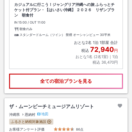
カジュアルに行こう！ジャングリア沖縄への旅 ふらっとチ
ケット付プラン・【はいさい沖縄】 ２０２６ リザンプラ
ン 朝食付
IN
チェックイン
15:00
/ OUT
チェックアウト
11:00
朝食のみ
スタンダードルーム（ツイン） 禁煙 オーシャンビュー
30平米
おとな
2
名
1
泊
1
部屋 合計
72,940
税込
円
おとな1名 (
2
名1室)｜
1
泊
税込
36,470円
全ての宿泊プランを見る
ザ・ムーンビーチミュージアムリゾート
地図
沖縄県
恩納村
ふるさと納税対象施設
お客様アンケート評価
86点