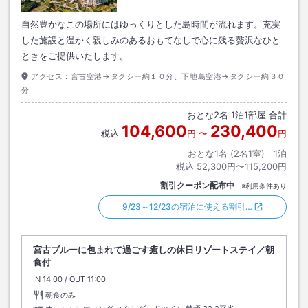
自然豊かなこの場所にはゆっくりとした島時間が流れます。充実
した施設と温かく親しみのあるおもてなしで心に残る贅沢なひと
ときをご提供いたします。
アクセス：
宮古空港→タクシー約１０分、下地島空港→タクシー約３０
分
おとな
2
名
1
泊
1
部屋 合計
104,600
230,400
税込
円
〜
円
おとな1名 (
2
名1室)｜
1
泊
税込
52,300円〜115,200円
割引クーポン配布中
※利用条件あり
9/23～12/23の宿泊に使える割引…
宮古ブルーに包まれて過ごす癒しの休日リゾートステイ／朝
食付
IN
チェックイン
14:00
/ OUT
チェックアウト
11:00
朝食のみ