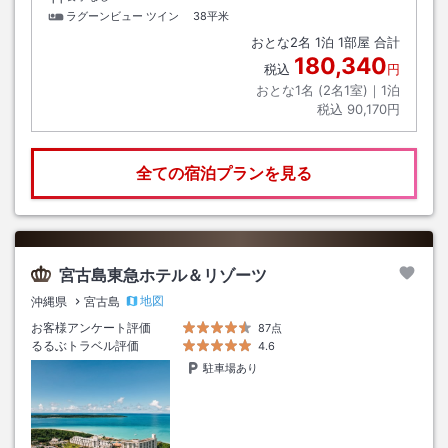
ラグーンビュー ツイン
38平米
おとな
2
名
1
泊
1
部屋 合計
180,340
税込
円
おとな1名 (
2
名1室)｜
1
泊
税込
90,170円
全ての宿泊プランを見る
宮古島東急ホテル＆リゾーツ
地図
沖縄県
宮古島
お客様アンケート評価
87点
るるぶトラベル評価
4.6
駐車場あり