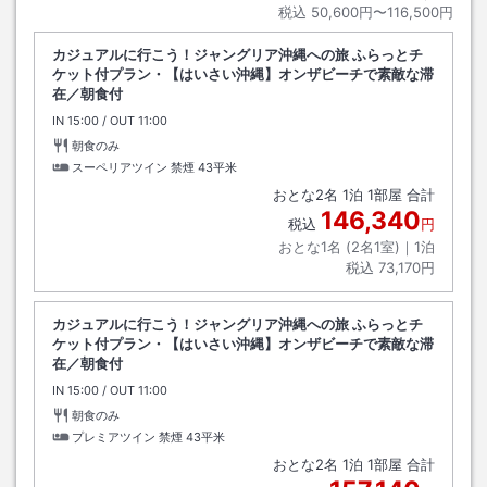
税込
50,600円〜116,500円
カジュアルに行こう！ジャングリア沖縄への旅 ふらっとチ
ケット付プラン・【はいさい沖縄】オンザビーチで素敵な滞
在／朝食付
IN
チェックイン
15:00
/ OUT
チェックアウト
11:00
朝食のみ
スーペリアツイン 禁煙
43平米
おとな
2
名
1
泊
1
部屋 合計
146,340
税込
円
おとな1名 (
2
名1室)｜
1
泊
税込
73,170円
カジュアルに行こう！ジャングリア沖縄への旅 ふらっとチ
ケット付プラン・【はいさい沖縄】オンザビーチで素敵な滞
在／朝食付
IN
チェックイン
15:00
/ OUT
チェックアウト
11:00
朝食のみ
プレミアツイン 禁煙
43平米
おとな
2
名
1
泊
1
部屋 合計