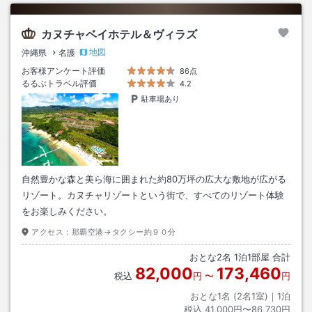
カヌチャベイホテル＆ヴィラズ
地図
沖縄県
名護
お客様アンケート評価
86点
るるぶトラベル評価
4.2
駐車場あり
自然豊かな森と美ら海に囲まれた約80万坪の広大な敷地が広がる
リゾート。カヌチャリゾートという街で、すべてのリゾート体験
をお楽しみください。
アクセス：
那覇空港→タクシー約９０分
おとな
2
名
1
泊
1
部屋 合計
82,000
173,460
税込
円
〜
円
おとな1名 (
2
名1室)｜
1
泊
税込
41,000円〜86,730円