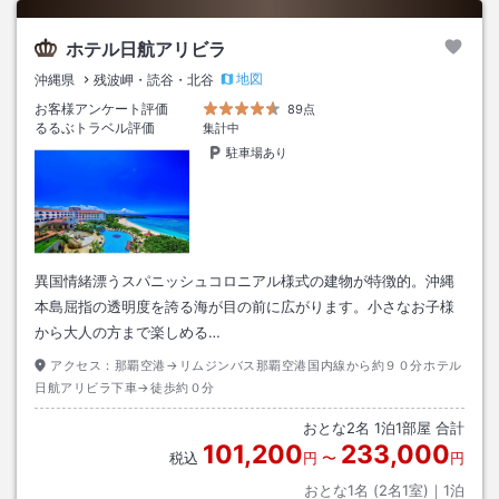
ホテル日航アリビラ
地図
沖縄県
残波岬・読谷・北谷
お客様アンケート評価
89点
るるぶトラベル評価
集計中
駐車場あり
異国情緒漂うスパニッシュコロニアル様式の建物が特徴的。沖縄
本島屈指の透明度を誇る海が目の前に広がります。小さなお子様
から大人の方まで楽しめる…
アクセス：
那覇空港→リムジンバス那覇空港国内線から約９０分ホテル
日航アリビラ下車→徒歩約０分
おとな
2
名
1
泊
1
部屋 合計
101,200
233,000
税込
円
〜
円
おとな1名 (
2
名1室)｜
1
泊