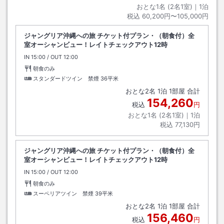
おとな1名 (
2
名1室)｜
1
泊
税込
60,200円〜105,000円
ジャングリア沖縄への旅 チケット付プラン・（朝食付）全
室オーシャンビュー！レイトチェックアウト12時
IN
チェックイン
15:00
/ OUT
チェックアウト
12:00
朝食のみ
スタンダードツイン 禁煙
36平米
おとな
2
名
1
泊
1
部屋 合計
154,260
税込
円
おとな1名 (
2
名1室)｜
1
泊
税込
77,130円
ジャングリア沖縄への旅 チケット付プラン・（朝食付）全
室オーシャンビュー！レイトチェックアウト12時
IN
チェックイン
15:00
/ OUT
チェックアウト
12:00
朝食のみ
スーペリアツイン 禁煙
39平米
おとな
2
名
1
泊
1
部屋 合計
156,460
税込
円