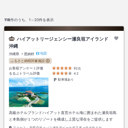
118
件のうち、
1～20
件を表示
ハイアットリージェンシー瀬良垣アイランド
沖縄
地図
沖縄県
恩納村
ふるさと納税対象施設
お客様アンケート評価
92点
るるぶトラベル評価
4.2
駐車場あり
高級ホテルブランドハイアット直営ホテル海に囲まれた瀬良垣島
と本島側が１つのリゾートを構成し上質な滞在をご提供します
アクセス：
那覇空港→バス瀬良垣ビーチ前下車→徒歩約５分