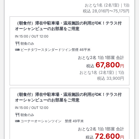
おとな1名 (
2
名1室)｜
1
泊
税込
28,016円〜75,175円
（朝食付）滞在中駐車場・温浴施設の利用がOK！テラス付
オーシャンビューのお部屋をご用意
IN
チェックイン
15:00
/ OUT
チェックアウト
12:00
朝食のみ
ビーチタワースタンダードツイン禁煙
46平米
おとな
2
名
1
泊
1
部屋 合計
67,800
税込
円
おとな1名 (
2
名1室)｜
1
泊
税込
33,900円
（朝食付）滞在中駐車場・温浴施設の利用がOK！テラス付
オーシャンビューのお部屋をご用意
IN
チェックイン
15:00
/ OUT
チェックアウト
12:00
朝食のみ
コーナーオーシャンツイン 禁煙
49平米
おとな
2
名
1
泊
1
部屋 合計
72,600
税込
円