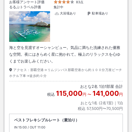
お客様アンケート評価
83点
るるぶトラベル評価
集計中
大浴場あり
駐車場あり
海と空を見渡すオーシャンビュー。気品に満ちた洗練された優雅
な空間。夜にはきらめく星に抱かれて。極上のリラックスを心ゆ
くまでお楽しみください。
アクセス：
那覇空港→リムジンバス那覇空港から約１００分万座ビーチ
ホテル下車→徒歩約０分
おとな
2
名
1
泊
1
部屋 合計
115,000
141,000
税込
円
〜
円
おとな1名 (
2
名1室)｜
1
泊
税込
57,500円〜70,500円
ベストフレキシブルレート（素泊り）
IN
チェックイン
15:00
/ OUT
チェックアウト
11:00