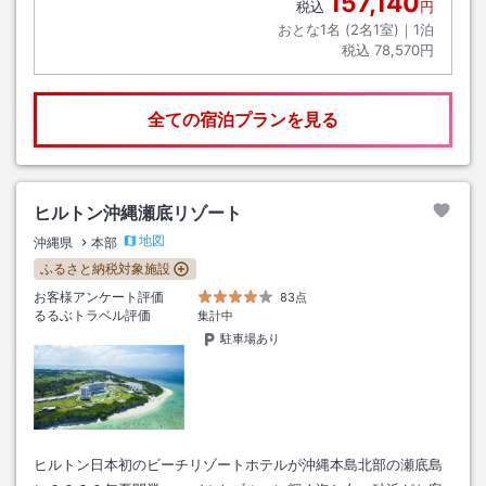
157,140
税込
円
おとな1名 (
2
名1室)｜
1
泊
税込
78,570円
全ての宿泊プランを見る
ヒルトン沖縄瀬底リゾート
地図
沖縄県
本部
ふるさと納税対象施設
お客様アンケート評価
83点
るるぶトラベル評価
集計中
駐車場あり
ヒルトン日本初のビーチリゾートホテルが沖縄本島北部の瀬底島