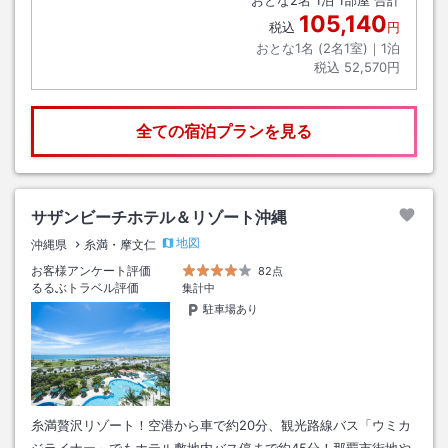
おとな
2
名
1
泊
1
部屋 合計
105,140
税込
円
おとな1名 (
2
名1室)｜
1
泊
税込
52,570円
全ての宿泊プランを見る
サザンビーチホテル＆リゾート沖縄
地図
沖縄県
糸満・摩文仁
お客様アンケート評価
82点
るるぶトラベル評価
集計中
駐車場あり
糸満贅沢リゾート！空港から車で約20分、観光路線バス「ウミカ
ジライナー」でもホテル敷地内バス停まで約45分！那覇市街地や