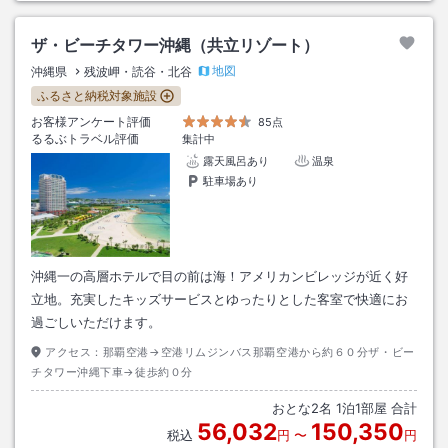
ザ・ビーチタワー沖縄（共立リゾート）
地図
沖縄県
残波岬・読谷・北谷
ふるさと納税対象施設
お客様アンケート評価
85点
るるぶトラベル評価
集計中
露天風呂あり
温泉
駐車場あり
沖縄一の高層ホテルで目の前は海！アメリカンビレッジが近く好
立地。充実したキッズサービスとゆったりとした客室で快適にお
過ごしいただけます。
アクセス：
那覇空港→空港リムジンバス那覇空港から約６０分ザ・ビー
チタワー沖縄下車→徒歩約０分
おとな
2
名
1
泊
1
部屋 合計
56,032
150,350
税込
円
〜
円