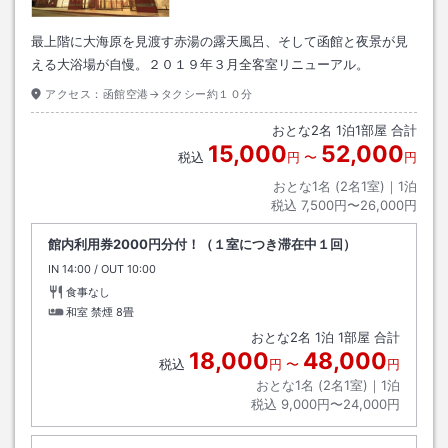
最上階に大海原を見渡す赤湯の露天風呂、そして函館と夜景が見
える大浴場が自慢。２０１９年３月全客室リニューアル。
アクセス：
函館空港→タクシー約１０分
おとな
2
名
1
泊
1
部屋 合計
15,000
52,000
税込
円
〜
円
おとな1名 (
2
名1室)｜
1
泊
税込
7,500円〜26,000円
館内利用券2000円分付！（１室につき滞在中１回）
IN
チェックイン
14:00
/ OUT
チェックアウト
10:00
食事なし
和室 禁煙
8畳
おとな
2
名
1
泊
1
部屋 合計
18,000
48,000
税込
円
〜
円
おとな1名 (
2
名1室)｜
1
泊
税込
9,000円〜24,000円