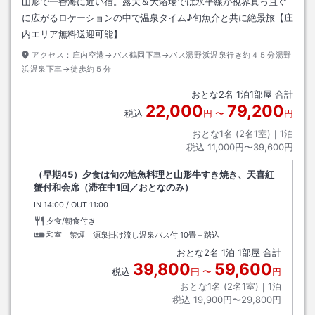
山形で一番海に近い宿。露天＆大浴場では水平線が視界真っ直ぐ
に広がるロケーションの中で温泉タイム♪旬魚介と共に絶景旅【庄
内エリア無料送迎可能】
アクセス：
庄内空港→バス鶴岡下車→バス湯野浜温泉行き約４５分湯野
浜温泉下車→徒歩約５分
おとな
2
名
1
泊
1
部屋 合計
22,000
79,200
税込
円
〜
円
おとな1名 (
2
名1室)｜
1
泊
税込
11,000円〜39,600円
（早期45）夕食は旬の地魚料理と山形牛すき焼き、天喜紅
蟹付和会席（滞在中1回／おとなのみ）
IN
チェックイン
14:00
/ OUT
チェックアウト
11:00
夕食/朝食付き
和室 禁煙 源泉掛け流し温泉バス付
10畳＋踏込
おとな
2
名
1
泊
1
部屋 合計
39,800
59,600
税込
円
〜
円
おとな1名 (
2
名1室)｜
1
泊
税込
19,900円〜29,800円