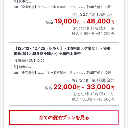
食事なし
【全室海側】エコノミー和室10帖・アウトバス【Wifi完備】
10畳
おとな
2
名
1
泊
1
部屋 合計
19,800
48,400
税込
円
〜
円
おとな1名 (
2
名1室)｜
1
泊
税込
9,900円〜24,200円
【12／12～12／25・訳あり】＜1泊朝食／夕食なし＞名物・
鯛茶漬けと和食膳を味わう ※館内工事中
IN
チェックイン
15:00
/ OUT
チェックアウト
10:00
朝食のみ
【全室海側】エコノミー和室10帖・アウトバス【Wifi完備】
10畳
おとな
2
名
1
泊
1
部屋 合計
22,000
33,000
税込
円
〜
円
おとな1名 (
2
名1室)｜
1
泊
税込
11,000円〜16,500円
全ての宿泊プランを見る