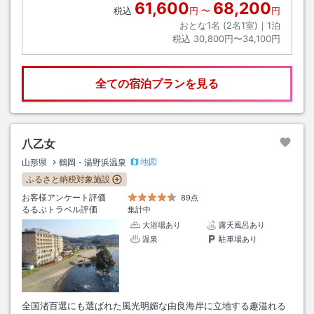
61,600
68,200
税込
円
〜
円
おとな1名 (
2
名1室)｜
1
泊
税込
30,800円〜34,100円
全ての宿泊プランを見る
八乙女
地図
山形県
鶴岡・湯野浜温泉
ふるさと納税対象施設
お客様アンケート評価
89点
るるぶトラベル評価
集計中
大浴場あり
露天風呂あり
温泉
駐車場あり
全国渚百選にも選ばれた風光明媚な由良海岸に立地する趣溢れる