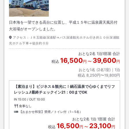
日本海を一望できる高台に位置し、平成１５年に温泉露天風呂付
大浴場がオープンしました。
アクセス：
ＪＲ五能線深浦駅→バス深浦観光ホテル行き約１０分深浦観
光ホテル下車→徒歩約０分
おとな
2
名
1
泊
1
部屋 合計
16,500
39,600
税込
円
〜
円
おとな1名 (
2
名1室)｜
1
泊
税込
8,250円〜19,800円
【素泊まり】ビジネス＆観光に！鍋石温泉で心ゆくまでリフ
レッシュ♪最終チェックイン21：00までOK
IN
チェックイン
15:00
/ OUT
チェックアウト
10:00
食事なし
【おまかせ和室】禁煙／トイレ付（1～5名）
おとな
2
名
1
泊
1
部屋 合計
16,500
23,100
税込
円
〜
円