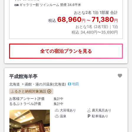
ギャラリー館 ツインルーム 禁煙
34.6平米
おとな
2
名
1
泊
1
部屋 合計
68,960
71,380
税込
円
〜
円
おとな1名 (
2
名1室)｜
1
泊
税込
34,480円〜35,690円
全ての宿泊プランを見る
平成館海羊亭
地図
北海道
函館・湯の川温泉(北海道)
ふるさと納税対象施設
お客様アンケート評価
集計中
るるぶトラベル評価
集計中
大浴場あり
露天風呂あり
温泉
駐車場あり