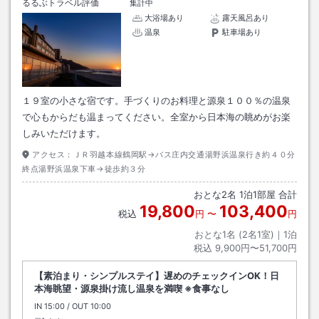
るるぶトラベル評価
集計中
大浴場あり
露天風呂あり
温泉
駐車場あり
１９室の小さな宿です。手づくりのお料理と源泉１００％の温泉
で心もからだも温まってください。全室から日本海の眺めがお楽
しみいただけます。
アクセス：
ＪＲ羽越本線鶴岡駅→バス庄内交通湯野浜温泉行き約４０分
終点湯野浜温泉下車→徒歩約３分
おとな
2
名
1
泊
1
部屋 合計
19,800
103,400
税込
円
〜
円
おとな1名 (
2
名1室)｜
1
泊
税込
9,900円〜51,700円
【素泊まり・シンプルステイ】遅めのチェックインOK！日
本海眺望・源泉掛け流し温泉を満喫 ※食事なし
IN
チェックイン
15:00
/ OUT
チェックアウト
10:00