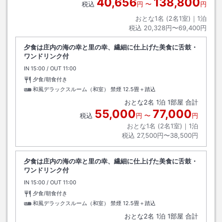
40,656
138,800
税込
円
〜
円
おとな1名 (
2
名1室)｜
1
泊
税込
20,328円〜69,400円
夕食は庄内の海の幸と里の幸、繊細に仕上げた美食に舌鼓・
ワンドリンク付
IN
チェックイン
15:00
/ OUT
チェックアウト
11:00
夕食/朝食付き
和風デラックスルーム（和室） 禁煙
12.5畳＋踏込
おとな
2
名
1
泊
1
部屋 合計
55,000
77,000
税込
円
〜
円
おとな1名 (
2
名1室)｜
1
泊
税込
27,500円〜38,500円
夕食は庄内の海の幸と里の幸、繊細に仕上げた美食に舌鼓・
ワンドリンク付
IN
チェックイン
15:00
/ OUT
チェックアウト
11:00
夕食/朝食付き
和風デラックスルーム（和室） 禁煙
12.5畳＋踏込
おとな
2
名
1
泊
1
部屋 合計