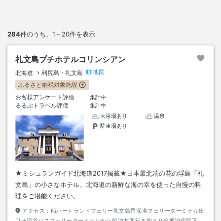
284
件のうち、
1～20
件を表示
礼文島プチホテルコリンシアン
地図
北海道
利尻島・礼文島
ふるさと納税対象施設
お客様アンケート評価
集計中
るるぶトラベル評価
集計中
大浴場あり
温泉
駐車場あり
★ミシュランガイド北海道2017掲載★日本最北端の花の浮島「礼
文島」の小さなホテル。北海道の新鮮な海の幸を使った自慢の料
理をご堪能ください。
アクセス：
船ハートランドフェリー礼文島香深港フェリーターミナル出
口→宗谷バスフェリーターミナルから船泊方面行き約４０分船泊病院下車