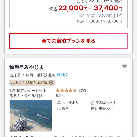
おとな
2
名
1
泊
1
部屋 合計
22,000
37,400
税込
円
〜
円
おとな1名 (
2
名1室)｜
1
泊
税込
11,000円〜18,700円
全ての宿泊プランを見る
愉海亭みやじま
地図
山形県
鶴岡・湯野浜温泉
ふるさと納税対象施設
お客様アンケート評価
87点
るるぶトラベル評価
集計中
大浴場あり
露天風呂あり
温泉
駐車場あり