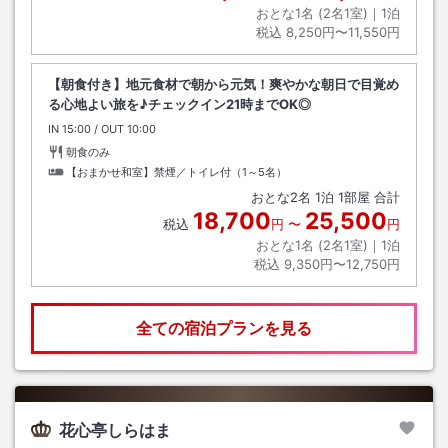
おとな1名 (
2
名1室)｜
1
泊
税込
8,250円〜11,550円
【朝食付き】地元食材で朝から元気！爽やかな朝日で目覚め
る心地よい旅を♪チェックイン21時までOK◎
IN
チェックイン
15:00
/ OUT
チェックアウト
10:00
朝食のみ
【おまかせ和室】禁煙／トイレ付（1～5名）
おとな
2
名
1
泊
1
部屋 合計
18,700
25,500
税込
円
〜
円
おとな1名 (
2
名1室)｜
1
泊
税込
9,350円〜12,750円
全ての宿泊プランを見る
花心亭しらはま