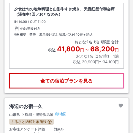
夕食は旬の地魚料理と山形牛すき焼き、天喜紅蟹付和会席
（滞在中1回／おとなのみ）
IN
チェックイン
14:00
/ OUT
チェックアウト
11:00
夕食/朝食付き
和室 禁煙 源泉掛け流し温泉バス付
10畳＋踏込
おとな
2
名
1
泊
1
部屋 合計
41,800
68,200
税込
円
〜
円
おとな1名 (
2
名1室)｜
1
泊
税込
20,900円〜34,100円
全ての宿泊プランを見る
海辺のお宿一久
地図
山形県
鶴岡・湯野浜温泉
ふるさと納税対象施設
お客様アンケート評価
対象外