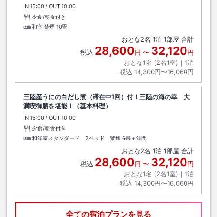
IN
チェックイン
15:00
/ OUT
チェックアウト
10:00
夕食/朝食付き
和室 禁煙
10畳
おとな
2
名
1
泊
1
部屋 合計
28,600
32,120
税込
円
〜
円
おとな1名 (
2
名1室)｜
1
泊
税込
14,300円〜16,060円
三陸産うにの白だし煮（滞在中1回）付！三陸の海の幸 大
満喫御膳を堪能！（基本料理）
IN
チェックイン
15:00
/ OUT
チェックアウト
10:00
夕食/朝食付き
和洋室スタンダード 2ベッド 禁煙
6畳＋洋間
おとな
2
名
1
泊
1
部屋 合計
28,600
32,120
税込
円
〜
円
おとな1名 (
2
名1室)｜
1
泊
税込
14,300円〜16,060円
全ての宿泊プランを見る