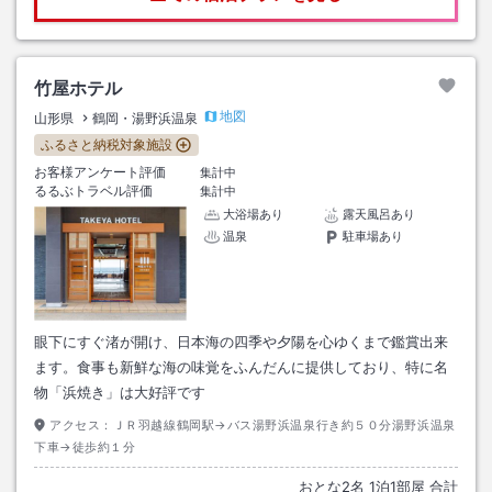
竹屋ホテル
地図
山形県
鶴岡・湯野浜温泉
ふるさと納税対象施設
お客様アンケート評価
集計中
るるぶトラベル評価
集計中
大浴場あり
露天風呂あり
温泉
駐車場あり
眼下にすぐ渚が開け、日本海の四季や夕陽を心ゆくまで鑑賞出来
ます。食事も新鮮な海の味覚をふんだんに提供しており、特に名
物「浜焼き」は大好評です
アクセス：
ＪＲ羽越線鶴岡駅→バス湯野浜温泉行き約５０分湯野浜温泉
下車→徒歩約１分
おとな
2
名
1
泊
1
部屋 合計