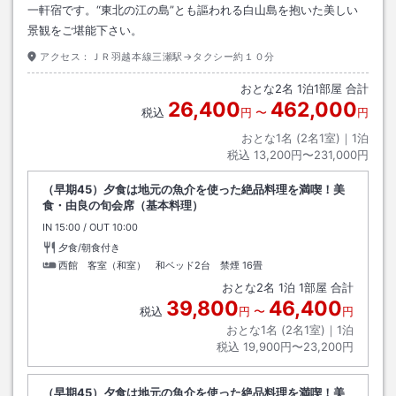
一軒宿です。“東北の江の島”とも謳われる白山島を抱いた美しい
景観をご堪能下さい。
アクセス：
ＪＲ羽越本線三瀬駅→タクシー約１０分
おとな
2
名
1
泊
1
部屋 合計
26,400
462,000
税込
円
〜
円
おとな1名 (
2
名1室)｜
1
泊
税込
13,200円〜231,000円
（早期45）夕食は地元の魚介を使った絶品料理を満喫！美
食・由良の旬会席（基本料理）
IN
チェックイン
15:00
/ OUT
チェックアウト
10:00
夕食/朝食付き
西館 客室（和室） 和ベッド2台 禁煙
16畳
おとな
2
名
1
泊
1
部屋 合計
39,800
46,400
税込
円
〜
円
おとな1名 (
2
名1室)｜
1
泊
税込
19,900円〜23,200円
（早期45）夕食は地元の魚介を使った絶品料理を満喫！美