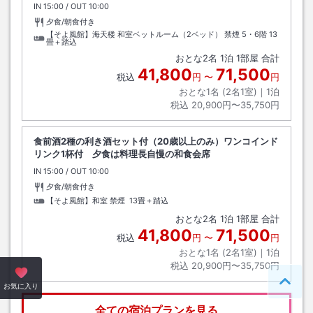
IN
チェックイン
15:00
/ OUT
チェックアウト
10:00
夕食/朝食付き
【そよ風館】海天楼 和室ベットルーム（2ベッド） 禁煙 5・6階
13
畳＋踏込
おとな
2
名
1
泊
1
部屋 合計
41,800
71,500
税込
円
〜
円
おとな1名 (
2
名1室)｜
1
泊
税込
20,900円〜35,750円
食前酒2種の利き酒セット付（20歳以上のみ）ワンコインド
リンク1杯付 夕食は料理長自慢の和食会席
IN
チェックイン
15:00
/ OUT
チェックアウト
10:00
夕食/朝食付き
【そよ風館】和室 禁煙
13畳＋踏込
おとな
2
名
1
泊
1
部屋 合計
41,800
71,500
税込
円
〜
円
おとな1名 (
2
名1室)｜
1
泊
税込
20,900円〜35,750円
ペー
お気に入り
全ての宿泊プランを見る