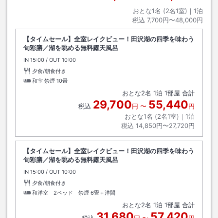
おとな1名 (
2
名1室)｜
1
泊
税込
7,700円〜48,000円
【タイムセール】全室レイクビュー！田沢湖の四季を味わう
旬彩膳／湖を眺める無料露天風呂
IN
チェックイン
15:00
/ OUT
チェックアウト
10:00
夕食/朝食付き
和室 禁煙
10畳
おとな
2
名
1
泊
1
部屋 合計
29,700
55,440
税込
円
〜
円
おとな1名 (
2
名1室)｜
1
泊
税込
14,850円〜27,720円
【タイムセール】全室レイクビュー！田沢湖の四季を味わう
旬彩膳／湖を眺める無料露天風呂
IN
チェックイン
15:00
/ OUT
チェックアウト
10:00
夕食/朝食付き
和洋室 2ベッド 禁煙
6畳＋洋間
おとな
2
名
1
泊
1
部屋 合計
31,680
57,420