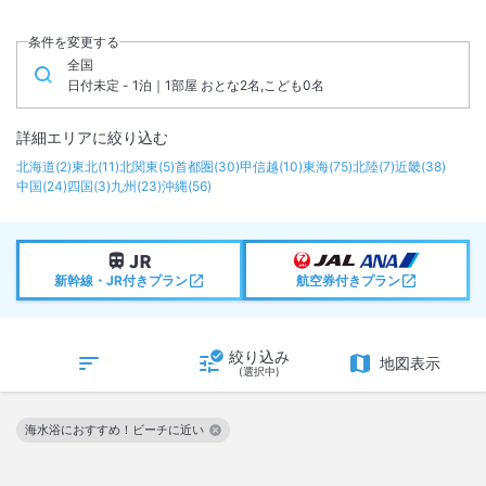
条件を変更する
全国
日付未定 - 1泊｜1部屋 おとな2名,こども0名
詳細エリアに絞り込む
北海道
(
2
)
東北
(
11
)
北関東
(
5
)
首都圏
(
30
)
甲信越
(
10
)
東海
(
75
)
北陸
(
7
)
近畿
(
38
)
中国
(
24
)
四国
(
3
)
九州
(
23
)
沖縄
(
56
)
新幹線・JR付きプラン
航空券付きプラン
絞り込み
地図表示
(選択中)
海水浴におすすめ！ビーチに近い
この絞り込み条件を解除