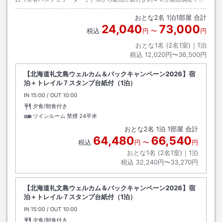
→徒歩約２分
おとな
2
名
1
泊
1
部屋 合計
24,040
73,000
税込
円
〜
円
おとな1名 (
2
名1室)｜
1
泊
税込
12,020円〜36,500円
【北海道礼文島ウェルカム＆バックキャンペーン2026】宿
泊＋トレイル７スタンプ台紙付（1泊）
IN
チェックイン
15:00
/ OUT
チェックアウト
10:00
夕食/朝食付き
ツインルーム 禁煙
24平米
おとな
2
名
1
泊
1
部屋 合計
64,480
66,540
税込
円
〜
円
おとな1名 (
2
名1室)｜
1
泊
税込
32,240円〜33,270円
【北海道礼文島ウェルカム＆バックキャンペーン2026】宿
泊＋トレイル７スタンプ台紙付（1泊）
IN
チェックイン
15:00
/ OUT
チェックアウト
10:00
夕食/朝食付き