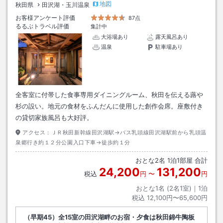
地図
秋田県
田沢湖・玉川温泉
お客様アンケート評価
87点
るるぶトラベル評価
集計中
大浴場あり
露天風呂あり
温泉
駐車場あり
全客室に付帯した食事専用ダイニングルーム、秋田を伝える蕗や
杉の設い。地元の食材をふんだんに使用した創作会席。座敷付き
の貸切家族風呂も大好評。
アクセス：
ＪＲ秋田新幹線田沢湖駅→バス乳頭線田沢湖駅前から乳頭温
泉郷行き約１２分公園入口下車→徒歩約１分
おとな
2
名
1
泊
1
部屋 合計
24,200
131,200
税込
円
〜
円
おとな1名 (
2
名1室)｜
1
泊
税込
12,100円〜65,600円
（早期45）全15室の田沢湖畔のお宿・夕食は秋田錦牛陶板