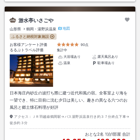
游水亭いさごや
地図
山形県
鶴岡・湯野浜温泉
ふるさと納税対象施設
お客様アンケート評価
90点
るるぶトラベル評価
集計中
大浴場あり
露天風呂あり
温泉
駐車場あり
日本海庄内砂丘の波打ち際に建つ近代和風の宿。全客室より海を
一望でき、特に目前に沈む夕日は美しい。趣きの異なる六つのお
風呂と郷土懐石料理が好評
アクセス：
ＪＲ羽越線鶴岡駅→バス湯野浜温泉行き約３７分終点下車→
徒歩約３分
おとな
2
名
1
泊
1
部屋 合計