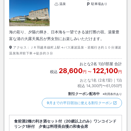
温泉
駐車場あり
海の彩り、夕陽の輝き、日本海を一望できる波打際の宿。湯量豊
富な渚の大露天風呂が男女別にお楽しみいただけます。
アクセス：
ＪＲ羽越本線村上駅→バス瀬波温泉・岩船行き約１０分瀬波
温泉海岸前下車→徒歩約３分
おとな
2
名
1
泊
1
部屋 合計
28,600
122,100
税込
円
〜
円
おとな1名 (
2
名1室)｜
1
泊
税込
14,300円〜61,050円
割引クーポン配布中
※利用条件あり
9月までの平日宿泊に使える割引クーポン
食前酒2種の利き酒セット付（20歳以上のみ）ワンコインド
リンク1杯付 夕食は料理長自慢の和食会席