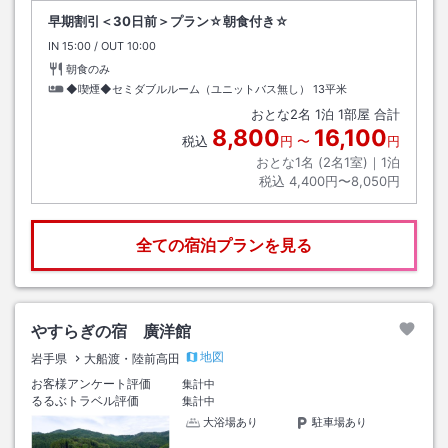
早期割引＜30日前＞プラン☆朝食付き☆
IN
チェックイン
15:00
/ OUT
チェックアウト
10:00
朝食のみ
◆喫煙◆セミダブルルーム（ユニットバス無し）
13平米
おとな
2
名
1
泊
1
部屋 合計
8,800
16,100
税込
円
〜
円
おとな1名 (
2
名1室)｜
1
泊
税込
4,400円〜8,050円
全ての宿泊プランを見る
やすらぎの宿 廣洋館
地図
岩手県
大船渡・陸前高田
お客様アンケート評価
集計中
るるぶトラベル評価
集計中
大浴場あり
駐車場あり