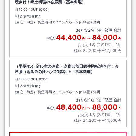
焼き付！郷土料理の会席膳（基本料理）
IN
チェックイン
15:00
/ OUT
チェックアウト
10:00
夕食/朝食付き
心（和室） 禁煙 専用ダイニングルーム付
14畳＋洋間
おとな
2
名
1
泊
1
部屋 合計
44,400
84,000
税込
円
〜
円
おとな1名 (
2
名1室)｜
1
泊
税込
22,200円〜42,000円
（早期45）全15室のお宿・夕食は秋田錦牛陶板焼き付！会
席膳（地酒飲み比べ／20歳以上・基本料理）
IN
チェックイン
15:00
/ OUT
チェックアウト
10:00
夕食/朝食付き
心（和室） 禁煙 専用ダイニングルーム付
14畳＋洋間
おとな
2
名
1
泊
1
部屋 合計
48,400
88,000
税込
円
〜
円
おとな1名 (
2
名1室)｜
1
泊
税込
24,200円〜44,000円