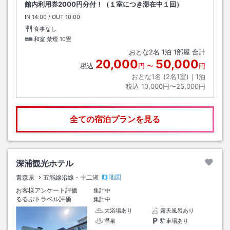
館内利用券2000円分付！（１室につき滞在中１回）
IN
チェックイン
14:00
/ OUT
チェックアウト
10:00
食事なし
和室 禁煙
10畳
おとな
2
名
1
泊
1
部屋 合計
20,000
50,000
税込
円
〜
円
おとな1名 (
2
名1室)｜
1
泊
税込
10,000円〜25,000円
全ての宿泊プランを見る
深浦観光ホテル
地図
青森県
五能線沿線・十二湖
お客様アンケート評価
集計中
るるぶトラベル評価
集計中
大浴場あり
露天風呂あり
温泉
駐車場あり