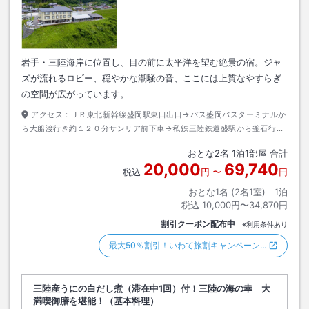
岩手・三陸海岸に位置し、目の前に太平洋を望む絶景の宿。ジャ
ズが流れるロビー、穏やかな潮騒の音、ここには上質なやすらぎ
の空間が広がっています。
アクセス：
ＪＲ東北新幹線盛岡駅東口出口→バス盛岡バスターミナルか
ら大船渡行き約１２０分サンリア前下車→私鉄三陸鉄道盛駅から釜石行き
約１１分綾里駅下車→徒歩約１５分
おとな
2
名
1
泊
1
部屋 合計
20,000
69,740
税込
円
〜
円
おとな1名 (
2
名1室)｜
1
泊
税込
10,000円〜34,870円
割引クーポン配布中
※利用条件あり
最大50％割引！いわて旅割キャンペーン…
三陸産うにの白だし煮（滞在中1回）付！三陸の海の幸 大
満喫御膳を堪能！（基本料理）