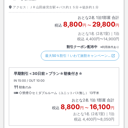
アクセス：
ＪＲ山田線宮古駅→バス約１５分→徒歩約１分
おとな
2
名
1
泊
1
部屋 合計
8,800
29,800
税込
円
〜
円
おとな1名 (
2
名1室)｜
1
泊
税込
4,400円〜14,900円
割引クーポン配布中
※利用条件あり
最大50％割引！いわて旅割キャンペーン…
早期割引＜30日前＞プラン☆朝食付き☆
IN
チェックイン
15:00
/ OUT
チェックアウト
10:00
朝食のみ
◇禁煙◇セミダブルルーム（ユニットバス無し）
13平米
おとな
2
名
1
泊
1
部屋 合計
8,800
16,100
税込
円
〜
円
おとな1名 (
2
名1室)｜
1
泊
税込
4,400円〜8,050円