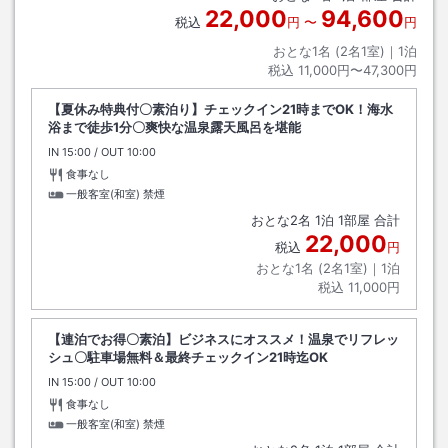
22,000
94,600
税込
円
〜
円
おとな1名 (
2
名1室)｜
1
泊
税込
11,000円〜47,300円
【夏休み特典付〇素泊り】チェックイン21時までOK！海水
浴まで徒歩1分〇爽快な温泉露天風呂を堪能
IN
チェックイン
15:00
/ OUT
チェックアウト
10:00
食事なし
一般客室(和室) 禁煙
おとな
2
名
1
泊
1
部屋 合計
22,000
税込
円
おとな1名 (
2
名1室)｜
1
泊
税込
11,000円
【連泊でお得〇素泊】ビジネスにオススメ！温泉でリフレッ
シュ〇駐車場無料＆最終チェックイン21時迄OK
IN
チェックイン
15:00
/ OUT
チェックアウト
10:00
食事なし
一般客室(和室) 禁煙