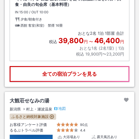
食・由良の旬会席（基本料理）
IN
チェックイン
15:00
/ OUT
チェックアウト
10:00
夕食/朝食付き
西館 客室(和室) 禁煙
16畳
おとな
2
名
1
泊
1
部屋 合計
39,800
46,400
税込
円
〜
円
おとな1名 (
2
名1室)｜
1
泊
税込
19,900円〜23,200円
全ての宿泊プランを見る
大観荘せなみの湯
地図
新潟県
村上・瀬波温泉
ふるさと納税対象施設
お客様アンケート評価
90点
るるぶトラベル評価
4.4
大浴場あり
露天風呂あり