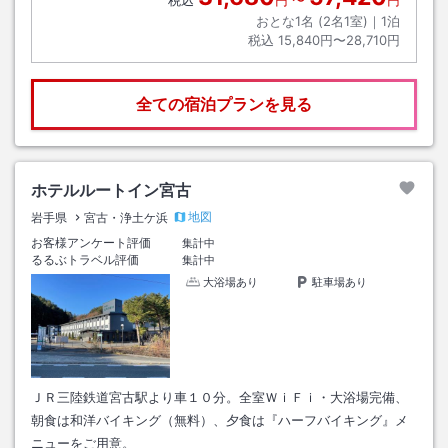
税込
円
〜
円
おとな1名 (
2
名1室)｜
1
泊
税込
15,840円〜28,710円
全ての宿泊プランを見る
ホテルルートイン宮古
地図
岩手県
宮古・浄土ケ浜
お客様アンケート評価
集計中
るるぶトラベル評価
集計中
大浴場あり
駐車場あり
ＪＲ三陸鉄道宮古駅より車１０分。全室ＷｉＦｉ・大浴場完備、
朝食は和洋バイキング（無料）、夕食は『ハーフバイキング』メ
ニューをご用意。