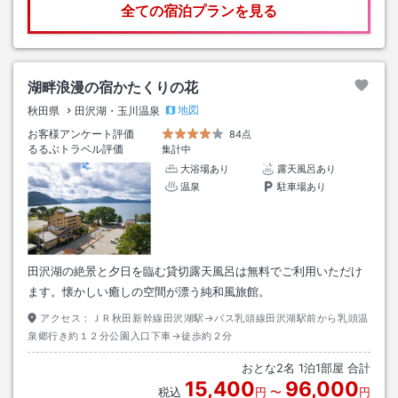
全ての宿泊プランを見る
湖畔浪漫の宿かたくりの花
地図
秋田県
田沢湖・玉川温泉
お客様アンケート評価
84点
るるぶトラベル評価
集計中
大浴場あり
露天風呂あり
温泉
駐車場あり
田沢湖の絶景と夕日を臨む貸切露天風呂は無料でご利用いただけ
ます。懐かしい癒しの空間が漂う純和風旅館。
アクセス：
ＪＲ秋田新幹線田沢湖駅→バス乳頭線田沢湖駅前から乳頭温
泉郷行き約１２分公園入口下車→徒歩約２分
おとな
2
名
1
泊
1
部屋 合計
15,400
96,000
税込
円
〜
円