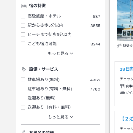
宿の特徴
高級旅館・ホテル
587
駅から徒歩5分以内
3855
ビーチまで徒歩5分以内
こども宿泊可能
8244
駅徒歩
もっと見る
28
設備・サービス
チェッ
駐車場あり(無料)
4982
食事
駐車場あり(有料・無料)
7780
ツイ
送迎あり(無料)
送迎あり（有料・無料）
もっと見る
【２
チェッ
お風呂の特徴