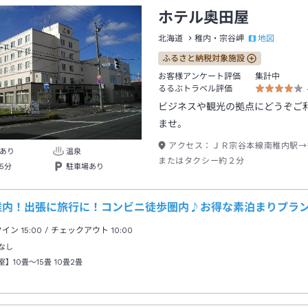
ホテル奥田屋
地図
北海道
稚内・宗谷岬
ふるさと納税対象施設
お客様アンケート評価
集計中
るるぶトラベル評価
ビジネスや観光の拠点にどうぞご
ませ。
アクセス：
ＪＲ宗谷本線南稚内駅→
あり
温泉
またはタクシー約２分
5分
駐車場あり
稚内！出張に旅行に！コンビニ徒歩圏内♪お得な素泊まりプラ
クイン
15:00
/ チェックアウト
10:00
なし
室】10畳～15畳
10畳2畳