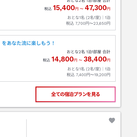
おとな
2
名
1
泊
1
部屋 合計
15,400
47,300
税込
円
〜
円
おとな1名 (
2
名1室)｜
1
泊
税込
7,700円〜23,650円
』をあなた流に楽しもう！
おとな
2
名
1
泊
1
部屋 合計
14,800
38,400
税込
円
〜
円
おとな1名 (
2
名1室)｜
1
泊
税込
7,400円〜19,200円
全ての宿泊プランを見る