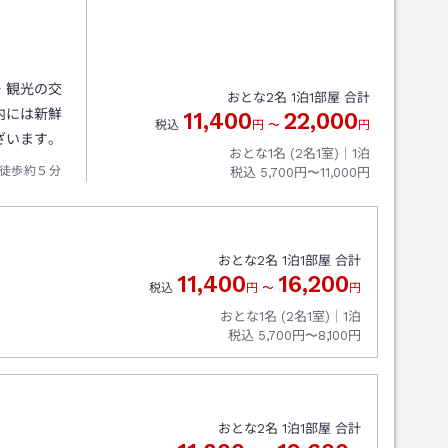
・観光の交
おとな
2
名
1
泊
1
部屋 合計
内には新鮮
11,400
22,000
税込
円
〜
円
ざいます。
おとな1名 (
2
名1室)｜
1
泊
徒歩約５分
税込
5,700円〜11,000円
おとな
2
名
1
泊
1
部屋 合計
11,400
16,200
税込
円
〜
円
おとな1名 (
2
名1室)｜
1
泊
税込
5,700円〜8,100円
おとな
2
名
1
泊
1
部屋 合計