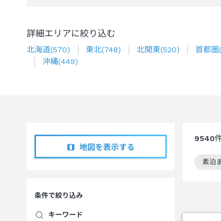
詳細エリアに絞り込む
北海道
(
570
)
東北
(
748
)
北関東
(
520
)
首都圏
沖縄
(
449
)
9540
地図を表示する
素泊
この
条件で絞り込み
キーワード