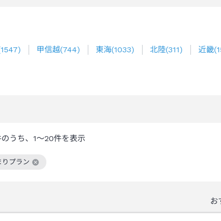
(
1547
)
甲信越
(
744
)
東海
(
1033
)
北陸
(
311
)
近畿
(
1
件のうち、
1～20
件を表示
まりプラン
絞り込み条件を解除
お