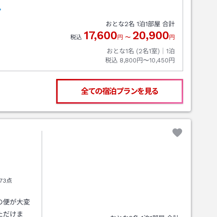
ン
おとな
2
名
1
泊
1
部屋 合計
17,600
20,900
税込
円
〜
円
おとな1名 (
2
名1室)｜
1
泊
税込
8,800円〜10,450円
全ての宿泊プランを見る
73点
の便が大変
ただけま