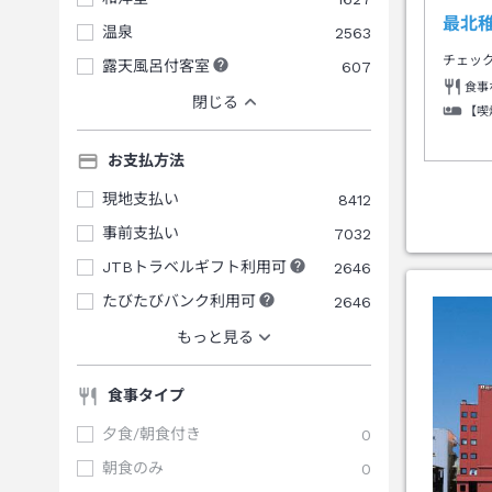
最北
温泉
2563
チェッ
露天風呂付客室
607
食事
閉じる
【喫
お支払方法
現地支払い
8412
事前支払い
7032
JTBトラベルギフト利用可
2646
たびたびバンク利用可
2646
もっと見る
食事タイプ
夕食/朝食付き
0
朝食のみ
0