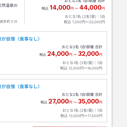
おとな
2
名
1
泊
1
部屋 合計
天然温泉の
14,000
44,000
税込
円
〜
円
おとな1名 (
2
名1室)｜
1
泊
徒歩約３分
税込
7,000円〜22,000円
泉が自慢（食事なし）
おとな
2
名
1
泊
1
部屋 合計
24,000
32,000
税込
円
〜
円
おとな1名 (
2
名1室)｜
1
泊
税込
12,000円〜16,000円
泉が自慢（食事なし）
おとな
2
名
1
泊
1
部屋 合計
27,000
35,000
税込
円
〜
円
おとな1名 (
2
名1室)｜
1
泊
税込
13,500円〜17,500円