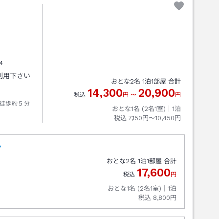
4
利用下さい
おとな
2
名
1
泊
1
部屋 合計
14,300
20,900
税込
円
〜
円
徒歩約５分
おとな1名 (
2
名1室)｜
1
泊
税込
7,150円〜10,450円
ン
おとな
2
名
1
泊
1
部屋 合計
17,600
税込
円
おとな1名 (
2
名1室)｜
1
泊
税込
8,800円