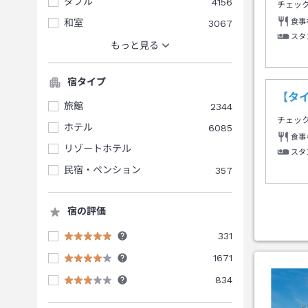
ダブル
4156
チェッ
食事
和室
3067
スタ
もっと見る
宿タイプ
【タ
旅館
2344
チェッ
ホテル
6085
食事
リゾートホテル
スタ
民宿・ペンション
357
宿の評価
331
1671
834