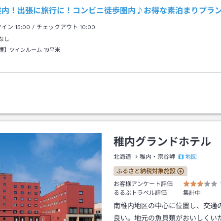
稚内！出張に旅行に！コンビニ徒歩圏内♪お得な素泊まりプラ
クイン
15:00
/ チェックアウト
10:00
なし
煙】ツインルーム
19平米
稚内グランドホテル
地図
北海道
稚内・宗谷岬
ふるさと納税対象施設
お客様アンケート評価
るるぶトラベル評価
集計中
南稚内地区の中心に位置し、交通
良い。地元の魚貝類がおいしくい