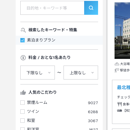
検索したキーワード・特集
素泊まりプラン
料金 / おとな1名あたり
大浴場
駅徒歩
〜
下限なし
上限なし
最北
人気のこだわり
チェッ
禁煙ルーム
9027
食事
【和
ツイン
6288
和室
3067
和洋室
1627