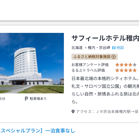
サフィールホテル稚
地図
北海道
稚内・宗谷岬
ふるさと納税対象施設
お客様アンケート評価
るるぶトラベル評価
日本最北端の本格的シティホテル
礼文・サロベツ国立公園」の観光
らしい自然・旅情あふれる旅は北
5分
駐車場あり
ら。
アクセス：
ＪＲ宗谷本線稚内駅→徒
TBスペシャルプラン】一泊食事なし