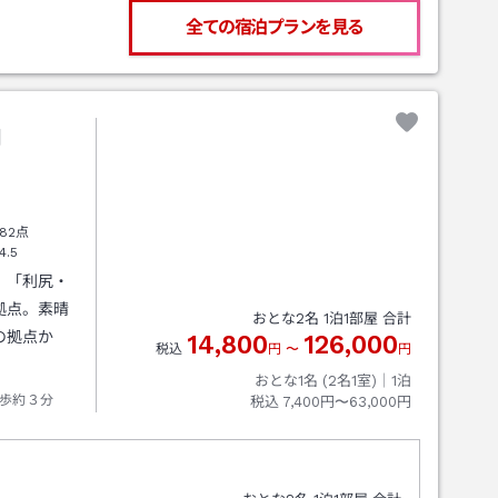
全ての宿泊プランを見る
内
82点
4.5
。「利尻・
拠点。素晴
おとな
2
名
1
泊
1
部屋 合計
の拠点か
14,800
126,000
税込
円
〜
円
おとな1名 (
2
名1室)｜
1
泊
歩約３分
税込
7,400円〜63,000円