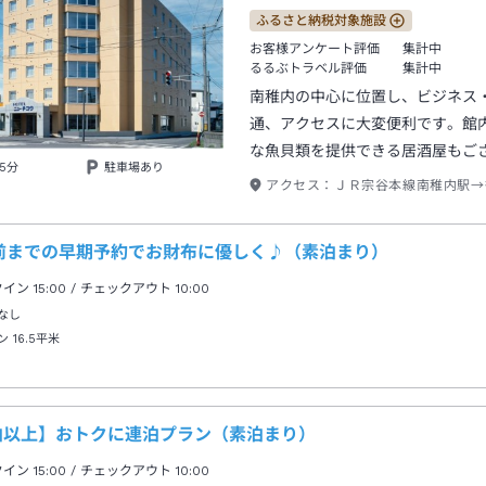
ふるさと納税対象施設
お客様アンケート評価
集計中
るるぶトラベル評価
集計中
南稚内の中心に位置し、ビジネス
通、アクセスに大変便利です。館
な魚貝類を提供できる居酒屋もご
5分
駐車場あり
アクセス：
ＪＲ宗谷本線南稚内駅→
日前までの早期予約でお財布に優しく♪（素泊まり）
クイン
15:00
/ チェックアウト
10:00
なし
ン
16.5平米
泊以上】おトクに連泊プラン（素泊まり）
クイン
15:00
/ チェックアウト
10:00