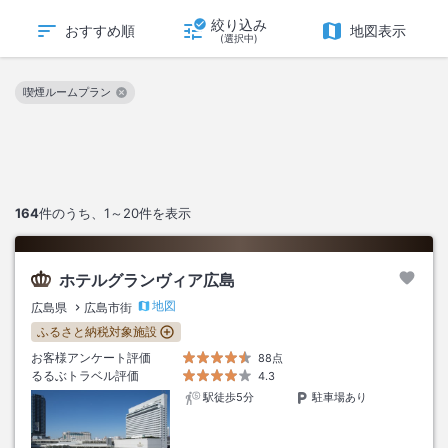
絞り込み
おすすめ順
地図表示
(選択中)
喫煙ルームプラン
この絞り込み条件を解除
164
件のうち、
1～20
件を表示
ホテルグランヴィア広島
地図
広島県
広島市街
ふるさと納税対象施設
お客様アンケート評価
88点
るるぶトラベル評価
4.3
駅徒歩5分
駐車場あり