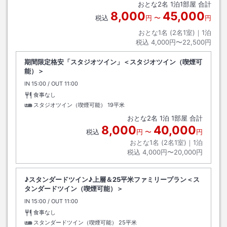
おとな
2
名
1
泊
1
部屋 合計
8,000
45,000
税込
円
〜
円
おとな1名 (
2
名1室)｜
1
泊
税込
4,000円〜22,500円
期間限定格安「スタジオツイン」＜スタジオツイン（喫煙可
能）＞
IN
チェックイン
15:00
/ OUT
チェックアウト
11:00
食事なし
スタジオツイン（喫煙可能）
19平米
おとな
2
名
1
泊
1
部屋 合計
8,000
40,000
税込
円
〜
円
おとな1名 (
2
名1室)｜
1
泊
税込
4,000円〜20,000円
♪スタンダードツイン♪上層＆25平米ファミリープラン＜ス
タンダードツイン（喫煙可能）＞
IN
チェックイン
15:00
/ OUT
チェックアウト
11:00
食事なし
スタンダードツイン（喫煙可能）
25平米