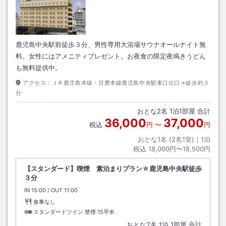
鹿児島中央駅前徒歩３分、男性専用大浴場サウナオールナイト無
料。女性にはアメニティプレゼント。お夜食の限定夜鳴きうどん
も無料提供中。
アクセス：
ＪＲ鹿児島本線・日豊本線鹿児島中央駅東口出口→徒歩約３
分
おとな
2
名
1
泊
1
部屋 合計
36,000
37,000
税込
円
〜
円
おとな1名 (
2
名1室)｜
1
泊
税込
18,000円〜18,500円
【スタンダード】喫煙 素泊まりプラン☆鹿児島中央駅徒歩
３分
IN
チェックイン
15:00
/ OUT
チェックアウト
11:00
食事なし
スタンダードツイン 禁煙
15平米
おとな
2
名
1
泊
1
部屋 合計