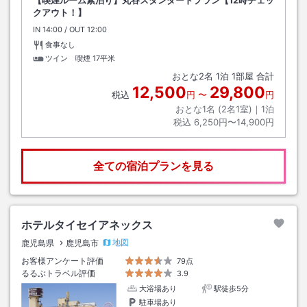
クアウト！】
IN
チェックイン
14:00
/ OUT
チェックアウト
12:00
食事なし
ツイン 喫煙
17平米
おとな
2
名
1
泊
1
部屋 合計
12,500
29,800
税込
円
〜
円
おとな1名 (
2
名1室)｜
1
泊
税込
6,250円〜14,900円
全ての宿泊プランを見る
ホテルタイセイアネックス
地図
鹿児島県
鹿児島市
お客様アンケート評価
79点
るるぶトラベル評価
3.9
大浴場あり
駅徒歩5分
駐車場あり