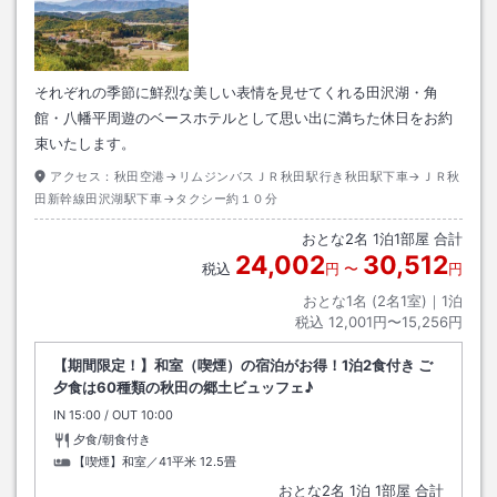
それぞれの季節に鮮烈な美しい表情を見せてくれる田沢湖・角
館・八幡平周遊のベースホテルとして思い出に満ちた休日をお約
束いたします。
アクセス：
秋田空港→リムジンバスＪＲ秋田駅行き秋田駅下車→ＪＲ秋
田新幹線田沢湖駅下車→タクシー約１０分
おとな
2
名
1
泊
1
部屋 合計
24,002
30,512
税込
円
〜
円
おとな1名 (
2
名1室)｜
1
泊
税込
12,001円〜15,256円
【期間限定！】和室（喫煙）の宿泊がお得！1泊2食付き ご
夕食は60種類の秋田の郷土ビュッフェ♪
IN
チェックイン
15:00
/ OUT
チェックアウト
10:00
夕食/朝食付き
【喫煙】和室／41平米
12.5畳
おとな
2
名
1
泊
1
部屋 合計