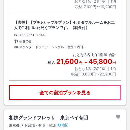
おとな1名 (
2
名1室)｜
1
泊
税込
7,100円〜19,200円
【喫煙】【プチ♪カップルプラン】セミダブルルームをお二
人でご利用いただくプランです。【朝食付】
IN
チェックイン
14:00
/ OUT
チェックアウト
12:00
朝食のみ
スタンダードフロア シングル 喫煙
18平米
おとな
2
名
1
泊
1
部屋 合計
21,600
45,800
税込
円
〜
円
おとな1名 (
2
名1室)｜
1
泊
税込
10,800円〜22,900円
全ての宿泊プランを見る
相鉄グランドフレッサ 東京ベイ有明
地図
東京都
お台場・有明・豊洲