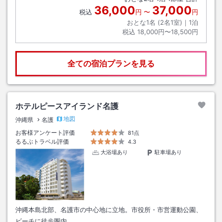
36,000
37,000
税込
円
〜
円
おとな1名 (
2
名1室)｜
1
泊
税込
18,000円〜18,500円
全ての宿泊プランを見る
ホテルピースアイランド名護
地図
沖縄県
名護
お客様アンケート評価
81点
るるぶトラベル評価
4.3
大浴場あり
駐車場あり
沖縄本島北部、名護市の中心地に立地。市役所・市営運動公園、
ビーチに徒歩圏内。