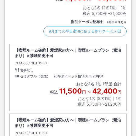
おとな1名 (
2
名1室)｜
1
泊
税込
5,750円〜31,500円
割引クーポン配布中
※利用条件あり
9月までの平日宿泊に使える割引クーポン
【喫煙ルーム確約】愛煙家の方へ｜喫煙ルームプラン（素泊
まり）※禁煙変更不可
IN
チェックイン
14:00
/ OUT
チェックアウト
11:00
食事なし
セミダブル（喫煙） 20平米／ベッド幅140cm
20平米
おとな
2
名
1
泊
1
部屋 合計
11,500
42,400
税込
円
〜
円
おとな1名 (
2
名1室)｜
1
泊
税込
5,750円〜21,200円
【喫煙ルーム確約】愛煙家の方へ｜喫煙ルームプラン（素泊
まり）※禁煙変更不可
IN
チェックイン
14:00
/ OUT
チェックアウト
11:00