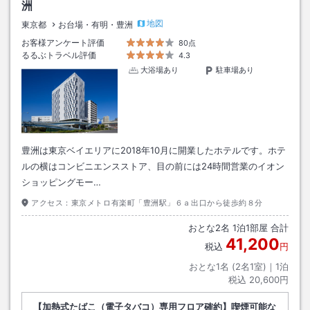
洲
地図
東京都
お台場・有明・豊洲
お客様アンケート評価
80点
るるぶトラベル評価
4.3
大浴場あり
駐車場あり
豊洲は東京ベイエリアに2018年10月に開業したホテルです。ホテ
ルの横はコンビニエンスストア、目の前には24時間営業のイオン
ショッピングモー…
アクセス：
東京メトロ有楽町「豊洲駅」６ａ出口から徒歩約８分
おとな
2
名
1
泊
1
部屋 合計
41,200
税込
円
おとな1名 (
2
名1室)｜
1
泊
税込
20,600円
【加熱式たばこ（電子タバコ）専用フロア確約】喫煙可能な