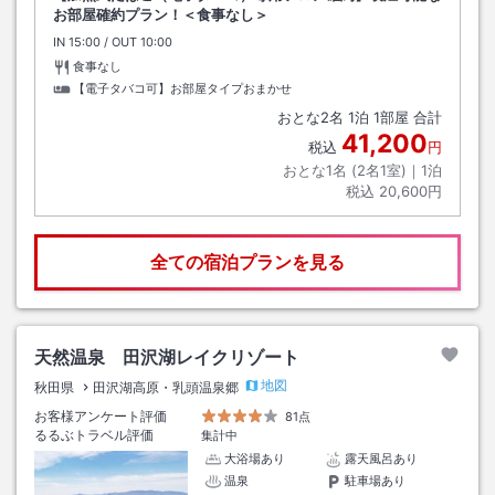
お部屋確約プラン！＜食事なし＞
IN
チェックイン
15:00
/ OUT
チェックアウト
10:00
食事なし
【電子タバコ可】お部屋タイプおまかせ
おとな
2
名
1
泊
1
部屋 合計
41,200
税込
円
おとな1名 (
2
名1室)｜
1
泊
税込
20,600円
全ての宿泊プランを見る
天然温泉 田沢湖レイクリゾート
地図
秋田県
田沢湖高原・乳頭温泉郷
お客様アンケート評価
81点
るるぶトラベル評価
集計中
大浴場あり
露天風呂あり
温泉
駐車場あり