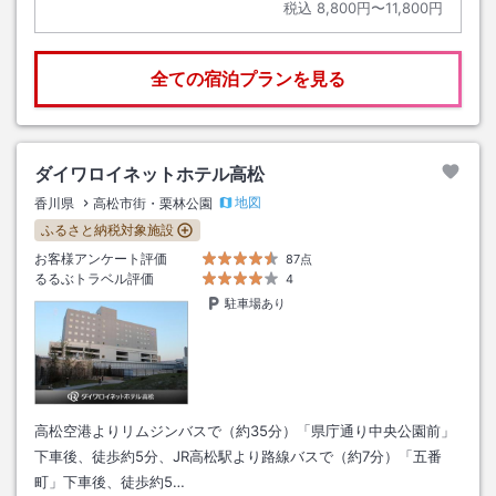
税込
8,800円〜11,800円
全ての宿泊プランを見る
ダイワロイネットホテル高松
地図
香川県
高松市街・栗林公園
ふるさと納税対象施設
お客様アンケート評価
87点
るるぶトラベル評価
4
駐車場あり
高松空港よりリムジンバスで（約35分）「県庁通り中央公園前」
下車後、徒歩約5分、JR高松駅より路線バスで（約7分）「五番
町」下車後、徒歩約5…