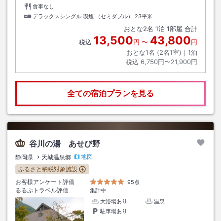
食事なし
デラックスシングル 喫煙 （セミダブル）
23平米
おとな
2
名
1
泊
1
部屋 合計
13,500
43,800
税込
円
〜
円
おとな1名 (
2
名1室)｜
1
泊
税込
6,750円〜21,900円
全ての宿泊プランを見る
谷川の湯 あせび野
地図
静岡県
天城温泉郷
ふるさと納税対象施設
お客様アンケート評価
95点
るるぶトラベル評価
集計中
大浴場あり
温泉
駐車場あり