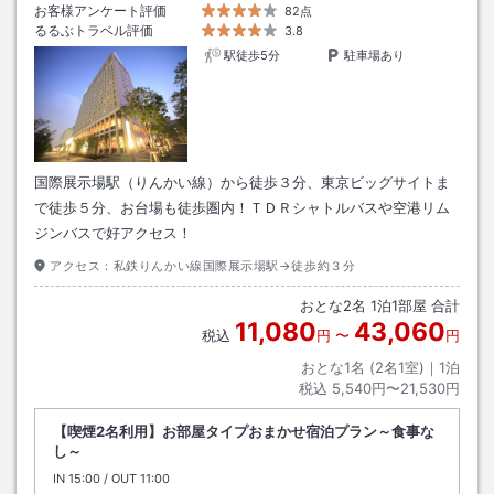
お客様アンケート評価
82点
るるぶトラベル評価
3.8
駅徒歩5分
駐車場あり
国際展示場駅（りんかい線）から徒歩３分、東京ビッグサイトま
で徒歩５分、お台場も徒歩圏内！ＴＤＲシャトルバスや空港リム
ジンバスで好アクセス！
アクセス：
私鉄りんかい線国際展示場駅→徒歩約３分
おとな
2
名
1
泊
1
部屋 合計
11,080
43,060
税込
円
〜
円
おとな1名 (
2
名1室)｜
1
泊
税込
5,540円〜21,530円
【喫煙2名利用】お部屋タイプおまかせ宿泊プラン～食事な
し～
IN
チェックイン
15:00
/ OUT
チェックアウト
11:00