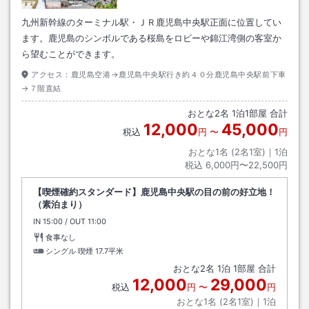
九州新幹線のターミナル駅・ＪＲ鹿児島中央駅正面に位置してい
ます。鹿児島のシンボルである桜島をロビーや錦江湾側の客室か
ら望むことができます。
アクセス：
鹿児島空港→鹿児島中央駅行き約４０分鹿児島中央駅前下車
→７階直結
おとな
2
名
1
泊
1
部屋 合計
12,000
45,000
税込
円
〜
円
おとな1名 (
2
名1室)｜
1
泊
税込
6,000円〜22,500円
【喫煙確約スタンダード】鹿児島中央駅の目の前の好立地！
（素泊まり）
IN
チェックイン
15:00
/ OUT
チェックアウト
11:00
食事なし
シングル 喫煙
17.7平米
おとな
2
名
1
泊
1
部屋 合計
12,000
29,000
税込
円
〜
円
おとな1名 (
2
名1室)｜
1
泊