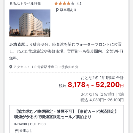
るるぶトラベル評価
4.3
駐車場あり
JR青森駅より徒歩６分。陸奥湾を望むウォーターフロントに位置
し、ねぶた常設施設や海鮮市場、官庁街へも徒歩圏内。全館Wi-Fi
無料。
アクセス：
ＪＲ青森駅東出口→徒歩約６分
おとな
2
名
1
泊
1
部屋 合計
8,178
52,200
税込
円
〜
円
おとな1名 (
2
名1室)｜
1
泊
税込
4,089円〜26,100円
【協力求む／喫煙限定・禁煙不可】【事前カード決済限定】
喫煙が余るので喫煙室限定セール／素泊まり
IN
チェックイン
14:00
/ OUT
チェックアウト
11:00
食事なし