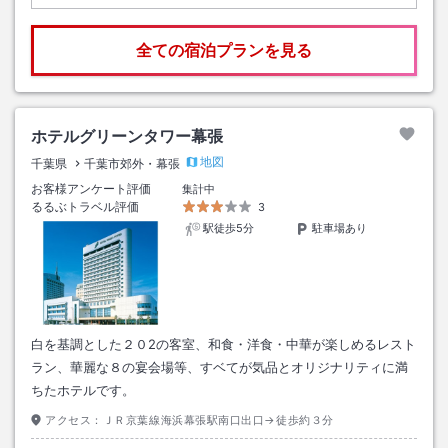
全ての宿泊プランを見る
ホテルグリーンタワー幕張
地図
千葉県
千葉市郊外・幕張
お客様アンケート評価
集計中
るるぶトラベル評価
3
駅徒歩5分
駐車場あり
白を基調とした２０2の客室、和食・洋食・中華が楽しめるレスト
ラン、華麗な８の宴会場等、すベてが気品とオリジナリティに満
ちたホテルです。
アクセス：
ＪＲ京葉線海浜幕張駅南口出口→徒歩約３分