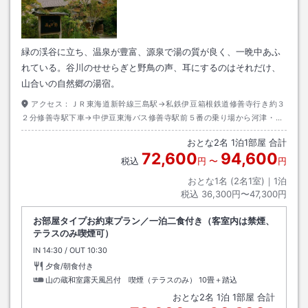
緑の渓谷に立ち、温泉が豊富、源泉で湯の質が良く、一晩中あふ
れている。谷川のせせらぎと野鳥の声、耳にするのはそれだけ、
山合いの自然郷の湯宿。
アクセス：
ＪＲ東海道新幹線三島駅→私鉄伊豆箱根鉄道修善寺行き約３
２分修善寺駅下車→中伊豆東海バス修善寺駅前５番の乗り場から河津・昭
和の森行き約３０分湯ヶ島下車後要連絡：送迎有
おとな
2
名
1
泊
1
部屋 合計
72,600
94,600
税込
円
〜
円
おとな1名 (
2
名1室)｜
1
泊
税込
36,300円〜47,300円
お部屋タイプお約束プラン／一泊二食付き（客室内は禁煙、
テラスのみ喫煙可）
IN
チェックイン
14:30
/ OUT
チェックアウト
10:30
夕食/朝食付き
山の蔵和室露天風呂付 喫煙（テラスのみ）
10畳＋踏込
おとな
2
名
1
泊
1
部屋 合計