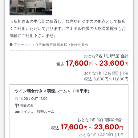
五所川原市の中心部に位置し、観光やビジネスの拠点として幅広
くご利用いただいております。当ホテル自慢の天然温泉施設もお
気軽にご利用下さいませ。
アクセス：
ＪＲ五能線五所川原駅→徒歩約５分
おとな
2
名
1
泊
1
部屋 合計
17,600
23,600
税込
円
〜
円
おとな1名 (
2
名1室)｜
1
泊
税込
8,800円〜11,800円
ツイン朝食付き＜喫煙ルーム＞（19平米）
IN
チェックイン
14:00
/ OUT
チェックアウト
11:00
朝食のみ
ツイン１ 喫煙ルーム
おとな
2
名
1
泊
1
部屋 合計
17,600
23,600
税込
円
〜
円
おとな1名 (
2
名1室)｜
1
泊