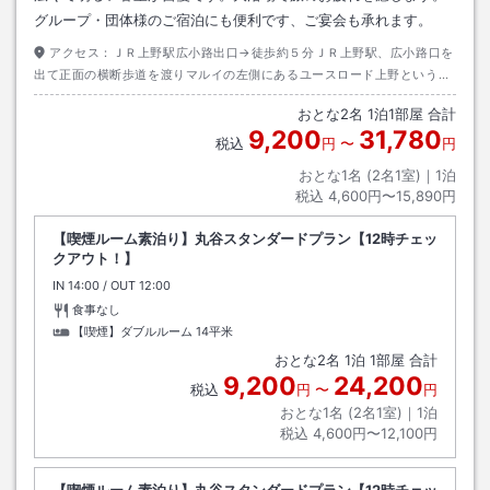
グループ・団体様のご宿泊にも便利です、ご宴会も承れます。
アクセス：
ＪＲ上野駅広小路出口→徒歩約５分ＪＲ上野駅、広小路口を
出て正面の横断歩道を渡りマルイの左側にあるユースロード上野という通
りを真っ直ぐに約４００ｍくらいの左側にあります。
おとな
2
名
1
泊
1
部屋 合計
9,200
31,780
税込
円
〜
円
おとな1名 (
2
名1室)｜
1
泊
税込
4,600円〜15,890円
【喫煙ルーム素泊り】丸谷スタンダードプラン【12時チェッ
クアウト！】
IN
チェックイン
14:00
/ OUT
チェックアウト
12:00
食事なし
【喫煙】ダブルルーム
14平米
おとな
2
名
1
泊
1
部屋 合計
9,200
24,200
税込
円
〜
円
おとな1名 (
2
名1室)｜
1
泊
税込
4,600円〜12,100円
【喫煙ルーム素泊り】丸谷スタンダードプラン【12時チェッ