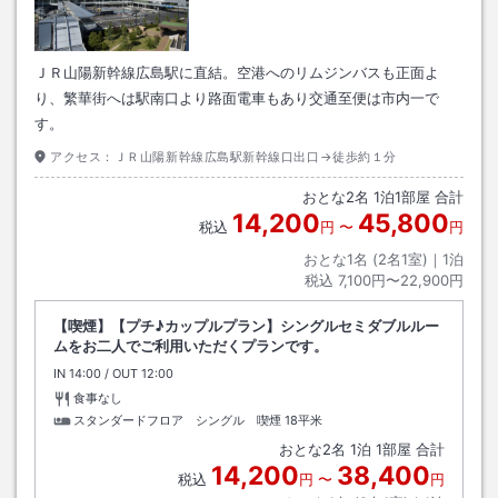
ＪＲ山陽新幹線広島駅に直結。空港へのリムジンバスも正面よ
り、繁華街へは駅南口より路面電車もあり交通至便は市内一で
す。
アクセス：
ＪＲ山陽新幹線広島駅新幹線口出口→徒歩約１分
おとな
2
名
1
泊
1
部屋 合計
14,200
45,800
税込
円
〜
円
おとな1名 (
2
名1室)｜
1
泊
税込
7,100円〜22,900円
【喫煙】【プチ♪カップルプラン】シングルセミダブルルー
ムをお二人でご利用いただくプランです。
IN
チェックイン
14:00
/ OUT
チェックアウト
12:00
食事なし
スタンダードフロア シングル 喫煙
18平米
おとな
2
名
1
泊
1
部屋 合計
14,200
38,400
税込
円
〜
円