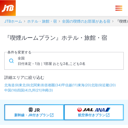
JTBホーム
ホテル・旅館・宿
全国の喫煙のお部屋がある宿
『喫煙
『喫煙ルームプラン』ホテル・旅館・宿
条件を変更する
全国
日付未定 - 1泊｜1部屋 おとな2名,こども0名
詳細エリアに絞り込む
北海道
(
9
)
東北
(
9
)
北関東
(
8
)
首都圏
(
34
)
甲信越
(
11
)
東海
(
20
)
北陸
(
9
)
近畿
(
20
)
中国
(
16
)
四国
(
4
)
九州
(
21
)
沖縄
(
3
)
新幹線・JR付きプラン
航空券付きプラン