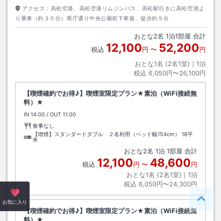
アクセス：
高松空港、高松空港リムジンバス、高松駅行きに高松空港よ
り乗車（約３０分）県庁通り中央公園前下車後、徒歩約５分
おとな
2
名
1
泊
1
部屋 合計
12,100
52,200
税込
円
〜
円
おとな1名 (
2
名1室)｜
1
泊
税込
6,050円〜26,100円
【喫煙確約でお得♪】喫煙室限定プラン★素泊（WiFi接続無
料）★
IN
チェックイン
14:00
/ OUT
チェックアウト
11:00
食事なし
【喫煙】スタンダードダブル ２名利用（ベッド幅154cm）
18平
米
おとな
2
名
1
泊
1
部屋 合計
12,100
48,600
税込
円
〜
円
おとな1名 (
2
名1室)｜
1
泊
税込
6,050円〜24,300円
ペー
お気に入り
【喫煙確約でお得♪】喫煙室限定プラン★素泊（WiFi接続無
料）★