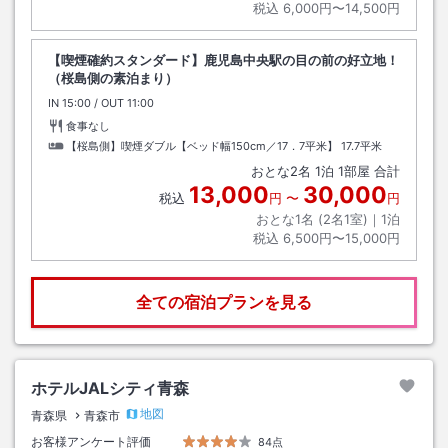
税込
6,000円〜14,500円
【喫煙確約スタンダード】鹿児島中央駅の目の前の好立地！
（桜島側の素泊まり）
IN
チェックイン
15:00
/ OUT
チェックアウト
11:00
食事なし
【桜島側】喫煙ダブル【ベッド幅150cm／17．7平米】
17.7平米
おとな
2
名
1
泊
1
部屋 合計
13,000
30,000
税込
円
〜
円
おとな1名 (
2
名1室)｜
1
泊
税込
6,500円〜15,000円
全ての宿泊プランを見る
ホテルJALシティ青森
地図
青森県
青森市
お客様アンケート評価
84点