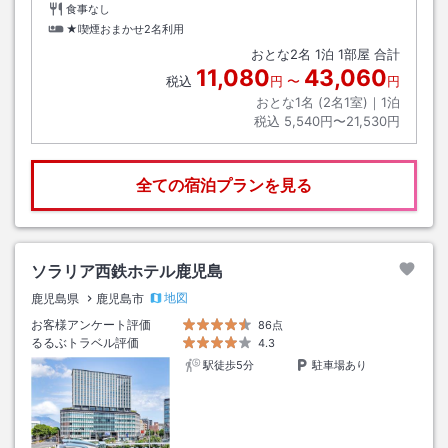
食事なし
★喫煙おまかせ2名利用
おとな
2
名
1
泊
1
部屋 合計
11,080
43,060
税込
円
〜
円
おとな1名 (
2
名1室)｜
1
泊
税込
5,540円〜21,530円
全ての宿泊プランを見る
ソラリア西鉄ホテル鹿児島
地図
鹿児島県
鹿児島市
お客様アンケート評価
86点
るるぶトラベル評価
4.3
駅徒歩5分
駐車場あり