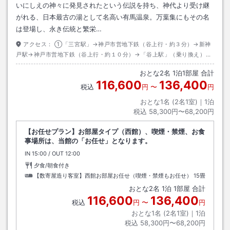
いにしえの神々に発⾒されたという伝説を持ち、神代より受け継
がれる、⽇本最古の湯として名⾼い有⾺温泉。万葉集にもその名
は登場し、永き伝統と繁栄…
アクセス：
①「三宮駅」→神戸市営地下鉄（谷上行・約３分）→新神
戸駅→神戸市営地下鉄（谷上行・約１０分）→「谷上駅」（乗り換え）→
私鉄神戸電鉄（三田・有馬温泉行・約１５分）→「有馬口駅」（乗り換
おとな
2
名
1
泊
1
部屋 合計
え）→私鉄神戸電鉄（三田・有馬温泉行・約３分）→「有馬温泉駅」→下
116,600
136,400
車徒歩３分 ②三宮→（神姫バス・新神戸駅経由・約３０分）→有馬温泉
税込
円
〜
円
→下車徒歩３分
おとな1名 (
2
名1室)｜
1
泊
税込
58,300円〜68,200円
【お任せプラン】お部屋タイプ（西館）、喫煙・禁煙、お食
事場所は、当館の「お任せ」となります。
IN
チェックイン
15:00
/ OUT
チェックアウト
12:00
夕食/朝食付き
【数寄屋造り客室】西館お部屋お任せ（喫煙・禁煙もお任せ）
15畳
おとな
2
名
1
泊
1
部屋 合計
116,600
136,400
税込
円
〜
円
おとな1名 (
2
名1室)｜
1
泊
税込
58,300円〜68,200円