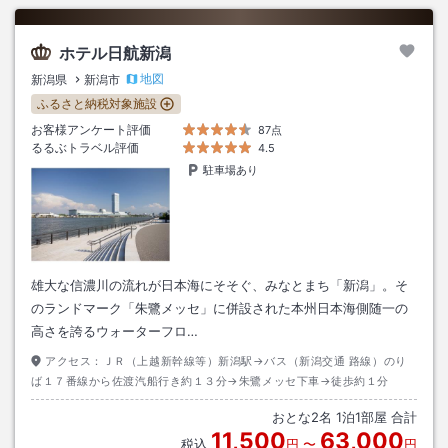
ホテル日航新潟
地図
新潟県
新潟市
ふるさと納税対象施設
お客様アンケート評価
87点
るるぶトラベル評価
4.5
駐車場あり
雄大な信濃川の流れが日本海にそそぐ、みなとまち「新潟」。そ
のランドマーク「朱鷺メッセ」に併設された本州日本海側随一の
高さを誇るウォーターフロ…
アクセス：
ＪＲ（上越新幹線等）新潟駅→バス（新潟交通 路線）のり
ば１７番線から佐渡汽船行き約１３分→朱鷺メッセ下車→徒歩約１分
おとな
2
名
1
泊
1
部屋 合計
11,500
63,000
税込
円
〜
円