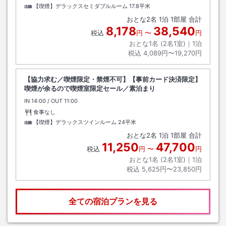
【喫煙】デラックスセミダブルルーム
17.8平米
おとな
2
名
1
泊
1
部屋 合計
8,178
38,540
税込
円
〜
円
おとな1名 (
2
名1室)｜
1
泊
税込
4,089円〜19,270円
【協力求む／喫煙限定・禁煙不可】【事前カード決済限定】
喫煙が余るので喫煙室限定セール／素泊まり
IN
チェックイン
14:00
/ OUT
チェックアウト
11:00
食事なし
【喫煙】デラックスツインルーム
24平米
おとな
2
名
1
泊
1
部屋 合計
11,250
47,700
税込
円
〜
円
おとな1名 (
2
名1室)｜
1
泊
税込
5,625円〜23,850円
全ての宿泊プランを見る