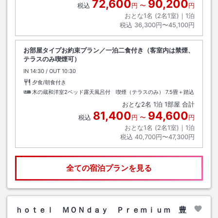
72,600
90,200
税込
円
〜
円
おとな1名 (
2
名1室)｜
1
泊
税込
36,300円〜45,100円
お部屋タイプお約束プラン／一泊二食付き（客室内は禁煙、
テラスのみ喫煙可）
IN
チェックイン
14:30
/ OUT
チェックアウト
10:30
夕食/朝食付き
木の蔵和洋室2ベッド露天風呂付 喫煙（テラスのみ）
7.5畳＋踏込
おとな
2
名
1
泊
1
部屋 合計
81,400
94,600
税込
円
〜
円
おとな1名 (
2
名1室)｜
1
泊
税込
40,700円〜47,300円
全ての宿泊プランを見る
ｈｏｔｅｌ ＭＯＮｄａｙ Ｐｒｅｍｉｕｍ 豊