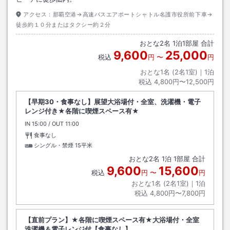
アクセス：
那覇空港→高速バスエアポートシャトル名護市役所前下車→
徒歩約１０分またはタクシー約２分
おとな
2
名
1
泊
1
部屋 合計
9,600
25,000
税込
円
〜
円
おとな1名 (
2
名1室)｜
1
泊
税込
4,800円〜12,500円
【早期30・食事なし】展望大浴場付・全室、洗濯機・電子
レンジ付き★各階に喫煙スペース有★
IN
チェックイン
15:00
/ OUT
チェックアウト
11:00
食事なし
シングル・禁煙
15平米
おとな
2
名
1
泊
1
部屋 合計
9,600
15,600
税込
円
〜
円
おとな1名 (
2
名1室)｜
1
泊
税込
4,800円〜7,800円
【直前プラン】★各階に喫煙スペース有★大浴場付・全室
洗濯機＆電子レンジ付【食事なし】