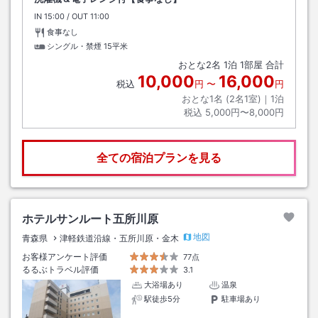
IN
チェックイン
15:00
/ OUT
チェックアウト
11:00
食事なし
シングル・禁煙
15平米
おとな
2
名
1
泊
1
部屋 合計
10,000
16,000
税込
円
〜
円
おとな1名 (
2
名1室)｜
1
泊
税込
5,000円〜8,000円
全ての宿泊プランを見る
ホテルサンルート五所川原
地図
青森県
津軽鉄道沿線・五所川原・金木
お客様アンケート評価
77点
るるぶトラベル評価
3.1
大浴場あり
温泉
駅徒歩5分
駐車場あり