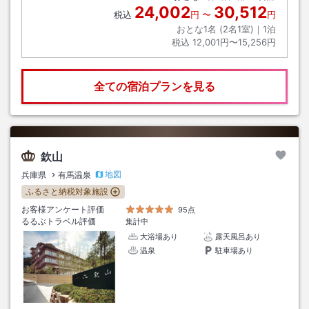
24,002
30,512
税込
円
〜
円
おとな1名 (
2
名1室)｜
1
泊
税込
12,001円〜15,256円
全ての宿泊プランを見る
欽山
地図
兵庫県
有馬温泉
ふるさと納税対象施設
お客様アンケート評価
95点
るるぶトラベル評価
集計中
大浴場あり
露天風呂あり
温泉
駐車場あり