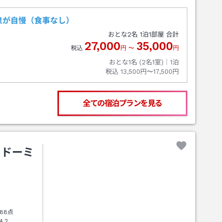
泉が自慢（食事なし）
おとな
2
名
1
泊
1
部屋 合計
27,000
35,000
税込
円
〜
円
おとな1名 (
2
名1室)｜
1
泊
税込
13,500円〜17,500円
全ての宿泊プランを見る
 ドーミ
88点
4.2