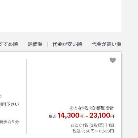
すすめ順
評価順
代金が安い順
代金が高い順
4
利用下さい
おとな
2
名
1
泊
1
部屋 合計
14,300
23,100
税込
円
〜
円
徒歩約５分
おとな1名 (
2
名1室)｜
1
泊
税込
7,150円〜11,550円