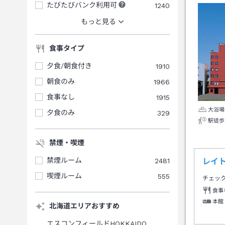
たびたびバンク利用可
1240
もっと見る
食事タイプ
夕食/朝食付き
1910
朝食のみ
1966
食事なし
1915
大浴場
夕食のみ
329
駅徒歩
禁煙・喫煙
禁煙ルーム
2481
レイ
喫煙ルーム
555
チェッ
食事
本館
北海道エリアおすすめ
エスコンフィールドHOKKAIDO