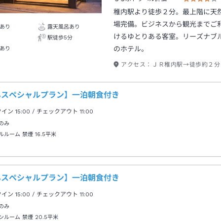
稚内駅より徒歩２分。最上階に天
場完備。ビジネスから観光までご
あり
露天風呂あり
けるゆとりある客室。リーズナブ
駅徒歩5分
のホテル。
あり
アクセス：
ＪＲ稚内駅→徒歩約２分
TBスペシャルプラン】一泊朝食付き
クイン
15:00
/ チェックアウト
11:00
のみ
ルルーム 禁煙
16.5平米
TBスペシャルプラン】一泊朝食付き
クイン
15:00
/ チェックアウト
11:00
のみ
ンルーム 禁煙
20.5平米