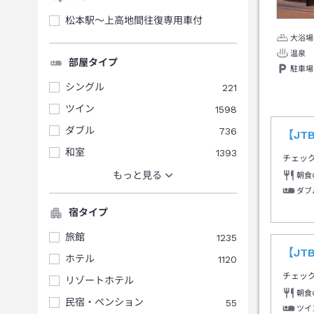
松本駅～上高地間往復専用車付
大浴場
温泉
部屋タイプ
駐車場
シングル
221
ツイン
1598
ダブル
736
【J
和室
1393
チェッ
もっと見る
朝食
ダブ
宿タイプ
旅館
1235
【J
ホテル
1120
チェッ
リゾートホテル
朝食
民宿・ペンション
55
ツイ