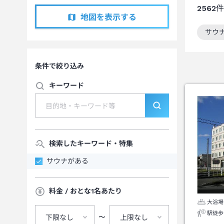
2562
件
地図を表示する
サウ
この
条件で絞り込み
キーワード
検索したキーワード・特集
サウナがある
料金 / おとな1名あたり
大浴場
駅徒歩
〜
下限なし
上限なし