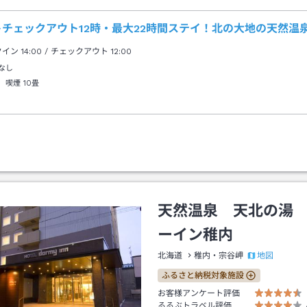
トチェックアウト12時・最大22時間ステイ！北の大地の天然温
クイン
14:00
/ チェックアウト
12:00
なし
 喫煙
10畳
天然温泉 天北の湯
ーイン稚内
地図
北海道
稚内・宗谷岬
ふるさと納税対象施設
お客様アンケート評価
るるぶトラベル評価