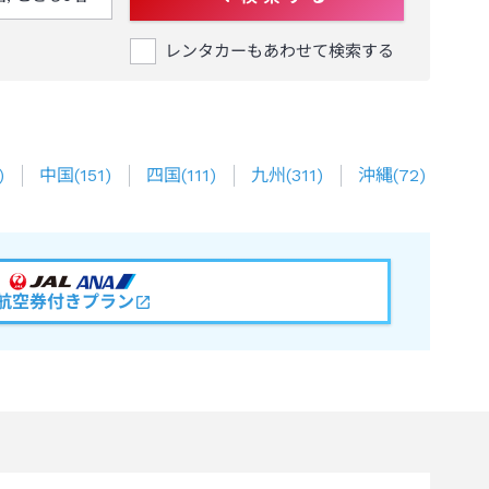
レンタカーもあわせて検索する
)
中国
(
151
)
四国
(
111
)
九州
(
311
)
沖縄
(
72
)
航空券付きプラン