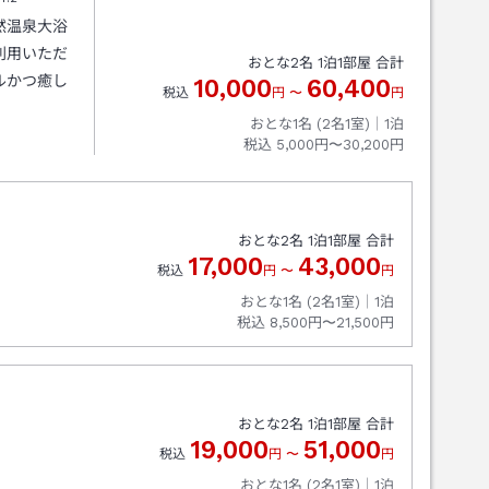
然温泉大浴
利用いただ
おとな
2
名
1
泊
1
部屋 合計
ルかつ癒し
10,000
60,400
税込
円
〜
円
おとな1名 (
2
名1室)｜
1
泊
税込
5,000円〜30,200円
おとな
2
名
1
泊
1
部屋 合計
17,000
43,000
税込
円
〜
円
おとな1名 (
2
名1室)｜
1
泊
税込
8,500円〜21,500円
おとな
2
名
1
泊
1
部屋 合計
19,000
51,000
税込
円
〜
円
おとな1名 (
2
名1室)｜
1
泊