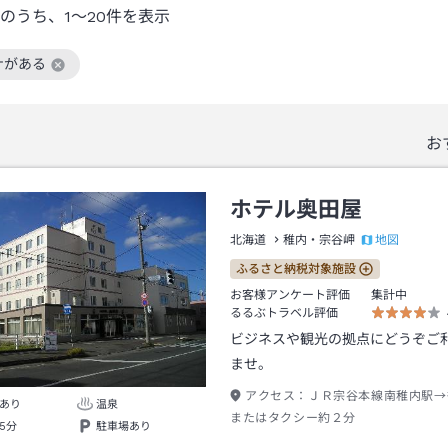
のうち、
1～20
件を表示
ナがある
絞り込み条件を解除
お
ホテル奥田屋
地図
北海道
稚内・宗谷岬
ふるさと納税対象施設
お客様アンケート評価
集計中
るるぶトラベル評価
ビジネスや観光の拠点にどうぞご
ませ。
アクセス：
ＪＲ宗谷本線南稚内駅→
あり
温泉
またはタクシー約２分
5分
駐車場あり