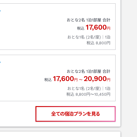
ン
おとな
2
名
1
泊
1
部屋 合計
17,600
税込
円
おとな1名 (
2
名1室)｜
1
泊
税込
8,800円
ン
おとな
2
名
1
泊
1
部屋 合計
17,600
20,900
税込
円
〜
円
おとな1名 (
2
名1室)｜
1
泊
税込
8,800円〜10,450円
全ての宿泊プランを見る