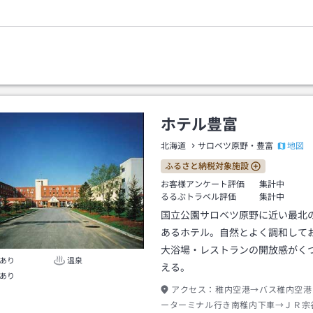
ホテル豊富
地図
北海道
サロベツ原野・豊富
ふるさと納税対象施設
お客様アンケート評価
集計中
るるぶトラベル評価
集計中
国立公園サロベツ原野に近い最北
あるホテル。自然とよく調和して
大浴場・レストランの開放感がく
あり
温泉
える。
あり
アクセス：
稚内空港→バス稚内空港
ーターミナル行き南稚内下車→ＪＲ宗