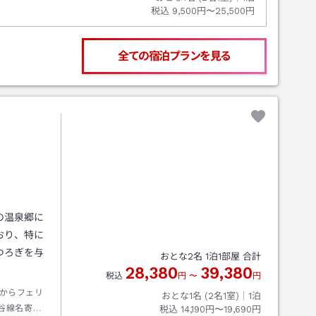
税込
9,500円〜25,500円
全ての宿泊プランを見る
の温泉郷に
おり、特に
つろぎを与
おとな
2
名
1
泊
1
部屋 合計
28,380
39,380
税込
円
〜
円
からフェリ
おとな1名 (
2
名1室)｜
1
泊
谷線名寄・
税込
14,190円〜19,690円