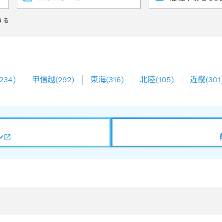
する
234
)
甲信越
(
292
)
東海
(
316
)
北陸
(
105
)
近畿
(
301
ン