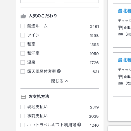
最北
人気のこだわり
チェッ
禁煙ルーム
2481
食事
【和
ツイン
1598
和室
1393
和洋室
1059
最北
温泉
1726
チェッ
露天風呂付客室
631
食事
閉じる
【喫
お支払方法
現地支払い
2319
事前支払い
2028
JTBトラベルギフト利用可
1240