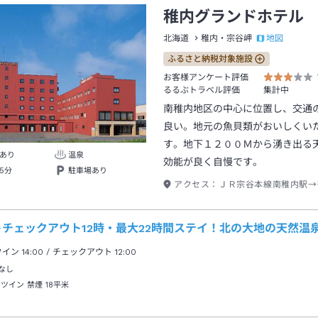
稚内グランドホテル
地図
北海道
稚内・宗谷岬
ふるさと納税対象施設
お客様アンケート評価
るるぶトラベル評価
集計中
南稚内地区の中心に位置し、交通
良い。地元の魚貝類がおいしくい
す。地下１２００Ｍから湧き出る
あり
温泉
効能が良く自慢です。
5分
駐車場あり
アクセス：
ＪＲ宗谷本線南稚内駅→
トチェックアウト12時・最大22時間ステイ！北の大地の天然温
クイン
14:00
/ チェックアウト
12:00
なし
 ツイン 禁煙
18平米