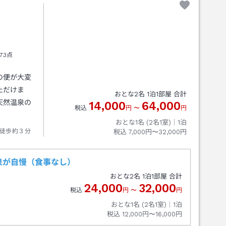
73点
の便が大変
ただけま
おとな
2
名
1
泊
1
部屋 合計
天然温泉の
14,000
64,000
税込
円
〜
円
おとな1名 (
2
名1室)｜
1
泊
徒歩約３分
税込
7,000円〜32,000円
泉が自慢（食事なし）
おとな
2
名
1
泊
1
部屋 合計
24,000
32,000
税込
円
〜
円
おとな1名 (
2
名1室)｜
1
泊
税込
12,000円〜16,000円