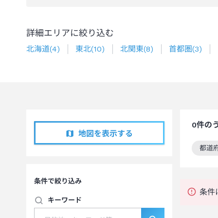
詳細エリアに絞り込む
北海道
(
4
)
東北
(
10
)
北関東
(
8
)
首都圏
(
3
)
0
件の
地図を表示する
都道
この
条件で絞り込み
条件
キーワード