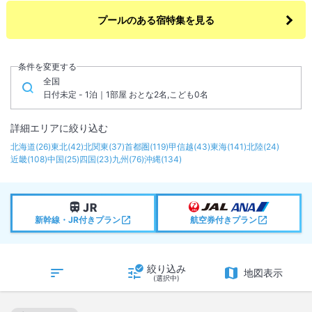
プールのある宿特集を見る
条件を変更する
全国
日付未定 - 1泊｜1部屋 おとな2名,こども0名
詳細エリアに絞り込む
北海道
(
26
)
東北
(
42
)
北関東
(
37
)
首都圏
(
119
)
甲信越
(
43
)
東海
(
141
)
北陸
(
24
)
近畿
(
108
)
中国
(
25
)
四国
(
23
)
九州
(
76
)
沖縄
(
134
)
新幹線・JR付きプラン
航空券付きプラン
絞り込み
地図表示
(選択中)