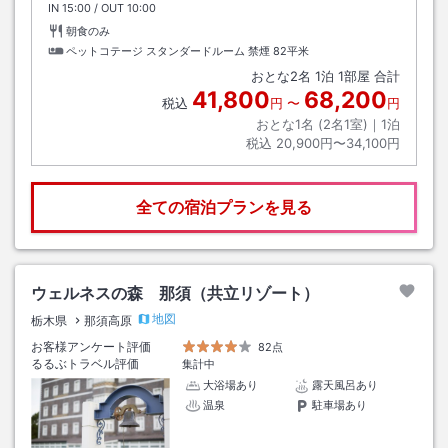
IN
チェックイン
15:00
/ OUT
チェックアウト
10:00
朝食のみ
ペットコテージ スタンダードルーム 禁煙
82平米
おとな
2
名
1
泊
1
部屋 合計
41,800
68,200
税込
円
〜
円
おとな1名 (
2
名1室)｜
1
泊
税込
20,900円〜34,100円
全ての宿泊プランを見る
ウェルネスの森 那須（共立リゾート）
地図
栃木県
那須高原
お客様アンケート評価
82点
るるぶトラベル評価
集計中
大浴場あり
露天風呂あり
温泉
駐車場あり