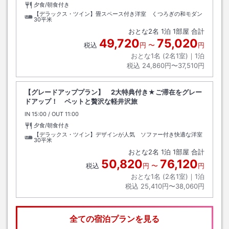
夕食/朝食付き
【デラックス・ツイン】畳スペース付き洋室 くつろぎの和モダン
30平米
おとな
2
名
1
泊
1
部屋 合計
49,720
75,020
税込
円
〜
円
おとな1名 (
2
名1室)｜
1
泊
税込
24,860円〜37,510円
【グレードアッププラン】 2大特典付き★ご滞在をグレー
ドアップ！ ペットと贅沢な軽井沢旅
IN
チェックイン
15:00
/ OUT
チェックアウト
11:00
夕食/朝食付き
【デラックス・ツイン】デザインが人気 ソファー付き快適な洋室
30平米
おとな
2
名
1
泊
1
部屋 合計
50,820
76,120
税込
円
〜
円
おとな1名 (
2
名1室)｜
1
泊
税込
25,410円〜38,060円
全ての宿泊プランを見る