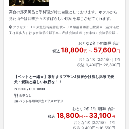
高台の露天風呂と手料理が特に自慢としております。ホテルから
見た山合は四季折々のすばらしい眺めを感じさせてくれます。
アクセス：
ＪＲ東北新幹線郡山駅～ＪＲ磐越西線郡山駅乗車（会津若松
叉は喜多方）行き会津若松駅下車～私鉄会津鉄道（会津線）会津若松駅乗
車（会津田島）行き芦ノ牧温泉駅下車～徒歩（約４０分）またはタクシー
おとな
2
名
1
泊
1
部屋 合計
（約５分）
18,800
57,600
税込
円
〜
円
おとな1名 (
2
名1室)｜
1
泊
税込
9,400円〜28,800円
【ペットと一緒☆】素泊まりプラン♪源泉かけ流し温泉で愛
犬・愛猫と楽しい旅行を！！
IN
チェックイン
15:00
/ OUT
チェックアウト
10:00
食事なし
ペット専用和洋室
6平米12平米
おとな
2
名
1
泊
1
部屋 合計
18,800
33,100
税込
円
〜
円
おとな1名 (
2
名1室)｜
1
泊
税込
9,400円〜16,550円