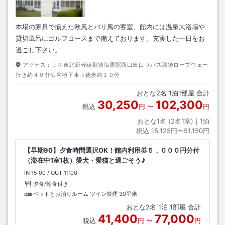
本場の家具で揃えた欧風とバリ風の客室。館内には温泉大浴場や
貸切風呂にゴルフコースまで備えております。充実した一日をお
過ごし下さい。
アクセス：
ＪＲ東北新幹線那須塩原駅西口出口→バス那須ロープウェー
行き約４０分広谷地下車→徒歩約１０分
おとな
2
名
1
泊
1
部屋 合計
30,250
102,300
税込
円
〜
円
おとな1名 (
2
名1室)｜
1
泊
税込
15,125円〜51,150円
【早期90】夕食時間選択OK！館内利用券５，０００円分付
（滞在中1室1枚）愛犬・愛猫と過ごそう♪
IN
チェックイン
15:00
/ OUT
チェックアウト
11:00
夕食/朝食付き
ペットとお泊りルーム ツイン禁煙
30平米
おとな
2
名
1
泊
1
部屋 合計
41,400
77,000
税込
円
〜
円