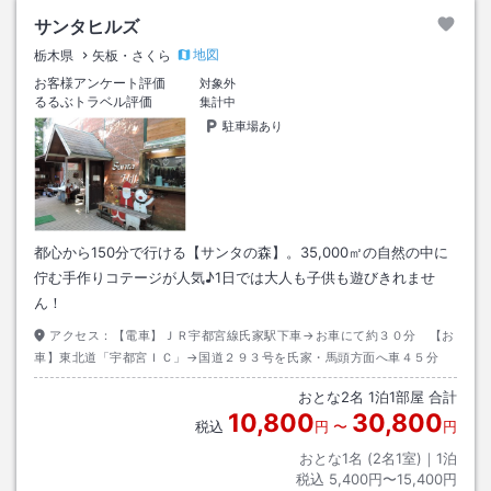
サンタヒルズ
地図
栃木県
矢板・さくら
お客様アンケート評価
対象外
るるぶトラベル評価
集計中
駐車場あり
都心から150分で行ける【サンタの森】。35,000㎡の自然の中に
佇む手作りコテージが人気♪1日では大人も子供も遊びきれませ
ん！
アクセス：
【電車】ＪＲ宇都宮線氏家駅下車→お車にて約３０分 【お
車】東北道「宇都宮ＩＣ」→国道２９３号を氏家・馬頭方面へ車４５分
おとな
2
名
1
泊
1
部屋 合計
10,800
30,800
税込
円
〜
円
おとな1名 (
2
名1室)｜
1
泊
税込
5,400円〜15,400円