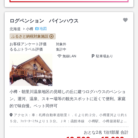
ログペンション パインハウス
地図
北海道
小樽
ふるさと納税対象施設
お客様アンケート評価
対象外
るるぶトラベル評価
集計中
無線LAN
駐車場あり
小樽・朝里川温泉地区の見晴しの丘に建つログハウスのペンショ
ン。運河、温泉、スキー場等の観光スポットに近くて便利。家庭
的で味自慢。ペット同伴可
アクセス：
車：札樽自動車道朝里Ｉ．Ｃより約２分。小樽運河より約１
５分。ﾌｪﾘｰﾀｰﾐﾅﾙより１３分。ＪＲ：函館本線 小樽駅、小樽築港駅より
朝里川温泉行のバスにて木工団地下車徒歩２分。朝里駅に無料送迎有り
おとな
2
名
1
泊
1
部屋 合計
（要予約）