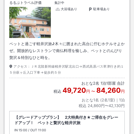
るるぶトラベル評価
集計中
大浴場あり
駐車場あり
ペットと過ごす軽井沢旅♪木々に囲まれた高台に佇むホテルそよか
ぜ。開放的なレストランで南仏料理を愉しみ、ペットとのんびり
贅沢＆特別なひと時を。
アクセス：
ＪＲ北陸新幹線軽井沢駅北出口→西武高原バス草津行き約１
５分萩ヶ丘入口下車→徒歩約５分
おとな
2
名
1
泊
1
部屋 合計
49,720
84,260
税込
円
〜
円
おとな1名 (
2
名1室)｜
1
泊
税込
24,860円〜42,130円
【グレードアッププラン】 2大特典付き★ご滞在をグレー
ドアップ！ ペットと贅沢な軽井沢旅
IN
チェックイン
15:00
/ OUT
チェックアウト
11:00