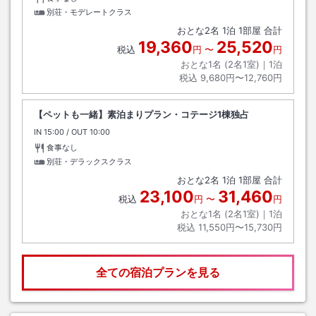
別荘・モデレートクラス
おとな
2
名
1
泊
1
部屋 合計
19,360
25,520
税込
円
〜
円
おとな1名 (
2
名1室)｜
1
泊
税込
9,680円〜12,760円
【ペットも一緒】素泊まりプラン・コテージ1棟独占
IN
チェックイン
15:00
/ OUT
チェックアウト
10:00
食事なし
別荘・デラックスクラス
おとな
2
名
1
泊
1
部屋 合計
23,100
31,460
税込
円
〜
円
おとな1名 (
2
名1室)｜
1
泊
税込
11,550円〜15,730円
全ての宿泊プランを見る