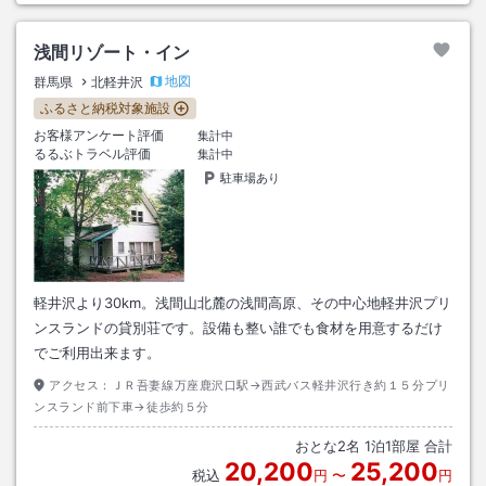
浅間リゾート・イン
地図
群馬県
北軽井沢
ふるさと納税対象施設
お客様アンケート評価
集計中
るるぶトラベル評価
集計中
駐車場あり
軽井沢より30km。浅間山北麓の浅間高原、その中心地軽井沢プリ
ンスランドの貸別荘です。設備も整い誰でも食材を用意するだけ
でご利用出来ます。
アクセス：
ＪＲ吾妻線万座鹿沢口駅→西武バス軽井沢行き約１５分プリ
ンスランド前下車→徒歩約５分
おとな
2
名
1
泊
1
部屋 合計
20,200
25,200
税込
円
〜
円