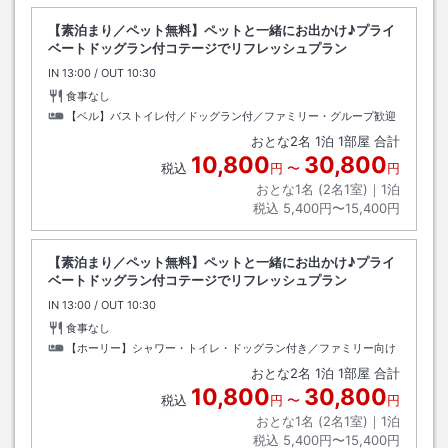
【素泊まり／ペット無料】ペットと一緒にお出かけ♪プライ
ベートドッグラン付コテージでリフレッシュプラン
IN
チェックイン
13:00
/ OUT
チェックアウト
10:30
食事なし
【ベル】バストイレ付／ドッグラン付／ファミリー・グループ歓迎
おとな
2
名
1
泊
1
部屋 合計
10,800
30,800
税込
円
〜
円
おとな1名 (
2
名1室)｜
1
泊
税込
5,400円〜15,400円
【素泊まり／ペット無料】ペットと一緒にお出かけ♪プライ
ベートドッグラン付コテージでリフレッシュプラン
IN
チェックイン
13:00
/ OUT
チェックアウト
10:30
食事なし
【ホーリー】シャワー・トイレ・ドッグラン付き／ファミリー向け
おとな
2
名
1
泊
1
部屋 合計
10,800
30,800
税込
円
〜
円
おとな1名 (
2
名1室)｜
1
泊
税込
5,400円〜15,400円