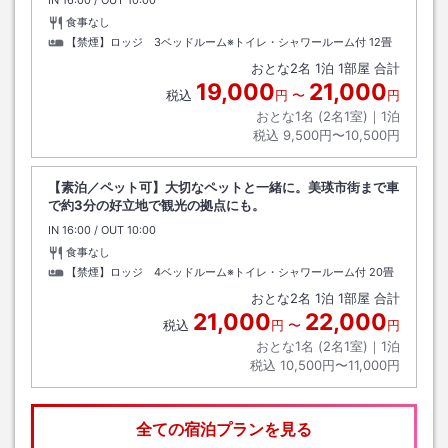
食事なし
【禁煙】ロッジ 3ベッドルーム※トイレ・シャワールーム付
12畳
おとな
2
名
1
泊
1
部屋 合計
19,000
21,000
税込
円
〜
円
おとな1名 (
2
名1室)｜
1
泊
税込
9,500円〜10,500円
【素泊／ペット可】大切なペットと一緒に。美瑛市街まで車
で約3分の好立地で観光の拠点にも。
IN
チェックイン
16:00
/ OUT
チェックアウト
10:00
食事なし
【禁煙】ロッジ 4ベッドルーム※トイレ・シャワールーム付
20畳
おとな
2
名
1
泊
1
部屋 合計
21,000
22,000
税込
円
〜
円
おとな1名 (
2
名1室)｜
1
泊
税込
10,500円〜11,000円
全ての宿泊プランを見る