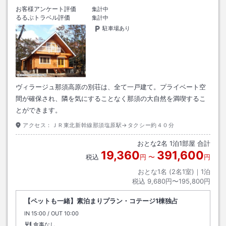
お客様アンケート評価
集計中
るるぶトラベル評価
集計中
駐車場あり
ヴィラージュ那須高原の別荘は、全て一戸建て。プライベート空
間が確保され、隣を気にすることなく那須の大自然を満喫するこ
とができます。
アクセス：
ＪＲ東北新幹線那須塩原駅→タクシー約４０分
おとな
2
名
1
泊
1
部屋 合計
19,360
391,600
税込
円
〜
円
おとな1名 (
2
名1室)｜
1
泊
税込
9,680円〜195,800円
【ペットも一緒】素泊まりプラン・コテージ1棟独占
IN
チェックイン
15:00
/ OUT
チェックアウト
10:00
食事なし