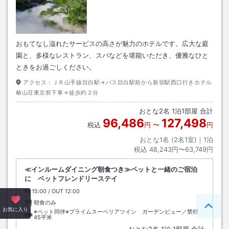
おもてなし溢れたサービスの高さが魅力のホテルです。広大な庭
園と、多様なレストラン、スパなどを堪能いただき、優雅なひと
ときをお過ごしください。
アクセス：
ＪＲ山手線目白駅→バス目白駅前から新宿駅西口行きホテル
椿山荘東京前下車→徒歩約２分
おとな
2
名
1
泊
1
部屋 合計
96,486
127,498
税込
円
〜
円
おとな1名 (
2
名1室)｜
1
泊
税込
48,243円〜63,749円
≪インルームダイニング朝食つき≫ペットと一緒のご宿泊
に ペットフレンドリーステイ
IN
チェックイン
15:00
/ OUT
チェックアウト
12:00
朝食のみ
ペー
お気に入り
※ペット同伴※プライムスーペリアツイン ガーデンビュー／禁煙
45平米
おとな
2
名
1
泊
1
部屋 合計