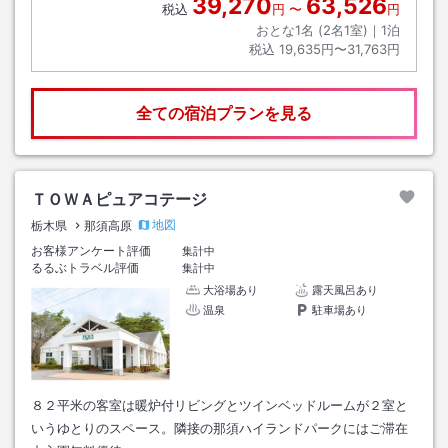
39,270
63,526
税込
円
〜
円
おとな1名 (
2
名1室)｜
1
泊
税込
19,635円〜31,763円
全ての宿泊プランを見る
ＴＯＷＡピュアコテージ
地図
栃木県
那須高原
お客様アンケート評価
集計中
るるぶトラベル評価
集計中
大浴場あり
露天風呂あり
温泉
駐車場あり
８２平米の客室は暖炉付リビングとツインベッドルームが２室と
いうゆとりのスペース。隣接の那須ハイランドパークにはご滞在