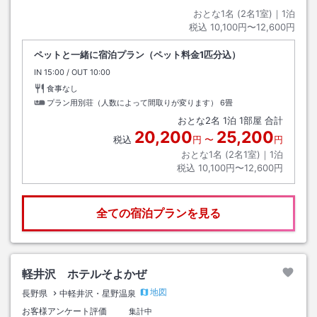
おとな1名 (
2
名1室)｜
1
泊
税込
10,100円〜12,600円
ペットと一緒に宿泊プラン（ペット料金1匹分込）
IN
チェックイン
15:00
/ OUT
チェックアウト
10:00
食事なし
プラン用別荘（人数によって間取りが変ります）
6畳
おとな
2
名
1
泊
1
部屋 合計
20,200
25,200
税込
円
〜
円
おとな1名 (
2
名1室)｜
1
泊
税込
10,100円〜12,600円
全ての宿泊プランを見る
軽井沢 ホテルそよかぜ
地図
長野県
中軽井沢・星野温泉
お客様アンケート評価
集計中