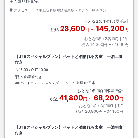
中入園無料優待。
アクセス：
ＪＲ東北新幹線那須塩原駅→タクシー約４０分
おとな
2
名
1
泊
1
部屋 合計
28,600
145,200
税込
円
〜
円
おとな1名 (
2
名1室)｜
1
泊
税込
14,300円〜72,600円
【JTBスペシャルプラン】ペットと泊まれる客室 一泊二食
付き
IN
チェックイン
15:00
/ OUT
チェックアウト
10:00
夕食/朝食付き
ペットコテージ スタンダードルーム 禁煙
82平米
おとな
2
名
1
泊
1
部屋 合計
41,800
68,200
税込
円
〜
円
おとな1名 (
2
名1室)｜
1
泊
税込
20,900円〜34,100円
【JTBスペシャルプラン】ペットと泊まれる客室 一泊朝食
付き