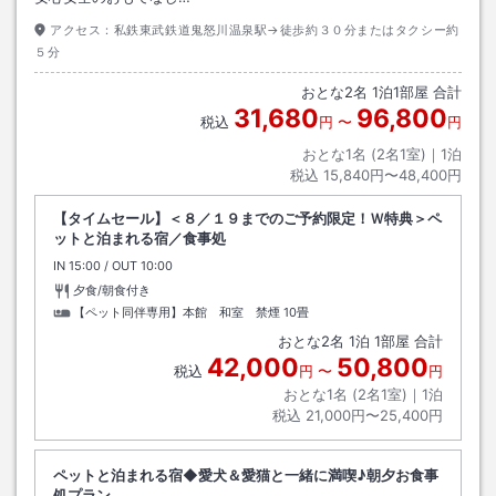
アクセス：
私鉄東武鉄道鬼怒川温泉駅→徒歩約３０分またはタクシー約
５分
おとな
2
名
1
泊
1
部屋 合計
31,680
96,800
税込
円
〜
円
おとな1名 (
2
名1室)｜
1
泊
税込
15,840円〜48,400円
【タイムセール】＜８／１９までのご予約限定！Ｗ特典＞ペ
ットと泊まれる宿／食事処
IN
チェックイン
15:00
/ OUT
チェックアウト
10:00
夕食/朝食付き
【ペット同伴専用】本館 和室 禁煙
10畳
おとな
2
名
1
泊
1
部屋 合計
42,000
50,800
税込
円
〜
円
おとな1名 (
2
名1室)｜
1
泊
税込
21,000円〜25,400円
ペットと泊まれる宿◆愛犬＆愛猫と一緒に満喫♪朝夕お食事
処プラン