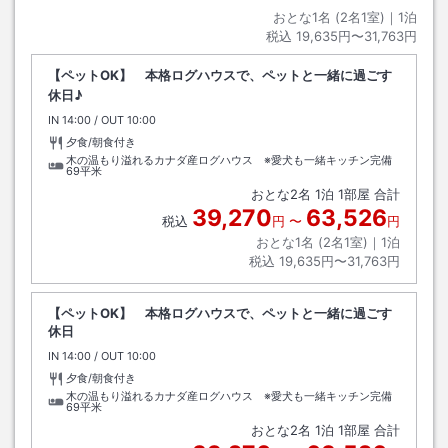
おとな1名 (
2
名1室)｜
1
泊
税込
19,635円〜31,763円
【ペットOK】 本格ログハウスで、ペットと一緒に過ごす
休日♪
IN
チェックイン
14:00
/ OUT
チェックアウト
10:00
夕食/朝食付き
木の温もり溢れるカナダ産ログハウス ※愛犬も一緒キッチン完備
69平米
おとな
2
名
1
泊
1
部屋 合計
39,270
63,526
税込
円
〜
円
おとな1名 (
2
名1室)｜
1
泊
税込
19,635円〜31,763円
【ペットOK】 本格ログハウスで、ペットと一緒に過ごす
休日
IN
チェックイン
14:00
/ OUT
チェックアウト
10:00
夕食/朝食付き
木の温もり溢れるカナダ産ログハウス ※愛犬も一緒キッチン完備
69平米
おとな
2
名
1
泊
1
部屋 合計