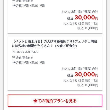
夕食/朝食付き
洋室／6畳（禁煙）
6畳
おとな
2
名
1
泊
1
部屋 合計
30,000
税込
円
おとな1名 (
2
名1室)｜
1
泊
税込
15,000円
【ペットと泊まれる】のんびり秘湯めぐり♪フェリチェ周辺
には穴場の秘湯がたくさん！（夕食／朝食付）
IN
チェックイン
15:00
/ OUT
チェックアウト
10:00
夕食/朝食付き
洋室／6畳（禁煙）
6畳
おとな
2
名
1
泊
1
部屋 合計
30,000
税込
円
おとな1名 (
2
名1室)｜
1
泊
税込
15,000円
全ての宿泊プランを見る