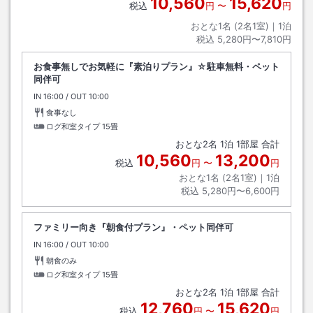
10,560
15,620
税込
円
〜
円
おとな1名 (
2
名1室)｜
1
泊
税込
5,280円〜7,810円
お食事無しでお気軽に『素泊りプラン』☆駐車無料・ペット
同伴可
IN
チェックイン
16:00
/ OUT
チェックアウト
10:00
食事なし
ログ和室タイプ
15畳
おとな
2
名
1
泊
1
部屋 合計
10,560
13,200
税込
円
〜
円
おとな1名 (
2
名1室)｜
1
泊
税込
5,280円〜6,600円
ファミリー向き『朝食付プラン』・ペット同伴可
IN
チェックイン
16:00
/ OUT
チェックアウト
10:00
朝食のみ
ログ和室タイプ
15畳
おとな
2
名
1
泊
1
部屋 合計
12,760
15,620
税込
円
〜
円