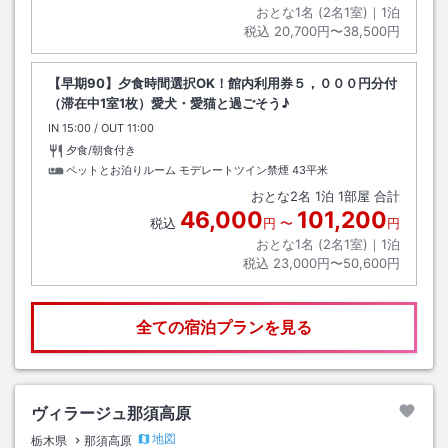
おとな1名 (
2
名1室)｜
1
泊
税込
20,700円〜38,500円
【早期90】夕食時間選択OK！館内利用券５，０００円分付
（滞在中1室1枚）愛犬・愛猫と過ごそう♪
IN
チェックイン
15:00
/ OUT
チェックアウト
11:00
夕食/朝食付き
ペットとお泊りルーム モデレートツイン禁煙
43平米
おとな
2
名
1
泊
1
部屋 合計
46,000
101,200
税込
円
〜
円
おとな1名 (
2
名1室)｜
1
泊
税込
23,000円〜50,600円
全ての宿泊プランを見る
ヴィラージュ那須高原
地図
栃木県
那須高原