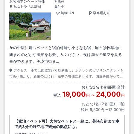
お客様アンケート評価
対象外
るるぶトラベル評価
集計中
無線LAN
駐車場あり
丘の中腹に建つペットと宿泊可能な小さなお宿、周囲は牧草地に
囲まれのどかな風景をお楽しみください。夜は満天の星空を見る
事ができます。美瑛市街ま…
アクセス：
車では国道237号線利用し、ホクレンのガソリンスタンドを
市街へ曲がり、新栄の丘に行く途中の右側にあります。国道を曲がって5
分程です。Map code:349-850-213℡0166-92-0305
おとな
2
名
1
泊
1
部屋 合計
19,000
24,000
税込
円
〜
円
おとな1名 (
2
名1室)｜
1
泊
税込
9,500円〜12,000円
【素泊／ペット可】大切なペットと一緒に。美瑛市街まで車
で約3分の好立地で観光の拠点にも。
IN
チェックイン
16:00
/ OUT
チェックアウト
10:00