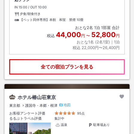
IN
チェックイン
15:00
/ OUT
チェックアウト
10:00
夕食/朝食付き
【ペット同伴専用】本館 和室 禁煙
10畳
おとな
2
名
1
泊
1
部屋 合計
44,000
52,800
税込
円
〜
円
おとな1名 (
2
名1室)｜
1
泊
税込
22,000円〜26,400円
全ての宿泊プランを見る
ホテル椿山荘東京
地図
東京都
護国寺・本郷・根津
お客様アンケート評価
95点
るるぶトラベル評価
集計中
温泉
駐車場あり