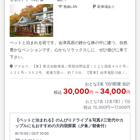
無線LAN
駐車場あり
ペットと泊まれる宿です。会津高原の静かな林の中に建つ、自然
豊かなペンションです。心からリラックスしに、ぜひ遊びに来て
下さい。
アクセス：
【車】東北自動車道／西那須野塩原ＩＣより国道４００号～
１２１号～３５２号、尾瀬方面へ、約７０分。【電車】会津鬼怒川線／会
津高原尾瀬口より、会津バスで会津高原へ。
おとな
2
名
1
泊
1
部屋 合計
30,000
34,000
税込
円
〜
円
おとな1名 (
2
名1室)｜
1
泊
税込
15,000円〜17,000円
【ペットと泊まれる】のんびりドライブ＆写真♪三世代やカ
ップルにもおすすめの大内宿探索（夕食／朝食付）
IN
チェックイン
15:00
/ OUT
チェックアウト
10:00