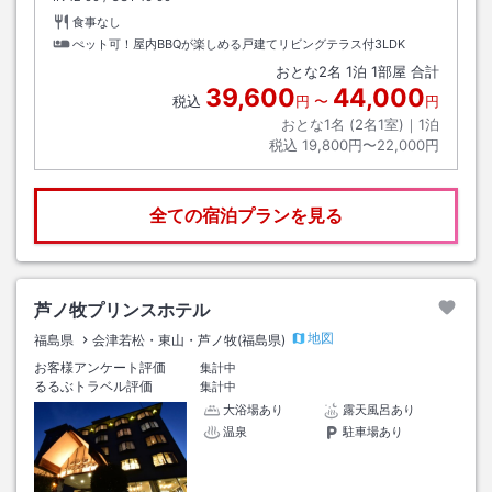
食事なし
ぺット可！屋内BBQが楽しめる戸建てリビングテラス付3LDK
おとな
2
名
1
泊
1
部屋 合計
39,600
44,000
税込
円
〜
円
おとな1名 (
2
名1室)｜
1
泊
税込
19,800円〜22,000円
全ての宿泊プランを見る
芦ノ牧プリンスホテル
地図
福島県
会津若松・東山・芦ノ牧(福島県)
お客様アンケート評価
集計中
るるぶトラベル評価
集計中
大浴場あり
露天風呂あり
温泉
駐車場あり