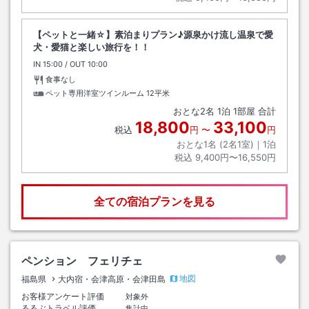
【ペットと一緒☆】素泊まりプラン♪源泉かけ流し温泉で愛
犬・愛猫と楽しい旅行を！！
IN
チェックイン
15:00
/ OUT
チェックアウト
10:00
食事なし
ペット専用洋室ツインルーム
12平米
おとな
2
名
1
泊
1
部屋 合計
18,800
33,100
税込
円
〜
円
おとな1名 (
2
名1室)｜
1
泊
税込
9,400円〜16,550円
全ての宿泊プランを見る
ペンション フェリチェ
地図
福島県
大内宿・会津高原・会津田島
お客様アンケート評価
対象外
るるぶトラベル評価
集計中