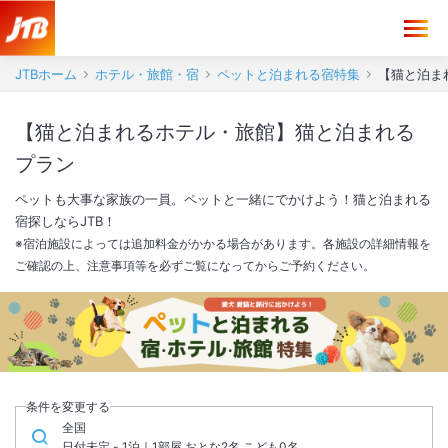
JTBホーム
ホテル・旅館・宿
ペットと泊まれる宿特集
【猫と泊ま
【猫と泊まれるホテル・旅館】猫と泊まれる
プラン
ペットも大事な家族の一員。ペットと一緒にでかけよう！猫と泊まれる
宿探しならJTB！
※宿泊施設によっては追加料金がかかる場合があります。各施設の詳細情報を
ご確認の上、注意事項等を必ずご覧になってからご予約ください。
条件を変更する
全国
日付未定 - 1泊｜1部屋 おとな2名,こども0名