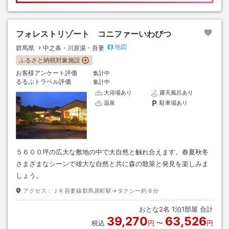
フォレストリゾート コニファーいわびつ
地図
群馬県
中之条・川原湯・吾妻
ふるさと納税対象施設
お客様アンケート評価
集計中
るるぶトラベル評価
集計中
大浴場あり
露天風呂あり
温泉
駐車場あり
５６００坪の広大な敷地の中で大自然と触れ合えます。春夏秋冬
さまざまなシーンで雄大な自然と共に森の散策と発見を楽しみま
しょう。
アクセス：
ＪＲ吾妻線群馬原町駅→タクシー約８分
おとな
2
名
1
泊
1
部屋 合計
39,270
63,526
税込
円
〜
円