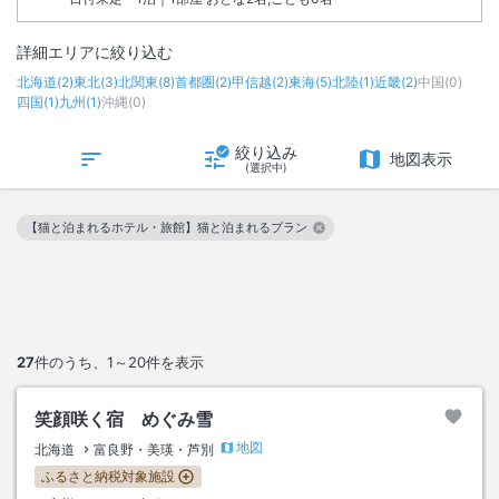
詳細エリアに絞り込む
北海道
(
2
)
東北
(
3
)
北関東
(
8
)
首都圏
(
2
)
甲信越
(
2
)
東海
(
5
)
北陸
(
1
)
近畿
(
2
)
中国
(
0
)
四国
(
1
)
九州
(
1
)
沖縄
(
0
)
絞り込み
地図表示
(選択中)
【猫と泊まれるホテル・旅館】猫と泊まれるプラン
この絞り込み条件を解除
27
件のうち、
1～20
件を表示
笑顔咲く宿 めぐみ雪
地図
北海道
富良野・美瑛・芦別
ふるさと納税対象施設