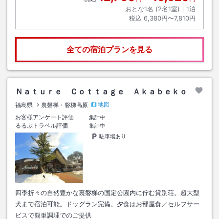
おとな1名 (
2
名1室)｜
1
泊
税込
6,380円〜7,810円
全ての宿泊プランを見る
Ｎａｔｕｒｅ Ｃｏｔｔａｇｅ Ａｋａｂｅｋｏ
地図
福島県
裏磐梯・磐梯高原
お客様アンケート評価
集計中
るるぶトラベル評価
集計中
駐車場あり
四季折々の自然豊かな裏磐梯の国定公園内に佇む貸別荘。超大型
犬まで宿泊可能。ドッグラン完備。夕食はお部屋食／セルフサー
ビスで簡単調理でのご提供