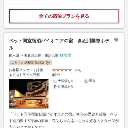
全ての宿泊プランを見る
ペット同室宿泊パイオニアの宿 きぬ川国際ホテ
ル
地図
栃木県
鬼怒川温泉・川治温泉
ふるさと納税対象施設
お客様アンケート評価
82点
るるぶトラベル評価
集計中
大浴場あり
温泉
駐車場あり
「ペット同伴宿泊歓迎パイオニアの宿」40年の歴史と経験、ペッ
ト宿泊数１5万頭の実績。ワンちゃんネコちゃん好きのスタッフが
安心安全のおもてなし…