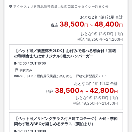
アクセス：
ＪＲ東北新幹線郡山駅西口出口→タクシー約９０分
おとな
2
名
1
泊
1
部屋 合計
38,500
48,400
税込
円
〜
円
おとな1名 (
2
名1室)｜
1
泊
税込
19,250円〜24,200円
【ペット可／新型露天2LDK】お好みで選べる朝食付！重箱
の和朝食またはオリジナル3種のハンバーガー
IN
チェックイン
12:00
/ OUT
チェックアウト
10:00
朝食のみ
ぺットOK／屋内露天風呂が楽しめる！戸建て新型露天2LDK
おとな
2
名
1
泊
1
部屋 合計
38,500
42,900
税込
円
〜
円
おとな1名 (
2
名1室)｜
1
泊
税込
19,250円〜21,450円
【ペット可／リビングテラス付戸建てコテージ】天候・季節
問わず屋内BBQが楽しめるテラス（素泊まり）
IN
チェックイン
12:00
/ OUT
チェックアウト
10:00