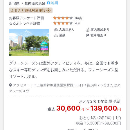
地図
新潟県
越後湯沢温泉
ふるさと納税対象施設
お客様アンケート評価
84点
るるぶトラベル評価
4.4
大浴場あり
露天風呂あり
温泉
駐車場あり
グリーンシーズンは室外アクティビティを。冬は、全国でも希少
なスキー専用ゲレンデをお楽しみいただける、フォーシーズン型
リゾートホテル。
アクセス：
ＪＲ上越新幹線越後湯沢駅西口出口→徒歩約２５分またはタ
クシー約３分
おとな
2
名
1
泊
1
部屋 合計
30,600
139,600
税込
円
〜
円
おとな1名 (
2
名1室)｜
1
泊
税込
15,300円〜69,800円