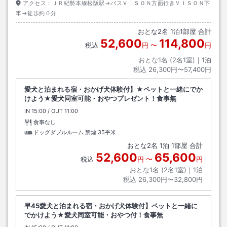
アクセス：
ＪＲ紀勢本線松阪駅→バスＶＩＳＯＮ方面行きＶＩＳＯＮ下
車→徒歩約０分
おとな
2
名
1
泊
1
部屋 合計
52,600
114,800
税込
円
〜
円
おとな1名 (
2
名1室)｜
1
泊
税込
26,300円〜57,400円
愛犬と泊まれる宿・おかげ犬体験付】★ペットと一緒にでか
けよう★愛犬同室可能・おやつプレゼント！食事無
IN
チェックイン
15:00
/ OUT
チェックアウト
11:00
食事なし
ドッグダブルルーム 禁煙
35平米
おとな
2
名
1
泊
1
部屋 合計
52,600
65,600
税込
円
〜
円
おとな1名 (
2
名1室)｜
1
泊
税込
26,300円〜32,800円
早45愛犬と泊まれる宿・おかげ犬体験付】ペットと一緒に
でかけよう★愛犬同室可能・おやつ付！食事無