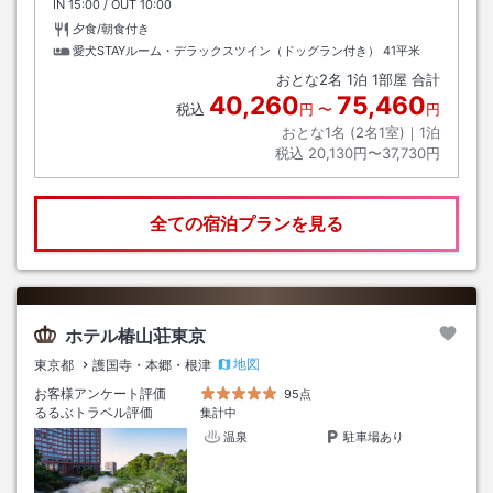
IN
チェックイン
15:00
/ OUT
チェックアウト
10:00
夕食/朝食付き
愛犬STAYルーム・デラックスツイン（ドッグラン付き）
41平米
おとな
2
名
1
泊
1
部屋 合計
40,260
75,460
税込
円
〜
円
おとな1名 (
2
名1室)｜
1
泊
税込
20,130円〜37,730円
全ての宿泊プランを見る
ホテル椿山荘東京
地図
東京都
護国寺・本郷・根津
お客様アンケート評価
95点
るるぶトラベル評価
集計中
温泉
駐車場あり