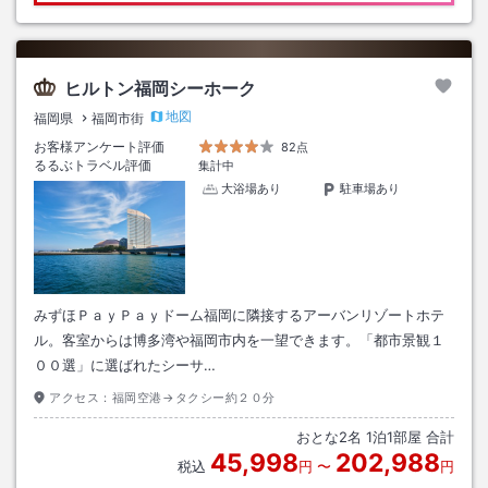
ヒルトン福岡シーホーク
地図
福岡県
福岡市街
お客様アンケート評価
82点
るるぶトラベル評価
集計中
大浴場あり
駐車場あり
みずほＰａｙＰａｙドーム福岡に隣接するアーバンリゾートホテ
ル。客室からは博多湾や福岡市内を一望できます。「都市景観１
００選」に選ばれたシーサ…
アクセス：
福岡空港→タクシー約２０分
おとな
2
名
1
泊
1
部屋 合計
45,998
202,988
税込
円
〜
円