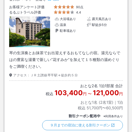
お客様アンケート評価
90点
るるぶトラベル評価
4.4
大浴場あり
露天風呂あり
温泉
駅徒歩5分
駐車場あり
琴の生演奏とお抹茶でお出迎えするおもてなしの宿。湯元ならで
はの豊富な湯量で新しい”花すみか”を加えて１５種類の湯めぐり
をご満喫ください。
アクセス：
ＪＲ土讃線琴平駅→徒歩約５分
おとな
2
名
1
泊
1
部屋 合計
103,400
121,000
税込
円
〜
円
おとな1名 (
2
名1室)｜
1
泊
税込
51,700円〜60,500円
割引クーポン配布中
※利用条件あり
９月までの宿泊に使える割引クーポン