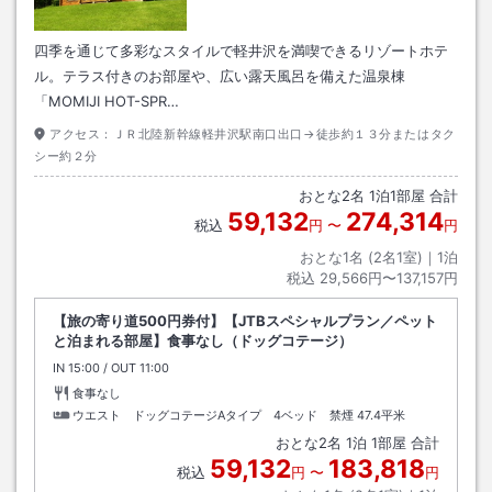
四季を通じて多彩なスタイルで軽井沢を満喫できるリゾートホテ
ル。テラス付きのお部屋や、広い露天風呂を備えた温泉棟
「MOMIJI HOT-SPR…
アクセス：
ＪＲ北陸新幹線軽井沢駅南口出口→徒歩約１３分またはタク
シー約２分
おとな
2
名
1
泊
1
部屋 合計
59,132
274,314
税込
円
〜
円
おとな1名 (
2
名1室)｜
1
泊
税込
29,566円〜137,157円
【旅の寄り道500円券付】【JTBスペシャルプラン／ペット
と泊まれる部屋】食事なし（ドッグコテージ）
IN
チェックイン
15:00
/ OUT
チェックアウト
11:00
食事なし
ウエスト ドッグコテージAタイプ 4ベッド 禁煙
47.4平米
おとな
2
名
1
泊
1
部屋 合計
59,132
183,818
税込
円
〜
円