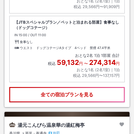
おとな1名 (
2
名1室)｜
1
泊
税込
29,566円〜91,909円
【JTBスペシャルプラン／ペットと泊まれる部屋】食事なし
（ドッグコテージ）
IN
チェックイン
15:00
/ OUT
チェックアウト
11:00
食事なし
ウエスト ドッグコテージAタイプ 4ベッド 禁煙
47.4平米
おとな
2
名
1
泊
1
部屋 合計
59,132
274,314
税込
円
〜
円
おとな1名 (
2
名1室)｜
1
泊
税込
29,566円〜137,157円
全ての宿泊プランを見る
湯元こんぴら温泉華の湯紅梅亭
地図
香川県
琴平・善通寺