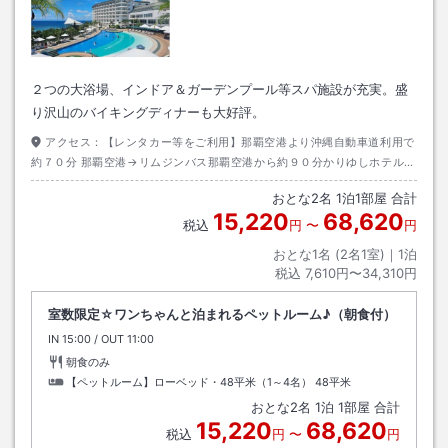
２つの大浴場、インドア＆ガーデンプール等スパ施設が充実。盛
り沢山のバイキングディナーも大好評。
アクセス：
【レンタカー等をご利用】那覇空港より沖縄自動車道利用で
約７０分 那覇空港→リムジンバス那覇空港から約９０分かりゆしホテル下
車→徒歩約０分 【沖縄エアポートシャトル】那覇空港→約１１０分・かり
おとな
2
名
1
泊
1
部屋 合計
ゆしビーチ下車ホテルまで送迎あり
15,220
68,620
税込
円
〜
円
おとな1名 (
2
名1室)｜
1
泊
税込
7,610円〜34,310円
室数限定☆ワンちゃんと泊まれるペットルーム♪（朝食付）
IN
チェックイン
15:00
/ OUT
チェックアウト
11:00
朝食のみ
【ペットルーム】ローベッド・48平米（1～4名）
48平米
おとな
2
名
1
泊
1
部屋 合計
15,220
68,620
税込
円
〜
円