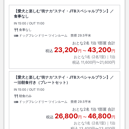
【愛犬と楽しむ“街ナカ”ステイ・JTBスペシャルプラン】／
食事なし
IN
チェックイン
15:00
/ OUT
チェックアウト
11:00
食事なし
ドッグフレンドリー ツインルーム 禁煙
29.5平米
おとな
2
名
1
泊
1
部屋 合計
23,200
43,200
税込
円
〜
円
おとな1名 (
2
名1室)｜
1
泊
税込
11,600円〜21,600円
【愛犬と楽しむ“街ナカ”ステイ・JTBスペシャルプラン】／
一泊朝食付き（プレートセット）
IN
チェックイン
15:00
/ OUT
チェックアウト
11:00
朝食のみ
ドッグフレンドリー ツインルーム 禁煙
29.5平米
おとな
2
名
1
泊
1
部屋 合計
26,800
46,800
税込
円
〜
円
おとな1名 (
2
名1室)｜
1
泊
税込
13,400円〜23,400円