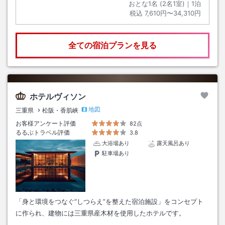
おとな1名 (
2
名1室)｜
1
泊
税込
7,610円〜34,310円
全ての宿泊プランを見る
ホテルヴィソン
地図
三重県
松阪・香肌峡
お客様アンケート評価
82点
るるぶトラベル評価
3.8
大浴場あり
露天風呂あり
駐車場あり
「身と環境をつなぐ“しつらえ”を整えた宿泊施設」をコンセプト
に作られ、建物には三重県産木材を使用したホテルです。