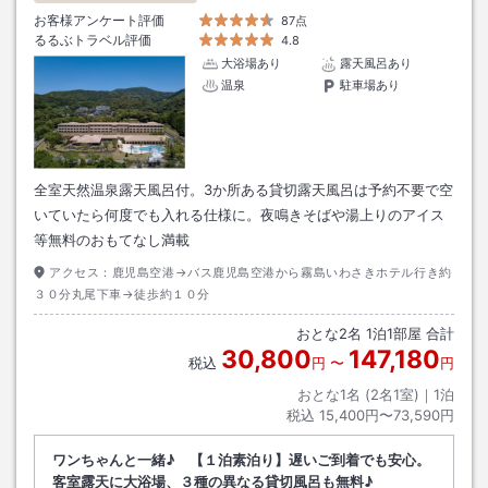
お客様アンケート評価
87点
るるぶトラベル評価
4.8
大浴場あり
露天風呂あり
温泉
駐車場あり
全室天然温泉露天風呂付。3か所ある貸切露天風呂は予約不要で空
いていたら何度でも入れる仕様に。夜鳴きそばや湯上りのアイス
等無料のおもてなし満載
アクセス：
鹿児島空港→バス鹿児島空港から霧島いわさきホテル行き約
３０分丸尾下車→徒歩約１０分
おとな
2
名
1
泊
1
部屋 合計
30,800
147,180
税込
円
〜
円
おとな1名 (
2
名1室)｜
1
泊
税込
15,400円〜73,590円
ワンちゃんと一緒♪ 【１泊素泊り】遅いご到着でも安心。
客室露天に大浴場、３種の異なる貸切風呂も無料♪