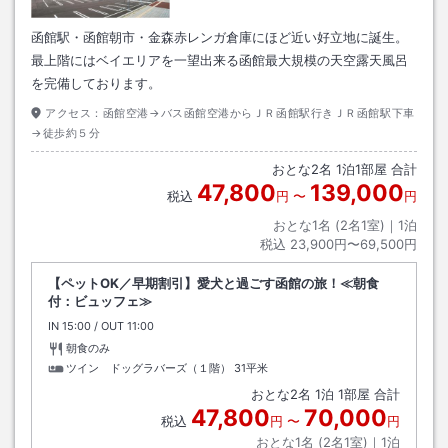
函館駅・函館朝市・金森赤レンガ倉庫にほど近い好立地に誕生。
最上階にはベイエリアを一望出来る函館最大規模の天空露天風呂
を完備しております。
アクセス：
函館空港→バス函館空港からＪＲ函館駅行きＪＲ函館駅下車
→徒歩約５分
おとな
2
名
1
泊
1
部屋 合計
47,800
139,000
税込
円
〜
円
おとな1名 (
2
名1室)｜
1
泊
税込
23,900円〜69,500円
【ペットOK／早期割引】愛犬と過ごす函館の旅！≪朝食
付：ビュッフェ≫
IN
チェックイン
15:00
/ OUT
チェックアウト
11:00
朝食のみ
ツイン ドッグラバーズ（１階）
31平米
おとな
2
名
1
泊
1
部屋 合計
47,800
70,000
税込
円
〜
円
おとな1名 (
2
名1室)｜
1
泊