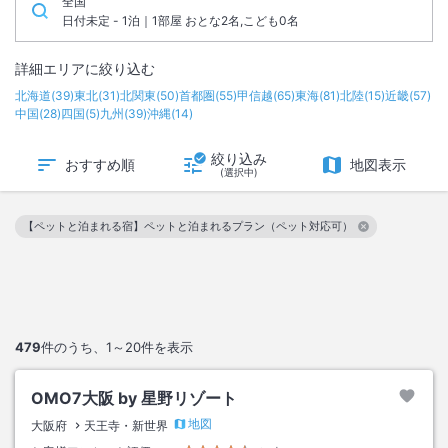
全国
日付未定 - 1泊｜1部屋 おとな2名,こども0名
詳細エリアに絞り込む
北海道
(
39
)
東北
(
31
)
北関東
(
50
)
首都圏
(
55
)
甲信越
(
65
)
東海
(
81
)
北陸
(
15
)
近畿
(
57
)
中国
(
28
)
四国
(
5
)
九州
(
39
)
沖縄
(
14
)
絞り込み
おすすめ順
地図表示
(選択中)
【ペットと泊まれる宿】ペットと泊まれるプラン（ペット対応可）
この絞り込み条件を解除
479
件のうち、
1～20
件を表示
OMO7大阪 by 星野リゾート
地図
大阪府
天王寺・新世界