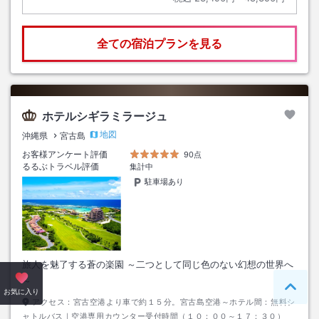
全ての宿泊プランを見る
ホテルシギラミラージュ
地図
沖縄県
宮古島
お客様アンケート評価
90点
るるぶトラベル評価
集計中
駐車場あり
旅人を魅了する蒼の楽園 ～二つとして同じ色のない幻想の世界へ
～
ペー
お気に入り
アクセス：
宮古空港より車で約１５分。宮古島空港～ホテル間：無料シ
ャトルバス｜空港専用カウンター受付時間（１０：００～１７：３０）