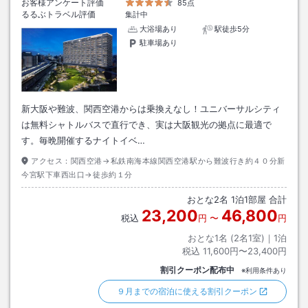
お客様アンケート評価
85点
るるぶトラベル評価
集計中
大浴場あり
駅徒歩5分
駐車場あり
新大阪や難波、関西空港からは乗換えなし！ユニバーサルシティ
は無料シャトルバスで直行でき、実は大阪観光の拠点に最適で
す。毎晩開催するナイトイベ…
アクセス：
関西空港→私鉄南海本線関西空港駅から難波行き約４０分新
今宮駅下車西出口→徒歩約１分
おとな
2
名
1
泊
1
部屋 合計
23,200
46,800
税込
円
〜
円
おとな1名 (
2
名1室)｜
1
泊
税込
11,600円〜23,400円
割引クーポン配布中
※利用条件あり
９月までの宿泊に使える割引クーポン