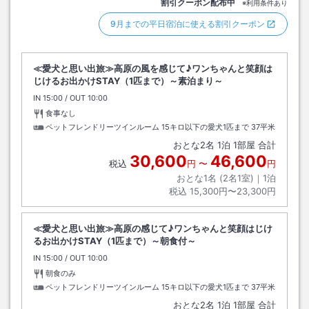
割引クーポン配布中
※利用条件あり
9月までの平日宿泊に使える割引クーポン
≪愛犬と思い出旅≫高原の風を感じて♪ワンちゃんと笑顔は
じけるお出かけSTAY（1匹まで）～素泊まり～
IN
チェックイン
15:00
/ OUT
チェックアウト
10:00
食事なし
ペットフレンドリーツインルーム 15キロ以下の愛犬1匹まで
37平米
おとな
2
名
1
泊
1
部屋 合計
30,600
46,600
税込
円
〜
円
おとな1名 (
2
名1室)｜
1
泊
税込
15,300円〜23,300円
≪愛犬と思い出旅≫高原の感じて♪ワンちゃんと笑顔はじけ
るお出かけSTAY（1匹まで）～朝食付～
IN
チェックイン
15:00
/ OUT
チェックアウト
10:00
朝食のみ
ペットフレンドリーツインルーム 15キロ以下の愛犬1匹まで
37平米
おとな
2
名
1
泊
1
部屋 合計