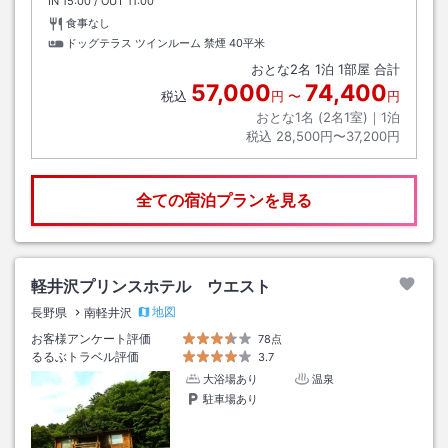
IN
チェックイン
15:00
/ OUT
チェックアウト
11:00
食事なし
ドッグテラス ツインルーム 禁煙
40平米
おとな
2
名
1
泊
1
部屋 合計
57,000
74,400
税込
円
〜
円
おとな1名 (
2
名1室)｜
1
泊
税込
28,500円〜37,200円
全ての宿泊プランを見る
軽井沢プリンスホテル ウエスト
地図
長野県
南軽井沢
お客様アンケート評価
78点
るるぶトラベル評価
3.7
大浴場あり
温泉
駐車場あり