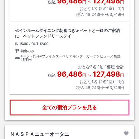
96,486
127,498
税込
円
〜
円
おとな1名 (
2
名1室)｜
1
泊
税込
48,243円〜63,749円
≪インルームダイニング朝食つき≫ペットと一緒のご宿泊
に ペットフレンドリーステイ
IN
チェックイン
15:00
/ OUT
チェックアウト
12:00
朝食のみ
※ペット同伴※プライムスーペリアキング ガーデンビュー／禁煙
45平米
おとな
2
名
1
泊
1
部屋 合計
96,486
127,498
税込
円
〜
円
おとな1名 (
2
名1室)｜
1
泊
税込
48,243円〜63,749円
全ての宿泊プランを見る
ＮＡＳＰＡニューオータニ