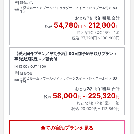
朝食のみ
＜愛犬ルーム＞プールヴィララグーンスイート1F＜プール付＞
60
平米
おとな
2
名
1
泊
1
部屋 合計
54,780
212,800
税込
円
〜
円
おとな1名 (
2
名1室)｜
1
泊
税込
27,390円〜106,400円
【愛犬同伴プラン／早期予約】90日前予約早取りプラン＜
事前決済限定＞／朝食付
IN
チェックイン
15:00
/ OUT
チェックアウト
11:00
朝食のみ
＜愛犬ルーム＞プールヴィララグーンスイート1F＜プール付＞
60
平米
おとな
2
名
1
泊
1
部屋 合計
58,000
225,320
税込
円
〜
円
おとな1名 (
2
名1室)｜
1
泊
税込
29,000円〜112,660円
全ての宿泊プランを見る