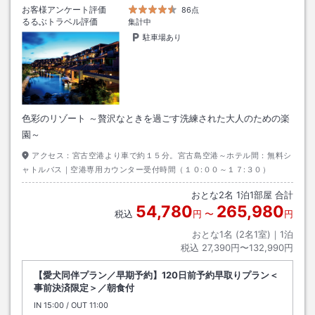
お客様アンケート評価
86点
るるぶトラベル評価
集計中
駐車場あり
色彩のリゾート ～贅沢なときを過ごす洗練された大人のための楽
園～
アクセス：
宮古空港より車で約１５分。宮古島空港～ホテル間：無料シ
ャトルバス｜空港専用カウンター受付時間（１０:００～１７:３０）
おとな
2
名
1
泊
1
部屋 合計
54,780
265,980
税込
円
〜
円
おとな1名 (
2
名1室)｜
1
泊
税込
27,390円〜132,990円
【愛犬同伴プラン／早期予約】120日前予約早取りプラン＜
事前決済限定＞／朝食付
IN
チェックイン
15:00
/ OUT
チェックアウト
11:00