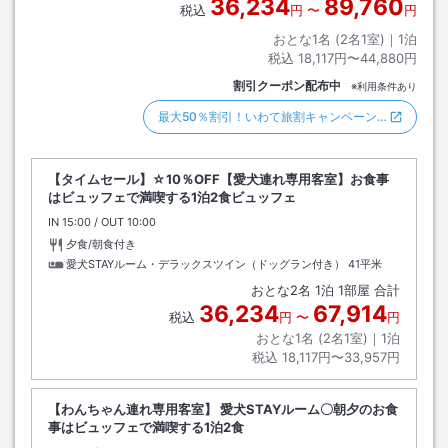
36,234
89,760
税込
円
〜
円
おとな1名 (
2
名1室)｜
1
泊
税込
18,117円〜44,880円
割引クーポン配布中
※利用条件あり
最大50％割引！いわて旅割キャンペーン…
【タイムセール】☆10％OFF【愛犬連れ専用客室】お食事
はビュッフェで満喫する1泊2食ビュッフェ
IN
チェックイン
15:00
/ OUT
チェックアウト
10:00
夕食/朝食付き
愛犬STAYルーム・デラックスツイン（ドッグラン付き）
41平米
おとな
2
名
1
泊
1
部屋 合計
36,234
67,914
税込
円
〜
円
おとな1名 (
2
名1室)｜
1
泊
税込
18,117円〜33,957円
【わんちゃん連れ専用客室】 愛犬STAYルーム〇朝夕のお食
事はビュッフェで満喫する1泊2食