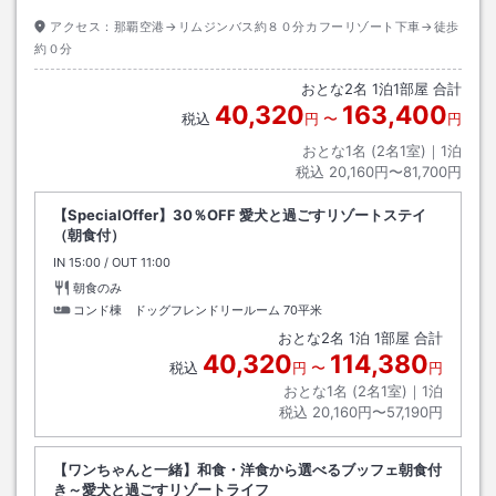
アクセス：
那覇空港→リムジンバス約８０分カフーリゾート下車→徒歩
約０分
おとな
2
名
1
泊
1
部屋 合計
40,320
163,400
税込
円
〜
円
おとな1名 (
2
名1室)｜
1
泊
税込
20,160円〜81,700円
【SpecialOffer】30％OFF 愛犬と過ごすリゾートステイ
（朝食付）
IN
チェックイン
15:00
/ OUT
チェックアウト
11:00
朝食のみ
コンド棟 ドッグフレンドリールーム
70平米
おとな
2
名
1
泊
1
部屋 合計
40,320
114,380
税込
円
〜
円
おとな1名 (
2
名1室)｜
1
泊
税込
20,160円〜57,190円
【ワンちゃんと一緒】和食・洋食から選べるブッフェ朝食付
き～愛犬と過ごすリゾートライフ