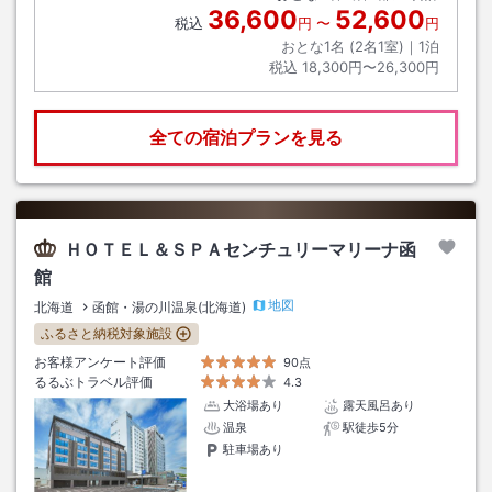
36,600
52,600
税込
円
〜
円
おとな1名 (
2
名1室)｜
1
泊
税込
18,300円〜26,300円
全ての宿泊プランを見る
ＨＯＴＥＬ＆ＳＰＡセンチュリーマリーナ函
館
地図
北海道
函館・湯の川温泉(北海道)
ふるさと納税対象施設
お客様アンケート評価
90点
るるぶトラベル評価
4.3
大浴場あり
露天風呂あり
温泉
駅徒歩5分
駐車場あり