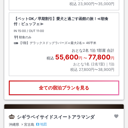
税込
23,900円〜35,000円
【ペットOK／早期割引】愛犬と過ごす函館の旅！≪朝食
付：ビュッフェ≫
IN
チェックイン
15:00
/ OUT
チェックアウト
11:00
朝食のみ
【1階】デラックスドッグラバーズ≪最大2名≫
46平米
おとな
2
名
1
泊
1
部屋 合計
55,600
77,800
税込
円
〜
円
おとな1名 (
2
名1室)｜
1
泊
税込
27,800円〜38,900円
全ての宿泊プランを見る
シギラベイサイドスイートアラマンダ
地図
沖縄県
宮古島