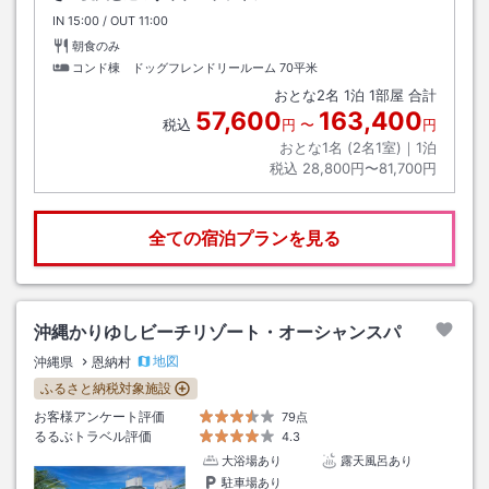
IN
チェックイン
15:00
/ OUT
チェックアウト
11:00
朝食のみ
コンド棟 ドッグフレンドリールーム
70平米
おとな
2
名
1
泊
1
部屋 合計
57,600
163,400
税込
円
〜
円
おとな1名 (
2
名1室)｜
1
泊
税込
28,800円〜81,700円
全ての宿泊プランを見る
沖縄かりゆしビーチリゾート・オーシャンスパ
地図
沖縄県
恩納村
ふるさと納税対象施設
お客様アンケート評価
79点
るるぶトラベル評価
4.3
大浴場あり
露天風呂あり
駐車場あり