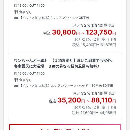
IN
チェックイン
15:00
/ OUT
チェックアウト
11:00
食事なし
【ペットと泊まれる】“ルシアン”ツイン／35平米
おとな
2
名
1
泊
1
部屋 合計
30,800
123,750
税込
円
〜
円
おとな1名 (
2
名1室)｜
1
泊
税込
15,400円〜61,875円
ワンちゃんと一緒♪ 【１泊素泊り】遅いご到着でも安心。
客室露天に大浴場、３種の異なる貸切風呂も無料♪
IN
チェックイン
15:00
/ OUT
チェックアウト
11:00
食事なし
【ペットと泊まれる】ルシアンフォース4ベッド／50平米
50平米
おとな
2
名
1
泊
1
部屋 合計
35,200
88,110
税込
円
〜
円
おとな1名 (
2
名1室)｜
1
泊
税込
17,600円〜44,055円