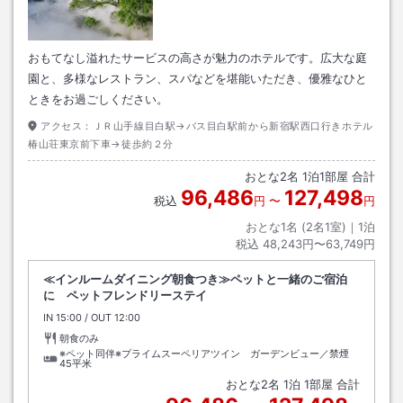
おもてなし溢れたサービスの高さが魅力のホテルです。広大な庭
園と、多様なレストラン、スパなどを堪能いただき、優雅なひと
ときをお過ごしください。
アクセス：
ＪＲ山手線目白駅→バス目白駅前から新宿駅西口行きホテル
椿山荘東京前下車→徒歩約２分
おとな
2
名
1
泊
1
部屋 合計
96,486
127,498
税込
円
〜
円
おとな1名 (
2
名1室)｜
1
泊
税込
48,243円〜63,749円
≪インルームダイニング朝食つき≫ペットと一緒のご宿泊
に ペットフレンドリーステイ
IN
チェックイン
15:00
/ OUT
チェックアウト
12:00
朝食のみ
※ペット同伴※プライムスーペリアツイン ガーデンビュー／禁煙
45平米
おとな
2
名
1
泊
1
部屋 合計