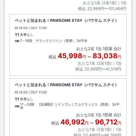
おとな1名 (
2
名1室)｜
1
泊
税込
22,999円〜101,494円
ペットと泊まれる！PAWSOME STAY（パウサム ステイ）
IN
チェックイン
15:00
/ OUT
チェックアウト
11:00
食事なし
7～16階 デラックスツイン（禁煙）
34平米
おとな
2
名
1
泊
1
部屋 合計
45,998
83,038
税込
円
〜
円
おとな1名 (
2
名1室)｜
1
泊
税込
22,999円〜41,519円
ペットと泊まれる！PAWSOME STAY（パウサム ステイ）
IN
チェックイン
15:00
/ OUT
チェックアウト
11:00
食事なし
17～29階 【高層階】ツインプレミアムデラックス（禁煙）
34平
米
おとな
2
名
1
泊
1
部屋 合計
46,992
96,712
税込
円
〜
円
おとな1名 (
2
名1室)｜
1
泊
税込
23,496円〜48,356円