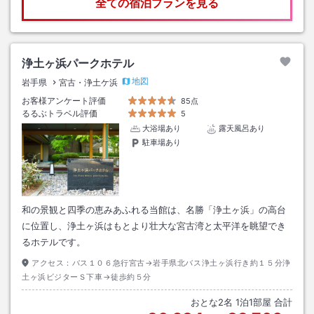
全ての宿泊プランを見る
浄土ヶ浜パークホテル
地図
岩手県
宮古・浄土ケ浜
お客様アンケート評価
85点
るるぶトラベル評価
5
大浴場あり
露天風呂あり
駐車場あり
和の景観と四季の恵みあふれる当館は、名勝「浄土ヶ浜」の高台
に位置し、浄土ヶ浜はもとより壮大な宮古湾と太平洋を眺望でき
るホテルです。
アクセス：
バス１０６急行宮古→岩手県北バス浄土ヶ浜行き約１５分浄
土ヶ浜ビジターＳ下車→徒歩約５分
おとな
2
名
1
泊
1
部屋 合計