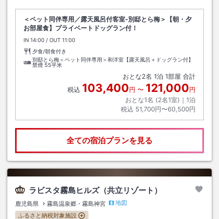
＜ペット同伴専用／露天風呂付客室‐別邸とら梅＞【朝・夕
お部屋食】プライベートドッグラン付！
IN
チェックイン
14:00
/ OUT
チェックアウト
11:00
夕食/朝食付き
別邸とら梅＜ペット同伴専用＞和洋室【露天風呂＋ドッグラン付】
禁煙
55平米
おとな
2
名
1
泊
1
部屋 合計
103,400
121,000
税込
円
〜
円
おとな1名 (
2
名1室)｜
1
泊
税込
51,700円〜60,500円
全ての宿泊プランを見る
ラビスタ霧島ヒルズ（共立リゾート）
地図
鹿児島県
霧島温泉郷・霧島神宮
ふるさと納税対象施設