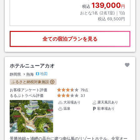
139,000
税込
円
おとな1名 (
2
名1室)｜
1
泊
税込
69,500円
全ての宿泊プランを見る
ホテルニューアカオ
地図
静岡県
熱海
ふるさと納税対象施設
お客様アンケート評価
79点
るるぶトラベル評価
3.1
大浴場あり
露天風呂あり
温泉
駐車場あり
景勝地錦ヶ浦岬の高台に建つ南仏風のリゾートホテル。全室オー