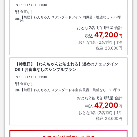
IN
チェックイン
15:00
/ OUT
チェックアウト
11:00
食事なし
【禁煙】わんちゃん スタンダードツイン 内風呂・眺望なし
26.9平
米
おとな
2
名
1
泊
1
部屋 合計
47,200
税込
円
おとな1名 (
2
名1室)｜
1
泊
税込
23,600円
【特定日】【わんちゃんと泊まれる】遅めのチェックイン
OK！お食事なしのシンプルプラン
IN
チェックイン
15:00
/ OUT
チェックアウト
11:00
食事なし
【禁煙】わんちゃん スタンダード洋室 内風呂・眺望なし
13.3平米
おとな
2
名
1
泊
1
部屋 合計
47,200
税込
円
おとな1名 (
2
名1室)｜
1
泊
税込
23,600円