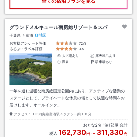
全ての宿泊プランを見る
グランドメルキュール南房総リゾート＆スパ
地図
千葉県
富浦
お客様アンケート評価
72点
るるぶトラベル評価
3.5
大浴場あり
露天風呂あり
温泉
駐車場あり
一年を通じ温暖な南房総国定公園内にあり、アクティブな活動の
ステージとして、プライベートな休息の場として快適な時間をお
届けします。オールインク…
アクセス：
ＪＲ内房線富浦駅→タクシー約１０分
おとな
2
名
1
泊
1
部屋 合計
162,730
311,330
税込
円
〜
円