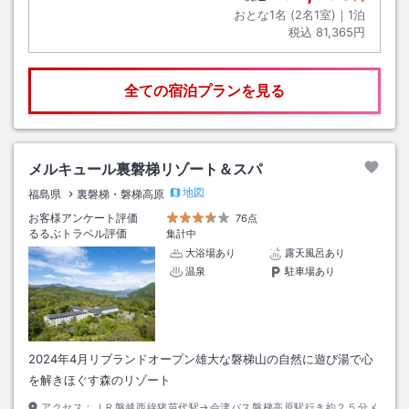
おとな1名 (
2
名1室)｜
1
泊
税込
81,365円
全ての宿泊プランを見る
メルキュール裏磐梯リゾート＆スパ
地図
福島県
裏磐梯・磐梯高原
お客様アンケート評価
76点
るるぶトラベル評価
集計中
大浴場あり
露天風呂あり
温泉
駐車場あり
2024年4月リブランドオープン雄大な磐梯山の自然に遊び湯で心
を解きほぐす森のリゾート
アクセス：
ＪＲ磐越西線猪苗代駅→会津バス磐梯高原駅行き約２５分メ