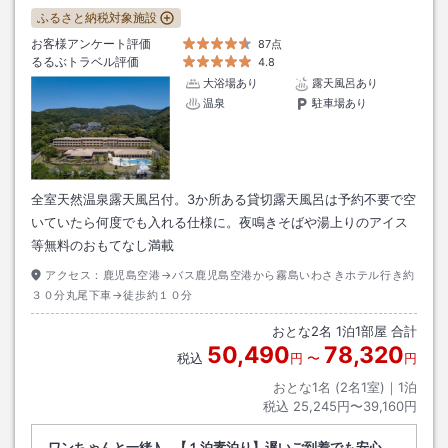
ふるさと納税対象施設
お客様アンケート評価
87点
るるぶトラベル評価
4.8
大浴場あり
露天風呂あり
温泉
駐車場あり
全室天然温泉露天風呂付。3か所ある貸切露天風呂は予約不要で空
いていたら何度でも入れる仕様に。夜鳴きそばや湯上りのアイス
等無料のおもてなし満載
アクセス：
鹿児島空港→バス鹿児島空港から霧島いわさきホテル行き約
３０分丸尾下車→徒歩約１０分
おとな
2
名
1
泊
1
部屋 合計
50,490
78,320
税込
円
〜
円
おとな1名 (
2
名1室)｜
1
泊
税込
25,245円〜39,160円
ワンちゃんと一緒♪ 【１泊素泊り】遅いご到着でも安心。