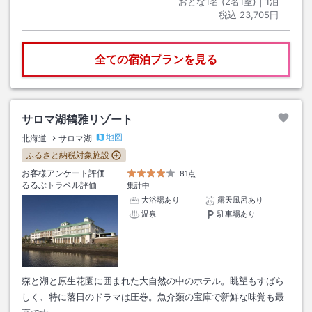
おとな1名 (
2
名1室)｜
1
泊
税込
23,705円
全ての宿泊プランを見る
サロマ湖鶴雅リゾート
地図
北海道
サロマ湖
ふるさと納税対象施設
お客様アンケート評価
81点
るるぶトラベル評価
集計中
大浴場あり
露天風呂あり
温泉
駐車場あり
森と湖と原生花園に囲まれた大自然の中のホテル。眺望もすばら
しく、特に落日のドラマは圧巻。魚介類の宝庫で新鮮な味覚も最