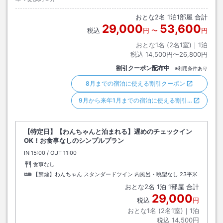
おとな
2
名
1
泊
1
部屋 合計
29,000
53,600
税込
円
〜
円
おとな1名 (
2
名1室)｜
1
泊
税込
14,500円〜26,800円
割引クーポン配布中
※利用条件あり
8月までの宿泊に使える割引クーポン
9月から来年1月までの宿泊に使える割引…
【特定日】【わんちゃんと泊まれる】遅めのチェックイン
OK！お食事なしのシンプルプラン
IN
チェックイン
15:00
/ OUT
チェックアウト
11:00
食事なし
【禁煙】わんちゃん スタンダードツイン 内風呂・眺望なし
23平米
おとな
2
名
1
泊
1
部屋 合計
29,000
税込
円
おとな1名 (
2
名1室)｜
1
泊
税込
14,500円