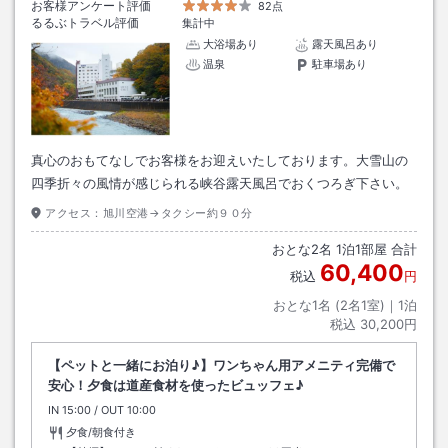
お客様アンケート評価
82点
るるぶトラベル評価
集計中
大浴場あり
露天風呂あり
温泉
駐車場あり
真心のおもてなしでお客様をお迎えいたしております。大雪山の
四季折々の風情が感じられる峡谷露天風呂でおくつろぎ下さい。
アクセス：
旭川空港→タクシー約９０分
おとな
2
名
1
泊
1
部屋 合計
60,400
税込
円
おとな1名 (
2
名1室)｜
1
泊
税込
30,200円
【ペットと一緒にお泊り♪】ワンちゃん用アメニティ完備で
安心！夕食は道産食材を使ったビュッフェ♪
IN
チェックイン
15:00
/ OUT
チェックアウト
10:00
夕食/朝食付き