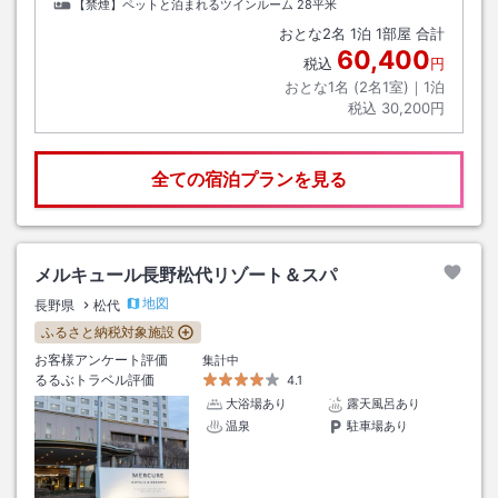
【禁煙】ペットと泊まれるツインルーム
28平米
おとな
2
名
1
泊
1
部屋 合計
60,400
税込
円
おとな1名 (
2
名1室)｜
1
泊
税込
30,200円
全ての宿泊プランを見る
メルキュール長野松代リゾート＆スパ
地図
長野県
松代
ふるさと納税対象施設
お客様アンケート評価
集計中
るるぶトラベル評価
4.1
大浴場あり
露天風呂あり
温泉
駐車場あり