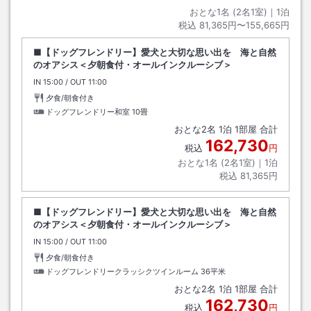
おとな1名 (
2
名1室)｜
1
泊
税込
81,365円〜155,665円
■【ドッグフレンドリー】愛犬と大切な思い出を 海と自然
のオアシス＜夕朝食付・オールインクルーシブ＞
IN
チェックイン
15:00
/ OUT
チェックアウト
11:00
夕食/朝食付き
ドッグフレンドリー和室
10畳
おとな
2
名
1
泊
1
部屋 合計
162,730
税込
円
おとな1名 (
2
名1室)｜
1
泊
税込
81,365円
■【ドッグフレンドリー】愛犬と大切な思い出を 海と自然
のオアシス＜夕朝食付・オールインクルーシブ＞
IN
チェックイン
15:00
/ OUT
チェックアウト
11:00
夕食/朝食付き
ドッグフレンドリークラッシクツインルーム
36平米
おとな
2
名
1
泊
1
部屋 合計
162,730
税込
円