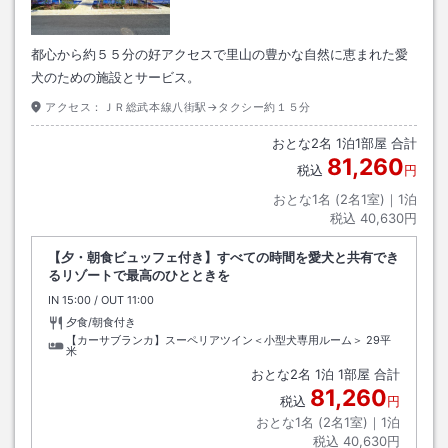
都心から約５５分の好アクセスで里山の豊かな自然に恵まれた愛
犬のための施設とサービス。
アクセス：
ＪＲ総武本線八街駅→タクシー約１５分
おとな
2
名
1
泊
1
部屋 合計
81,260
税込
円
おとな1名 (
2
名1室)｜
1
泊
税込
40,630円
【夕・朝食ビュッフェ付き】すべての時間を愛犬と共有でき
るリゾートで最高のひとときを
IN
チェックイン
15:00
/ OUT
チェックアウト
11:00
夕食/朝食付き
【カーサブランカ】スーペリアツイン＜小型犬専用ルーム＞
29平
米
おとな
2
名
1
泊
1
部屋 合計
81,260
税込
円
おとな1名 (
2
名1室)｜
1
泊
税込
40,630円