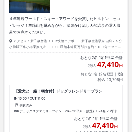
４年連続ワールド・スキー・アワードを受賞したヒルトンニセコ
ビレッジ！羊蹄山を眺めながら、源泉かけ流し天然温泉の露天風
呂でお寛ぎください。
アクセス：
新千歳空港→ＪＲ快速エアポート新千歳空港駅から約７５分
小樽駅下車小樽乗換え出口→ＪＲ函館本線長万部行き約１００分ニセコ駅
下車→タクシー約１０分
おとな
2
名
1
泊
1
部屋 合計
47,410
税込
円
おとな1名 (
2
名1室)｜
1
泊
税込
23,705円
【愛犬と一緒！朝食付】ドッグフレンドリープラン
IN
チェックイン
15:00
/ OUT
チェックアウト
11:00
朝食のみ
デラックスファミリーツイン（26～28平米・禁煙）1～4名
26平米
おとな
2
名
1
泊
1
部屋 合計
47,410
税込
円