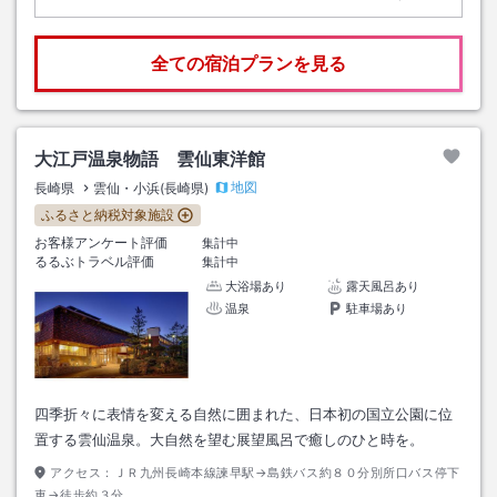
全ての宿泊プランを見る
大江戸温泉物語 雲仙東洋館
地図
長崎県
雲仙・小浜(長崎県)
ふるさと納税対象施設
お客様アンケート評価
集計中
るるぶトラベル評価
集計中
大浴場あり
露天風呂あり
温泉
駐車場あり
四季折々に表情を変える自然に囲まれた、日本初の国立公園に位
置する雲仙温泉。大自然を望む展望風呂で癒しのひと時を。
アクセス：
ＪＲ九州長崎本線諫早駅→島鉄バス約８０分別所口バス停下
車→徒歩約３分