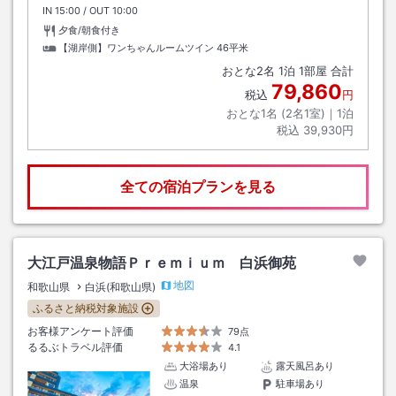
IN
チェックイン
15:00
/ OUT
チェックアウト
10:00
夕食/朝食付き
【湖岸側】ワンちゃんルームツイン
46平米
おとな
2
名
1
泊
1
部屋 合計
79,860
税込
円
おとな1名 (
2
名1室)｜
1
泊
税込
39,930円
全ての宿泊プランを見る
大江戸温泉物語Ｐｒｅｍｉｕｍ 白浜御苑
地図
和歌山県
白浜(和歌山県)
ふるさと納税対象施設
お客様アンケート評価
79点
るるぶトラベル評価
4.1
大浴場あり
露天風呂あり
温泉
駐車場あり