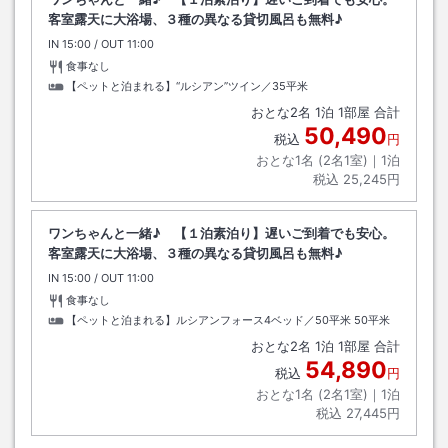
客室露天に大浴場、３種の異なる貸切風呂も無料♪
IN
チェックイン
15:00
/ OUT
チェックアウト
11:00
食事なし
【ペットと泊まれる】“ルシアン”ツイン／35平米
おとな
2
名
1
泊
1
部屋 合計
50,490
税込
円
おとな1名 (
2
名1室)｜
1
泊
税込
25,245円
ワンちゃんと一緒♪ 【１泊素泊り】遅いご到着でも安心。
客室露天に大浴場、３種の異なる貸切風呂も無料♪
IN
チェックイン
15:00
/ OUT
チェックアウト
11:00
食事なし
【ペットと泊まれる】ルシアンフォース4ベッド／50平米
50平米
おとな
2
名
1
泊
1
部屋 合計
54,890
税込
円
おとな1名 (
2
名1室)｜
1
泊
税込
27,445円