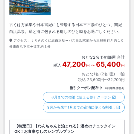
古くは万葉集や日本書紀にも登場する日本三古湯のひとつ、南紀
白浜温泉。緑と海に包まれる癒しのひと時をお過ごしください。
アクセス：
ＪＲきのくに線白浜駅→バス白浜駅前から三段壁行き約１０
分東白浜下車→徒歩約１分
おとな
2
名
1
泊
1
部屋 合計
47,200
65,400
税込
円
〜
円
おとな1名 (
2
名1室)｜
1
泊
税込
23,600円〜32,700円
割引クーポン配布中
※利用条件あり
8月までの宿泊に使える割引クーポン
9月から来年1月までの宿泊に使える割引…
【特定日】【わんちゃんと泊まれる】遅めのチェックイン
OK！お食事なしのシンプルプラン