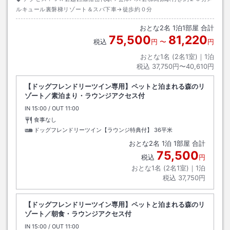
ルキュール裏磐梯リゾート＆スパ下車→徒歩約０分
おとな
2
名
1
泊
1
部屋 合計
75,500
81,220
税込
円
〜
円
おとな1名 (
2
名1室)｜
1
泊
税込
37,750円〜40,610円
【ドッグフレンドリーツイン専用】ペットと泊まれる森のリ
ゾート／素泊まり・ラウンジアクセス付
IN
チェックイン
15:00
/ OUT
チェックアウト
11:00
食事なし
ドッグフレンドリーツイン【ラウンジ特典付】
36平米
おとな
2
名
1
泊
1
部屋 合計
75,500
税込
円
おとな1名 (
2
名1室)｜
1
泊
税込
37,750円
【ドッグフレンドリーツイン専用】ペットと泊まれる森のリ
ゾート／朝食・ラウンジアクセス付
IN
チェックイン
15:00
/ OUT
チェックアウト
11:00