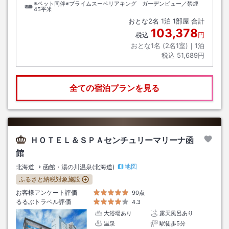
※ペット同伴※プライムスーペリアキング ガーデンビュー／禁煙
45平米
おとな
2
名
1
泊
1
部屋 合計
103,378
税込
円
おとな1名 (
2
名1室)｜
1
泊
税込
51,689円
全ての宿泊プランを見る
ＨＯＴＥＬ＆ＳＰＡセンチュリーマリーナ函
館
地図
北海道
函館・湯の川温泉(北海道)
ふるさと納税対象施設
お客様アンケート評価
90点
るるぶトラベル評価
4.3
大浴場あり
露天風呂あり
温泉
駅徒歩5分