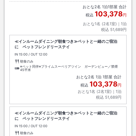
おとな
2
名
1
泊
1
部屋 合計
103,378
税込
円
おとな1名 (
2
名1室)｜
1
泊
税込
51,689円
≪インルームダイニング朝食つき≫ペットと一緒のご宿泊
に ペットフレンドリーステイ
IN
チェックイン
15:00
/ OUT
チェックアウト
12:00
朝食のみ
※ペット同伴※プライムスーペリアツイン ガーデンビュー／禁煙
45平米
おとな
2
名
1
泊
1
部屋 合計
103,378
税込
円
おとな1名 (
2
名1室)｜
1
泊
税込
51,689円
≪インルームダイニング朝食つき≫ペットと一緒のご宿泊
に ペットフレンドリーステイ
IN
チェックイン
15:00
/ OUT
チェックアウト
12:00
朝食のみ