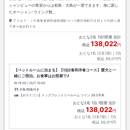
シャンビューの客室からは初島・大島が一望できます。海に面し
たオーシャン･ウイング館…
アクセス：
ＪＲ東海道新幹線熱海駅→バス網代旭町行き約１０分錦ヶ浦
下車→徒歩約５分
おとな
2
名
1
泊
1
部屋 合計
138,022
税込
円
おとな1名 (
2
名1室)｜
1
泊
税込
69,011円
【ペットルームに泊まる】【1泊2食和洋食コース】愛犬と一
緒にご宿泊。お食事はお部屋で♪
IN
チェックイン
15:00
/ OUT
チェックアウト
10:00
夕食/朝食付き
【ホライゾン】ドッグフレンドリールーム ツイン
39.5平米
おとな
2
名
1
泊
1
部屋 合計
138,022
税込
円
おとな1名 (
2
名1室)｜
1
泊
税込
69,011円