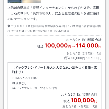
上信越自動車道「長野インターチェンジ」からわずか２分。真田
十万石の城下町「長野市松代町」にある北信濃の山々を望む絶好
のロケーションです。
アクセス：
ＪＲ北陸新幹線長野駅善光寺出口→バス乗場３番古戦場経由
松代行き約３０分松代中学校前下車→徒歩約３分
おとな
2
名
1
泊
1
部屋 合計
100,000
114,000
税込
円
〜
円
おとな1名 (
2
名1室)｜
1
泊
税込
50,000円〜57,000円
【ドッグフレンドリー】愛犬と大切な思い出をつくる旅＜素
泊まり＞
IN
チェックイン
15:00
/ OUT
チェックアウト
11:00
食事なし
ドッグフレンドリーツイン
35平米
おとな
2
名
1
泊
1
部屋 合計
100,000
税込
円
おとな1名 (
2
名1室)｜
1
泊