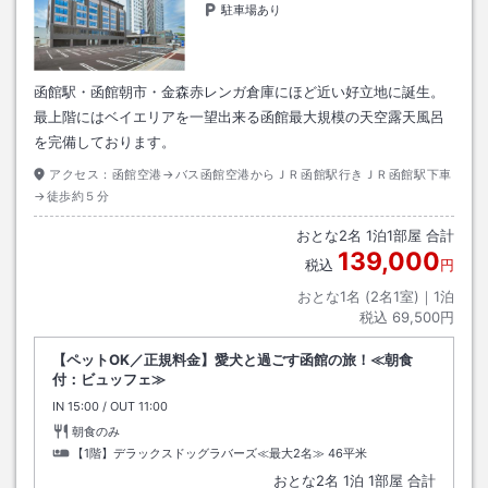
駐車場あり
函館駅・函館朝市・金森赤レンガ倉庫にほど近い好立地に誕生。
最上階にはベイエリアを一望出来る函館最大規模の天空露天風呂
を完備しております。
アクセス：
函館空港→バス函館空港からＪＲ函館駅行きＪＲ函館駅下車
→徒歩約５分
おとな
2
名
1
泊
1
部屋 合計
139,000
税込
円
おとな1名 (
2
名1室)｜
1
泊
税込
69,500円
【ペットOK／正規料金】愛犬と過ごす函館の旅！≪朝食
付：ビュッフェ≫
IN
チェックイン
15:00
/ OUT
チェックアウト
11:00
朝食のみ
【1階】デラックスドッグラバーズ≪最大2名≫
46平米
おとな
2
名
1
泊
1
部屋 合計