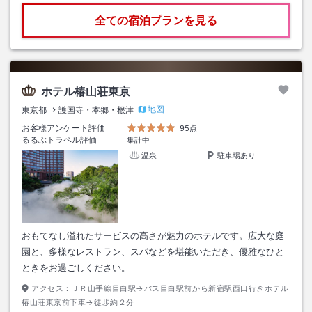
全ての宿泊プランを見る
ホテル椿山荘東京
地図
東京都
護国寺・本郷・根津
お客様アンケート評価
95点
るるぶトラベル評価
集計中
温泉
駐車場あり
おもてなし溢れたサービスの高さが魅力のホテルです。広大な庭
園と、多様なレストラン、スパなどを堪能いただき、優雅なひと
ときをお過ごしください。
アクセス：
ＪＲ山手線目白駅→バス目白駅前から新宿駅西口行きホテル
椿山荘東京前下車→徒歩約２分