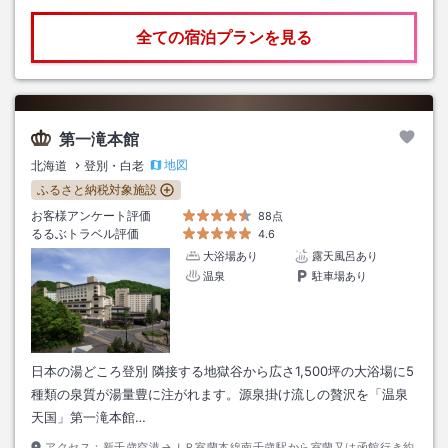
全ての宿泊プランを見る
第一滝本館
地図
北海道
登別・白老
ふるさと納税対象施設
お客様アンケート評価
88点
るるぶトラベル評価
4.6
大浴場あり
露天風呂あり
温泉
駐車場あり
日本の湯どころ登別 隣接する地獄谷から広さ1,500坪の大浴場に5
種類の泉質が湯量豊に注がれます。源泉掛け流しの贅沢を「温泉
天国」第一滝本館…
アクセス：
新千歳空港→ＪＲ室蘭本線南千歳駅から室蘭又は函館行き約