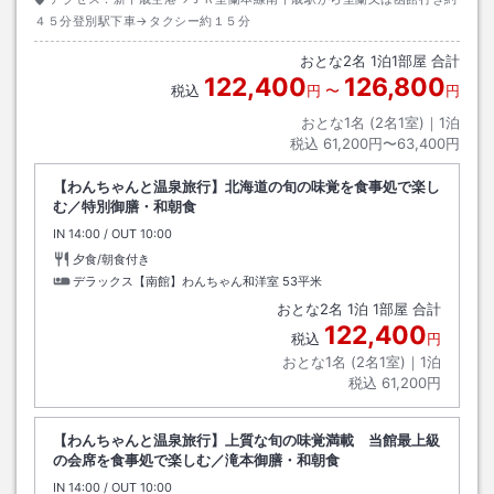
４５分登別駅下車→タクシー約１５分
おとな
2
名
1
泊
1
部屋 合計
122,400
126,800
税込
円
〜
円
おとな1名 (
2
名1室)｜
1
泊
税込
61,200円〜63,400円
【わんちゃんと温泉旅行】北海道の旬の味覚を食事処で楽し
む／特別御膳・和朝食
IN
チェックイン
14:00
/ OUT
チェックアウト
10:00
夕食/朝食付き
デラックス【南館】わんちゃん和洋室
53平米
おとな
2
名
1
泊
1
部屋 合計
122,400
税込
円
おとな1名 (
2
名1室)｜
1
泊
税込
61,200円
【わんちゃんと温泉旅行】上質な旬の味覚満載 当館最上級
の会席を食事処で楽しむ／滝本御膳・和朝食
IN
チェックイン
14:00
/ OUT
チェックアウト
10:00