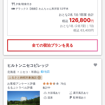
夕食/朝食付き
デラックス【南館】わんちゃん和洋室
53平米
おとな
2
名
1
泊
1
部屋 合計
126,800
税込
円
おとな1名 (
2
名1室)｜
1
泊
税込
63,400円
全ての宿泊プランを見る
ヒルトンニセコビレッジ
地図
北海道
ニセコ・羊蹄山
ふるさと納税対象施設
お客様アンケート評価
79点
るるぶトラベル評価
集計中
大浴場あり
露天風呂あり
温泉
駐車場あり