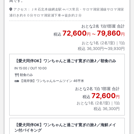
高です。
アクセス：
ＪＲ石北本線網走駅→バス常呂・サロマ湖栄浦線サロマ湖栄
浦行き約６０分サロマ湖栄浦下車→徒歩約２分
おとな
2
名
1
泊
1
部屋 合計
72,600
79,860
税込
円
〜
円
おとな1名 (
2
名1室)｜
1
泊
税込
36,300円〜39,930円
【愛犬同伴OK】ワンちゃんと過ごす寛ぎの旅♪／朝食のみ
IN
チェックイン
15:00
/ OUT
チェックアウト
10:00
朝食のみ
【湖岸側】ワンちゃんルームツイン
46平米
おとな
2
名
1
泊
1
部屋 合計
72,600
税込
円
おとな1名 (
2
名1室)｜
1
泊
税込
36,300円
【愛犬同伴OK】ワンちゃんと過ごす寛ぎの旅♪／海鮮メイ
ン付バイキング