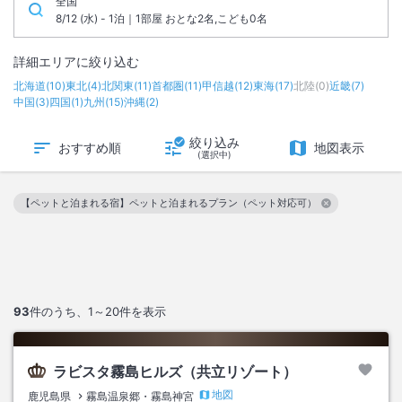
全国
8/12 (水) - 1泊｜1部屋 おとな2名,こども0名
詳細エリアに絞り込む
北海道
(
10
)
東北
(
4
)
北関東
(
11
)
首都圏
(
11
)
甲信越
(
12
)
東海
(
17
)
北陸
(
0
)
近畿
(
7
)
中国
(
3
)
四国
(
1
)
九州
(
15
)
沖縄
(
2
)
絞り込み
おすすめ順
地図表示
(選択中)
【ペットと泊まれる宿】ペットと泊まれるプラン（ペット対応可）
この絞り込み条件を解除
93
件のうち、
1～20
件を表示
ラビスタ霧島ヒルズ（共立リゾート）
地図
鹿児島県
霧島温泉郷・霧島神宮