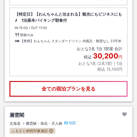
【特定日】【わんちゃんと泊まれる】観光にもビジネスにも
♪ 1泊基本バイキング朝食付
IN
チェックイン
15:00
/ OUT
チェックアウト
11:00
朝食のみ
【禁煙】わんちゃん スタンダードツイン 内風呂・眺望なし
23平米
おとな
2
名
1
泊
1
部屋 合計
30,200
税込
円
おとな1名 (
2
名1室)｜
1
泊
税込
15,100円
全ての宿泊プランを見る
層雲閣
地図
北海道
層雲峡・旭岳・天人峡
ふるさと納税対象施設