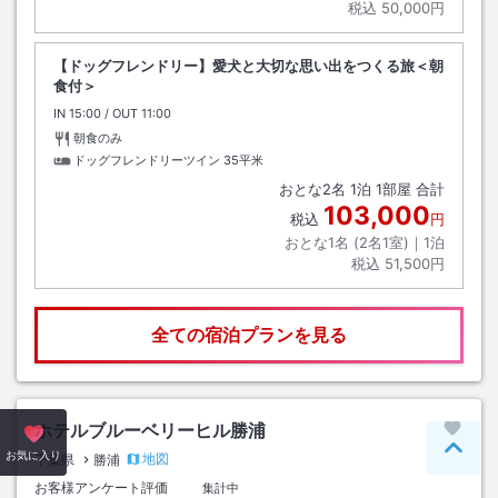
税込
50,000円
【ドッグフレンドリー】愛犬と大切な思い出をつくる旅＜朝
食付＞
IN
チェックイン
15:00
/ OUT
チェックアウト
11:00
朝食のみ
ドッグフレンドリーツイン
35平米
おとな
2
名
1
泊
1
部屋 合計
103,000
税込
円
おとな1名 (
2
名1室)｜
1
泊
税込
51,500円
全ての宿泊プランを見る
ホテルブルーベリーヒル勝浦
ペー
お気に入り
地図
千葉県
勝浦
お客様アンケート評価
集計中