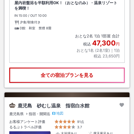
屋内岩盤浴を半額利用OK！（おとなのみ）・温泉リゾート
を満喫！
IN
チェックイン
15:00
/ OUT
チェックアウト
10:00
夕食/朝食付き
D館 和室 禁煙
8畳
おとな
2
名
1
泊
1
部屋 合計
47,300
税込
円
おとな1名 (
2
名1室)｜
1
泊
税込
23,650円
全ての宿泊プランを見る
鹿児島 砂むし温泉 指宿白水館
地図
鹿児島県
指宿・開聞岳
お客様アンケート評価
91点
るるぶトラベル評価
3.7
大浴場あり
露天風呂あり