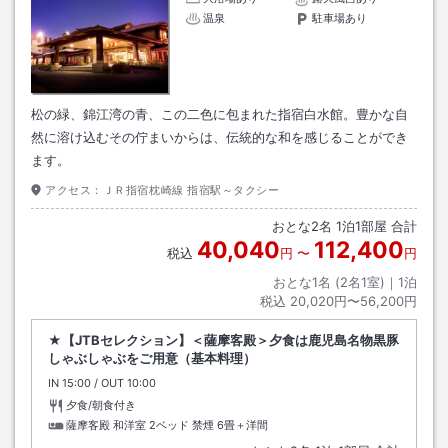
温泉
駐車場あり
松の緑、錦江湾の青、この二色に包まれた指宿白水館。豊かな自
然に溶け込むその佇まいからは、伝統的な和を感じることができ
ます。
アクセス：
ＪＲ指宿枕崎線 指宿駅～タクシー
おとな
2
名
1
泊
1
部屋 合計
40,040
112,400
税込
円
〜
円
おとな1名 (
2
名1室)｜
1
泊
税込
20,020円〜56,200円
★【JTBセレクション】＜薩摩客殿＞夕食は鹿児島名物黒豚
しゃぶしゃぶをご用意（基本料理）
IN
チェックイン
15:00
/ OUT
チェックアウト
10:00
夕食/朝食付き
薩摩客殿 和洋室 2ベッド 禁煙
6畳＋洋間