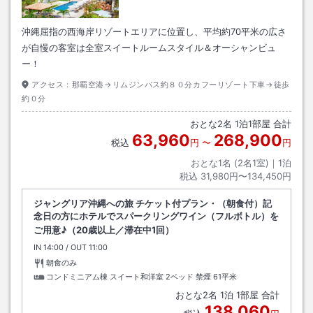
沖縄屈指の西海岸リゾートエリアに位置し、平均約70平米の広さ
が自慢の客室は全室スイートルームスタイル＆オーシャンビュ
ー！
アクセス：
那覇空港→リムジンバス約８０分カフーリゾート下車→徒歩
約０分
おとな
2
名
1
泊
1
部屋 合計
63,960
268,900
税込
円
〜
円
おとな1名 (
2
名1室)｜
1
泊
税込
31,980円〜134,450円
ジャングリア沖縄への旅 チケット付プラン・（朝食付）記
念日の方にホテルでスパークリングワイン（フルボトル）を
ご用意♪（20歳以上／滞在中1回）
IN
チェックイン
14:00
/ OUT
チェックアウト
11:00
朝食のみ
コンドミニアム棟 スイート和洋室 2ベッド 禁煙
61平米
おとな
2
名
1
泊
1
部屋 合計
138,060