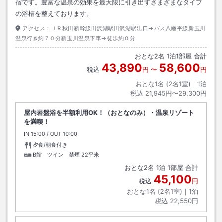
宿です。豊富な温泉の効果を最大限に引き出すさまざまなタイプ
の浴槽を整えております。
アクセス：
ＪＲ秋田新幹線田沢湖駅田沢湖駅出口→バス八幡平線新玉川
温泉行き約７０分新玉川温泉下車→徒歩約０分
おとな
2
名
1
泊
1
部屋 合計
43,890
58,600
税込
円
〜
円
おとな1名 (
2
名1室)｜
1
泊
税込
21,945円〜29,300円
屋内岩盤浴を半額利用OK！（おとなのみ）・温泉リゾート
を満喫！
IN
チェックイン
15:00
/ OUT
チェックアウト
10:00
夕食/朝食付き
B館 ツイン 禁煙
22平米
おとな
2
名
1
泊
1
部屋 合計
45,100
税込
円
おとな1名 (
2
名1室)｜
1
泊
税込
22,550円