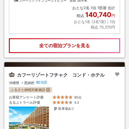
スーペリアツインコーストビュー 禁煙
36平米
おとな
2
名
1
泊
1
部屋 合計
140,740
税込
円
おとな1名 (
2
名1室)｜
1
泊
税込
70,370円
全ての宿泊プランを見る
カフーリゾートフチャク コンド・ホテル
地図
沖縄県
恩納村
ふるさと納税対象施設
お客様アンケート評価
90点
るるぶトラベル評価
4.2
駐車場あり