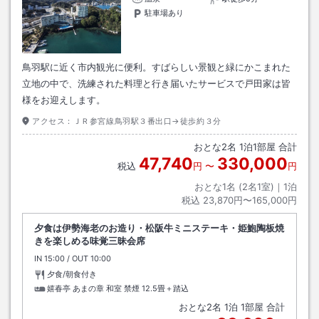
駐車場あり
鳥羽駅に近く市内観光に便利。すばらしい景観と緑にかこまれた
立地の中で、洗練された料理と行き届いたサービスで戸田家は皆
様をお迎えします。
アクセス：
ＪＲ参宮線鳥羽駅３番出口→徒歩約３分
おとな
2
名
1
泊
1
部屋 合計
47,740
330,000
税込
円
〜
円
おとな1名 (
2
名1室)｜
1
泊
税込
23,870円〜165,000円
夕食は伊勢海老のお造り・松阪牛ミニステーキ・姫鮑陶板焼
きを楽しめる味覚三昧会席
IN
チェックイン
15:00
/ OUT
チェックアウト
10:00
夕食/朝食付き
嬉春亭 あまの章 和室 禁煙
12.5畳＋踏込
おとな
2
名
1
泊
1
部屋 合計