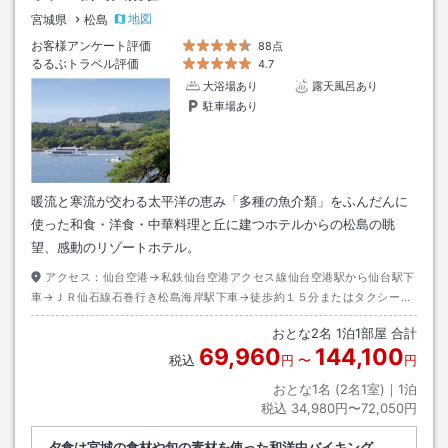
地図
宮城県
松島
お客様アンケート評価
88点
るるぶトラベル評価
4.7
大浴場あり
露天風呂あり
駐車場あり
暖流と寒流が交わる太平洋の恵み「多種の魚介類」をふんだんに
使った和食・洋食・中華料理と丘に建つホテルからの松島の眺
望、感動のリゾートホテル。
アクセス：
仙台空港→私鉄仙台空港アクセス線仙台空港駅から仙台駅下
車→ＪＲ仙石線石巻行き松島海岸駅下車→徒歩約１５分またはタクシー約
３分
おとな
2
名
1
泊
1
部屋 合計
69,960
144,100
税込
円
〜
円
おとな1名 (
2
名1室)｜
1
泊
税込
34,980円〜72,050円
夕食は宮城の食材や旬の素材を使った和洋中バイキング