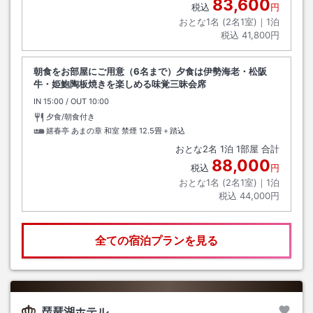
83,600
税込
円
おとな1名 (
2
名1室)｜
1
泊
税込
41,800円
朝食をお部屋にご用意（6名まで）夕食は伊勢海老・松阪
牛・姫鮑陶板焼きを楽しめる味覚三昧会席
IN
チェックイン
15:00
/ OUT
チェックアウト
10:00
夕食/朝食付き
嬉春亭 あまの章 和室 禁煙
12.5畳＋踏込
おとな
2
名
1
泊
1
部屋 合計
88,000
税込
円
おとな1名 (
2
名1室)｜
1
泊
税込
44,000円
全ての宿泊プランを見る
琵琶湖ホテル