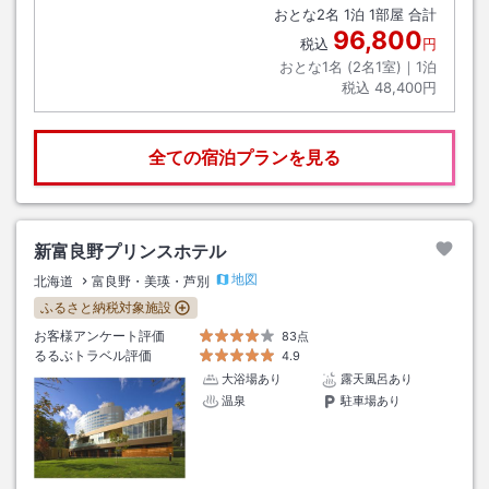
おとな
2
名
1
泊
1
部屋 合計
96,800
税込
円
おとな1名 (
2
名1室)｜
1
泊
税込
48,400円
全ての宿泊プランを見る
新富良野プリンスホテル
地図
北海道
富良野・美瑛・芦別
ふるさと納税対象施設
お客様アンケート評価
83点
るるぶトラベル評価
4.9
大浴場あり
露天風呂あり
温泉
駐車場あり