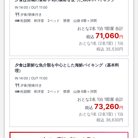
IN
チェックイン
14:00
/ OUT
チェックアウト
11:00
夕食/朝食付き
松韻閣 和洋室 2ベッド 禁煙 山側
6畳＋洋間
おとな
2
名
1
泊
1
部屋 合計
71,060
税込
円
おとな1名 (
2
名1室)｜
1
泊
税込
35,530円
夕食は新鮮な魚介類を中心とした海鮮バイキング（基本料
理）
IN
チェックイン
14:00
/ OUT
チェックアウト
11:00
夕食/朝食付き
松韻閣 和洋室 2ベッド 禁煙 山側
6畳＋洋間
おとな
2
名
1
泊
1
部屋 合計
73,260
税込
円
おとな1名 (
2
名1室)｜
1
泊
税込
36,630円