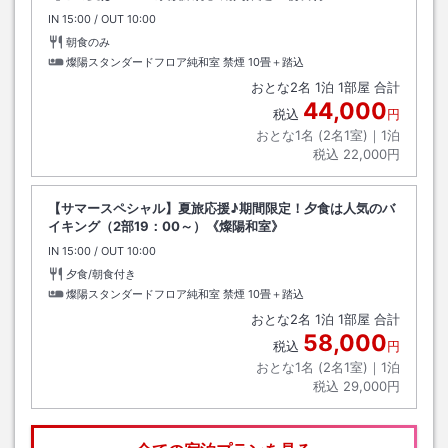
IN
チェックイン
15:00
/ OUT
チェックアウト
10:00
朝食のみ
燦陽スタンダードフロア純和室 禁煙
10畳＋踏込
おとな
2
名
1
泊
1
部屋 合計
44,000
税込
円
おとな1名 (
2
名1室)｜
1
泊
税込
22,000円
【サマースペシャル】夏旅応援♪期間限定！夕食は人気のバ
イキング（2部19：00～）《燦陽和室》
IN
チェックイン
15:00
/ OUT
チェックアウト
10:00
夕食/朝食付き
燦陽スタンダードフロア純和室 禁煙
10畳＋踏込
おとな
2
名
1
泊
1
部屋 合計
58,000
税込
円
おとな1名 (
2
名1室)｜
1
泊
税込
29,000円