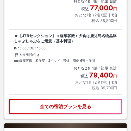
おとな
2
名
1
泊
1
部屋 合計
77,000
税込
円
おとな1名 (
2
名1室)｜
1
泊
税込
38,500円
★【JTBセレクション】＜薩摩客殿＞夕食は鹿児島名物黒豚
しゃぶしゃぶをご用意（基本料理）
IN
チェックイン
15:00
/ OUT
チェックアウト
10:00
夕食/朝食付き
薩摩客殿 和洋室 2ベッド 禁煙 海側
6畳＋洋間
おとな
2
名
1
泊
1
部屋 合計
79,400
税込
円
おとな1名 (
2
名1室)｜
1
泊
税込
39,700円
全ての宿泊プランを見る