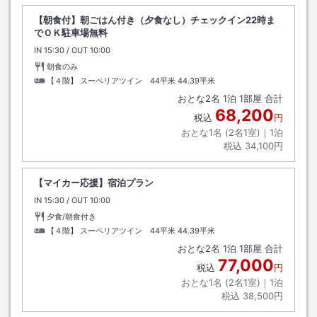
【朝食付】朝ごはん付き（夕食なし）チェックイン22時ま
でＯＫ駐車場無料
IN
チェックイン
15:30
/ OUT
チェックアウト
10:00
朝食のみ
【４階】 スーペリアツイン 44平米
44.39平米
おとな
2
名
1
泊
1
部屋 合計
68,200
税込
円
おとな1名 (
2
名1室)｜
1
泊
税込
34,100円
【マイカー応援】宿泊プラン
IN
チェックイン
15:30
/ OUT
チェックアウト
10:00
夕食/朝食付き
【４階】 スーペリアツイン 44平米
44.39平米
おとな
2
名
1
泊
1
部屋 合計
77,000
税込
円
おとな1名 (
2
名1室)｜
1
泊
税込
38,500円