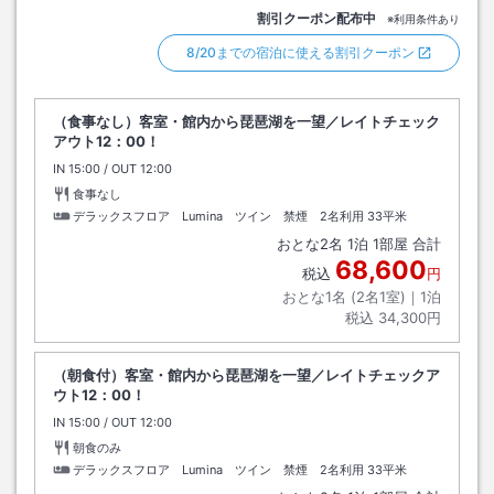
割引クーポン配布中
※利用条件あり
8/20までの宿泊に使える割引クーポン
（食事なし）客室・館内から琵琶湖を一望／レイトチェック
アウト12：00！
IN
チェックイン
15:00
/ OUT
チェックアウト
12:00
食事なし
デラックスフロア Lumina ツイン 禁煙 2名利用
33平米
おとな
2
名
1
泊
1
部屋 合計
68,600
税込
円
おとな1名 (
2
名1室)｜
1
泊
税込
34,300円
（朝食付）客室・館内から琵琶湖を一望／レイトチェックア
ウト12：00！
IN
チェックイン
15:00
/ OUT
チェックアウト
12:00
朝食のみ
デラックスフロア Lumina ツイン 禁煙 2名利用
33平米