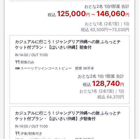
／沖縄エアポートシャトル
おとな
2
名
1
泊
1
部屋 合計
125,000
146,060
税込
円
〜
円
おとな1名 (
2
名1室)｜
1
泊
税込
62,500円〜73,030円
カジュアルに行こう！ジャングリア沖縄への旅 ふらっとチ
ケット付プラン・【はいさい沖縄】朝食付
IN
チェックイン
14:00
/ OUT
チェックアウト
11:00
朝食のみ
スーペリアツインコーストビュー 禁煙
36平米
おとな
2
名
1
泊
1
部屋 合計
128,740
税込
円
おとな1名 (
2
名1室)｜
1
泊
税込
64,370円
カジュアルに行こう！ジャングリア沖縄への旅 ふらっとチ
ケット付プラン・【はいさい沖縄】夕朝食付
IN
チェックイン
14:00
/ OUT
チェックアウト
11:00
夕食/朝食付き