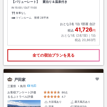
【バリューレート】 素泊り＆温泉付き
IN
チェックイン
15:00
/ OUT
チェックアウト
11:00
食事なし
ツインルーム 禁煙
28平米
おとな
2
名
1
泊
1
部屋 合計
41,726
税込
円
おとな1名 (
2
名1室)｜
1
泊
税込
20,863円
全ての宿泊プランを見る
戸田家
地図
三重県
鳥羽
お客様アンケート評価
86点
るるぶトラベル評価
4.7
大浴場あり
露天風呂あり
温泉
駅徒歩5分