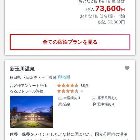
おとな
2
名
1
泊
1
部屋 合計
73,600
税込
円
おとな1名 (
2
名1室)｜
1
泊
税込
36,800円
全ての宿泊プランを見る
新玉川温泉
地図
秋田県
田沢湖・玉川温泉
お客様アンケート評価
85点
るるぶトラベル評価
4
大浴場あり
露天風呂あり
温泉
駐車場あり
休養・保養をメインとしたぶな林に囲まれた、国立公園内の湯治