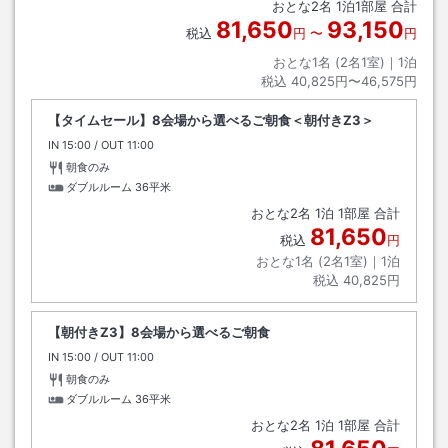
おとな
2
名
1
泊
1
部屋 合計
81,650
93,150
税込
円
〜
円
おとな1名 (
2
名1室)｜
1
泊
税込
40,825円〜46,575円
【タイムセール】8会場から選べるご朝食＜朝付きZ3＞
IN
チェックイン
15:00
/ OUT
チェックアウト
11:00
朝食のみ
ダブルルーム
36平米
おとな
2
名
1
泊
1
部屋 合計
81,650
税込
円
おとな1名 (
2
名1室)｜
1
泊
税込
40,825円
【朝付きZ3】8会場から選べるご朝食
IN
チェックイン
15:00
/ OUT
チェックアウト
11:00
朝食のみ
ダブルルーム
36平米
おとな
2
名
1
泊
1
部屋 合計