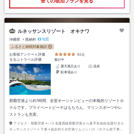
全ての宿泊プランを見る
ルネッサンスリゾート オキナワ
地図
沖縄県
恩納村
ふるさと納税対象施設
お客様アンケート評価
92点
るるぶトラベル評価
集計中
露天風呂あり
温泉
駐車場あり
那覇空港より約1時間、全室オーシャンビューの本格的リゾートホ
テルです。プライベートビーチはもちろん、マリンスポーツやレ
ストランも充実。
アクセス：
那覇空港→バス名護西線那覇空港から嘉手名経由名護行きル
ネッサンスリゾート下車→徒歩約５分空港リムジンバス（ホテル前下車）