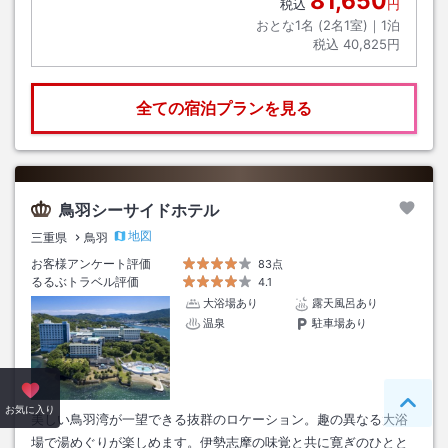
81,650
税込
円
おとな1名 (
2
名1室)｜
1
泊
税込
40,825円
全ての宿泊プランを見る
鳥羽シーサイドホテル
地図
三重県
鳥羽
お客様アンケート評価
83点
るるぶトラベル評価
4.1
大浴場あり
露天風呂あり
温泉
駐車場あり
ペー
お気に入り
美しい鳥羽湾が一望できる抜群のロケーション。趣の異なる大浴
場で湯めぐりが楽しめます。伊勢志摩の味覚と共に寛ぎのひとと