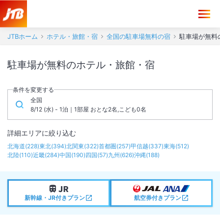
JTBホーム
ホテル・旅館・宿
全国の駐車場無料の宿
駐車場が無料
駐車場が無料のホテル・旅館・宿
条件を変更する
全国
8/12 (水) - 1泊｜1部屋 おとな2名,こども0名
詳細エリアに絞り込む
北海道
(
228
)
東北
(
394
)
北関東
(
322
)
首都圏
(
257
)
甲信越
(
337
)
東海
(
512
)
北陸
(
110
)
近畿
(
284
)
中国
(
190
)
四国
(
57
)
九州
(
626
)
沖縄
(
188
)
新幹線・JR付きプラン
航空券付きプラン