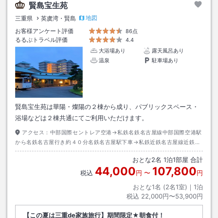
賢島宝生苑
地図
三重県
英虞湾・賢島
お客様アンケート評価
86点
るるぶトラベル評価
4.4
大浴場あり
露天風呂あり
温泉
駐車場あり
賢島宝生苑は華陽・燦陽の２棟から成り、パブリックスペース・
浴場などは２棟共通にてご利用いただけます。
アクセス：
中部国際セントレア空港→私鉄名鉄名古屋線中部国際空港駅
から名鉄名古屋行き約４０分名鉄名古屋駅下車→私鉄近鉄名古屋線近鉄名
古屋駅から賢島行き約１２０分賢島駅下車→徒歩約７分またはタクシー約
おとな
2
名
1
泊
1
部屋 合計
３分
44,000
107,800
税込
円
〜
円
おとな1名 (
2
名1室)｜
1
泊
税込
22,000円〜53,900円
【この夏は三重de家族旅行】期間限定★朝食付！