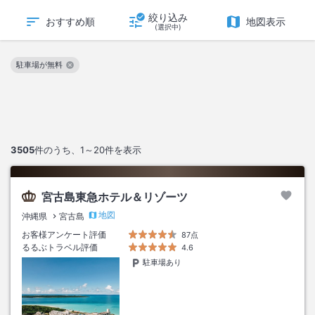
絞り込み
おすすめ順
地図表示
(選択中)
駐車場が無料
この絞り込み条件を解除
3505
件のうち、
1～20
件を表示
宮古島東急ホテル＆リゾーツ
地図
沖縄県
宮古島
お客様アンケート評価
87点
るるぶトラベル評価
4.6
駐車場あり