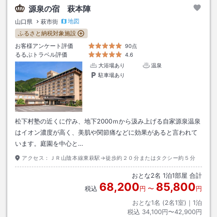
源泉の宿 萩本陣
地図
山口県
萩市街
ふるさと納税対象施設
お客様アンケート評価
90点
るるぶトラベル評価
4.6
大浴場あり
温泉
駐車場あり
松下村塾の近くに佇み、地下2000ｍから汲み上げる自家源泉温泉
はイオン濃度が高く、美肌や関節痛などに効果があると言われて
います。庭園を中心と…
アクセス：
ＪＲ山陰本線東萩駅→徒歩約２０分またはタクシー約５分
おとな
2
名
1
泊
1
部屋 合計
68,200
85,800
税込
円
〜
円
おとな1名 (
2
名1室)｜
1
泊
税込
34,100円〜42,900円