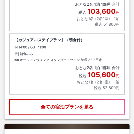
おとな
2
名
1
泊
1
部屋 合計
103,600
税込
円
おとな1名 (
2
名1室)｜
1
泊
税込
51,800円
【カジュアルステイプラン】（朝食付）
IN
チェックイン
14:00
/ OUT
チェックアウト
11:00
朝食のみ
オーシャンウィング スタンダードツイン 禁煙
32.2平米
おとな
2
名
1
泊
1
部屋 合計
105,600
税込
円
おとな1名 (
2
名1室)｜
1
泊
税込
52,800円
全ての宿泊プランを見る