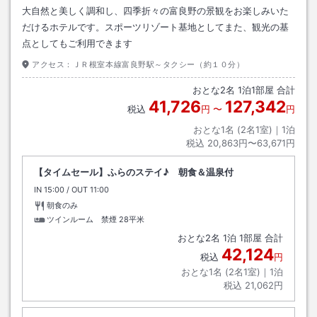
大自然と美しく調和し、四季折々の富良野の景観をお楽しみいた
だけるホテルです。スポーツリゾート基地としてまた、観光の基
点としてもご利用できます
アクセス：
ＪＲ根室本線富良野駅～タクシー（約１０分）
おとな
2
名
1
泊
1
部屋 合計
41,726
127,342
税込
円
〜
円
おとな1名 (
2
名1室)｜
1
泊
税込
20,863円〜63,671円
【タイムセール】ふらのステイ♪ 朝食＆温泉付
IN
チェックイン
15:00
/ OUT
チェックアウト
11:00
朝食のみ
ツインルーム 禁煙
28平米
おとな
2
名
1
泊
1
部屋 合計
42,124
税込
円
おとな1名 (
2
名1室)｜
1
泊
税込
21,062円