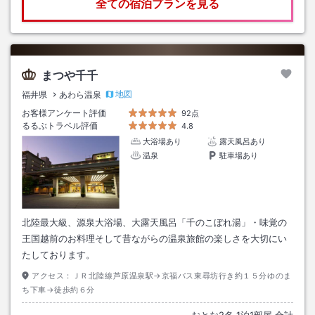
全ての宿泊プランを見る
まつや千千
地図
福井県
あわら温泉
お客様アンケート評価
92点
るるぶトラベル評価
4.8
大浴場あり
露天風呂あり
温泉
駐車場あり
北陸最大級、源泉大浴場、大露天風呂「千のこぼれ湯」・味覚の
王国越前のお料理そして昔ながらの温泉旅館の楽しさを大切にい
たしております。
アクセス：
ＪＲ北陸線芦原温泉駅→京福バス東尋坊行き約１５分ゆのま
ち下車→徒歩約６分