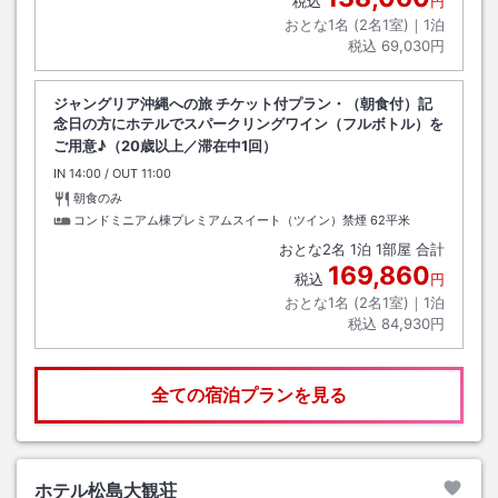
税込
円
おとな1名 (
2
名1室)｜
1
泊
税込
69,030円
ジャングリア沖縄への旅 チケット付プラン・（朝食付）記
念日の方にホテルでスパークリングワイン（フルボトル）を
ご用意♪（20歳以上／滞在中1回）
IN
チェックイン
14:00
/ OUT
チェックアウト
11:00
朝食のみ
コンドミニアム棟プレミアムスイート（ツイン）禁煙
62平米
おとな
2
名
1
泊
1
部屋 合計
169,860
税込
円
おとな1名 (
2
名1室)｜
1
泊
税込
84,930円
全ての宿泊プランを見る
ホテル松島大観荘