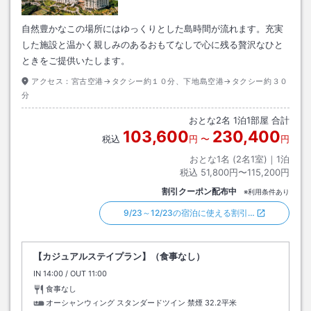
自然豊かなこの場所にはゆっくりとした島時間が流れます。充実
した施設と温かく親しみのあるおもてなしで心に残る贅沢なひと
ときをご提供いたします。
アクセス：
宮古空港→タクシー約１０分、下地島空港→タクシー約３０
分
おとな
2
名
1
泊
1
部屋 合計
103,600
230,400
税込
円
〜
円
おとな1名 (
2
名1室)｜
1
泊
税込
51,800円〜115,200円
割引クーポン配布中
※利用条件あり
9/23～12/23の宿泊に使える割引…
【カジュアルステイプラン】（食事なし）
IN
チェックイン
14:00
/ OUT
チェックアウト
11:00
食事なし
オーシャンウィング スタンダードツイン 禁煙
32.2平米