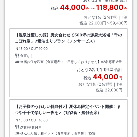
おとな
2
名
1
泊
1
部屋 合計
44,000
118,800
税込
円
〜
円
おとな1名 (
2
名1室)｜
1
泊
税込
22,000円〜59,400円
【温泉は癒しの源】男女合わせて500坪の源泉大浴場「千の
こぼれ湯」♪素泊まりプラン（ノンサービス）
IN
チェックイン
15:00
/ OUT
チェックアウト
10:00
食事なし
当宿お任せ和室【食事場所：ご用意しておりません】※2名専用
8畳
おとな
2
名
1
泊
1
部屋 合計
44,000
税込
円
おとな1名 (
2
名1室)｜
1
泊
税込
22,000円
【お子様のうれしい特典付♪】夏休み限定イベント開催！ま
つや千千で楽しい一夜を♪（1泊2食・鮑付会席）
IN
チェックイン
15:00
/ OUT
チェックアウト
10:00
夕食/朝食付き
せんせん館：和ベッド【食事場所：食事処】
15畳