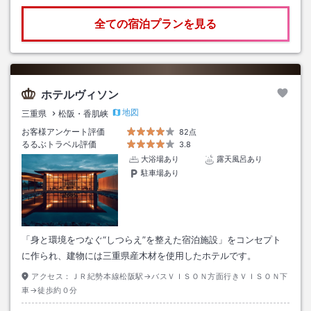
全ての宿泊プランを見る
ホテルヴィソン
地図
三重県
松阪・香肌峡
お客様アンケート評価
82点
るるぶトラベル評価
3.8
大浴場あり
露天風呂あり
駐車場あり
「身と環境をつなぐ“しつらえ”を整えた宿泊施設」をコンセプト
に作られ、建物には三重県産木材を使用したホテルです。
アクセス：
ＪＲ紀勢本線松阪駅→バスＶＩＳＯＮ方面行きＶＩＳＯＮ下
車→徒歩約０分