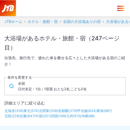
JTBホーム
ホテル・旅館・宿
全国の大浴場ありの宿
大浴場がある
大浴場があるホテル・旅館・宿（247ページ
目）
出張先、旅行先で、疲れた体を癒せる広々とした大浴場がある宿のご紹
介！
条件を変更する
全国
日付未定 - 1泊｜1部屋 おとな2名,こども0名
詳細エリアに絞り込む
北海道
(
356
)
東北
(
574
)
北関東
(
356
)
首都圏
(
379
)
甲信越
(
634
)
東海
(
687
)
北陸
(
229
)
近畿
(
647
)
中国
(
301
)
四国
(
169
)
九州
(
515
)
沖縄
(
68
)