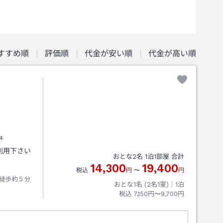
すすめ順
評価順
代金が安い順
代金が高い順
4
利用下さい
おとな
2
名
1
泊
1
部屋 合計
14,300
19,400
税込
円
〜
円
徒歩約５分
おとな1名 (
2
名1室)｜
1
泊
税込
7,150円〜9,700円