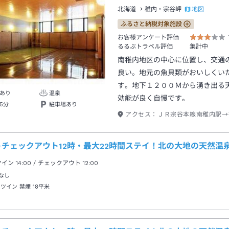
地図
北海道
稚内・宗谷岬
ふるさと納税対象施設
お客様アンケート評価
るるぶトラベル評価
集計中
南稚内地区の中心に位置し、交通
良い。地元の魚貝類がおいしくい
す。地下１２００Ｍから湧き出る
あり
温泉
効能が良く自慢です。
5分
駐車場あり
アクセス：
ＪＲ宗谷本線南稚内駅→
トチェックアウト12時・最大22時間ステイ！北の大地の天然温
クイン
14:00
/ チェックアウト
12:00
なし
 ツイン 禁煙
18平米