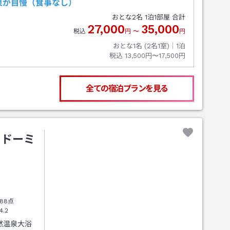
泉が自慢（食事なし）
おとな
2
名
1
泊
1
部屋 合計
27,000
35,000
税込
円
〜
円
おとな1名 (
2
名1室)｜
1
泊
税込
13,500円〜17,500円
全ての宿泊プランを見る
 ドーミ
88点
4.2
然温泉大浴