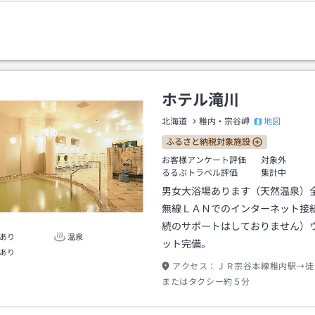
ホテル滝川
地図
北海道
稚内・宗谷岬
ふるさと納税対象施設
お客様アンケート評価
対象外
るるぶトラベル評価
集計中
男女大浴場あります（天然温泉）
無線ＬＡＮでのインターネット接続
続のサポートはしておりません）
あり
温泉
ット完備。
あり
アクセス：
ＪＲ宗谷本線稚内駅→徒
またはタクシー約５分