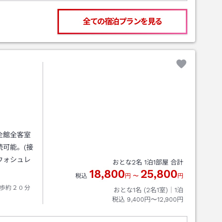
全ての宿泊プランを見る
全館全客室
可能。(接
ウォシュレ
おとな
2
名
1
泊
1
部屋 合計
18,800
25,800
税込
円
〜
円
歩約２０分
おとな1名 (
2
名1室)｜
1
泊
税込
9,400円〜12,900円