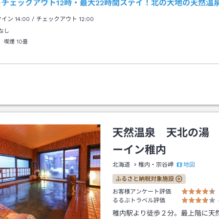
トチェックアウト12時・最大22時間ステイ！北の大地の天然温
クイン
14:00
/ チェックアウト
12:00
なし
 喫煙
10畳
天然温泉 天北の湯
ーイン稚内
地図
北海道
稚内・宗谷岬
ふるさと納税対象施設
お客様アンケート評価
るるぶトラベル評価
稚内駅より徒歩２分。最上階に天