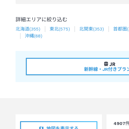
詳細エリアに絞り込む
北海道
(
355
)
東北
(
575
)
北関東
(
353
)
首都圏
(
沖縄
(
68
)
新幹線・JR付きプラ
4907
地図を表示する