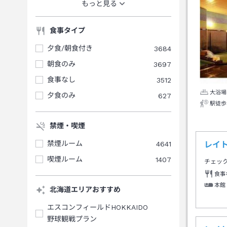
もっと見る
食事タイプ
夕食/朝食付き
3684
朝食のみ
3697
食事なし
3512
大浴場
夕食のみ
627
駅徒歩
禁煙・喫煙
禁煙ルーム
4641
レイ
喫煙ルーム
1407
チェッ
食事
本館
北海道エリアおすすめ
エスコンフィールドHOKKAIDO
野球観戦プラン