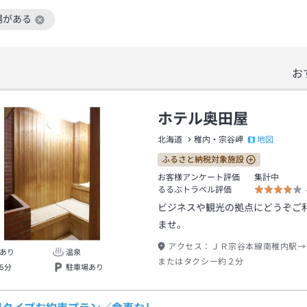
場がある
絞り込み条件を解除
お
ホテル奥田屋
地図
北海道
稚内・宗谷岬
ふるさと納税対象施設
お客様アンケート評価
集計中
るるぶトラベル評価
ビジネスや観光の拠点にどうぞご
ませ。
アクセス：
ＪＲ宗谷本線南稚内駅→
あり
温泉
またはタクシー約２分
5分
駐車場あり