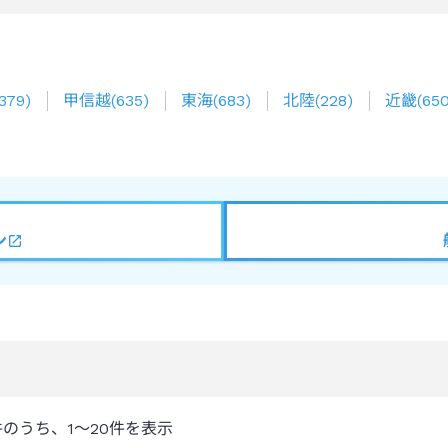
379
)
甲信越
(
635
)
東海
(
683
)
北陸
(
228
)
近畿
(
65
ン
件のうち、
1～20
件を表示