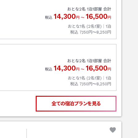
おとな
2
名
1
泊
1
部屋 合計
14,300
16,500
税込
円
〜
円
おとな1名 (
2
名1室)｜
1
泊
税込
7,150円〜8,250円
おとな
2
名
1
泊
1
部屋 合計
14,300
16,500
税込
円
〜
円
おとな1名 (
2
名1室)｜
1
泊
税込
7,150円〜8,250円
全ての宿泊プランを見る