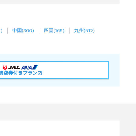
0
)
中国
(
300
)
四国
(
169
)
九州
(
512
)
航空券付きプラン