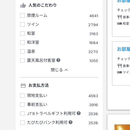
お部
人気のこだわり
チェッ
禁煙ルーム
4641
食事
和室
ツイン
2794
和室
3163
和洋室
1884
お部
温泉
3270
チェッ
露天風呂付客室
1055
食事
閉じる
ツイ
お支払方法
現地支払い
4583
事前支払い
3916
JTBトラベルギフト利用可
2538
たびたびバンク利用可
2538