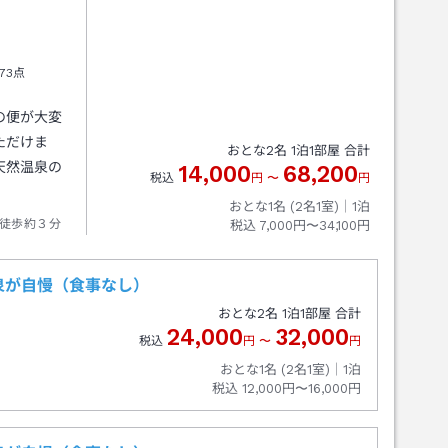
73点
の便が大変
ただけま
おとな
2
名
1
泊
1
部屋 合計
天然温泉の
14,000
68,200
税込
円
〜
円
おとな1名 (
2
名1室)｜
1
泊
徒歩約３分
税込
7,000円〜34,100円
泉が自慢（食事なし）
おとな
2
名
1
泊
1
部屋 合計
24,000
32,000
税込
円
〜
円
おとな1名 (
2
名1室)｜
1
泊
税込
12,000円〜16,000円