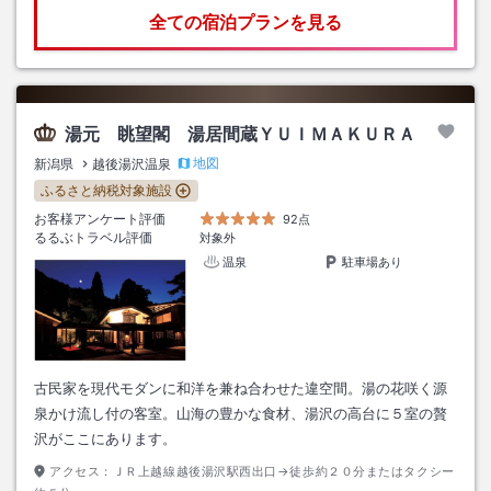
全ての宿泊プランを見る
湯元 眺望閣 湯居間蔵ＹＵＩＭＡＫＵＲＡ
地図
新潟県
越後湯沢温泉
ふるさと納税対象施設
お客様アンケート評価
92点
るるぶトラベル評価
対象外
温泉
駐車場あり
古民家を現代モダンに和洋を兼ね合わせた違空間。湯の花咲く源
泉かけ流し付の客室。山海の豊かな食材、湯沢の高台に５室の贅
沢がここにあります。
アクセス：
ＪＲ上越線越後湯沢駅西出口→徒歩約２０分またはタクシー