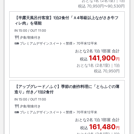
おとな1名 (
2
名1室)｜
1
泊
税込
70,950円〜90,530円
【半露天風呂付客室】1泊2食付「Ａ4等級以上ながさき牛フ
ィレ肉」を堪能
IN
チェックイン
15:00
/ OUT
チェックアウト
11:00
夕食/朝食付き
プレミアムデザインスイート＜禁煙＞
70平米12平米
おとな
2
名
1
泊
1
部屋 合計
141,900
税込
円
おとな1名 (
2
名1室)｜
1
泊
税込
70,950円
【アップグレード／ふぐ】季節の創作料理に「とらふぐの薄
造り」付き／1泊2食付
IN
チェックイン
15:00
/ OUT
チェックアウト
11:00
夕食/朝食付き
プレミアムデザインスイート＜禁煙＞
70平米12平米
おとな
2
名
1
泊
1
部屋 合計
161,480
税込
円