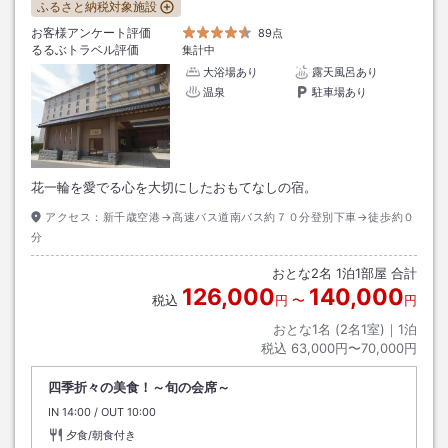
ふるさと納税対象施設
お客様アンケート評価
89点
るるぶトラベル評価
集計中
大浴場あり
露天風呂あり
温泉
駐車場あり
花一輪を愛でる心を大切にしたおもてなしの宿。
アクセス：
新千歳空港→高速バス道南バス約７０分登別下車→徒歩約０
分
おとな
2
名
1
泊
1
部屋 合計
126,000
140,000
税込
円
〜
円
おとな1名 (
2
名1室)｜
1
泊
税込
63,000円〜70,000円
四季折々の美食！～旬の会席～
IN
チェックイン
14:00
/ OUT
チェックアウト
10:00
夕食/朝食付き