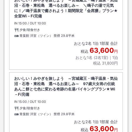
沼・石巻・東松島 選べるお楽しみ～ ＼鳴子の湯で元気
に！／鳴子温泉で癒されよう！期間限定「会席膳」プラン★
全室Wi－Fi完備
IN
チェックイン
15:00
/ OUT
チェックアウト
10:00
夕食/朝食付き
青葉館 洋室（ツイン） 禁煙
29.8平米
おとな
2
名
1
泊
1
部屋 合計
63,600
税込
円
おとな1名 (
2
名1室)｜
1
泊
税込
31,800円
おいしい！みやぎを旅しよう ～宮城蔵王・鳴子温泉・気仙
沼・石巻・東松島 選べるお楽しみ～ 97歳大女将の伝統
あんこ餅と七色に変わる奇跡の名湯バイキングプラン★Wi
－Fi完備
IN
チェックイン
15:00
/ OUT
チェックアウト
10:00
夕食/朝食付き
青葉館 洋室（ツイン） 禁煙
29.8平米
おとな
2
名
1
泊
1
部屋 合計
63,600
税込
円