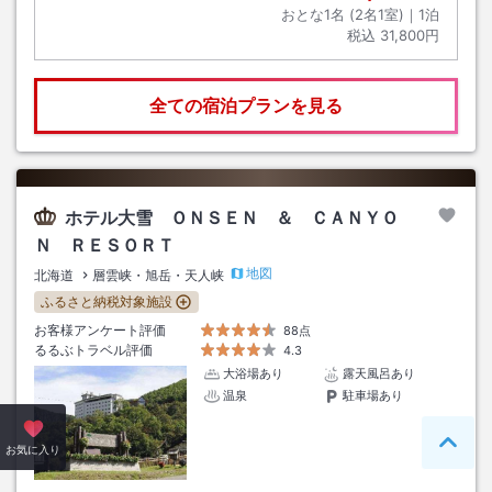
おとな1名 (
2
名1室)｜
1
泊
税込
31,800円
全ての宿泊プランを見る
ホテル大雪 ＯＮＳＥＮ ＆ ＣＡＮＹＯ
Ｎ ＲＥＳＯＲＴ
地図
北海道
層雲峡・旭岳・天人峡
ふるさと納税対象施設
お客様アンケート評価
88点
るるぶトラベル評価
4.3
大浴場あり
露天風呂あり
温泉
駐車場あり
ペー
お気に入り