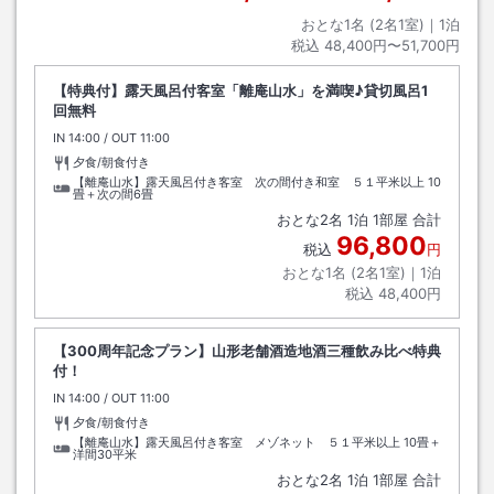
おとな1名 (
2
名1室)｜
1
泊
税込
48,400円〜51,700円
【特典付】露天風呂付客室「離庵山水」を満喫♪貸切風呂1
回無料
IN
チェックイン
14:00
/ OUT
チェックアウト
11:00
夕食/朝食付き
【離庵山水】露天風呂付き客室 次の間付き和室 ５１平米以上
10
畳＋次の間6畳
おとな
2
名
1
泊
1
部屋 合計
96,800
税込
円
おとな1名 (
2
名1室)｜
1
泊
税込
48,400円
【300周年記念プラン】山形老舗酒造地酒三種飲み比べ特典
付！
IN
チェックイン
14:00
/ OUT
チェックアウト
11:00
夕食/朝食付き
【離庵山水】露天風呂付き客室 メゾネット ５１平米以上
10畳＋
洋間30平米
おとな
2
名
1
泊
1
部屋 合計