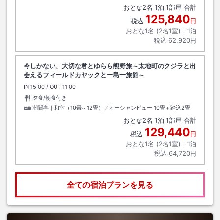
おとな
2
名
1
泊
1
部屋 合計
125,840
税込
円
おとな1名 (
2
名1室)｜
1
泊
税込
62,920円
今しかない、大切な君とゆらら熊野旅～太地町のクジラと出
会えるフィールドカヤックと一島一旅館～
IN
チェックイン
15:00
/ OUT
チェックアウト
11:00
夕食/朝食付き
潮聞亭｜和室（10畳～12畳）／オーシャンビュー
10畳＋踏込2畳
おとな
2
名
1
泊
1
部屋 合計
129,440
税込
円
おとな1名 (
2
名1室)｜
1
泊
税込
64,720円
全ての宿泊プランを見る