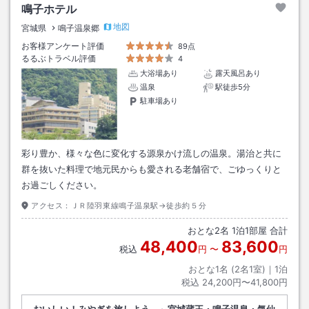
鳴子ホテル
地図
宮城県
鳴子温泉郷
お客様アンケート評価
89点
るるぶトラベル評価
4
大浴場あり
露天風呂あり
温泉
駅徒歩5分
駐車場あり
彩り豊か、様々な色に変化する源泉かけ流しの温泉。湯治と共に
群を抜いた料理で地元民からも愛される老舗宿で、ごゆっくりと
お過ごしください。
アクセス：
ＪＲ陸羽東線鳴子温泉駅→徒歩約５分
おとな
2
名
1
泊
1
部屋 合計
48,400
83,600
税込
円
〜
円
おとな1名 (
2
名1室)｜
1
泊
税込
24,200円〜41,800円
おいしい！みやぎを旅しよう ～宮城蔵王・鳴子温泉・気仙