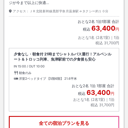
ジが今まで以上に快適…
アクセス：
ＪＲ北陸新幹線黒部宇奈月温泉駅→タクシー約１０分
おとな
2
名
1
泊
1
部屋 合計
63,400
税込
円
おとな1名 (
2
名1室)｜
1
泊
税込
31,700円
夕食なし・朝食付 21時までシャトルバス運行！アルペンル
ート＆トロッコ列車、魚津駅前での夕食後も安心
IN
チェックイン
15:00
/ OUT
チェックアウト
10:00
朝食のみ
洋室2ベッドタイプ 【5階6階】
21.6平米
おとな
2
名
1
泊
1
部屋 合計
63,400
税込
円
おとな1名 (
2
名1室)｜
1
泊
税込
31,700円
全ての宿泊プランを見る