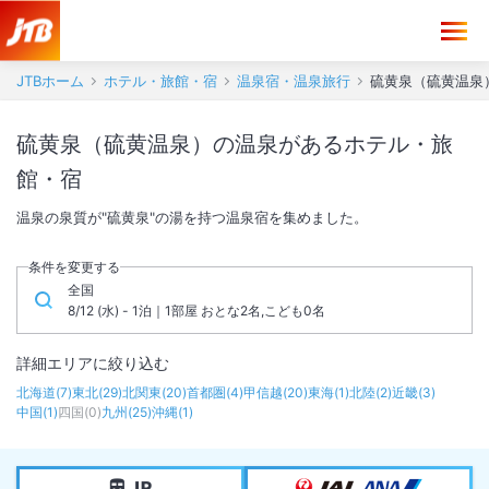
JTBホーム
ホテル・旅館・宿
温泉宿・温泉旅行
硫黄泉（硫黄温泉
硫黄泉（硫黄温泉）の温泉があるホテル・旅
館・宿
温泉の泉質が"硫黄泉"の湯を持つ温泉宿を集めました。
条件を変更する
全国
8/12 (水) - 1泊｜1部屋 おとな2名,こども0名
詳細エリアに絞り込む
北海道
(
7
)
東北
(
29
)
北関東
(
20
)
首都圏
(
4
)
甲信越
(
20
)
東海
(
1
)
北陸
(
2
)
近畿
(
3
)
中国
(
1
)
四国
(
0
)
九州
(
25
)
沖縄
(
1
)