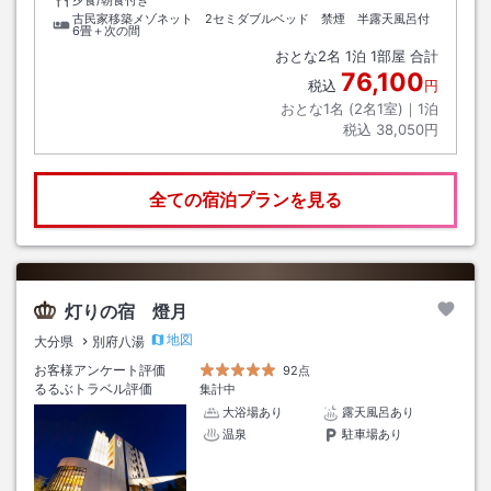
古民家移築メゾネット 2セミダブルベッド 禁煙 半露天風呂付
6畳＋次の間
おとな
2
名
1
泊
1
部屋 合計
76,100
税込
円
おとな1名 (
2
名1室)｜
1
泊
税込
38,050円
全ての宿泊プランを見る
灯りの宿 燈月
地図
大分県
別府八湯
お客様アンケート評価
92点
るるぶトラベル評価
集計中
大浴場あり
露天風呂あり
温泉
駐車場あり