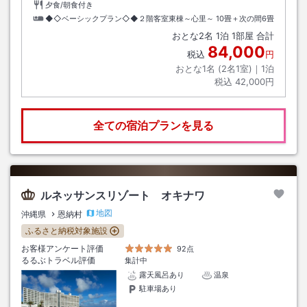
夕食/朝食付き
◆◇ベーシックプラン◇◆２階客室東棟～心里～
10畳＋次の間6畳
おとな
2
名
1
泊
1
部屋 合計
84,000
税込
円
おとな1名 (
2
名1室)｜
1
泊
税込
42,000円
全ての宿泊プランを見る
ルネッサンスリゾート オキナワ
地図
沖縄県
恩納村
ふるさと納税対象施設
お客様アンケート評価
92点
るるぶトラベル評価
集計中
露天風呂あり
温泉
駐車場あり