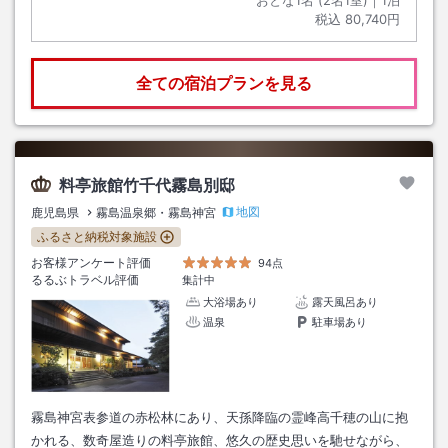
おとな1名 (
2
名1室)｜
1
泊
税込
80,740円
全ての宿泊プランを見る
料亭旅館竹千代霧島別邸
地図
鹿児島県
霧島温泉郷・霧島神宮
ふるさと納税対象施設
お客様アンケート評価
94点
るるぶトラベル評価
集計中
大浴場あり
露天風呂あり
温泉
駐車場あり
霧島神宮表参道の赤松林にあり、天孫降臨の霊峰高千穂の山に抱
かれる、数奇屋造りの料亭旅館、悠久の歴史思いを馳せながら、