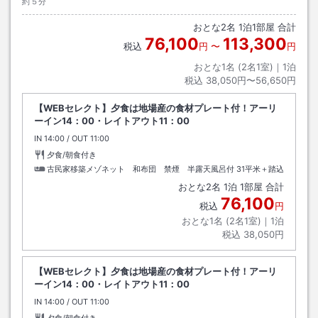
約５分
おとな
2
名
1
泊
1
部屋 合計
76,100
113,300
税込
円
〜
円
おとな1名 (
2
名1室)｜
1
泊
税込
38,050円〜56,650円
【WEBセレクト】夕食は地場産の食材プレート付！アーリ
ーイン14：00・レイトアウト11：00
IN
チェックイン
14:00
/ OUT
チェックアウト
11:00
夕食/朝食付き
古民家移築メゾネット 和布団 禁煙 半露天風呂付
31平米＋踏込
おとな
2
名
1
泊
1
部屋 合計
76,100
税込
円
おとな1名 (
2
名1室)｜
1
泊
税込
38,050円
【WEBセレクト】夕食は地場産の食材プレート付！アーリ
ーイン14：00・レイトアウト11：00
IN
チェックイン
14:00
/ OUT
チェックアウト
11:00
夕食/朝食付き