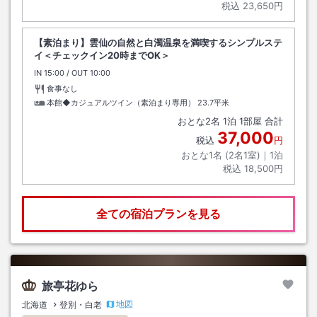
税込
23,650円
【素泊まり】雲仙の自然と白濁温泉を満喫するシンプルステ
イ＜チェックイン20時までOK＞
IN
チェックイン
15:00
/ OUT
チェックアウト
10:00
食事なし
本館◆カジュアルツイン（素泊まり専用）
23.7平米
おとな
2
名
1
泊
1
部屋 合計
37,000
税込
円
おとな1名 (
2
名1室)｜
1
泊
税込
18,500円
全ての宿泊プランを見る
旅亭花ゆら
地図
北海道
登別・白老