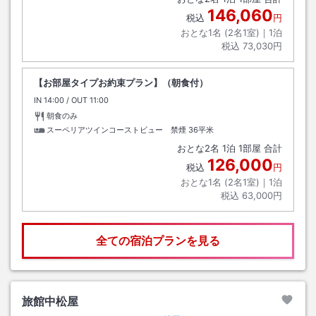
146,060
税込
円
おとな1名 (
2
名1室)｜
1
泊
税込
73,030円
【お部屋タイプお約束プラン】（朝食付）
IN
チェックイン
14:00
/ OUT
チェックアウト
11:00
朝食のみ
スーペリアツインコーストビュー 禁煙
36平米
おとな
2
名
1
泊
1
部屋 合計
126,000
税込
円
おとな1名 (
2
名1室)｜
1
泊
税込
63,000円
全ての宿泊プランを見る
旅館中松屋