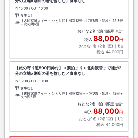
分の立地×別所の湯を愉しむ／食事なし
IN
チェックイン
15:00
/ OUT
チェックアウト
10:00
食事なし
【古民家風スイート ひとり静】和室12畳＋和室6畳〈禁煙〉
12.5畳
＋次の間6畳
おとな
2
名
1
泊
1
部屋 合計
88,000
税込
円
おとな1名 (
2
名1室)｜
1
泊
税込
44,000円
【旅の寄り道500円券付】＜素泊まり＞北向観音まで徒歩2
分の立地×別所の湯を愉しむ／食事なし
IN
チェックイン
15:00
/ OUT
チェックアウト
10:00
食事なし
【古民家風スイート ひとり静】和室12畳＋和室6畳〈禁煙〉
12畳＋
次の間6畳
おとな
2
名
1
泊
1
部屋 合計
88,000
税込
円
おとな1名 (
2
名1室)｜
1
泊
税込
44,000円