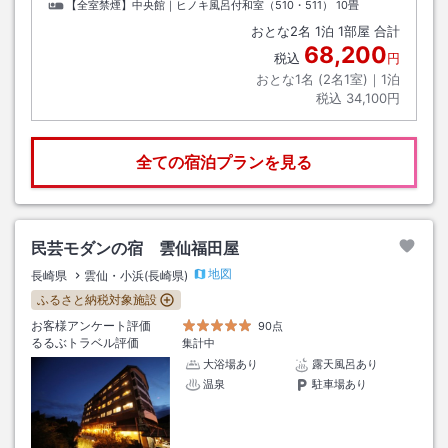
【全室禁煙】中央館｜ヒノキ風呂付和室（510・511）
10畳
おとな
2
名
1
泊
1
部屋 合計
68,200
税込
円
おとな1名 (
2
名1室)｜
1
泊
税込
34,100円
全ての宿泊プランを見る
民芸モダンの宿 雲仙福田屋
地図
長崎県
雲仙・小浜(長崎県)
ふるさと納税対象施設
お客様アンケート評価
90点
るるぶトラベル評価
集計中
大浴場あり
露天風呂あり
温泉
駐車場あり