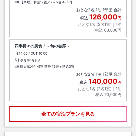
【禁煙】和室12畳／2～5名
48平米
おとな
2
名
1
泊
1
部屋 合計
126,000
税込
円
おとな1名 (
2
名1室)｜
1
泊
税込
63,000円
四季折々の美食！～旬の会席～
IN
チェックイン
14:00
/ OUT
チェックアウト
10:00
夕食/朝食付き
露天風呂付和室 禁煙
12畳＋踏込3畳
おとな
2
名
1
泊
1
部屋 合計
140,000
税込
円
おとな1名 (
2
名1室)｜
1
泊
税込
70,000円
全ての宿泊プランを見る