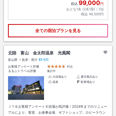
99,000
税込
円
おとな1名 (
2
名1室)｜
1
泊
税込
49,500円
全ての宿泊プランを見る
北陸 富山 金太郎温泉 光風閣
地図
富山県
魚津・滑川
お客様アンケート評価
91点
るるぶトラベル評価
集計中
大浴場あり
露天風呂あり
温泉
駐車場あり
ＪＴＢお客様アンケート大浴場が高評価！2024年までのリニュー
アルにより、客室、お食事会場、ギフトショップ、ロビーラウン