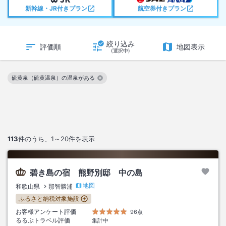
新幹線・JR付きプラン
航空券付きプラン
絞り込み
評価順
地図表示
(選択中)
硫黄泉（硫黄温泉）の温泉がある
この絞り込み条件を解除
113
件のうち、
1～20
件を表示
碧き島の宿 熊野別邸 中の島
地図
和歌山県
那智勝浦
ふるさと納税対象施設
お客様アンケート評価
96点
るるぶトラベル評価
集計中