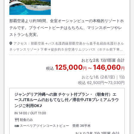
那覇空港より約1時間、全室オーシャンビューの本格的リゾートホ
テルです。プライベートビーチはもちろん、マリンスポーツやレ
ストランも充実。
アクセス：
那覇空港→バス名護西線那覇空港から嘉手名経由名護行きル
ネッサンスリゾート下車→徒歩約５分空港リムジンバス（ホテル前下車）
／沖縄エアポートシャトル
おとな
2
名
1
泊
1
部屋 合計
125,000
146,060
税込
円
〜
円
おとな1名 (
2
名1室)｜
1
泊
税込
62,500円〜73,030円
ジャングリア沖縄への旅 チケット付プラン・（朝食付）エ
ースJTBルームのおもてなし付／滞在中JTBプレミアムラウ
ンジご利用OK♪
IN
チェックイン
14:00
/ OUT
チェックアウト
11:00
朝食のみ
スーペリアツインコーストビュー 禁煙
36平米
おとな
2
名
1
泊
1
部屋 合計