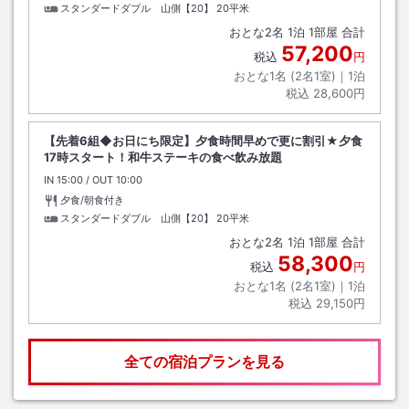
スタンダードダブル 山側【20】
20平米
おとな
2
名
1
泊
1
部屋 合計
57,200
税込
円
おとな1名 (
2
名1室)｜
1
泊
税込
28,600円
【先着6組◆お日にち限定】夕食時間早めで更に割引★夕食
17時スタート！和牛ステーキの食べ飲み放題
IN
チェックイン
15:00
/ OUT
チェックアウト
10:00
夕食/朝食付き
スタンダードダブル 山側【20】
20平米
おとな
2
名
1
泊
1
部屋 合計
58,300
税込
円
おとな1名 (
2
名1室)｜
1
泊
税込
29,150円
全ての宿泊プランを見る