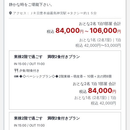
静かな時をご堪能下さい。
アクセス：
ＪＲ日豊本線霧島神宮駅→タクシー約１５分
おとな
2
名
1
泊
1
部屋 合計
84,000
106,000
税込
円
〜
円
おとな1名 (
2
名1室)｜
1
泊
税込
42,000円〜53,000円
東棟2階で過ごす 満喫2食付きプラン
IN
チェックイン
15:00
/ OUT
チェックアウト
11:00
夕食/朝食付き
◆◇ベーシックプラン◇◆2階東棟～萌友香～
10畳＋次の間6畳
おとな
2
名
1
泊
1
部屋 合計
84,000
税込
円
おとな1名 (
2
名1室)｜
1
泊
税込
42,000円
東棟2階で過ごす 満喫2食付きプラン
IN
チェックイン
15:00
/ OUT
チェックアウト
11:00