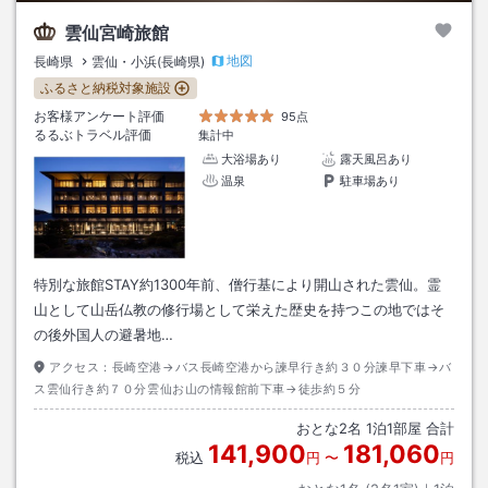
雲仙宮崎旅館
地図
長崎県
雲仙・小浜(長崎県)
ふるさと納税対象施設
お客様アンケート評価
95点
るるぶトラベル評価
集計中
大浴場あり
露天風呂あり
温泉
駐車場あり
特別な旅館STAY約1300年前、僧行基により開山された雲仙。霊
山として山岳仏教の修行場として栄えた歴史を持つこの地ではそ
の後外国人の避暑地…
アクセス：
長崎空港→バス長崎空港から諫早行き約３０分諫早下車→バ
ス雲仙行き約７０分雲仙お山の情報館前下車→徒歩約５分
おとな
2
名
1
泊
1
部屋 合計
141,900
181,060
税込
円
〜
円