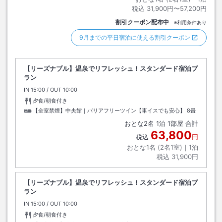
税込
31,900円〜57,200円
割引クーポン配布中
※利用条件あり
9月までの平日宿泊に使える割引クーポン
【リーズナブル】温泉でリフレッシュ！スタンダード宿泊プ
ラン
IN
チェックイン
15:00
/ OUT
チェックアウト
10:00
夕食/朝食付き
【全室禁煙】中央館｜バリアフリーツイン【車イスでも安心】
8畳
おとな
2
名
1
泊
1
部屋 合計
63,800
税込
円
おとな1名 (
2
名1室)｜
1
泊
税込
31,900円
【リーズナブル】温泉でリフレッシュ！スタンダード宿泊プ
ラン
IN
チェックイン
15:00
/ OUT
チェックアウト
10:00
夕食/朝食付き