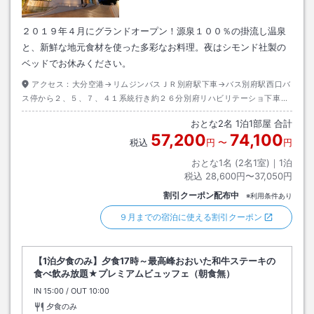
２０１９年４月にグランドオープン！源泉１００％の掛流し温泉
と、新鮮な地元食材を使った多彩なお料理。夜はシモンド社製の
ベッドでお休みください。
アクセス：
大分空港→リムジンバスＪＲ別府駅下車→バス別府駅西口バ
ス停から２、５、７、４１系統行き約２６分別府リハビリテーショ下車→
徒歩約１分
おとな
2
名
1
泊
1
部屋 合計
57,200
74,100
税込
円
〜
円
おとな1名 (
2
名1室)｜
1
泊
税込
28,600円〜37,050円
割引クーポン配布中
※利用条件あり
９月までの宿泊に使える割引クーポン
【1泊夕食のみ】夕食17時～最高峰おおいた和牛ステーキの
食べ飲み放題★プレミアムビュッフェ（朝食無）
IN
チェックイン
15:00
/ OUT
チェックアウト
10:00
夕食のみ