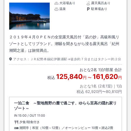
大浴場あり
露天風呂あり
温泉
駐車場あり
２０１９年４月ＯＰＥＮの全室露天風呂付「凪の抄」高級和風リ
ゾートとしてリブランド。潮騒を聞きながら浸る露天風呂「紀州
潮聞之湯」は旅情満点。
アクセス：
ＪＲ紀勢本線紀伊勝浦駅→徒歩約７分またはタクシー約２分
おとな
2
名
1
泊
1
部屋 合計
125,840
161,620
税込
円
〜
円
おとな1名 (
2
名1室)｜
1
泊
税込
62,920円〜80,810円
一泊二食 ～聖地熊野の麓で過ごす、ゆらら至高の隠れ家リ
ゾート～
IN
チェックイン
15:00
/ OUT
チェックアウト
11:00
夕食/朝食付き
潮聞亭｜和室（10畳～12畳）／オーシャンビュー
10畳＋踏込2畳