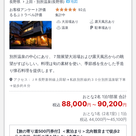
地図
長野県
上田・別所温泉(長野県)
お客様アンケート評価
92点
るるぶトラベル評価
集計中
大浴場あり
露天風呂あり
温泉
駐車場あり
別所温泉の中心にあり、７階展望大浴場および露天風呂からの眺
望がすばらしい。料理は旬の素材を使い、季節感を生かした手造
り懐石料理を提供します。
アクセス：
ＪＲ長野新幹線上田駅→私鉄別所線約３０分別所温泉駅下車
→徒歩約８分
おとな
2
名
1
泊
1
部屋 合計
88,000
90,200
税込
円
〜
円
おとな1名 (
2
名1室)｜
1
泊
税込
44,000円〜45,100円
【旅の寄り道500円券付】＜素泊まり＞北向観音まで徒歩2