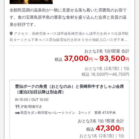
全館民芸調の温泉街が一眺に見渡せる落ち着いた雰囲気のお宿で
す。食の宝庫島原半島の豊富な食材を盛り込んだ会席と良質の温
泉が好評です。
アクセス：
長崎空港→バス諌早線長崎空港から諌早行き約４０分諌早駅
前ターミナル下車→バス雲仙線雲仙行き約８０分小地獄入口バス停下車→
徒歩すぐ
おとな
2
名
1
泊
1
部屋 合計
37,000
93,500
税込
円
〜
円
おとな1名 (
2
名1室)｜
1
泊
税込
18,500円〜46,750円
雲仙ポークの角煮（おとなのみ）と長崎和牛すきしゃぶ会席
（連泊2泊目以降は別会席）
IN
チェックイン
15:00
/ OUT
チェックアウト
10:00
夕食/朝食付き
民芸モダン和洋室セパレートツイン 2ベッド 禁煙
47.5平米
おとな
2
名
1
泊
1
部屋 合計
47,300
税込
円
おとな1名 (
2
名1室)｜
1
泊