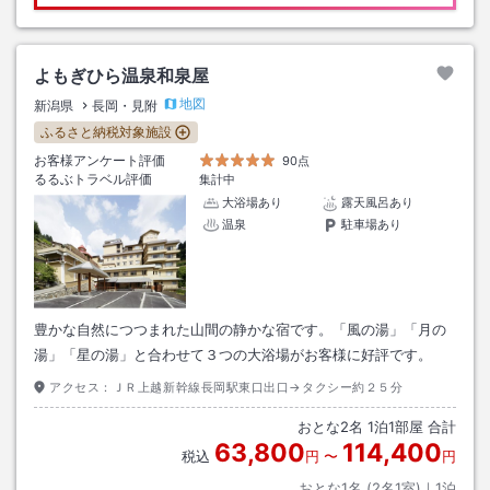
よもぎひら温泉和泉屋
地図
新潟県
長岡・見附
ふるさと納税対象施設
お客様アンケート評価
90点
るるぶトラベル評価
集計中
大浴場あり
露天風呂あり
温泉
駐車場あり
豊かな自然につつまれた山間の静かな宿です。「風の湯」「月の
湯」「星の湯」と合わせて３つの大浴場がお客様に好評です。
アクセス：
ＪＲ上越新幹線長岡駅東口出口→タクシー約２５分
おとな
2
名
1
泊
1
部屋 合計
63,800
114,400
税込
円
〜
円
おとな1名 (
2
名1室)｜
1
泊