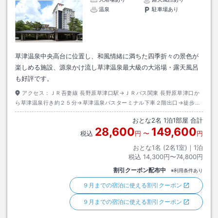
温泉
駐車場あり
草津温泉中央高台に位置し、和風情緒に満ちた四季折々の景色が
楽しめる施設、源泉かけ流し草津温泉最大級の大浴場・露天風呂
も好評です。
アクセス：
ＪＲ吾妻線 長野原草津口駅→ＪＲバス関東 長野原草津口か
ら草津温泉行き約２５分→草津温泉バスターミナル下車２階出口→徒歩約
５分
おとな
2
名
1
泊
1
部屋 合計
28,600
149,600
税込
円
〜
円
おとな1名 (
2
名1室)｜
1
泊
税込
14,300円〜74,800円
割引クーポン配布中
※利用条件あり
９月までの宿泊に使える割引クーポン
９月までの宿泊に使える割引クーポン