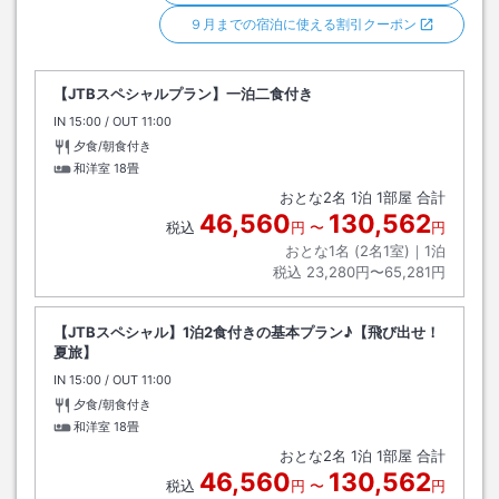
９月までの宿泊に使える割引クーポン
【JTBスペシャルプラン】一泊二食付き
IN
チェックイン
15:00
/ OUT
チェックアウト
11:00
夕食/朝食付き
和洋室
18畳
おとな
2
名
1
泊
1
部屋 合計
46,560
130,562
税込
円
〜
円
おとな1名 (
2
名1室)｜
1
泊
税込
23,280円〜65,281円
【JTBスペシャル】1泊2食付きの基本プラン♪【飛び出せ！
夏旅】
IN
チェックイン
15:00
/ OUT
チェックアウト
11:00
夕食/朝食付き
和洋室
18畳
おとな
2
名
1
泊
1
部屋 合計
46,560
130,562
税込
円
〜
円