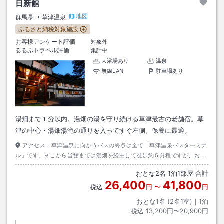
日新館
地図
群馬県
草津温泉
ふるさと納税対象施設
お客様アンケート評価
対象外
るるぶトラベル評価
集計中
大浴場あり
温泉
無線LAN
駐車場あり
湯畑まで１分以内。湯畑の湯を守り続ける草津最古の老舗宿。草
津の中心・湯畑湯滝の通りを入ってすぐ左側。保養に最適。
アクセス：
草津温泉に向かうバスの終点は全て「草津温泉バスターミナ
ル」です。そこから当館までは湯畑を経由して徒歩約５分程ですが、お迎
えを必要とされるお客様はバスターミナルご到着時にお電話にてご連絡下
おとな
2
名
1
泊
1
部屋 合計
さい。
26,400
41,800
税込
円
〜
円
おとな1名 (
2
名1室)｜
1
泊
税込
13,200円〜20,900円