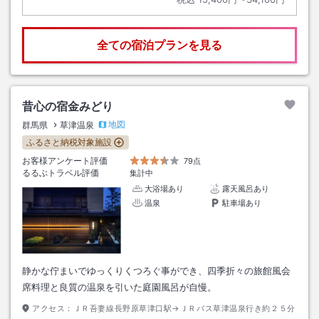
全ての宿泊プランを見る
昔心の宿金みどり
地図
群馬県
草津温泉
ふるさと納税対象施設
お客様アンケート評価
79点
るるぶトラベル評価
集計中
大浴場あり
露天風呂あり
温泉
駐車場あり
静かな佇まいでゆっくりくつろぐ事ができ、四季折々の旅館風会
席料理と良質の温泉を引いた庭園風呂が自慢。
アクセス：
ＪＲ吾妻線長野原草津口駅→ＪＲバス草津温泉行き約２５分