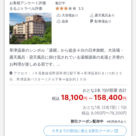
お客様アンケート評価
集計中
るるぶトラベル評価
3.3
大浴場あり
露天風呂あり
温泉
駐車場あり
草津温泉のシンボル「湯畑」から徒歩４分の日本旅館。大浴場・
露天風呂・貸天風呂に掛け流されている湯畑源泉の名湯と月替の
お料理が楽しめる宿です。…
アクセス：
ＪＲ吾妻線長野原草津口駅下車→草津温泉行きバス約２５
分、草津温泉バスターミナル下車→徒歩約１０分
おとな
2
名
1
泊
1
部屋 合計
18,100
158,400
税込
円
〜
円
おとな1名 (
2
名1室)｜
1
泊
税込
9,050円〜79,200円
割引クーポン配布中
※利用条件あり
９月までの宿泊に使える割引クーポン