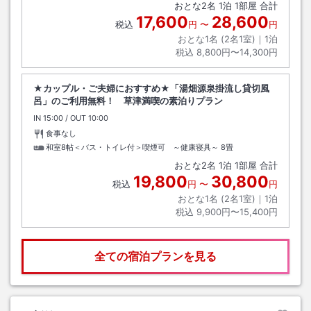
おとな
2
名
1
泊
1
部屋 合計
17,600
28,600
税込
円
〜
円
おとな1名 (
2
名1室)｜
1
泊
税込
8,800円〜14,300円
★カップル・ご夫婦におすすめ★「湯畑源泉掛流し貸切風
呂」のご利用無料！ 草津満喫の素泊りプラン
IN
チェックイン
15:00
/ OUT
チェックアウト
10:00
食事なし
和室8帖＜バス・トイレ付＞喫煙可 ～健康寝具～
8畳
おとな
2
名
1
泊
1
部屋 合計
19,800
30,800
税込
円
〜
円
おとな1名 (
2
名1室)｜
1
泊
税込
9,900円〜15,400円
全ての宿泊プランを見る