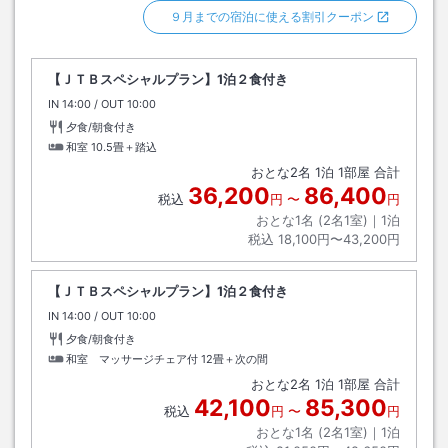
９月までの宿泊に使える割引クーポン
【ＪＴＢスペシャルプラン】1泊２食付き
IN
チェックイン
14:00
/ OUT
チェックアウト
10:00
夕食/朝食付き
和室
10.5畳＋踏込
おとな
2
名
1
泊
1
部屋 合計
36,200
86,400
税込
円
〜
円
おとな1名 (
2
名1室)｜
1
泊
税込
18,100円〜43,200円
【ＪＴＢスペシャルプラン】1泊２食付き
IN
チェックイン
14:00
/ OUT
チェックアウト
10:00
夕食/朝食付き
和室 マッサージチェア付
12畳＋次の間
おとな
2
名
1
泊
1
部屋 合計
42,100
85,300
税込
円
〜
円
おとな1名 (
2
名1室)｜
1
泊