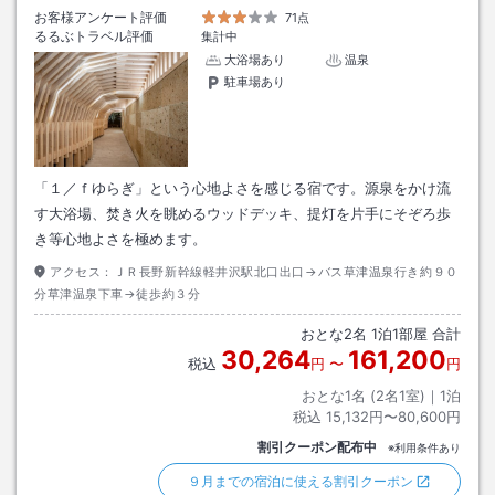
お客様アンケート評価
71点
るるぶトラベル評価
集計中
大浴場あり
温泉
駐車場あり
「１／ｆゆらぎ」という心地よさを感じる宿です。源泉をかけ流
す大浴場、焚き火を眺めるウッドデッキ、提灯を片手にそぞろ歩
き等心地よさを極めます。
アクセス：
ＪＲ長野新幹線軽井沢駅北口出口→バス草津温泉行き約９０
分草津温泉下車→徒歩約３分
おとな
2
名
1
泊
1
部屋 合計
30,264
161,200
税込
円
〜
円
おとな1名 (
2
名1室)｜
1
泊
税込
15,132円〜80,600円
割引クーポン配布中
※利用条件あり
９月までの宿泊に使える割引クーポン