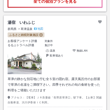
全ての宿泊プランを見る
湯宿 いわふじ
地図
群馬県
草津温泉
ふるさと納税対象施設
お客様アンケート評価
対象外
るるぶトラベル評価
集計中
温泉
無線LAN
駐車場あり
草津の静かな別荘地に佇む全５室の隠れ宿。露天風呂付のお部屋
で草津の名湯をご満喫下さい。四季それぞれの旬の食材を使った
料理をご堪能いただけます
アクセス：
【電車】ＪＲ吾妻線「長野原草津口」駅下車。【お車】関越
自動車道、渋川伊香保ＩＣ利用。