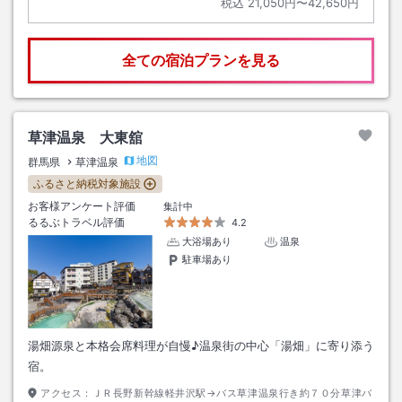
税込
21,050円〜42,650円
全ての宿泊プランを見る
草津温泉 大東舘
地図
群馬県
草津温泉
ふるさと納税対象施設
お客様アンケート評価
集計中
るるぶトラベル評価
4.2
大浴場あり
温泉
駐車場あり
湯畑源泉と本格会席料理が自慢♪温泉街の中心「湯畑」に寄り添う
宿。
アクセス：
ＪＲ長野新幹線軽井沢駅→バス草津温泉行き約７０分草津バ