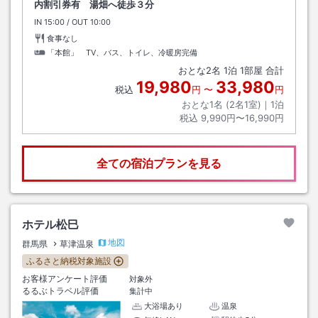
内割引券有 湯畑へ徒歩３分
IN
チェックイン
15:00
/ OUT
チェックアウト
10:00
食事なし
「本館」 TV、バス、トイレ、冷暖房完備
おとな
2
名
1
泊
1
部屋 合計
19,980
33,980
税込
円
〜
円
おとな1名 (
2
名1室)｜
1
泊
税込
9,990円〜16,990円
全ての宿泊プランを見る
ホテル松巳
地図
群馬県
草津温泉
ふるさと納税対象施設
お客様アンケート評価
対象外
るるぶトラベル評価
集計中
大浴場あり
温泉