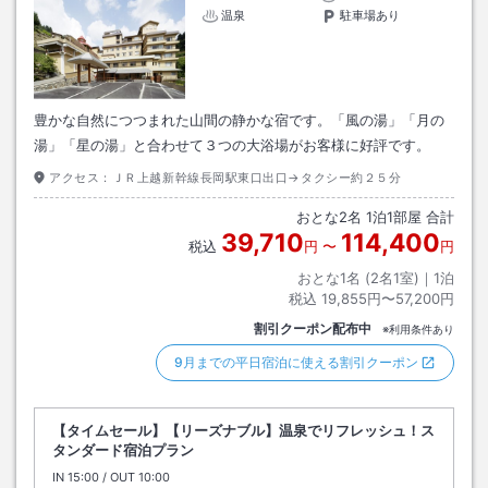
温泉
駐車場あり
豊かな自然につつまれた山間の静かな宿です。「風の湯」「月の
湯」「星の湯」と合わせて３つの大浴場がお客様に好評です。
アクセス：
ＪＲ上越新幹線長岡駅東口出口→タクシー約２５分
おとな
2
名
1
泊
1
部屋 合計
39,710
114,400
税込
円
〜
円
おとな1名 (
2
名1室)｜
1
泊
税込
19,855円〜57,200円
割引クーポン配布中
※利用条件あり
9月までの平日宿泊に使える割引クーポン
【タイムセール】【リーズナブル】温泉でリフレッシュ！ス
タンダード宿泊プラン
IN
チェックイン
15:00
/ OUT
チェックアウト
10:00