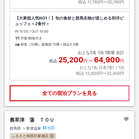
税込
11,760円〜30,190円
【大東舘人気NO1！】旬の食材と群馬名物が楽しめる和洋ビ
ュッフェ＜2食付＞
IN
チェックイン
15:00
/ OUT
チェックアウト
10:00
夕食/朝食付き
和室（10畳）湯畑側
10畳＋踏込0.5畳
おとな
2
名
1
泊
1
部屋 合計
25,200
64,900
税込
円
〜
円
おとな1名 (
2
名1室)｜
1
泊
税込
12,600円〜32,450円
全ての宿泊プランを見る
裏草津 蕩 ＴＯＵ
地図
群馬県
草津温泉
ふるさと納税対象施設