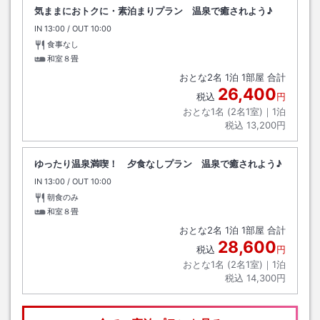
気ままにおトクに・素泊まりプラン 温泉で癒されよう♪
IN
チェックイン
13:00
/ OUT
チェックアウト
10:00
食事なし
和室８畳
おとな
2
名
1
泊
1
部屋 合計
26,400
税込
円
おとな1名 (
2
名1室)｜
1
泊
税込
13,200円
ゆったり温泉満喫！ 夕食なしプラン 温泉で癒されよう♪
IN
チェックイン
13:00
/ OUT
チェックアウト
10:00
朝食のみ
和室８畳
おとな
2
名
1
泊
1
部屋 合計
28,600
税込
円
おとな1名 (
2
名1室)｜
1
泊
税込
14,300円