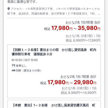
散策に最適な宿です。
アクセス：
ＪＲ長野原草津口下車、ＪＲバスで草津温泉バスターミナル
駅下車、徒歩8分。関越自動車道、渉川伊香保ＩＣ下車国道353、145、
292号を経て90分。長野自動車碓氷軽井沢IC下車国道146、145、292号
おとな
2
名
1
泊
1
部屋 合計
を経て約70分。
17,980
35,980
税込
円
〜
円
おとな1名 (
2
名1室)｜
1
泊
税込
8,990円〜17,990円
【別館１～２名様】素泊まりの宿 かけ流し貸切温泉 町内
優待割引券有 湯畑徒歩３分
IN
チェックイン
15:00
/ OUT
チェックアウト
10:00
食事なし
別館（素泊まりの宿）
おとな
2
名
1
泊
1
部屋 合計
17,980
29,980
税込
円
〜
円
おとな1名 (
2
名1室)｜
1
泊
税込
8,990円〜14,990円
【本館 素泊】1～２名様 かけ流し温泉貸切露天風呂 町