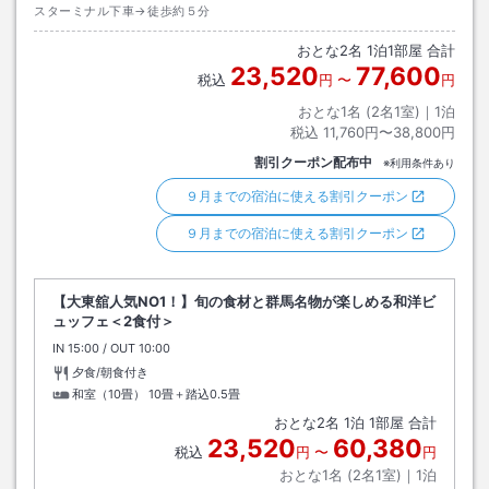
スターミナル下車→徒歩約５分
おとな
2
名
1
泊
1
部屋 合計
23,520
77,600
税込
円
〜
円
おとな1名 (
2
名1室)｜
1
泊
税込
11,760円〜38,800円
割引クーポン配布中
※利用条件あり
９月までの宿泊に使える割引クーポン
９月までの宿泊に使える割引クーポン
【大東舘人気NO1！】旬の食材と群馬名物が楽しめる和洋ビ
ュッフェ＜2食付＞
IN
チェックイン
15:00
/ OUT
チェックアウト
10:00
夕食/朝食付き
和室（10畳）
10畳＋踏込0.5畳
おとな
2
名
1
泊
1
部屋 合計
23,520
60,380
税込
円
〜
円
おとな1名 (
2
名1室)｜
1
泊