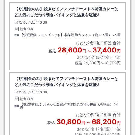
【1泊朝食のみ】焼きたてフレンチトースト＆特製カレーな
ど人気のこだわり朝食バイキングと温泉を堪能♪
IN
チェックイン
15:00
/ OUT
チェックアウト
10:00
朝食のみ
【快眠提供 シモンズベッド】本客殿 和室ツイン（約7．5畳）
7.5畳
おとな
2
名
1
泊
1
部屋 合計
28,600
37,400
税込
円
〜
円
おとな1名 (
2
名1室)｜
1
泊
税込
14,300円〜18,700円
【1泊朝食のみ】焼きたてフレンチトースト＆特製カレーな
ど人気のこだわり朝食バイキングと温泉を堪能♪
IN
チェックイン
15:00
/ OUT
チェックアウト
10:00
朝食のみ
【眺望無指定】おまかせ客室／本客殿次の間付和室（約18畳）
18
畳
おとな
2
名
1
泊
1
部屋 合計
30,800
68,200
税込
円
〜
円
おとな1名 (
2
名1室)｜
1
泊
税込
15,400円〜34,100円