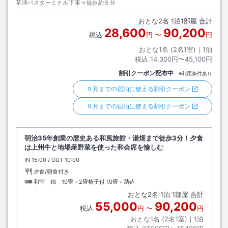
草津バスターミナル下車→徒歩約５分
おとな
2
名
1
泊
1
部屋 合計
28,600
90,200
税込
円
〜
円
おとな1名 (
2
名1室)｜
1
泊
税込
14,300円〜45,100円
割引クーポン配布中
※利用条件あり
９月までの宿泊に使える割引クーポン
９月までの宿泊に使える割引クーポン
明治35年創業の歴史ある和風旅館・湯畑まで徒歩3分！夕食
は上州牛と地場産野菜を使った和会席を愉しむ
IN
チェックイン
15:00
/ OUT
チェックアウト
10:00
夕食/朝食付き
和室 錦 10畳＋2畳椅子付
10畳＋踏込
おとな
2
名
1
泊
1
部屋 合計
55,000
90,200
税込
円
〜
円
おとな1名 (
2
名1室)｜
1
泊