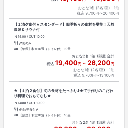
おとな1名 (
2
名1室)｜
1
泊
税込
9,700円〜20,400円
【１泊夕食付★スタンダード】四季折々の食材を堪能！天然
温泉＆サウナ付
IN
チェックイン
14:00
/ OUT
チェックアウト
10:00
夕食のみ
【禁煙】和室10畳（トイレ付）
10畳
おとな
2
名
1
泊
1
部屋 合計
19,400
26,200
税込
円
〜
円
おとな1名 (
2
名1室)｜
1
泊
税込
9,700円〜13,100円
★【１泊２食付】旬の食材をたっぷり♪全て手作りのこだわ
り料理でおもてなし★
IN
チェックイン
14:00
/ OUT
チェックアウト
10:00
夕食/朝食付き
【禁煙】和室10畳（トイレ付）
10畳
おとな
2
名
1
泊
1
部屋 合計