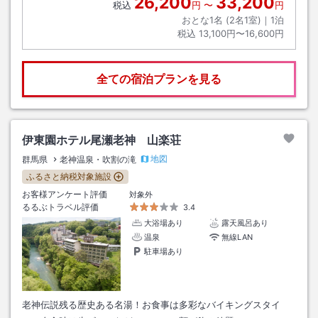
26,200
33,200
税込
円
〜
円
おとな1名 (
2
名1室)｜
1
泊
税込
13,100円〜16,600円
全ての宿泊プランを見る
伊東園ホテル尾瀬老神 山楽荘
地図
群馬県
老神温泉・吹割の滝
ふるさと納税対象施設
お客様アンケート評価
対象外
るるぶトラベル評価
3.4
大浴場あり
露天風呂あり
温泉
無線LAN
駐車場あり
老神伝説残る歴史ある名湯！お食事は多彩なバイキングスタイ