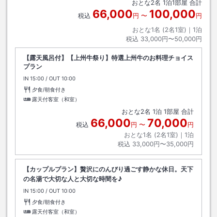
おとな
2
名
1
泊
1
部屋 合計
66,000
100,000
税込
円
〜
円
おとな1名 (
2
名1室)｜
1
泊
税込
33,000円〜50,000円
【露天風呂付】【上州牛祭り】特選上州牛のお料理チョイス
プラン
IN
チェックイン
15:00
/ OUT
チェックアウト
10:00
夕食/朝食付き
露天付客室（和室）
おとな
2
名
1
泊
1
部屋 合計
66,000
70,000
税込
円
〜
円
おとな1名 (
2
名1室)｜
1
泊
税込
33,000円〜35,000円
【カップルプラン】贅沢にのんびり過ごす静かな休日。天下
の名湯で大切な人と大切な時間を♪
IN
チェックイン
15:00
/ OUT
チェックアウト
10:00
夕食/朝食付き
露天付客室（和室）