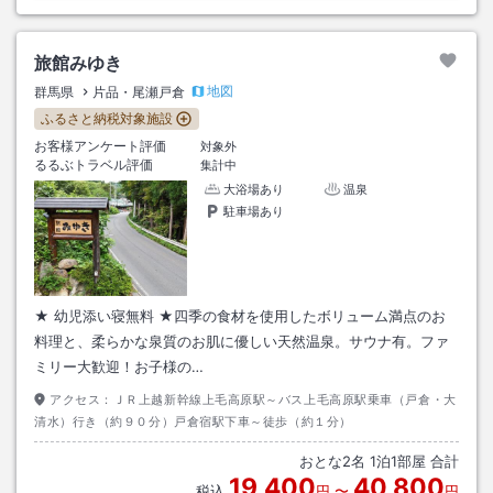
旅館みゆき
地図
群馬県
片品・尾瀬戸倉
ふるさと納税対象施設
お客様アンケート評価
対象外
るるぶトラベル評価
集計中
大浴場あり
温泉
駐車場あり
★ 幼児添い寝無料 ★四季の食材を使用したボリューム満点のお
料理と、柔らかな泉質のお肌に優しい天然温泉。サウナ有。ファ
ミリー大歓迎！お子様の…
アクセス：
ＪＲ上越新幹線上毛高原駅～バス上毛高原駅乗車（戸倉・大
清水）行き（約９０分）戸倉宿駅下車～徒歩（約１分）
おとな
2
名
1
泊
1
部屋 合計
19,400
40,800
税込
円
〜
円