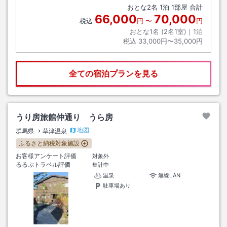
おとな
2
名
1
泊
1
部屋 合計
66,000
70,000
税込
円
〜
円
おとな1名 (
2
名1室)｜
1
泊
税込
33,000円〜35,000円
全ての宿泊プランを見る
うり房旅館仲通り うら房
地図
群馬県
草津温泉
ふるさと納税対象施設
お客様アンケート評価
対象外
るるぶトラベル評価
集計中
温泉
無線LAN
駐車場あり