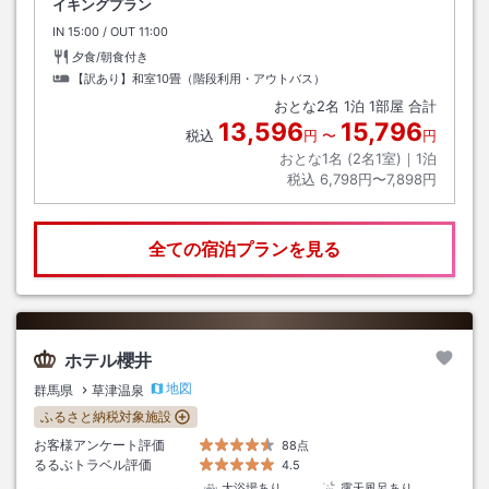
イキングプラン
IN
チェックイン
15:00
/ OUT
チェックアウト
11:00
夕食/朝食付き
【訳あり】和室10畳（階段利用・アウトバス）
おとな
2
名
1
泊
1
部屋 合計
13,596
15,796
税込
円
〜
円
おとな1名 (
2
名1室)｜
1
泊
税込
6,798円〜7,898円
全ての宿泊プランを見る
ホテル櫻井
地図
群馬県
草津温泉
ふるさと納税対象施設
お客様アンケート評価
88点
るるぶトラベル評価
4.5
大浴場あり
露天風呂あり