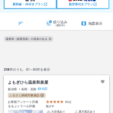
新幹線・JR付きプラン
航空券付きプラン
絞り込み
地図表示
(選択中)
硫黄泉（硫黄温泉）の温泉がある
この絞り込み条件を解除
218
件のうち、
61～80
件を表示
よもぎひら温泉和泉屋
地図
新潟県
長岡・見附
ふるさと納税対象施設
お客様アンケート評価
90点
るるぶトラベル評価
集計中
大浴場あり
露天風呂あり