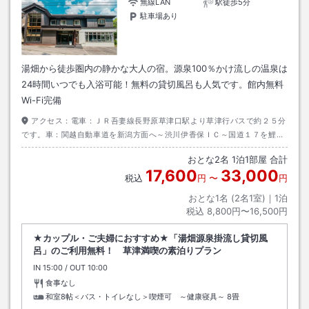
無線LAN
駅徒歩5分
駐車場あり
湯畑から徒歩圏内の静かな大人の宿。源泉100％かけ流しの温泉は
24時間いつでも入浴可能！無料の貸切風呂も人気です。館内無料
Wi-Fi完備
アクセス：
電車：ＪＲ吾妻線長野原草津口駅より草津行バスで約２５分
です。車：関越自動車道を新潟方面へ～渋川伊香保ＩＣ～国道１７を鯉沢
信号左折、国道３５３、１４５経由長野原、国道２９２で草津。
おとな
2
名
1
泊
1
部屋 合計
17,600
33,000
税込
円
〜
円
おとな1名 (
2
名1室)｜
1
泊
税込
8,800円〜16,500円
★カップル・ご夫婦におすすめ★「湯畑源泉掛流し貸切風
呂」のご利用無料！ 草津満喫の素泊りプラン
IN
チェックイン
15:00
/ OUT
チェックアウト
10:00
食事なし
和室8帖＜バス・トイレなし＞喫煙可 ～健康寝具～
8畳