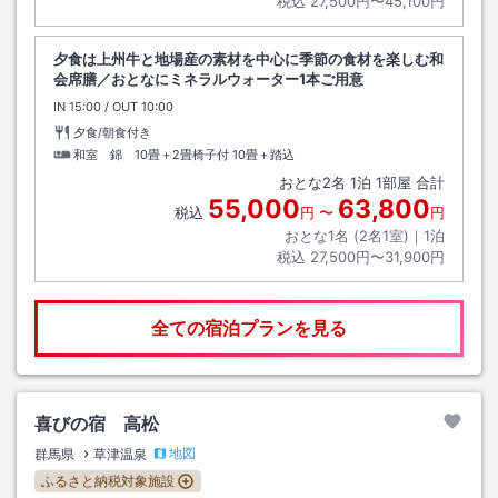
税込
27,500円〜45,100円
夕食は上州牛と地場産の素材を中心に季節の食材を楽しむ和
会席膳／おとなにミネラルウォーター1本ご用意
IN
チェックイン
15:00
/ OUT
チェックアウト
10:00
夕食/朝食付き
和室 錦 10畳＋2畳椅子付
10畳＋踏込
おとな
2
名
1
泊
1
部屋 合計
55,000
63,800
税込
円
〜
円
おとな1名 (
2
名1室)｜
1
泊
税込
27,500円〜31,900円
全ての宿泊プランを見る
喜びの宿 高松
地図
群馬県
草津温泉
ふるさと納税対象施設