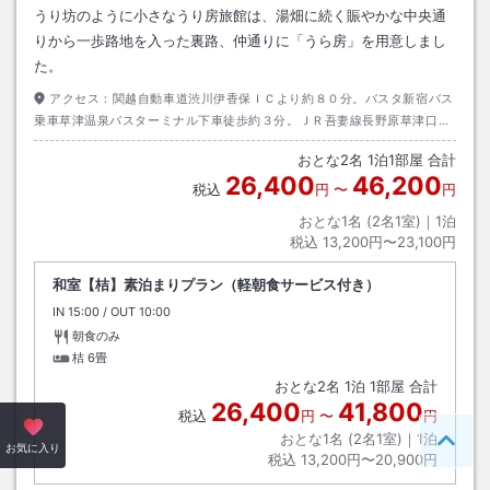
うり坊のように小さなうり房旅館は、湯畑に続く賑やかな中央通
りから一歩路地を入った裏路、仲通りに「うら房」を用意しまし
た。
アクセス：
関越自動車道渋川伊香保ＩＣより約８０分。バスタ新宿バス
乗車草津温泉バスターミナル下車徒歩約３分。ＪＲ吾妻線長野原草津口駅
バス乗車草津バスターミナル下車徒歩約３分。
おとな
2
名
1
泊
1
部屋 合計
26,400
46,200
税込
円
〜
円
おとな1名 (
2
名1室)｜
1
泊
税込
13,200円〜23,100円
和室【桔】素泊まりプラン（軽朝食サービス付き）
IN
チェックイン
15:00
/ OUT
チェックアウト
10:00
朝食のみ
桔
6畳
おとな
2
名
1
泊
1
部屋 合計
26,400
41,800
税込
円
〜
円
おとな1名 (
2
名1室)｜
1
泊
ペー
お気に入り
税込
13,200円〜20,900円