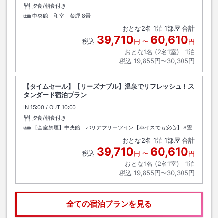
夕食/朝食付き
中央館 和室 禁煙
8畳
おとな
2
名
1
泊
1
部屋 合計
39,710
60,610
税込
円
〜
円
おとな1名 (
2
名1室)｜
1
泊
税込
19,855円〜30,305円
【タイムセール】【リーズナブル】温泉でリフレッシュ！ス
タンダード宿泊プラン
IN
チェックイン
15:00
/ OUT
チェックアウト
10:00
夕食/朝食付き
【全室禁煙】中央館｜バリアフリーツイン【車イスでも安心】
8畳
おとな
2
名
1
泊
1
部屋 合計
39,710
60,610
税込
円
〜
円
おとな1名 (
2
名1室)｜
1
泊
税込
19,855円〜30,305円
全ての宿泊プランを見る