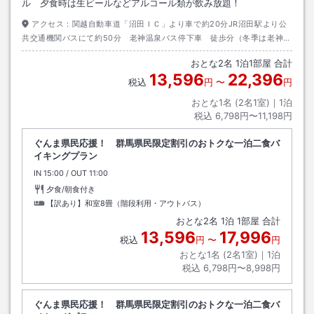
ル 夕食時は生ビールなどアルコール類が飲み放題！
アクセス：
関越自動車道「沼田ＩＣ」より車で約20分JR沼田駅より公
共交通機関バスにて約50分 老神温泉バス停下車 徒歩分（冬季は老神温
泉バス停には停車しません）
おとな
2
名
1
泊
1
部屋 合計
13,596
22,396
税込
円
〜
円
おとな1名 (
2
名1室)｜
1
泊
税込
6,798円〜11,198円
ぐんま県民応援！ 群馬県民限定割引のおトクな一泊二食バ
イキングプラン
IN
チェックイン
15:00
/ OUT
チェックアウト
11:00
夕食/朝食付き
【訳あり】和室8畳（階段利用・アウトバス）
おとな
2
名
1
泊
1
部屋 合計
13,596
17,996
税込
円
〜
円
おとな1名 (
2
名1室)｜
1
泊
税込
6,798円〜8,998円
ぐんま県民応援！ 群馬県民限定割引のおトクな一泊二食バ