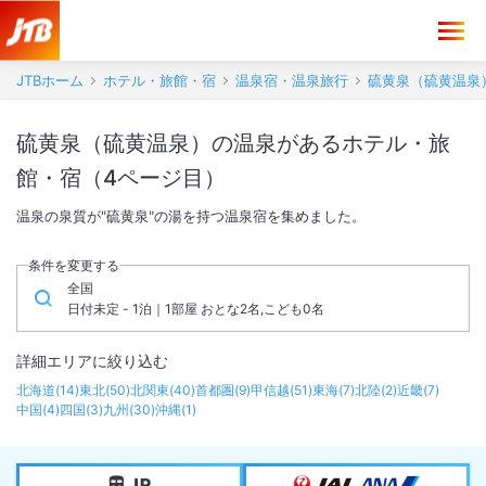
JTBホーム
ホテル・旅館・宿
温泉宿・温泉旅行
硫黄泉（硫黄温泉
硫黄泉（硫黄温泉）の温泉があるホテル・旅
館・宿（4ページ目）
温泉の泉質が"硫黄泉"の湯を持つ温泉宿を集めました。
条件を変更する
全国
日付未定 - 1泊｜1部屋 おとな2名,こども0名
詳細エリアに絞り込む
北海道
(
14
)
東北
(
50
)
北関東
(
40
)
首都圏
(
9
)
甲信越
(
51
)
東海
(
7
)
北陸
(
2
)
近畿
(
7
)
中国
(
4
)
四国
(
3
)
九州
(
30
)
沖縄
(
1
)