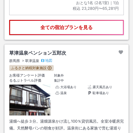
おとな1名 (
2
名1室)｜
1
泊
税込
23,280円〜65,281円
全ての宿泊プランを見る
草津温泉ペンション五郎次
地図
群馬県
草津温泉
ふるさと納税対象施設
お客様アンケート評価
対象外
るるぶトラベル評価
集計中
大浴場あり
露天風呂あり
温泉
駐車場あり
湯畑へ徒歩３分。湯畑源泉かけ流し100％貸切風呂。全室冷暖房完
備。天然酵母パンの朝食が好評。温泉街にある家族で営む湯巡り