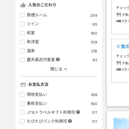
人気のこだわり
チェッ
禁煙ルーム
204
夕食
Dタ
ツイン
85
和室
180
和洋室
109
＜食
温泉
218
チェッ
露天風呂付客室
62
夕食
閉じる
Dタ
お支払方法
現地支払い
199
事前支払い
180
JTBトラベルギフト利用可
117
たびたびバンク利用可
117