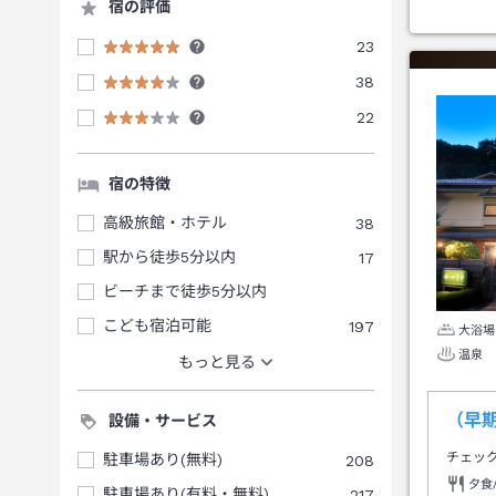
宿の評価
23
38
22
宿の特徴
高級旅館・ホテル
38
駅から徒歩5分以内
17
ビーチまで徒歩5分以内
こども宿泊可能
197
大浴場
温泉
もっと見る
（早期
設備・サービス
チェッ
駐車場あり(無料)
208
夕食
駐車場あり(有料・無料)
217