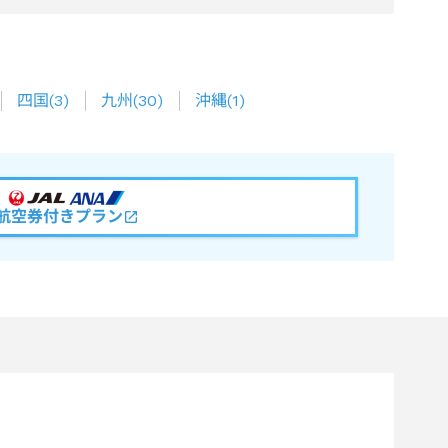
四国
(
3
)
九州
(
30
)
沖縄
(
1
)
航空券付きプラン