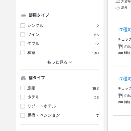
大浴場
温泉
部屋タイプ
シングル
2
17
ツイン
85
チェッ
ダブル
12
夕食
和室
180
別館
もっと見る
宿タイプ
17
旅館
183
チェッ
夕食
ホテル
23
別館
リゾートホテル
民宿・ペンション
7