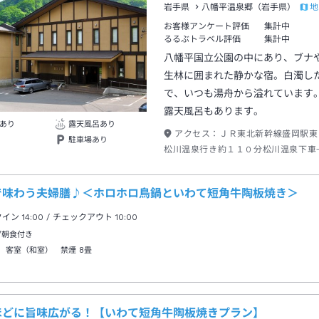
地
岩手県
八幡平温泉郷（岩手県）
お客様アンケート評価
集計中
るるぶトラベル評価
集計中
八幡平国立公園の中にあり、ブナ
生林に囲まれた静かな宿。白濁し
で、いつも湯舟から溢れています
露天風呂もあります。
あり
露天風呂あり
アクセス：
ＪＲ東北新幹線盛岡駅東
駐車場あり
松川温泉行き約１１０分松川温泉下車
分
で味わう夫婦膳♪＜ホロホロ鳥鍋といわて短角牛陶板焼き＞
クイン
14:00
/ チェックアウト
10:00
/朝食付き
 客室（和室） 禁煙
8畳
ほどに旨味広がる！【いわて短角牛陶板焼きプラン】