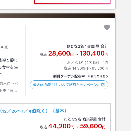
おとな
2
名
1
泊
1
部屋 合計
86点
28,600
130,400
税込
円
〜
円
建物と静け
おとな1名 (
2
名1室)｜
1
泊
の食材を生
税込
14,300円〜65,200円
す。
割引クーポン配布中
※利用条件あり
口出口→バ
最大50％割引！いわて旅割キャンペーン…
下車→徒歩
2／26～1／4泊除く）（基本）
おとな
2
名
1
泊
1
部屋 合計
44,200
59,600
税込
円
〜
円