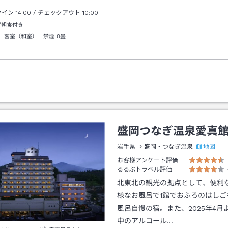
クイン
14:00
/ チェックアウト
10:00
/朝食付き
 客室（和室） 禁煙
8畳
盛岡つなぎ温泉愛真
地図
岩手県
盛岡・つなぎ温泉
お客様アンケート評価
るるぶトラベル評価
北東北の観光の拠点として、便利
様なお風呂で1館でおふろのはしご
風呂自慢の宿。また、2025年4月
中のアルコール…