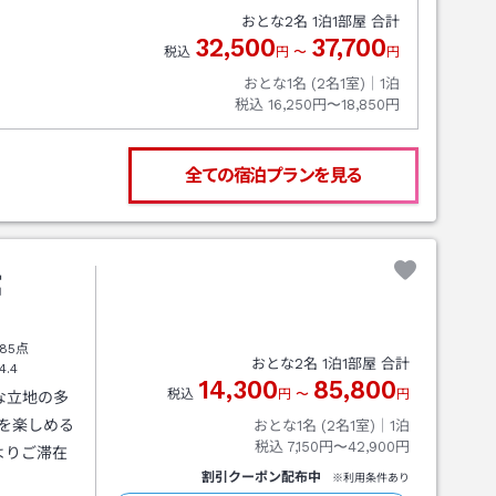
おとな
2
名
1
泊
1
部屋 合計
32,500
37,700
税込
円
〜
円
おとな1名 (
2
名1室)｜
1
泊
税込
16,250円〜18,850円
全ての宿泊プランを見る
館
85点
おとな
2
名
1
泊
1
部屋 合計
4.4
14,300
85,800
税込
円
〜
円
な立地の多
を楽しめる
おとな1名 (
2
名1室)｜
1
泊
税込
7,150円〜42,900円
よりご滞在
割引クーポン配布中
※利用条件あり