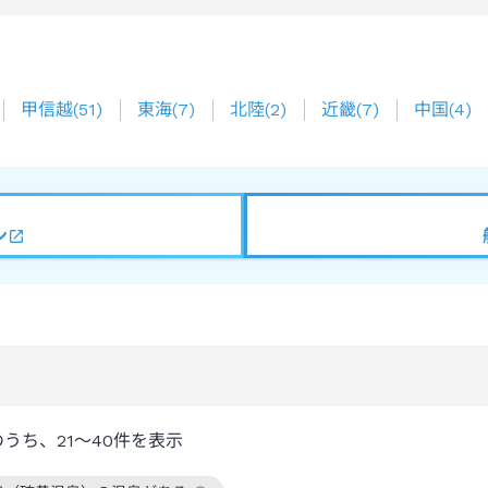
甲信越
(
51
)
東海
(
7
)
北陸
(
2
)
近畿
(
7
)
中国
(
4
)
ン
のうち、
21～40
件を表示