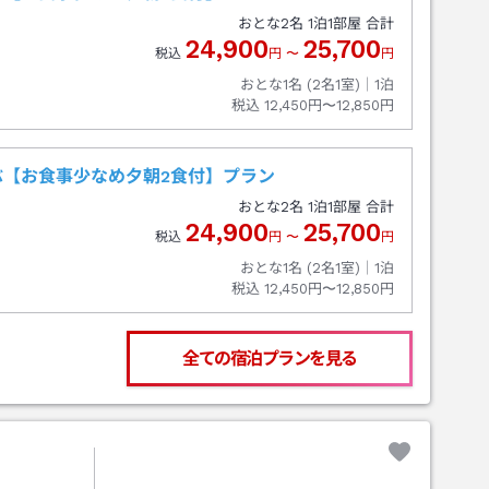
おとな
2
名
1
泊
1
部屋 合計
24,900
25,700
税込
円
〜
円
おとな1名 (
2
名1室)｜
1
泊
税込
12,450円〜12,850円
【お食事少なめ夕朝2食付】プラン
おとな
2
名
1
泊
1
部屋 合計
24,900
25,700
税込
円
〜
円
おとな1名 (
2
名1室)｜
1
泊
税込
12,450円〜12,850円
全ての宿泊プランを見る