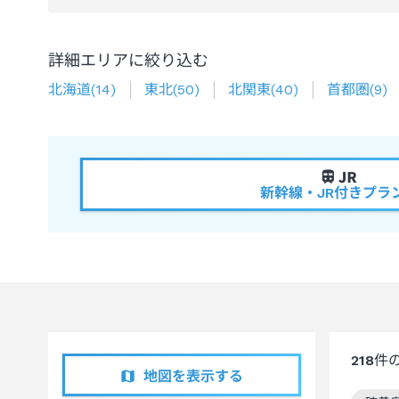
詳細エリアに絞り込む
北海道
(
14
)
東北
(
50
)
北関東
(
40
)
首都圏
(
9
)
新幹線・JR付きプラ
218
件
地図を表示する