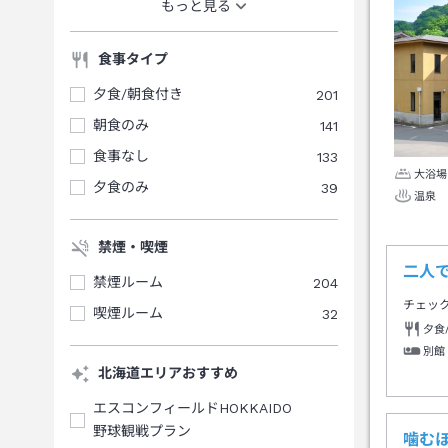
もっと見る
食事タイプ
夕食/朝食付き
201
朝食のみ
141
食事なし
133
大浴場
夕食のみ
39
温泉
禁煙・喫煙
二人
禁煙ルーム
204
チェッ
喫煙ルーム
32
夕食
別館
北海道エリアおすすめ
エスコンフィールドHOKKAIDO
野球観戦プラン
噛む