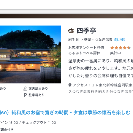
四季亭
地図
岩手県
盛岡・つなぎ温泉
お客様アンケート評価
るるぶトラベル評価
集計中
温泉街の一番奥にあり、純和風の
さが旅の疲れをいやします。地元
かした月替りの会席料理も自慢で
アクセス：
ＪＲ東北新幹線盛岡駅東
あり
露天風呂あり
スつなぎ温泉行き約３５分つなぎ温泉
駐車場あり
約１０分
60）純和風のお宿で寛ぎの時間・夕食は季節の懐石を楽しむ（1
クイン
15:00
/ チェックアウト
11:00
/朝食付き