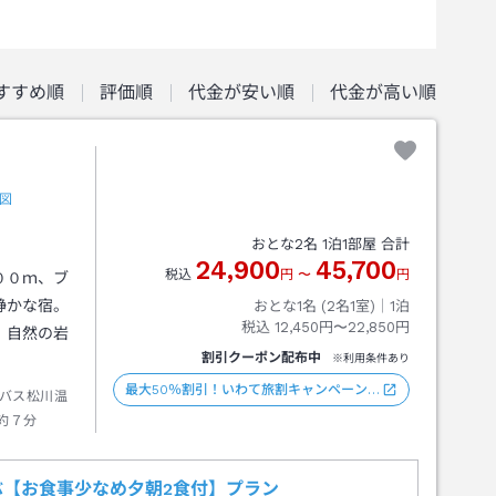
すすめ順
評価順
代金が安い順
代金が高い順
図
おとな
2
名
1
泊
1
部屋 合計
24,900
45,700
税込
円
〜
円
００ｍ、ブ
静かな宿。
おとな1名 (
2
名1室)｜
1
泊
税込
12,450円〜22,850円
、自然の岩
割引クーポン配布中
※利用条件あり
最大50％割引！いわて旅割キャンペーン…
バス松川温
約７分
【お食事少なめ夕朝2食付】プラン