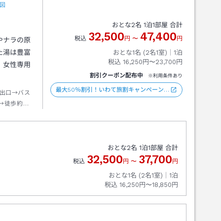
図
おとな
2
名
1
泊
1
部屋 合計
32,500
47,400
税込
円
〜
円
やナラの原
た湯は豊富
おとな1名 (
2
名1室)｜
1
泊
税込
16,250円〜23,700円
。女性専用
割引クーポン配布中
※利用条件あり
最大50％割引！いわて旅割キャンペーン…
出口→バス
→徒歩約０
おとな
2
名
1
泊
1
部屋 合計
32,500
37,700
税込
円
〜
円
おとな1名 (
2
名1室)｜
1
泊
税込
16,250円〜18,850円