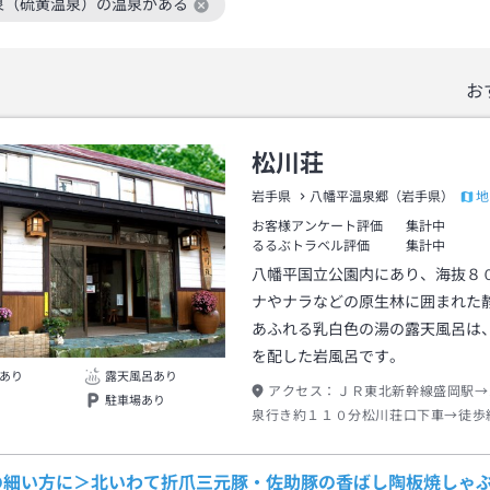
泉（硫黄温泉）の温泉がある
絞り込み条件を解除
お
松川荘
地
岩手県
八幡平温泉郷（岩手県）
お客様アンケート評価
集計中
るるぶトラベル評価
集計中
八幡平国立公園内にあり、海抜８
ナやナラなどの原生林に囲まれた
あふれる乳白色の湯の露天風呂は
を配した岩風呂です。
あり
露天風呂あり
アクセス：
ＪＲ東北新幹線盛岡駅→
駐車場あり
泉行き約１１０分松川荘口下車→徒歩
の細い方に＞北いわて折爪三元豚・佐助豚の香ばし陶板焼しゃぶ