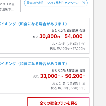
最大50％割引！いわて旅割キャンペーン…
バスＪＲ盛
ぎ温泉下車
バイキング（和食になる場合があります）
おとな
2
名
1
泊
1
部屋 合計
30,800
54,000
税込
円
〜
円
おとな1名 (
2
名1室)｜
1
泊
税込
15,400円〜27,000円
バイキング（和食になる場合があります）
おとな
2
名
1
泊
1
部屋 合計
33,000
56,200
税込
円
〜
円
おとな1名 (
2
名1室)｜
1
泊
税込
16,500円〜28,100円
全ての宿泊プランを見る