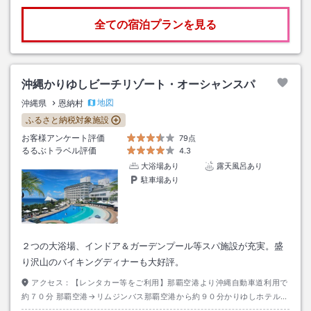
全ての宿泊プランを見る
沖縄かりゆしビーチリゾート・オーシャンスパ
地図
沖縄県
恩納村
ふるさと納税対象施設
お客様アンケート評価
79点
るるぶトラベル評価
4.3
大浴場あり
露天風呂あり
駐車場あり
２つの大浴場、インドア＆ガーデンプール等スパ施設が充実。盛
り沢山のバイキングディナーも大好評。
アクセス：
【レンタカー等をご利用】那覇空港より沖縄自動車道利用で
約７０分 那覇空港→リムジンバス那覇空港から約９０分かりゆしホテル下
車→徒歩約０分 【沖縄エアポートシャトル】那覇空港→約１１０分・かり