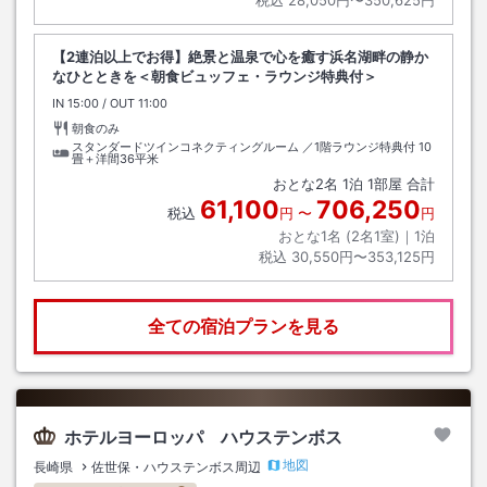
税込
28,050円〜350,625円
【2連泊以上でお得】絶景と温泉で心を癒す浜名湖畔の静か
なひとときを＜朝食ビュッフェ・ラウンジ特典付＞
IN
チェックイン
15:00
/ OUT
チェックアウト
11:00
朝食のみ
スタンダードツインコネクティングルーム ／1階ラウンジ特典付
10
畳＋洋間36平米
おとな
2
名
1
泊
1
部屋 合計
61,100
706,250
税込
円
〜
円
おとな1名 (
2
名1室)｜
1
泊
税込
30,550円〜353,125円
全ての宿泊プランを見る
ホテルヨーロッパ ハウステンボス
地図
長崎県
佐世保・ハウステンボス周辺