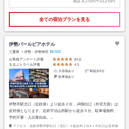
税込
9,270円〜33,210円
全ての宿泊プランを見る
伊勢パールピアホテル
地図
三重県
伊勢・伊勢神宮
お客様アンケート評価
85点
るるぶトラベル評価
4.5
大浴場あり
駅徒歩5分
駐車場あり
伊勢市駅北口（近鉄側）より徒歩２分、JR側出口（外宮方面）は
反対側となります。近鉄宇治山田駅から徒歩５分。駐車場無料、
予約不要・入出庫自由。…
アクセス：
近鉄伊勢市駅出口（北口）→徒歩約２分※ＪＲ出口は反対側