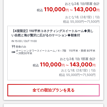
おとな
2
名
1
泊
1
部屋 合計
ゆしビーチ下車ホテルまで送迎あり
110,000
143,000
税込
円
〜
円
おとな1名 (
2
名1室)｜
1
泊
税込
55,000円〜71,500円
【4室限定】110平米コネクティングスイートルーム◆美し
い自然と海が贅沢に広がるロケーション◆朝食付
IN
チェックイン
15:00
/ OUT
チェックアウト
11:00
朝食のみ
オーシャンタワースイートルーム／4～7階 110平米・禁煙
80平米
＋洋間30平米
おとな
2
名
1
泊
1
部屋 合計
110,000
143,000
税込
円
〜
円
おとな1名 (
2
名1室)｜
1
泊
税込
55,000円〜71,500円
全ての宿泊プランを見る