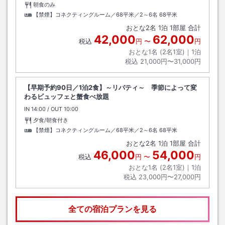
朝食のみ
【禁煙】コネクティングルーム／68平米／2～6名
68平米
おとな
2
名
1
泊
1
部屋 合計
42,000
62,000
税込
円
〜
円
おとな1名 (
2
名1室)｜
1
泊
税込
21,000円〜31,000円
【早期予約90日／1泊2食】～リバティ～ 季節によって変
わるビュッフェと蟹食べ放題
IN
チェックイン
14:00
/ OUT
チェックアウト
10:00
夕食/朝食付き
【禁煙】コネクティングルーム／68平米／2～6名
68平米
おとな
2
名
1
泊
1
部屋 合計
46,000
54,000
税込
円
〜
円
おとな1名 (
2
名1室)｜
1
泊
税込
23,000円〜27,000円
全ての宿泊プランを見る