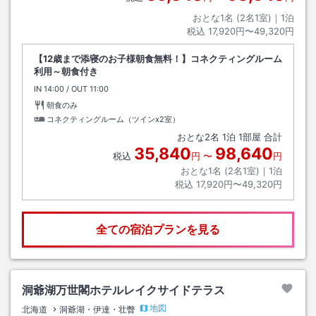
おとな1名 (
2
名1室)｜
1
泊
税込
17,920円〜49,320円
【12歳まで添寝のお子様朝食無料！】コネクティングルーム
利用～朝食付き
IN
チェックイン
14:00
/ OUT
チェックアウト
11:00
朝食のみ
コネクティングルーム（ツインx2室）
おとな
2
名
1
泊
1
部屋 合計
35,840
98,640
税込
円
〜
円
おとな1名 (
2
名1室)｜
1
泊
税込
17,920円〜49,320円
全ての宿泊プランを見る
洞爺湖万世閣ホテルレイクサイドテラス
地図
北海道
洞爺湖・伊達・壮瞥