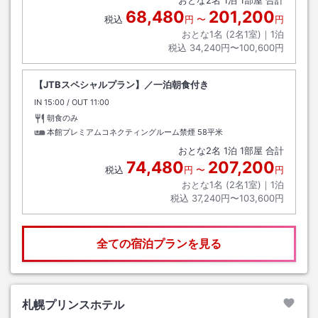
68,480
201,200
税込
円
〜
円
おとな1名 (
2
名1室)｜
1
泊
税込
34,240円〜100,600円
【JTBスペシャルプラン】／一泊朝食付き
IN
チェックイン
15:00
/ OUT
チェックアウト
11:00
朝食のみ
本館プレミアムコネクティングルーム禁煙
58平米
おとな
2
名
1
泊
1
部屋 合計
74,480
207,200
税込
円
〜
円
おとな1名 (
2
名1室)｜
1
泊
税込
37,240円〜103,600円
全ての宿泊プランを見る
札幌プリンスホテル