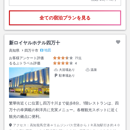
全ての宿泊プランを見る
新ロイヤルホテル四万十
地図
高知県
四万十市
お客様アンケート評価
77点
るるぶトラベル評価
4
大浴場あり
温泉
駐車場あり
繁華街近くに位置し四万十川まで徒歩8分。1階レストランは、四
万十の幸満載の和洋共に充実メニュー。各種観光スポットに近く
観光の拠点に便利。
アクセス：
高知龍馬空港→リムジンバス空港からＪＲ高知駅行き約４０