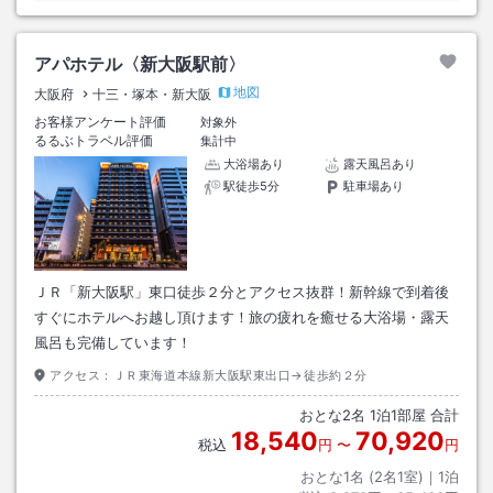
アパホテル〈新大阪駅前〉
地図
大阪府
十三・塚本・新大阪
お客様アンケート評価
対象外
るるぶトラベル評価
集計中
大浴場あり
露天風呂あり
駅徒歩5分
駐車場あり
ＪＲ「新大阪駅」東口徒歩２分とアクセス抜群！新幹線で到着後
すぐにホテルへお越し頂けます！旅の疲れを癒せる大浴場・露天
風呂も完備しています！
アクセス：
ＪＲ東海道本線新大阪駅東出口→徒歩約２分
おとな
2
名
1
泊
1
部屋 合計
18,540
70,920
税込
円
〜
円
おとな1名 (
2
名1室)｜
1
泊