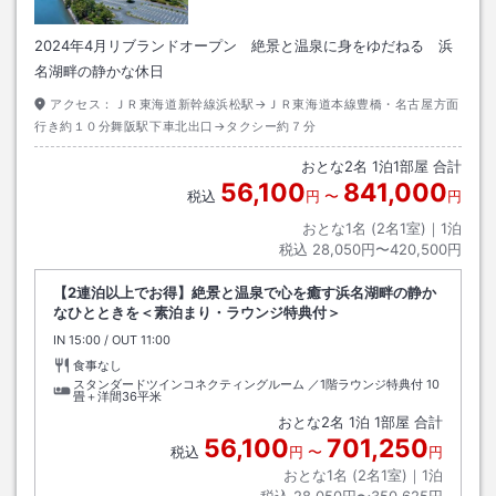
2024年4月リブランドオープン 絶景と温泉に身をゆだねる 浜
名湖畔の静かな休日
アクセス：
ＪＲ東海道新幹線浜松駅→ＪＲ東海道本線豊橋・名古屋方面
行き約１０分舞阪駅下車北出口→タクシー約７分
おとな
2
名
1
泊
1
部屋 合計
56,100
841,000
税込
円
〜
円
おとな1名 (
2
名1室)｜
1
泊
税込
28,050円〜420,500円
【2連泊以上でお得】絶景と温泉で心を癒す浜名湖畔の静か
なひとときを＜素泊まり・ラウンジ特典付＞
IN
チェックイン
15:00
/ OUT
チェックアウト
11:00
食事なし
スタンダードツインコネクティングルーム ／1階ラウンジ特典付
10
畳＋洋間36平米
おとな
2
名
1
泊
1
部屋 合計
56,100
701,250
税込
円
〜
円
おとな1名 (
2
名1室)｜
1
泊