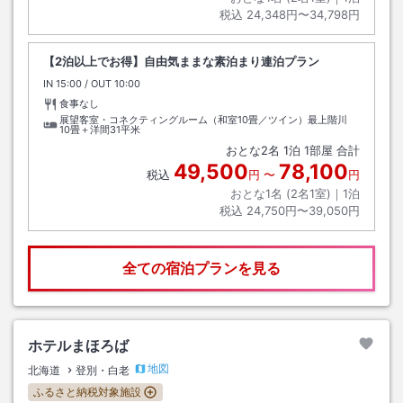
税込
24,348円〜34,798円
【2泊以上でお得】自由気ままな素泊まり連泊プラン
IN
チェックイン
15:00
/ OUT
チェックアウト
10:00
食事なし
展望客室・コネクティングルーム（和室10畳／ツイン）最上階川
10畳＋洋間31平米
おとな
2
名
1
泊
1
部屋 合計
49,500
78,100
税込
円
〜
円
おとな1名 (
2
名1室)｜
1
泊
税込
24,750円〜39,050円
全ての宿泊プランを見る
ホテルまほろば
地図
北海道
登別・白老
ふるさと納税対象施設