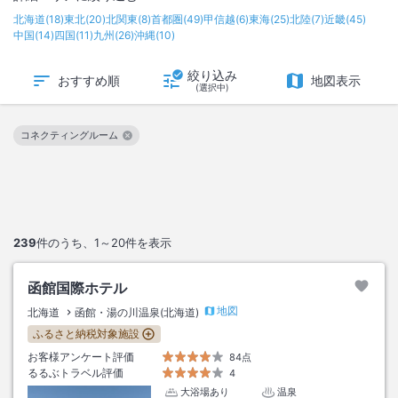
北海道
(
18
)
東北
(
20
)
北関東
(
8
)
首都圏
(
49
)
甲信越
(
6
)
東海
(
25
)
北陸
(
7
)
近畿
(
45
)
中国
(
14
)
四国
(
11
)
九州
(
26
)
沖縄
(
10
)
絞り込み
おすすめ順
地図表示
(選択中)
コネクティングルーム
この絞り込み条件を解除
239
件のうち、
1～20
件を表示
函館国際ホテル
地図
北海道
函館・湯の川温泉(北海道)
ふるさと納税対象施設
お客様アンケート評価
84点
るるぶトラベル評価
4
大浴場あり
温泉