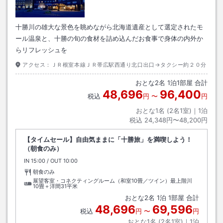
十勝川の雄大な景色を眺めながら北海道遺産として選定されたモ
ール温泉と、十勝の旬の食材を詰め込んだお食事で身体の内外か
らリフレッシュを
アクセス：
ＪＲ根室本線ＪＲ帯広駅西通り北口出口→タクシー約２０分
おとな
2
名
1
泊
1
部屋 合計
48,696
96,400
税込
円
〜
円
おとな1名 (
2
名1室)｜
1
泊
税込
24,348円〜48,200円
【タイムセール】自由気ままに「十勝旅」を満喫しよう！
（朝食のみ）
IN
チェックイン
15:00
/ OUT
チェックアウト
10:00
朝食のみ
展望客室・コネクティングルーム（和室10畳／ツイン）最上階川
10畳＋洋間31平米
おとな
2
名
1
泊
1
部屋 合計
48,696
69,596
税込
円
〜
円
おとな1名 (
2
名1室)｜
1
泊