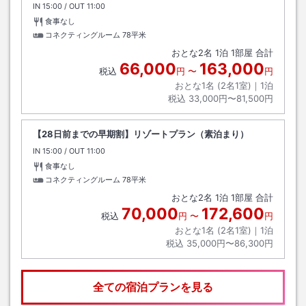
IN
チェックイン
15:00
/ OUT
チェックアウト
11:00
食事なし
コネクティングルーム
78平米
おとな
2
名
1
泊
1
部屋 合計
66,000
163,000
税込
円
〜
円
おとな1名 (
2
名1室)｜
1
泊
税込
33,000円〜81,500円
【28日前までの早期割】リゾートプラン（素泊まり）
IN
チェックイン
15:00
/ OUT
チェックアウト
11:00
食事なし
コネクティングルーム
78平米
おとな
2
名
1
泊
1
部屋 合計
70,000
172,600
税込
円
〜
円
おとな1名 (
2
名1室)｜
1
泊
税込
35,000円〜86,300円
全ての宿泊プランを見る