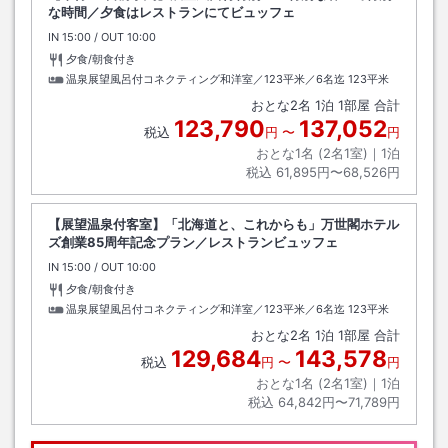
な時間／夕食はレストランにてビュッフェ
IN
チェックイン
15:00
/ OUT
チェックアウト
10:00
夕食/朝食付き
温泉展望風呂付コネクティング和洋室／123平米／6名迄
123平米
おとな
2
名
1
泊
1
部屋 合計
123,790
137,052
税込
円
〜
円
おとな1名 (
2
名1室)｜
1
泊
税込
61,895円〜68,526円
【展望温泉付客室】「北海道と、これからも」万世閣ホテル
ズ創業85周年記念プラン／レストランビュッフェ
IN
チェックイン
15:00
/ OUT
チェックアウト
10:00
夕食/朝食付き
温泉展望風呂付コネクティング和洋室／123平米／6名迄
123平米
おとな
2
名
1
泊
1
部屋 合計
129,684
143,578
税込
円
〜
円
おとな1名 (
2
名1室)｜
1
泊
税込
64,842円〜71,789円