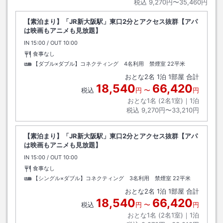
税込
9,270円〜35,460円
【素泊まり】「JR新大阪駅」東口2分とアクセス抜群【アパ
は映画もアニメも見放題】
IN
チェックイン
15:00
/ OUT
チェックアウト
10:00
食事なし
【ダブル×ダブル】コネクティング 4名利用 禁煙室
22平米
おとな
2
名
1
泊
1
部屋 合計
18,540
66,420
税込
円
〜
円
おとな1名 (
2
名1室)｜
1
泊
税込
9,270円〜33,210円
【素泊まり】「JR新大阪駅」東口2分とアクセス抜群【アパ
は映画もアニメも見放題】
IN
チェックイン
15:00
/ OUT
チェックアウト
10:00
食事なし
【シングル×ダブル】コネクティング 3名利用 禁煙室
22平米
おとな
2
名
1
泊
1
部屋 合計
18,540
66,420
税込
円
〜
円
おとな1名 (
2
名1室)｜
1
泊