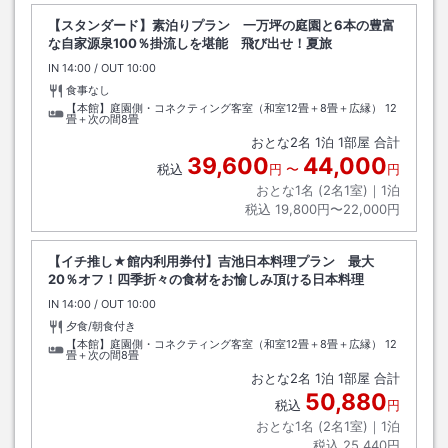
【スタンダード】素泊りプラン 一万坪の庭園と6本の豊富
な自家源泉100％掛流しを堪能 飛び出せ！夏旅
IN
チェックイン
14:00
/ OUT
チェックアウト
10:00
食事なし
【本館】庭園側・コネクティング客室（和室12畳＋8畳＋広縁）
12
畳＋次の間8畳
おとな
2
名
1
泊
1
部屋 合計
39,600
44,000
税込
円
〜
円
おとな1名 (
2
名1室)｜
1
泊
税込
19,800円〜22,000円
【イチ推し★館内利用券付】吉池日本料理プラン 最大
20％オフ！四季折々の食材をお愉しみ頂ける日本料理
IN
チェックイン
14:00
/ OUT
チェックアウト
10:00
夕食/朝食付き
【本館】庭園側・コネクティング客室（和室12畳＋8畳＋広縁）
12
畳＋次の間8畳
おとな
2
名
1
泊
1
部屋 合計
50,880
税込
円
おとな1名 (
2
名1室)｜
1
泊
税込
25,440円