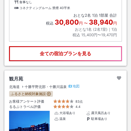
食事なし
コネクティングルーム 禁煙
40平米
おとな
2
名
1
泊
1
部屋 合計
30,800
38,940
税込
円
〜
円
おとな1名 (
2
名1室)｜
1
泊
税込
15,400円〜19,470円
全ての宿泊プランを見る
観月苑
地図
北海道
十勝平野北部・十勝川温泉
ふるさと納税対象施設
お客様アンケート評価
83点
るるぶトラベル評価
4.4
大浴場あり
露天風呂あり
温泉
駐車場あり