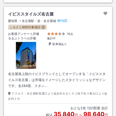
イビススタイルズ名古屋
地図
愛知県
名古屋駅・栄・名古屋城
ふるさと納税対象施設
お客様アンケート評価
76点
るるぶトラベル評価
集計中
駐車場あり
名古屋発上陸のイビスブランドとしてオープンする「イビススタ
イルズ名古屋」は市場をイメージしたスタイリッシュなデザイン
です。全284室、スタン…
アクセス：
名古屋駅桜通口より徒歩約８分ミヤコ地下街４番出口より徒
歩約２分
おとな
2
名
1
泊
1
部屋 合計
35,840
98,640
税込
円
〜
円