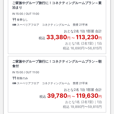
ご家族やグループ旅行に！コネクティングルームプラン～素
泊まり
IN
チェックイン
15:00
/ OUT
チェックアウト
11:00
食事なし
スーペリアフロア コネクティングルーム 禁煙
21平米
おとな
2
名
1
泊
1
部屋 合計
33,380
113,230
税込
円
〜
円
おとな1名 (
2
名1室)｜
1
泊
税込
16,690円〜56,615円
ご家族やグループ旅行に！コネクティングルームプラン～朝
食付
IN
チェックイン
15:00
/ OUT
チェックアウト
11:00
朝食のみ
スーペリアフロア コネクティングルーム 禁煙
21平米
おとな
2
名
1
泊
1
部屋 合計
39,780
119,630
税込
円
〜
円
おとな1名 (
2
名1室)｜
1
泊
税込
19,890円〜59,815円