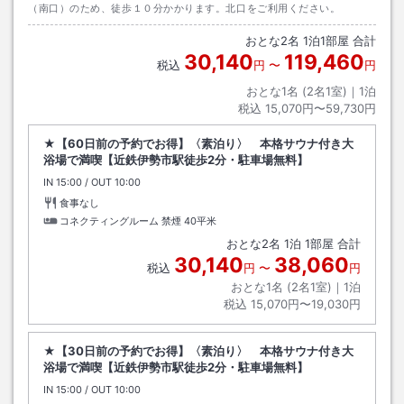
（南口）のため、徒歩１０分かかります。北口をご利用ください。
おとな
2
名
1
泊
1
部屋 合計
30,140
119,460
税込
円
〜
円
おとな1名 (
2
名1室)｜
1
泊
税込
15,070円〜59,730円
★【60日前の予約でお得】〈素泊り〉 本格サウナ付き大
浴場で満喫【近鉄伊勢市駅徒歩2分・駐車場無料】
IN
チェックイン
15:00
/ OUT
チェックアウト
10:00
食事なし
コネクティングルーム 禁煙
40平米
おとな
2
名
1
泊
1
部屋 合計
30,140
38,060
税込
円
〜
円
おとな1名 (
2
名1室)｜
1
泊
税込
15,070円〜19,030円
★【30日前の予約でお得】〈素泊り〉 本格サウナ付き大
浴場で満喫【近鉄伊勢市駅徒歩2分・駐車場無料】
IN
チェックイン
15:00
/ OUT
チェックアウト
10:00