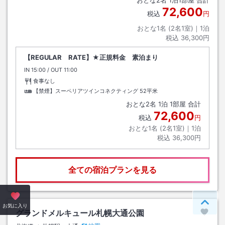
72,600
税込
円
おとな1名 (
2
名1室)｜
1
泊
税込
36,300円
【REGULAR RATE】★正規料金 素泊まり
IN
チェックイン
15:00
/ OUT
チェックアウト
11:00
食事なし
【禁煙】スーペリアツインコネクティング
52平米
おとな
2
名
1
泊
1
部屋 合計
72,600
税込
円
おとな1名 (
2
名1室)｜
1
泊
税込
36,300円
全ての宿泊プランを見る
ペー
お気に入り
グランドメルキュール札幌大通公園