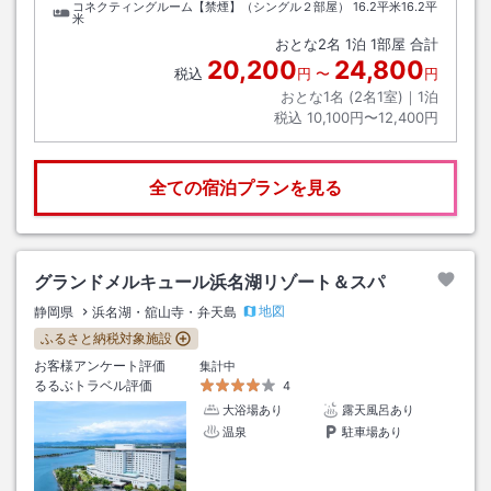
コネクティングルーム【禁煙】（シングル２部屋）
16.2平米16.2平
米
おとな
2
名
1
泊
1
部屋 合計
20,200
24,800
税込
円
〜
円
おとな1名 (
2
名1室)｜
1
泊
税込
10,100円〜12,400円
全ての宿泊プランを見る
グランドメルキュール浜名湖リゾート＆スパ
地図
静岡県
浜名湖・舘山寺・弁天島
ふるさと納税対象施設
お客様アンケート評価
集計中
るるぶトラベル評価
4
大浴場あり
露天風呂あり
温泉
駐車場あり