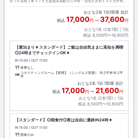
分ＪＲ高知下車→ＪＲ土賛線高知駅から中村・宿毛行き約１０５分中村駅
下車→徒歩約２０分またはタクシー約７分
おとな
2
名
1
泊
1
部屋 合計
17,000
37,600
税込
円
〜
円
おとな1名 (
2
名1室)｜
1
泊
税込
8,500円〜18,800円
【素泊まり★スタンダード】ご飯は自由気ままに高知を満喫
◎24時までチェックインOK★
IN
チェックイン
15:00
/ OUT
チェックアウト
11:00
食事なし
コネクティングルーム【禁煙】（シングル２部屋）
16.2平米16.2平
米
おとな
2
名
1
泊
1
部屋 合計
17,000
21,600
税込
円
〜
円
おとな1名 (
2
名1室)｜
1
泊
税込
8,500円〜10,800円
【スタンダード】◎朝食付◎夜は自由に最終IN24時★
IN
チェックイン
15:00
/ OUT
チェックアウト
11:00
朝食のみ