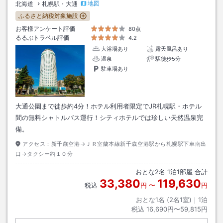
地図
北海道
札幌駅・大通
ふるさと納税対象施設
お客様アンケート評価
80点
るるぶトラベル評価
4.2
大浴場あり
露天風呂あり
温泉
駅徒歩5分
駐車場あり
大通公園まで徒歩約4分！ホテル利用者限定でJR札幌駅・ホテル
間の無料シャトルバス運行！シティホテルでは珍しい天然温泉完
備。
アクセス：
新千歳空港→ＪＲ室蘭本線新千歳空港駅から札幌駅下車南出
口→タクシー約１０分
おとな
2
名
1
泊
1
部屋 合計
33,380
119,630
税込
円
〜
円
おとな1名 (
2
名1室)｜
1
泊
税込
16,690円〜59,815円