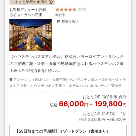
ふるさと納税対象施設
お客様アンケート評価
90点
るるぶトラベル評価
集計中
駐車場あり
【ハウステンボス直営ホテル】格式高いヨーロピアンクラシック
の世界観に花・音楽・食事の感動体験あふれるハウステンボス最
上級ホテル宿泊者専用クル…
アクセス：
（路線バス）長崎空港からハウステンボス・佐世保・佐々行
き約７０分～ハウステンボス下車→（ホテルバス）場内ホテル手荷物預か
り所前から約１０分～ホテルヨーロッパ下車
おとな
2
名
1
泊
1
部屋 合計
66,000
199,800
税込
円
〜
円
おとな1名 (
2
名1室)｜
1
泊
税込
33,000円〜99,900円
【55日前までの早期割】リゾートプラン（素泊まり）