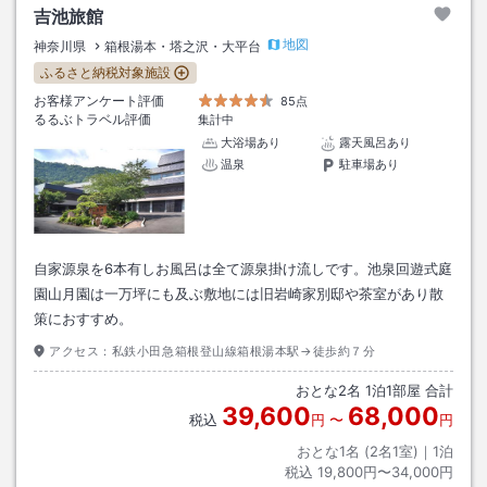
吉池旅館
地図
神奈川県
箱根湯本・塔之沢・大平台
ふるさと納税対象施設
お客様アンケート評価
85点
るるぶトラベル評価
集計中
大浴場あり
露天風呂あり
温泉
駐車場あり
自家源泉を6本有しお風呂は全て源泉掛け流しです。池泉回遊式庭
園山月園は一万坪にも及ぶ敷地には旧岩崎家別邸や茶室があり散
策におすすめ。
アクセス：
私鉄小田急箱根登山線箱根湯本駅→徒歩約７分
おとな
2
名
1
泊
1
部屋 合計
39,600
68,000
税込
円
〜
円
おとな1名 (
2
名1室)｜
1
泊
税込
19,800円〜34,000円