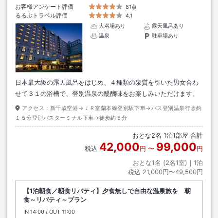
お客様アンケート評価
81点
るるぶトラベル評価
4.1
大浴場あり
露天風呂あり
温泉
駐車場あり
日本最大級の露天風呂をはじめ、４種類の泉質を引いた男女合わ
せて３１の浴槽で、登別温泉の醍醐味をお楽しみいただけます。
アクセス：
新千歳空港→ＪＲ室蘭本線登別駅下車→バス登別温泉行き約
１５分登別バスターミナル下車→徒歩約５分
おとな
2
名
1
泊
1
部屋 合計
42,000
99,000
税込
円
〜
円
おとな1名 (
2
名1室)｜
1
泊
税込
21,000円〜49,500円
【1泊朝食／朝食リバティ】夕食無しで自由な温泉旅を 朝
食～リバティ～プラン
IN
チェックイン
14:00
/ OUT
チェックアウト
11:00