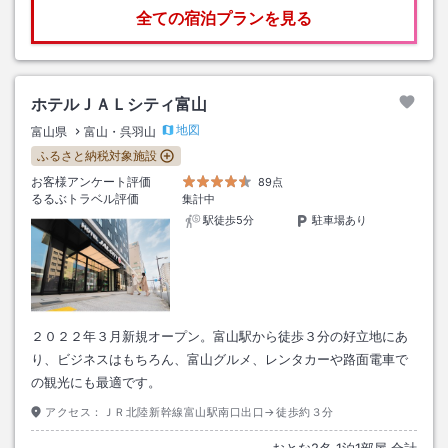
全ての宿泊プランを見る
ホテルＪＡＬシティ富山
地図
富山県
富山・呉羽山
ふるさと納税対象施設
お客様アンケート評価
89点
るるぶトラベル評価
集計中
駅徒歩5分
駐車場あり
２０２２年３月新規オープン。富山駅から徒歩３分の好立地にあ
り、ビジネスはもちろん、富山グルメ、レンタカーや路面電車で
の観光にも最適です。
アクセス：
ＪＲ北陸新幹線富山駅南口出口→徒歩約３分
おとな
2
名
1
泊
1
部屋 合計