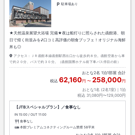
駐車場あり
★天然温泉展望大浴場 完備★夜は船灯りに照らされた函館港、朝
日で煌く街並みを♪口コミ高評価の朝食ブッフェ！オリジナル海鮮
丼も◎
アクセス：
ＪＲ函館本線函館駅西出口から徒歩約８分。函館空港から車
で約２０分、バスで約３０分。（函館国際ホテル前下車バス停目の前）
おとな
2
名
1
泊
1
部屋 合計
62,160
258,000
税込
円
〜
円
おとな1名 (
2
名1室)｜
1
泊
税込
31,080円〜129,000円
【JTBスペシャルプラン】／食事なし
IN
チェックイン
15:00
/ OUT
チェックアウト
11:00
食事なし
本館プレミアムコネクティングルーム禁煙
58平米
おとな
2
名
1
泊
1
部屋 合計