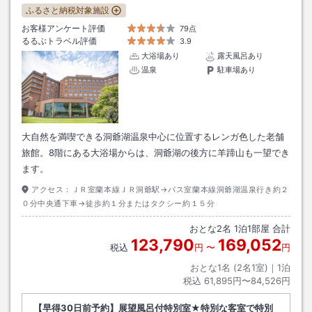
ふるさと納税対象施設
お客様アンケート評価
79点
るるぶトラベル評価
3.9
大浴場あり
露天風呂あり
温泉
駐車場あり
大自然を満喫できる洞爺湖温泉中心に位置するレンガ色した老舗
旅館。8階にある大浴場からは、洞爺湖の後方に羊蹄山も一望でき
ます。
アクセス：
ＪＲ室蘭本線ＪＲ洞爺駅→バス室蘭本線洞爺湖温泉行き約２
０分中央通下車→徒歩約１分またはタクシー約１５分
おとな
2
名
1
泊
1
部屋 合計
123,790
169,052
税込
円
〜
円
おとな1名 (
2
名1室)｜
1
泊
税込
61,895円〜84,526円
【早得30日前予約】展望風呂付特別室★特別な客室で特別