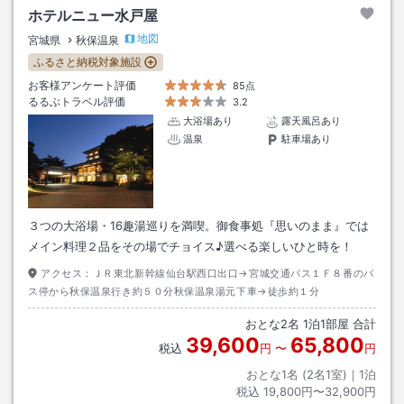
ホテルニュー水戸屋
地図
宮城県
秋保温泉
ふるさと納税対象施設
お客様アンケート評価
85点
るるぶトラベル評価
3.2
大浴場あり
露天風呂あり
温泉
駐車場あり
３つの大浴場・16趣湯巡りを満喫。御食事処『思いのまま』では
メイン料理２品をその場でチョイス♪選べる楽しいひと時を！
アクセス：
ＪＲ東北新幹線仙台駅西口出口→宮城交通バス１Ｆ８番のバ
ス停から秋保温泉行き約５０分秋保温泉湯元下車→徒歩約１分
おとな
2
名
1
泊
1
部屋 合計
39,600
65,800
税込
円
〜
円
おとな1名 (
2
名1室)｜
1
泊
税込
19,800円〜32,900円