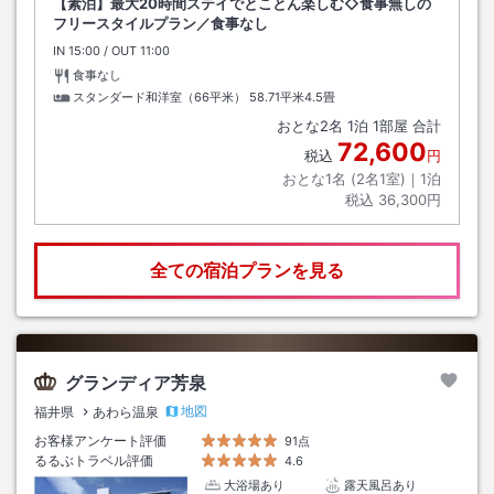
【素泊】最大20時間ステイでとことん楽しむ◇食事無しの
フリースタイルプラン／食事なし
IN
チェックイン
15:00
/ OUT
チェックアウト
11:00
食事なし
スタンダード和洋室（66平米）
58.71平米4.5畳
おとな
2
名
1
泊
1
部屋 合計
72,600
税込
円
おとな1名 (
2
名1室)｜
1
泊
税込
36,300円
全ての宿泊プランを見る
グランディア芳泉
地図
福井県
あわら温泉
お客様アンケート評価
91点
るるぶトラベル評価
4.6
大浴場あり
露天風呂あり