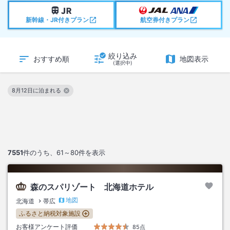
新幹線・JR付きプラン
航空券付きプラン
絞り込み
おすすめ順
地図表示
(選択中)
8月12日に泊まれる
この絞り込み条件を解除
7551
件のうち、
61～80
件を表示
森のスパリゾート 北海道ホテル
地図
北海道
帯広
ふるさと納税対象施設
お客様アンケート評価
85点