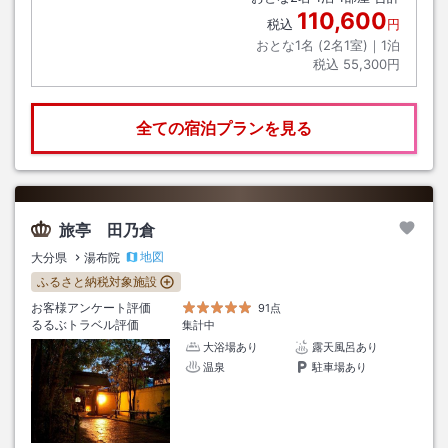
110,600
税込
円
おとな1名 (
2
名1室)｜
1
泊
税込
55,300円
全ての宿泊プランを見る
旅亭 田乃倉
地図
大分県
湯布院
ふるさと納税対象施設
お客様アンケート評価
91点
るるぶトラベル評価
集計中
大浴場あり
露天風呂あり
温泉
駐車場あり