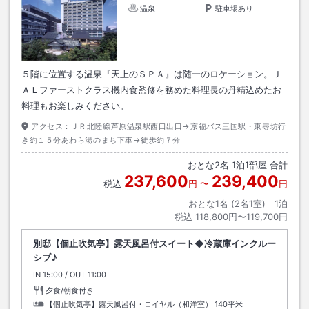
温泉
駐車場あり
５階に位置する温泉『天上のＳＰＡ』は随一のロケーション。Ｊ
ＡＬファーストクラス機内食監修を務めた料理長の丹精込めたお
料理もお楽しみください。
アクセス：
ＪＲ北陸線芦原温泉駅西口出口→京福バス三国駅・東尋坊行
き約１５分あわら湯のまち下車→徒歩約７分
おとな
2
名
1
泊
1
部屋 合計
237,600
239,400
税込
円
〜
円
おとな1名 (
2
名1室)｜
1
泊
税込
118,800円〜119,700円
別邸【個止吹気亭】露天風呂付スイート◆冷蔵庫インクルー
シブ♪
IN
チェックイン
15:00
/ OUT
チェックアウト
11:00
夕食/朝食付き
【個止吹気亭】露天風呂付・ロイヤル（和洋室）
140平米