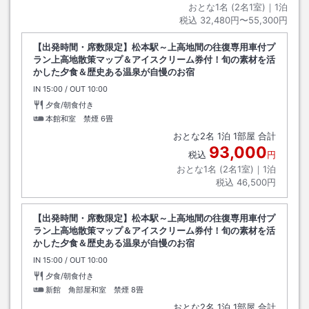
おとな1名 (
2
名1室)｜
1
泊
税込
32,480円〜55,300円
【出発時間・席数限定】松本駅～上高地間の往復専用車付プ
ラン上高地散策マップ＆アイスクリーム券付！旬の素材を活
かした夕食＆歴史ある温泉が自慢のお宿
IN
チェックイン
15:00
/ OUT
チェックアウト
10:00
夕食/朝食付き
本館和室 禁煙
6畳
おとな
2
名
1
泊
1
部屋 合計
93,000
税込
円
おとな1名 (
2
名1室)｜
1
泊
税込
46,500円
【出発時間・席数限定】松本駅～上高地間の往復専用車付プ
ラン上高地散策マップ＆アイスクリーム券付！旬の素材を活
かした夕食＆歴史ある温泉が自慢のお宿
IN
チェックイン
15:00
/ OUT
チェックアウト
10:00
夕食/朝食付き
新館 角部屋和室 禁煙
8畳
おとな
2
名
1
泊
1
部屋 合計