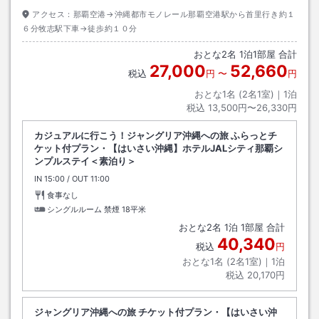
アクセス：
那覇空港→沖縄都市モノレール那覇空港駅から首里行き約１
６分牧志駅下車→徒歩約１０分
おとな
2
名
1
泊
1
部屋 合計
27,000
52,660
税込
円
〜
円
おとな1名 (
2
名1室)｜
1
泊
税込
13,500円〜26,330円
カジュアルに行こう！ジャングリア沖縄への旅 ふらっとチ
ケット付プラン・【はいさい沖縄】ホテルJALシティ那覇シ
ンプルステイ＜素泊り＞
IN
チェックイン
15:00
/ OUT
チェックアウト
11:00
食事なし
シングルルーム 禁煙
18平米
おとな
2
名
1
泊
1
部屋 合計
40,340
税込
円
おとな1名 (
2
名1室)｜
1
泊
税込
20,170円
ジャングリア沖縄への旅 チケット付プラン・【はいさい沖