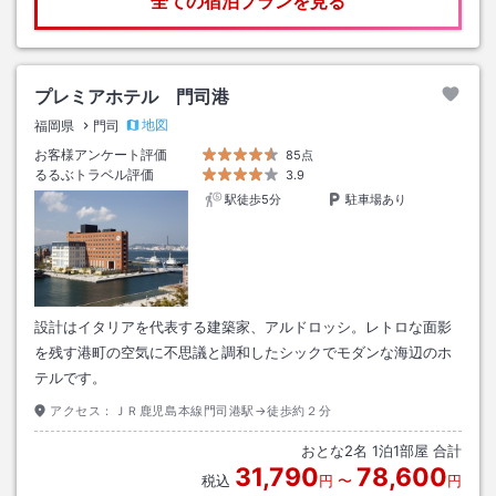
全ての宿泊プランを見る
プレミアホテル 門司港
地図
福岡県
門司
お客様アンケート評価
85点
るるぶトラベル評価
3.9
駅徒歩5分
駐車場あり
設計はイタリアを代表する建築家、アルドロッシ。レトロな面影
を残す港町の空気に不思議と調和したシックでモダンな海辺のホ
テルです。
アクセス：
ＪＲ鹿児島本線門司港駅→徒歩約２分
おとな
2
名
1
泊
1
部屋 合計
31,790
78,600
税込
円
〜
円