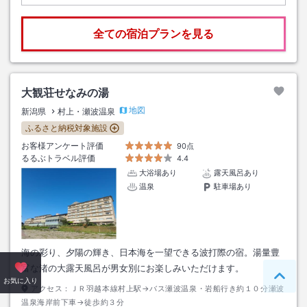
全ての宿泊プランを見る
大観荘せなみの湯
地図
新潟県
村上・瀬波温泉
ふるさと納税対象施設
お客様アンケート評価
90点
るるぶトラベル評価
4.4
大浴場あり
露天風呂あり
温泉
駐車場あり
海の彩り、夕陽の輝き、日本海を一望できる波打際の宿。湯量豊
富な渚の大露天風呂が男女別にお楽しみいただけます。
ペー
お気に入り
アクセス：
ＪＲ羽越本線村上駅→バス瀬波温泉・岩船行き約１０分瀬波
温泉海岸前下車→徒歩約３分