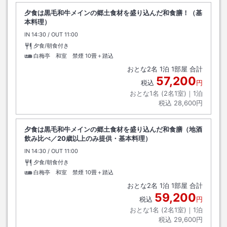
夕食は黒毛和牛メインの郷土食材を盛り込んだ和食膳！（基
本料理）
IN
チェックイン
14:30
/ OUT
チェックアウト
11:00
夕食/朝食付き
白梅亭 和室 禁煙
10畳＋踏込
おとな
2
名
1
泊
1
部屋 合計
57,200
税込
円
おとな1名 (
2
名1室)｜
1
泊
税込
28,600円
夕食は黒毛和牛メインの郷土食材を盛り込んだ和食膳（地酒
飲み比べ／20歳以上のみ提供・基本料理）
IN
チェックイン
14:30
/ OUT
チェックアウト
11:00
夕食/朝食付き
白梅亭 和室 禁煙
10畳＋踏込
おとな
2
名
1
泊
1
部屋 合計
59,200
税込
円
おとな1名 (
2
名1室)｜
1
泊
税込
29,600円