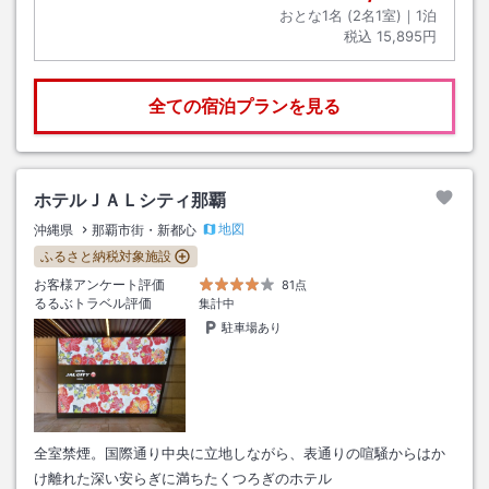
おとな1名 (
2
名1室)｜
1
泊
税込
15,895円
全ての宿泊プランを見る
ホテルＪＡＬシティ那覇
地図
沖縄県
那覇市街・新都心
ふるさと納税対象施設
お客様アンケート評価
81点
るるぶトラベル評価
集計中
駐車場あり
全室禁煙。国際通り中央に立地しながら、表通りの喧騒からはか
け離れた深い安らぎに満ちたくつろぎのホテル