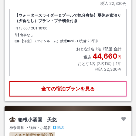
税込
22,330円
【ウォータースライダー＆プールで気分爽快】夏休み素泊り
（夕食なし）プラン・プチ朝食付き
IN
チェックイン
15:00
/ OUT
チェックアウト
10:00
食事なし
【洋室】（ツインルーム）禁煙■Wi－Fi完備
23平米
おとな
2
名
1
泊
1
部屋 合計
44,660
税込
円
おとな1名 (
2
名1室)｜
1
泊
税込
22,330円
全ての宿泊プランを見る
箱根小涌園 天悠
地図
神奈川県
強羅・小涌谷
ふるさと納税対象施設