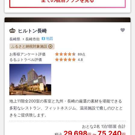
全ての宿泊プランを見る
ヒルトン長崎
地図
長崎県
長崎市街
ふるさと納税対象施設
お客様アンケート評価
89点
るるぶトラベル評価
4.8
地上11階全200室の客室と九州・長崎の厳選の素材を堪能できる
多彩なレストラン、フィットネスジム、温浴施設で癒しのひとと
きをご提供致します。
おとな
2
名
1
泊
1
部屋 合計
29,698
75,240
税込
円
〜
円