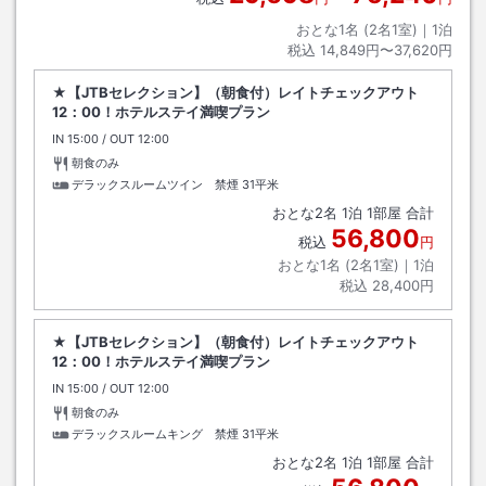
おとな1名 (
2
名1室)｜
1
泊
税込
14,849円〜37,620円
★【JTBセレクション】（朝食付）レイトチェックアウト
12：00！ホテルステイ満喫プラン
IN
チェックイン
15:00
/ OUT
チェックアウト
12:00
朝食のみ
デラックスルームツイン 禁煙
31平米
おとな
2
名
1
泊
1
部屋 合計
56,800
税込
円
おとな1名 (
2
名1室)｜
1
泊
税込
28,400円
★【JTBセレクション】（朝食付）レイトチェックアウト
12：00！ホテルステイ満喫プラン
IN
チェックイン
15:00
/ OUT
チェックアウト
12:00
朝食のみ
デラックスルームキング 禁煙
31平米
おとな
2
名
1
泊
1
部屋 合計