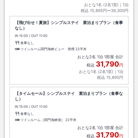
おとな1名 (
2
名1室)｜
1
泊
税込
15,895円〜39,300円
【飛び出せ！夏旅】シンプルステイ 素泊まりプラン（食事
なし）
IN
チェックイン
15:00
/ OUT
チェックアウト
11:00
食事なし
ツインルーム関門海峡ビュー 禁煙
22平米
おとな
2
名
1
泊
1
部屋 合計
31,790
税込
円
おとな1名 (
2
名1室)｜
1
泊
税込
15,895円
【タイムセール】シンプルステイ 素泊まりプラン（食事な
し）
IN
チェックイン
15:00
/ OUT
チェックアウト
11:00
食事なし
ツインルーム（関門海峡側）
22平米
おとな
2
名
1
泊
1
部屋 合計
31,790
税込
円