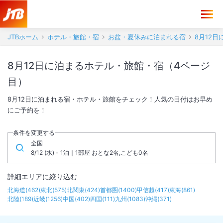
JTBホーム
ホテル・旅館・宿
お盆・夏休みに泊まれる宿
8月12
8月12日に泊まるホテル・旅館・宿（4ページ
目）
8月12日に泊まれる宿・ホテル・旅館をチェック！人気の日付はお早め
にご予約を！
条件を変更する
全国
8/12 (水) - 1泊｜1部屋 おとな2名,こども0名
詳細エリアに絞り込む
北海道
(
462
)
東北
(
575
)
北関東
(
424
)
首都圏
(
1400
)
甲信越
(
417
)
東海
(
861
)
北陸
(
189
)
近畿
(
1256
)
中国
(
402
)
四国
(
111
)
九州
(
1083
)
沖縄
(
371
)