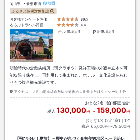
地図
岡山県
倉敷市街
ふるさと納税対象施設
お客様アンケート評価
86点
るるぶトラベル評価
4.4
大浴場あり
駐車場あり
明治時代の倉敷紡績所（現クラボウ）発祥工場の外観や立木を可
能な限り保存し、再利用して生まれた、ホテル・文化施設をあわ
せもつ複合観光施設です。
アクセス：
ＪＲ山陽本線倉敷駅→徒歩約１５分またはタクシー約５分
おとな
2
名
1
泊
1
部屋 合計
130,000
159,000
税込
円
〜
円
おとな1名 (
2
名1室)｜
1
泊
税込
65,000円〜79,500円
【飛び出せ！夏旅】～歴史が息づく倉敷美観地区へ～明治レ