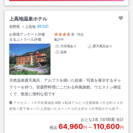
上高地温泉ホテル
地図
長野県
上高地
お客様アンケート評価
79点
るるぶトラベル評価
集計中
大浴場あり
露天風呂あり
温泉
天然温泉露天風呂、アルプスを描いた絵画・写真を展示するギャ
ラリーを持つ。安曇野料理にこだわる和風旅館。ウエストン碑近
くで、散策に便利な宿です
アクセス：
ＪＲ中央東線松本駅→私鉄アルピコ交通新島々行き約３０分
新島々駅下車→バス上高地バスターミナル行き約６３分帝国ホテル前下車
→徒歩約１０分
おとな
2
名
1
泊
1
部屋 合計
64,960
110,600
税込
円
〜
円