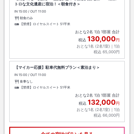
トロな文化遺産に宿泊！＜朝食付き＞
IN
チェックイン
15:00
/ OUT
チェックアウト
11:00
朝食のみ
【禁煙】ロイヤルスイート
51平米
おとな
2
名
1
泊
1
部屋 合計
130,000
税込
円
おとな1名 (
2
名1室)｜
1
泊
税込
65,000円
【マイカー応援】駐車代無料プラン＜素泊まり＞
IN
チェックイン
15:00
/ OUT
チェックアウト
11:00
食事なし
【禁煙】ロイヤルスイート
51平米
おとな
2
名
1
泊
1
部屋 合計
132,000
税込
円
おとな1名 (
2
名1室)｜
1
泊
税込
66,000円