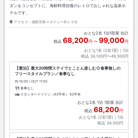
ダンをコンセプトに、海鮮料理自慢のレトロでおしゃれな温泉ホ
テルです。
アクセス：
函館空港→タクシー約１０分
おとな
2
名
1
泊
1
部屋 合計
68,200
99,000
税込
円
〜
円
おとな1名 (
2
名1室)｜
1
泊
税込
34,100円〜49,500円
【素泊】最大20時間ステイでとことん楽しむ◇食事無しの
フリースタイルプラン／食事なし
IN
チェックイン
15:00
/ OUT
チェックアウト
11:00
食事なし
スタンダードツイン（63平米）
63平米
おとな
2
名
1
泊
1
部屋 合計
68,200
税込
円
おとな1名 (
2
名1室)｜
1
泊
税込
34,100円