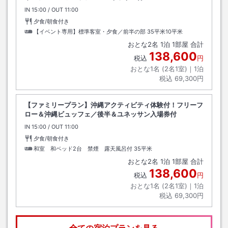
IN
チェックイン
15:00
/ OUT
チェックアウト
11:00
夕食/朝食付き
【イベント専用】標準客室・夕食／前半の部
35平米10平米
おとな
2
名
1
泊
1
部屋 合計
138,600
税込
円
おとな1名 (
2
名1室)｜
1
泊
税込
69,300円
【ファミリープラン】沖縄アクティビティ体験付！フリーフ
ロー＆沖縄ビュッフェ／後半＆ユネッサン入場券付
IN
チェックイン
15:00
/ OUT
チェックアウト
11:00
夕食/朝食付き
和室 和ベッド2台 禁煙 露天風呂付
35平米
おとな
2
名
1
泊
1
部屋 合計
138,600
税込
円
おとな1名 (
2
名1室)｜
1
泊
税込
69,300円