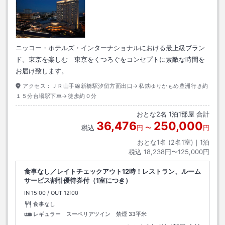
ニッコー・ホテルズ・インターナショナルにおける最上級ブラン
ド。東京を楽しむ 東京をくつろぐをコンセプトに素敵な時間を
お届け致します。
アクセス：
ＪＲ山手線新橋駅汐留方面出口→私鉄ゆりかもめ豊洲行き約
１５分台場駅下車→徒歩約０分
おとな
2
名
1
泊
1
部屋 合計
36,476
250,000
税込
円
〜
円
おとな1名 (
2
名1室)｜
1
泊
税込
18,238円〜125,000円
食事なし／レイトチェックアウト12時！レストラン、ルーム
サービス割引優待券付（1室につき）
IN
チェックイン
15:00
/ OUT
チェックアウト
12:00
食事なし
レギュラー スーペリアツイン 禁煙
33平米