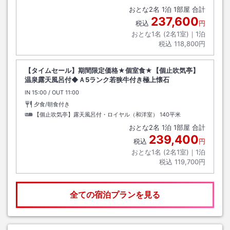
おとな
2
名
1
泊
1
部屋 合計
237,600
税込
円
おとな1名 (
2
名1室)｜
1
泊
税込
118,800円
【タイムセール】期間限定価格★個室食★【個止吹気亭】
温泉露天風呂付◆Ａ5ランク若狭牛付き極上懐石
IN
チェックイン
15:00
/ OUT
チェックアウト
11:00
夕食/朝食付き
【個止吹気亭】露天風呂付・ロイヤル（和洋室）
140平米
おとな
2
名
1
泊
1
部屋 合計
239,400
税込
円
おとな1名 (
2
名1室)｜
1
泊
税込
119,700円
全ての宿泊プランを見る