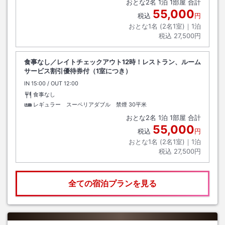
おとな
2
名
1
泊
1
部屋 合計
55,000
税込
円
おとな1名 (
2
名1室)｜
1
泊
税込
27,500円
食事なし／レイトチェックアウト12時！レストラン、ルーム
サービス割引優待券付（1室につき）
IN
チェックイン
15:00
/ OUT
チェックアウト
12:00
食事なし
レギュラー スーペリアダブル 禁煙
30平米
おとな
2
名
1
泊
1
部屋 合計
55,000
税込
円
おとな1名 (
2
名1室)｜
1
泊
税込
27,500円
全ての宿泊プランを見る