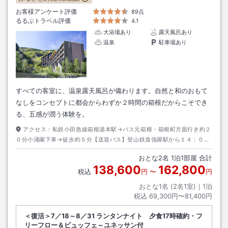
お客様アンケート評価
89点
るるぶトラベル評価
4.1
大浴場あり
露天風呂あり
温泉
駐車場あり
すべての客室に、温泉露天風呂が備わります。自然と和のおもて
なしをコンセプトに都会からわずか２時間の箱根だからこそでき
る、五感が潤う体験を。
アクセス：
私鉄小田急線箱根湯本駅→バス元箱根・箱根町方面行き約２
０分小涌園下車→徒歩約５分【送迎バス】登山鉄道強羅駅から１４：００
～１６：４０まで２０分間隔で巡回シャトルバスあり（予約不要）
おとな
2
名
1
泊
1
部屋 合計
138,600
162,800
税込
円
〜
円
おとな1名 (
2
名1室)｜
1
泊
税込
69,300円〜81,400円
＜復活＞7／18～8／31 ランタンナイト 夕食17時確約・フ
リーフロー＆ビュッフェ～ユネッサン付