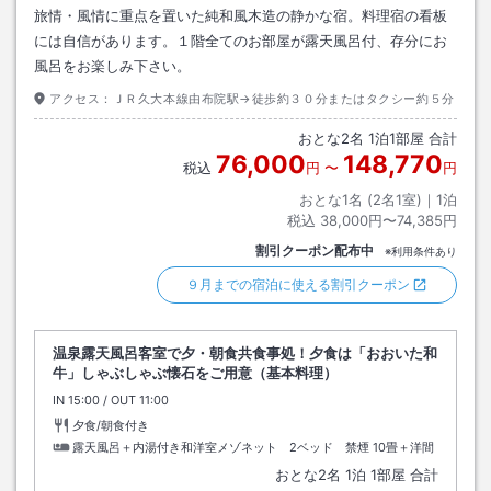
旅情・風情に重点を置いた純和風木造の静かな宿。料理宿の看板
には自信があります。１階全てのお部屋が露天風呂付、存分にお
風呂をお楽しみ下さい。
アクセス：
ＪＲ久大本線由布院駅→徒歩約３０分またはタクシー約５分
おとな
2
名
1
泊
1
部屋 合計
76,000
148,770
税込
円
〜
円
おとな1名 (
2
名1室)｜
1
泊
税込
38,000円〜74,385円
割引クーポン配布中
※利用条件あり
９月までの宿泊に使える割引クーポン
温泉露天風呂客室で夕・朝食共食事処！夕食は「おおいた和
牛」しゃぶしゃぶ懐石をご用意（基本料理）
IN
チェックイン
15:00
/ OUT
チェックアウト
11:00
夕食/朝食付き
露天風呂＋内湯付き和洋室メゾネット 2ベッド 禁煙
10畳＋洋間
おとな
2
名
1
泊
1
部屋 合計