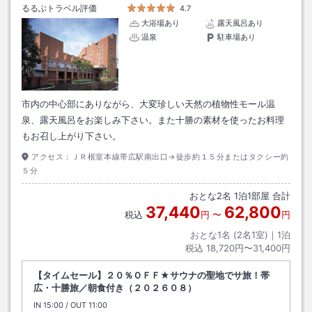
るるぶトラベル評価
4.7
大浴場あり
露天風呂あり
温泉
駐車場あり
市内の中心部にありながら、大変珍しい天然の植物性モール温
泉、露天風呂をお楽しみ下さい。また十勝の素材を使ったお料理
もお召し上がり下さい。
アクセス：
ＪＲ根室本線帯広駅南出口→徒歩約１５分またはタクシー約
５分
おとな
2
名
1
泊
1
部屋 合計
37,440
62,800
税込
円
〜
円
おとな1名 (
2
名1室)｜
1
泊
税込
18,720円〜31,400円
【タイムセール】２０％ＯＦＦ★サウナの聖地でサ旅！帯
広・十勝旅／朝食付き（２０２６０８）
IN
チェックイン
15:00
/ OUT
チェックアウト
11:00