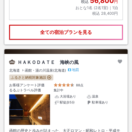
56,800
税込
円
おとな1名 (
2
名1室)｜
1
泊
税込
28,400円
全ての宿泊プランを見る
ＨＡＫＯＤＡＴＥ 海峡の風
地図
北海道
函館・湯の川温泉(北海道)
ふるさと納税対象施設
お客様アンケート評価
88点
るるぶトラベル評価
集計中
大浴場あり
温泉
駅徒歩5分
駐車場あり
函館の歴史と歩みが詰まった、大正ロマン・昭和レトロ・平成モ