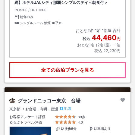
縄】ホテルJALシティ那覇シンプルステイ＜朝食付＞
IN
チェックイン
15:00
/ OUT
チェックアウト
11:00
朝食のみ
シングルルーム 禁煙
18平米
おとな
2
名
1
泊
1
部屋 合計
44,460
税込
円
おとな1名 (
2
名1室)｜
1
泊
税込
22,230円
全ての宿泊プランを見る
グランドニッコー東京 台場
地図
東京都
お台場・有明・豊洲
お客様アンケート評価
89点
るるぶトラベル評価
4.6
駅徒歩5分
駐車場あり