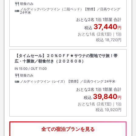
朝食のみ
ノルディックバンクツイン（二段ベッド）【禁煙】／日高ウイング
24平米
おとな
2
名
1
泊
1
部屋 合計
37,440
税込
円
おとな1名 (
2
名1室)｜
1
泊
税込
18,720円
【タイムセール】２０％ＯＦＦ★サウナの聖地でサ旅！帯
広・十勝旅／朝食付き（２０２６０８）
IN
チェックイン
15:00
/ OUT
チェックアウト
11:00
朝食のみ
ノルディックツイン（レイズ）【禁煙】／日高ウイング
24平米
おとな
2
名
1
泊
1
部屋 合計
39,840
税込
円
おとな1名 (
2
名1室)｜
1
泊
税込
19,920円
全ての宿泊プランを見る