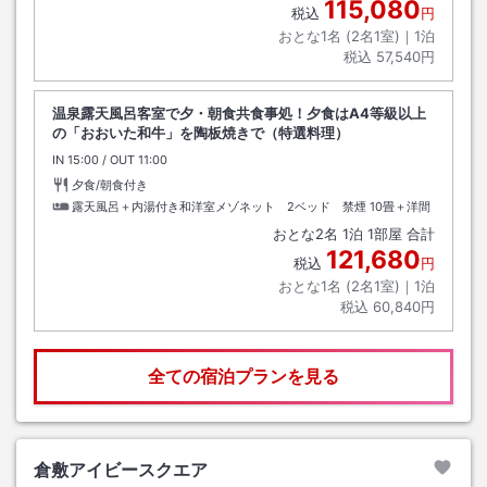
115,080
税込
円
おとな1名 (
2
名1室)｜
1
泊
税込
57,540円
温泉露天風呂客室で夕・朝食共食事処！夕食はA4等級以上
の「おおいた和牛」を陶板焼きで（特選料理）
IN
チェックイン
15:00
/ OUT
チェックアウト
11:00
夕食/朝食付き
露天風呂＋内湯付き和洋室メゾネット 2ベッド 禁煙
10畳＋洋間
おとな
2
名
1
泊
1
部屋 合計
121,680
税込
円
おとな1名 (
2
名1室)｜
1
泊
税込
60,840円
全ての宿泊プランを見る
倉敷アイビースクエア