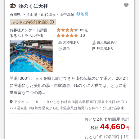
ゆのくに天祥
地図
石川県
片山津・山代温泉・山中温泉
ふるさと納税対象施設
お客様アンケート評価
89点
るるぶトラベル評価
4.8
大浴場あり
露天風呂あり
温泉
駐車場あり
開湯1300年、人々を癒し続けてきた山代伝統のいで湯と、2012年
に開湯にした美肌の湯・自家源泉。ゆのくに天祥では、ともに湯
量豊富な二つの源…
アクセス：
ＪＲ・ＩＲいしかわ鉄道加賀温泉駅南口(温泉中央口)出口→
バス温泉山中線加賀温泉から山中温泉又は栢野行き約１１分山代温泉東口
下車→徒歩約１分
おとな
2
名
1
泊
1
部屋 合計
44,660
税込
円
おとな1名 (
2
名1室)｜
1
泊