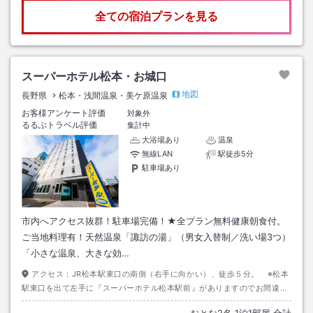
全ての宿泊プランを見る
スーパーホテル松本・お城口
地図
長野県
松本・浅間温泉・美ケ原温泉
お客様アンケート評価
対象外
るるぶトラベル評価
集計中
大浴場あり
温泉
無線LAN
駅徒歩5分
駐車場あり
市内へアクセス抜群！駐車場完備！★全プラン無料健康朝食付。
ご当地料理有！天然温泉「諏訪の湯」（男女入替制／洗い場3つ）
「小さな温泉、大きな効…
アクセス：
JR松本駅東口の南側（右手に向かい）、徒歩５分。 ※松本
駅東口を出て左手に『スーパーホテル松本駅前』がありますのでお間違い
ないようにお願いします。
おとな
2
名
1
泊
1
部屋 合計