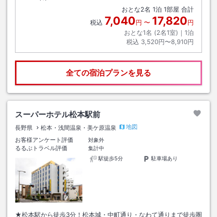
おとな
2
名
1
泊
1
部屋 合計
7,040
17,820
税込
円
〜
円
おとな1名 (
2
名1室)｜
1
泊
税込
3,520円〜8,910円
全ての宿泊プランを見る
スーパーホテル松本駅前
地図
長野県
松本・浅間温泉・美ケ原温泉
お客様アンケート評価
対象外
るるぶトラベル評価
集計中
駅徒歩5分
駐車場あり
★松本駅から徒歩3分！松本城・中町通り・なわて通りまで徒歩圏