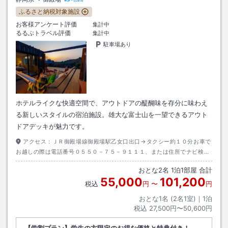
ふるさと納税対象施設
お客様アンケート評価
集計中
るるぶトラベル評価
集計中
駐車場あり
ホテルライクな快適空間で、アウトドアの醍醐味を存分に味わえ
る新しいスタイルの宿泊施設。雄大な富士山を一望できるアウト
ドアデッキが魅力です。
アクセス：
ＪＲ御殿場線御殿場駅乙女口出口→タクシー約１０分お車で
お越しの際は電話番号０５５０－７５－９１１１、または住所でナビ検索
いただきますようお願いします。
おとな
2
名
1
泊
1
部屋 合計
55,000
101,200
税込
円
〜
円
おとな1名 (
2
名1室)｜
1
泊
税込
27,500円〜50,600円