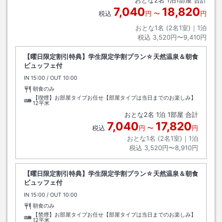
7,040
18,820
税込
円
〜
円
おとな1名 (
2
名1室)｜
1
泊
税込
3,520円〜9,410円
【曜日限定割引特典】学生限定学割プラン☆天然温泉＆朝食
ビュッフェ付
IN
チェックイン
15:00
/ OUT
チェックアウト
10:00
朝食のみ
【喫煙】お部屋タイプお任せ【部屋タイプは当日までのお楽しみ】
12平米
おとな
2
名
1
泊
1
部屋 合計
7,040
17,820
税込
円
〜
円
おとな1名 (
2
名1室)｜
1
泊
税込
3,520円〜8,910円
【曜日限定割引特典】学生限定学割プラン☆天然温泉＆朝食
ビュッフェ付
IN
チェックイン
15:00
/ OUT
チェックアウト
10:00
朝食のみ
【禁煙】お部屋タイプお任せ【部屋タイプは当日までのお楽しみ】
12平米