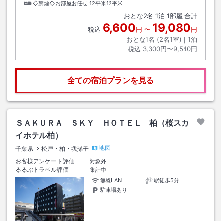
◇禁煙◇お部屋お任せ
12平米12平米
おとな
2
名
1
泊
1
部屋 合計
6,600
19,080
税込
円
〜
円
おとな1名 (
2
名1室)｜
1
泊
税込
3,300円〜9,540円
全ての宿泊プランを見る
ＳＡＫＵＲＡ ＳＫＹ ＨＯＴＥＬ 柏（桜スカ
イホテル柏）
地図
千葉県
松戸・柏・我孫子
お客様アンケート評価
対象外
るるぶトラベル評価
集計中
無線LAN
駅徒歩5分
駐車場あり