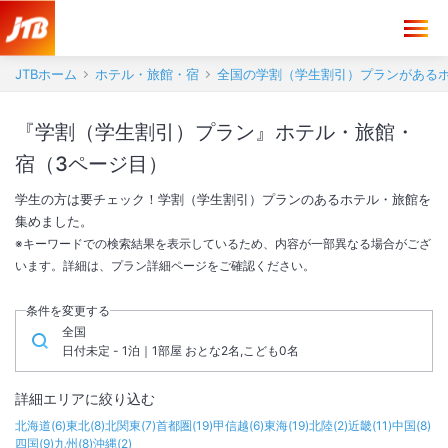
JTBホーム
ホテル・旅館・宿
全国の学割（学生割引）プランがある
『学割（学生割引）プラン』ホテル・旅館・
宿（3ページ目）
学生の方は要チェック！学割（学生割引）プランのあるホテル・旅館を
集めました。
※キーワードでの検索結果を表示しているため、内容が一部異なる場合がござ
います。詳細は、プラン詳細ページをご確認ください。
条件を変更する
全国
日付未定 - 1泊｜1部屋 おとな2名,こども0名
詳細エリアに絞り込む
北海道
(
6
)
東北
(
8
)
北関東
(
7
)
首都圏
(
19
)
甲信越
(
6
)
東海
(
19
)
北陸
(
2
)
近畿
(
11
)
中国
(
8
)
四国
(
9
)
九州
(
8
)
沖縄
(
2
)