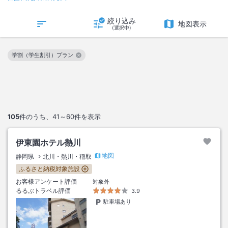
絞り込み
地図表示
(選択中)
学割（学生割引）プラン
この絞り込み条件を解除
105
件のうち、
41～60
件を表示
伊東園ホテル熱川
地図
静岡県
北川・熱川・稲取
ふるさと納税対象施設
お客様アンケート評価
対象外
るるぶトラベル評価
3.9
駐車場あり