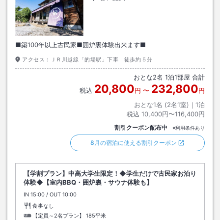
■築100年以上古民家■囲炉裏体験出来ます■
アクセス：
ＪＲ川越線「的場駅」下車 徒歩約５分
おとな
2
名
1
泊
1
部屋 合計
20,800
232,800
税込
円
〜
円
おとな1名 (
2
名1室)｜
1
泊
税込
10,400円〜116,400円
割引クーポン配布中
※利用条件あり
8月の宿泊に使える割引クーポン
【学割プラン】中高大学生限定！◆学生だけで古民家お泊り
体験◆【室内BBQ・囲炉裏・サウナ体験も】
IN
チェックイン
15:00
/ OUT
チェックアウト
10:00
食事なし
【定員～2名プラン】
185平米