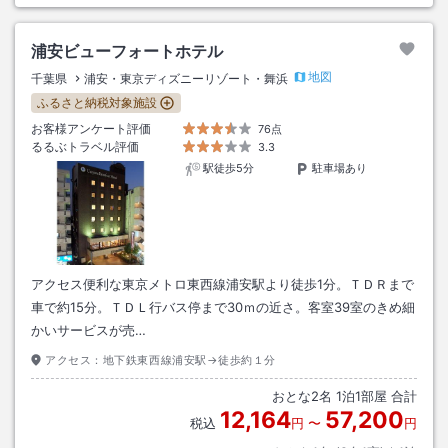
浦安ビューフォートホテル
地図
千葉県
浦安・東京ディズニーリゾート・舞浜
ふるさと納税対象施設
お客様アンケート評価
76点
るるぶトラベル評価
3.3
駅徒歩5分
駐車場あり
アクセス便利な東京メトロ東西線浦安駅より徒歩1分。ＴＤＲまで
車で約15分。ＴＤＬ行バス停まで30ｍの近さ。客室39室のきめ細
かいサービスが売…
アクセス：
地下鉄東西線浦安駅→徒歩約１分
おとな
2
名
1
泊
1
部屋 合計
12,164
57,200
税込
円
〜
円