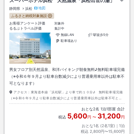
スーパーホテル浜松 天然温泉「浜松出世の湯」
地図
静岡県
浜松
ふるさと納税対象施設
お客様アンケート評価
対象外
るるぶトラベル評価
集計中
無線LAN
駅徒歩5分
駐車場あり
男女フロア別天然温泉、和洋バイキング朝食無料♪無料駐車場完備
（※令和６年９月より駐車台数減少により普通乗用車以外は駐車不
可となります）
アクセス：
東海道本線「浜松駅」より車で約１０分♪ 無料駐車場完備
（※令和６年９月より駐車台数減少により普通乗用車以外は駐車不可とな
ります）
おとな
2
名
1
泊
1
部屋 合計
5,600
31,200
税込
円
〜
円
おとな1名 (
2
名1室)｜
1
泊
税込
2,800円〜15,600円