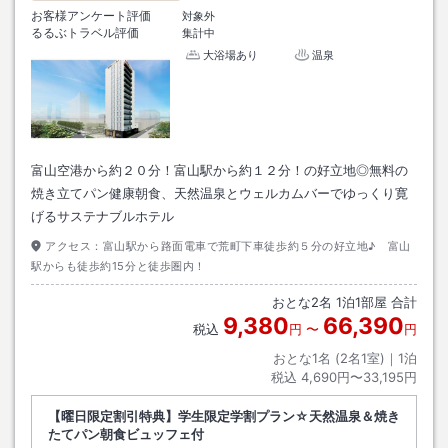
お客様アンケート評価
対象外
るるぶトラベル評価
集計中
大浴場あり
温泉
富山空港から約２０分！富山駅から約１２分！の好立地◎無料の
焼き立てパン健康朝食、天然温泉とウェルカムバーでゆっくり寛
げるサステナブルホテル
アクセス：
富山駅から路面電車で荒町下車徒歩約５分の好立地♪ 富山
駅からも徒歩約15分と徒歩圏内！
おとな
2
名
1
泊
1
部屋 合計
9,380
66,390
税込
円
〜
円
おとな1名 (
2
名1室)｜
1
泊
税込
4,690円〜33,195円
【曜日限定割引特典】学生限定学割プラン☆天然温泉＆焼き
たてパン朝食ビュッフェ付