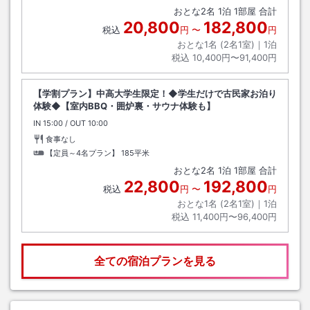
おとな
2
名
1
泊
1
部屋 合計
20,800
182,800
税込
円
〜
円
おとな1名 (
2
名1室)｜
1
泊
税込
10,400円〜91,400円
【学割プラン】中高大学生限定！◆学生だけで古民家お泊り
体験◆【室内BBQ・囲炉裏・サウナ体験も】
IN
チェックイン
15:00
/ OUT
チェックアウト
10:00
食事なし
【定員～4名プラン】
185平米
おとな
2
名
1
泊
1
部屋 合計
22,800
192,800
税込
円
〜
円
おとな1名 (
2
名1室)｜
1
泊
税込
11,400円〜96,400円
全ての宿泊プランを見る