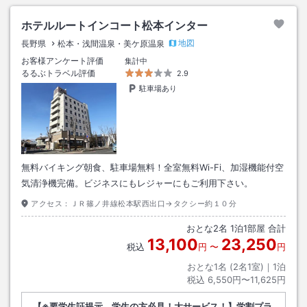
ホテルルートインコート松本インター
地図
長野県
松本・浅間温泉・美ケ原温泉
お客様アンケート評価
集計中
るるぶトラベル評価
2.9
駐車場あり
無料バイキング朝食、駐車場無料！全室無料Wi-Fi、加湿機能付空
気清浄機完備。ビジネスにもレジャーにもご利用下さい。
アクセス：
ＪＲ篠ノ井線松本駅西出口→タクシー約１０分
おとな
2
名
1
泊
1
部屋 合計
13,100
23,250
税込
円
〜
円
おとな1名 (
2
名1室)｜
1
泊
税込
6,550円〜11,625円
【※要学生証提示 学生の方必見！大サービス！】学割プラ