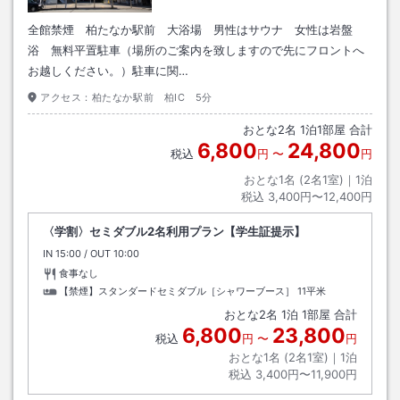
全館禁煙 柏たなか駅前 大浴場 男性はサウナ 女性は岩盤
浴 無料平置駐車（場所のご案内を致しますので先にフロントへ
お越しください。）駐車に関…
アクセス：
柏たなか駅前 柏IC 5分
おとな
2
名
1
泊
1
部屋 合計
6,800
24,800
税込
円
〜
円
おとな1名 (
2
名1室)｜
1
泊
税込
3,400円〜12,400円
〈学割〉セミダブル2名利用プラン【学生証提示】
IN
チェックイン
15:00
/ OUT
チェックアウト
10:00
食事なし
【禁煙】スタンダードセミダブル［シャワーブース］
11平米
おとな
2
名
1
泊
1
部屋 合計
6,800
23,800
税込
円
〜
円
おとな1名 (
2
名1室)｜
1
泊
税込
3,400円〜11,900円