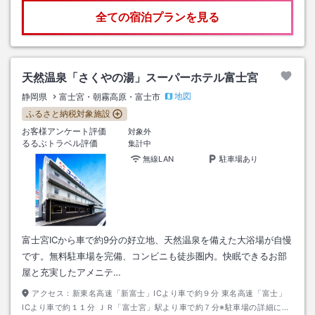
全ての宿泊プランを見る
天然温泉「さくやの湯」スーパーホテル富士宮
地図
静岡県
富士宮・朝霧高原・富士市
ふるさと納税対象施設
お客様アンケート評価
対象外
るるぶトラベル評価
集計中
無線LAN
駐車場あり
富士宮ICから車で約9分の好立地、天然温泉を備えた大浴場が自慢
です。無料駐車場を完備、コンビニも徒歩圏内。快眠できるお部
屋と充実したアメニテ…
アクセス：
新東名高速「新富士」ICより車で約９分 東名高速「富士」
ICより車で約１１分 ＪＲ「富士宮」駅より車で約７分※駐車場の詳細につ