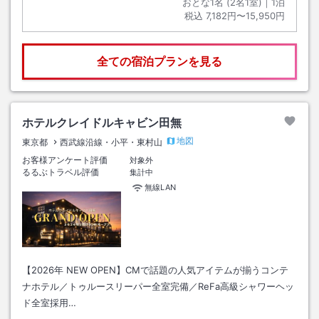
おとな1名 (
2
名1室)｜
1
泊
税込
7,182円〜15,950円
全ての宿泊プランを見る
ホテルクレイドルキャビン田無
地図
東京都
西武線沿線・小平・東村山
お客様アンケート評価
対象外
るるぶトラベル評価
集計中
無線LAN
【2026年 NEW OPEN】CMで話題の人気アイテムが揃うコンテ
ナホテル／トゥルースリーパー全室完備／ReFa高級シャワーヘッ
ド全室採用…