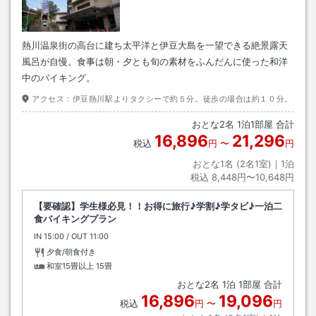
熱川温泉街の高台に建ち太平洋と伊豆大島を一望できる絶景露天
風呂が自慢。食事は朝・夕とも旬の素材をふんだんに使った和洋
中のバイキング。
アクセス：
伊豆熱川駅よりタクシーで約５分。徒歩の場合は約１０分。
おとな
2
名
1
泊
1
部屋 合計
16,896
21,296
税込
円
〜
円
おとな1名 (
2
名1室)｜
1
泊
税込
8,448円〜10,648円
【要確認】学生様必見！！お得に旅行♪学割♪学タビ♪一泊二
食バイキングプラン
IN
チェックイン
15:00
/ OUT
チェックアウト
11:00
夕食/朝食付き
和室15畳以上
15畳
おとな
2
名
1
泊
1
部屋 合計
16,896
19,096
税込
円
〜
円