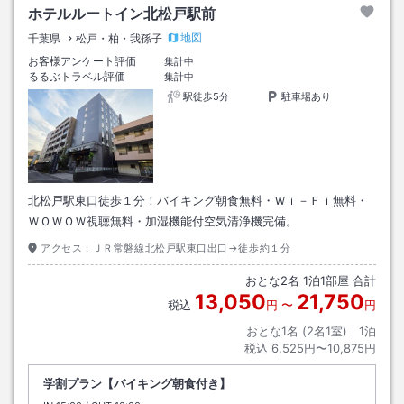
ホテルルートイン北松戸駅前
地図
千葉県
松戸・柏・我孫子
お客様アンケート評価
集計中
るるぶトラベル評価
集計中
駅徒歩5分
駐車場あり
北松戸駅東口徒歩１分！バイキング朝食無料・Ｗｉ－Ｆｉ無料・
ＷＯＷＯＷ視聴無料・加湿機能付空気清浄機完備。
アクセス：
ＪＲ常磐線北松戸駅東口出口→徒歩約１分
おとな
2
名
1
泊
1
部屋 合計
13,050
21,750
税込
円
〜
円
おとな1名 (
2
名1室)｜
1
泊
税込
6,525円〜10,875円
学割プラン【バイキング朝食付き】