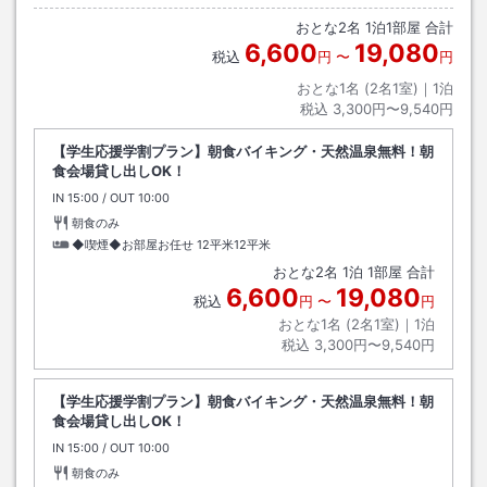
いては、フォトギャラリーの地図をご確認下さい。
おとな
2
名
1
泊
1
部屋 合計
6,600
19,080
税込
円
〜
円
おとな1名 (
2
名1室)｜
1
泊
税込
3,300円〜9,540円
【学生応援学割プラン】朝食バイキング・天然温泉無料！朝
食会場貸し出しOK！
IN
チェックイン
15:00
/ OUT
チェックアウト
10:00
朝食のみ
◆喫煙◆お部屋お任せ
12平米12平米
おとな
2
名
1
泊
1
部屋 合計
6,600
19,080
税込
円
〜
円
おとな1名 (
2
名1室)｜
1
泊
税込
3,300円〜9,540円
【学生応援学割プラン】朝食バイキング・天然温泉無料！朝
食会場貸し出しOK！
IN
チェックイン
15:00
/ OUT
チェックアウト
10:00
朝食のみ