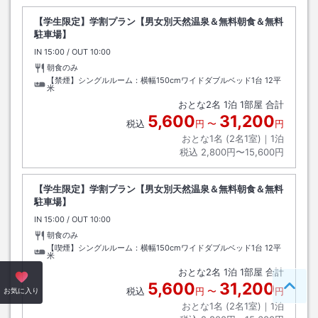
【学生限定】学割プラン【男女別天然温泉＆無料朝食＆無料
駐車場】
IN
チェックイン
15:00
/ OUT
チェックアウト
10:00
朝食のみ
【禁煙】シングルルーム：横幅150cmワイドダブルベッド1台
12平
米
おとな
2
名
1
泊
1
部屋 合計
5,600
31,200
税込
円
〜
円
おとな1名 (
2
名1室)｜
1
泊
税込
2,800円〜15,600円
【学生限定】学割プラン【男女別天然温泉＆無料朝食＆無料
駐車場】
IN
チェックイン
15:00
/ OUT
チェックアウト
10:00
朝食のみ
【喫煙】シングルルーム：横幅150cmワイドダブルベッド1台
12平
米
おとな
2
名
1
泊
1
部屋 合計
5,600
31,200
税込
円
〜
円
ペー
お気に入り
おとな1名 (
2
名1室)｜
1
泊