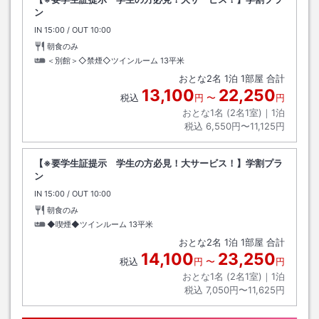
ン
IN
チェックイン
15:00
/ OUT
チェックアウト
10:00
朝食のみ
＜別館＞◇禁煙◇ツインルーム
13平米
おとな
2
名
1
泊
1
部屋 合計
13,100
22,250
税込
円
〜
円
おとな1名 (
2
名1室)｜
1
泊
税込
6,550円〜11,125円
【※要学生証提示 学生の方必見！大サービス！】学割プラ
ン
IN
チェックイン
15:00
/ OUT
チェックアウト
10:00
朝食のみ
◆喫煙◆ツインルーム
13平米
おとな
2
名
1
泊
1
部屋 合計
14,100
23,250
税込
円
〜
円
おとな1名 (
2
名1室)｜
1
泊
税込
7,050円〜11,625円