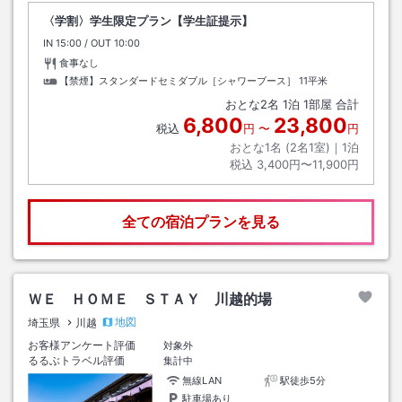
〈学割〉学生限定プラン【学生証提示】
IN
チェックイン
15:00
/ OUT
チェックアウト
10:00
食事なし
【禁煙】スタンダードセミダブル［シャワーブース］
11平米
おとな
2
名
1
泊
1
部屋 合計
6,800
23,800
税込
円
〜
円
おとな1名 (
2
名1室)｜
1
泊
税込
3,400円〜11,900円
全ての宿泊プランを見る
ＷＥ ＨＯＭＥ ＳＴＡＹ 川越的場
地図
埼玉県
川越
お客様アンケート評価
対象外
るるぶトラベル評価
集計中
無線LAN
駅徒歩5分
駐車場あり