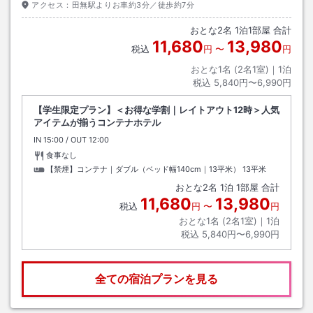
アクセス：
田無駅よりお車約3分／徒歩約7分
おとな
2
名
1
泊
1
部屋 合計
11,680
13,980
税込
円
〜
円
おとな1名 (
2
名1室)｜
1
泊
税込
5,840円〜6,990円
【学生限定プラン】＜お得な学割｜レイトアウト12時＞人気
アイテムが揃うコンテナホテル
IN
チェックイン
15:00
/ OUT
チェックアウト
12:00
食事なし
【禁煙】コンテナ｜ダブル（ベッド幅140cm｜13平米）
13平米
おとな
2
名
1
泊
1
部屋 合計
11,680
13,980
税込
円
〜
円
おとな1名 (
2
名1室)｜
1
泊
税込
5,840円〜6,990円
全ての宿泊プランを見る