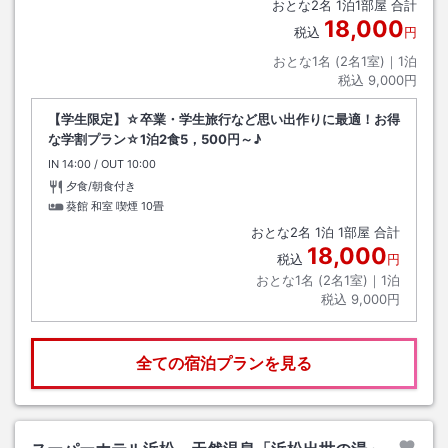
おとな
2
名
1
泊
1
部屋 合計
18,000
税込
円
おとな1名 (
2
名1室)｜
1
泊
税込
9,000円
【学生限定】☆卒業・学生旅行など思い出作りに最適！お得
な学割プラン☆1泊2食5，500円～♪
IN
チェックイン
14:00
/ OUT
チェックアウト
10:00
夕食/朝食付き
葵館 和室 喫煙
10畳
おとな
2
名
1
泊
1
部屋 合計
18,000
税込
円
おとな1名 (
2
名1室)｜
1
泊
税込
9,000円
全ての宿泊プランを見る