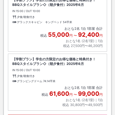
【学割プラン】学生の方限定のお得な価格と特典付き！
BBQスタイルプラン◇（朝夕食付）2025年6月
IN
チェックイン
15:00
/ OUT
チェックアウト
10:00
夕食/朝食付き
デラックスキャビン キングベッド
54平米
おとな
2
名
1
泊
1
部屋 合計
55,000
92,400
税込
円
〜
円
おとな1名 (
2
名1室)｜
1
泊
税込
27,500円〜46,200円
【学割プラン】学生の方限定のお得な価格と特典付き！
BBQスタイルプラン◇（朝夕食付）2025年6月
IN
チェックイン
15:00
/ OUT
チェックアウト
10:00
夕食/朝食付き
グランピングドーム
74.14平米
おとな
2
名
1
泊
1
部屋 合計
61,600
99,000
税込
円
〜
円
おとな1名 (
2
名1室)｜
1
泊
税込
30,800円〜49,500円