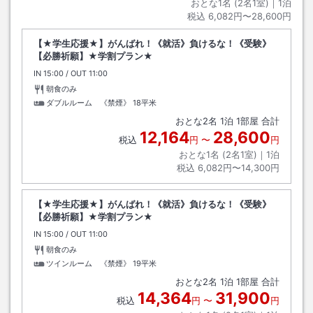
おとな1名 (
2
名1室)｜
1
泊
税込
6,082円〜28,600円
【★学生応援★】がんばれ！《就活》負けるな！《受験》
【必勝祈願】★学割プラン★
IN
チェックイン
15:00
/ OUT
チェックアウト
11:00
朝食のみ
ダブルルーム 《禁煙》
18平米
おとな
2
名
1
泊
1
部屋 合計
12,164
28,600
税込
円
〜
円
おとな1名 (
2
名1室)｜
1
泊
税込
6,082円〜14,300円
【★学生応援★】がんばれ！《就活》負けるな！《受験》
【必勝祈願】★学割プラン★
IN
チェックイン
15:00
/ OUT
チェックアウト
11:00
朝食のみ
ツインルーム 《禁煙》
19平米
おとな
2
名
1
泊
1
部屋 合計
14,364
31,900
税込
円
〜
円