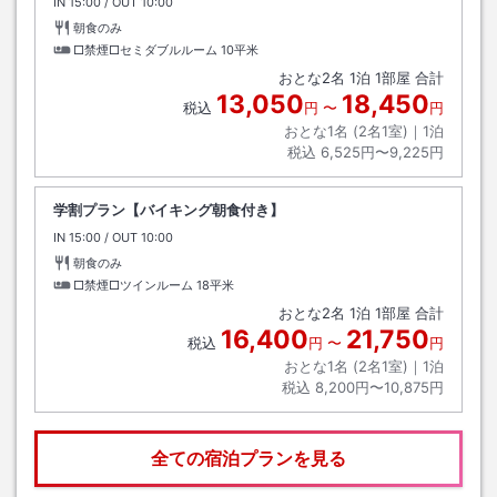
IN
チェックイン
15:00
/ OUT
チェックアウト
10:00
朝食のみ
□禁煙□セミダブルルーム
10平米
おとな
2
名
1
泊
1
部屋 合計
13,050
18,450
税込
円
〜
円
おとな1名 (
2
名1室)｜
1
泊
税込
6,525円〜9,225円
学割プラン【バイキング朝食付き】
IN
チェックイン
15:00
/ OUT
チェックアウト
10:00
朝食のみ
□禁煙□ツインルーム
18平米
おとな
2
名
1
泊
1
部屋 合計
16,400
21,750
税込
円
〜
円
おとな1名 (
2
名1室)｜
1
泊
税込
8,200円〜10,875円
全ての宿泊プランを見る