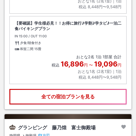
おとな1名 (
2
名1室)｜
1
泊
税込
8,448円〜9,548円
【要確認】学生様必見！！お得に旅行♪学割♪学タビ♪一泊二
食バイキングプラン
IN
チェックイン
15:00
/ OUT
チェックアウト
11:00
夕食/朝食付き
和室二間
15畳
おとな
2
名
1
泊
1
部屋 合計
16,896
19,096
税込
円
〜
円
おとな1名 (
2
名1室)｜
1
泊
税込
8,448円〜9,548円
全ての宿泊プランを見る
グランピング 藤乃煌 富士御殿場
地図
静岡県
御殿場