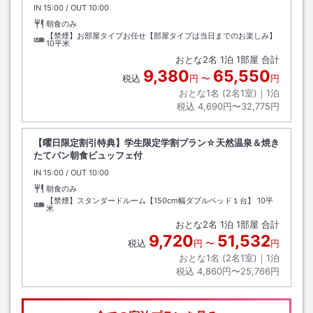
IN
チェックイン
15:00
/ OUT
チェックアウト
10:00
朝食のみ
【禁煙】お部屋タイプお任せ【部屋タイプは当日までのお楽しみ】
10平米
おとな
2
名
1
泊
1
部屋 合計
9,380
65,550
税込
円
〜
円
おとな1名 (
2
名1室)｜
1
泊
税込
4,690円〜32,775円
【曜日限定割引特典】学生限定学割プラン☆天然温泉＆焼き
たてパン朝食ビュッフェ付
IN
チェックイン
15:00
/ OUT
チェックアウト
10:00
朝食のみ
【禁煙】スタンダードルーム【150cm幅ダブルベッド１台】
10平
米
おとな
2
名
1
泊
1
部屋 合計
9,720
51,532
税込
円
〜
円
おとな1名 (
2
名1室)｜
1
泊
税込
4,860円〜25,766円