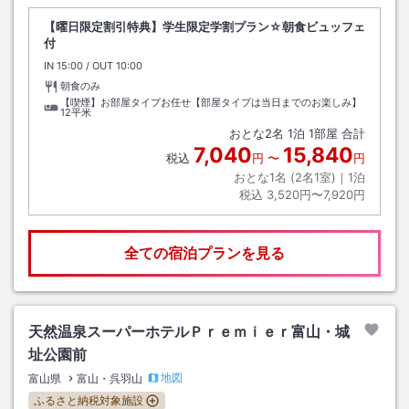
【曜日限定割引特典】学生限定学割プラン☆朝食ビュッフェ
付
IN
チェックイン
15:00
/ OUT
チェックアウト
10:00
朝食のみ
【喫煙】お部屋タイプお任せ【部屋タイプは当日までのお楽しみ】
12平米
おとな
2
名
1
泊
1
部屋 合計
7,040
15,840
税込
円
〜
円
おとな1名 (
2
名1室)｜
1
泊
税込
3,520円〜7,920円
全ての宿泊プランを見る
天然温泉スーパーホテルＰｒｅｍｉｅｒ富山・城
址公園前
地図
富山県
富山・呉羽山
ふるさと納税対象施設