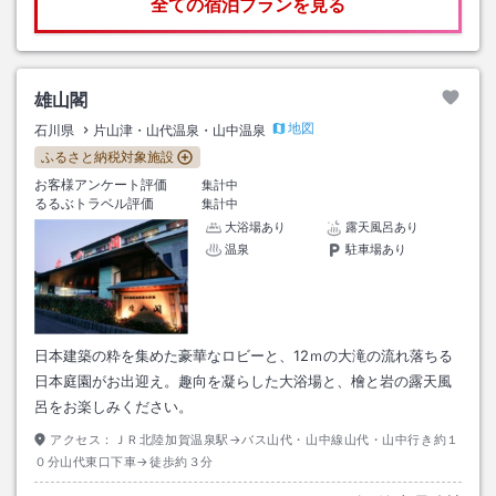
全ての宿泊プランを見る
雄山閣
地図
石川県
片山津・山代温泉・山中温泉
ふるさと納税対象施設
お客様アンケート評価
集計中
るるぶトラベル評価
集計中
大浴場あり
露天風呂あり
温泉
駐車場あり
日本建築の粋を集めた豪華なロビーと、12ｍの大滝の流れ落ちる
日本庭園がお出迎え。趣向を凝らした大浴場と、檜と岩の露天風
呂をお楽しみください。
アクセス：
ＪＲ北陸加賀温泉駅→バス山代・山中線山代・山中行き約１
０分山代東口下車→徒歩約３分