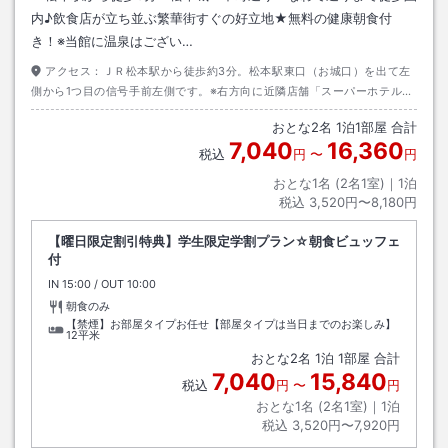
内♪飲食店が立ち並ぶ繁華街すぐの好立地★無料の健康朝食付
き！※当館に温泉はござい…
アクセス：
ＪＲ松本駅から徒歩約3分。松本駅東口（お城口）を出て左
側から1つ目の信号手前左側です。※右方向に近隣店舗「スーパーホテル松
本・お城口（旧：スーパーホテル松本天然温泉）」がありますのでご注意
おとな
2
名
1
泊
1
部屋 合計
下さい。
7,040
16,360
税込
円
〜
円
おとな1名 (
2
名1室)｜
1
泊
税込
3,520円〜8,180円
【曜日限定割引特典】学生限定学割プラン☆朝食ビュッフェ
付
IN
チェックイン
15:00
/ OUT
チェックアウト
10:00
朝食のみ
【禁煙】お部屋タイプお任せ【部屋タイプは当日までのお楽しみ】
12平米
おとな
2
名
1
泊
1
部屋 合計
7,040
15,840
税込
円
〜
円
おとな1名 (
2
名1室)｜
1
泊
税込
3,520円〜7,920円