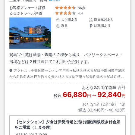
お客様アンケート評価
86点
るるぶトラベル評価
4.4
大浴場あり
露天風呂あり
温泉
駐車場あり
賢島宝生苑は華陽・燦陽の２棟から成り、パブリックスペース・
浴場などは２棟共通にてご利用いただけます。
アクセス：
中部国際セントレア空港→私鉄名鉄名古屋線中部国際空港駅
から名鉄名古屋行き約４０分名鉄名古屋駅下車→私鉄近鉄名古屋線近鉄名
古屋駅から賢島行き約１２０分賢島駅下車→徒歩約７分またはタクシー約
おとな
2
名
1
泊
1
部屋 合計
３分
66,880
92,840
税込
円
〜
円
おとな1名 (
2
名1室)｜
1
泊
税込
33,440円〜46,420円
【セレクション】夕食は伊勢海老と活け姫鮑陶板焼き付会席
をご用意（しま会席）
IN
チェックイン
14:30
/ OUT
チェックアウト
10:00