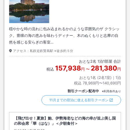
穏やかな時の流れに包み込まれるかのような雰囲気のザ クラシッ
ク。豊穣の海の恵みを味わうディナー、木のぬくもりと志摩の自
然を感じる安らぎの客室…
アクセス：
私鉄近鉄賢島駅→徒歩約５分
おとな
2
名
1
泊
1
部屋 合計
157,938
281,380
税込
円
〜
円
おとな1名 (
2
名1室)｜
1
泊
税込
78,969円〜140,690円
割引クーポン配布中
※利用条件あり
11月までの宿泊に使える割引クーポン
【飛び出せ！夏旅】鮑、伊勢海老などの海の幸が並ぶ美し国
の和会席「華（はな）」＜夕朝食付＞