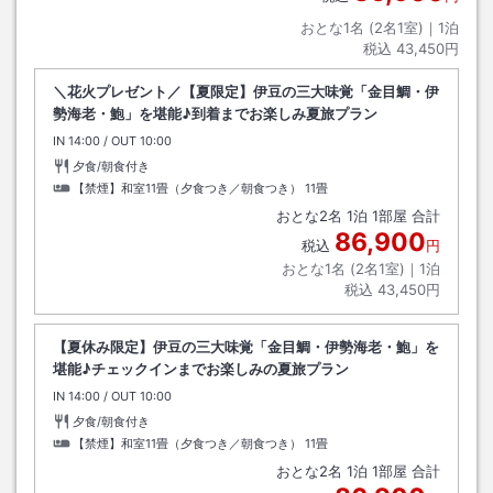
おとな1名 (
2
名1室)｜
1
泊
税込
43,450円
＼花火プレゼント／【夏限定】伊豆の三大味覚「金目鯛・伊
勢海老・鮑」を堪能♪到着までお楽しみ夏旅プラン
IN
チェックイン
14:00
/ OUT
チェックアウト
10:00
夕食/朝食付き
【禁煙】和室11畳（夕食つき／朝食つき）
11畳
おとな
2
名
1
泊
1
部屋 合計
86,900
税込
円
おとな1名 (
2
名1室)｜
1
泊
税込
43,450円
【夏休み限定】伊豆の三大味覚「金目鯛・伊勢海老・鮑」を
堪能♪チェックインまでお楽しみの夏旅プラン
IN
チェックイン
14:00
/ OUT
チェックアウト
10:00
夕食/朝食付き
【禁煙】和室11畳（夕食つき／朝食つき）
11畳
おとな
2
名
1
泊
1
部屋 合計