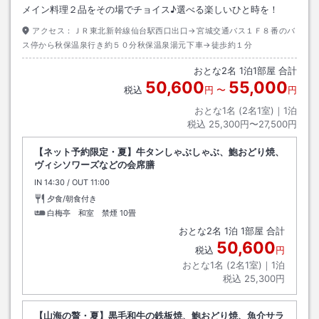
メイン料理２品をその場でチョイス♪選べる楽しいひと時を！
アクセス：
ＪＲ東北新幹線仙台駅西口出口→宮城交通バス１Ｆ８番のバ
ス停から秋保温泉行き約５０分秋保温泉湯元下車→徒歩約１分
おとな
2
名
1
泊
1
部屋 合計
50,600
55,000
税込
円
〜
円
おとな1名 (
2
名1室)｜
1
泊
税込
25,300円〜27,500円
【ネット予約限定・夏】牛タンしゃぶしゃぶ、鮑おどり焼、
ヴィシソワーズなどの会席膳
IN
チェックイン
14:30
/ OUT
チェックアウト
11:00
夕食/朝食付き
白梅亭 和室 禁煙
10畳
おとな
2
名
1
泊
1
部屋 合計
50,600
税込
円
おとな1名 (
2
名1室)｜
1
泊
税込
25,300円
【山海の贅・夏】黒毛和牛の鉄板焼、鮑おどり焼、魚介サラ