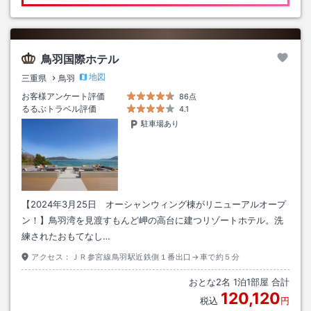
鳥羽国際ホテル
地図
三重県
鳥羽
お客様アンケート評価
86点
るるぶトラベル評価
4.1
駐車場あり
【2024年3月25日 オーシャンウィング棟がリニューアルオープ
ン！】鳥羽湾を見渡すもんど岬の高台に建つリゾートホテル。洗
練されたおもてなし…
アクセス：
ＪＲ参宮線鳥羽駅近鉄側１番出口→車で約５分
おとな
2
名
1
泊
1
部屋 合計
120,120
税込
円