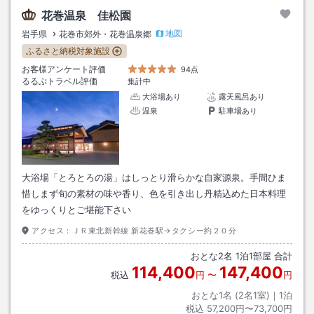
花巻温泉 佳松園
地図
岩手県
花巻市郊外・花巻温泉郷
ふるさと納税対象施設
お客様アンケート評価
94点
るるぶトラベル評価
集計中
大浴場あり
露天風呂あり
温泉
駐車場あり
大浴場「とろとろの湯」はしっとり滑らかな自家源泉。手間ひま
惜しまず旬の素材の味や香り、色を引き出し丹精込めた日本料理
をゆっくりとご堪能下さい
アクセス：
ＪＲ東北新幹線 新花巻駅→タクシー約２０分
おとな
2
名
1
泊
1
部屋 合計
114,400
147,400
税込
円
〜
円
おとな1名 (
2
名1室)｜
1
泊
税込
57,200円〜73,700円