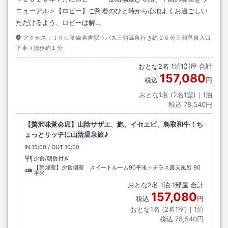
ニューアル＞【ロビー】ご到着のひと時から心地よくお過ごしい
ただけるよう、ロビーは解…
アクセス：
ＪＲ山陰線倉吉駅→バス三朝温泉行き約２０分三朝温泉入口
下車→徒歩約１分
おとな
2
名
1
泊
1
部屋 合計
157,080
税込
円
おとな1名 (
2
名1室)｜
1
泊
税込
78,540円
【贅沢味覚会席】山陰サザエ、鮑、イセエビ、鳥取和牛！ち
ょっとリッチに山陰温泉旅♪
IN
チェックイン
15:00
/ OUT
チェックアウト
10:00
夕食/朝食付き
【禁煙室】夕食個室 スイートルーム90平米＋テラス露天風呂
90
平米
おとな
2
名
1
泊
1
部屋 合計
157,080
税込
円
おとな1名 (
2
名1室)｜
1
泊
税込
78,540円