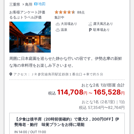
地図
三重県
鳥羽
お客様アンケート評価
88点
るるぶトラベル評価
集計中
大浴場あり
露天風呂あり
温泉
駐車場あり
周囲に日本庭園を巡らせた静かな佇いの宿です。伊勢志摩の新鮮
な海の幸料理をお楽しみ下さいませ。
アクセス：
ＪＲ参宮線鳥羽駅近鉄側１番出口→車で約５分
おとな
2
名
1
泊
1
部屋 合計
114,708
165,528
税込
円
〜
円
おとな1名 (
2
名1室)｜
1
泊
税込
57,354円〜82,764円
【夕食は後半席（20時前後確約）で最大2，200円OFF】伊
勢海老・鮑付 味覚プランをお得に堪能
IN
チェックイン
14:00
/ OUT
チェックアウト
11:00