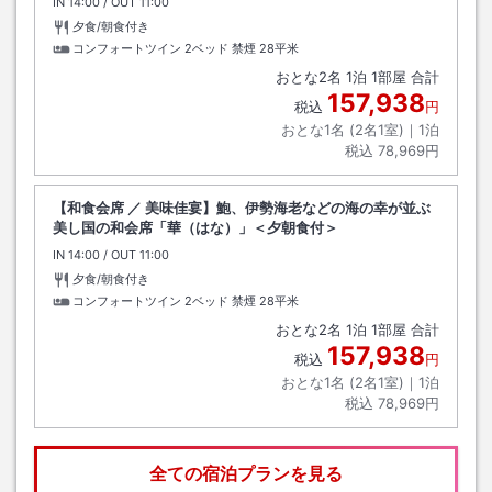
IN
チェックイン
14:00
/ OUT
チェックアウト
11:00
夕食/朝食付き
コンフォートツイン 2ベッド 禁煙
28平米
おとな
2
名
1
泊
1
部屋 合計
157,938
税込
円
おとな1名 (
2
名1室)｜
1
泊
税込
78,969円
【和食会席 ／ 美味佳宴】鮑、伊勢海老などの海の幸が並ぶ
美し国の和会席「華（はな）」＜夕朝食付＞
IN
チェックイン
14:00
/ OUT
チェックアウト
11:00
夕食/朝食付き
コンフォートツイン 2ベッド 禁煙
28平米
おとな
2
名
1
泊
1
部屋 合計
157,938
税込
円
おとな1名 (
2
名1室)｜
1
泊
税込
78,969円
全ての宿泊プランを見る