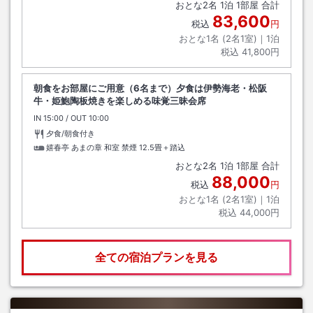
おとな
2
名
1
泊
1
部屋 合計
83,600
税込
円
おとな1名 (
2
名1室)｜
1
泊
税込
41,800円
朝食をお部屋にご用意（6名まで）夕食は伊勢海老・松阪
牛・姫鮑陶板焼きを楽しめる味覚三昧会席
IN
チェックイン
15:00
/ OUT
チェックアウト
10:00
夕食/朝食付き
嬉春亭 あまの章 和室 禁煙
12.5畳＋踏込
おとな
2
名
1
泊
1
部屋 合計
88,000
税込
円
おとな1名 (
2
名1室)｜
1
泊
税込
44,000円
全ての宿泊プランを見る