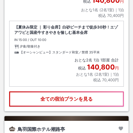
140,800
税込
円
おとな1名 (
2
名1室)｜
1
泊
税込
70,400円
【夏休み限定 ｜ 彩り会席】白砂ビーチまで徒歩30秒！エゾ
アワビと国産牛すきやきを愉しむ基本会席
IN
チェックイン
15:00
/ OUT
チェックアウト
10:00
夕食/朝食付き
【オーシャンビュー】スタンダード和室／禁煙
35平米
おとな
2
名
1
泊
1
部屋 合計
140,800
税込
円
おとな1名 (
2
名1室)｜
1
泊
税込
70,400円
全ての宿泊プランを見る
鳥羽国際ホテル潮路亭