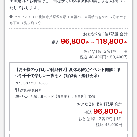
王国越前のお料理そして昔ながらの温泉旅館の楽しさを大切にい
たしております。
アクセス：
ＪＲ北陸線芦原温泉駅→京福バス東尋坊行き約１５分ゆのま
ち下車→徒歩約６分
おとな
2
名
1
泊
1
部屋 合計
96,800
118,800
税込
円
〜
円
おとな1名 (
2
名1室)｜
1
泊
税込
48,400円〜59,400円
【お子様のうれしい特典付♪】夏休み限定イベント開催！ま
つや千千で楽しい一夜を♪（1泊2食・鮑付会席）
IN
チェックイン
15:00
/ OUT
チェックアウト
10:00
夕食/朝食付き
せんせん館：和ベッド【食事場所：食事処】
15畳
おとな
2
名
1
泊
1
部屋 合計
96,800
税込
円
おとな1名 (
2
名1室)｜
1
泊
税込
48,400円