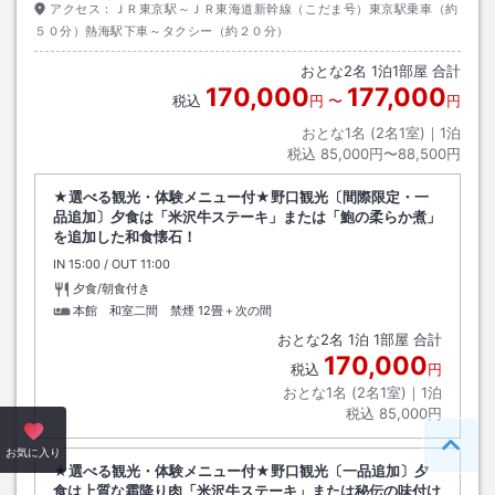
アクセス：
ＪＲ東京駅～ＪＲ東海道新幹線（こだま号）東京駅乗車（約
５０分）熱海駅下車～タクシー（約２０分）
おとな
2
名
1
泊
1
部屋 合計
170,000
177,000
税込
円
〜
円
おとな1名 (
2
名1室)｜
1
泊
税込
85,000円〜88,500円
★選べる観光・体験メニュー付★野口観光〔間際限定・一
品追加〕夕食は「米沢牛ステーキ」または「鮑の柔らか煮」
を追加した和食懐石！
IN
チェックイン
15:00
/ OUT
チェックアウト
11:00
夕食/朝食付き
本館 和室二間 禁煙
12畳＋次の間
おとな
2
名
1
泊
1
部屋 合計
170,000
税込
円
おとな1名 (
2
名1室)｜
1
泊
税込
85,000円
ペー
お気に入り
★選べる観光・体験メニュー付★野口観光〔一品追加〕夕
食は上質な霜降り肉「米沢牛ステーキ」または秘伝の味付け