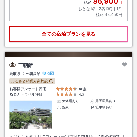
86,900
税込
円
おとな1名 (
2
名1室)｜
1
泊
税込
43,450円
全ての宿泊プランを見る
三朝館
地図
鳥取県
三朝温泉
ふるさと納税対象施設
お客様アンケート評価
86点
るるぶトラベル評価
4.3
大浴場あり
露天風呂あり
温泉
駐車場あり
＜２０２６年７月にロビー・一部浴場及び６階、７階の客室をリ