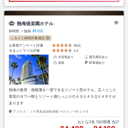
熱海後楽園ホテル
地図
静岡県
熱海
ふるさと納税対象施設
お客様アンケート評価
88点
るるぶトラベル評価
4.2
大浴場あり
露天風呂あり
温泉
駐車場あり
熱海の夜景・相模灘を一望できるリゾート型ホテル。広々とした
客室のタワー館とリゾート感たっぷりのＡＱＵＡＳＱＵＡＲＥが
あります
アクセス：
ＪＲ東海道線熱海駅→タクシー約１０分
おとな
2
名
1
泊
1
部屋 合計