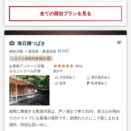
全ての宿泊プランを見る
海石榴つばき
地図
神奈川県
湯河原・奥湯河原
ふるさと納税対象施設
お客様アンケート評価
89点
るるぶトラベル評価
集計中
大浴場あり
露天風呂あり
温泉
駐車場あり
箱根に隣接する奥湯河原は、芦ノ湖まで車で20分。富士山を眺め
てのドライブにも最適の場所です。旅慣れた人にこそ親しまれる
場所。特別な思い出に。