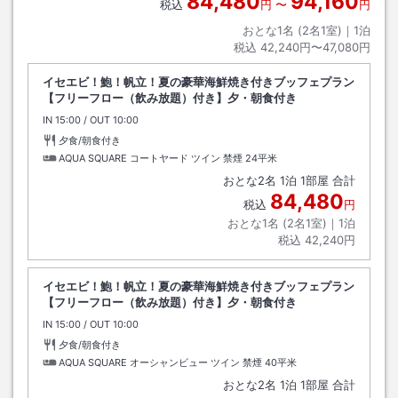
84,480
94,160
税込
円
〜
円
おとな1名 (
2
名1室)｜
1
泊
税込
42,240円〜47,080円
イセエビ！鮑！帆立！夏の豪華海鮮焼き付きブッフェプラン
【フリーフロー（飲み放題）付き】夕・朝食付き
IN
チェックイン
15:00
/ OUT
チェックアウト
10:00
夕食/朝食付き
AQUA SQUARE コートヤード ツイン 禁煙
24平米
おとな
2
名
1
泊
1
部屋 合計
84,480
税込
円
おとな1名 (
2
名1室)｜
1
泊
税込
42,240円
イセエビ！鮑！帆立！夏の豪華海鮮焼き付きブッフェプラン
【フリーフロー（飲み放題）付き】夕・朝食付き
IN
チェックイン
15:00
/ OUT
チェックアウト
10:00
夕食/朝食付き
AQUA SQUARE オーシャンビュー ツイン 禁煙
40平米
おとな
2
名
1
泊
1
部屋 合計