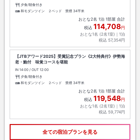
夕食/朝食付き
和モダンツイン ２ベッド 禁煙
34平米
おとな
2
名
1
泊
1
部屋 合計
114,708
税込
円
おとな1名 (
2
名1室)｜
1
泊
税込
57,354円
【JTBアワード2025】受賞記念プラン《2大特典付》伊勢海
老・鮑付 味覚コースを堪能
IN
チェックイン
14:00
/ OUT
チェックアウト
12:00
夕食/朝食付き
和モダンツイン ２ベッド 禁煙
34平米
おとな
2
名
1
泊
1
部屋 合計
119,548
税込
円
おとな1名 (
2
名1室)｜
1
泊
税込
59,774円
全ての宿泊プランを見る