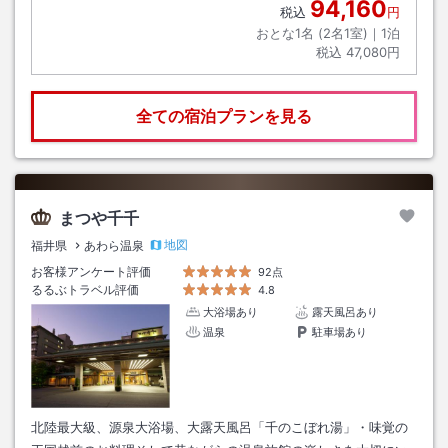
94,160
税込
円
おとな1名 (
2
名1室)｜
1
泊
税込
47,080円
全ての宿泊プランを見る
まつや千千
地図
福井県
あわら温泉
お客様アンケート評価
92点
るるぶトラベル評価
4.8
大浴場あり
露天風呂あり
温泉
駐車場あり
北陸最大級、源泉大浴場、大露天風呂「千のこぼれ湯」・味覚の