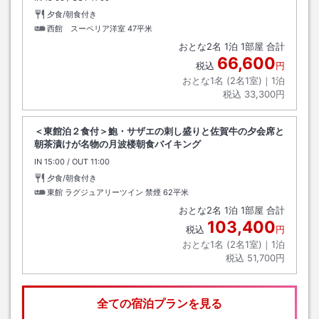
夕食/朝食付き
西館 スーペリア洋室
47平米
おとな
2
名
1
泊
1
部屋 合計
66,600
税込
円
おとな1名 (
2
名1室)｜
1
泊
税込
33,300円
＜東館泊２食付＞鮑・サザエの刺し盛りと佐賀牛の夕会席と
朝茶漬けが名物の月波楼朝食バイキング
IN
チェックイン
15:00
/ OUT
チェックアウト
11:00
夕食/朝食付き
東館 ラグジュアリーツイン 禁煙
62平米
おとな
2
名
1
泊
1
部屋 合計
103,400
税込
円
おとな1名 (
2
名1室)｜
1
泊
税込
51,700円
全ての宿泊プランを見る