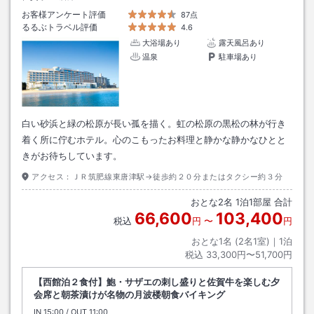
お客様アンケート評価
87点
るるぶトラベル評価
4.6
大浴場あり
露天風呂あり
温泉
駐車場あり
白い砂浜と緑の松原が長い孤を描く。虹の松原の黒松の林が行き
着く所に佇むホテル。心のこもったお料理と静かな静かなひとと
きがお待ちしています。
アクセス：
ＪＲ筑肥線東唐津駅→徒歩約２０分またはタクシー約３分
おとな
2
名
1
泊
1
部屋 合計
66,600
103,400
税込
円
〜
円
おとな1名 (
2
名1室)｜
1
泊
税込
33,300円〜51,700円
【西館泊２食付】鮑・サザエの刺し盛りと佐賀牛を楽しむ夕
会席と朝茶漬けが名物の月波楼朝食バイキング
IN
チェックイン
15:00
/ OUT
チェックアウト
11:00