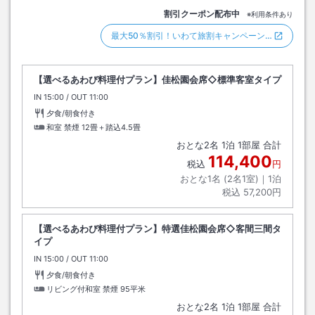
割引クーポン配布中
※利用条件あり
最大50％割引！いわて旅割キャンペーン…
【選べるあわび料理付プラン】佳松園会席◇標準客室タイプ
IN
チェックイン
15:00
/ OUT
チェックアウト
11:00
夕食/朝食付き
和室 禁煙
12畳＋踏込4.5畳
おとな
2
名
1
泊
1
部屋 合計
114,400
税込
円
おとな1名 (
2
名1室)｜
1
泊
税込
57,200円
【選べるあわび料理付プラン】特選佳松園会席◇客間三間タ
イプ
IN
チェックイン
15:00
/ OUT
チェックアウト
11:00
夕食/朝食付き
リビング付和室 禁煙
95平米
おとな
2
名
1
泊
1
部屋 合計