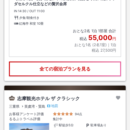
ダセルクル仕立などの贅沢会席
IN
チェックイン
14:30
/ OUT
チェックアウト
11:00
夕食/朝食付き
紅梅亭 和室
10畳
おとな
2
名
1
泊
1
部屋 合計
55,000
税込
円
おとな1名 (
2
名1室)｜
1
泊
税込
27,500円
全ての宿泊プランを見る
志摩観光ホテル ザ クラシック
地図
三重県
英虞湾・賢島
お客様アンケート評価
94点
るるぶトラベル評価
集計中
駅徒歩5分
駐車場あり