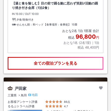
【湯と食を愉しむ】目の前で踊る鮑に思わず笑顔♪活鮑の踊
り焼き付き会席（1泊2食）
IN
チェックイン
15:00
/ OUT
チェックアウト
10:00
夕食/朝食付き
せんせん館：和ベッド【食事場所：食事処】
15畳
おとな
2
名
1
泊
1
部屋 合計
96,800
税込
円
おとな1名 (
2
名1室)｜
1
泊
税込
48,400円
全ての宿泊プランを見る
戸田家
地図
三重県
鳥羽
お客様アンケート評価
86点
るるぶトラベル評価
4.7