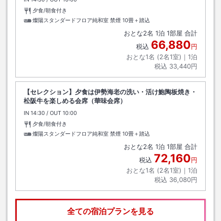
夕食/朝食付き
燦陽スタンダードフロア純和室 禁煙
10畳＋踏込
おとな
2
名
1
泊
1
部屋 合計
66,880
税込
円
おとな1名 (
2
名1室)｜
1
泊
税込
33,440円
【セレクション】夕食は伊勢海老の洗い・活け鮑陶板焼き・
松阪牛を楽しめる会席（華味会席）
IN
チェックイン
14:30
/ OUT
チェックアウト
10:00
夕食/朝食付き
燦陽スタンダードフロア純和室 禁煙
10畳＋踏込
おとな
2
名
1
泊
1
部屋 合計
72,160
税込
円
おとな1名 (
2
名1室)｜
1
泊
税込
36,080円
全ての宿泊プランを見る