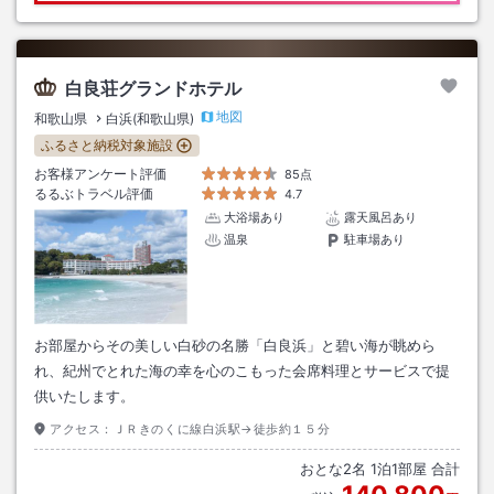
白良荘グランドホテル
地図
和歌山県
白浜(和歌山県)
ふるさと納税対象施設
お客様アンケート評価
85点
るるぶトラベル評価
4.7
大浴場あり
露天風呂あり
温泉
駐車場あり
お部屋からその美しい白砂の名勝「白良浜」と碧い海が眺めら
れ、紀州でとれた海の幸を心のこもった会席料理とサービスで提
供いたします。
アクセス：
ＪＲきのくに線白浜駅→徒歩約１５分
おとな
2
名
1
泊
1
部屋 合計