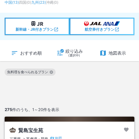
中国
(
13
)
四国
(
0
)
九州
(
23
)
沖縄
(
0
)
新幹線・JR付きプラン
航空券付きプラン
絞り込み
おすすめ順
地図表示
(選択中)
魚料理を食べられるプラン
この絞り込み条件を解除
275
件のうち、
1～20
件を表示
賢島宝生苑
地図
三重県
英虞湾・賢島