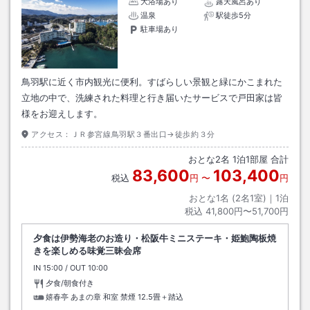
大浴場あり
露天風呂あり
温泉
駅徒歩5分
駐車場あり
鳥羽駅に近く市内観光に便利。すばらしい景観と緑にかこまれた
立地の中で、洗練された料理と行き届いたサービスで戸田家は皆
様をお迎えします。
アクセス：
ＪＲ参宮線鳥羽駅３番出口→徒歩約３分
おとな
2
名
1
泊
1
部屋 合計
83,600
103,400
税込
円
〜
円
おとな1名 (
2
名1室)｜
1
泊
税込
41,800円〜51,700円
夕食は伊勢海老のお造り・松阪牛ミニステーキ・姫鮑陶板焼
きを楽しめる味覚三昧会席
IN
チェックイン
15:00
/ OUT
チェックアウト
10:00
夕食/朝食付き
嬉春亭 あまの章 和室 禁煙
12.5畳＋踏込