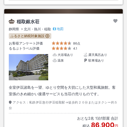
稲取銀水荘
地図
静岡県
北川・熱川・稲取
ふるさと納税対象施設
お客様アンケート評価
86点
るるぶトラベル評価
4.1
大浴場あり
露天風呂あり
温泉
駐車場あり
全室伊豆諸島を一望、ゆとり空間を大切にした大型和風旅館。客
室係のきめ細かい接遇サービスも当荘の売りものです。
アクセス：
私鉄伊豆急行伊豆稲取駅→徒歩約２０分またはタクシー約５
分
おとな
2
名
1
泊
1
部屋 合計
86,900
税込
円