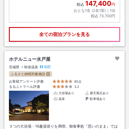
147,400
税込
円
おとな1名 (
2
名1室)｜
1
泊
税込
73,700円
全ての宿泊プランを見る
ホテルニュー水戸屋
地図
宮城県
秋保温泉
ふるさと納税対象施設
お客様アンケート評価
85点
るるぶトラベル評価
3.2
大浴場あり
露天風呂あり
温泉
駐車場あり
３つの大浴場・16趣湯巡りを満喫。御食事処『思いのまま』では