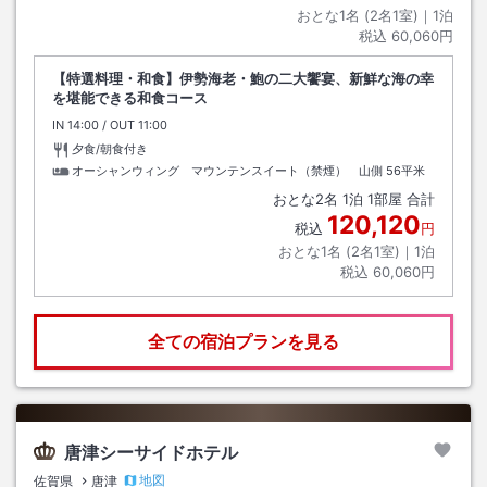
おとな1名 (
2
名1室)｜
1
泊
税込
60,060円
【特選料理・和食】伊勢海老・鮑の二大饗宴、新鮮な海の幸
を堪能できる和食コース
IN
チェックイン
14:00
/ OUT
チェックアウト
11:00
夕食/朝食付き
オーシャンウィング マウンテンスイート（禁煙） 山側
56平米
おとな
2
名
1
泊
1
部屋 合計
120,120
税込
円
おとな1名 (
2
名1室)｜
1
泊
税込
60,060円
全ての宿泊プランを見る
唐津シーサイドホテル
地図
佐賀県
唐津