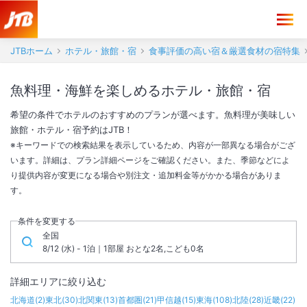
JTBホーム
ホテル・旅館・宿
食事評価の高い宿＆厳選食材の宿特集
魚料理・海鮮を楽しめるホテル・旅館・宿
希望の条件でホテルのおすすめのプランが選べます。魚料理が美味しい
旅館・ホテル・宿予約はJTB！
※キーワードでの検索結果を表示しているため、内容が一部異なる場合がござ
います。詳細は、プラン詳細ページをご確認ください。また、季節などによ
り提供内容が変更になる場合や別注文・追加料金等がかかる場合がありま
す。
条件を変更する
全国
8/12 (水) - 1泊｜1部屋 おとな2名,こども0名
詳細エリアに絞り込む
北海道
(
2
)
東北
(
30
)
北関東
(
13
)
首都圏
(
21
)
甲信越
(
15
)
東海
(
108
)
北陸
(
28
)
近畿
(
22
)