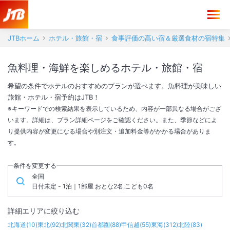
JTBホーム
ホテル・旅館・宿
食事評価の高い宿＆厳選食材の宿特集
魚料理・海鮮を楽しめるホテル・旅館・宿
希望の条件でホテルのおすすめのプランが選べます。魚料理が美味しい
旅館・ホテル・宿予約はJTB！
※キーワードでの検索結果を表示しているため、内容が一部異なる場合がござ
います。詳細は、プラン詳細ページをご確認ください。また、季節などによ
り提供内容が変更になる場合や別注文・追加料金等がかかる場合がありま
す。
条件を変更する
全国
日付未定 - 1泊｜1部屋 おとな2名,こども0名
詳細エリアに絞り込む
北海道
(
10
)
東北
(
92
)
北関東
(
32
)
首都圏
(
88
)
甲信越
(
55
)
東海
(
312
)
北陸
(
83
)