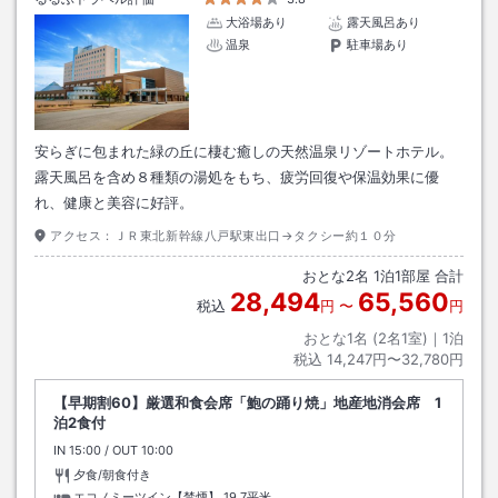
大浴場あり
露天風呂あり
温泉
駐車場あり
安らぎに包まれた緑の丘に棲む癒しの天然温泉リゾートホテル。
露天風呂を含め８種類の湯処をもち、疲労回復や保温効果に優
れ、健康と美容に好評。
アクセス：
ＪＲ東北新幹線八戸駅東出口→タクシー約１０分
おとな
2
名
1
泊
1
部屋 合計
28,494
65,560
税込
円
〜
円
おとな1名 (
2
名1室)｜
1
泊
税込
14,247円〜32,780円
【早期割60】厳選和食会席「鮑の踊り焼」地産地消会席 1
泊2食付
IN
チェックイン
15:00
/ OUT
チェックアウト
10:00
夕食/朝食付き
エコノミーツイン【禁煙】
19.7平米