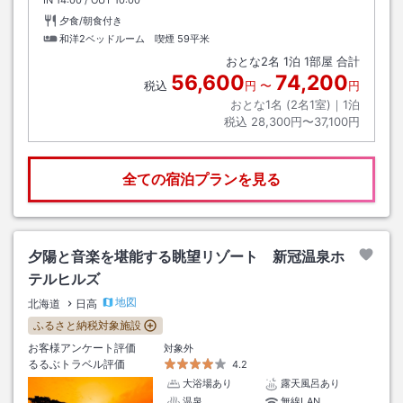
IN
チェックイン
14:00
/ OUT
チェックアウト
10:00
夕食/朝食付き
和洋2ベッドルーム 喫煙
59平米
おとな
2
名
1
泊
1
部屋 合計
56,600
74,200
税込
円
〜
円
おとな1名 (
2
名1室)｜
1
泊
税込
28,300円〜37,100円
全ての宿泊プランを見る
夕陽と音楽を堪能する眺望リゾート 新冠温泉ホ
テルヒルズ
地図
北海道
日高
ふるさと納税対象施設
お客様アンケート評価
対象外
るるぶトラベル評価
4.2
大浴場あり
露天風呂あり
温泉
無線LAN