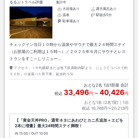
るるぶトラベル評価
集計中
大浴場あり
露天風呂あり
温泉
駅徒歩5分
駐車場あり
チェックイン当日１０時から温泉やサウナで最大２４時間ステイ
（お部屋のご利用は１５時～）／２０２５年６月にサウナとレス
トランをすこ～しリニュー…
アクセス：
ＪＲ札幌駅または地下鉄真駒内駅より、じょうてつバスで約
５０分。小金湯バス亭下車。徒歩約５分
おとな
2
名
1
泊
1
部屋 合計
33,496
40,426
税込
円
〜
円
おとな1名 (
2
名1室)｜
1
泊
税込
16,748円〜20,213円
【「黄金天丼PRO」通常ネタにあわびとカニ爪追加＋エビを
2本に増量】最大24時間ステイ満喫！
IN
チェックイン
15:00
/ OUT
チェックアウト
10:00