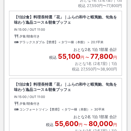
おとな1名 (
2
名1室)｜
1
泊
税込
27,550円〜77,800円
【1泊2食】料理長特選「花」｜ふらの和牛と蝦夷鮑、旬魚を
味わう逸品コース＆朝食ブッフェ
IN
チェックイン
15:00
/ OUT
チェックアウト
11:00
夕食/朝食付き
デラックスダブル【禁煙】＜タワー棟（本館）＞
20.1平米
おとな
2
名
1
泊
1
部屋 合計
55,100
77,800
税込
円
〜
円
おとな1名 (
2
名1室)｜
1
泊
税込
27,550円〜38,900円
【1泊2食】料理長特選「花」｜ふらの和牛と蝦夷鮑、旬魚を
味わう逸品コース＆朝食ブッフェ
IN
チェックイン
15:00
/ OUT
チェックアウト
11:00
夕食/朝食付き
コンフォートツイン【禁煙】＜タワー棟（本館）＞
30平米
おとな
2
名
1
泊
1
部屋 合計
55,600
80,000
税込
円
〜
円
おとな1名 (
2
名1室)｜
1
泊