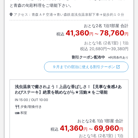
と青森の旬彩料理をご堪能下さい。
アクセス：
青森ＡＰ空港→青い森鉄道浅虫温泉駅下車→徒歩約１０分
おとな
2
名
1
泊
1
部屋 合計
41,360
78,760
税込
円
〜
円
おとな1名 (
2
名1室)｜
1
泊
税込
20,680円〜39,380円
割引クーポン配布中
※利用条件あり
９月までの宿泊に使える割引クーポン
浅虫温泉で癒されよう！上品な香ばしさ！【見事な食感♪あ
わびステーキ】絶景を眺めながら★活鮑★をご堪能
IN
チェックイン
15:00
/ OUT
チェックアウト
10:00
夕食/朝食付き
和室
おとな
2
名
1
泊
1
部屋 合計
41,360
69,960
税込
円
〜
円
おとな1名 (
2
名1室)｜
1
泊