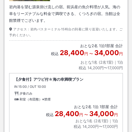
岩内港を望む源泉掛け流しの宿。前浜産の魚介料理が人気。海の
幸をリーズナブルな料金で満喫できる、くつろぎの宿。当館は全
館禁煙でございます。
アクセス：
岩内バスターミナル15時台の到着に限り送迎いたします。ご
予約ください。
おとな
2
名
1
泊
1
部屋 合計
28,400
34,000
税込
円
〜
円
おとな1名 (
2
名1室)｜
1
泊
税込
14,200円〜17,000円
【夕食付】アワビ付☆海の幸満喫プラン
IN
チェックイン
15:00
/ OUT
チェックアウト
10:00
夕食のみ
和室（布団敷）※禁煙
おとな
2
名
1
泊
1
部屋 合計
28,400
34,000
税込
円
〜
円
おとな1名 (
2
名1室)｜
1
泊
税込
14,200円〜17,000円