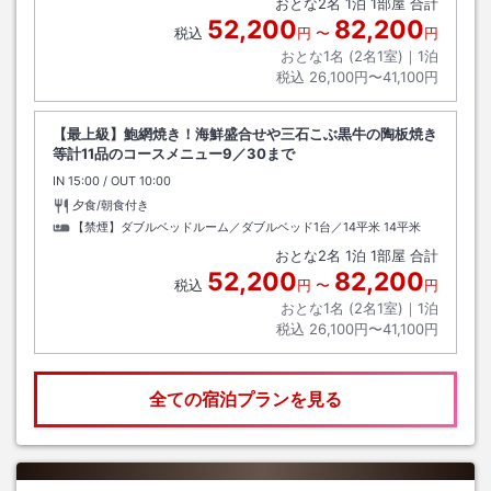
おとな
2
名
1
泊
1
部屋 合計
52,200
82,200
税込
円
〜
円
おとな1名 (
2
名1室)｜
1
泊
税込
26,100円〜41,100円
【最上級】鮑網焼き！海鮮盛合せや三石こぶ黒牛の陶板焼き
等計11品のコースメニュー9／30まで
IN
チェックイン
15:00
/ OUT
チェックアウト
10:00
夕食/朝食付き
【禁煙】ダブルベッドルーム／ダブルベッド1台／14平米
14平米
おとな
2
名
1
泊
1
部屋 合計
52,200
82,200
税込
円
〜
円
おとな1名 (
2
名1室)｜
1
泊
税込
26,100円〜41,100円
全ての宿泊プランを見る