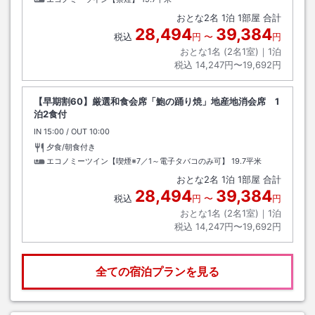
おとな
2
名
1
泊
1
部屋 合計
28,494
39,384
税込
円
〜
円
おとな1名 (
2
名1室)｜
1
泊
税込
14,247円〜19,692円
【早期割60】厳選和食会席「鮑の踊り焼」地産地消会席 1
泊2食付
IN
チェックイン
15:00
/ OUT
チェックアウト
10:00
夕食/朝食付き
エコノミーツイン【喫煙※7／1～電子タバコのみ可】
19.7平米
おとな
2
名
1
泊
1
部屋 合計
28,494
39,384
税込
円
〜
円
おとな1名 (
2
名1室)｜
1
泊
税込
14,247円〜19,692円
全ての宿泊プランを見る