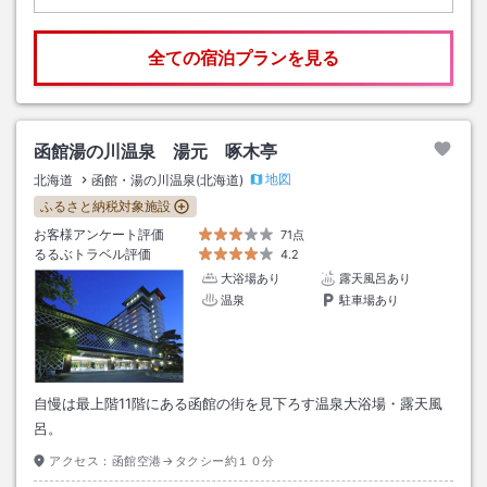
全ての宿泊プランを見る
函館湯の川温泉 湯元 啄木亭
地図
北海道
函館・湯の川温泉(北海道)
ふるさと納税対象施設
お客様アンケート評価
71点
るるぶトラベル評価
4.2
大浴場あり
露天風呂あり
温泉
駐車場あり
自慢は最上階11階にある函館の街を見下ろす温泉大浴場・露天風
呂。
アクセス：
函館空港→タクシー約１０分