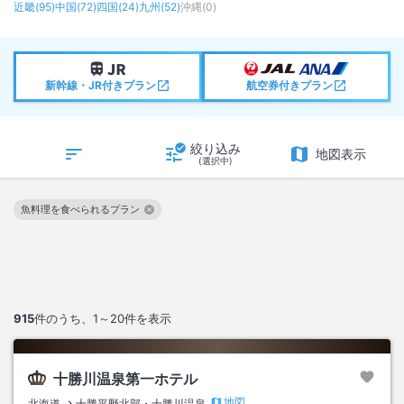
近畿
(
95
)
中国
(
72
)
四国
(
24
)
九州
(
52
)
沖縄
(
0
)
新幹線・JR付きプラン
航空券付きプラン
絞り込み
地図表示
(選択中)
魚料理を食べられるプラン
この絞り込み条件を解除
915
件のうち、
1～20
件を表示
十勝川温泉第一ホテル
地図
北海道
十勝平野北部・十勝川温泉