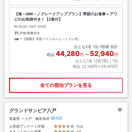
【海～UMI～／グレードアッププラン】季節のお食事＋アワ
ビのお刺身付き！【2食付】
IN
チェックイン
15:00
/ OUT
チェックアウト
10:00
夕食/朝食付き
＊【新館】洋室ツインルーム（トイレ付）
おとな
2
名
1
泊
1
部屋 合計
44,280
52,940
税込
円
〜
円
おとな1名 (
2
名1室)｜
1
泊
税込
22,140円〜26,470円
全ての宿泊プランを見る
グランドサンピア八戸
地図
青森県
八戸・種差海岸
お客様アンケート評価
70点
るるぶトラベル評価
3.8