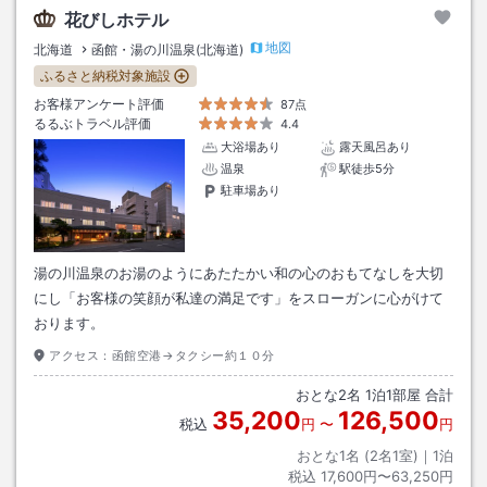
花びしホテル
地図
北海道
函館・湯の川温泉(北海道)
ふるさと納税対象施設
お客様アンケート評価
87点
るるぶトラベル評価
4.4
大浴場あり
露天風呂あり
温泉
駅徒歩5分
駐車場あり
湯の川温泉のお湯のようにあたたかい和の心のおもてなしを大切
にし「お客様の笑顔が私達の満足です」をスローガンに心がけて
おります。
アクセス：
函館空港→タクシー約１０分
おとな
2
名
1
泊
1
部屋 合計
35,200
126,500
税込
円
〜
円
おとな1名 (
2
名1室)｜
1
泊
税込
17,600円〜63,250円