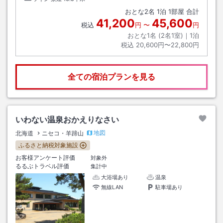
おとな
2
名
1
泊
1
部屋 合計
41,200
45,600
税込
円
〜
円
おとな1名 (
2
名1室)｜
1
泊
税込
20,600円〜22,800円
全ての宿泊プランを見る
いわない温泉おかえりなさい
地図
北海道
ニセコ・羊蹄山
ふるさと納税対象施設
お客様アンケート評価
対象外
るるぶトラベル評価
集計中
大浴場あり
温泉
無線LAN
駐車場あり