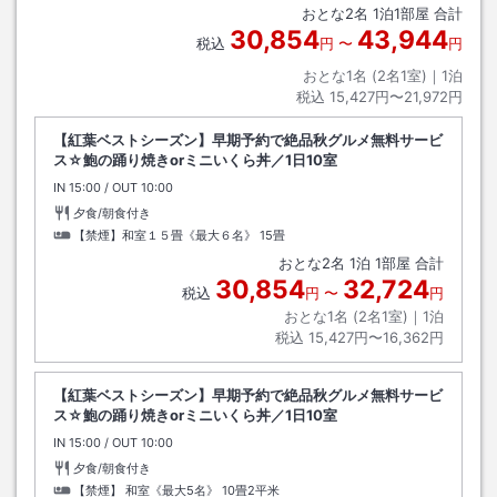
おとな
2
名
1
泊
1
部屋 合計
30,854
43,944
税込
円
〜
円
おとな1名 (
2
名1室)｜
1
泊
税込
15,427円〜21,972円
【紅葉ベストシーズン】早期予約で絶品秋グルメ無料サービ
ス☆鮑の踊り焼きorミニいくら丼／1日10室
IN
チェックイン
15:00
/ OUT
チェックアウト
10:00
夕食/朝食付き
【禁煙】和室１５畳《最大６名》
15畳
おとな
2
名
1
泊
1
部屋 合計
30,854
32,724
税込
円
〜
円
おとな1名 (
2
名1室)｜
1
泊
税込
15,427円〜16,362円
【紅葉ベストシーズン】早期予約で絶品秋グルメ無料サービ
ス☆鮑の踊り焼きorミニいくら丼／1日10室
IN
チェックイン
15:00
/ OUT
チェックアウト
10:00
夕食/朝食付き
【禁煙】 和室《最大5名》
10畳2平米