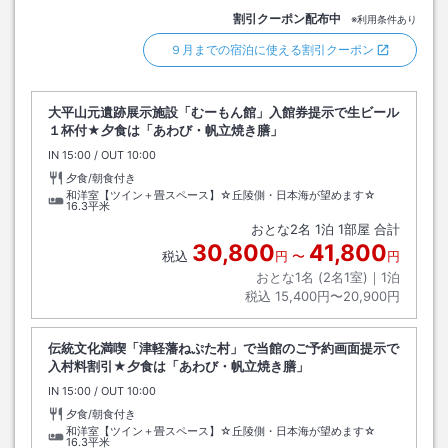
割引クーポン配布中
※利用条件あり
９月までの宿泊に使える割引クーポン
大平山元遺跡展示施設「むーもん館」入館券提示で生ビール
１杯付★夕食は「あわび・帆立焼き膳」
IN
チェックイン
15:00
/ OUT
チェックアウト
10:00
夕食/朝食付き
和洋室【ツイン＋畳スペース】☆丘陵側・日本海が望めます☆
16.3平米
おとな
2
名
1
泊
1
部屋 合計
30,800
41,800
税込
円
〜
円
おとな1名 (
2
名1室)｜
1
泊
税込
15,400円〜20,900円
伝統文化満喫「津軽藩ねぷた村」で当館のご予約画面提示で
入村料割引★夕食は「あわび・帆立焼き膳」
IN
チェックイン
15:00
/ OUT
チェックアウト
10:00
夕食/朝食付き
和洋室【ツイン＋畳スペース】☆丘陵側・日本海が望めます☆
16.3平米