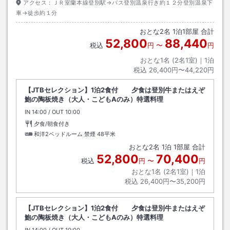
アクセス：
ＪＲ室蘭本線登別駅→バス登別温泉行き約１２分登別温泉下
車→徒歩約１分
おとな
2
名
1
泊
1
部屋 合計
52,800
88,440
税込
円
〜
円
おとな1名 (
2
名1室)｜
1
泊
税込
26,400円〜44,220円
【JTBセレクション】1泊2食付 夕食は登別牛またはえぞ
鮑の陶板焼き（大人・こどもAのみ）特選料理
IN
チェックイン
14:00
/ OUT
チェックアウト
10:00
夕食/朝食付き
和洋2ベッドルーム 禁煙
48平米
おとな
2
名
1
泊
1
部屋 合計
52,800
70,400
税込
円
〜
円
おとな1名 (
2
名1室)｜
1
泊
税込
26,400円〜35,200円
【JTBセレクション】1泊2食付 夕食は登別牛またはえぞ
鮑の陶板焼き（大人・こどもAのみ）特選料理