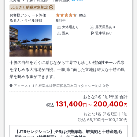
ふるさと納税対象施設
お客様アンケート評価
89点
るるぶトラベル評価
集計中
大浴場あり
露天風呂あり
温泉
駐車場あり
十勝の自然を近くに感じながら世界でも珍しい植物性モール温泉
を楽しめる大浴場が自慢。十勝川に面した立地は雄大な十勝の風
景を眺める事ができます。
アクセス：
ＪＲ根室本線帯広駅北口出口→タクシー約２０分
おとな
2
名
1
泊
1
部屋 合計
131,400
200,400
税込
円
〜
円
おとな1名 (
2
名1室)｜
1
泊
税込
65,700円〜100,200円
【JTBセレクション】夕食は伊勢海老、蝦夷鮑と十勝産黒毛
和牛コース（特選料理）／一泊二食付き