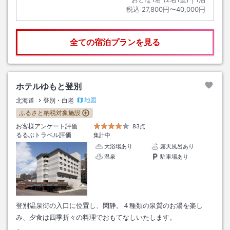
税込
27,800円〜40,000円
全ての宿泊プランを見る
ホテルゆもと登別
地図
北海道
登別・白老
ふるさと納税対象施設
お客様アンケート評価
83点
るるぶトラベル評価
集計中
大浴場あり
露天風呂あり
温泉
駐車場あり
登別温泉街の入口に位置し、閑静。４種類の泉質のお湯を楽し
み、夕食は四季折々の料理でおもてなしいたします。