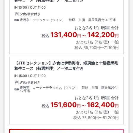
IN
チェックイン
15:00
/ OUT
チェックアウト
11:00
夕食/朝食付き
豊洲亭 デラックス（ツイン） 禁煙 川側 露天風呂付
40平米
おとな
2
名
1
泊
1
部屋 合計
131,400
142,200
税込
円
〜
円
おとな1名 (
2
名1室)｜
1
泊
税込
65,700円〜71,100円
【JTBセレクション】夕食は伊勢海老、蝦夷鮑と十勝産黒毛
和牛コース（特選料理）／一泊二食付き
IN
チェックイン
15:00
/ OUT
チェックアウト
11:00
夕食/朝食付き
豊洲亭 コーナーデラックス（ツイン） 禁煙 川側 露天風呂付
52平米
おとな
2
名
1
泊
1
部屋 合計
151,600
162,400
税込
円
〜
円
おとな1名 (
2
名1室)｜
1
泊
税込
75,800円〜81,200円