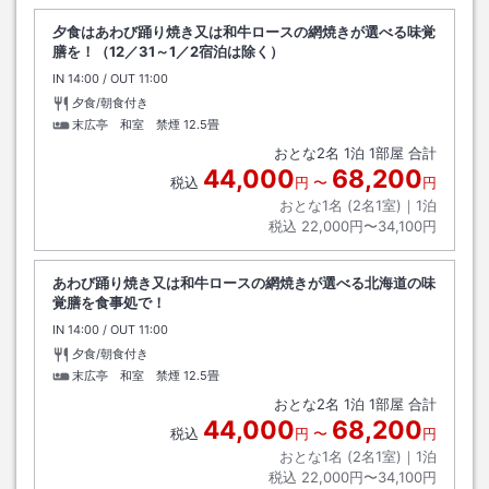
夕食はあわび踊り焼き又は和牛ロースの網焼きが選べる味覚
膳を！（12／31～1／2宿泊は除く）
IN
チェックイン
14:00
/ OUT
チェックアウト
11:00
夕食/朝食付き
末広亭 和室 禁煙
12.5畳
おとな
2
名
1
泊
1
部屋 合計
44,000
68,200
税込
円
〜
円
おとな1名 (
2
名1室)｜
1
泊
税込
22,000円〜34,100円
あわび踊り焼き又は和牛ロースの網焼きが選べる北海道の味
覚膳を食事処で！
IN
チェックイン
14:00
/ OUT
チェックアウト
11:00
夕食/朝食付き
末広亭 和室 禁煙
12.5畳
おとな
2
名
1
泊
1
部屋 合計
44,000
68,200
税込
円
〜
円
おとな1名 (
2
名1室)｜
1
泊
税込
22,000円〜34,100円