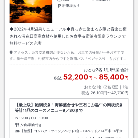
駐車場あり
◆2022年4月温泉リニューアル◆真っ赤に染まる夕陽と音楽に癒
される滞在日高産食材を使用したお食事＆宿泊者限定ラウンジで
無料サービス充実
アクセス：
公共交通機関が少ないため、お車での移動が一番おすすで
す。新千歳空港、札幌市内からですと道南バス「ペガサス号」もおすすめ
です。
おとな
2
名
1
泊
1
部屋 合計
52,200
85,400
税込
円
〜
円
おとな1名 (
2
名1室)｜
1
泊
税込
26,100円〜42,700円
【最上級】鮑網焼き！海鮮盛合せや三石こぶ黒牛の陶板焼き
等計11品のコースメニュー9／30まで
IN
チェックイン
15:00
/ OUT
チェックアウト
10:00
夕食/朝食付き
【禁煙】コンパクトツイン／ベッド1台＋EXベッド／14平米
14平米