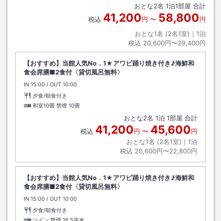
おとな
2
名
1
泊
1
部屋 合計
41,200
58,800
税込
円
〜
円
おとな1名 (
2
名1室)｜
1
泊
税込
20,600円〜29,400円
【おすすめ】当館人気No．1★アワビ踊り焼き付き♪海鮮和
食会席膳■2食付〈貸切風呂無料〉
IN
チェックイン
15:00
/ OUT
チェックアウト
10:00
夕食/朝食付き
和室10畳 禁煙
10畳
おとな
2
名
1
泊
1
部屋 合計
41,200
45,600
税込
円
〜
円
おとな1名 (
2
名1室)｜
1
泊
税込
20,600円〜22,800円
【おすすめ】当館人気No．1★アワビ踊り焼き付き♪海鮮和
食会席膳■2食付〈貸切風呂無料〉
IN
チェックイン
15:00
/ OUT
チェックアウト
10:00
夕食/朝食付き
ツイン 禁煙
16.5平米