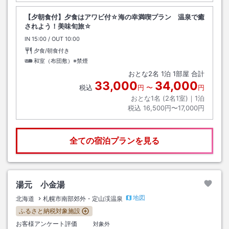
【夕朝食付】夕食はアワビ付☆海の幸満喫プラン 温泉で癒
されよう！美味旬旅☆
IN
チェックイン
15:00
/ OUT
チェックアウト
10:00
夕食/朝食付き
和室（布団敷）※禁煙
おとな
2
名
1
泊
1
部屋 合計
33,000
34,000
税込
円
〜
円
おとな1名 (
2
名1室)｜
1
泊
税込
16,500円〜17,000円
全ての宿泊プランを見る
湯元 小金湯
地図
北海道
札幌市南部郊外・定山渓温泉
ふるさと納税対象施設
お客様アンケート評価
対象外