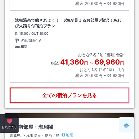
税込
20,680円〜34,980円
浅虫温泉で癒されよう！ ♪海が見えるお部屋♪贅沢！あわ
び火踊り付宿泊プラン
IN
チェックイン
15:00
/ OUT
チェックアウト
10:00
夕食/朝食付き
和室
おとな
2
名
1
泊
1
部屋 合計
41,360
69,960
税込
円
〜
円
おとな1名 (
2
名1室)｜
1
泊
税込
20,680円〜34,980円
全ての宿泊プランを見る
南部屋・海扇閣
ペー
お気に入り
地図
青森県
浅虫温泉・夏泊半島