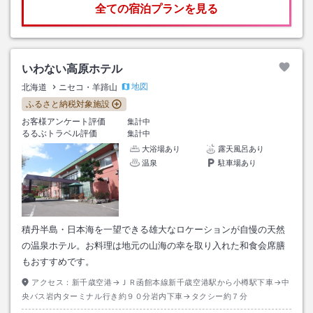
全ての宿泊プランを見る
いわない高原ホテル
地図
北海道
ニセコ・羊蹄山
ふるさと納税対象施設
お客様アンケート評価
集計中
るるぶトラベル評価
集計中
大浴場あり
露天風呂あり
温泉
駐車場あり
積丹半島・日本海を一望できる雄大なロケーションが自慢の天然
の温泉ホテル。お料理は地元の山海の幸を取り入れた和食会席膳
もおすすめです。
アクセス：
新千歳空港→ＪＲ函館本線新千歳空港駅から小樽駅下車→中
央バス岩内ターミナル行き約９０分岩内下車→タクシー約７分