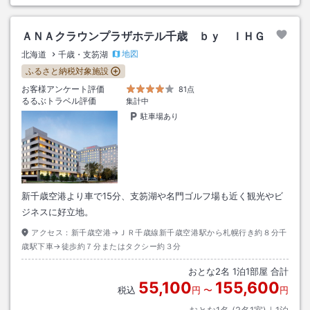
ＡＮＡクラウンプラザホテル千歳 ｂｙ ＩＨＧ
地図
北海道
千歳・支笏湖
ふるさと納税対象施設
お客様アンケート評価
81点
るるぶトラベル評価
集計中
駐車場あり
新千歳空港より車で15分、支笏湖や名門ゴルフ場も近く観光やビ
ジネスに好立地。
アクセス：
新千歳空港→ＪＲ千歳線新千歳空港駅から札幌行き約８分千
歳駅下車→徒歩約７分またはタクシー約３分
おとな
2
名
1
泊
1
部屋 合計
55,100
155,600
税込
円
〜
円