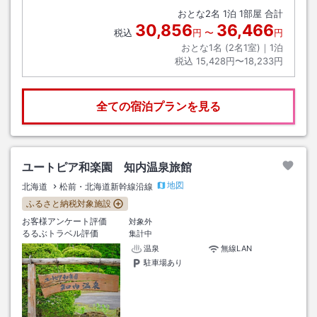
おとな
2
名
1
泊
1
部屋 合計
30,856
36,466
税込
円
〜
円
おとな1名 (
2
名1室)｜
1
泊
税込
15,428円〜18,233円
全ての宿泊プランを見る
ユートピア和楽園 知内温泉旅館
地図
北海道
松前・北海道新幹線沿線
ふるさと納税対象施設
お客様アンケート評価
対象外
るるぶトラベル評価
集計中
温泉
無線LAN
駐車場あり