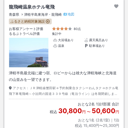
龍飛崎温泉ホテル竜飛
地図
青森県
津軽半島東海岸・龍飛崎
ふるさと納税対象施設
お客様アンケート評価
80点
るるぶトラベル評価
集計中
大浴場あり
露天風呂あり
温泉
駐車場あり
津軽半島最北端に建つ宿、ロビーからは雄大な津軽海峡と北海道
の山並みを一望できます。
アクセス：
ＪＲ津軽線蟹田駅→予約制乗合タクシーわんタク→ホテル竜
飛下車竜飛崎～小泊間の国道３３９号線（竜泊ライン）は冬期閉鎖しま
す。
おとな
2
名
1
泊
1
部屋 合計
30,800
50,600
税込
円
〜
円
おとな1名 (
2
名1室)｜
1
泊
税込
15,400円〜25,300円