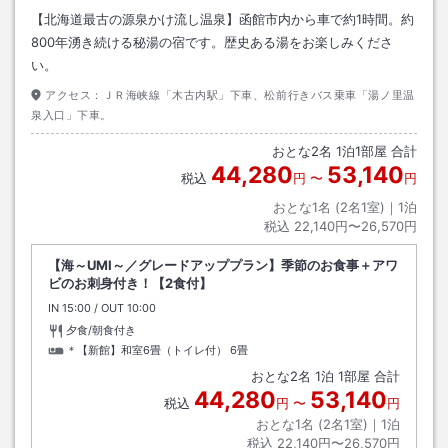
【北海道最古の源泉かけ流し温泉】函館市内から車で約1時間。約
800年湧き続ける秘湯の宿です。歴史ある湯をお楽しみくださ
い。
アクセス：
ＪＲ海峡線「木古内駅」下車、松前行きバス乗車「湯ノ里温
泉入口」下車。
おとな
2
名
1
泊
1
部屋 合計
44,280
53,140
税込
円
〜
円
おとな1名 (
2
名1室)｜
1
泊
税込
22,140円〜26,570円
【海～UMI～／グレードアッププラン】季節のお食事＋アワ
ビのお刺身付き！【2食付】
IN
チェックイン
15:00
/ OUT
チェックアウト
10:00
夕食/朝食付き
＊【新館】和室6畳（トイレ付）
6畳
おとな
2
名
1
泊
1
部屋 合計
44,280
53,140
税込
円
〜
円
おとな1名 (
2
名1室)｜
1
泊
税込
22,140円〜26,570円