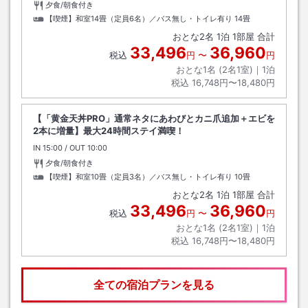
夕食/朝食付き
【喫煙】和室14畳（定員6名）／バス無し・トイレ有り
14畳
おとな
2
名
1
泊
1
部屋 合計
33,496
36,960
税込
円
〜
円
おとな1名 (
2
名1室)｜
1
泊
税込
16,748円〜18,480円
【「黄金天丼PRO」通常ネタにあわびとカニ爪追加＋エビを
2本に増量】最大24時間ステイ満喫！
IN
チェックイン
15:00
/ OUT
チェックアウト
10:00
夕食/朝食付き
【喫煙】和室10畳（定員3名）／バス無し・トイレ有り
10畳
おとな
2
名
1
泊
1
部屋 合計
33,496
36,960
税込
円
〜
円
おとな1名 (
2
名1室)｜
1
泊
税込
16,748円〜18,480円
全ての宿泊プランを見る