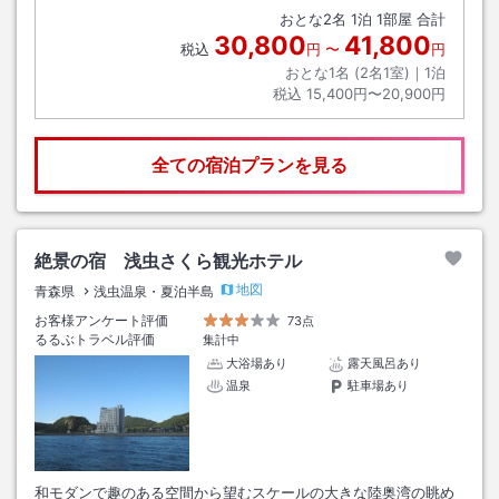
おとな
2
名
1
泊
1
部屋 合計
30,800
41,800
税込
円
〜
円
おとな1名 (
2
名1室)｜
1
泊
税込
15,400円〜20,900円
全ての宿泊プランを見る
絶景の宿 浅虫さくら観光ホテル
地図
青森県
浅虫温泉・夏泊半島
お客様アンケート評価
73点
るるぶトラベル評価
集計中
大浴場あり
露天風呂あり
温泉
駐車場あり
和モダンで趣のある空間から望むスケールの大きな陸奥湾の眺め