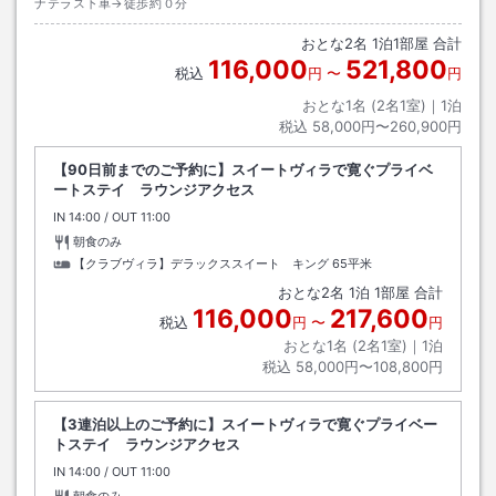
ナテラス下車→徒歩約０分
おとな
2
名
1
泊
1
部屋 合計
116,000
521,800
税込
円
〜
円
おとな1名 (
2
名1室)｜
1
泊
税込
58,000円〜260,900円
【90日前までのご予約に】スイートヴィラで寛ぐプライベ
ートステイ ラウンジアクセス
IN
チェックイン
14:00
/ OUT
チェックアウト
11:00
朝食のみ
【クラブヴィラ】デラックススイート キング
65平米
おとな
2
名
1
泊
1
部屋 合計
116,000
217,600
税込
円
〜
円
おとな1名 (
2
名1室)｜
1
泊
税込
58,000円〜108,800円
【3連泊以上のご予約に】スイートヴィラで寛ぐプライベー
トステイ ラウンジアクセス
IN
チェックイン
14:00
/ OUT
チェックアウト
11:00