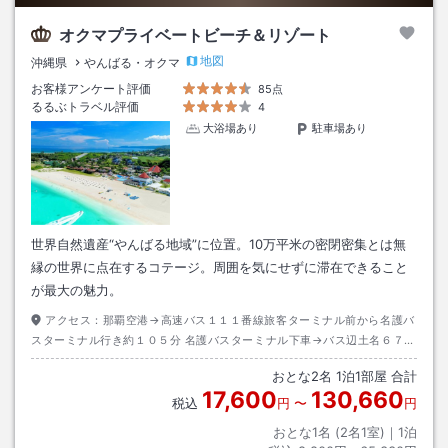
オクマプライベートビーチ＆リゾート
地図
沖縄県
やんばる・オクマ
お客様アンケート評価
85点
るるぶトラベル評価
4
大浴場あり
駐車場あり
世界自然遺産“やんばる地域”に位置。10万平米の密閉密集とは無
縁の世界に点在するコテージ。周囲を気にせずに滞在できること
が最大の魅力。
アクセス：
那覇空港→高速バス１１１番線旅客ターミナル前から名護バ
スターミナル行き約１０５分 名護バスターミナル下車→バス辺土名６７番
線辺土名バスターミナル行き約６０分 オクマビーチ入口下車→徒歩約２０
おとな
2
名
1
泊
1
部屋 合計
分
17,600
130,660
税込
円
〜
円
おとな1名 (
2
名1室)｜
1
泊