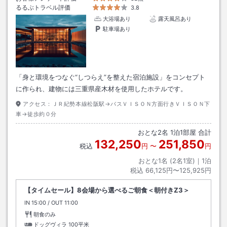
るるぶトラベル評価
3.8
大浴場あり
露天風呂あり
駐車場あり
「身と環境をつなぐ“しつらえ”を整えた宿泊施設」をコンセプト
に作られ、建物には三重県産木材を使用したホテルです。
アクセス：
ＪＲ紀勢本線松阪駅→バスＶＩＳＯＮ方面行きＶＩＳＯＮ下
車→徒歩約０分
おとな
2
名
1
泊
1
部屋 合計
132,250
251,850
税込
円
〜
円
おとな1名 (
2
名1室)｜
1
泊
税込
66,125円〜125,925円
【タイムセール】8会場から選べるご朝食＜朝付きZ3＞
IN
チェックイン
15:00
/ OUT
チェックアウト
11:00
朝食のみ
ドッグヴィラ
100平米