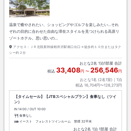
温泉で癒やされたい、ショッピングやゴルフを楽しみたい…それ
ぞれの目的に合わせた自由な滞在スタイルを見つけられる高原リ
ゾートホテル。思い思いの…
アクセス：
ＪＲ北陸新幹線軽井沢駅南口出口→徒歩約１０分またはタク
シー約２分
おとな
2
名
1
泊
1
部屋 合計
33,408
256,546
税込
円
〜
円
おとな1名 (
2
名1室)｜
1
泊
税込
16,704円〜128,273円
【タイムセール】【JTBスペシャルプラン】食事なし（ツイ
ン）
IN
チェックイン
14:00
/ OUT
チェックアウト
10:00
食事なし
イースト フォレストツインルーム 禁煙
32平米
おとな
2
名
1
泊
1
部屋 合計