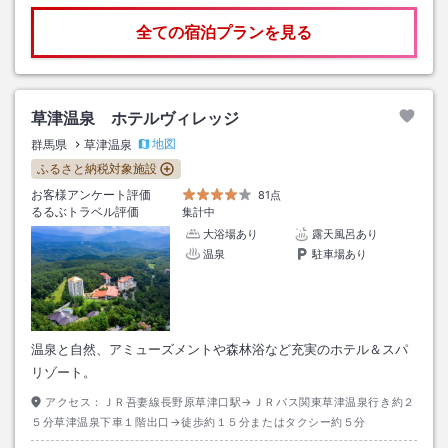
全ての宿泊プランを見る
草津温泉 ホテルヴィレッジ
地図
群馬県
草津温泉
ふるさと納税対象施設
お客様アンケート評価
81点
るるぶトラベル評価
集計中
大浴場あり
露天風呂あり
温泉
駐車場あり
温泉と自然、アミューズメントや森林浴など充実のホテル＆スパ
リゾート。
アクセス：
ＪＲ吾妻線長野原草津口駅→ＪＲバス関東草津温泉行き約２
５分草津温泉下車１階出口→徒歩約１５分またはタクシー約５分