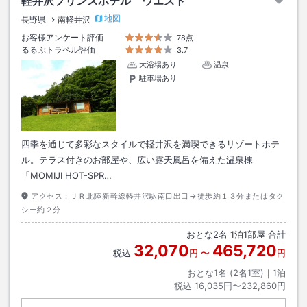
軽井沢プリンスホテル ウエスト
地図
長野県
南軽井沢
お客様アンケート評価
78点
るるぶトラベル評価
3.7
大浴場あり
温泉
駐車場あり
四季を通じて多彩なスタイルで軽井沢を満喫できるリゾートホテ
ル。テラス付きのお部屋や、広い露天風呂を備えた温泉棟
「MOMIJI HOT-SPR…
アクセス：
ＪＲ北陸新幹線軽井沢駅南口出口→徒歩約１３分またはタク
シー約２分
おとな
2
名
1
泊
1
部屋 合計
32,070
465,720
税込
円
〜
円
おとな1名 (
2
名1室)｜
1
泊
税込
16,035円〜232,860円