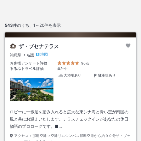
543
件のうち、
1～20
件を表示
ザ・ブセナテラス
地図
沖縄県
名護
お客様アンケート評価
90点
るるぶトラベル評価
集計中
大浴場あり
駐車場あり
ロビーに一歩足を踏み入れると広大な東シナ海と青い空が南国の
風と共にお迎えいたします。テラスチェックインがあなたの休日
物語のプロローグです。■…
アクセス：
那覇空港→空港リムジンバス那覇空港から約９０分ザ・ブセ