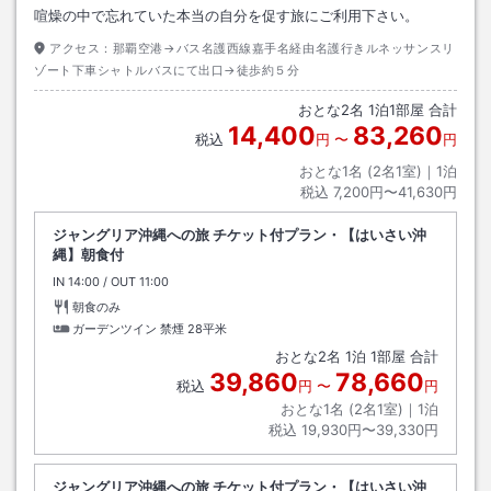
喧燥の中で忘れていた本当の自分を促す旅にご利用下さい。
アクセス：
那覇空港→バス名護西線嘉手名経由名護行きルネッサンスリ
ゾート下車シャトルバスにて出口→徒歩約５分
おとな
2
名
1
泊
1
部屋 合計
14,400
83,260
税込
円
〜
円
おとな1名 (
2
名1室)｜
1
泊
税込
7,200円〜41,630円
ジャングリア沖縄への旅 チケット付プラン・【はいさい沖
縄】朝食付
IN
チェックイン
14:00
/ OUT
チェックアウト
11:00
朝食のみ
ガーデンツイン 禁煙
28平米
おとな
2
名
1
泊
1
部屋 合計
39,860
78,660
税込
円
〜
円
おとな1名 (
2
名1室)｜
1
泊
税込
19,930円〜39,330円
ジャングリア沖縄への旅 チケット付プラン・【はいさい沖