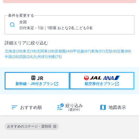
条件を変更する
全国
日付未定 - 1泊｜1部屋 おとな2名,こども0名
詳細エリアに絞り込む
北海道
(
29
)
東北
(
18
)
北関東
(
28
)
首都圏
(
46
)
甲信越
(
67
)
東海
(
51
)
北陸
(
9
)
近畿
(
89
)
中国
(
26
)
四国
(
24
)
九州
(
81
)
沖縄
(
75
)
新幹線・JR付きプラン
航空券付きプラン
絞り込み
おすすめ順
地図表示
(選択中)
おすすめのコテージ・貸別荘
この絞り込み条件を解除