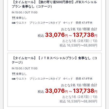
【タイムセール】【旅の寄り道500円券付】JTBスペシャル
プラン 食事なし（コテージ）
IN
チェックイン
15:00
/ OUT
チェックアウト
11:00
食事なし
ウエスト プリンスコテージAタイプ 4ベッド 禁煙
47.4平米
おとな
2
名
1
泊
1
部屋 合計
33,076
137,738
税込
円
〜
円
おとな1名 (
2
名1室)｜
1
泊
税込
16,538円〜68,869円
【タイムセール】【ＪＴＢスペシャルプラン】食事なし（コ
テージ）
IN
チェックイン
15:00
/ OUT
チェックアウト
11:00
食事なし
ウエスト プリンスコテージAタイプ 4ベッド 禁煙
47.4平米
おとな
2
名
1
泊
1
部屋 合計
33,076
137,738
税込
円
〜
円
おとな1名 (
2
名1室)｜
1
泊
税込
16,538円〜68,869円