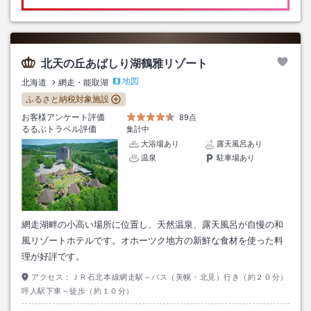
北天の丘あばしり湖鶴雅リゾート
地図
北海道
網走・能取湖
ふるさと納税対象施設
お客様アンケート評価
89点
るるぶトラベル評価
集計中
大浴場あり
露天風呂あり
温泉
駐車場あり
網走湖畔の小高い場所に位置し、天然温泉、露天風呂が自慢の和
風リゾートホテルです。オホーツク地方の新鮮な食材を使った料
理が好評です。
アクセス：
ＪＲ石北本線網走駅～バス（美幌・北見）行き（約２０分）
呼人駅下車～徒歩（約１０分）