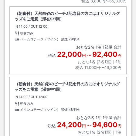
税込
8,800円〜65,330円
（朝食付）天然白砂のビーチ♪記念日の方にはオリジナルグ
ッズをご用意（滞在中1回）
IN
チェックイン
14:00
/ OUT
チェックアウト
12:00
朝食のみ
パームコテージ（ツイン） 禁煙
29平米
おとな
2
名
1
泊
1
部屋 合計
22,000
92,400
税込
円
〜
円
おとな1名 (
2
名1室)｜
1
泊
税込
11,000円〜46,200円
（朝食付）天然白砂のビーチ♪記念日の方にはオリジナルグ
ッズをご用意（滞在中1回）
IN
チェックイン
14:00
/ OUT
チェックアウト
12:00
朝食のみ
メインコテージ（ツイン） 禁煙
48平米
おとな
2
名
1
泊
1
部屋 合計
24,200
94,600
税込
円
〜
円
おとな1名 (
2
名1室)｜
1
泊