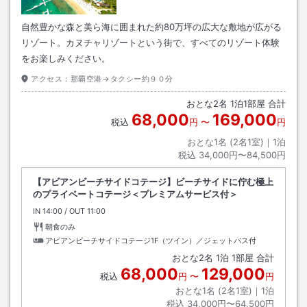
自然豊かな森と美ら海に囲まれた約80万坪の広大な敷地が広がる
リゾート。カヌチャリゾートという街で、すべてのリゾート体験
をお楽しみください。
アクセス：
那覇空港→タクシー約９０分
おとな
2
名
1
泊
1
部屋 合計
68,000
169,000
税込
円
〜
円
おとな1名 (
2
名1室)｜
1
泊
税込
34,000円〜84,500円
【アビアンビーチサイドコテージ】ビーチサイドに佇む極上
のプライベートコテージ＜プレミアムサービス付＞
IN
チェックイン
14:00
/ OUT
チェックアウト
11:00
朝食のみ
アビアンビーチサイドコテージ1F（ツイン）／ジェットバス付
おとな
2
名
1
泊
1
部屋 合計
68,000
129,000
税込
円
〜
円
おとな1名 (
2
名1室)｜
1
泊
税込
34,000円〜64,500円