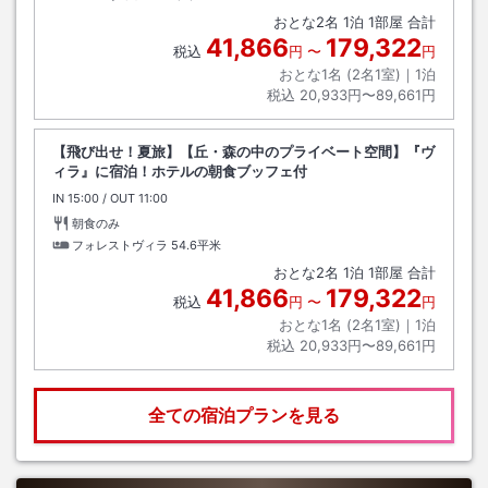
おとな
2
名
1
泊
1
部屋 合計
41,866
179,322
税込
円
〜
円
おとな1名 (
2
名1室)｜
1
泊
税込
20,933円〜89,661円
【飛び出せ！夏旅】【丘・森の中のプライベート空間】『ヴ
ィラ』に宿泊！ホテルの朝食ブッフェ付
IN
チェックイン
15:00
/ OUT
チェックアウト
11:00
朝食のみ
フォレストヴィラ
54.6平米
おとな
2
名
1
泊
1
部屋 合計
41,866
179,322
税込
円
〜
円
おとな1名 (
2
名1室)｜
1
泊
税込
20,933円〜89,661円
全ての宿泊プランを見る