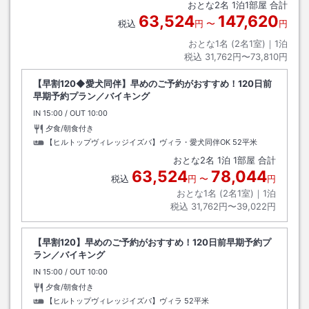
おとな
2
名
1
泊
1
部屋 合計
63,524
147,620
税込
円
〜
円
おとな1名 (
2
名1室)｜
1
泊
税込
31,762円〜73,810円
【早割120◆愛犬同伴】早めのご予約がおすすめ！120日前
早期予約プラン／バイキング
IN
チェックイン
15:00
/ OUT
チェックアウト
10:00
夕食/朝食付き
【ヒルトップヴィレッジイズバ】ヴィラ・愛犬同伴OK
52平米
おとな
2
名
1
泊
1
部屋 合計
63,524
78,044
税込
円
〜
円
おとな1名 (
2
名1室)｜
1
泊
税込
31,762円〜39,022円
【早割120】早めのご予約がおすすめ！120日前早期予約プ
ラン／バイキング
IN
チェックイン
15:00
/ OUT
チェックアウト
10:00
夕食/朝食付き
【ヒルトップヴィレッジイズバ】ヴィラ
52平米