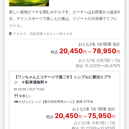
美しい底地ビーチを望むホテルです。ビーチへはお部屋から徒歩0
分。マリンスポーツで楽しんだ後は、リゾートの大浴場でリフレ
ッシュ。
アクセス：
石垣空港→タクシー約４０分
おとな
2
名
1
泊
1
部屋 合計
20,450
78,950
税込
円
〜
円
おとな1名 (
2
名1室)｜
1
泊
税込
10,225円〜39,475円
【ワンちゃんとコテージで過ごす】シンプルに素泊りプラ
ン ☆駐車場無料☆
IN
チェックイン
15:00
/ OUT
チェックアウト
11:00
食事なし
かびらビレッジ【愛犬同伴専用ルーム】禁煙
47平米
おとな
2
名
1
泊
1
部屋 合計
20,450
75,950
税込
円
〜
円
おとな1名 (
2
名1室)｜
1
泊
税込
10,225円〜37,975円