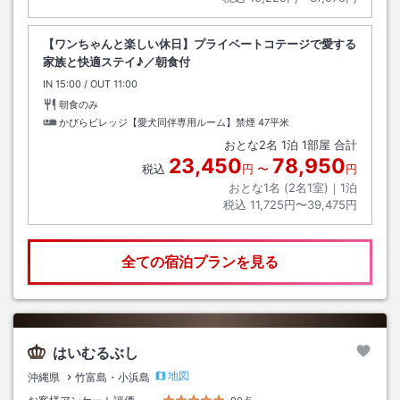
【ワンちゃんと楽しい休日】プライベートコテージで愛する
家族と快適ステイ♪／朝食付
IN
チェックイン
15:00
/ OUT
チェックアウト
11:00
朝食のみ
かびらビレッジ【愛犬同伴専用ルーム】禁煙
47平米
おとな
2
名
1
泊
1
部屋 合計
23,450
78,950
税込
円
〜
円
おとな1名 (
2
名1室)｜
1
泊
税込
11,725円〜39,475円
全ての宿泊プランを見る
はいむるぶし
地図
沖縄県
竹富島・小浜島