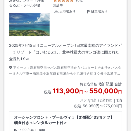
お客様アンケート評価
90点
るるぶトラベル評価
集計中
大浴場あり
駐車場あり
2025年7月15日リニューアルオープン !日本最南端のアイランドビ
ーチリゾート「はいむるぶし」北半球最大のサンゴ礁に囲まれた
全長約1.9㎞…
アクセス：
新石垣空港→バス新石垣空港からバスターミナル行きバスタ
ーミナル下車→高速船小浜航路石垣港から小浜港行き約３０分小浜港下船
→無料送迎バス約５分→徒歩約０分
おとな
2
名
1
泊
1
部屋 合計
113,900
550,000
税込
円
〜
円
おとな1名 (
2
名1室)｜
1
泊
税込
56,950円〜275,000円
オーシャンフロント・プールヴィラ【3泊限定 33％オフ】
朝食付き＜レンタルカート付＞
IN
チェックイン
15:00
/ OUT
チェックアウト
11:00