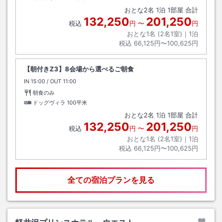
おとな
2
名
1
泊
1
部屋 合計
132,250
201,250
税込
円
〜
円
おとな1名 (
2
名1室)｜
1
泊
税込
66,125円〜100,625円
【朝付きZ3】8会場から選べるご朝食
IN
チェックイン
15:00
/ OUT
チェックアウト
11:00
朝食のみ
ドッグヴィラ
100平米
おとな
2
名
1
泊
1
部屋 合計
132,250
201,250
税込
円
〜
円
おとな1名 (
2
名1室)｜
1
泊
税込
66,125円〜100,625円
全ての宿泊プランを見る