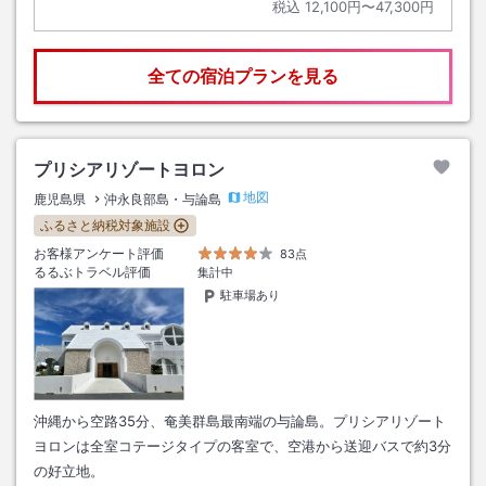
税込
12,100円〜47,300円
全ての宿泊プランを見る
プリシアリゾートヨロン
地図
鹿児島県
沖永良部島・与論島
ふるさと納税対象施設
お客様アンケート評価
83点
るるぶトラベル評価
集計中
駐車場あり
沖縄から空路35分、奄美群島最南端の与論島。プリシアリゾート
ヨロンは全室コテージタイプの客室で、空港から送迎バスで約3分
の好立地。