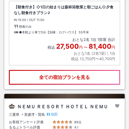
【朝食付き】◇1日の始まりは森林浴散策と朝ごはん◇夕食
なし朝食付きプラン♪
IN
チェックイン
15:00
/ OUT
チェックアウト
11:00
朝食のみ
●本館より車で5分【別棟：ログハウス】
55平米
おとな
2
名
1
泊
1
部屋 合計
27,500
81,400
税込
円
〜
円
おとな1名 (
2
名1室)｜
1
泊
税込
13,750円〜40,700円
全ての宿泊プランを見る
ＮＥＭＵ ＲＥＳＯＲＴ ＨＯＴＥＬ ＮＥＭＵ
地図
三重県
英虞湾・賢島
お客様アンケート評価
89点
るるぶトラベル評価
4.1