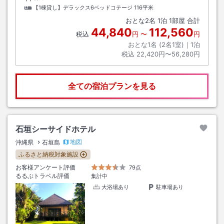
【1棟貸し】デラックス6ベッドコテージ
116平米
おとな
2
名
1
泊
1
部屋 合計
44,840
112,560
税込
円
〜
円
おとな1名 (
2
名1室)｜
1
泊
税込
22,420円〜56,280円
全ての宿泊プランを見る
石垣シーサイドホテル
地図
沖縄県
石垣島
ふるさと納税対象施設
お客様アンケート評価
79点
るるぶトラベル評価
集計中
大浴場あり
駐車場あり