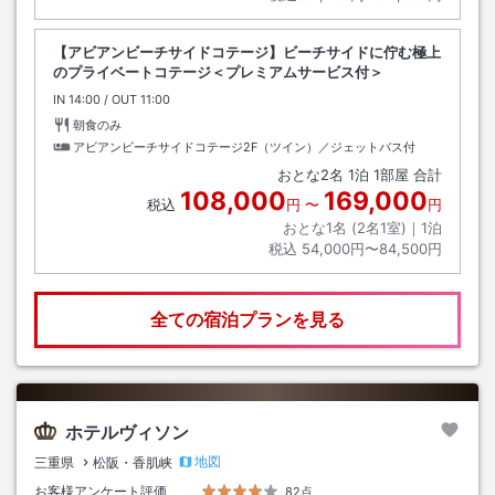
【アビアンビーチサイドコテージ】ビーチサイドに佇む極上
のプライベートコテージ＜プレミアムサービス付＞
IN
チェックイン
14:00
/ OUT
チェックアウト
11:00
朝食のみ
アビアンビーチサイドコテージ2F（ツイン）／ジェットバス付
おとな
2
名
1
泊
1
部屋 合計
108,000
169,000
税込
円
〜
円
おとな1名 (
2
名1室)｜
1
泊
税込
54,000円〜84,500円
全ての宿泊プランを見る
ホテルヴィソン
地図
三重県
松阪・香肌峡
お客様アンケート評価
82点