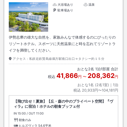
大浴場あり
温泉
駐車場あり
伊勢志摩の雄大な自然を、家族みんなで体感するのにぴったりの
リゾートホテル。スポーツに天然温泉にと時を忘れてリゾートラ
イフを満喫してください。
アクセス：
私鉄近鉄賢島線鵜方駅南口出口→タクシー約１５分
おとな
2
名
1
泊
1
部屋 合計
41,866
208,362
税込
円
〜
円
おとな1名 (
2
名1室)｜
1
泊
税込
20,933円〜104,181円
【飛び出せ！夏旅】【丘・森の中のプライベート空間】『ヴ
ィラ』に宿泊！ホテルの朝食ブッフェ付
IN
チェックイン
15:00
/ OUT
チェックアウト
11:00
朝食のみ
ヒルズヴィラ
54.6平米