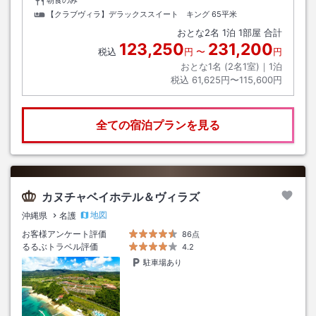
朝食のみ
【クラブヴィラ】デラックススイート キング
65平米
おとな
2
名
1
泊
1
部屋 合計
123,250
231,200
税込
円
〜
円
おとな1名 (
2
名1室)｜
1
泊
税込
61,625円〜115,600円
全ての宿泊プランを見る
カヌチャベイホテル＆ヴィラズ
地図
沖縄県
名護
お客様アンケート評価
86点
るるぶトラベル評価
4.2
駐車場あり