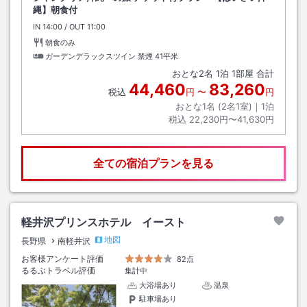
縄】朝食付
IN
チェックイン
14:00
/ OUT
チェックアウト
11:00
朝食のみ
ガーデンデラックスツイン 禁煙
41平米
おとな
2
名
1
泊
1
部屋 合計
44,460
83,260
税込
円
〜
円
おとな1名 (
2
名1室)｜
1
泊
税込
22,230円〜41,630円
全ての宿泊プランを見る
軽井沢プリンスホテル イースト
地図
長野県
南軽井沢
お客様アンケート評価
82点
るるぶトラベル評価
集計中
大浴場あり
温泉
駐車場あり