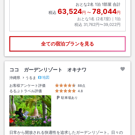
おとな
2
名
1
泊
1
部屋 合計
63,524
78,044
税込
円
〜
円
おとな1名 (
2
名1室)｜
1
泊
税込
31,762円〜39,022円
全ての宿泊プランを見る
ココ ガーデンリゾート オキナワ
地図
沖縄県
うるま
お客様アンケート評価
88点
るるぶトラベル評価
4.8
駐車場あり
日常から開放される快適性を追求したガーデンリゾート。日々の