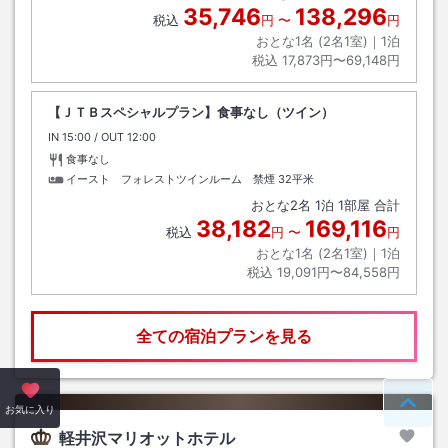
35,746
138,296
税込
円
〜
円
おとな1名 (
2
名1室)｜
1
泊
税込
17,873円〜69,148円
【ＪＴＢスペシャルプラン】食事なし（ツイン）
IN
チェックイン
15:00
/ OUT
チェックアウト
12:00
食事なし
イースト フォレストツインルーム 禁煙
32平米
おとな
2
名
1
泊
1
部屋 合計
38,182
169,116
税込
円
〜
円
おとな1名 (
2
名1室)｜
1
泊
税込
19,091円〜84,558円
全ての宿泊プランを見る
ペー
お気に入り
軽井沢マリオットホテル