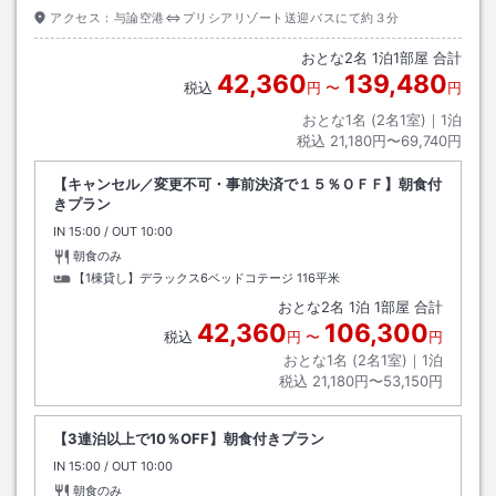
アクセス：
与論空港⇔プリシアリゾート送迎バスにて約３分
おとな
2
名
1
泊
1
部屋 合計
42,360
139,480
税込
円
〜
円
おとな1名 (
2
名1室)｜
1
泊
税込
21,180円〜69,740円
【キャンセル／変更不可・事前決済で１５％ＯＦＦ】朝食付
きプラン
IN
チェックイン
15:00
/ OUT
チェックアウト
10:00
朝食のみ
【1棟貸し】デラックス6ベッドコテージ
116平米
おとな
2
名
1
泊
1
部屋 合計
42,360
106,300
税込
円
〜
円
おとな1名 (
2
名1室)｜
1
泊
税込
21,180円〜53,150円
【3連泊以上で10％OFF】朝食付きプラン
IN
チェックイン
15:00
/ OUT
チェックアウト
10:00
朝食のみ