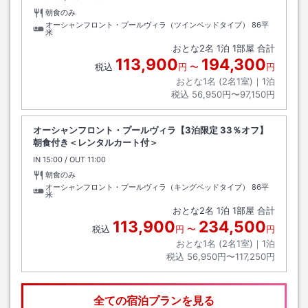
朝食のみ
オーシャンフロント・プールヴィラ（ツインベッドタイプ）
86平
米
おとな
2
名
1
泊
1
部屋 合計
113,900
194,300
税込
円
〜
円
おとな1名 (
2
名1室)｜
1
泊
税込
56,950円〜97,150円
オーシャンフロント・プールヴィラ【3泊限定 33％オフ】
朝食付き＜レンタルカート付＞
IN
チェックイン
15:00
/ OUT
チェックアウト
11:00
朝食のみ
オーシャンフロント・プールヴィラ（キングベッドタイプ）
86平
米
おとな
2
名
1
泊
1
部屋 合計
113,900
234,500
税込
円
〜
円
おとな1名 (
2
名1室)｜
1
泊
税込
56,950円〜117,250円
全ての宿泊プランを見る