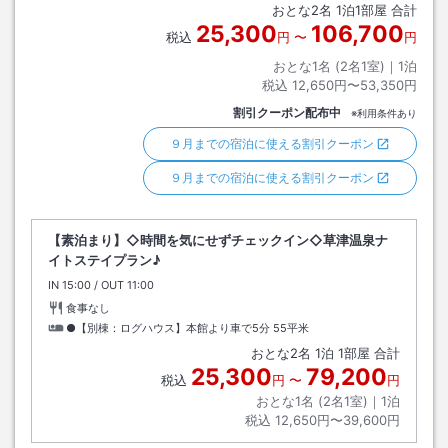
おとな
2
名
1
泊
1
部屋 合計
25,300
106,700
税込
円
〜
円
おとな1名 (
2
名1室)｜
1
泊
税込
12,650円〜53,350円
割引クーポン配布中
※利用条件あり
９月までの宿泊に使える割引クーポン
９月までの宿泊に使える割引クーポン
【素泊まり】◇時間を気にせずチェックイン◇草津温泉ナ
イトステイプラン♪
IN
チェックイン
15:00
/ OUT
チェックアウト
11:00
食事なし
●【別棟：ログハウス】本館より車で5分
55平米
おとな
2
名
1
泊
1
部屋 合計
25,300
79,200
税込
円
〜
円
おとな1名 (
2
名1室)｜
1
泊
税込
12,650円〜39,600円