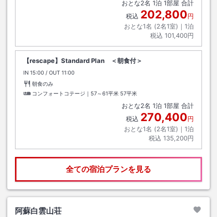
おとな
2
名
1
泊
1
部屋 合計
202,800
税込
円
おとな1名 (
2
名1室)｜
1
泊
税込
101,400円
【rescape】Standard Plan ＜朝食付＞
IN
チェックイン
15:00
/ OUT
チェックアウト
11:00
朝食のみ
コンフォートコテージ｜57～61平米
57平米
おとな
2
名
1
泊
1
部屋 合計
270,400
税込
円
おとな1名 (
2
名1室)｜
1
泊
税込
135,200円
全ての宿泊プランを見る
阿蘇白雲山荘