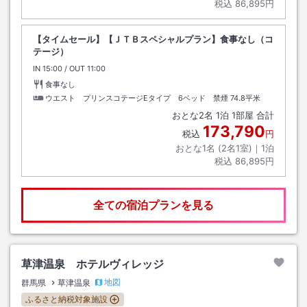
税込
86,895円
【タイムセール】【ＪＴＢスペシャルプラン】食事なし（コ
テージ）
IN
チェックイン
15:00
/ OUT
チェックアウト
11:00
食事なし
ウエスト プリンスコテージEタイプ 6ベッド 禁煙
74.8平米
おとな
2
名
1
泊
1
部屋 合計
173,790
税込
円
おとな1名 (
2
名1室)｜
1
泊
税込
86,895円
全ての宿泊プランを見る
草津温泉 ホテルヴィレッジ
地図
群馬県
草津温泉
ふるさと納税対象施設