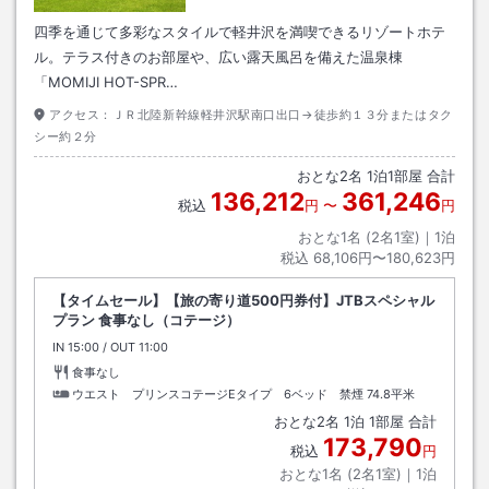
四季を通じて多彩なスタイルで軽井沢を満喫できるリゾートホテ
ル。テラス付きのお部屋や、広い露天風呂を備えた温泉棟
「MOMIJI HOT-SPR…
アクセス：
ＪＲ北陸新幹線軽井沢駅南口出口→徒歩約１３分またはタク
シー約２分
おとな
2
名
1
泊
1
部屋 合計
136,212
361,246
税込
円
〜
円
おとな1名 (
2
名1室)｜
1
泊
税込
68,106円〜180,623円
【タイムセール】【旅の寄り道500円券付】JTBスペシャル
プラン 食事なし（コテージ）
IN
チェックイン
15:00
/ OUT
チェックアウト
11:00
食事なし
ウエスト プリンスコテージEタイプ 6ベッド 禁煙
74.8平米
おとな
2
名
1
泊
1
部屋 合計
173,790
税込
円
おとな1名 (
2
名1室)｜
1
泊