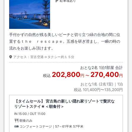
駐車場あり
手付かずの自然が残る美しいビーチと切り立つ緑の台地の間に位
置するｔｈｅ ｒｅｓｃａｐｅ。五感を研ぎ澄まし、一瞬の時の
流れをお楽しみ頂けます。
アクセス：
宮古空港→タクシー約１５分
おとな
2
名
1
泊
1
部屋 合計
202,800
270,400
税込
円
〜
円
おとな1名 (
2
名1室)｜
1
泊
税込
101,400円〜135,200円
【タイムセール】 宮古島の新しい隠れ家リゾートで贅沢な
リゾートステイ★＜朝食付＞
IN
チェックイン
15:00
/ OUT
チェックアウト
11:00
朝食のみ
コンフォートコテージ｜57～61平米
57平米