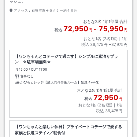
ッシュ。
アクセス：
石垣空港→タクシー約４０分
おとな
2
名
1
泊
1
部屋 合計
72,950
75,950
税込
円
〜
円
おとな1名 (
2
名1室)｜
1
泊
税込
36,475円〜37,975円
【ワンちゃんとコテージで過ごす】シンプルに素泊りプラ
ン ☆駐車場無料☆
IN
チェックイン
15:00
/ OUT
チェックアウト
11:00
食事なし
かびらビレッジ【愛犬同伴専用ルーム】禁煙
47平米
おとな
2
名
1
泊
1
部屋 合計
72,950
税込
円
おとな1名 (
2
名1室)｜
1
泊
税込
36,475円
【ワンちゃんと楽しい休日】プライベートコテージで愛する
家族と快適ステイ♪／朝食付