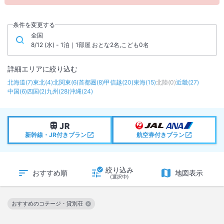
条件を変更する
全国
8/12 (水) - 1泊｜1部屋 おとな2名,こども0名
詳細エリアに絞り込む
北海道
(
7
)
東北
(
4
)
北関東
(
6
)
首都圏
(
8
)
甲信越
(
20
)
東海
(
15
)
北陸
(
0
)
近畿
(
27
)
中国
(
6
)
四国
(
2
)
九州
(
28
)
沖縄
(
24
)
新幹線・JR付きプラン
航空券付きプラン
絞り込み
おすすめ順
地図表示
(選択中)
おすすめのコテージ・貸別荘
この絞り込み条件を解除