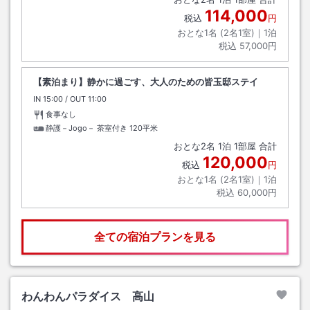
114,000
税込
円
おとな1名 (
2
名1室)｜
1
泊
税込
57,000円
【素泊まり】静かに過ごす、大人のための皆玉邸ステイ
IN
チェックイン
15:00
/ OUT
チェックアウト
11:00
食事なし
静護－Jogo－ 茶室付き
120平米
おとな
2
名
1
泊
1
部屋 合計
120,000
税込
円
おとな1名 (
2
名1室)｜
1
泊
税込
60,000円
全ての宿泊プランを見る
わんわんパラダイス 高山