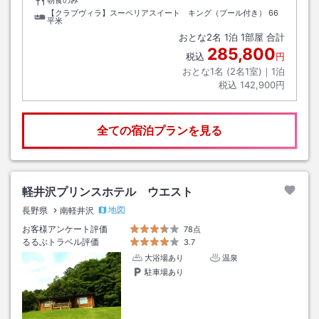
朝食のみ
【クラブヴィラ】スーペリアスイート キング（プール付き）
66
平米
おとな
2
名
1
泊
1
部屋 合計
285,800
税込
円
おとな1名 (
2
名1室)｜
1
泊
税込
142,900円
全ての宿泊プランを見る
軽井沢プリンスホテル ウエスト
地図
長野県
南軽井沢
お客様アンケート評価
78点
るるぶトラベル評価
3.7
大浴場あり
温泉
駐車場あり