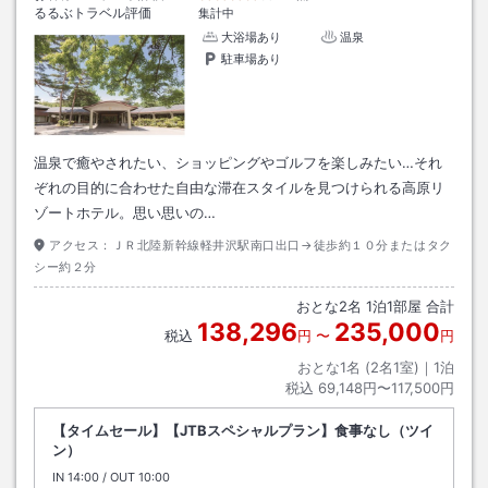
るるぶトラベル評価
集計中
大浴場あり
温泉
駐車場あり
温泉で癒やされたい、ショッピングやゴルフを楽しみたい…それ
ぞれの目的に合わせた自由な滞在スタイルを見つけられる高原リ
ゾートホテル。思い思いの…
アクセス：
ＪＲ北陸新幹線軽井沢駅南口出口→徒歩約１０分またはタク
シー約２分
おとな
2
名
1
泊
1
部屋 合計
138,296
235,000
税込
円
〜
円
おとな1名 (
2
名1室)｜
1
泊
税込
69,148円〜117,500円
【タイムセール】【JTBスペシャルプラン】食事なし（ツイ
ン）
IN
チェックイン
14:00
/ OUT
チェックアウト
10:00