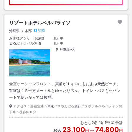
リゾートホテルベルパライソ
地図
沖縄県
本部
お客様アンケート評価
集計中
るるぶトラベル評価
集計中
駐車場あり
全室オーシャンフロント、真前が１キロにもおよぶ天然ビーチ。
客室は４５平方メートルとゆったり広々。トイレ・バスもセパレ
ートで使いがっては抜群。
アクセス：
那覇空港→高速バスやんばる急行バスホテルベルパライソ前
下車→徒歩約０分
おとな
2
名
1
泊
1
部屋 合計
23,100
74,800
税込
円
〜
円