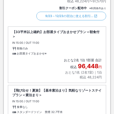
税込
48,224円〜97,570円
割引クーポン配布中
※利用条件あり
9/23～12/23の宿泊に使える割引…
【33平米以上確約】お部屋タイプおまかせプラン＜朝食付
＞
IN
チェックイン
15:00
/ OUT
チェックアウト
11:00
朝食のみ
お部屋タイプおまかせ※
おとな
2
名
1
泊
1
部屋 合計
96,448
税込
円
おとな1名 (
2
名1室)｜
1
泊
税込
48,224円
【飛び出せ！夏旅】【基本素泊まり】気軽なリゾートステイ
プラン＜素泊まり＞
IN
チェックイン
15:00
/ OUT
チェックアウト
11:00
食事なし
スタンダードツイン 禁煙
32.7平米