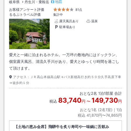
地図
岐阜県
丹生川・乗鞍岳
お客様アンケート評価
81点
るるぶトラベル評価
集計中
露天風呂あり
温泉
駐車場あり
愛犬と一緒に泊まれるホテル。一万坪の敷地内にはドックラン、
個室露天風呂、清流久手川があり、愛犬とゆっくり時間を過ごし
て頂けます。
アクセス：
ＪＲ高山本線高山駅→バス新穂高行き約５０分久手高原下車
→徒歩約１分
おとな
2
名
1
泊
1
部屋 合計
83,740
149,730
税込
円
〜
円
おとな1名 (
2
名1室)｜
1
泊
税込
41,870円〜74,865円
【土地の恵み会席】飛騨牛を炙り寿司や一味鍋に舌鼓み