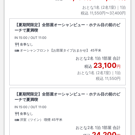
おとな1名 (
2
名1室)｜
1
泊
税込
11,550円〜37,400円
【夏期間限定】全部屋オーシャンビュー・ホテル目の前のビ
ーチで夏満喫
IN
チェックイン
15:00
/ OUT
チェックアウト
11:00
食事なし
オーシャンフロント【お部屋タイプおまかせ】
45平米
おとな
2
名
1
泊
1
部屋 合計
23,100
税込
円
おとな1名 (
2
名1室)｜
1
泊
税込
11,550円
【夏期間限定】全部屋オーシャンビュー・ホテル目の前のビ
ーチで夏満喫
IN
チェックイン
15:00
/ OUT
チェックアウト
11:00
食事なし
洋室（ツイン） 喫煙
45平米
おとな
2
名
1
泊
1
部屋 合計
24,200