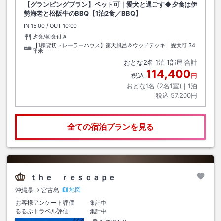
【グランピングプラン】ペット可｜愛犬と過ごす◆夕食は伊
勢海老と松阪牛のBBQ【1泊2食／BBQ】
IN
チェックイン
15:00
/ OUT
チェックアウト
10:00
夕食/朝食付き
【1棟貸切トレーラーハウス】露天風呂＆ウッドデッキ｜愛犬可
34
平米
おとな
2
名
1
泊
1
部屋 合計
114,400
税込
円
おとな1名 (
2
名1室)｜
1
泊
税込
57,200円
全ての宿泊プランを見る
ｔｈｅ ｒｅｓｃａｐｅ
地図
沖縄県
宮古島
お客様アンケート評価
集計中
るるぶトラベル評価
集計中