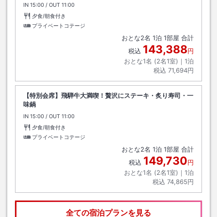
IN
チェックイン
15:00
/ OUT
チェックアウト
11:00
夕食/朝食付き
プライベートコテージ
おとな
2
名
1
泊
1
部屋 合計
143,388
税込
円
おとな1名 (
2
名1室)｜
1
泊
税込
71,694円
【特別会席】飛騨牛大満喫！贅沢にステーキ・炙り寿司・一
味鍋
IN
チェックイン
15:00
/ OUT
チェックアウト
11:00
夕食/朝食付き
プライベートコテージ
おとな
2
名
1
泊
1
部屋 合計
149,730
税込
円
おとな1名 (
2
名1室)｜
1
泊
税込
74,865円
全ての宿泊プランを見る