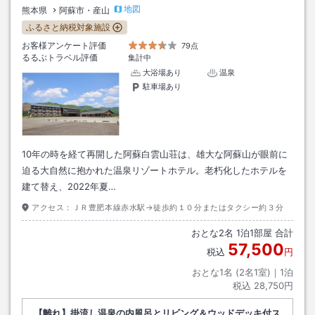
地図
熊本県
阿蘇市・産山
ふるさと納税対象施設
お客様アンケート評価
79点
るるぶトラベル評価
集計中
大浴場あり
温泉
駐車場あり
10年の時を経て再開した阿蘇白雲山荘は、雄大な阿蘇山が眼前に
迫る大自然に抱かれた温泉リゾートホテル。老朽化したホテルを
建て替え、2022年夏…
アクセス：
ＪＲ豊肥本線赤水駅→徒歩約１０分またはタクシー約３分
おとな
2
名
1
泊
1
部屋 合計
57,500
税込
円
おとな1名 (
2
名1室)｜
1
泊
税込
28,750円
【離れ】掛流し温泉の内風呂とリビング＆ウッドデッキ付ス