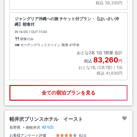
税込
39,330円
ジャングリア沖縄への旅 チケット付プラン・【はいさい沖
縄】朝食付
IN
チェックイン
14:00
/ OUT
チェックアウト
11:00
朝食のみ
ガーデンデラックスツイン 禁煙
41平米
おとな
2
名
1
泊
1
部屋 合計
83,260
税込
円
おとな1名 (
2
名1室)｜
1
泊
税込
41,630円
全ての宿泊プランを見る
軽井沢プリンスホテル イースト
地図
長野県
南軽井沢
お客様アンケート評価
82点