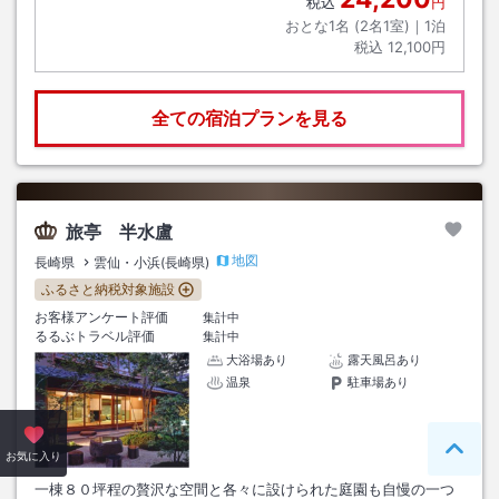
税込
円
おとな1名 (
2
名1室)｜
1
泊
税込
12,100円
全ての宿泊プランを見る
旅亭 半水盧
地図
長崎県
雲仙・小浜(長崎県)
ふるさと納税対象施設
お客様アンケート評価
集計中
るるぶトラベル評価
集計中
大浴場あり
露天風呂あり
温泉
駐車場あり
ペー
お気に入り
一棟８０坪程の贅沢な空間と各々に設けられた庭園も自慢の一つ