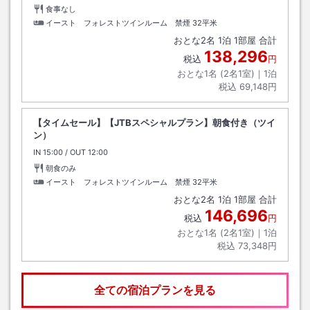
食事なし
イースト フォレストツインルーム 禁煙
32平米
おとな
2
名
1
泊
1
部屋 合計
138,296
税込
円
おとな1名 (
2
名1室)｜
1
泊
税込
69,148円
【タイムセール】【JTBスペシャルプラン】朝食付き（ツイ
ン）
IN
チェックイン
15:00
/ OUT
チェックアウト
12:00
朝食のみ
イースト フォレストツインルーム 禁煙
32平米
おとな
2
名
1
泊
1
部屋 合計
146,696
税込
円
おとな1名 (
2
名1室)｜
1
泊
税込
73,348円
全ての宿泊プランを見る