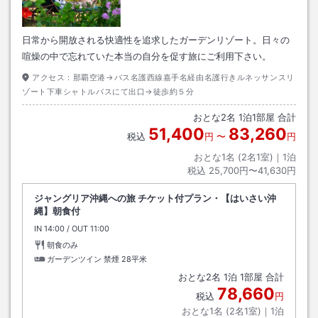
日常から開放される快適性を追求したガーデンリゾート。日々の
喧燥の中で忘れていた本当の自分を促す旅にご利用下さい。
アクセス：
那覇空港→バス名護西線嘉手名経由名護行きルネッサンスリ
ゾート下車シャトルバスにて出口→徒歩約５分
おとな
2
名
1
泊
1
部屋 合計
51,400
83,260
税込
円
〜
円
おとな1名 (
2
名1室)｜
1
泊
税込
25,700円〜41,630円
ジャングリア沖縄への旅 チケット付プラン・【はいさい沖
縄】朝食付
IN
チェックイン
14:00
/ OUT
チェックアウト
11:00
朝食のみ
ガーデンツイン 禁煙
28平米
おとな
2
名
1
泊
1
部屋 合計
78,660
税込
円
おとな1名 (
2
名1室)｜
1
泊