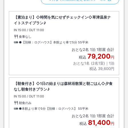
【素泊まり】◇時間を気にせずチェックイン◇草津温泉ナ
イトステイプラン♪
IN
チェックイン
15:00
/ OUT
チェックアウト
11:00
食事なし
●【別棟：ログハウス】本館より車で5分
55平米
おとな
2
名
1
泊
1
部屋 合計
79,200
税込
円
おとな1名 (
2
名1室)｜
1
泊
税込
39,600円
【朝食付き】◇1日の始まりは森林浴散策と朝ごはん◇夕食
なし朝食付きプラン♪
IN
チェックイン
15:00
/ OUT
チェックアウト
11:00
朝食のみ
●本館より車で5分【別棟：ログハウス】
55平米
おとな
2
名
1
泊
1
部屋 合計
81,400
税込
円