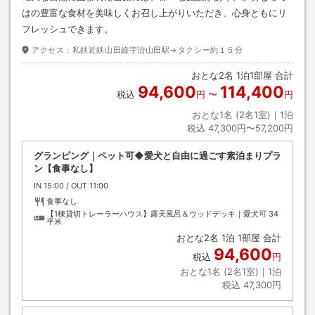
はの豊富な食材を美味しくお召し上がりいただき、心身ともにリ
フレッシュできます。
アクセス：
私鉄近鉄山田線宇治山田駅→タクシー約１５分
おとな
2
名
1
泊
1
部屋 合計
94,600
114,400
税込
円
〜
円
おとな1名 (
2
名1室)｜
1
泊
税込
47,300円〜57,200円
グランピング｜ペット可◆愛犬と自由に過ごす素泊まりプラ
ン【食事なし】
IN
チェックイン
15:00
/ OUT
チェックアウト
11:00
食事なし
【1棟貸切トレーラーハウス】露天風呂＆ウッドデッキ｜愛犬可
34
平米
おとな
2
名
1
泊
1
部屋 合計
94,600
税込
円
おとな1名 (
2
名1室)｜
1
泊
税込
47,300円