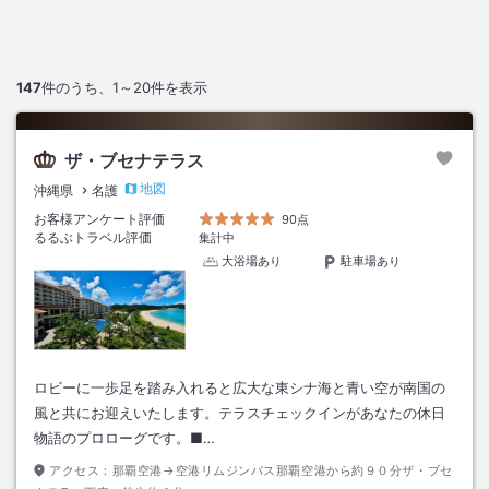
147
件のうち、
1～20
件を表示
ザ・ブセナテラス
地図
沖縄県
名護
お客様アンケート評価
90点
るるぶトラベル評価
集計中
大浴場あり
駐車場あり
ロビーに一歩足を踏み入れると広大な東シナ海と青い空が南国の
風と共にお迎えいたします。テラスチェックインがあなたの休日
物語のプロローグです。■…
アクセス：
那覇空港→空港リムジンバス那覇空港から約９０分ザ・ブセ