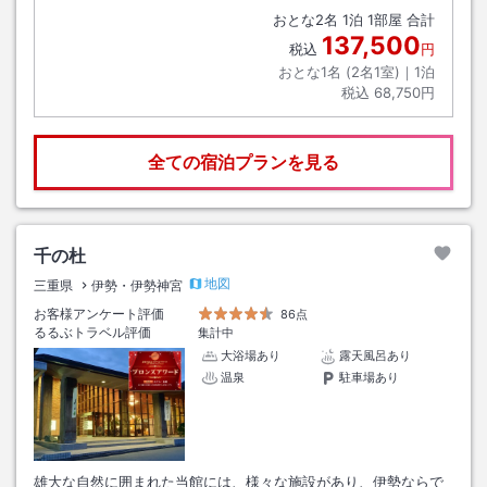
おとな
2
名
1
泊
1
部屋 合計
137,500
税込
円
おとな1名 (
2
名1室)｜
1
泊
税込
68,750円
全ての宿泊プランを見る
千の杜
地図
三重県
伊勢・伊勢神宮
お客様アンケート評価
86点
るるぶトラベル評価
集計中
大浴場あり
露天風呂あり
温泉
駐車場あり
雄大な自然に囲まれた当館には、様々な施設があり、伊勢ならで