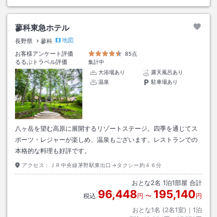
蓼科東急ホテル
地図
長野県
蓼科
お客様アンケート評価
85点
るるぶトラベル評価
集計中
大浴場あり
露天風呂あり
温泉
駐車場あり
八ヶ岳を望む高原に展開するリゾートステージ。四季を通じてス
ポーツ・レジャーが楽しめ、温泉もございます。レストランでの
本格的な料理も好評です。
アクセス：
ＪＲ中央線茅野駅東出口→タクシー約４６分
おとな
2
名
1
泊
1
部屋 合計
96,448
195,140
税込
円
〜
円
おとな1名 (
2
名1室)｜
1
泊