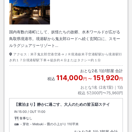
国内有数の港町にして、妖怪たちの故郷、水木ワールドが広がる
鳥取県境港市。境港駅から鬼太郎ロードへ続く玄関口に、スモー
ルラグジュアリーリゾート…
アクセス：
米子鬼太郎空港空港→ＪＲ境港線米子空港駅駅から境港駅行
き約１７分境港駅駅下車→徒歩約４分またはタクシー約１分
おとな
2
名
1
泊
1
部屋 合計
114,000
151,920
税込
円
〜
円
おとな1名 (
2
名1室)｜
1
泊
税込
57,000円〜75,960円
【素泊まり】静かに過ごす、大人のための皆玉邸ステイ
IN
チェックイン
15:00
/ OUT
チェックアウト
11:00
食事なし
－芽吹－Mebuki－畳の小上がり
110平米
おとな
2
名
1
泊
1
部屋 合計