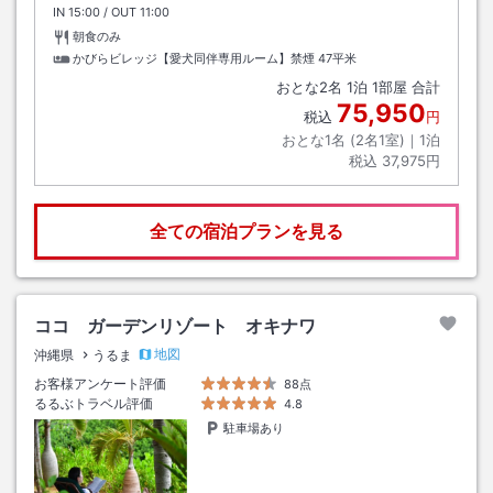
IN
チェックイン
15:00
/ OUT
チェックアウト
11:00
朝食のみ
かびらビレッジ【愛犬同伴専用ルーム】禁煙
47平米
おとな
2
名
1
泊
1
部屋 合計
75,950
税込
円
おとな1名 (
2
名1室)｜
1
泊
税込
37,975円
全ての宿泊プランを見る
ココ ガーデンリゾート オキナワ
地図
沖縄県
うるま
お客様アンケート評価
88点
るるぶトラベル評価
4.8
駐車場あり