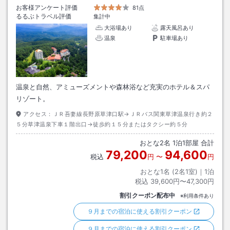
お客様アンケート評価
81点
るるぶトラベル評価
集計中
大浴場あり
露天風呂あり
温泉
駐車場あり
温泉と自然、アミューズメントや森林浴など充実のホテル＆スパ
リゾート。
アクセス：
ＪＲ吾妻線長野原草津口駅→ＪＲバス関東草津温泉行き約２
５分草津温泉下車１階出口→徒歩約１５分またはタクシー約５分
おとな
2
名
1
泊
1
部屋 合計
79,200
94,600
税込
円
〜
円
おとな1名 (
2
名1室)｜
1
泊
税込
39,600円〜47,300円
割引クーポン配布中
※利用条件あり
９月までの宿泊に使える割引クーポン
９月までの宿泊に使える割引クーポン