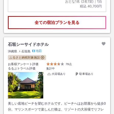
おとな1名 (
2
名1室)｜
1
泊
税込
40,700円
全ての宿泊プランを見る
石垣シーサイドホテル
地図
沖縄県
石垣島
ふるさと納税対象施設
お客様アンケート評価
79点
るるぶトラベル評価
集計中
大浴場あり
駐車場あり
美しい底地ビーチを望むホテルです。ビーチへはお部屋から徒歩0
分。マリンスポーツで楽しんだ後は、リゾートの大浴場でリフレ