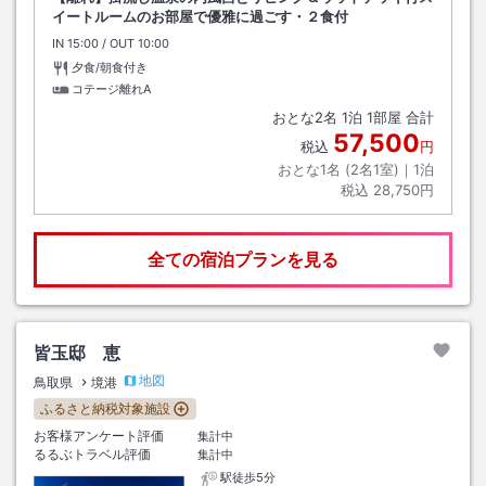
イートルームのお部屋で優雅に過ごす・２食付
IN
チェックイン
15:00
/ OUT
チェックアウト
10:00
夕食/朝食付き
コテージ離れA
おとな
2
名
1
泊
1
部屋 合計
57,500
税込
円
おとな1名 (
2
名1室)｜
1
泊
税込
28,750円
全ての宿泊プランを見る
皆玉邸 恵
地図
鳥取県
境港
ふるさと納税対象施設
お客様アンケート評価
集計中
るるぶトラベル評価
集計中
駅徒歩5分