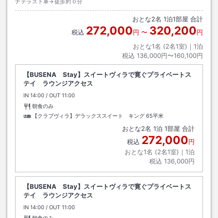
ナテラス下車→徒歩約０分
おとな
2
名
1
泊
1
部屋 合計
272,000
320,200
税込
円
〜
円
おとな1名 (
2
名1室)｜
1
泊
税込
136,000円〜160,100円
【BUSENA Stay】スイートヴィラで寛ぐプライベートス
テイ ラウンジアクセス
IN
チェックイン
14:00
/ OUT
チェックアウト
11:00
朝食のみ
【クラブヴィラ】デラックススイート キング
65平米
おとな
2
名
1
泊
1
部屋 合計
272,000
税込
円
おとな1名 (
2
名1室)｜
1
泊
税込
136,000円
【BUSENA Stay】スイートヴィラで寛ぐプライベートス
テイ ラウンジアクセス
IN
チェックイン
14:00
/ OUT
チェックアウト
11:00