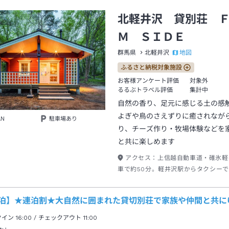
北軽井沢 貸別荘 
Ｍ ＳＩＤＥ
地図
群馬県
北軽井沢
ふるさと納税対象施設
お客様アンケート評価
対象外
るるぶトラベル評価
集計中
自然の香り、足元に感じる土の感
よぎや鳥のさえずりに癒されなが
AN
駐車場あり
り、チーズ作り・牧場体験などを
と共に楽しめます
アクセス：
上信越自動車道・碓氷軽
車で約50分。軽井沢駅からタクシーで
連泊】★連泊割★大自然に囲まれた貸切別荘で家族や仲間と共に
クイン
16:00
/ チェックアウト
11:00