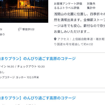
お客様アンケート評価
対象外
るるぶトラベル評価
集計中
浅間山の北麓に位置し、四季折々
然を満喫出来ます。全棟薪ストー
ージは冬でも安心。薪付なので存
AN
駅徒歩5分
お楽しみいただけます…
あり
アクセス：
上信越自動車道・碓氷軽
り国道18号を経由して約40分
泊まりプラン】のんびり過ごす高原のコテージ
クイン
14:30
/ チェックアウト
10:30
なし
ンプコテージ ヨッホー
102.5平米
泊まりプラン】のんびり過ごす高原のコテージ