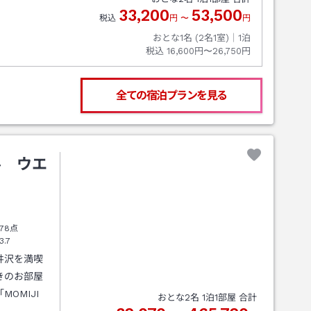
33,200
53,500
税込
円
〜
円
おとな1名 (
2
名1室)｜
1
泊
税込
16,600円〜26,750円
全ての宿泊プランを見る
ル ウエ
78点
3.7
井沢を満喫
きのお部屋
OMIJI
おとな
2
名
1
泊
1
部屋 合計