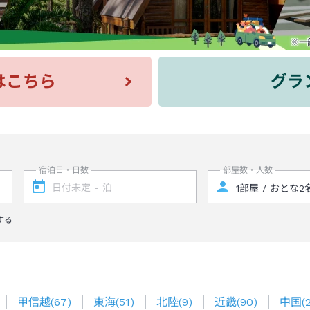
はこちら
グラ
宿泊日・日数
部屋数・人数
する
甲信越
(
67
)
東海
(
51
)
北陸
(
9
)
近畿
(
90
)
中国
(