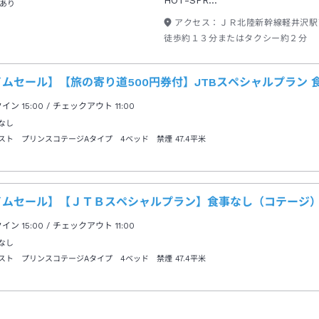
HOT-SPR…
あり
アクセス：
ＪＲ北陸新幹線軽井沢駅
徒歩約１３分またはタクシー約２分
ムセール】【旅の寄り道500円券付】JTBスペシャルプラン 
クイン
15:00
/ チェックアウト
11:00
なし
スト プリンスコテージAタイプ 4ベッド 禁煙
47.4平米
イムセール】【ＪＴＢスペシャルプラン】食事なし（コテージ
クイン
15:00
/ チェックアウト
11:00
なし
スト プリンスコテージAタイプ 4ベッド 禁煙
47.4平米