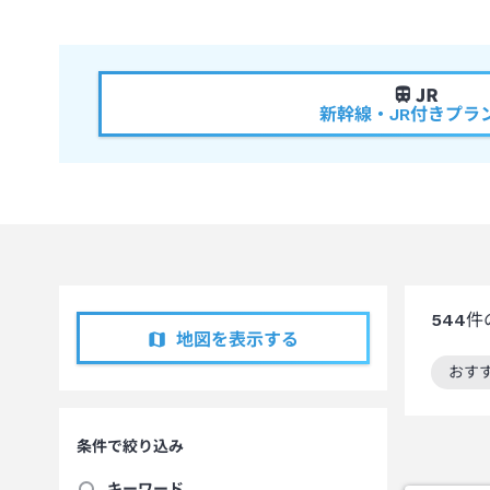
新幹線・JR付きプラ
544
件
地図を表示する
おす
この
条件で絞り込み
キーワード