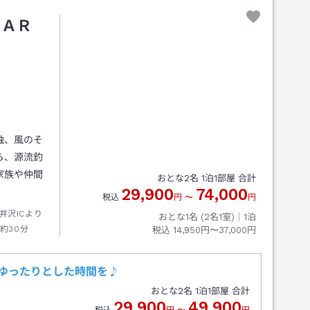
ＦＡＲ
触、風のそ
ら、源流釣
家族や仲間
おとな
2
名
1
泊
1
部屋 合計
29,900
74,000
税込
円
〜
円
井沢ICより
おとな1名 (
2
名1室)｜
1
泊
約30分
税込
14,950円〜37,000円
ゆったりとした時間を♪
おとな
2
名
1
泊
1
部屋 合計
29,900
49,900