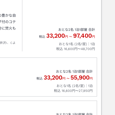
の豊かな自
ブ付のコテ
分に焚火も
おとな
2
名
1
泊
1
部屋 合計
33,200
97,400
税込
円
〜
円
井沢I．Cよ
おとな1名 (
2
名1室)｜
1
泊
税込
16,600円〜48,700円
おとな
2
名
1
泊
1
部屋 合計
33,200
55,900
税込
円
〜
円
おとな1名 (
2
名1室)｜
1
泊
税込
16,600円〜27,950円
おとな
2
名
1
泊
1
部屋 合計