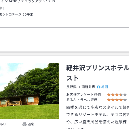
クイン
14:30
/ チェックアウト
10:30
なし
モントコテージ
60平米
軽井沢プリンスホテ
スト
地図
長野県
南軽井沢
お客様アンケート評価
るるぶトラベル評価
四季を通じて多彩なスタイルで軽
できるリゾートホテル。テラス付
や、広い露天風呂を備えた温泉棟「M
あり
温泉