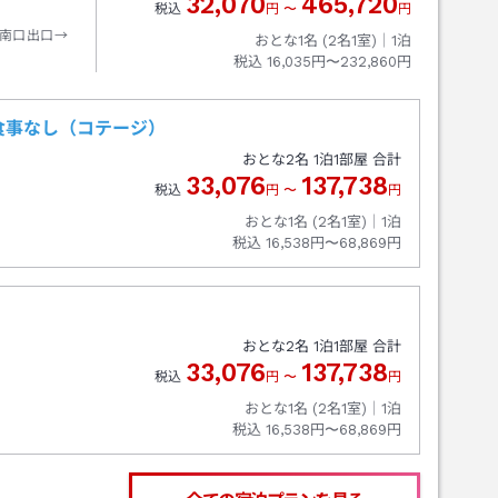
32,070
465,720
税込
円
〜
円
南口出口→
おとな1名 (
2
名1室)｜
1
泊
税込
16,035円〜232,860円
食事なし（コテージ）
おとな
2
名
1
泊
1
部屋 合計
33,076
137,738
税込
円
〜
円
おとな1名 (
2
名1室)｜
1
泊
税込
16,538円〜68,869円
）
おとな
2
名
1
泊
1
部屋 合計
33,076
137,738
税込
円
〜
円
おとな1名 (
2
名1室)｜
1
泊
税込
16,538円〜68,869円