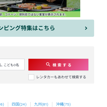
ンピング特集はこちら
検 索 す る
レンタカーもあわせて検索する
26
)
四国
(
24
)
九州
(
81
)
沖縄
(
75
)