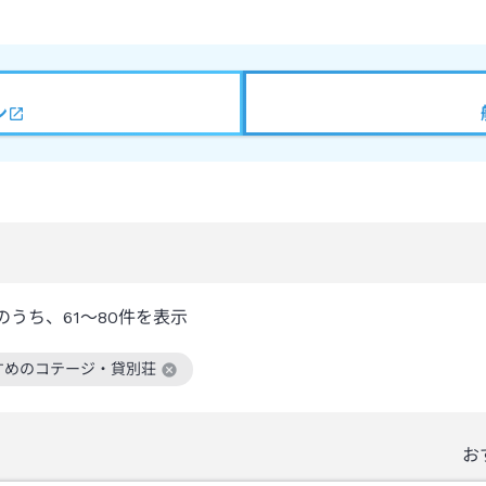
ン
のうち、
61～80
件を表示
すめのコテージ・貸別荘
絞り込み条件を解除
お