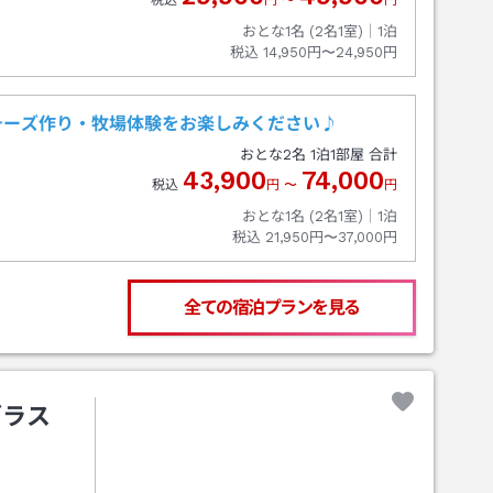
税込
円
〜
円
おとな1名 (
2
名1室)｜
1
泊
税込
14,950円〜24,950円
チーズ作り・牧場体験をお楽しみください♪
おとな
2
名
1
泊
1
部屋 合計
43,900
74,000
税込
円
〜
円
おとな1名 (
2
名1室)｜
1
泊
税込
21,950円〜37,000円
全ての宿泊プランを見る
グラス