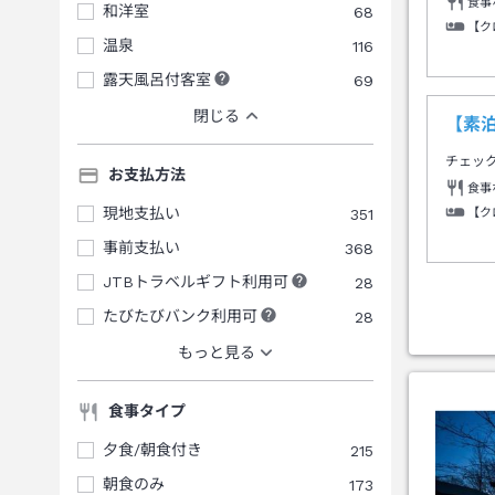
食事
和洋室
68
【ク
温泉
116
露天風呂付客室
69
閉じる
【素
チェッ
お支払方法
食事
現地支払い
351
【ク
事前支払い
368
JTBトラベルギフト利用可
28
たびたびバンク利用可
28
もっと見る
食事タイプ
夕食/朝食付き
215
朝食のみ
173