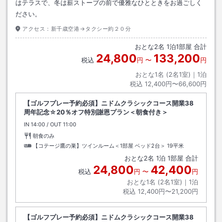
はテラスで、冬は薪ストーブの前で優雅なひとときをお過ごしく
ださい。
アクセス：
新千歳空港→タクシー約２０分
おとな
2
名
1
泊
1
部屋 合計
24,800
133,200
税込
円
〜
円
おとな1名 (
2
名1室)｜
1
泊
税込
12,400円〜66,600円
【ゴルフプレー予約必須】ニドムクラシックコース開業38
周年記念☆20％オフ特別謝恩プラン＜朝食付き＞
IN
チェックイン
14:00
/ OUT
チェックアウト
11:00
朝食のみ
【コテージ鷹の巣】ツインルーム＜1部屋 ベッド2台＞
19平米
おとな
2
名
1
泊
1
部屋 合計
24,800
42,400
税込
円
〜
円
おとな1名 (
2
名1室)｜
1
泊
税込
12,400円〜21,200円
【ゴルフプレー予約必須】ニドムクラシックコース開業38