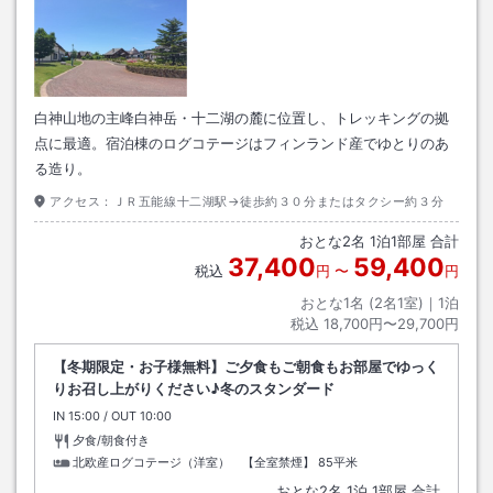
白神山地の主峰白神岳・十二湖の麓に位置し、トレッキングの拠
点に最適。宿泊棟のログコテージはフィンランド産でゆとりのあ
る造り。
アクセス：
ＪＲ五能線十二湖駅→徒歩約３０分またはタクシー約３分
おとな
2
名
1
泊
1
部屋 合計
37,400
59,400
税込
円
〜
円
おとな1名 (
2
名1室)｜
1
泊
税込
18,700円〜29,700円
【冬期限定・お子様無料】ご夕食もご朝食もお部屋でゆっく
りお召し上がりください♪冬のスタンダード
IN
チェックイン
15:00
/ OUT
チェックアウト
10:00
夕食/朝食付き
北欧産ログコテージ（洋室） 【全室禁煙】
85平米
おとな
2
名
1
泊
1
部屋 合計