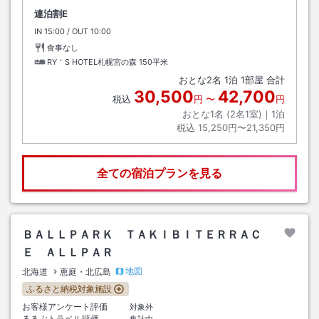
連泊割E
IN
チェックイン
15:00
/ OUT
チェックアウト
10:00
食事なし
RY＇S HOTEL札幌宮の森
150平米
おとな
2
名
1
泊
1
部屋 合計
30,500
42,700
税込
円
〜
円
おとな1名 (
2
名1室)｜
1
泊
税込
15,250円〜21,350円
全ての宿泊プランを見る
ＢＡＬＬＰＡＲＫ ＴＡＫＩＢＩＴＥＲＲＡＣ
Ｅ ＡＬＬＰＡＲ
地図
北海道
恵庭・北広島
ふるさと納税対象施設
お客様アンケート評価
対象外
るるぶトラベル評価