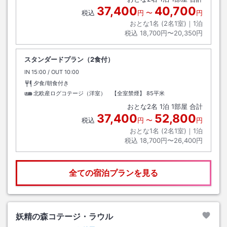
37,400
40,700
税込
円
〜
円
おとな1名 (
2
名1室)｜
1
泊
税込
18,700円〜20,350円
スタンダードプラン（2食付）
IN
チェックイン
15:00
/ OUT
チェックアウト
10:00
夕食/朝食付き
北欧産ログコテージ（洋室） 【全室禁煙】
85平米
おとな
2
名
1
泊
1
部屋 合計
37,400
52,800
税込
円
〜
円
おとな1名 (
2
名1室)｜
1
泊
税込
18,700円〜26,400円
全ての宿泊プランを見る
妖精の森コテージ・ラウル