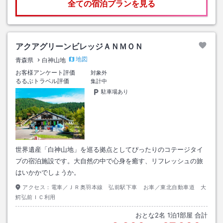
全ての宿泊プランを見る
アクアグリーンビレッジＡＮＭＯＮ
地図
青森県
白神山地
お客様アンケート評価
対象外
るるぶトラベル評価
集計中
駐車場あり
世界遺産「白神山地」を巡る拠点としてぴったりのコテージタイ
プの宿泊施設です。大自然の中で心身を癒す、リフレッシュの旅
はいかかでしょうか。
アクセス：
電車／ＪＲ奥羽本線 弘前駅下車 お車／東北自動車道 大
鰐弘前ＩＣ利用
おとな
2
名
1
泊
1
部屋 合計