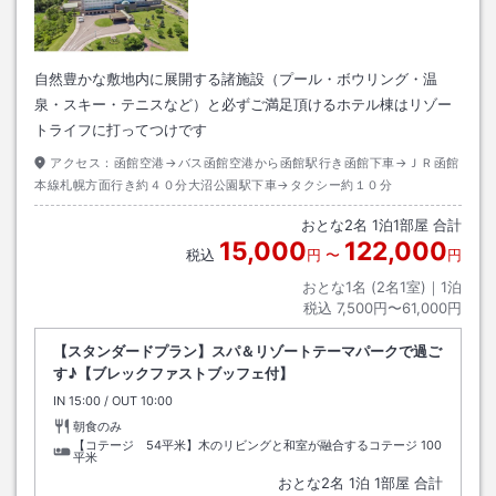
自然豊かな敷地内に展開する諸施設（プール・ボウリング・温
泉・スキー・テニスなど）と必ずご満足頂けるホテル棟はリゾー
トライフに打ってつけです
アクセス：
函館空港→バス函館空港から函館駅行き函館下車→ＪＲ函館
本線札幌方面行き約４０分大沼公園駅下車→タクシー約１０分
おとな
2
名
1
泊
1
部屋 合計
15,000
122,000
税込
円
〜
円
おとな1名 (
2
名1室)｜
1
泊
税込
7,500円〜61,000円
【スタンダードプラン】スパ＆リゾートテーマパークで過ご
す♪【ブレックファストブッフェ付】
IN
チェックイン
15:00
/ OUT
チェックアウト
10:00
朝食のみ
【コテージ 54平米】木のリビングと和室が融合するコテージ
100
平米
おとな
2
名
1
泊
1
部屋 合計