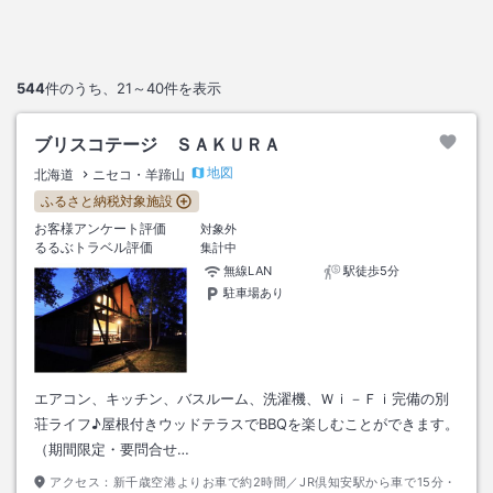
544
件のうち、
21～40
件を表示
ブリスコテージ ＳＡＫＵＲＡ
地図
北海道
ニセコ・羊蹄山
ふるさと納税対象施設
お客様アンケート評価
対象外
るるぶトラベル評価
集計中
無線LAN
駅徒歩5分
駐車場あり
エアコン、キッチン、バスルーム、洗濯機、Ｗｉ－Ｆｉ完備の別
荘ライフ♪屋根付きウッドテラスでBBQを楽しむことができます。
（期間限定・要問合せ…
アクセス：
新千歳空港よりお車で約2時間／JR倶知安駅から車で15分・