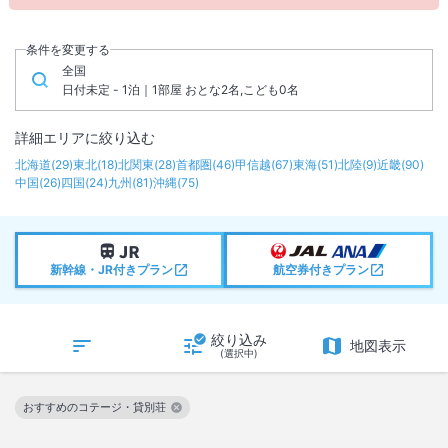
条件を変更する
全国
日付未定 - 1泊｜1部屋 おとな2名,こども0名
詳細エリアに絞り込む
北海道
(
29
)
東北
(
18
)
北関東
(
28
)
首都圏
(
46
)
甲信越
(
67
)
東海
(
51
)
北陸
(
9
)
近畿
(
90
)
中国
(
26
)
四国
(
24
)
九州
(
81
)
沖縄
(
75
)
新幹線・JR付きプラン
航空券付きプラン
絞り込み
地図表示
(選択中)
おすすめのコテージ・貸別荘
この絞り込み条件を解除