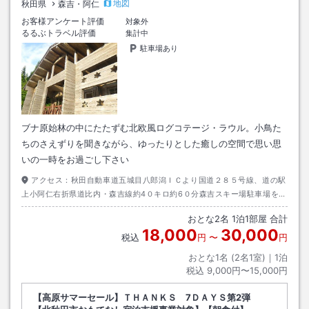
地図
秋田県
森吉・阿仁
お客様アンケート評価
対象外
るるぶトラベル評価
集計中
駐車場あり
ブナ原始林の中にたたずむ北欧風ログコテージ・ラウル。小鳥た
ちのさえずりを聞きながら、ゆったりとした癒しの空間で思い思
いの一時をお過ごし下さい
アクセス：
秋田自動車道五城目八郎潟ＩＣより国道２８５号線、道の駅
上小阿仁右折県道比内・森吉線約4０キロ約6０分森吉スキー場駐車場を通
り、妖精の森へ。所要時間６０分です。
おとな
2
名
1
泊
1
部屋 合計
18,000
30,000
税込
円
〜
円
おとな1名 (
2
名1室)｜
1
泊
税込
9,000円〜15,000円
【高原サマーセール】ＴＨＡＮＫＳ 7ＤＡＹＳ第2弾