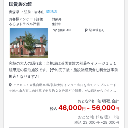
国貴族の館
地図
青森県
弘前・岩木山
お客様アンケート評価
対象外
るるぶトラベル評価
集計中
無線LAN
駐車場あり
究極の大人の隠れ家！当施設は英国貴族の別荘をイメージ１日１
組限定の宿泊施設です。[予約完了後・施設諸経費含む料金は事前
振込となります♪]
アクセス：
東北自動車道/弘前大鰐インター出口を出てアップルロード
を岩木山方面に向け車で走り約２０分ほどで到着。※弘前駅からですとタ
クシーにて１５分程度にて到着
おとな
2
名
1
泊
1
部屋 合計
46,000
56,000
税込
円
〜
円
おとな1名 (
2
名1室)｜
1
泊
税込
23,000円〜28,000円