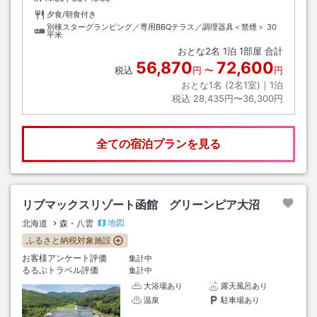
夕食/朝食付き
別棟スターグランピング／専用BBQテラス／調理器具＜禁煙＞
30
平米
おとな
2
名
1
泊
1
部屋 合計
56,870
72,600
税込
円
〜
円
おとな1名 (
2
名1室)｜
1
泊
税込
28,435円〜36,300円
全ての宿泊プランを見る
リブマックスリゾート函館 グリーンピア大沼
地図
北海道
森・八雲
ふるさと納税対象施設
お客様アンケート評価
集計中
るるぶトラベル評価
集計中
大浴場あり
露天風呂あり
温泉
駐車場あり