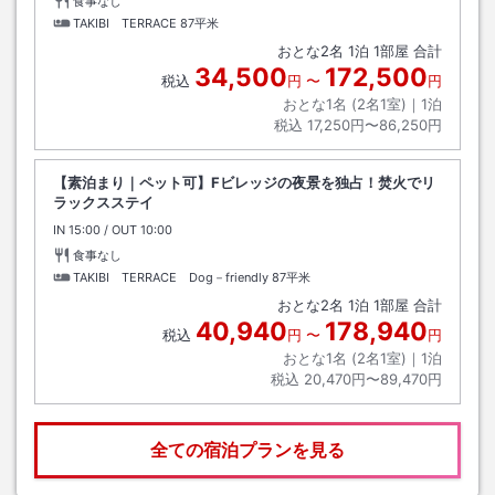
食事なし
TAKIBI TERRACE
87平米
おとな
2
名
1
泊
1
部屋 合計
34,500
172,500
税込
円
〜
円
おとな1名 (
2
名1室)｜
1
泊
税込
17,250円〜86,250円
【素泊まり｜ペット可】Fビレッジの夜景を独占！焚火でリ
ラックスステイ
IN
チェックイン
15:00
/ OUT
チェックアウト
10:00
食事なし
TAKIBI TERRACE Dog－friendly
87平米
おとな
2
名
1
泊
1
部屋 合計
40,940
178,940
税込
円
〜
円
おとな1名 (
2
名1室)｜
1
泊
税込
20,470円〜89,470円
全ての宿泊プランを見る