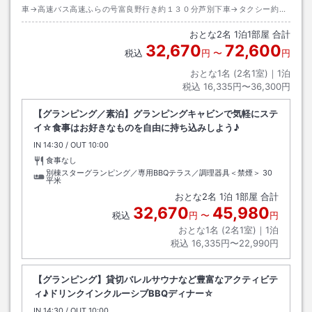
車→高速バス高速ふらの号富良野行き約１３０分芦別下車→タクシー約１
５分
おとな
2
名
1
泊
1
部屋 合計
32,670
72,600
税込
円
〜
円
おとな1名 (
2
名1室)｜
1
泊
税込
16,335円〜36,300円
【グランピング／素泊】グランピングキャビンで気軽にステ
イ☆食事はお好きなものを自由に持ち込みしよう♪
IN
チェックイン
14:30
/ OUT
チェックアウト
10:00
食事なし
別棟スターグランピング／専用BBQテラス／調理器具＜禁煙＞
30
平米
おとな
2
名
1
泊
1
部屋 合計
32,670
45,980
税込
円
〜
円
おとな1名 (
2
名1室)｜
1
泊
税込
16,335円〜22,990円
【グランピング】貸切バレルサウナなど豊富なアクティビテ
ィ♪ドリンクインクルーシブBBQディナー☆
IN
チェックイン
14:30
/ OUT
チェックアウト
10:00