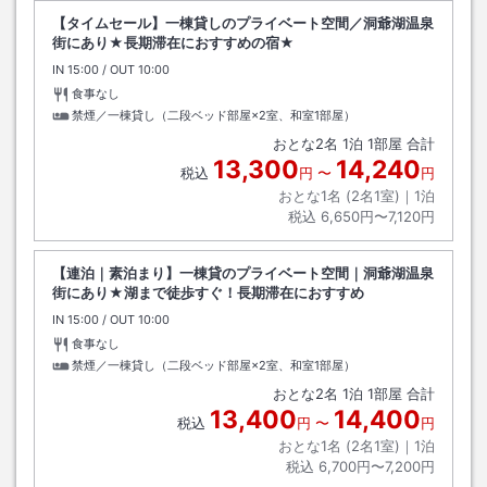
【タイムセール】一棟貸しのプライベート空間／洞爺湖温泉
街にあり★長期滞在におすすめの宿★
IN
チェックイン
15:00
/ OUT
チェックアウト
10:00
食事なし
禁煙／一棟貸し（二段ベッド部屋×2室、和室1部屋）
おとな
2
名
1
泊
1
部屋 合計
13,300
14,240
税込
円
〜
円
おとな1名 (
2
名1室)｜
1
泊
税込
6,650円〜7,120円
【連泊｜素泊まり】一棟貸のプライベート空間｜洞爺湖温泉
街にあり★湖まで徒歩すぐ！長期滞在におすすめ
IN
チェックイン
15:00
/ OUT
チェックアウト
10:00
食事なし
禁煙／一棟貸し（二段ベッド部屋×2室、和室1部屋）
おとな
2
名
1
泊
1
部屋 合計
13,400
14,400
税込
円
〜
円
おとな1名 (
2
名1室)｜
1
泊
税込
6,700円〜7,200円