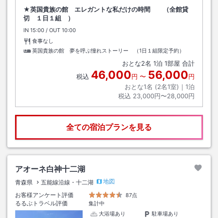
★英国貴族の館 エレガントな私だけの時間 （全館貸
切 １日１組 ）
IN
チェックイン
15:00
/ OUT
チェックアウト
10:00
食事なし
英国貴族の館 夢を呼ぶ憧れストーリー （1日１組限定予約）
おとな
2
名
1
泊
1
部屋 合計
46,000
56,000
税込
円
〜
円
おとな1名 (
2
名1室)｜
1
泊
税込
23,000円〜28,000円
全ての宿泊プランを見る
アオーネ白神十二湖
地図
青森県
五能線沿線・十二湖
お客様アンケート評価
87点
るるぶトラベル評価
集計中
大浴場あり
駐車場あり