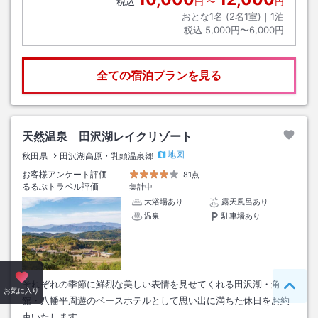
税込
円
〜
円
おとな1名 (
2
名1室)｜
1
泊
税込
5,000円〜6,000円
全ての宿泊プランを見る
天然温泉 田沢湖レイクリゾート
地図
秋田県
田沢湖高原・乳頭温泉郷
お客様アンケート評価
81点
るるぶトラベル評価
集計中
大浴場あり
露天風呂あり
温泉
駐車場あり
それぞれの季節に鮮烈な美しい表情を見せてくれる田沢湖・角
ペー
お気に入り
館・八幡平周遊のベースホテルとして思い出に満ちた休日をお約
束いたします。