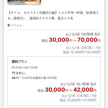
【ＲＹ’ｓ ＨＯＴＥＬ札幌宮の森】１５０平米一軒家、駐車場３
台（屋根付）、漫画約２０００冊、最大１０名
アクセス：
おとな
2
名
1
泊
1
部屋 合計
30,000
70,000
税込
円
〜
円
おとな1名 (
2
名1室)｜
1
泊
税込
15,000円〜35,000円
週割プラン
IN
チェックイン
15:00
/ OUT
チェックアウト
10:00
食事なし
RY＇S HOTEL札幌宮の森
150平米
おとな
2
名
1
泊
1
部屋 合計
30,000
42,000
税込
円
〜
円
おとな1名 (
2
名1室)｜
1
泊
税込
15,000円〜21,000円