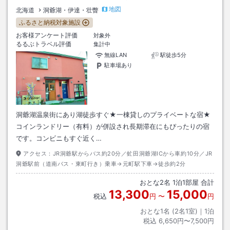
地図
北海道
洞爺湖・伊達・壮瞥
ふるさと納税対象施設
お客様アンケート評価
対象外
るるぶトラベル評価
集計中
無線LAN
駅徒歩5分
駐車場あり
洞爺湖温泉街にあり湖徒歩すぐ★一棟貸しのプライベートな宿★
コインランドリー（有料）が併設され長期滞在にもぴったりの宿
です。コンビニもすぐ近く…
アクセス：
JR洞爺駅からバス約20分／虻田洞爺湖ICから車約10分／JR
洞爺駅前（道南バス・東町行き）乗車→元町駅下車→徒歩約2分
おとな
2
名
1
泊
1
部屋 合計
13,300
15,000
税込
円
〜
円
おとな1名 (
2
名1室)｜
1
泊
税込
6,650円〜7,500円