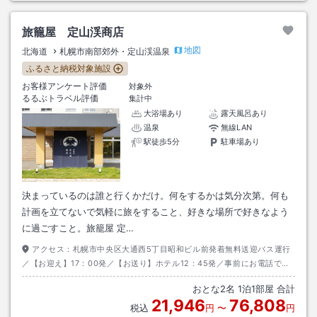
旅籠屋 定山渓商店
地図
北海道
札幌市南部郊外・定山渓温泉
ふるさと納税対象施設
お客様アンケート評価
対象外
るるぶトラベル評価
集計中
大浴場あり
露天風呂あり
温泉
無線LAN
駅徒歩5分
駐車場あり
決まっているのは誰と行くかだけ。何をするかは気分次第。何も
計画を立てないで気軽に旅をすること、好きな場所で好きなよう
に過ごすこと。旅籠屋 定…
アクセス：
札幌市中央区大通西5丁目昭和ビル前発着無料送迎バス運行
／【お迎え】17：00発／【お送り】ホテル12：45発／事前にお電話でご
予約をお願いいたします。お電話での受付をもってご予約確定とさせてい
おとな
2
名
1
泊
1
部屋 合計
ただきます。ご予約電話番号）011－598－2929
21,946
76,808
税込
円
〜
円