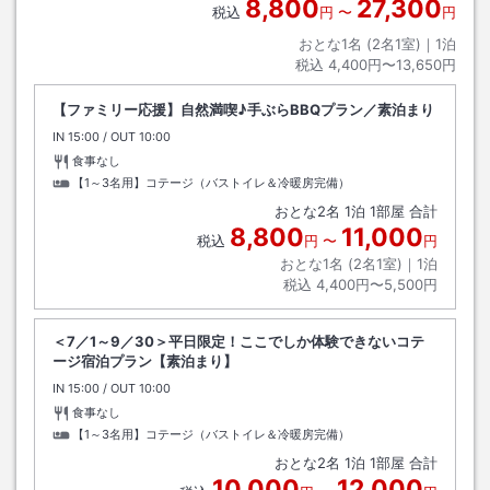
8,800
27,300
税込
円
〜
円
おとな1名 (
2
名1室)｜
1
泊
税込
4,400円〜13,650円
【ファミリー応援】自然満喫♪手ぶらBBQプラン／素泊まり
IN
チェックイン
15:00
/ OUT
チェックアウト
10:00
食事なし
【1～3名用】コテージ（バストイレ＆冷暖房完備）
おとな
2
名
1
泊
1
部屋 合計
8,800
11,000
税込
円
〜
円
おとな1名 (
2
名1室)｜
1
泊
税込
4,400円〜5,500円
＜7／1～9／30＞平日限定！ここでしか体験できないコテ
ージ宿泊プラン【素泊まり】
IN
チェックイン
15:00
/ OUT
チェックアウト
10:00
食事なし
【1～3名用】コテージ（バストイレ＆冷暖房完備）
おとな
2
名
1
泊
1
部屋 合計
10,000
12,000