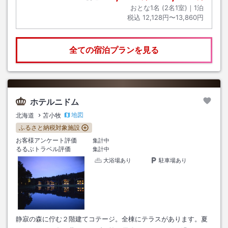
おとな1名 (
2
名1室)｜
1
泊
税込
12,128円〜13,860円
全ての宿泊プランを見る
ホテルニドム
地図
北海道
苫小牧
ふるさと納税対象施設
お客様アンケート評価
集計中
るるぶトラベル評価
集計中
大浴場あり
駐車場あり
静寂の森に佇む２階建てコテージ。全棟にテラスがあります。夏