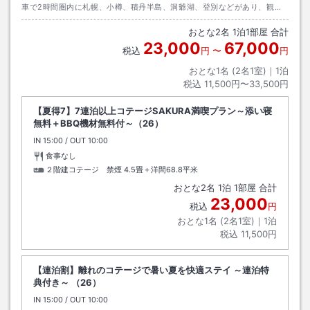
車で2時間圏内に札幌、小樽、積丹半島、洞爺湖、登別などがあり、観光
や温泉巡りの拠点としてオススメです
おとな
2
名
1
泊
1
部屋 合計
23,000
67,000
税込
円
〜
円
おとな1名 (
2
名1室)｜
1
泊
税込
11,500円〜33,500円
【夏得7】7連泊以上コテージSAKURA満喫プラン～添い寝
無料＋BBQ機材無料付～（26）
IN
チェックイン
15:00
/ OUT
チェックアウト
10:00
食事なし
２階建コテージ 禁煙
4.5畳＋洋間68.8平米
おとな
2
名
1
泊
1
部屋 合計
23,000
税込
円
おとな1名 (
2
名1室)｜
1
泊
税込
11,500円
【連泊割】離れのコテージで暑い夏を快適ステイ ～連泊特
典付き～ （26）
IN
チェックイン
15:00
/ OUT
チェックアウト
10:00