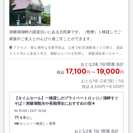
洞爺湖湖畔の国道沿いにある古民家です。（禁煙）１棟貸しでご
家族やご友人とのんびり過ごすことができます。
アクセス：
最も便利な交通手段は、お車で虻田洞爺湖ＩＣで降り、国道
２３０号から道道２号又、爺駅からバスを利用し、洞爺湖温泉バスターミ
ナルで降車し、徒歩約８分
おとな
2
名
1
泊
1
部屋 合計
17,100
19,000
税込
円
〜
円
おとな1名 (
2
名1室)｜
1
泊
税込
8,550円〜9,500円
【タイムセール】一棟貸しのプライベートロッジ／湖畔すぐ
そば！洞爺湖観光や長期滞在におすすめの宿★
IN
チェックイン
15:00
/ OUT
チェックアウト
10:00
食事なし
ロッジ＜一棟貸し＞禁煙
おとな
2
名
1
泊
1
部屋 合計