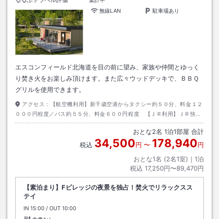
集計中
無線LAN
駐車場あり
エスコンフィールド北海道を目の前に望み、家族や仲間とゆっく
り焚き火をお楽しみ頂けます。また広々ウッドデッキで、ＢＢＱ
グリルを使用できます。
アクセス：
【航空機利用】新千歳空港からタクシー約５０分、料金１２
０００円程度／バス約５５分、料金６００円程度 【ＪＲ利用】ＪＲ快速
エアポート「北広島駅」下車、徒歩約２０分／タクシー約５分、料金７０
おとな
2
名
1
泊
1
部屋 合計
０円程度 【駐車場】１部屋につき１台無料／２台目以降はご自身でご手
34,500
178,940
配をお願いいたします。駐車場所：P６／駐車可能時間：１１時～翌１０
税込
円
〜
円
時
おとな1名 (
2
名1室)｜
1
泊
税込
17,250円〜89,470円
【素泊まり】Fビレッジの夜景を独占！焚火でリラックスス
テイ
IN
チェックイン
15:00
/ OUT
チェックアウト
10:00