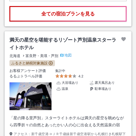
全ての宿泊プランを見る
満天の星空を堪能するリゾート芦別温泉スターラ
イトホテル
地図
北海道
富良野・美瑛・芦別
ふるさと納税対象施設
お客様アンケート評価
集計中
るるぶトラベル評価
4.2
大浴場あり
露天風呂あり
温泉
駐車場あり
「星の降る里芦別」スターライトホテルは満天の星空を眺めなが
ら四季折々の自然とあったかい人の心に出会える天然温泉の宿
アクセス：
新千歳空港→ＪＲ千歳線新千歳空港駅から札幌行き札幌駅下