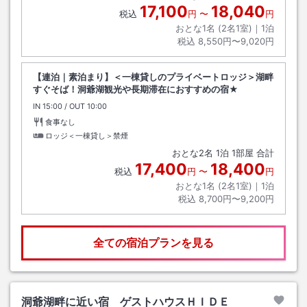
17,100
18,040
税込
円
〜
円
おとな1名 (
2
名1室)｜
1
泊
税込
8,550円〜9,020円
【連泊｜素泊まり】＜一棟貸しのプライベートロッジ＞湖畔
すぐそば！洞爺湖観光や長期滞在におすすめの宿★
IN
チェックイン
15:00
/ OUT
チェックアウト
10:00
食事なし
ロッジ＜一棟貸し＞禁煙
おとな
2
名
1
泊
1
部屋 合計
17,400
18,400
税込
円
〜
円
おとな1名 (
2
名1室)｜
1
泊
税込
8,700円〜9,200円
全ての宿泊プランを見る
洞爺湖畔に近い宿 ゲストハウスＨＩＤＥ