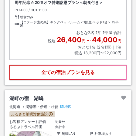
周年記念☆20％オフ特別謝恩プラン＜朝食付き＞
IN
チェックイン
14:00
/ OUT
チェックアウト
11:00
朝食のみ
【コテージ鷹の巣】キングベッドルーム＜1部屋 ベッド1台＞
19平
米
おとな
2
名
1
泊
1
部屋 合計
26,400
44,000
税込
円
〜
円
おとな1名 (
2
名1室)｜
1
泊
税込
13,200円〜22,000円
全ての宿泊プランを見る
湖畔の宿 湖嶋
地図
北海道
洞爺湖・伊達・壮瞥
ふるさと納税対象施設
お客様アンケート評価
対象外
るるぶトラベル評価
集計中
無線LAN
駐車場あり