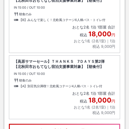
【北秋田市おもてなし宿泊支援事業対象】【朝食付】
IN
チェックイン
15:00
/ OUT
チェックアウト
10:00
朝食のみ
【B】みんなで楽しく！北欧風コテージ6人棟バス・トイレ付
おとな
2
名
1
泊
1
部屋 合計
18,000
税込
円
おとな1名 (
2
名1室)｜
1
泊
税込
9,000円
【高原サマーセール】ＴＨＡＮＫＳ 7ＤＡＹＳ第2弾
【北秋田市おもてなし宿泊支援事業対象】【朝食付】
IN
チェックイン
15:00
/ OUT
チェックアウト
10:00
朝食のみ
【A】別荘気分満喫！北欧風コテージ4人棟バス・トイレ付
おとな
2
名
1
泊
1
部屋 合計
18,000
税込
円
おとな1名 (
2
名1室)｜
1
泊
税込
9,000円