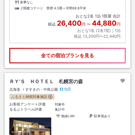
食事なし
２階建コテージ 禁煙
4.5畳＋洋間68.8平米
おとな
2
名
1
泊
1
部屋 合計
26,400
44,880
税込
円
〜
円
おとな1名 (
2
名1室)｜
1
泊
税込
13,200円〜22,440円
全ての宿泊プランを見る
ＲＹ’Ｓ ＨＯＴＥＬ 札幌宮の森
地図
北海道
すすきの・中島公園
ふるさと納税対象施設
お客様アンケート評価
対象外
るるぶトラベル評価
集計中
無線LAN
駐車場あり