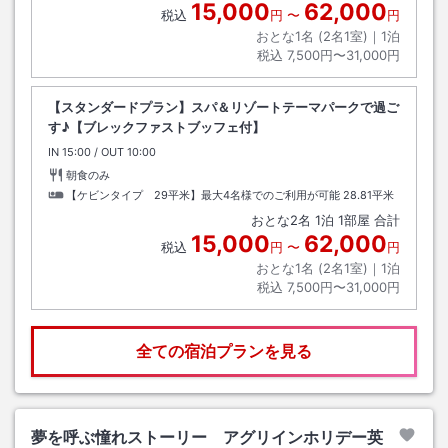
15,000
62,000
税込
円
〜
円
おとな1名 (
2
名1室)｜
1
泊
税込
7,500円〜31,000円
【スタンダードプラン】スパ＆リゾートテーマパークで過ご
す♪【ブレックファストブッフェ付】
IN
チェックイン
15:00
/ OUT
チェックアウト
10:00
朝食のみ
【ケビンタイプ 29平米】最大4名様でのご利用が可能
28.81平米
おとな
2
名
1
泊
1
部屋 合計
15,000
62,000
税込
円
〜
円
おとな1名 (
2
名1室)｜
1
泊
税込
7,500円〜31,000円
全ての宿泊プランを見る
夢を呼ぶ憧れストーリー アグリインホリデー英